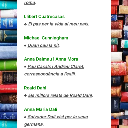
roma
.
Llibert Cuatrecasas
♣
El pas per la vida al meu país
.
Michael Cunningham
♠
Quan cau la nit
.
Anna Dalmau
i
Anna Mora
♠
Pau Casals i Andreu Claret:
correspondència a l’exili
.
Roald Dahl
♣
Els millors relats de Roald Dahl
.
Anna Maria Dalí
♠
Salvador Dalí vist per la seva
germana
.