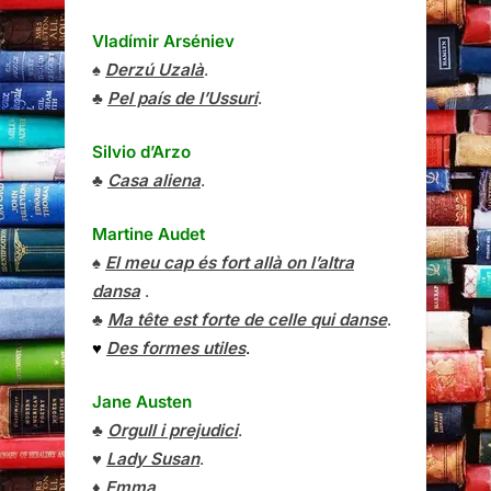
Vladímir Arséniev
♠
Derzú Uzalà
.
♣
Pel país de l’Ussuri
.
Silvio d’Arzo
♣
Casa aliena
.
Martine Audet
♠
El meu cap és fort allà on l’altra
dansa
.
♣
Ma tête est forte de celle qui danse
.
♥
Des formes utiles
.
Jane Austen
♣
Orgull i prejudici
.
♥
Lady Susan
.
♦
Emma
.