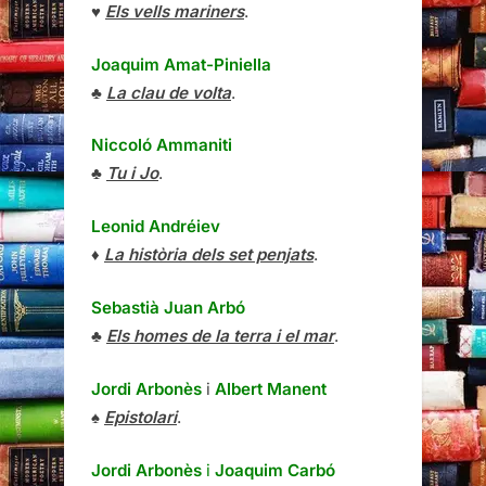
♥
Els vells mariners
.
Joaquim Amat-Piniella
♣
La clau de volta
.
Niccoló Ammaniti
♣
Tu i Jo
.
Leonid Andréiev
♦
La història dels set penjats
.
Sebastià Juan Arbó
♣
Els homes de la terra i el mar
.
Jordi Arbonès
i
Albert Manent
♠
Epistolari
.
Jordi Arbonès
i
Joaquim Carbó