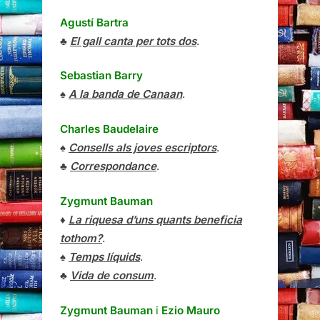
Agustí Bartra
♣
El gall canta per tots dos
.
Sebastian Barry
♠
A la banda de Canaan
.
Charles Baudelaire
♠
Consells als joves escriptors
.
♣
Correspondance
.
Zygmunt Bauman
♦
La riquesa d’uns quants beneficia
tothom?
.
♠
Temps líquids
.
♣
Vida de consum
.
Zygmunt Bauman
i
Ezio Mauro