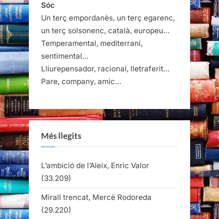
Sóc
Un terç empordanès, un terç egarenc,
un terç solsonenc, català, europeu…
Temperamental, mediterrani,
sentimental…
Lliurepensador, racional, lletraferit…
Pare, company, amic…
Més llegits
L’ambició de l’Aleix, Enric Valor
(33.209)
Mirall trencat, Mercè Rodoreda
(29.220)