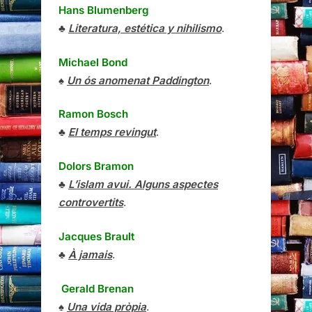
Hans Blumenberg
♣
Literatura, estética y nihilismo
.
Michael Bond
♠
Un ós anomenat Paddington
.
Ramon Bosch
♣
El temps revingut
.
Dolors Bramon
♣
L’islam avui. Alguns aspectes
controvertits
.
Jacques Brault
♣
À jamais
.
Gerald Brenan
♠
Una vida pròpia
.