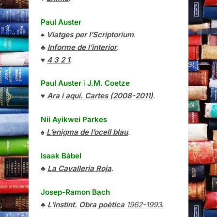
Paul Auster
♠
Viatges per l’Scriptorium
.
♣
Informe de l’interior
.
♥
4 3 2 1
.
Paul Auster
i
J.M. Coetze
♥
Ara i aquí. Cartes (2008-2011)
.
Nii Ayikwei Parkes
♠
L’enigma de l’ocell blau
.
Isaak Bàbel
♣
La Cavalleria Roja
.
Josep-Ramon Bach
♣
L’instint. Obra poètica
1962-1993
.