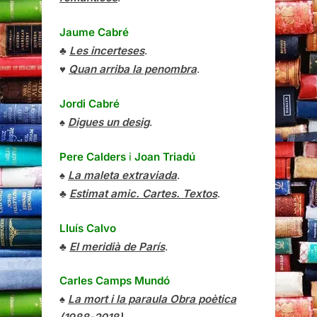
Jaume Cabré
♣
Les incerteses
.
♥
Quan arriba la penombra
.
Jordi Cabré
♠
Digues un desig
.
Pere Calders
i
Joan Triadú
♠
La maleta extraviada
.
♣
Estimat amic. Cartes. Textos
.
Lluís Calvo
♣
El meridià de París
.
Carles Camps Mundó
♠
La mort i la paraula Obra poètica