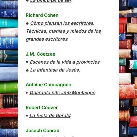
♣
La dificultat de ser
.
Richard Cohen
♣
Cómo piensan los escritores.
Técnicas, manías y miedos de los
grandes escritores
.
J.M. Coetzee
♥
Escenes de la vida a províncies
.
♣
La infantesa de Jesús
.
Antoine Compagnon
♦
Quaranta nits amb Montaigne
.
Robert Coover
♠
La festa de Gerald
.
Joseph Conrad