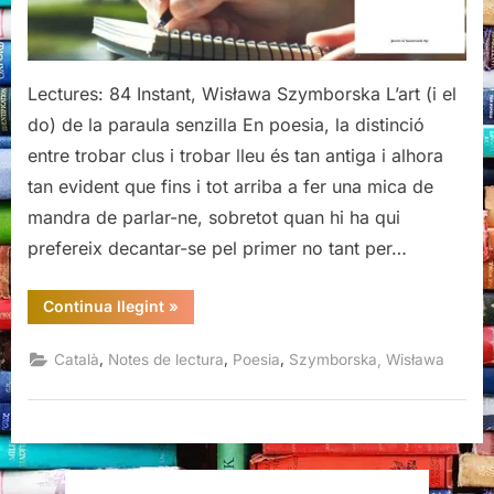
Lectures: 84 Instant, Wisława Szymborska L’art (i el
do) de la paraula senzilla En poesia, la distinció
entre trobar clus i trobar lleu és tan antiga i alhora
tan evident que fins i tot arriba a fer una mica de
mandra de parlar-ne, sobretot quan hi ha qui
prefereix decantar-se pel primer no tant per…
“Instant,
Continua llegint
»
Wisława
Szymborska”
,
,
,
Català
Notes de lectura
Poesia
Szymborska, Wisława