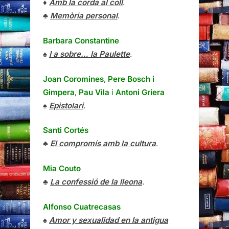
♦
Amb la corda al coll
.
♣
Memòria personal
.
Barbara Constantine
♠
I a sobre… la Paulette
.
Joan Coromines
,
Pere Bosch i
Gimpera
,
Pau Vila
i
Antoni Griera
♠
Epistolari
.
Santi Cortés
♣
El compromís amb la cultura
.
Mia Couto
♣
La confessió de la lleona
.
Alfonso Cuatrecasas
♠
Amor y sexualidad en la antigua