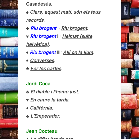
Casadesús
.
♠
Clars, aquest matí, són els teus
records
.
♣
Riu brogent
I:
Riu brogent
.
♥
Riu brogent
II:
Heimat (suite
helvètica)
.
♦
Riu brogent
III:
Allí on la llum
.
♠
Converses
.
♣
Fer les cartes
.
Jordi Coca
♣
El diable i l’home just
.
♥
En caure la tarda
.
♦
Califòrnia
.
♣
L’Emperador
.
Jean Cocteau