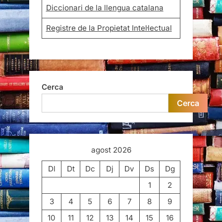
Diccionari de la llengua catalana
Registre de la Propietat Intel·lectual
Cerca
Cerca
agost 2026
Dl
Dt
Dc
Dj
Dv
Ds
Dg
1
2
3
4
5
6
7
8
9
10
11
12
13
14
15
16