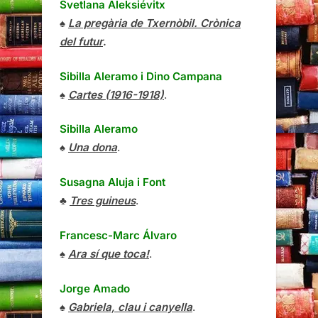
Svetlana Aleksiévitx
♠
La pregària de Txernòbil. Crònica
del futur
.
Sibilla Aleramo
i
Dino Campana
♠
Cartes (1916-1918)
.
Sibilla Aleramo
♠
Una dona
.
Susagna Aluja i Font
♣
Tres guineus
.
Francesc-Marc Álvaro
♠
Ara sí que toca!
.
Jorge Amado
♠
Gabriela, clau i canyella
.