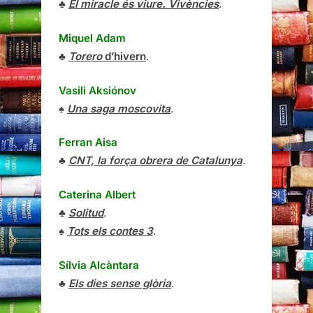
♣
El miracle és viure. Vivències
.
Miquel Adam
♣
Torero
d’hivern
.
Vasili Aksiónov
♠
Una saga moscovita
.
Ferran Aisa
♣
CNT, la força obrera de Catalunya
.
Caterina Albert
♣
Solitud
.
♠
Tots els contes 3
.
Sílvia Alcàntara
♣
Els dies sense glòria
.