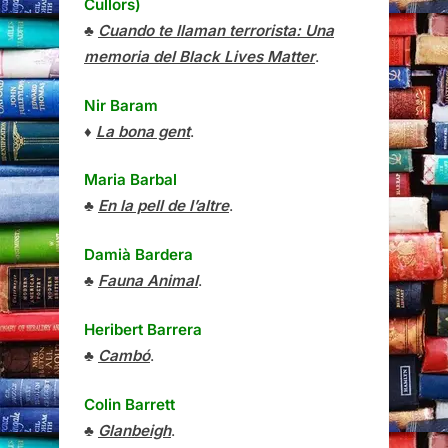
Cullors)
♣
Cuando te llaman terrorista: Una
memoria del Black Lives Matter
.
Nir Baram
♦
La bona gent
.
Maria Barbal
♣
En la pell de l’altre
.
Damià Bardera
♣
Fauna Animal
.
Heribert Barrera
♣
Cambó
.
Colin Barrett
♣
Glanbeigh
.