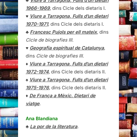
♣
Viure a Tarragona, Fulls d’un dietari
1966-1969
, dins Cicle dels dietaris I.
♥
Viure a Tarragona, Fulls d’un dietari
1970-1971
, dins Cicle dels dietaris I.
♣
Francesc Pujols per ell mateix
, dins
Cicle de biografies III
.
♥
Geografia espiritual de Catalunya
,
dins
Cicle de biografies III
.
♦
Viure a Tarragona, Fulls d’un dietari
1972-1974
, dins Cicle dels dietaris II.
♠
Viure a Tarragona, Fulls d’un dietari
1975-1976
, dins Cicle dels dietaris II.
♦
De França a Mèxic. Dietari de
viatge
.
Ana Blandiana
♣
La por de la literatura
.