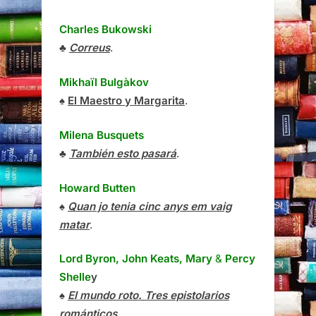
Charles Bukowski
♣
Correus
.
Mikhaïl Bulgàkov
♠
El Maestro y Margarita
.
Milena Busquets
♣
También esto pasará
.
Howard Butten
♠
Quan jo tenia cinc anys em vaig
matar
.
Lord Byron, John Keats, Mary
&
Percy
Shelle
y
♠
El mundo roto. Tres epistolarios
románticos
.