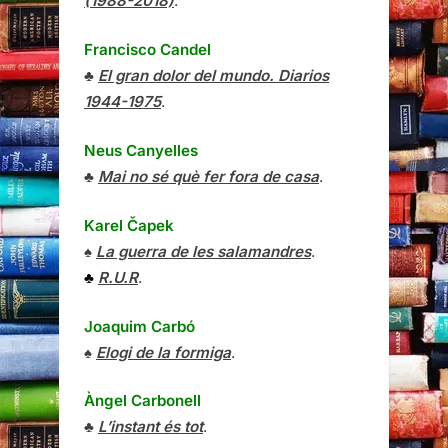
(1988-2018)
.
Francisco Candel
♣
El gran dolor del mundo. Diarios
1944-1975
.
Neus Canyelles
♣
Mai no sé què fer fora de casa
.
Karel Čapek
♠
La guerra de les salamandres
.
♣
R.U.R
.
Joaquim Carbó
♠
Elogi de la formiga
.
Àngel Carbonell
♣
L’instant és tot
.