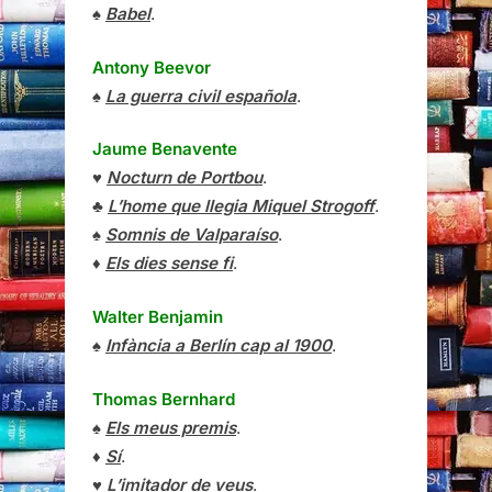
♠
Babel
.
Antony Beevor
♠
La guerra civil española
.
Jaume Benavente
♥
Nocturn de Portbou
.
♣
L’home que llegia Miquel Strogoff
.
♠
Somnis de Valparaíso
.
♦
Els dies sense fi
.
Walter Benjamin
♠
Infància a Berlín cap al 1900
.
Thomas Bernhard
♠
Els meus premis
.
♦
Sí
.
♥
L’imitador de veus
.