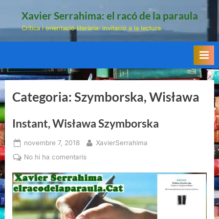
Skip
Xavier Serrahima: el racó de la paraula
to
Crítica i orientació literària: invitació a la lectura.
content
Categoria:
Szymborska, Wisława
Instant, Wisława Szymborska
Posted
By
novembre 7, 2018
XavierSerrahima
on
a
No hi ha comentaris
Instant,
Wisława
Szymborska