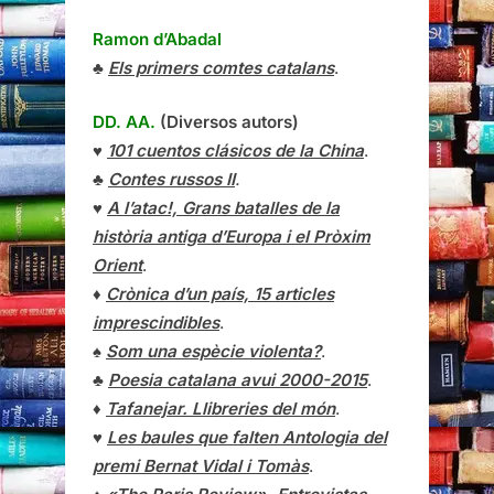
Ramon d’Abadal
♣
Els primers comtes catalans
.
DD. AA.
(Diversos autors)
♥
101 cuentos clásicos de la China
.
♣
Contes russos II
.
♥
A l’atac!, Grans batalles de la
història antiga d’Europa i el Pròxim
Orient
.
♦
Crònica d’un país, 15 articles
imprescindibles
.
♠
Som una espècie violenta?
.
♣
Poesia catalana avui 2000-2015
.
♦
Tafanejar. Llibreries del món
.
♥
Les baules que falten Antologia del
premi Bernat Vidal i Tomàs
.