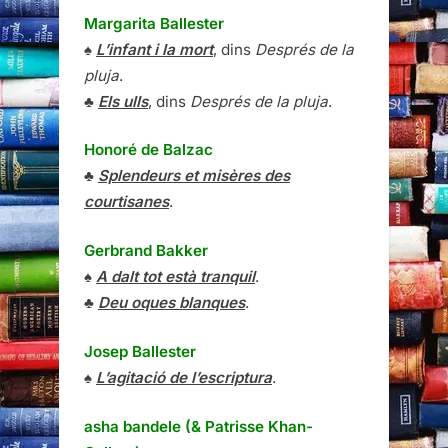
Margarita Ballester
♠
L’infant i la mort
, dins
Després de la
pluja
.
♣
Els ulls
, dins
Després de la pluja
.
Honoré de Balzac
♣
Splendeurs et misères des
courtisanes
.
Gerbrand Bakker
♠
A dalt tot està tranquil
.
♣
Deu oques blanques
.
Josep Ballester
♠
L’agitació de l’escriptura
.
asha bandele (& Patrisse Khan-