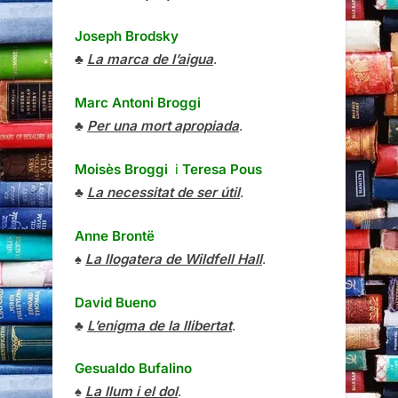
Joseph Brodsky
♣
La marca de l’aigua
.
Marc Antoni Broggi
♣
Per una mort apropiada
.
Moisès Broggi
i
Teresa Pous
♣
La necessitat de ser útil
.
Anne Brontë
♠
La llogatera de Wildfell Hall
.
David Bueno
♣
L’enigma de la llibertat
.
Gesualdo Bufalino
♠
La llum i el dol
.