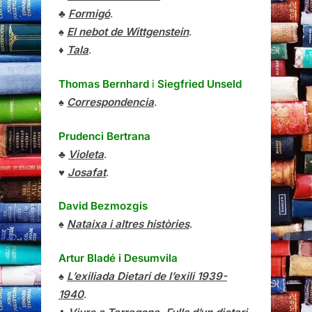
♣
Formigó
.
♠
El nebot de Wittgenstein
.
♦
Tala
.
Thomas Bernhard
i
Siegfried Unseld
♠
Correspondencia
.
Prudenci Bertrana
♣
Violeta
.
♥
Josafat
.
David Bezmozgis
♠
Nataixa i altres històries
.
Artur Bladé i Desumvila
♠
L’exiliada Dietari de l’exili 1939-
1940
.