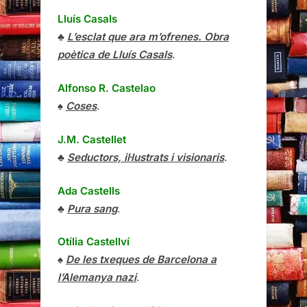
Lluís Casals
♣
L’esclat que ara m’ofrenes. Obra
poètica de Lluís Casals
.
Alfonso R. Castelao
♠
Coses
.
J.M. Castellet
♣
Seductors, il·lustrats i visionaris
.
Ada Castells
♣
Pura sang
.
Otília Castellví
♠
De les txeques de Barcelona a
l’Alemanya nazi
.