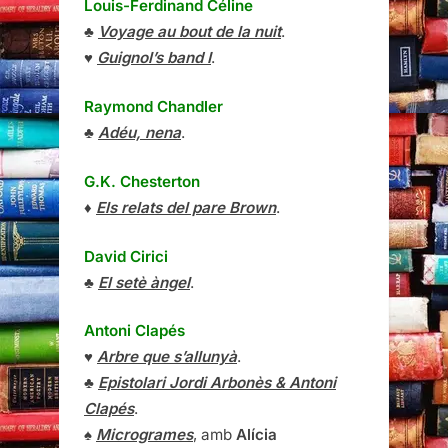
Louis-Ferdinand Céline
♣
Voyage au bout de la nuit
.
♥
Guignol’s band I
.
Raymond Chandler
♣
Adéu, nena
.
G.K. Chesterton
♦
Els relats del pare Brown
.
David Cirici
♣
El setè àngel
.
Antoni Clapés
♥
Arbre que s’allunyà
.
♣
Epistolari Jordi Arbonès & Antoni
Clapés
.
♠
Microgrames
, amb
Alícia