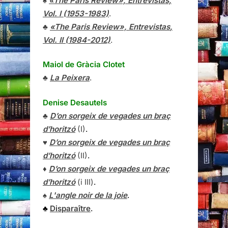
♠
«The Paris Review», Entrevistas,
Vol. I (1953-1983)
.
♣
«The Paris Review»,
Entrevistas
,
Vol. II (1984-2012)
.
Maiol de Gràcia Clotet
♣
La Peixera
.
Denise Desautels
♣
D’on sorgeix de vegades un braç
d’horitzó
(I)
.
♥
D’on sorgeix de vegades un braç
d’horitzó
(II)
.
♦
D’on sorgeix de vegades un braç
d’horitzó
(i III)
.
♠
L'angle noir de la joie
.
♣
Disparaître
.