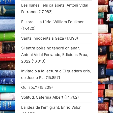
Les llunes i els calàpets, Antoni Vidal
Ferrando
(17.983)
El soroll i la fúria, William Faulkner
(17.420)
Sants innocents a Gaza
(17.193)
Si entra boira no tendré on anar,
Antoni Vidal Ferrando, Edicions Proa,
2022
(16.010)
Invitació a la lectura d’El quadern gris,
de Josep Pla
(15.857)
Qui sóc?
(15.209)
Solitud, Caterina Albert
(14.762)
La idea de l’emigrant, Enric Valor