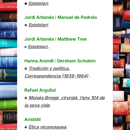
♣
Epistolari
.
Jordi Arbonès
i
Manuel de Pedrolo
♣
Epistolari
.
Jordi Arbonès
i
Matthew Tree
♠
Epistolari
,.
Hanna Arendt
i
Gershom Scholem
♣
Tradición y política.
Correspondencia (1939-1964)
.
Rafael Argullol
♣
Moisès Broggi, cirurgià, l’any 104 de
la seva vida
.
Aristòtil
♣
Ètica nicomaquea
.