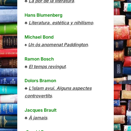
♣
La por de la literatura
.
Hans Blumenberg
♣
Literatura, estética y nihilismo
.
Michael Bond
♠
Un ós anomenat Paddington
.
Ramon Bosch
♣
El temps revingut
.
Dolors Bramon
♣
L’islam avui. Alguns aspectes
controvertits
.
Jacques Brault
♣
À jamais
.