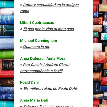
♠
Amor y sexualidad en la antigua
roma
.
Llibert Cuatrecasas
♣
El pas per la vida al meu país
.
Michael Cunningham
♠
Quan cau la nit
.
Anna Dalmau
i
Anna Mora
♠
Pau Casals i Andreu Claret:
correspondència a l’exili
.
Roald Dahl
♣
Els millors relats de Roald Dahl
.
Anna Maria Dalí
♠
Salvador Dalí vist per la seva