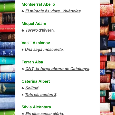
Montserrat Abelló
♣
El miracle és viure. Vivències
.
Miquel Adam
♣
Torero
d’hivern
.
Vasili Aksiónov
♠
Una saga moscovita
.
Ferran Aisa
♣
CNT, la força obrera de Catalunya
.
Caterina Albert
♣
Solitud
.
♠
Tots els contes 3
.
Sílvia Alcàntara
♣
Els dies sense glòria
.