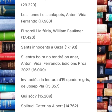
(29.220)
Les llunes i els calàpets, Antoni Vidal
Ferrando
(17.983)
El soroll i la fúria, William Faulkner
(17.420)
Sants innocents a Gaza
(17.193)
Si entra boira no tendré on anar,
Antoni Vidal Ferrando, Edicions Proa,
2022
(16.009)
Invitació a la lectura d’El quadern gris,
de Josep Pla
(15.857)
Qui sóc?
(15.209)
Solitud, Caterina Albert
(14.762)