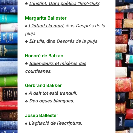
♣
L’instint. Obra poètica
1962-1993
.
Margarita Ballester
♠
L’infant i la mort
, dins
Després de la
pluja
.
♣
Els ulls
, dins
Després de la pluja
.
Honoré de Balzac
♣
Splendeurs et misères des
courtisanes
.
Gerbrand Bakker
♠
A dalt tot està tranquil
.
♣
Deu oques blanques
.
Josep Ballester
♠
L’agitació de l’escriptura
.