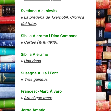
Svetlana Aleksiévitx
♠
La pregària de Txernòbil. Crònica
del futur
.
Sibilla Aleramo
i
Dino Campana
♠
Cartes (1916-1918)
.
Sibilla Aleramo
♠
Una dona
.
Susagna Aluja i Font
♣
Tres guineus
.
Francesc-Marc Álvaro
♠
Ara sí que toca!
.
Jorge Amado