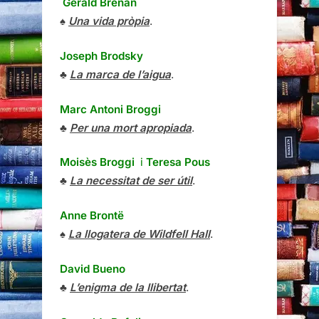
Gerald Brenan
♠
Una vida pròpia
.
Joseph Brodsky
♣
La marca de l’aigua
.
Marc Antoni Broggi
♣
Per una mort apropiada
.
Moisès Broggi
i
Teresa Pous
♣
La necessitat de ser útil
.
Anne Brontë
♠
La llogatera de Wildfell Hall
.
David Bueno
♣
L’enigma de la llibertat
.