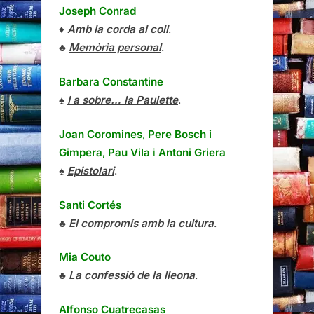
Joseph Conrad
♦
Amb la corda al coll
.
♣
Memòria personal
.
Barbara Constantine
♠
I a sobre… la Paulette
.
Joan Coromines
,
Pere Bosch i
Gimpera
,
Pau Vila
i
Antoni Griera
♠
Epistolari
.
Santi Cortés
♣
El compromís amb la cultura
.
Mia Couto
♣
La confessió de la lleona
.
Alfonso Cuatrecasas