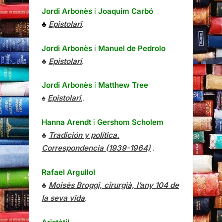
Jordi Arbonès
i
Joaquim Carbó
♣
Epistolari
.
Jordi Arbonès
i
Manuel de Pedrolo
♣
Epistolari
.
Jordi Arbonès
i
Matthew Tree
♠
Epistolari
,.
Hanna Arendt
i
Gershom Scholem
♣
Tradición y política.
Correspondencia (1939-1964)
.
Rafael Argullol
♣
Moisès Broggi, cirurgià, l’any 104 de
la seva vida
.