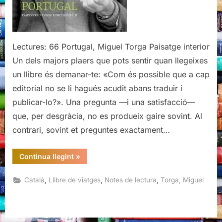
Lectures: 66 Portugal, Miguel Torga Paisatge interior
Un dels majors plaers que pots sentir quan llegeixes
un llibre és demanar-te: «Com és possible que a cap
editorial no se li hagués acudit abans traduir i
publicar-lo?». Una pregunta —i una satisfacció—
que, per desgràcia, no es produeix gaire sovint. Al
contrari, sovint et preguntes exactament…
“Portugal,
Continua llegint
»
Miguel
Torga”
,
,
,
Català
Llibre de viatges
Notes de lectura
Torga, Miguel