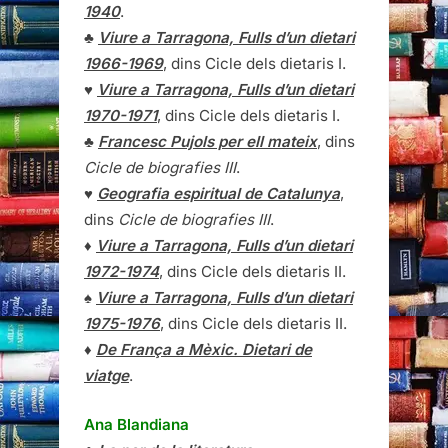
1940
.
♣
Viure a Tarragona, Fulls d’un dietari
1966-1969
, dins Cicle dels dietaris I.
♥
Viure a Tarragona, Fulls d’un dietari
1970-1971
, dins Cicle dels dietaris I.
♣
Francesc Pujols per ell mateix
, dins
Cicle de biografies III
.
♥
Geografia espiritual de Catalunya
,
dins
Cicle de biografies III
.
♦
Viure a Tarragona, Fulls d’un dietari
1972-1974
, dins Cicle dels dietaris II.
♠
Viure a Tarragona, Fulls d’un dietari
1975-1976
, dins Cicle dels dietaris II.
♦
De França a Mèxic. Dietari de
viatge
.
Ana Blandiana