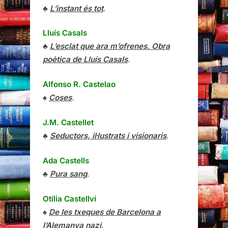
♣
L’instant és tot
.
Lluís Casals
♣
L’esclat que ara m’ofrenes. Obra
poètica de Lluís Casals
.
Alfonso R. Castelao
♠
Coses
.
J.M. Castellet
♣
Seductors, il·lustrats i visionaris
.
Ada Castells
♣
Pura sang
.
Otília Castellví
♠
De les txeques de Barcelona a
l’Alemanya nazi
.