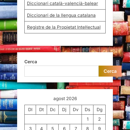
Diccionari català-valencià-balear
Diccionari de la llengua catalana
Registre de la Propietat Intel·lectual
Cerca
Cerca
agost 2026
Dl
Dt
Dc
Dj
Dv
Ds
Dg
1
2
3
4
5
6
7
8
9