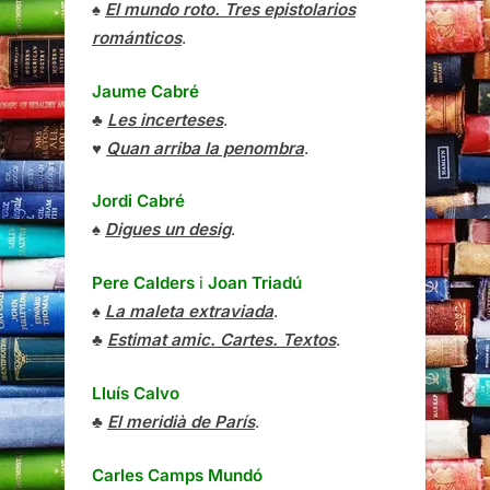
♠
El mundo roto. Tres epistolarios
románticos
.
Jaume Cabré
♣
Les incerteses
.
♥
Quan arriba la penombra
.
Jordi Cabré
♠
Digues un desig
.
Pere Calders
i
Joan Triadú
♠
La maleta extraviada
.
♣
Estimat amic. Cartes. Textos
.
Lluís Calvo
♣
El meridià de París
.
Carles Camps Mundó