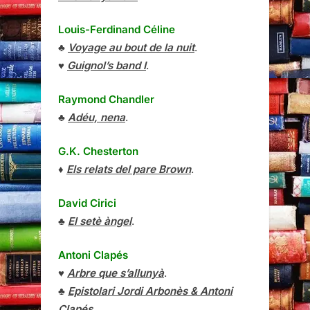
Louis-Ferdinand Céline
♣
Voyage au bout de la nuit
.
♥
Guignol’s band I
.
Raymond Chandler
♣
Adéu, nena
.
G.K. Chesterton
♦
Els relats del pare Brown
.
David Cirici
♣
El setè àngel
.
Antoni Clapés
♥
Arbre que s’allunyà
.
♣
Epistolari Jordi Arbonès & Antoni
Clapés
.