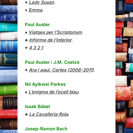
♥
Lady Susan
.
♦
Emma
.
Paul Auster
♠
Viatges per l’Scriptorium
.
♣
Informe de l’interior
.
♥
4 3 2 1
.
Paul Auster
i
J.M. Coetze
♥
Ara i aquí. Cartes (2008-2011)
.
Nii Ayikwei Parkes
♠
L’enigma de l’ocell blau
.
Isaak Bàbel
♣
La Cavalleria Roja
.
Josep-Ramon Bach