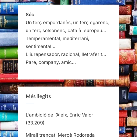
Sóc
Un terç empordanès, un terç egarenc,
un terç solsonenc, català, europeu…
Temperamental, mediterrani,
sentimental…
Lliurepensador, racional, lletraferit…
Pare, company, amic…
Més llegits
L’ambició de l’Aleix, Enric Valor
(33.209)
Mirall trencat, Mercè Rodoreda