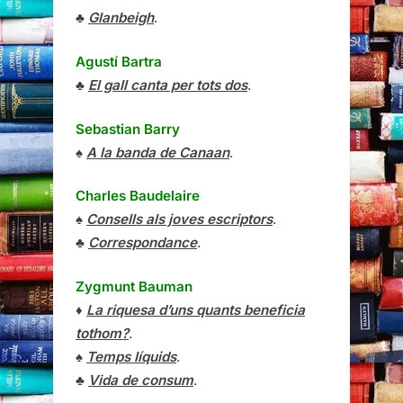
♣
Glanbeigh
.
Agustí Bartra
♣
El gall canta per tots dos
.
Sebastian Barry
♠
A la banda de Canaan
.
Charles Baudelaire
♠
Consells als joves escriptors
.
♣
Correspondance
.
Zygmunt Bauman
♦
La riquesa d’uns quants beneficia
tothom?
.
♠
Temps líquids
.
♣
Vida de consum
.