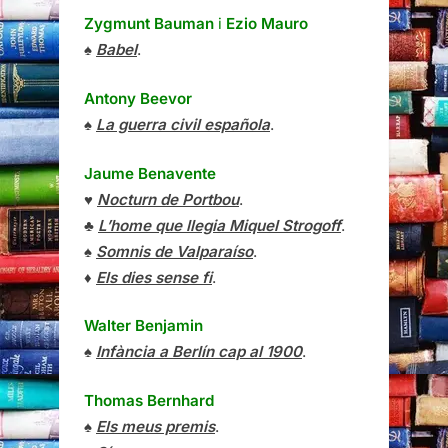
Zygmunt Bauman
i
Ezio Mauro
♠
Babel
.
Antony Beevor
♠
La guerra civil española
.
Jaume Benavente
♥
Nocturn de Portbou
.
♣
L’home que llegia Miquel Strogoff
.
♠
Somnis de Valparaíso
.
♦
Els dies sense fi
.
Walter Benjamin
♠
Infància a Berlín cap al 1900
.
Thomas Bernhard
♠
Els meus premis
.