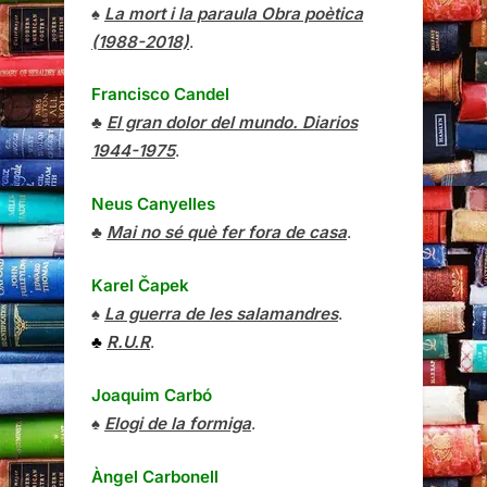
♠
La mort i la paraula Obra poètica
(1988-2018)
.
Francisco Candel
♣
El gran dolor del mundo. Diarios
1944-1975
.
Neus Canyelles
♣
Mai no sé què fer fora de casa
.
Karel Čapek
♠
La guerra de les salamandres
.
♣
R.U.R
.
Joaquim Carbó
♠
Elogi de la formiga
.
Àngel Carbonell