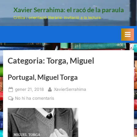
Skip
Xavier Serrahima: el racó de la paraula
to
Crítica i orientació literària: invitació a la lectura.
content
Categoria:
Torga, Miguel
Portugal, Miguel Torga
Posted
By
gener 21, 2018
XavierSerrahima
on
a
No hi ha comentaris
Portugal,
Miguel
Torga