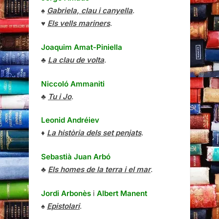
♠
Gabriela, clau i canyella
.
♥
Els vells mariners
.
Joaquim Amat-Piniella
♣
La clau de volta
.
Niccoló Ammaniti
♣
Tu i Jo
.
Leonid Andréiev
♦
La història dels set penjats
.
Sebastià Juan Arbó
♣
Els homes de la terra i el mar
.
Jordi Arbonès
i
Albert Manent
♠
Epistolari
.