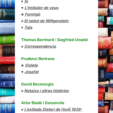
♦
Sí
.
♥
L’imitador de veus
.
♣
Formigó
.
♠
El nebot de Wittgenstein
.
♦
Tala
.
Thomas Bernhard
i
Siegfried Unseld
♠
Correspondencia
.
Prudenci Bertrana
♣
Violeta
.
♥
Josafat
.
David Bezmozgis
♠
Nataixa i altres històries
.
Artur Bladé i Desumvila
♠
L’exiliada Dietari de l’exili 1939-