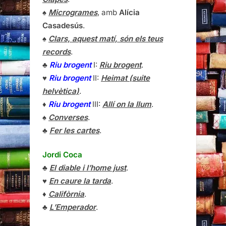
♠
Microgrames
, amb
Alícia
Casadesús
.
♠
Clars, aquest matí, són els teus
records
.
♣
Riu brogent
I:
Riu brogent
.
♥
Riu brogent
II:
Heimat (suite
helvètica)
.
♦
Riu brogent
III:
Allí on la llum
.
♠
Converses
.
♣
Fer les cartes
.
Jordi Coca
♣
El diable i l’home just
.
♥
En caure la tarda
.
♦
Califòrnia
.
♣
L’Emperador
.