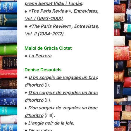
premi Bernat Vidal i Tomàs
.
♠
«The Paris Review», Entrevistas,
Vol. I (1953-1983)
.
♣
«The Paris Review»,
Entrevistas
,
Vol. II (1984-2012)
.
Maiol de Gràcia Clotet
♣
La Peixera
.
Denise Desautels
♣
D’on sorgeix de vegades un braç
d’horitzó
(I)
.
♥
D’on sorgeix de vegades un braç
d’horitzó
(II)
.
♦
D’on sorgeix de vegades un braç
d’horitzó
(i III)
.
♠
L'angle noir de la joie
.
♣
Disparaître
.