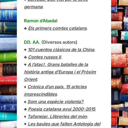
germana
.
Ramon d’Abadal
♣
Els primers comtes catalans
.
DD. AA.
(Diversos autors)
♥
101 cuentos clásicos de la China
.
♣
Contes russos II
.
♥
A l’atac!, Grans batalles de la
història antiga d’Europa i el Pròxim
Orient
.
♦
Crònica d’un país, 15 articles
imprescindibles
.
♠
Som una espècie violenta?
.
♣
Poesia catalana avui 2000-2015
.
♦
Tafanejar. Llibreries del món
.
♥
Les baules que falten Antologia del