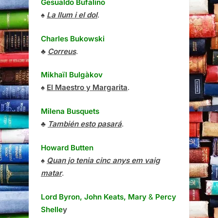
Gesualdo Bufalino
♠
La llum i el dol
.
Charles Bukowski
♣
Correus
.
Mikhaïl Bulgàkov
♠
El Maestro y Margarita
.
Milena Busquets
♣
También esto pasará
.
Howard Butten
♠
Quan jo tenia cinc anys em vaig
matar
.
Lord Byron, John Keats, Mary
&
Percy
Shelle
y