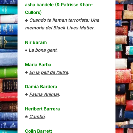
asha bandele (& Patrisse Khan-
Cullors)
♣
Cuando te llaman terrorista: Una
memoria del Black Lives Matter
.
Nir Baram
♦
La bona gent
.
Maria Barbal
♣
En la pell de l’altre
.
Damià Bardera
♣
Fauna Animal
.
Heribert Barrera
♣
Cambó
.
Colin Barrett