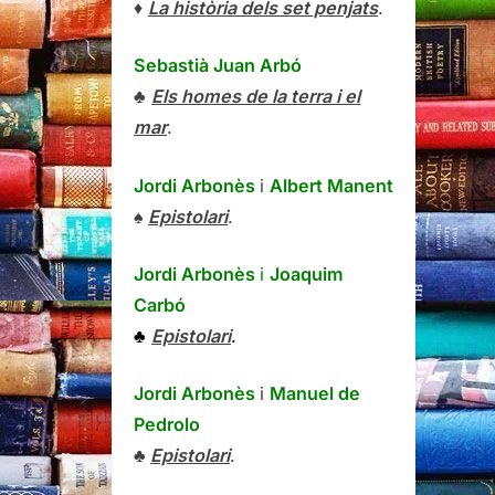
♦
La història dels set penjats
.
Sebastià Juan Arbó
♣
Els homes de la terra i el
mar
.
Jordi Arbonès
i
Albert Manent
♠
Epistolari
.
Jordi Arbonès
i
Joaquim
Carbó
♣
Epistolari
.
Jordi Arbonès
i
Manuel de
Pedrolo
♣
Epistolari
.