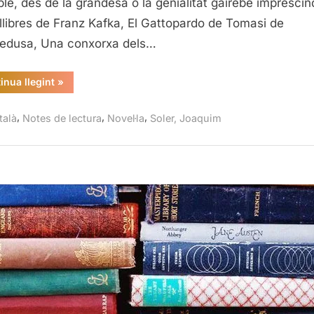
ble, des de la grandesa o la genialitat gairebé imprescin
llibres de Franz Kafka, El Gattopardo de Tomasi de
edusa, Una conxorxa dels…
“París-
inua llegint
»
Bis,
Joaquim
Soler”
,
,
,
talà
Notes de lectura
Novel·la
Soler, Joaquim