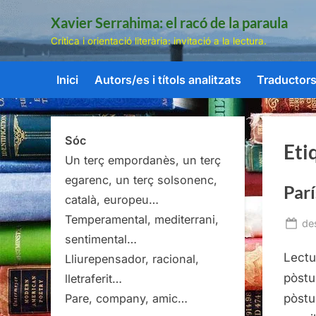
Skip
Xavier Serrahima: el racó de la paraula
to
Crítica i orientació literària: invitació a la lectura.
content
Inici
Autors/es i títols analitzats
Traductors/
Sóc
Eti
Un terç empordanès, un terç
egarenc, un terç solsonenc,
Parí
català, europeu…
Temperamental, mediterrani,
Po
de
sentimental…
on
Lectur
Lliurepensador, racional,
pòstu
lletraferit…
pòstu
Pare, company, amic…