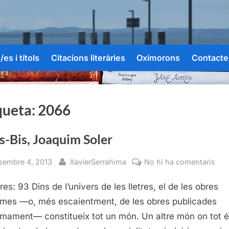
es i títols
Citacions literàries
Oxímorons
Contacte
queta:
2066
s-Bis, Joaquim Soler
sted
By
a
sembre 4, 2013
XavierSerrahima
No hi ha comentaris
Parí
es: 93 Dins de l’univers de les lletres, el de les obres
Bis,
Joa
mes —o, més escaientment, de les obres publicades
Sol
mament— constitueix tot un món. Un altre món on tot 