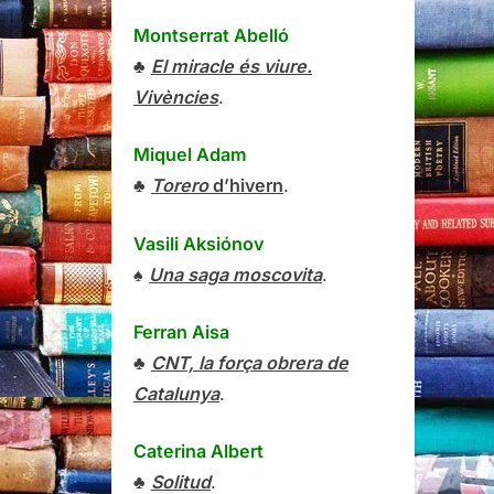
Montserrat Abelló
♣
El miracle és viure.
Vivències
.
Miquel Adam
♣
Torero
d’hivern
.
Vasili Aksiónov
♠
Una saga moscovita
.
Ferran Aisa
♣
CNT, la força obrera de
Catalunya
.
Caterina Albert
♣
Solitud
.