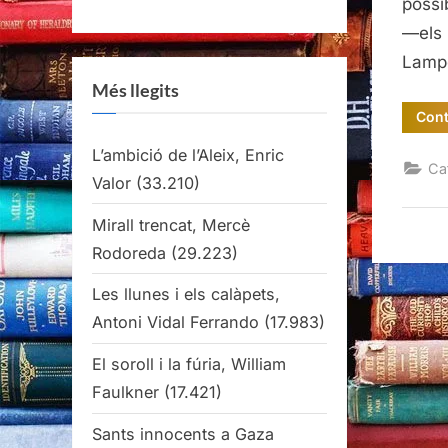
possi
—els 
Lamp
Més llegits
Cont
L’ambició de l’Aleix, Enric
Ca
Valor
(33.210)
Mirall trencat, Mercè
Rodoreda
(29.223)
Les llunes i els calàpets,
Antoni Vidal Ferrando
(17.983)
El soroll i la fúria, William
Faulkner
(17.421)
Sants innocents a Gaza