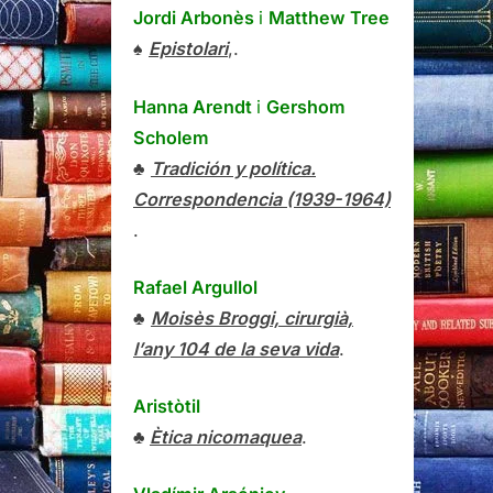
Jordi Arbonès
i
Matthew Tree
♠
Epistolari
,.
Hanna Arendt
i
Gershom
Scholem
♣
Tradición y política.
Correspondencia (1939-1964)
.
Rafael Argullol
♣
Moisès Broggi, cirurgià,
l’any 104 de la seva vida
.
Aristòtil
♣
Ètica nicomaquea
.