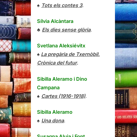
♠
Tots els contes 3
.
Sílvia Alcàntara
♣
Els dies sense glòria
.
Svetlana Aleksiévitx
♠
La pregària de Txernòbil.
Crònica del futur
.
Sibilla Aleramo
i
Dino
Campana
♠
Cartes (1916-1918)
.
Sibilla Aleramo
♠
Una dona
.
Susagna Aluja i Font