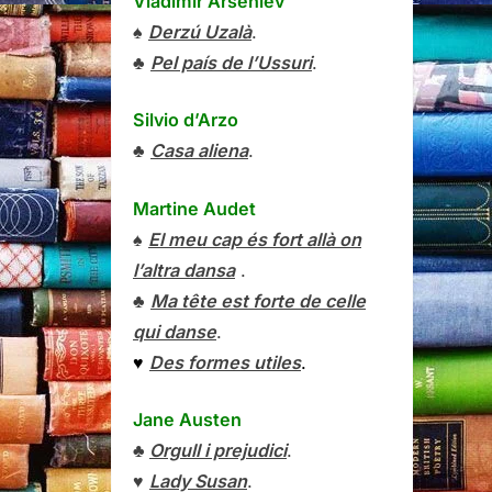
Vladímir Arséniev
♠
Derzú Uzalà
.
♣
Pel país de l’Ussuri
.
Silvio d’Arzo
♣
Casa aliena
.
Martine Audet
♠
El meu cap és fort allà on
l’altra dansa
.
♣
Ma tête est forte de celle
qui danse
.
♥
Des formes utiles
.
Jane Austen
♣
Orgull i prejudici
.
♥
Lady Susan
.