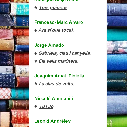
♣
Tres guineus
.
Francesc-Marc Álvaro
♠
Ara sí que toca!
.
Jorge Amado
♠
Gabriela, clau i canyella
.
♥
Els vells mariners
.
Joaquim Amat-Piniella
♣
La clau de volta
.
Niccoló Ammaniti
♣
Tu i Jo
.
Leonid Andréiev