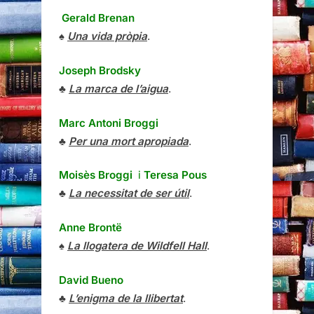
Gerald Brenan
♠
Una vida pròpia
.
Joseph Brodsky
♣
La marca de l’aigua
.
Marc Antoni Broggi
♣
Per una mort apropiada
.
Moisès Broggi
i
Teresa Pous
♣
La necessitat de ser útil
.
Anne Brontë
♠
La llogatera de Wildfell Hall
.
David Bueno
♣
L’enigma de la llibertat
.