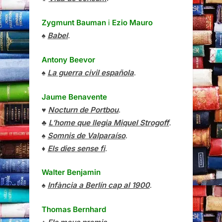
Zygmunt Bauman
i
Ezio Mauro
♠
Babel
.
Antony Beevor
♠
La guerra civil española
.
Jaume Benavente
♥
Nocturn de Portbou
.
♣
L’home que llegia Miquel Strogoff
.
♠
Somnis de Valparaíso
.
♦
Els dies sense fi
.
Walter Benjamin
♠
Infància a Berlín cap al 1900
.
Thomas Bernhard