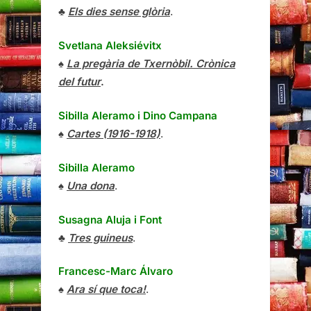
♣
Els dies sense glòria
.
Svetlana Aleksiévitx
♠
La pregària de Txernòbil. Crònica
del futur
.
Sibilla Aleramo
i
Dino Campana
♠
Cartes (1916-1918)
.
Sibilla Aleramo
♠
Una dona
.
Susagna Aluja i Font
♣
Tres guineus
.
Francesc-Marc Álvaro
♠
Ara sí que toca!
.