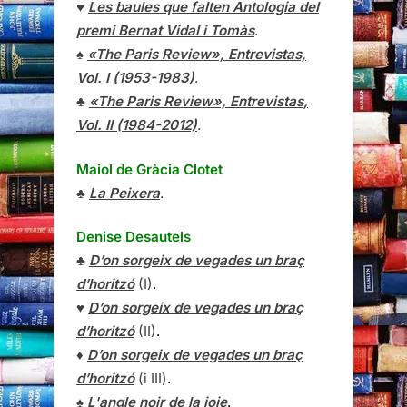
♥
Les baules que falten Antologia del
premi Bernat Vidal i Tomàs
.
♠
«The Paris Review», Entrevistas,
Vol. I (1953-1983)
.
♣
«The Paris Review»,
Entrevistas
,
Vol. II (1984-2012)
.
Maiol de Gràcia Clotet
♣
La Peixera
.
Denise Desautels
♣
D’on sorgeix de vegades un braç
d’horitzó
(I)
.
♥
D’on sorgeix de vegades un braç
d’horitzó
(II)
.
♦
D’on sorgeix de vegades un braç
d’horitzó
(i III)
.
♠
L'angle noir de la joie
.