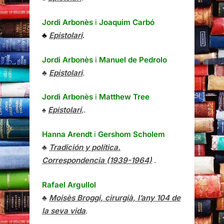
Jordi Arbonès
i
Joaquim Carbó
♣
Epistolari
.
Jordi Arbonès
i
Manuel de Pedrolo
♣
Epistolari
.
Jordi Arbonès
i
Matthew Tree
♠
Epistolari
,.
Hanna Arendt
i
Gershom Scholem
♣
Tradición y política.
Correspondencia (1939-1964)
.
Rafael Argullol
♣
Moisès Broggi, cirurgià, l’any 104 de
la seva vida
.