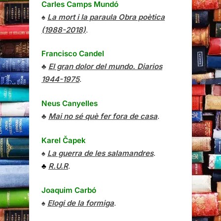
Carles Camps Mundó
♠
La mort i la paraula Obra poètica
(1988-2018)
.
Francisco Candel
♣
El gran dolor del mundo. Diarios
1944-1975
.
Neus Canyelles
♣
Mai no sé què fer fora de casa
.
Karel Čapek
♠
La guerra de les salamandres
.
♣
R.U.R
.
Joaquim Carbó
♠
Elogi de la formiga
.