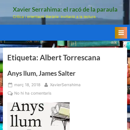
Skip
Xavier Serrahima: el racó de la paraula
to
Crítica i orientació literària: invitació a la lectura.
content
Etiqueta:
Albert Torrescana
Anys llum, James Salter
Posted
By
març 18, 2018
XavierSerrahima
on
a
No hi ha comentaris
Anys
llum,
James
Salter