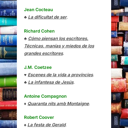
Jean Cocteau
♣
La dificultat de ser
.
Richard Cohen
♣
Cómo piensan los escritores.
Técnicas, manías y miedos de los
grandes escritores
.
J.M. Coetzee
♥
Escenes de la vida a províncies
.
♣
La infantesa de Jesús
.
Antoine Compagnon
♦
Quaranta nits amb Montaigne
.
Robert Coover
♠
La festa de Gerald
.