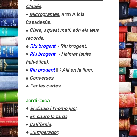
Clapés
.
♠
Microgrames
, amb
Alícia
Casadesús
.
♠
Clars, aquest matí, són els teus
records
.
♣
Riu brogent
I:
Riu brogent
.
♥
Riu brogent
II:
Heimat (suite
helvètica)
.
♦
Riu brogent
III:
Allí on la llum
.
♠
Converses
.
♣
Fer les cartes
.
Jordi Coca
♣
El diable i l’home just
.
♥
En caure la tarda
.
♦
Califòrnia
.
♣
L’Emperador
.