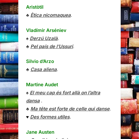
Aristòtil
♣
Ètica nicomaquea
.
Vladímir Arséniev
♠
Derzú Uzalà
.
♣
Pel país de l’Ussuri
.
Silvio d’Arzo
♣
Casa aliena
.
Martine Audet
♠
El meu cap és fort allà on l’altra
dansa
.
♣
Ma tête est forte de celle qui danse
.
♥
Des formes utiles
.
Jane Austen