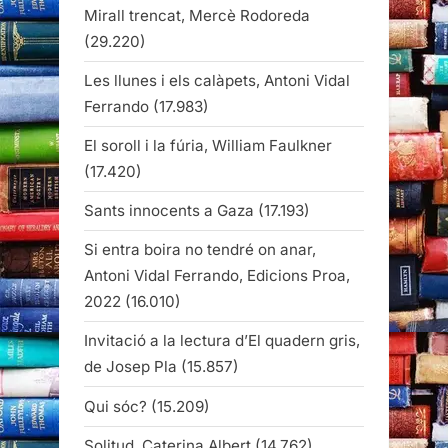
Mirall trencat, Mercè Rodoreda
(29.220)
Les llunes i els calàpets, Antoni Vidal
Ferrando
(17.983)
El soroll i la fúria, William Faulkner
(17.420)
Sants innocents a Gaza
(17.193)
Si entra boira no tendré on anar,
Antoni Vidal Ferrando, Edicions Proa,
2022
(16.010)
Invitació a la lectura d’El quadern gris,
de Josep Pla
(15.857)
Qui sóc?
(15.209)
Solitud, Caterina Albert
(14.762)