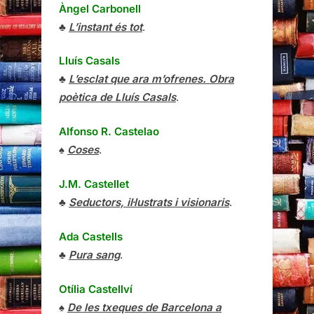
Àngel Carbonell
♣
L’instant és tot
.
Lluís Casals
♣
L’esclat que ara m’ofrenes. Obra
poètica de Lluís Casals
.
Alfonso R. Castelao
♠
Coses
.
J.M. Castellet
♣
Seductors, il·lustrats i visionaris
.
Ada Castells
♣
Pura sang
.
Otília Castellví
♠
De les txeques de Barcelona a