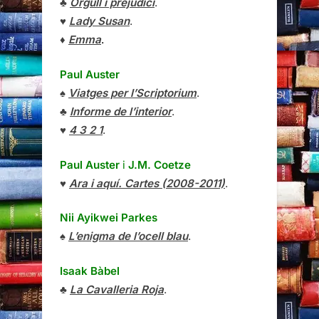
♣
Orgull i prejudici
.
♥
Lady Susan
.
♦
Emma
.
Paul Auster
♠
Viatges per l’Scriptorium
.
♣
Informe de l’interior
.
♥
4 3 2 1
.
Paul Auster
i
J.M. Coetze
♥
Ara i aquí. Cartes (2008-2011)
.
Nii Ayikwei Parkes
♠
L’enigma de l’ocell blau
.
Isaak Bàbel
♣
La Cavalleria Roja
.