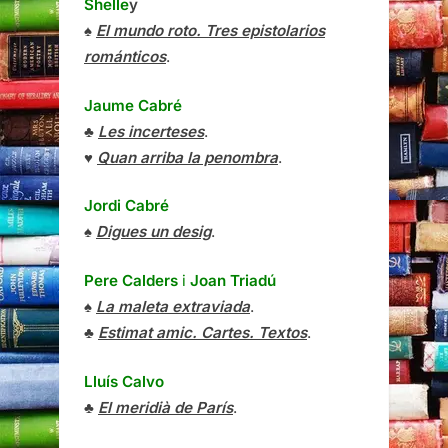
Shelle
y
♠
El mundo roto. Tres epistolarios
románticos
.
Jaume Cabré
♣
Les incerteses
.
♥
Quan arriba la penombra
.
Jordi Cabré
♠
Digues un desig
.
Pere Calders
i
Joan Triadú
♠
La maleta extraviada
.
♣
Estimat amic. Cartes. Textos
.
Lluís Calvo
♣
El meridià de París
.