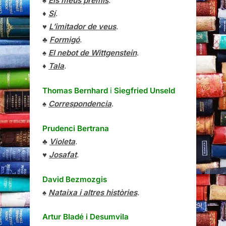
♠
Els meus premis
.
♦
Sí
.
♥
L’imitador de veus
.
♣
Formigó
.
♠
El nebot de Wittgenstein
.
♦
Tala
.
Thomas Bernhard
i
Siegfried Unseld
♠
Correspondencia
.
Prudenci Bertrana
♣
Violeta
.
♥
Josafat
.
David Bezmozgis
♠
Nataixa i altres històries
.
Artur Bladé i Desumvila