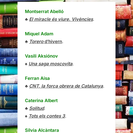
Montserrat Abelló
♣
El miracle és viure. Vivències
.
Miquel Adam
♣
Torero
d’hivern
.
Vasili Aksiónov
♠
Una saga moscovita
.
Ferran Aisa
♣
CNT, la força obrera de Catalunya
.
Caterina Albert
♣
Solitud
.
♠
Tots els contes 3
.
Sílvia Alcàntara