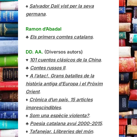
♠
Salvador Dalí vist per la seva
germana
.
Ramon d’Abadal
♣
Els primers comtes catalans
.
DD. AA.
(Diversos autors)
♥
101 cuentos clásicos de la China
.
♣
Contes russos II
.
♥
A l’atac!, Grans batalles de la
història antiga d’Europa i el Pròxim
Orient
.
♦
Crònica d’un país, 15 articles
imprescindibles
.
♠
Som una espècie violenta?
.
♣
Poesia catalana avui 2000-2015
.
♦
Tafanejar. Llibreries del món
.