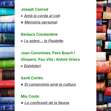
Joseph Conrad
♦
Amb la corda al coll
.
♣
Memòria personal
.
Barbara Constantine
♠
I a sobre… la Paulette
.
Joan Coromines
,
Pere Bosch i
Gimpera
,
Pau Vila
i
Antoni Griera
♠
Epistolari
.
Santi Cortés
♣
El compromís amb la cultura
.
Mia Couto
♣
La confessió de la lleona
.