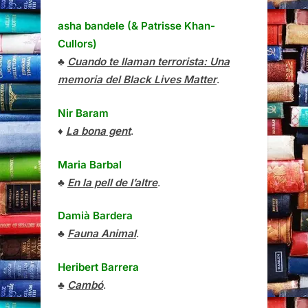
asha bandele (& Patrisse Khan-
Cullors)
♣
Cuando te llaman terrorista: Una
memoria del Black Lives Matter
.
Nir Baram
♦
La bona gent
.
Maria Barbal
♣
En la pell de l’altre
.
Damià Bardera
♣
Fauna Animal
.
Heribert Barrera
♣
Cambó
.