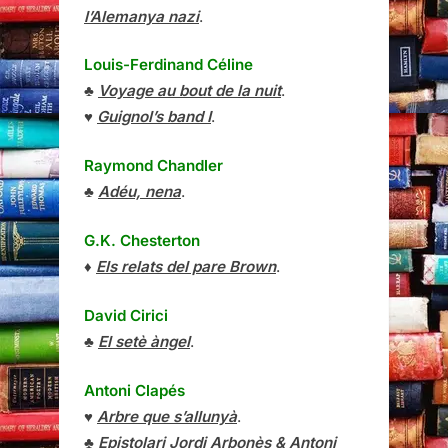
l’Alemanya nazi
.
Louis-Ferdinand Céline
♣
Voyage au bout de la nuit
.
♥
Guignol’s band I
.
Raymond Chandler
♣
Adéu, nena
.
G.K. Chesterton
♦
Els relats del pare Brown
.
David Cirici
♣
El setè àngel
.
Antoni Clapés
♥
Arbre que s’allunyà
.
♣
Epistolari Jordi Arbonès & Antoni