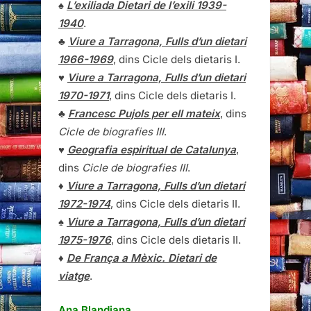
♠
L’exiliada Dietari de l’exili 1939-
1940
.
♣
Viure a Tarragona, Fulls d’un dietari
1966-1969
, dins Cicle dels dietaris I.
♥
Viure a Tarragona, Fulls d’un dietari
1970-1971
, dins Cicle dels dietaris I.
♣
Francesc Pujols per ell mateix
, dins
Cicle de biografies III
.
♥
Geografia espiritual de Catalunya
,
dins
Cicle de biografies III
.
♦
Viure a Tarragona, Fulls d’un dietari
1972-1974
, dins Cicle dels dietaris II.
♠
Viure a Tarragona, Fulls d’un dietari
1975-1976
, dins Cicle dels dietaris II.
♦
De França a Mèxic. Dietari de
viatge
.
Ana Blandiana