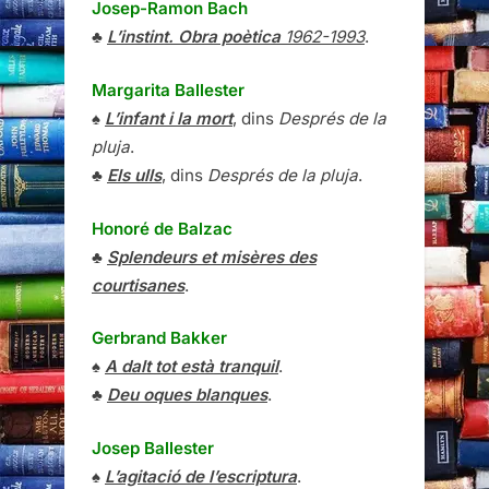
Josep-Ramon Bach
♣
L’instint. Obra poètica
1962-1993
.
Margarita Ballester
♠
L’infant i la mort
, dins
Després de la
pluja
.
♣
Els ulls
, dins
Després de la pluja
.
Honoré de Balzac
♣
Splendeurs et misères des
courtisanes
.
Gerbrand Bakker
♠
A dalt tot està tranquil
.
♣
Deu oques blanques
.
Josep Ballester
♠
L’agitació de l’escriptura
.