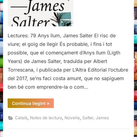
Lectures: 79 Anys llum, James Salter El risc de
viure; el goig de llegir És probable, i fins i tot
possible, que el començament d’Anys llum (Ligth
Years) de James Salter, traduïda per Albert
Torrescana, i publicada per L’Altra Editorial l’octubre
del 2017, se’ns faci costa amunt, que no sapiguem
ben bé com emprendre-la o com…
“Anys
Continua llegint
»
llum,
James
Salter”
,
,
,
Català
Notes de lectura
Novel·la
Salter, James