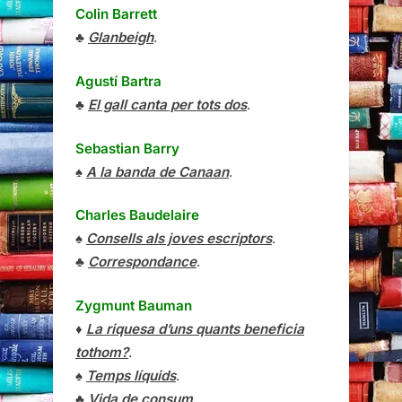
Colin Barrett
♣
Glanbeigh
.
Agustí Bartra
♣
El gall canta per tots dos
.
Sebastian Barry
♠
A la banda de Canaan
.
Charles Baudelaire
♠
Consells als joves escriptors
.
♣
Correspondance
.
Zygmunt Bauman
♦
La riquesa d’uns quants beneficia
tothom?
.
♠
Temps líquids
.
♣
Vida de consum
.