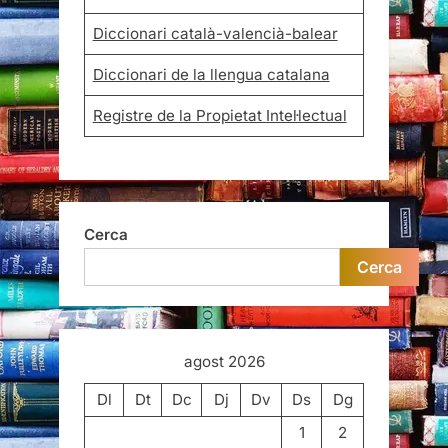
Diccionari català-valencià-balear
Diccionari de la llengua catalana
Registre de la Propietat Intel·lectual
Cerca
Cerca
agost 2026
Dl
Dt
Dc
Dj
Dv
Ds
Dg
1
2