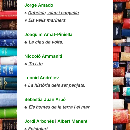
Jorge Amado
♠
Gabriela, clau i canyella
.
♥
Els vells mariners
.
Joaquim Amat-Piniella
♣
La clau de volta
.
Niccoló Ammaniti
♣
Tu i Jo
.
Leonid Andréiev
♦
La història dels set penjats
.
Sebastià Juan Arbó
♣
Els homes de la terra i el mar
.
Jordi Arbonès
i
Albert Manent
♠
Epistolari
.