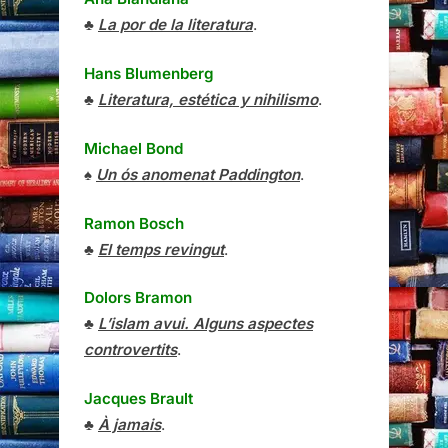
♣
La por de la literatura
.
Hans Blumenberg
♣
Literatura, estética y nihilismo
.
Michael Bond
♠
Un ós anomenat Paddington
.
Ramon Bosch
♣
El temps revingut
.
Dolors Bramon
♣
L’islam avui. Alguns aspectes
controvertits
.
Jacques Brault
♣
À jamais
.