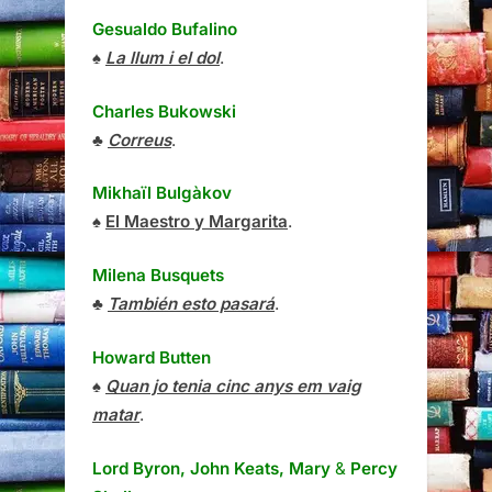
Gesualdo Bufalino
♠
La llum i el dol
.
Charles Bukowski
♣
Correus
.
Mikhaïl Bulgàkov
♠
El Maestro y Margarita
.
Milena Busquets
♣
También esto pasará
.
Howard Butten
♠
Quan jo tenia cinc anys em vaig
matar
.
Lord Byron, John Keats, Mary
&
Percy