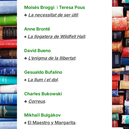
Moisès Broggi
i
Teresa Pous
♣
La necessitat de ser útil
.
Anne Brontë
♠
La llogatera de Wildfell Hall
.
David Bueno
♣
L’enigma de la llibertat
.
Gesualdo Bufalino
♠
La llum i el dol
.
Charles Bukowski
♣
Correus
.
Mikhaïl Bulgàkov
♠
El Maestro y Margarita
.