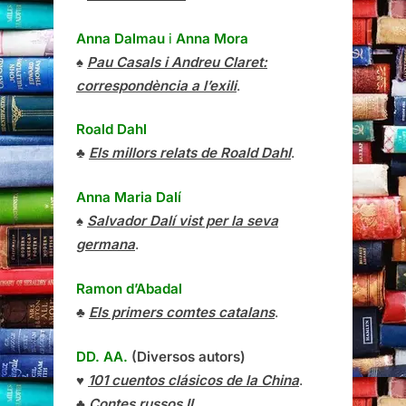
Anna Dalmau
i
Anna Mora
♠
Pau Casals i Andreu Claret:
correspondència a l’exili
.
Roald Dahl
♣
Els millors relats de Roald Dahl
.
Anna Maria Dalí
♠
Salvador Dalí vist per la seva
germana
.
Ramon d’Abadal
♣
Els primers comtes catalans
.
DD. AA.
(Diversos autors)
♥
101 cuentos clásicos de la China
.
♣
Contes russos II
.