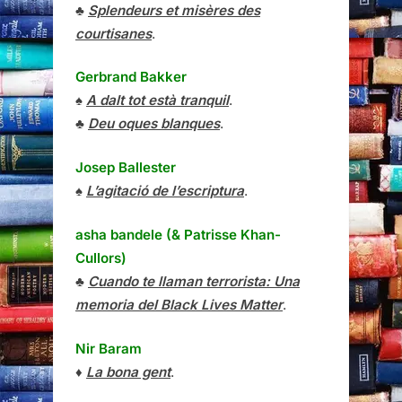
♣
Splendeurs et misères des
courtisanes
.
Gerbrand Bakker
♠
A dalt tot està tranquil
.
♣
Deu oques blanques
.
Josep Ballester
♠
L’agitació de l’escriptura
.
asha bandele (& Patrisse Khan-
Cullors)
♣
Cuando te llaman terrorista: Una
memoria del Black Lives Matter
.
Nir Baram
♦
La bona gent
.