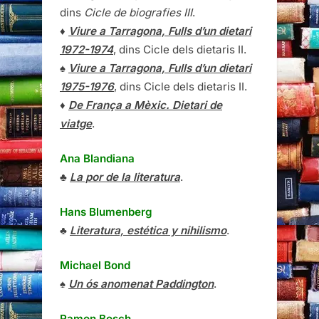
dins
Cicle de biografies III
.
♦
Viure a Tarragona, Fulls d’un dietari
1972-1974
, dins Cicle dels dietaris II.
♠
Viure a Tarragona, Fulls d’un dietari
1975-1976
, dins Cicle dels dietaris II.
♦
De França a Mèxic. Dietari de
viatge
.
Ana Blandiana
♣
La por de la literatura
.
Hans Blumenberg
♣
Literatura, estética y nihilismo
.
Michael Bond
♠
Un ós anomenat Paddington
.
Ramon Bosch