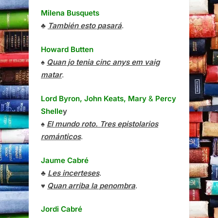
Milena Busquets
♣
También esto pasará
.
Howard Butten
♠
Quan jo tenia cinc anys em vaig
matar
.
Lord Byron, John Keats, Mary
&
Percy
Shelle
y
♠
El mundo roto. Tres epistolarios
románticos
.
Jaume Cabré
♣
Les incerteses
.
♥
Quan arriba la penombra
.
Jordi Cabré