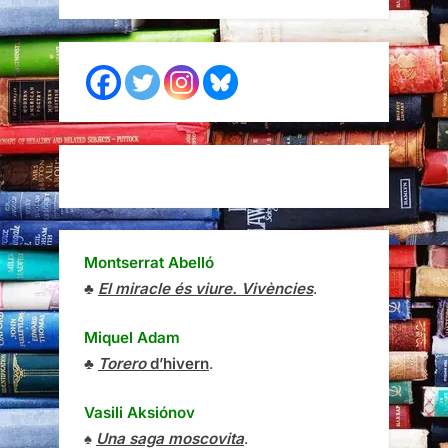
Montserrat Abelló
♣
El miracle és viure. Vivències
.
Miquel Adam
♣
Torero
d’hivern
.
Vasili Aksiónov
♠
Una saga moscovita
.