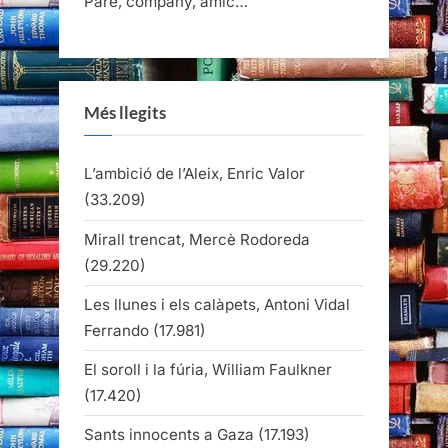
Pare, company, amic…
Més llegits
L’ambició de l’Aleix, Enric Valor
(33.209)
Mirall trencat, Mercè Rodoreda
(29.220)
Les llunes i els calàpets, Antoni Vidal
Ferrando
(17.981)
El soroll i la fúria, William Faulkner
(17.420)
Sants innocents a Gaza
(17.193)