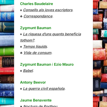
Charles Baudelaire
♠
Consells als joves escriptors
.
♣
Correspondance
.
Zygmunt Bauman
♦
La riquesa d’uns quants beneficia
tothom?
.
♠
Temps líquids
.
♣
Vida de consum
.
Zygmunt Bauman
i
Ezio Mauro
♠
Babel
.
Antony Beevor
♠
La guerra civil española
.
Jaume Benavente
♥
Nocturn de Portbou
.