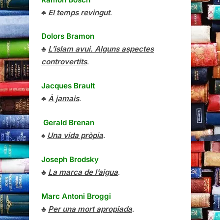
♣
El temps revingut
.
Dolors Bramon
♣
L’islam avui. Alguns aspectes
controvertits
.
Jacques Brault
♣
À jamais
.
Gerald Brenan
♠
Una vida pròpia
.
Joseph Brodsky
♣
La marca de l’aigua
.
Marc Antoni Broggi
♣
Per una mort apropiada
.