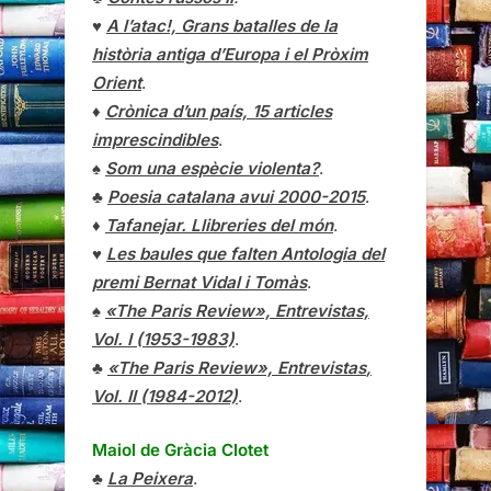
♥
A l’atac!, Grans batalles de la
història antiga d’Europa i el Pròxim
Orient
.
♦
Crònica d’un país, 15 articles
imprescindibles
.
♠
Som una espècie violenta?
.
♣
Poesia catalana avui 2000-2015
.
♦
Tafanejar. Llibreries del món
.
♥
Les baules que falten Antologia del
premi Bernat Vidal i Tomàs
.
♠
«The Paris Review», Entrevistas,
Vol. I (1953-1983)
.
♣
«The Paris Review»,
Entrevistas
,
Vol. II (1984-2012)
.
Maiol de Gràcia Clotet
♣
La Peixera
.