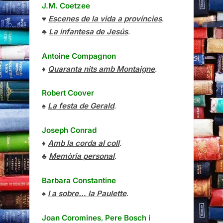
J.M. Coetzee
♥
Escenes de la vida a províncies
.
♣
La infantesa de Jesús
.
Antoine Compagnon
♦
Quaranta nits amb Montaigne
.
Robert Coover
♠
La festa de Gerald
.
Joseph Conrad
♦
Amb la corda al coll
.
♣
Memòria personal
.
Barbara Constantine
♠
I a sobre… la Paulette
.
Joan Coromines
,
Pere Bosch i