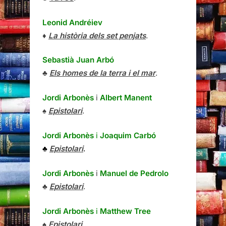
Leonid Andréiev
♦
La història dels set penjats
.
Sebastià Juan Arbó
♣
Els homes de la terra i el mar
.
Jordi Arbonès
i
Albert Manent
♠
Epistolari
.
Jordi Arbonès
i
Joaquim Carbó
♣
Epistolari
.
Jordi Arbonès
i
Manuel de Pedrolo
♣
Epistolari
.
Jordi Arbonès
i
Matthew Tree
♠
Epistolari
,.