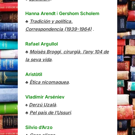
Hanna Arendt
i
Gershom Scholem
♣
Tradición y política.
Correspondencia (1939-1964)
.
Rafael Argullol
♣
Moisès Broggi, cirurgià, l’any 104 de
la seva vida
.
Aristòtil
♣
Ètica nicomaquea
.
Vladímir Arséniev
♠
Derzú Uzalà
.
♣
Pel país de l’Ussuri
.
Silvio d’Arzo