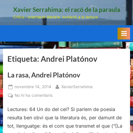
Skip
Xavier Serrahima: el racó de la paraula
to
Crítica i orientació literària: invitació a la lectura.
content
Etiqueta:
Andrei Platónov
La rasa, Andrei Platónov
Posted
By
novembre 14, 2014
XavierSerrahima
on
a
No hi ha comentaris
La
rasa,
Lectures: 64 Un do del cel? Si parlem de poesia
Andrei
resulta ben obvi que la literatura és, per damunt de
Platónov
tot, llenguatge: és el com que transmet el que (“[La