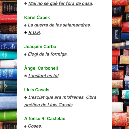
♣
Mai no sé què fer fora de casa
.
Karel Čapek
♠
La guerra de les salamandres
.
♣
R.U.R
.
Joaquim Carbó
♠
Elogi de la formiga
.
Àngel Carbonell
♣
L’instant és tot
.
Lluís Casals
♣
L’esclat que ara m’ofrenes. Obra
poètica de Lluís Casals
.
Alfonso R. Castelao
♠
Coses
.