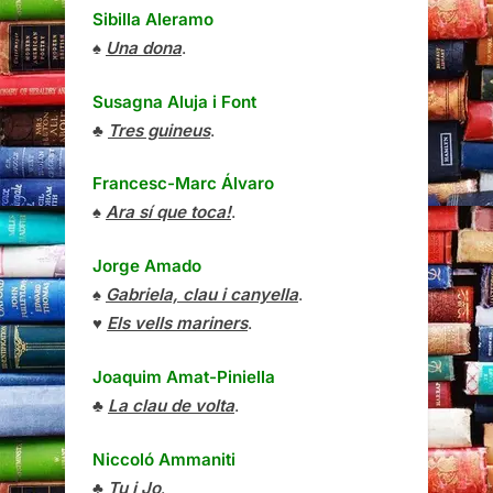
Sibilla Aleramo
♠
Una dona
.
Susagna Aluja i Font
♣
Tres guineus
.
Francesc-Marc Álvaro
♠
Ara sí que toca!
.
Jorge Amado
♠
Gabriela, clau i canyella
.
♥
Els vells mariners
.
Joaquim Amat-Piniella
♣
La clau de volta
.
Niccoló Ammaniti
♣
Tu i Jo
.