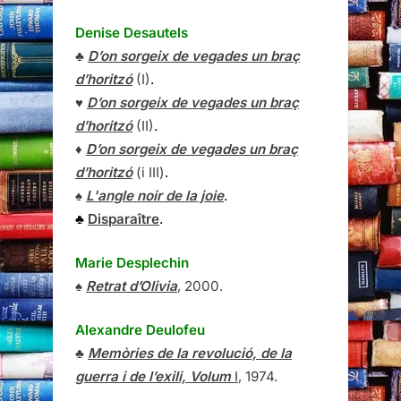
Denise Desautels
♣
D’on sorgeix de vegades un braç
d’horitzó
(I)
.
♥
D’on sorgeix de vegades un braç
d’horitzó
(II)
.
♦
D’on sorgeix de vegades un braç
d’horitzó
(i III)
.
♠
L'angle noir de la joie
.
♣
Disparaître
.
Marie Desplechin
♠
Retrat d’Olivia
, 2000.
Alexandre Deulofeu
♣
Memòries de la revolució, de la
guerra i de l’exili, Volum
I
, 1974.