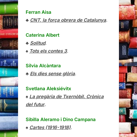
Ferran Aisa
♣
CNT, la força obrera de Catalunya
.
Caterina Albert
♣
Solitud
.
♠
Tots els contes 3
.
Sílvia Alcàntara
♣
Els dies sense glòria
.
Svetlana Aleksiévitx
♠
La pregària de Txernòbil. Crònica
del futur
.
Sibilla Aleramo
i
Dino Campana
♠
Cartes (1916-1918)
.