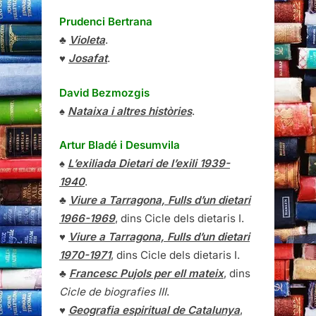
Prudenci Bertrana
♣
Violeta
.
♥
Josafat
.
David Bezmozgis
♠
Nataixa i altres històries
.
Artur Bladé i Desumvila
♠
L’exiliada Dietari de l’exili 1939-
1940
.
♣
Viure a Tarragona, Fulls d’un dietari
1966-1969
, dins Cicle dels dietaris I.
♥
Viure a Tarragona, Fulls d’un dietari
1970-1971
, dins Cicle dels dietaris I.
♣
Francesc Pujols per ell mateix
, dins
Cicle de biografies III
.
♥
Geografia espiritual de Catalunya
,