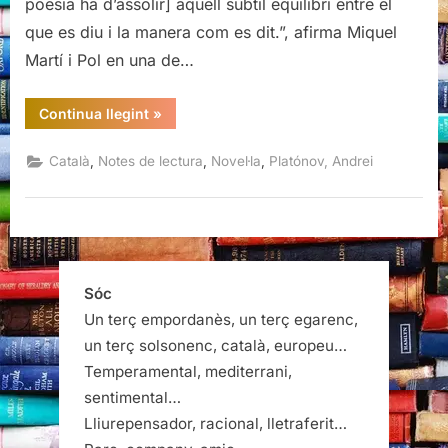
poesia ha d’assolir] aquell subtil equilibri entre el
que es diu i la manera com es dit.”, afirma Miquel
Martí i Pol en una de…
“La
Continua llegint
»
rasa,
Andrei
Platónov”
,
,
,
Català
Notes de lectura
Novel·la
Platónov, Andrei
Sóc
Un terç empordanès, un terç egarenc,
un terç solsonenc, català, europeu…
Temperamental, mediterrani,
sentimental…
Lliurepensador, racional, lletraferit…