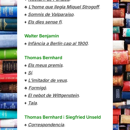
♣
L’home que llegia Miquel Strogoff
.
♠
Somnis de Valparaíso
.
♦
Els dies sense fi
.
Walter Benjamin
♠
Infància a Berlín cap al 1900
.
Thomas Bernhard
♠
Els meus premis
.
♦
Sí
.
♥
L’imitador de veus
.
♣
Formigó
.
♠
El nebot de Wittgenstein
.
♦
Tala
.
Thomas Bernhard
i
Siegfried Unseld
♠
Correspondencia
.