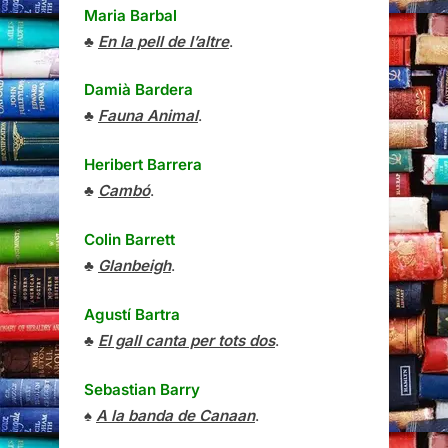
Maria Barbal
♣
En la pell de l’altre
.
Damià Bardera
♣
Fauna Animal
.
Heribert Barrera
♣
Cambó
.
Colin Barrett
♣
Glanbeigh
.
Agustí Bartra
♣
El gall canta per tots dos
.
Sebastian Barry
♠
A la banda de Canaan
.