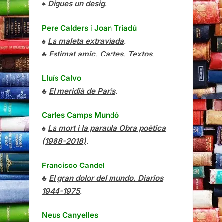
♠
Digues un desig
.
Pere Calders
i
Joan Triadú
♠
La maleta extraviada
.
♣
Estimat amic. Cartes. Textos
.
Lluís Calvo
♣
El meridià de París
.
Carles Camps Mundó
♠
La mort i la paraula Obra poètica
(1988-2018)
.
Francisco Candel
♣
El gran dolor del mundo. Diarios
1944-1975
.
Neus Canyelles