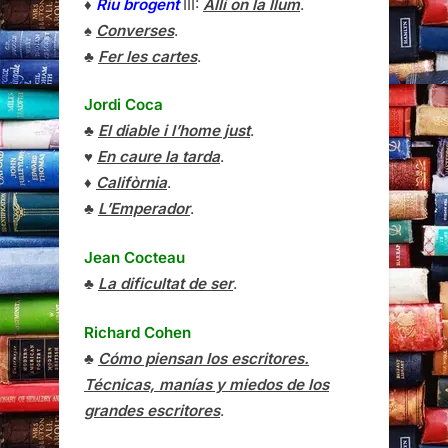
♦
Riu brogent
III:
Allí on la llum
.
♠
Converses
.
♣
Fer les cartes
.
Jordi Coca
♣
El diable i l’home just
.
♥
En caure la tarda
.
♦
Califòrnia
.
♣
L’Emperador
.
Jean Cocteau
♣
La dificultat de ser
.
Richard Cohen
♣
Cómo piensan los escritores.
Técnicas, manías y miedos de los
grandes escritores
.