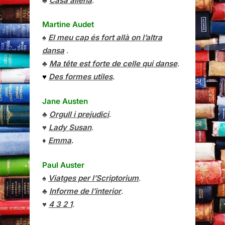
♣
Casa aliena
.
Martine Audet
♠
El meu cap és fort allà on l’altra
dansa
.
♣
Ma tête est forte de celle qui danse
.
♥
Des formes utiles
.
Jane Austen
♣
Orgull i prejudici
.
♥
Lady Susan
.
♦
Emma
.
Paul Auster
♠
Viatges per l’Scriptorium
.
♣
Informe de l’interior
.
♥
4 3 2 1
.