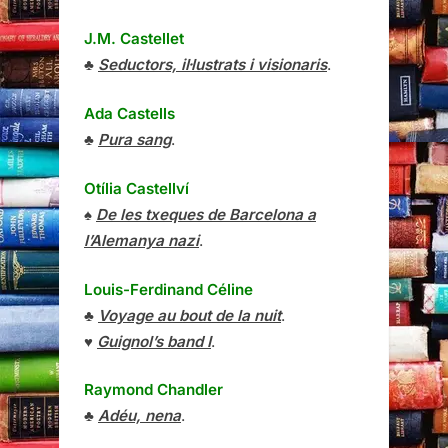
J.M. Castellet
♣
Seductors, il·lustrats i visionaris
.
Ada Castells
♣
Pura sang
.
Otília Castellví
♠
De les txeques de Barcelona a
l’Alemanya nazi
.
Louis-Ferdinand Céline
♣
Voyage au bout de la nuit
.
♥
Guignol’s band I
.
Raymond Chandler
♣
Adéu, nena
.