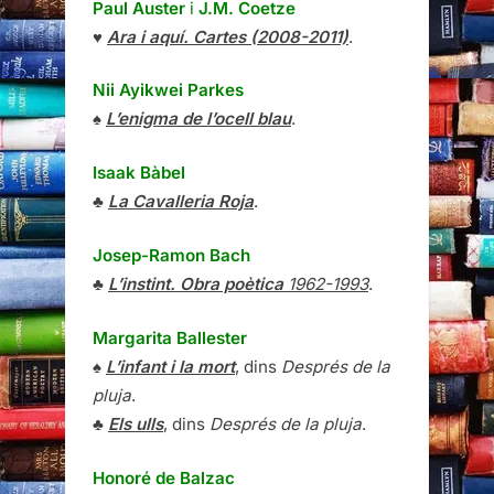
Paul Auster
i
J.M. Coetze
♥
Ara i aquí. Cartes (2008-2011)
.
Nii Ayikwei Parkes
♠
L’enigma de l’ocell blau
.
Isaak Bàbel
♣
La Cavalleria Roja
.
Josep-Ramon Bach
♣
L’instint. Obra poètica
1962-1993
.
Margarita Ballester
♠
L’infant i la mort
, dins
Després de la
pluja
.
♣
Els ulls
, dins
Després de la pluja
.
Honoré de Balzac