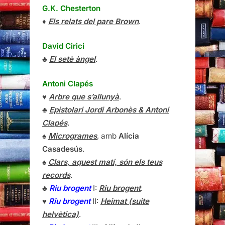
G.K. Chesterton
♦
Els relats del pare Brown
.
David Cirici
♣
El setè àngel
.
Antoni Clapés
♥
Arbre que s’allunyà
.
♣
Epistolari Jordi Arbonès & Antoni
Clapés
.
♠
Microgrames
, amb
Alícia
Casadesús
.
♠
Clars, aquest matí, són els teus
records
.
♣
Riu brogent
I:
Riu brogent
.
♥
Riu brogent
II:
Heimat (suite
helvètica)
.