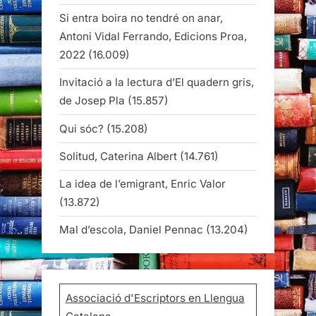
Si entra boira no tendré on anar,
Antoni Vidal Ferrando, Edicions Proa,
2022
(16.009)
Invitació a la lectura d’El quadern gris,
de Josep Pla
(15.857)
Qui sóc?
(15.208)
Solitud, Caterina Albert
(14.761)
La idea de l’emigrant, Enric Valor
(13.872)
Mal d’escola, Daniel Pennac
(13.204)
Associació d'Escriptors en Llengua