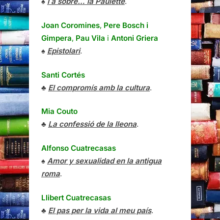
♠
I a sobre… la Paulette
.
Joan Coromines
,
Pere Bosch i
Gimpera
,
Pau Vila
i
Antoni Griera
♠
Epistolari
.
Santi Cortés
♣
El compromís amb la cultura
.
Mia Couto
♣
La confessió de la lleona
.
Alfonso Cuatrecasas
♠
Amor y sexualidad en la antigua
roma
.
Llibert Cuatrecasas
♣
El pas per la vida al meu país
.