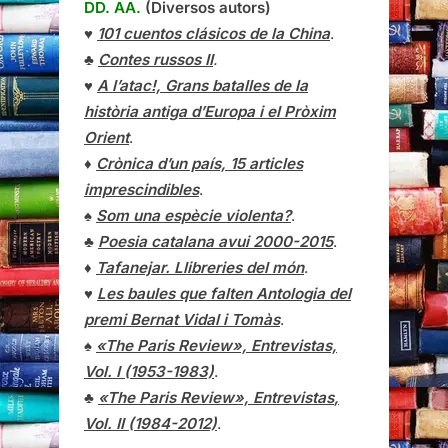
DD. AA.
(Diversos autors)
♥
101 cuentos clásicos de la China
.
♣
Contes russos II
.
♥
A l’atac!, Grans batalles de la
història antiga d’Europa i el Pròxim
Orient
.
♦
Crònica d’un país, 15 articles
imprescindibles
.
♠
Som una espècie violenta?
.
♣
Poesia catalana avui 2000-2015
.
♦
Tafanejar. Llibreries del món
.
♥
Les baules que falten Antologia del
premi Bernat Vidal i Tomàs
.
♠
«The Paris Review», Entrevistas,
Vol. I (1953-1983)
.
♣
«The Paris Review»,
Entrevistas
,
Vol. II (1984-2012)
.