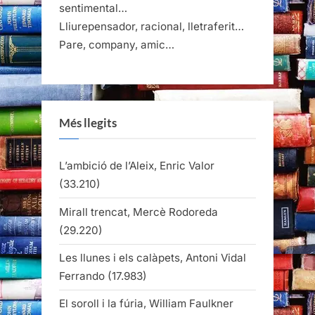
sentimental…
Lliurepensador, racional, lletraferit…
Pare, company, amic…
Més llegits
L’ambició de l’Aleix, Enric Valor
(33.210)
Mirall trencat, Mercè Rodoreda
(29.220)
Les llunes i els calàpets, Antoni Vidal
Ferrando
(17.983)
El soroll i la fúria, William Faulkner