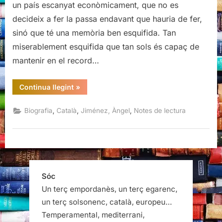
un país escanyat econòmicament, que no es
Calvet
decideix a fer la passa endavant que hauria de fer,
i
sinó que té una memòria ben esquifida. Tan
Costa
(1920-
miserablement esquifida que tan sols és capaç de
1999),
mantenir en el record…
Àngel
Jiménez
“En
Continua llegint
»
memòria
de
Felip
,
,
,
Biografia
Català
Jiménez, Àngel
Notes de lectura
Calvet
i
Costa
(1920-
1999),
Àngel
Jiménez”
Sóc
Un terç empordanès, un terç egarenc,
un terç solsonenc, català, europeu…
Temperamental, mediterrani,