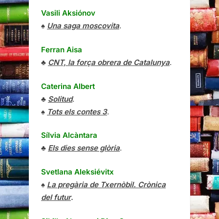
Vasili Aksiónov
♠
Una saga moscovita
.
Ferran Aisa
♣
CNT, la força obrera de Catalunya
.
Caterina Albert
♣
Solitud
.
♠
Tots els contes 3
.
Sílvia Alcàntara
♣
Els dies sense glòria
.
Svetlana Aleksiévitx
♠
La pregària de Txernòbil. Crònica
del futur
.