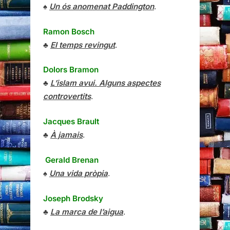
♠
Un ós anomenat Paddington
.
Ramon Bosch
♣
El temps revingut
.
Dolors Bramon
♣
L’islam avui. Alguns aspectes
controvertits
.
Jacques Brault
♣
À jamais
.
Gerald Brenan
♠
Una vida pròpia
.
Joseph Brodsky
♣
La marca de l’aigua
.