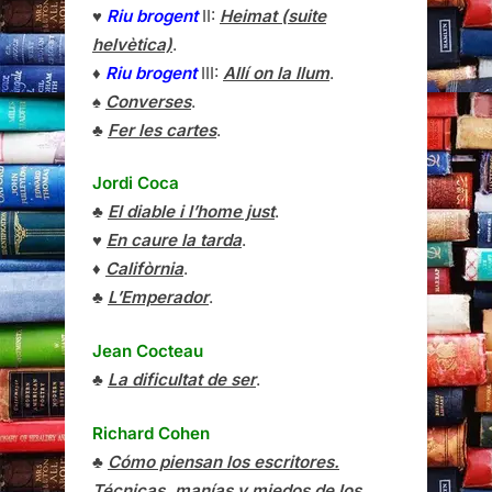
♥
Riu brogent
II:
Heimat (suite
helvètica)
.
♦
Riu brogent
III:
Allí on la llum
.
♠
Converses
.
♣
Fer les cartes
.
Jordi Coca
♣
El diable i l’home just
.
♥
En caure la tarda
.
♦
Califòrnia
.
♣
L’Emperador
.
Jean Cocteau
♣
La dificultat de ser
.
Richard Cohen
♣
Cómo piensan los escritores.
Técnicas, manías y miedos de los