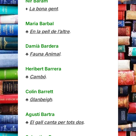
Nir Baram
♦
La bona gent
.
Maria Barbal
♣
En la pell de l’altre
.
Damià Bardera
♣
Fauna Animal
.
Heribert Barrera
♣
Cambó
.
Colin Barrett
♣
Glanbeigh
.
Agustí Bartra
♣
El gall canta per tots dos
.