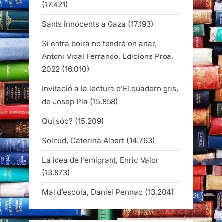
(17.421)
Sants innocents a Gaza
(17.193)
Si entra boira no tendré on anar,
Antoni Vidal Ferrando, Edicions Proa,
2022
(16.010)
Invitació a la lectura d’El quadern gris,
de Josep Pla
(15.858)
Qui sóc?
(15.209)
Solitud, Caterina Albert
(14.763)
La idea de l’emigrant, Enric Valor
(13.873)
Mal d’escola, Daniel Pennac
(13.204)