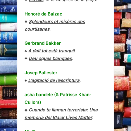
Honoré de Balzac
♣
Splendeurs et misères des
courtisanes
.
Gerbrand Bakker
♠
A dalt tot està tranquil
.
♣
Deu oques blanques
.
Josep Ballester
♠
L’agitació de l’escriptura
.
asha bandele (& Patrisse Khan-
Cullors)
♣
Cuando te llaman terrorista: Una
memoria del Black Lives Matter
.