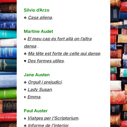
Silvio d’Arzo
♣
Casa aliena
.
Martine Audet
♠
El meu cap és fort allà on l’altra
dansa
.
♣
Ma tête est forte de celle qui danse
.
♥
Des formes utiles
.
Jane Austen
♣
Orgull i prejudici
.
♥
Lady Susan
.
♦
Emma
.
Paul Auster
♠
Viatges per l’Scriptorium
.
♣
Informe de l’interior
.