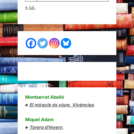
« jul.
Montserrat Abelló
♣
El miracle és viure. Vivències
.
Miquel Adam
♣
Torero
d’hivern
.