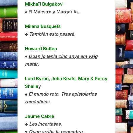
Mikhaïl Bulgàkov
♠
El Maestro y Margarita
.
Milena Busquets
♣
También esto pasará
.
Howard Butten
♠
Quan jo tenia cinc anys em vaig
matar
.
Lord Byron, John Keats, Mary
&
Percy
Shelle
y
♠
El mundo roto. Tres epistolarios
románticos
.
Jaume Cabré
♣
Les incerteses
.
♥
Quan arriba la penombra
.