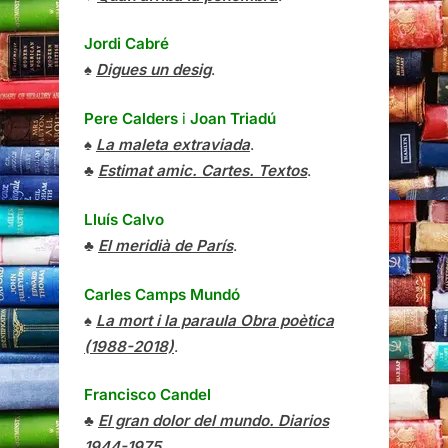
Jordi Cabré
♠
Digues un desig
.
Pere Calders
i
Joan Triadú
♠
La maleta extraviada
.
♣
Estimat amic. Cartes. Textos
.
Lluís Calvo
♣
El meridià de París
.
Carles Camps Mundó
♠
La mort i la paraula Obra poètica
(1988-2018)
.
Francisco Candel
♣
El gran dolor del mundo. Diarios
1944-1975
.