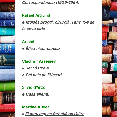
Correspondencia (1939-1964)
.
Rafael Argullol
♣
Moisès Broggi, cirurgià, l’any 104 de
la seva vida
.
Aristòtil
♣
Ètica nicomaquea
.
Vladímir Arséniev
♠
Derzú Uzalà
.
♣
Pel país de l’Ussuri
.
Silvio d’Arzo
♣
Casa aliena
.
Martine Audet
♠
El meu cap és fort allà on l’altra