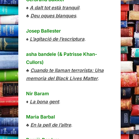
♠
A dalt tot està tranquil
.
♣
Deu oques blanques
.
Josep Ballester
♠
L’agitació de l’escriptura
.
asha bandele (& Patrisse Khan-
Cullors)
♣
Cuando te llaman terrorista: Una
memoria del Black Lives Matter
.
Nir Baram
♦
La bona gent
.
Maria Barbal
♣
En la pell de l’altre
.