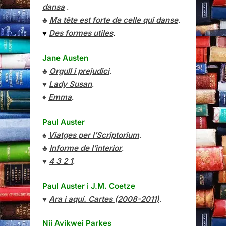
dansa
.
♣
Ma tête est forte de celle qui danse
.
♥
Des formes utiles
.
Jane Austen
♣
Orgull i prejudici
.
♥
Lady Susan
.
♦
Emma
.
Paul Auster
♠
Viatges per l’Scriptorium
.
♣
Informe de l’interior
.
♥
4 3 2 1
.
Paul Auster
i
J.M. Coetze
♥
Ara i aquí. Cartes (2008-2011)
.
Nii Ayikwei Parkes