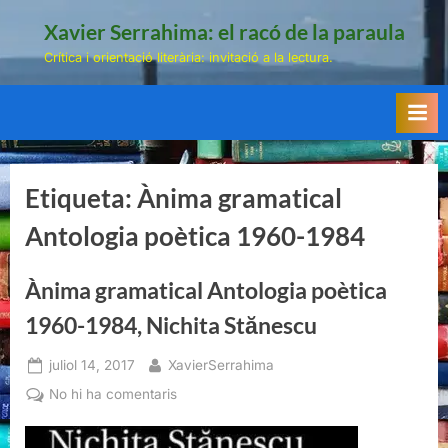
Skip
Xavier Serrahima: el racó de la paraula
to
Crítica i orientació literària: invitació a la lectura.
content
Etiqueta:
Ànima gramatical
Antologia poètica 1960-1984
Ànima gramatical Antologia poètica
1960-1984, Nichita Stănescu
Posted
By
juliol 14, 2017
XavierSerrahima
on
a
No hi ha comentaris
Ànima
gramatical