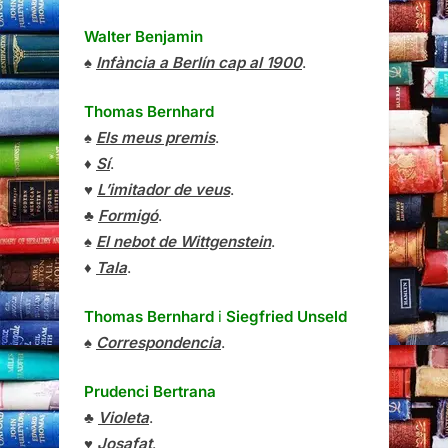
Walter Benjamin
♠
Infància a Berlín cap al 1900
.
Thomas Bernhard
♠
Els meus premis
.
♦
Sí
.
♥
L’imitador de veus
.
♣
Formigó
.
♠
El nebot de Wittgenstein
.
♦
Tala
.
Thomas Bernhard
i
Siegfried Unseld
♠
Correspondencia
.
Prudenci Bertrana
♣
Violeta
.
♥
Josafat
.