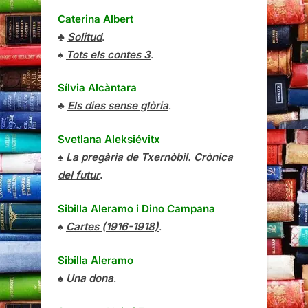
Caterina Albert
♣
Solitud
.
♠
Tots els contes 3
.
Sílvia Alcàntara
♣
Els dies sense glòria
.
Svetlana Aleksiévitx
♠
La pregària de Txernòbil. Crònica
del futur
.
Sibilla Aleramo
i
Dino Campana
♠
Cartes (1916-1918)
.
Sibilla Aleramo
♠
Una dona
.