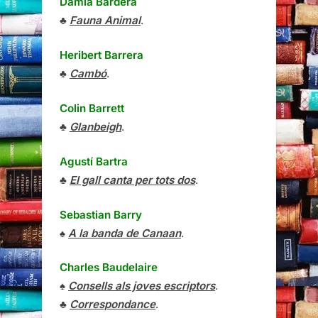
Damià Bardera
♣
Fauna Animal
.
Heribert Barrera
♣
Cambó
.
Colin Barrett
♣
Glanbeigh
.
Agustí Bartra
♣
El gall canta per tots dos
.
Sebastian Barry
♠
A la banda de Canaan
.
Charles Baudelaire
♠
Consells als joves escriptors
.
♣
Correspondance
.