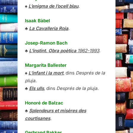
♠
L’enigma de l’ocell blau
.
Isaak Bàbel
♣
La Cavalleria Roja
.
Josep-Ramon Bach
♣
L’instint. Obra poètica
1962-1993
.
Margarita Ballester
♠
L’infant i la mort
, dins
Després de la
pluja
.
♣
Els ulls
, dins
Després de la pluja
.
Honoré de Balzac
♣
Splendeurs et misères des
courtisanes
.
Gerbrand Bakker