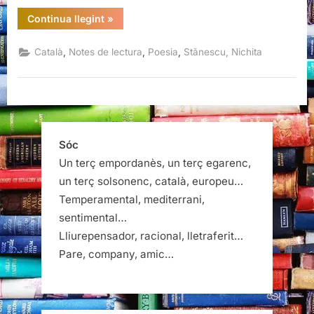
“Ànima
Continua llegint
»
gramatical
Antologia
poètica
,
,
,
Català
Notes de lectura
Poesia
Stănescu, Nichita
1960-
1984,
Nichita
Stănescu”
Sóc
Un terç empordanès, un terç egarenc,
un terç solsonenc, català, europeu…
Temperamental, mediterrani,
sentimental…
Lliurepensador, racional, lletraferit…
Pare, company, amic…