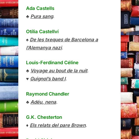
Ada Castells
♣
Pura sang
.
Otília Castellví
♠
De les txeques de Barcelona a
l’Alemanya nazi
.
Louis-Ferdinand Céline
♣
Voyage au bout de la nuit
.
♥
Guignol’s band I
.
Raymond Chandler
♣
Adéu, nena
.
G.K. Chesterton
♦
Els relats del pare Brown
.