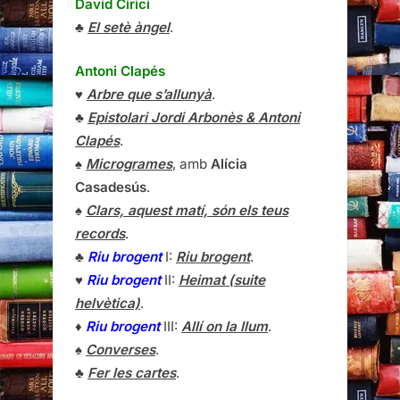
David Cirici
♣
El setè àngel
.
Antoni Clapés
♥
Arbre que s’allunyà
.
♣
Epistolari Jordi Arbonès & Antoni
Clapés
.
♠
Microgrames
, amb
Alícia
Casadesús
.
♠
Clars, aquest matí, són els teus
records
.
♣
Riu brogent
I:
Riu brogent
.
♥
Riu brogent
II:
Heimat (suite
helvètica)
.
♦
Riu brogent
III:
Allí on la llum
.
♠
Converses
.
♣
Fer les cartes
.