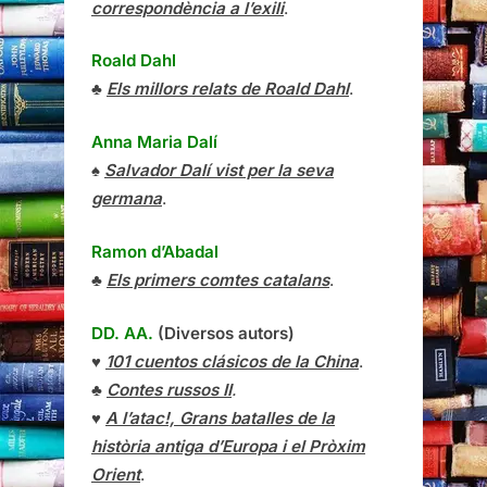
correspondència a l’exili
.
Roald Dahl
♣
Els millors relats de Roald Dahl
.
Anna Maria Dalí
♠
Salvador Dalí vist per la seva
germana
.
Ramon d’Abadal
♣
Els primers comtes catalans
.
DD. AA.
(Diversos autors)
♥
101 cuentos clásicos de la China
.
♣
Contes russos II
.
♥
A l’atac!, Grans batalles de la
història antiga d’Europa i el Pròxim
Orient
.