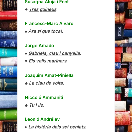
Susagna Aluja i Font
♣
Tres guineus
.
Francesc-Marc Álvaro
♠
Ara sí que toca!
.
Jorge Amado
♠
Gabriela, clau i canyella
.
♥
Els vells mariners
.
Joaquim Amat-Piniella
♣
La clau de volta
.
Niccoló Ammaniti
♣
Tu i Jo
.
Leonid Andréiev
♦
La història dels set penjats
.