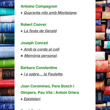
Antoine Compagnon
♦
Quaranta nits amb Montaigne
.
Robert Coover
♠
La festa de Gerald
.
Joseph Conrad
♦
Amb la corda al coll
.
♣
Memòria personal
.
Barbara Constantine
♠
I a sobre… la Paulette
.
Joan Coromines
,
Pere Bosch i
Gimpera
,
Pau Vila
i
Antoni Griera
♠
Epistolari
.