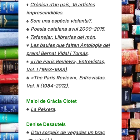
♦
Crònica d’un país, 15 articles
imprescindibles
.
♠
Som una espècie violenta?
.
♣
Poesia catalana avui 2000-2015
.
♦
Tafanejar. Llibreries del món
.
♥
Les baules que falten Antologia del
premi Bernat Vidal i Tomàs
.
♠
«The Paris Review», Entrevistas,
Vol. I (1953-1983)
.
♣
«The Paris Review»,
Entrevistas
,
Vol. II (1984-2012)
.
Maiol de Gràcia Clotet
♣
La Peixera
.
Denise Desautels
♣
D’on sorgeix de vegades un braç