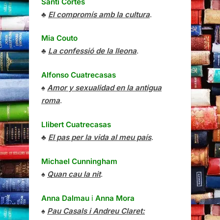
Santi Cortés
♣
El compromís amb la cultura
.
Mia Couto
♣
La confessió de la lleona
.
Alfonso Cuatrecasas
♠
Amor y sexualidad en la antigua
roma
.
Llibert Cuatrecasas
♣
El pas per la vida al meu país
.
Michael Cunningham
♠
Quan cau la nit
.
Anna Dalmau
i
Anna Mora
♠
Pau Casals i Andreu Claret: