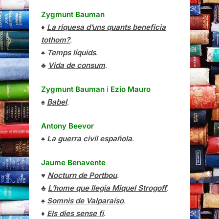
Zygmunt Bauman
♦
La riquesa d’uns quants beneficia
tothom?
.
♠
Temps líquids
.
♣
Vida de consum
.
Zygmunt Bauman
i
Ezio Mauro
♠
Babel
.
Antony Beevor
♠
La guerra civil española
.
Jaume Benavente
♥
Nocturn de Portbou
.
♣
L’home que llegia Miquel Strogoff
.
♠
Somnis de Valparaíso
.
♦
Els dies sense fi
.