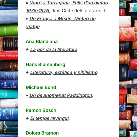
♠
Viure a Tarragona, Fulls d’un dietari
1975-1976
, dins Cicle dels dietaris II.
♦
De França a Mèxic. Dietari de
viatge
.
Ana Blandiana
♣
La por de la literatura
.
Hans Blumenberg
♣
Literatura, estética y nihilismo
.
Michael Bond
♠
Un ós anomenat Paddington
.
Ramon Bosch
♣
El temps revingut
.
Dolors Bramon