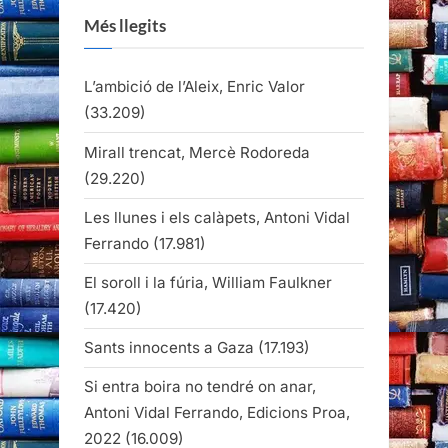
Més llegits
L’ambició de l’Aleix, Enric Valor
(33.209)
Mirall trencat, Mercè Rodoreda
(29.220)
Les llunes i els calàpets, Antoni Vidal
Ferrando
(17.981)
El soroll i la fúria, William Faulkner
(17.420)
Sants innocents a Gaza
(17.193)
Si entra boira no tendré on anar,
Antoni Vidal Ferrando, Edicions Proa,
2022
(16.009)