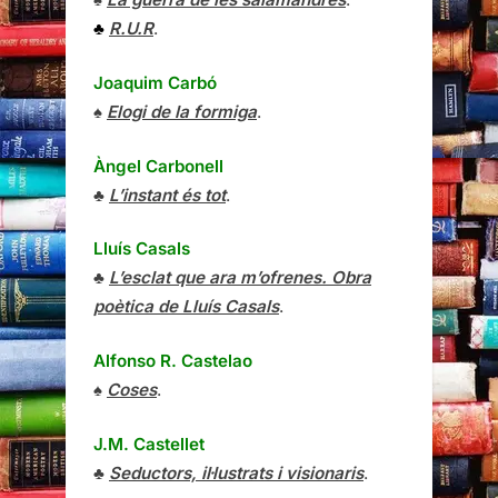
♣
R.U.R
.
Joaquim Carbó
♠
Elogi de la formiga
.
Àngel Carbonell
♣
L’instant és tot
.
Lluís Casals
♣
L’esclat que ara m’ofrenes. Obra
poètica de Lluís Casals
.
Alfonso R. Castelao
♠
Coses
.
J.M. Castellet
♣
Seductors, il·lustrats i visionaris
.