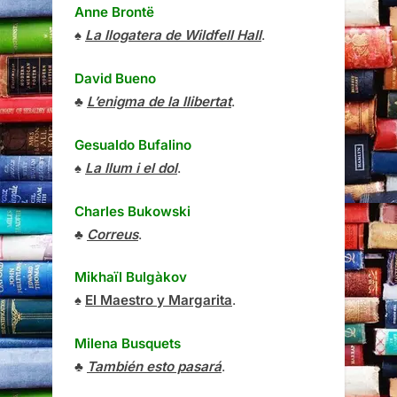
Anne Brontë
♠
La llogatera de Wildfell Hall
.
David Bueno
♣
L’enigma de la llibertat
.
Gesualdo Bufalino
♠
La llum i el dol
.
Charles Bukowski
♣
Correus
.
Mikhaïl Bulgàkov
♠
El Maestro y Margarita
.
Milena Busquets
♣
También esto pasará
.