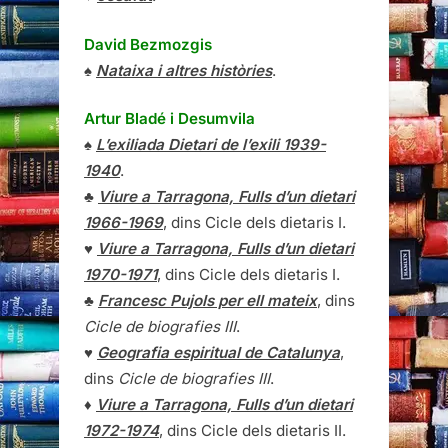
David Bezmozgis
♠
Nataixa i altres històries
.
Artur Bladé i Desumvila
♠
L’exiliada Dietari de l’exili 1939-
1940
.
♣
Viure a Tarragona, Fulls d’un dietari
1966-1969
, dins Cicle dels dietaris I.
♥
Viure a Tarragona, Fulls d’un dietari
1970-1971
, dins Cicle dels dietaris I.
♣
Francesc Pujols per ell mateix
, dins
Cicle de biografies III
.
♥
Geografia espiritual de Catalunya
,
dins
Cicle de biografies III
.
♦
Viure a Tarragona, Fulls d’un dietari
1972-1974
, dins Cicle dels dietaris II.