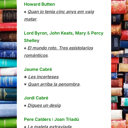
Howard Butten
♠
Quan jo tenia cinc anys em vaig
matar
.
Lord Byron, John Keats, Mary
&
Percy
Shelle
y
♠
El mundo roto. Tres epistolarios
románticos
.
Jaume Cabré
♣
Les incerteses
.
♥
Quan arriba la penombra
.
Jordi Cabré
♠
Digues un desig
.
Pere Calders
i
Joan Triadú
♠
La maleta extraviada
.