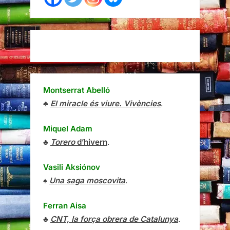
Montserrat Abelló
♣
El miracle és viure. Vivències
.
Miquel Adam
♣
Torero
d’hivern
.
Vasili Aksiónov
♠
Una saga moscovita
.
Ferran Aisa
♣
CNT, la força obrera de Catalunya
.