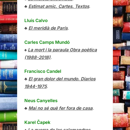
♣
Estimat amic. Cartes. Textos
.
Lluís Calvo
♣
El meridià de París
.
Carles Camps Mundó
♠
La mort i la paraula Obra poètica
(1988-2018)
.
Francisco Candel
♣
El gran dolor del mundo. Diarios
1944-1975
.
Neus Canyelles
♣
Mai no sé què fer fora de casa
.
Karel Čapek
♠
La guerra de les salamandres
.