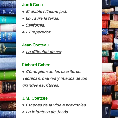
Jordi Coca
♣
El diable i l’home just
.
♥
En caure la tarda
.
♦
Califòrnia
.
♣
L’Emperador
.
Jean Cocteau
♣
La dificultat de ser
.
Richard Cohen
♣
Cómo piensan los escritores.
Técnicas, manías y miedos de los
grandes escritores
.
J.M. Coetzee
♥
Escenes de la vida a províncies
.
♣
La infantesa de Jesús
.