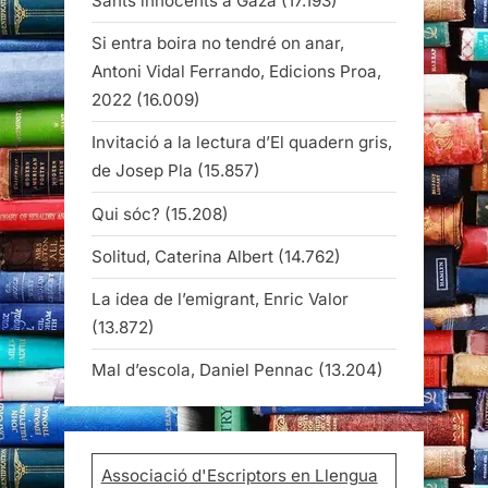
Sants innocents a Gaza
(17.193)
Si entra boira no tendré on anar,
Antoni Vidal Ferrando, Edicions Proa,
2022
(16.009)
Invitació a la lectura d’El quadern gris,
de Josep Pla
(15.857)
Qui sóc?
(15.208)
Solitud, Caterina Albert
(14.762)
La idea de l’emigrant, Enric Valor
(13.872)
Mal d’escola, Daniel Pennac
(13.204)
Associació d'Escriptors en Llengua