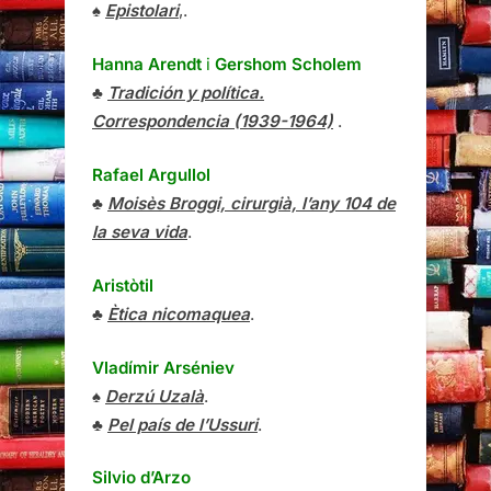
♠
Epistolari
,.
Hanna Arendt
i
Gershom Scholem
♣
Tradición y política.
Correspondencia (1939-1964)
.
Rafael Argullol
♣
Moisès Broggi, cirurgià, l’any 104 de
la seva vida
.
Aristòtil
♣
Ètica nicomaquea
.
Vladímir Arséniev
♠
Derzú Uzalà
.
♣
Pel país de l’Ussuri
.
Silvio d’Arzo