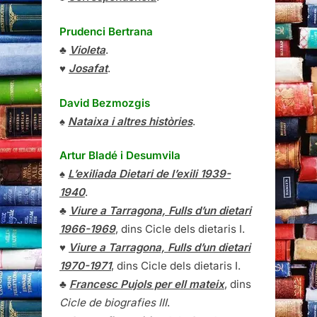
Prudenci Bertrana
♣
Violeta
.
♥
Josafat
.
David Bezmozgis
♠
Nataixa i altres històries
.
Artur Bladé i Desumvila
♠
L’exiliada Dietari de l’exili 1939-
1940
.
♣
Viure a Tarragona, Fulls d’un dietari
1966-1969
, dins Cicle dels dietaris I.
♥
Viure a Tarragona, Fulls d’un dietari
1970-1971
, dins Cicle dels dietaris I.
♣
Francesc Pujols per ell mateix
, dins
Cicle de biografies III
.