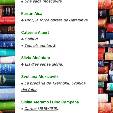
♠
Una saga moscovita
.
Ferran Aisa
♣
CNT, la força obrera de Catalunya
.
Caterina Albert
♣
Solitud
.
♠
Tots els contes 3
.
Sílvia Alcàntara
♣
Els dies sense glòria
.
Svetlana Aleksiévitx
♠
La pregària de Txernòbil. Crònica
del futur
.
Sibilla Aleramo
i
Dino Campana
♠
Cartes (1916-1918)
.