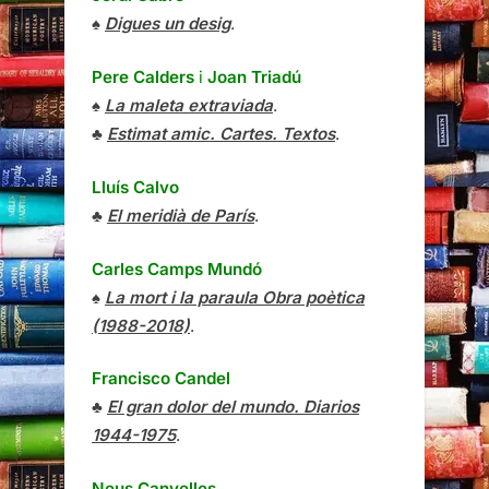
♠
Digues un desig
.
Pere Calders
i
Joan Triadú
♠
La maleta extraviada
.
♣
Estimat amic. Cartes. Textos
.
Lluís Calvo
♣
El meridià de París
.
Carles Camps Mundó
♠
La mort i la paraula Obra poètica
(1988-2018)
.
Francisco Candel
♣
El gran dolor del mundo. Diarios
1944-1975
.
Neus Canyelles