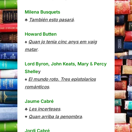
Milena Busquets
♣
También esto pasará
.
Howard Butten
♠
Quan jo tenia cinc anys em vaig
matar
.
Lord Byron, John Keats, Mary
&
Percy
Shelle
y
♠
El mundo roto. Tres epistolarios
románticos
.
Jaume Cabré
♣
Les incerteses
.
♥
Quan arriba la penombra
.
Jordi Cabré