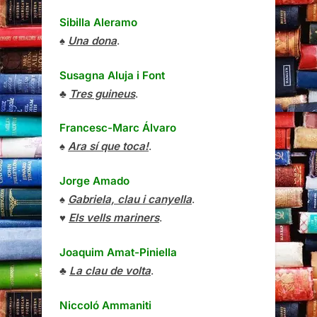
Sibilla Aleramo
♠
Una dona
.
Susagna Aluja i Font
♣
Tres guineus
.
Francesc-Marc Álvaro
♠
Ara sí que toca!
.
Jorge Amado
♠
Gabriela, clau i canyella
.
♥
Els vells mariners
.
Joaquim Amat-Piniella
♣
La clau de volta
.
Niccoló Ammaniti