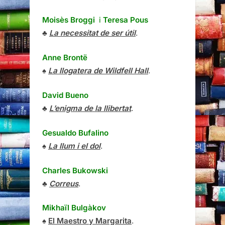
Moisès Broggi
i
Teresa Pous
♣
La necessitat de ser útil
.
Anne Brontë
♠
La llogatera de Wildfell Hall
.
David Bueno
♣
L’enigma de la llibertat
.
Gesualdo Bufalino
♠
La llum i el dol
.
Charles Bukowski
♣
Correus
.
Mikhaïl Bulgàkov
♠
El Maestro y Margarita
.