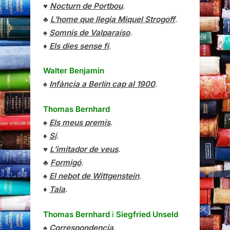
♥
Nocturn de Portbou
.
♣
L’home que llegia Miquel Strogoff
.
♠
Somnis de Valparaíso
.
♦
Els dies sense fi
.
Walter Benjamin
♠
Infància a Berlín cap al 1900
.
Thomas Bernhard
♠
Els meus premis
.
♦
Sí
.
♥
L’imitador de veus
.
♣
Formigó
.
♠
El nebot de Wittgenstein
.
♦
Tala
.
Thomas Bernhard
i
Siegfried Unseld
♠
Correspondencia
.