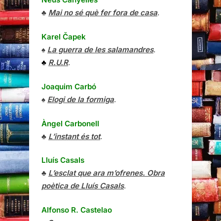
♣
Mai no sé què fer fora de casa
.
Karel Čapek
♠
La guerra de les salamandres
.
♣
R.U.R
.
Joaquim Carbó
♠
Elogi de la formiga
.
Àngel Carbonell
♣
L’instant és tot
.
Lluís Casals
♣
L’esclat que ara m’ofrenes. Obra
poètica de Lluís Casals
.
Alfonso R. Castelao