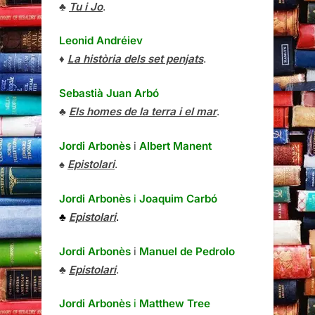
♣
Tu i Jo
.
Leonid Andréiev
♦
La història dels set penjats
.
Sebastià Juan Arbó
♣
Els homes de la terra i el mar
.
Jordi Arbonès
i
Albert Manent
♠
Epistolari
.
Jordi Arbonès
i
Joaquim Carbó
♣
Epistolari
.
Jordi Arbonès
i
Manuel de Pedrolo
♣
Epistolari
.
Jordi Arbonès
i
Matthew Tree