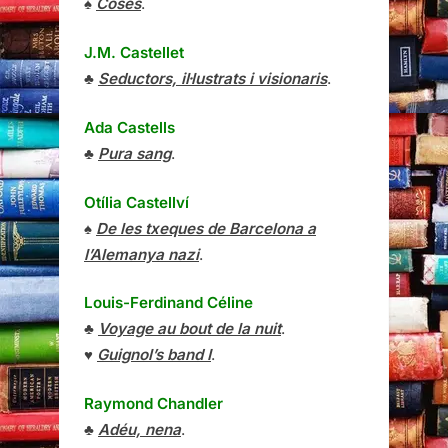
♠
Coses
.
J.M. Castellet
♣
Seductors, il·lustrats i visionaris
.
Ada Castells
♣
Pura sang
.
Otília Castellví
♠
De les txeques de Barcelona a
l’Alemanya nazi
.
Louis-Ferdinand Céline
♣
Voyage au bout de la nuit
.
♥
Guignol’s band I
.
Raymond Chandler
♣
Adéu, nena
.