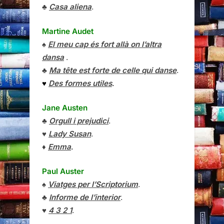
♣
Casa aliena
.
Martine Audet
♠
El meu cap és fort allà on l’altra
dansa
.
♣
Ma tête est forte de celle qui danse
.
♥
Des formes utiles
.
Jane Austen
♣
Orgull i prejudici
.
♥
Lady Susan
.
♦
Emma
.
Paul Auster
♠
Viatges per l’Scriptorium
.
♣
Informe de l’interior
.
♥
4 3 2 1
.