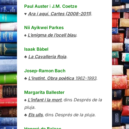
Paul Auster
i
J.M. Coetze
♥
Ara i aquí. Cartes (2008-2011)
.
Nii Ayikwei Parkes
♠
L’enigma de l’ocell blau
.
Isaak Bàbel
♣
La Cavalleria Roja
.
Josep-Ramon Bach
♣
L’instint. Obra poètica
1962-1993
.
Margarita Ballester
♠
L’infant i la mort
, dins
Després de la
pluja
.
♣
Els ulls
, dins
Després de la pluja
.
Honoré de Balzac