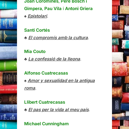
Joan Coromines
,
Pere Bosch i
Gimpera
,
Pau Vila
i
Antoni Griera
♠
Epistolari
.
Santi Cortés
♣
El compromís amb la cultura
.
Mia Couto
♣
La confessió de la lleona
.
Alfonso Cuatrecasas
♠
Amor y sexualidad en la antigua
roma
.
Llibert Cuatrecasas
♣
El pas per la vida al meu país
.
Michael Cunningham