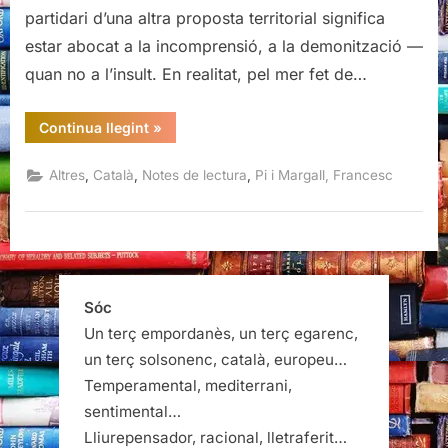
partidari d’una altra proposta territorial significa
estar abocat a la incomprensió, a la demonització —
quan no a l’insult. En realitat, pel mer fet de…
“La
Continua llegint
»
qüestió
de
Catalunya,
,
,
,
Altres
Català
Notes de lectura
Pi i Margall, Francesc
Francesc
Pi
i
Margall”
Sóc
Un terç empordanès, un terç egarenc,
un terç solsonenc, català, europeu…
Temperamental, mediterrani,
sentimental…
Lliurepensador, racional, lletraferit…