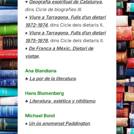
♥
Geografia espiritual de Catalunya
,
dins
Cicle de biografies III
.
♦
Viure a Tarragona, Fulls d’un dietari
1972-1974
, dins Cicle dels dietaris II.
♠
Viure a Tarragona, Fulls d’un dietari
1975-1976
, dins Cicle dels dietaris II.
♦
De França a Mèxic. Dietari de
viatge
.
Ana Blandiana
♣
La por de la literatura
.
Hans Blumenberg
♣
Literatura, estética y nihilismo
.
Michael Bond
♠
Un ós anomenat Paddington
.