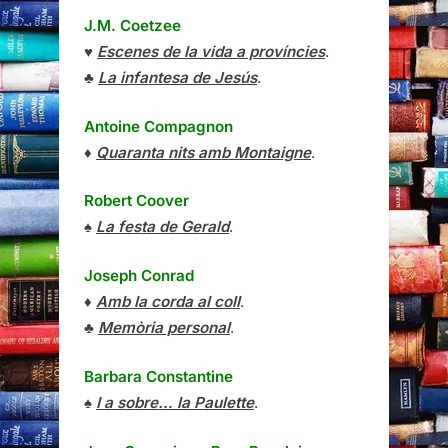
J.M. Coetzee
♥
Escenes de la vida a províncies
.
♣
La infantesa de Jesús
.
Antoine Compagnon
♦
Quaranta nits amb Montaigne
.
Robert Coover
♠
La festa de Gerald
.
Joseph Conrad
♦
Amb la corda al coll
.
♣
Memòria personal
.
Barbara Constantine
♠
I a sobre… la Paulette
.