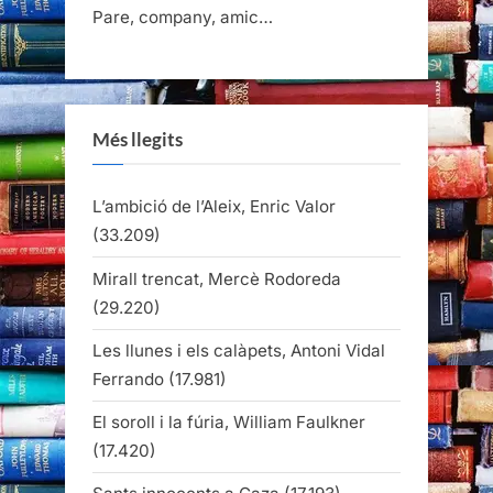
Pare, company, amic…
Més llegits
L’ambició de l’Aleix, Enric Valor
(33.209)
Mirall trencat, Mercè Rodoreda
(29.220)
Les llunes i els calàpets, Antoni Vidal
Ferrando
(17.981)
El soroll i la fúria, William Faulkner
(17.420)