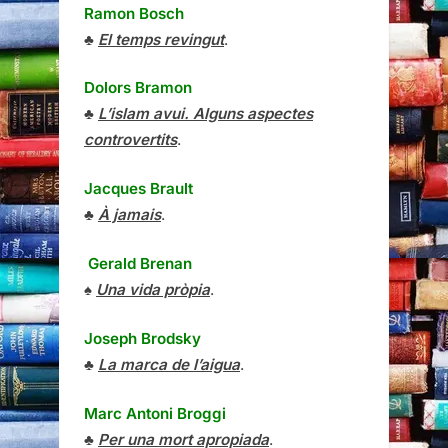
Ramon Bosch
♣
El temps revingut
.
Dolors Bramon
♣
L’islam avui. Alguns aspectes
controvertits
.
Jacques Brault
♣
À jamais
.
Gerald Brenan
♠
Una vida pròpia
.
Joseph Brodsky
♣
La marca de l’aigua
.
Marc Antoni Broggi
♣
Per una mort apropiada
.