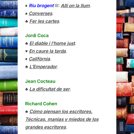
♦
Riu brogent
III:
Allí on la llum
.
♠
Converses
.
♣
Fer les cartes
.
Jordi Coca
♣
El diable i l’home just
.
♥
En caure la tarda
.
♦
Califòrnia
.
♣
L’Emperador
.
Jean Cocteau
♣
La dificultat de ser
.
Richard Cohen
♣
Cómo piensan los escritores.
Técnicas, manías y miedos de los
grandes escritores
.