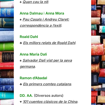
♠
Quan cau la nit
.
Anna Dalmau
i
Anna Mora
♠
Pau Casals i Andreu Claret:
correspondència a l’exili
.
Roald Dahl
♣
Els millors relats de Roald Dahl
.
Anna Maria Dalí
♠
Salvador Dalí vist per la seva
germana
.
Ramon d’Abadal
♣
Els primers comtes catalans
.
DD. AA.
(Diversos autors)
♥
101 cuentos clásicos de la China
.