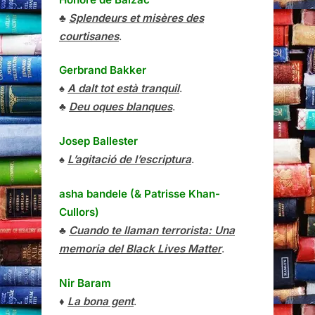
♣
Splendeurs et misères des
courtisanes
.
Gerbrand Bakker
♠
A dalt tot està tranquil
.
♣
Deu oques blanques
.
Josep Ballester
♠
L’agitació de l’escriptura
.
asha bandele (& Patrisse Khan-
Cullors)
♣
Cuando te llaman terrorista: Una
memoria del Black Lives Matter
.
Nir Baram
♦
La bona gent
.