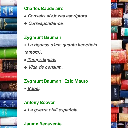
Charles Baudelaire
♠
Consells als joves escriptors
.
♣
Correspondance
.
Zygmunt Bauman
♦
La riquesa d’uns quants beneficia
tothom?
.
♠
Temps líquids
.
♣
Vida de consum
.
Zygmunt Bauman
i
Ezio Mauro
♠
Babel
.
Antony Beevor
♠
La guerra civil española
.
Jaume Benavente