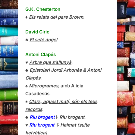
G.K. Chesterton
♦
Els relats del pare Brown
.
David Cirici
♣
El setè àngel
.
Antoni Clapés
♥
Arbre que s’allunyà
.
♣
Epistolari Jordi Arbonès & Antoni
Clapés
.
♠
Microgrames
, amb
Alícia
Casadesús
.
♠
Clars, aquest matí, són els teus
records
.
♣
Riu brogent
I:
Riu brogent
.
♥
Riu brogent
II:
Heimat (suite
helvètica)
.