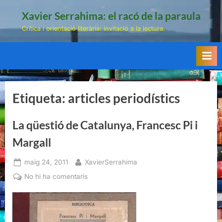
Skip
Xavier Serrahima: el racó de la paraula
to
Crítica i orientació literària: invitació a la lectura.
content
Etiqueta:
articles periodístics
La qüestió de Catalunya, Francesc Pi i
Margall
Posted
By
maig 24, 2011
XavierSerrahima
on
a
No hi ha comentaris
La
qüestió
de
Catalunya,