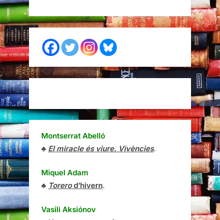
Montserrat Abelló
♣
El miracle és viure. Vivències
.
Miquel Adam
♣
Torero
d’hivern
.
Vasili Aksiónov