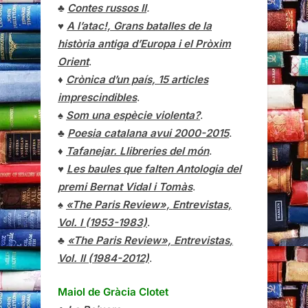
♣
Contes russos II
.
♥
A l’atac!, Grans batalles de la
història antiga d’Europa i el Pròxim
Orient
.
♦
Crònica d’un país, 15 articles
imprescindibles
.
♠
Som una espècie violenta?
.
♣
Poesia catalana avui 2000-2015
.
♦
Tafanejar. Llibreries del món
.
♥
Les baules que falten Antologia del
premi Bernat Vidal i Tomàs
.
♠
«The Paris Review», Entrevistas,
Vol. I (1953-1983)
.
♣
«The Paris Review»,
Entrevistas
,
Vol. II (1984-2012)
.
Maiol de Gràcia Clotet