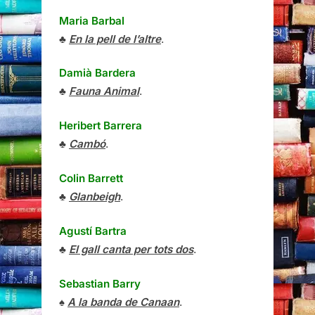
Maria Barbal
♣
En la pell de l’altre
.
Damià Bardera
♣
Fauna Animal
.
Heribert Barrera
♣
Cambó
.
Colin Barrett
♣
Glanbeigh
.
Agustí Bartra
♣
El gall canta per tots dos
.
Sebastian Barry
♠
A la banda de Canaan
.