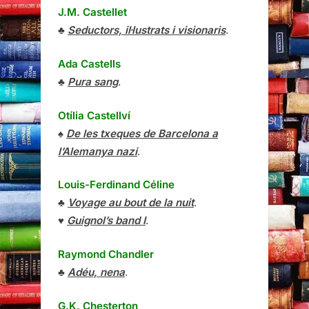
J.M. Castellet
♣
Seductors, il·lustrats i visionaris
.
Ada Castells
♣
Pura sang
.
Otília Castellví
♠
De les txeques de Barcelona a
l’Alemanya nazi
.
Louis-Ferdinand Céline
♣
Voyage au bout de la nuit
.
♥
Guignol’s band I
.
Raymond Chandler
♣
Adéu, nena
.
G.K. Chesterton