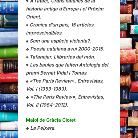
♥
A l’atac!, Grans batalles de la
història antiga d’Europa i el Pròxim
Orient
.
♦
Crònica d’un país, 15 articles
imprescindibles
.
♠
Som una espècie violenta?
.
♣
Poesia catalana avui 2000-2015
.
♦
Tafanejar. Llibreries del món
.
♥
Les baules que falten Antologia del
premi Bernat Vidal i Tomàs
.
♠
«The Paris Review», Entrevistas,
Vol. I (1953-1983)
.
♣
«The Paris Review»,
Entrevistas
,
Vol. II (1984-2012)
.
Maiol de Gràcia Clotet
♣
La Peixera
.