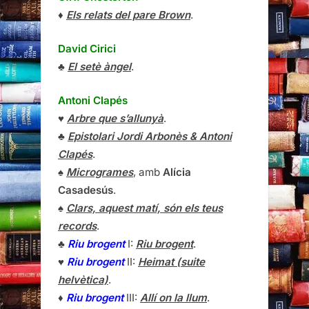
♦
Els relats del pare Brown
.
David Cirici
♣
El setè àngel
.
Antoni Clapés
♥
Arbre que s’allunyà
.
♣
Epistolari Jordi Arbonès & Antoni
Clapés
.
♠
Microgrames
, amb
Alícia
Casadesús
.
♠
Clars, aquest matí, són els teus
records
.
♣
Riu brogent
I:
Riu brogent
.
♥
Riu brogent
II:
Heimat (suite
helvètica)
.
♦
Riu brogent
III:
Allí on la llum
.