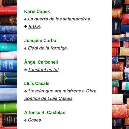
Karel Čapek
♠
La guerra de les salamandres
.
♣
R.U.R
.
Joaquim Carbó
♠
Elogi de la formiga
.
Àngel Carbonell
♣
L’instant és tot
.
Lluís Casals
♣
L’esclat que ara m’ofrenes. Obra
poètica de Lluís Casals
.
Alfonso R. Castelao
♠
Coses
.