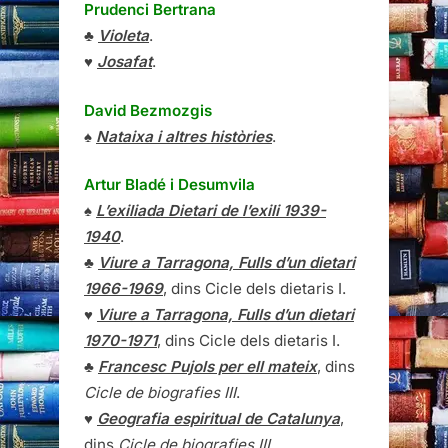
Prudenci Bertrana
♣
Violeta
.
♥
Josafat
.
David Bezmozgis
♠
Nataixa i altres històries
.
Artur Bladé i Desumvila
♠
L’exiliada Dietari de l’exili 1939-
1940
.
♣
Viure a Tarragona, Fulls d’un dietari
1966-1969
, dins Cicle dels dietaris I.
♥
Viure a Tarragona, Fulls d’un dietari
1970-1971
, dins Cicle dels dietaris I.
♣
Francesc Pujols per ell mateix
, dins
Cicle de biografies III
.
♥
Geografia espiritual de Catalunya
,
dins
Cicle de biografies III
.