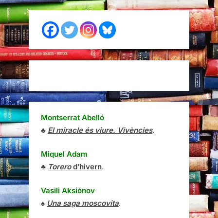
Montserrat Abelló
♣
El miracle és viure. Vivències
.
Miquel Adam
♣
Torero
d’hivern
.
Vasili Aksiónov
♠
Una saga moscovita
.