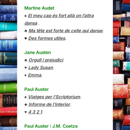
Martine Audet
♠
El meu cap és fort allà on l’altra
dansa
.
♣
Ma tête est forte de celle qui danse
.
♥
Des formes utiles
.
Jane Austen
♣
Orgull i prejudici
.
♥
Lady Susan
.
♦
Emma
.
Paul Auster
♠
Viatges per l’Scriptorium
.
♣
Informe de l’interior
.
♥
4 3 2 1
.
Paul Auster
i
J.M. Coetze