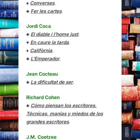
♠
Converses
.
♣
Fer les cartes
.
Jordi Coca
♣
El diable i l’home just
.
♥
En caure la tarda
.
♦
Califòrnia
.
♣
L’Emperador
.
Jean Cocteau
♣
La dificultat de ser
.
Richard Cohen
♣
Cómo piensan los escritores.
Técnicas, manías y miedos de los
grandes escritores
.
J.M. Coetzee