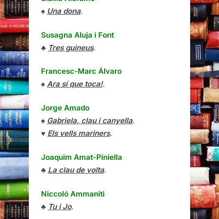
♠
Una dona
.
Susagna Aluja i Font
♣
Tres guineus
.
Francesc-Marc Álvaro
♠
Ara sí que toca!
.
Jorge Amado
♠
Gabriela, clau i canyella
.
♥
Els vells mariners
.
Joaquim Amat-Piniella
♣
La clau de volta
.
Niccoló Ammaniti
♣
Tu i Jo
.