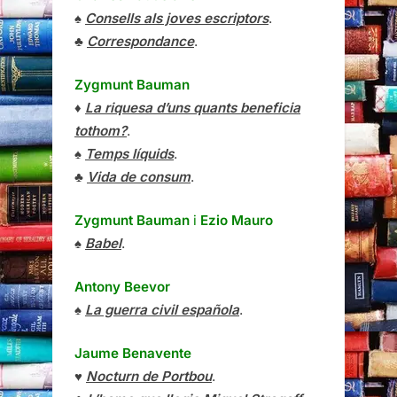
♠
Consells als joves escriptors
.
♣
Correspondance
.
Zygmunt Bauman
♦
La riquesa d’uns quants beneficia
tothom?
.
♠
Temps líquids
.
♣
Vida de consum
.
Zygmunt Bauman
i
Ezio Mauro
♠
Babel
.
Antony Beevor
♠
La guerra civil española
.
Jaume Benavente
♥
Nocturn de Portbou
.