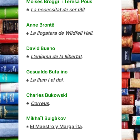
Moisès Broggi
i
Teresa Pous
♣
La necessitat de ser útil
.
Anne Brontë
♠
La llogatera de Wildfell Hall
.
David Bueno
♣
L’enigma de la llibertat
.
Gesualdo Bufalino
♠
La llum i el dol
.
Charles Bukowski
♣
Correus
.
Mikhaïl Bulgàkov
♠
El Maestro y Margarita
.