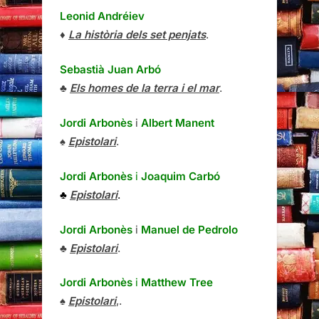
Leonid Andréiev
♦
La història dels set penjats
.
Sebastià Juan Arbó
♣
Els homes de la terra i el mar
.
Jordi Arbonès
i
Albert Manent
♠
Epistolari
.
Jordi Arbonès
i
Joaquim Carbó
♣
Epistolari
.
Jordi Arbonès
i
Manuel de Pedrolo
♣
Epistolari
.
Jordi Arbonès
i
Matthew Tree
♠
Epistolari
,.