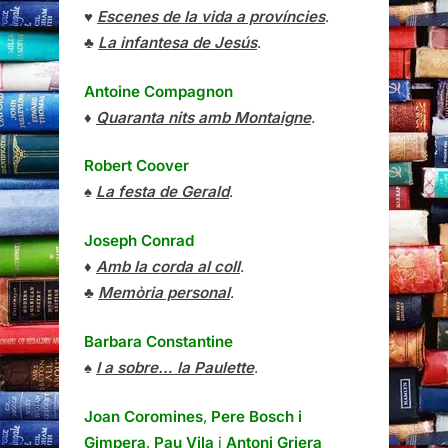
♥
Escenes de la vida a províncies
.
♣
La infantesa de Jesús
.
Antoine Compagnon
♦
Quaranta nits amb Montaigne
.
Robert Coover
♠
La festa de Gerald
.
Joseph Conrad
♦
Amb la corda al coll
.
♣
Memòria personal
.
Barbara Constantine
♠
I a sobre… la Paulette
.
Joan Coromines
,
Pere Bosch i
Gimpera
,
Pau Vila
i
Antoni Griera