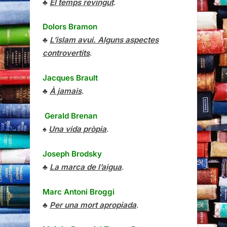
♣
El temps revingut
.
Dolors Bramon
♣
L’islam avui. Alguns aspectes
controvertits
.
Jacques Brault
♣
À jamais
.
Gerald Brenan
♠
Una vida pròpia
.
Joseph Brodsky
♣
La marca de l’aigua
.
Marc Antoni Broggi
♣
Per una mort apropiada
.