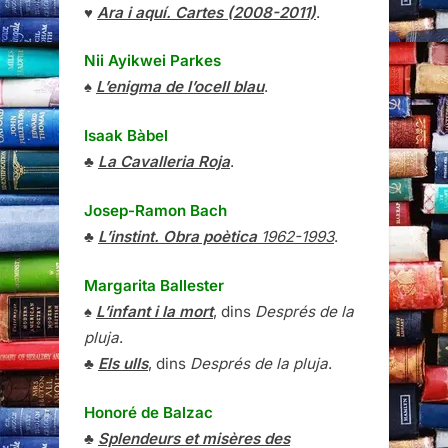
♥
Ara i aquí. Cartes (2008-2011)
.
Nii Ayikwei Parkes
♠
L’enigma de l’ocell blau
.
Isaak Bàbel
♣
La Cavalleria Roja
.
Josep-Ramon Bach
♣
L’instint. Obra poètica
1962-1993
.
Margarita Ballester
♠
L’infant i la mort
, dins
Després de la
pluja
.
♣
Els ulls
, dins
Després de la pluja
.
Honoré de Balzac
♣
Splendeurs et misères des