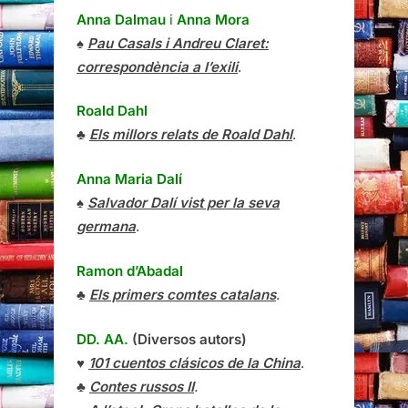
Anna Dalmau
i
Anna Mora
♠
Pau Casals i Andreu Claret:
correspondència a l’exili
.
Roald Dahl
♣
Els millors relats de Roald Dahl
.
Anna Maria Dalí
♠
Salvador Dalí vist per la seva
germana
.
Ramon d’Abadal
♣
Els primers comtes catalans
.
DD. AA.
(Diversos autors)
♥
101 cuentos clásicos de la China
.
♣
Contes russos II
.