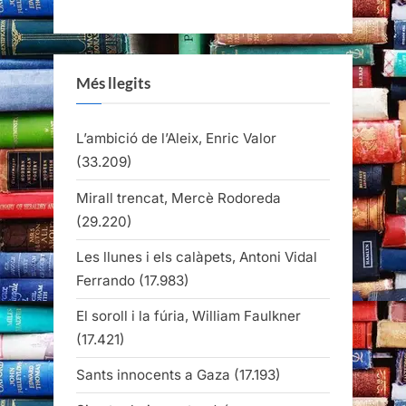
Més llegits
L’ambició de l’Aleix, Enric Valor
(33.209)
Mirall trencat, Mercè Rodoreda
(29.220)
Les llunes i els calàpets, Antoni Vidal
Ferrando
(17.983)
El soroll i la fúria, William Faulkner
(17.421)
Sants innocents a Gaza
(17.193)