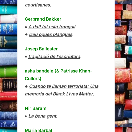
courtisanes
.
Gerbrand Bakker
♠
A dalt tot està tranquil
.
♣
Deu oques blanques
.
Josep Ballester
♠
L’agitació de l’escriptura
.
asha bandele (& Patrisse Khan-
Cullors)
♣
Cuando te llaman terrorista: Una
memoria del Black Lives Matter
.
Nir Baram
♦
La bona gent
.
Maria Barbal