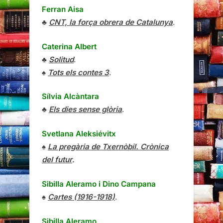
Ferran Aisa
♣
CNT, la força obrera de Catalunya
.
Caterina Albert
♣
Solitud
.
♠
Tots els contes 3
.
Sílvia Alcàntara
♣
Els dies sense glòria
.
Svetlana Aleksiévitx
♠
La pregària de Txernòbil. Crònica
del futur
.
Sibilla Aleramo
i
Dino Campana
♠
Cartes (1916-1918)
.
Sibilla Aleramo