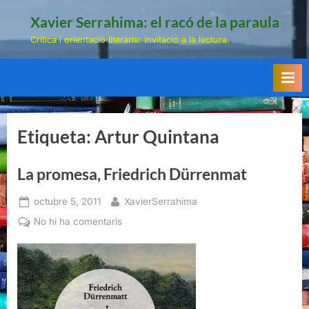
Skip
Xavier Serrahima: el racó de la paraula
to
Crítica i orientació literària: invitació a la lectura.
content
Etiqueta:
Artur Quintana
La promesa, Friedrich Dürrenmat
Posted
By
octubre 5, 2011
XavierSerrahima
on
a
No hi ha comentaris
La
promesa,
Friedrich
Dürrenmat