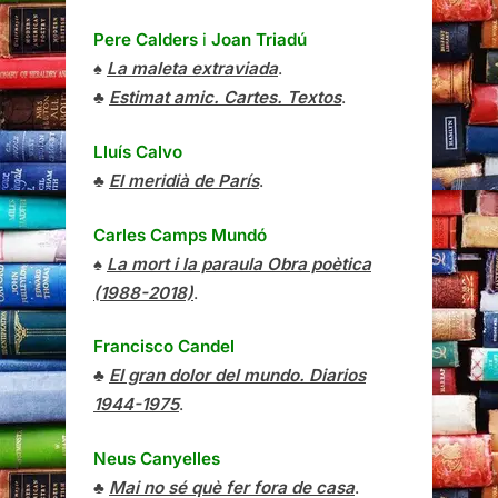
Pere Calders
i
Joan Triadú
♠
La maleta extraviada
.
♣
Estimat amic. Cartes. Textos
.
Lluís Calvo
♣
El meridià de París
.
Carles Camps Mundó
♠
La mort i la paraula Obra poètica
(1988-2018)
.
Francisco Candel
♣
El gran dolor del mundo. Diarios
1944-1975
.
Neus Canyelles
♣
Mai no sé què fer fora de casa
.