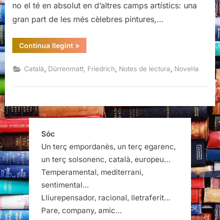
no el té en absolut en d’altres camps artístics: una
gran part de les més cèlebres pintures,…
“La
Continua llegint
»
promesa,
Friedrich
Dürrenmat”
,
,
,
Català
Dürrenmatt, Friedrich
Notes de lectura
Novel·la
Sóc
Un terç empordanès, un terç egarenc,
un terç solsonenc, català, europeu…
Temperamental, mediterrani,
sentimental…
Lliurepensador, racional, lletraferit…
Pare, company, amic…