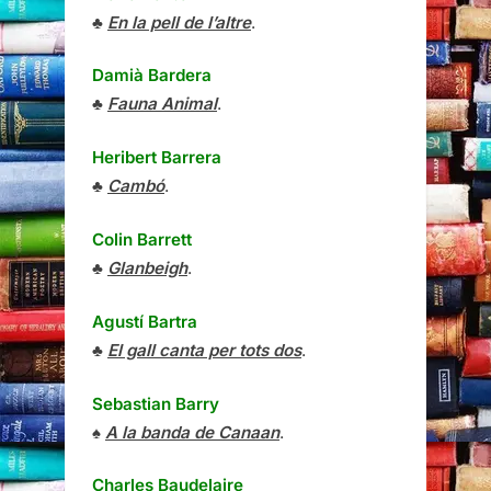
♣
En la pell de l’altre
.
Damià Bardera
♣
Fauna Animal
.
Heribert Barrera
♣
Cambó
.
Colin Barrett
♣
Glanbeigh
.
Agustí Bartra
♣
El gall canta per tots dos
.
Sebastian Barry
♠
A la banda de Canaan
.
Charles Baudelaire