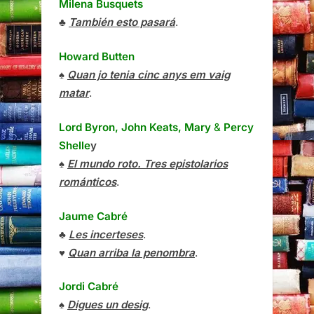
Milena Busquets
♣
También esto pasará
.
Howard Butten
♠
Quan jo tenia cinc anys em vaig
matar
.
Lord Byron, John Keats, Mary
&
Percy
Shelle
y
♠
El mundo roto. Tres epistolarios
románticos
.
Jaume Cabré
♣
Les incerteses
.
♥
Quan arriba la penombra
.
Jordi Cabré
♠
Digues un desig
.