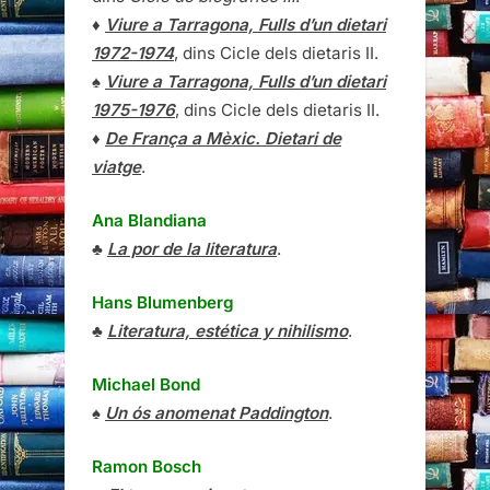
♦
Viure a Tarragona, Fulls d’un dietari
1972-1974
, dins Cicle dels dietaris II.
♠
Viure a Tarragona, Fulls d’un dietari
1975-1976
, dins Cicle dels dietaris II.
♦
De França a Mèxic. Dietari de
viatge
.
Ana Blandiana
♣
La por de la literatura
.
Hans Blumenberg
♣
Literatura, estética y nihilismo
.
Michael Bond
♠
Un ós anomenat Paddington
.
Ramon Bosch