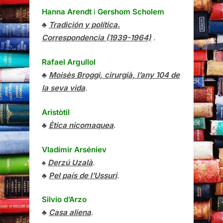
Hanna Arendt
i
Gershom Scholem
♣
Tradición y política.
Correspondencia (1939-1964)
.
Rafael Argullol
♣
Moisès Broggi, cirurgià, l’any 104 de
la seva vida
.
Aristòtil
♣
Ètica nicomaquea
.
Vladímir Arséniev
♠
Derzú Uzalà
.
♣
Pel país de l’Ussuri
.
Silvio d’Arzo
♣
Casa aliena
.