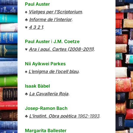
Paul Auster
♠
Viatges per l’Scriptorium
.
♣
Informe de l’interior
.
♥
4 3 2 1
.
Paul Auster
i
J.M. Coetze
♥
Ara i aquí. Cartes (2008-2011)
.
Nii Ayikwei Parkes
♠
L’enigma de l’ocell blau
.
Isaak Bàbel
♣
La Cavalleria Roja
.
Josep-Ramon Bach
♣
L’instint. Obra poètica
1962-1993
.
Margarita Ballester