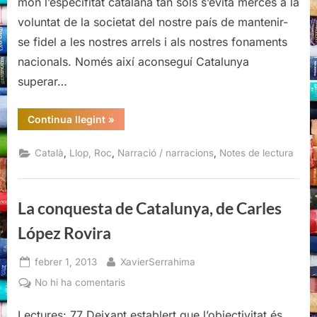
món l’especifitat catalana tan sols s’evità mercès a la
Roc
voluntat de la societat del nostre país de mantenir-
Llop
se fidel a les nostres arrels i als nostres fonaments
nacionals. Només així aconseguí Catalunya
superar…
“Contes
Continua llegint
»
negres
vora
el
,
,
,
Català
Llop, Roc
Narració / narracions
Notes de lectura
Danubi,
Roc
Llop”
La conquesta de Catalunya, de Carles
López Rovira
Posted
By
febrer 1, 2013
XavierSerrahima
on
a
No hi ha comentaris
La
Lectures: 77 Deixant establert que l’objectivitat és
conquesta