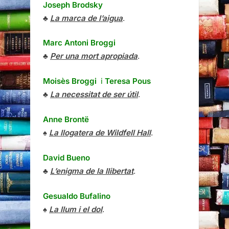
Joseph Brodsky
♣
La marca de l’aigua
.
Marc Antoni Broggi
♣
Per una mort apropiada
.
Moisès Broggi
i
Teresa Pous
♣
La necessitat de ser útil
.
Anne Brontë
♠
La llogatera de Wildfell Hall
.
David Bueno
♣
L’enigma de la llibertat
.
Gesualdo Bufalino
♠
La llum i el dol
.