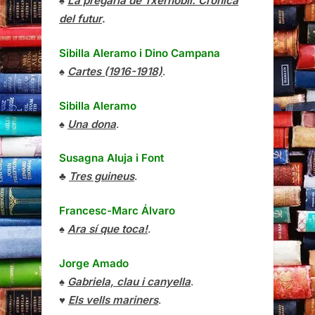
♠
La pregària de Txernòbil. Crònica
del futur
.
Sibilla Aleramo
i
Dino Campana
♠
Cartes (1916-1918)
.
Sibilla Aleramo
♠
Una dona
.
Susagna Aluja i Font
♣
Tres guineus
.
Francesc-Marc Álvaro
♠
Ara sí que toca!
.
Jorge Amado
♠
Gabriela, clau i canyella
.
♥
Els vells mariners
.