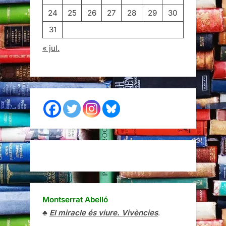
24
25
26
27
28
29
30
31
« jul.
Montserrat Abelló
♣
El miracle és viure. Vivències
.