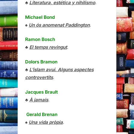
♣
Literatura, estética y nihilismo
.
Michael Bond
♠
Un ós anomenat Paddington
.
Ramon Bosch
♣
El temps revingut
.
Dolors Bramon
♣
L’islam avui. Alguns aspectes
controvertits
.
Jacques Brault
♣
À jamais
.
Gerald Brenan
♠
Una vida pròpia
.