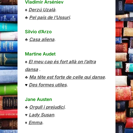
Vladímir Arséniev
♠
Derzú Uzalà
.
♣
Pel país de l’Ussuri
.
Silvio d’Arzo
♣
Casa aliena
.
Martine Audet
♠
El meu cap és fort allà on l’altra
dansa
.
♣
Ma tête est forte de celle qui danse
.
♥
Des formes utiles
.
Jane Austen
♣
Orgull i prejudici
.
♥
Lady Susan
.
♦
Emma
.