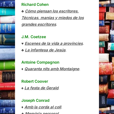
Richard Cohen
♣
Cómo piensan los escritores.
Técnicas, manías y miedos de los
grandes escritores
.
J.M. Coetzee
♥
Escenes de la vida a províncies
.
♣
La infantesa de Jesús
.
Antoine Compagnon
♦
Quaranta nits amb Montaigne
.
Robert Coover
♠
La festa de Gerald
.
Joseph Conrad
♦
Amb la corda al coll
.
♣
Memòria personal
.