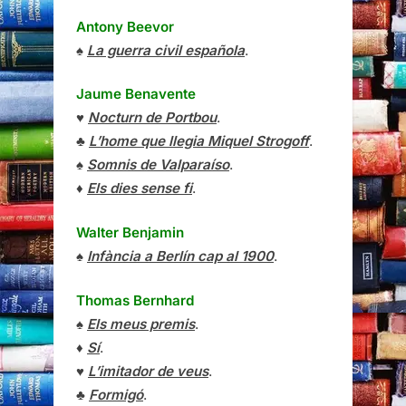
Antony Beevor
♠
La guerra civil española
.
Jaume Benavente
♥
Nocturn de Portbou
.
♣
L’home que llegia Miquel Strogoff
.
♠
Somnis de Valparaíso
.
♦
Els dies sense fi
.
Walter Benjamin
♠
Infància a Berlín cap al 1900
.
Thomas Bernhard
♠
Els meus premis
.
♦
Sí
.
♥
L’imitador de veus
.
♣
Formigó
.