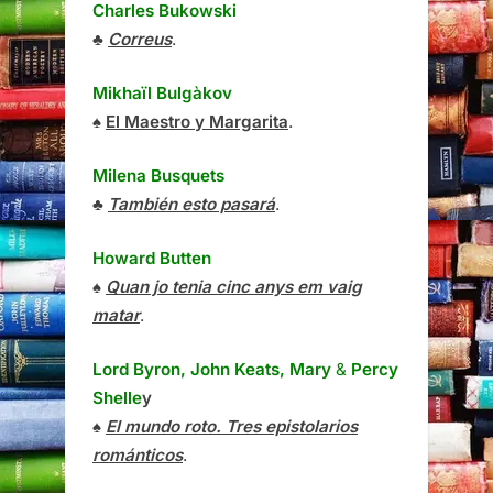
Charles Bukowski
♣
Correus
.
Mikhaïl Bulgàkov
♠
El Maestro y Margarita
.
Milena Busquets
♣
También esto pasará
.
Howard Butten
♠
Quan jo tenia cinc anys em vaig
matar
.
Lord Byron, John Keats, Mary
&
Percy
Shelle
y
♠
El mundo roto. Tres epistolarios
románticos
.