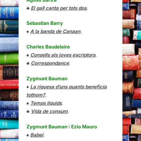
♣
El gall canta per tots dos
.
Sebastian Barry
♠
A la banda de Canaan
.
Charles Baudelaire
♠
Consells als joves escriptors
.
♣
Correspondance
.
Zygmunt Bauman
♦
La riquesa d’uns quants beneficia
tothom?
.
♠
Temps líquids
.
♣
Vida de consum
.
Zygmunt Bauman
i
Ezio Mauro
♠
Babel
.