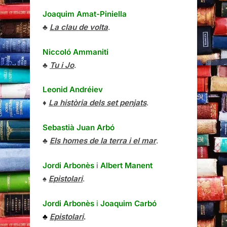
Joaquim Amat-Piniella
♣
La clau de volta
.
Niccoló Ammaniti
♣
Tu i Jo
.
Leonid Andréiev
♦
La història dels set penjats
.
Sebastià Juan Arbó
♣
Els homes de la terra i el mar
.
Jordi Arbonès
i
Albert Manent
♠
Epistolari
.
Jordi Arbonès
i
Joaquim Carbó
♣
Epistolari
.