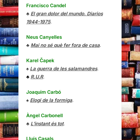
Francisco Candel
♣
El gran dolor del mundo. Diarios
1944-1975
.
Neus Canyelles
♣
Mai no sé què fer fora de casa
.
Karel Čapek
♠
La guerra de les salamandres
.
♣
R.U.R
.
Joaquim Carbó
♠
Elogi de la formiga
.
Àngel Carbonell
♣
L’instant és tot
.
Lluís Casals