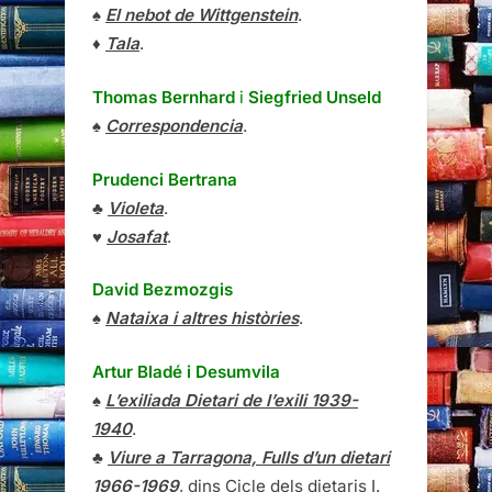
♠
El nebot de Wittgenstein
.
♦
Tala
.
Thomas Bernhard
i
Siegfried Unseld
♠
Correspondencia
.
Prudenci Bertrana
♣
Violeta
.
♥
Josafat
.
David Bezmozgis
♠
Nataixa i altres històries
.
Artur Bladé i Desumvila
♠
L’exiliada Dietari de l’exili 1939-
1940
.
♣
Viure a Tarragona, Fulls d’un dietari
1966-1969
, dins Cicle dels dietaris I.