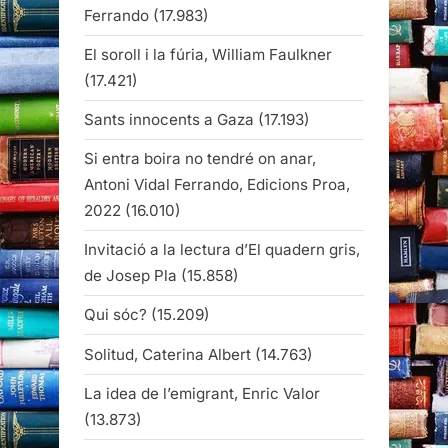
Ferrando
(17.983)
El soroll i la fúria, William Faulkner
(17.421)
Sants innocents a Gaza
(17.193)
Si entra boira no tendré on anar,
Antoni Vidal Ferrando, Edicions Proa,
2022
(16.010)
Invitació a la lectura d’El quadern gris,
de Josep Pla
(15.858)
Qui sóc?
(15.209)
Solitud, Caterina Albert
(14.763)
La idea de l’emigrant, Enric Valor
(13.873)