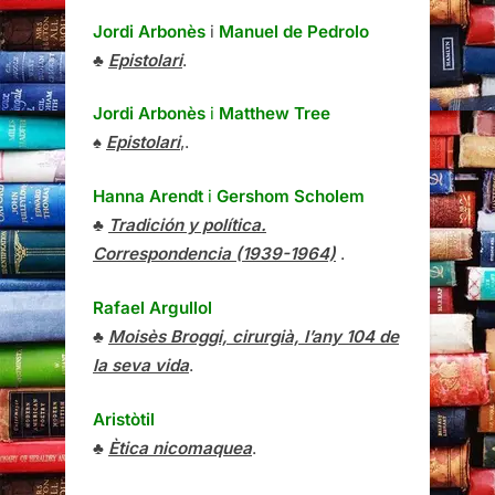
Jordi Arbonès
i
Manuel de Pedrolo
♣
Epistolari
.
Jordi Arbonès
i
Matthew Tree
♠
Epistolari
,.
Hanna Arendt
i
Gershom Scholem
♣
Tradición y política.
Correspondencia (1939-1964)
.
Rafael Argullol
♣
Moisès Broggi, cirurgià, l’any 104 de
la seva vida
.
Aristòtil
♣
Ètica nicomaquea
.