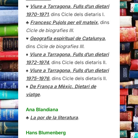
♥
Viure a Tarragona, Fulls d’un dietari
1970-1971
, dins Cicle dels dietaris I.
♣
Francesc Pujols per ell mateix
, dins
Cicle de biografies III
.
♥
Geografia espiritual de Catalunya
,
dins
Cicle de biografies III
.
♦
Viure a Tarragona, Fulls d’un dietari
1972-1974
, dins Cicle dels dietaris II.
♠
Viure a Tarragona, Fulls d’un dietari
1975-1976
, dins Cicle dels dietaris II.
♦
De França a Mèxic. Dietari de
viatge
.
Ana Blandiana
♣
La por de la literatura
.
Hans Blumenberg