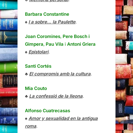
Barbara Constantine
♠
I a sobre… la Paulette
.
Joan Coromines
,
Pere Bosch i
Gimpera
,
Pau Vila
i
Antoni Griera
♠
Epistolari
.
Santi Cortés
♣
El compromís amb la cultura
.
Mia Couto
♣
La confessió de la lleona
.
Alfonso Cuatrecasas
♠
Amor y sexualidad en la antigua
roma
.