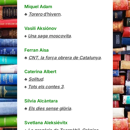
Miquel Adam
♣
Torero
d’hivern
.
Vasili Aksiónov
♠
Una saga moscovita
.
Ferran Aisa
♣
CNT, la força obrera de Catalunya
.
Caterina Albert
♣
Solitud
.
♠
Tots els contes 3
.
Sílvia Alcàntara
♣
Els dies sense glòria
.
Svetlana Aleksiévitx