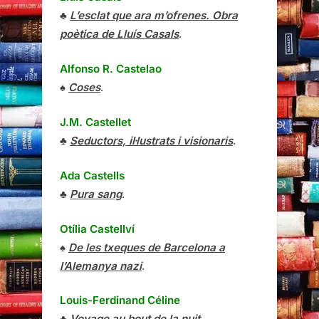
♣
L’esclat que ara m’ofrenes. Obra
poètica de Lluís Casals
.
Alfonso R. Castelao
♠
Coses
.
J.M. Castellet
♣
Seductors, il·lustrats i visionaris
.
Ada Castells
♣
Pura sang
.
Otília Castellví
♠
De les txeques de Barcelona a
l’Alemanya nazi
.
Louis-Ferdinand Céline
♣
Voyage au bout de la nuit
.