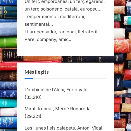
Un terç empordanès, un terç egarenc,
un terç solsonenc, català, europeu…
Temperamental, mediterrani,
sentimental…
Lliurepensador, racional, lletraferit…
Pare, company, amic…
Més llegits
L’ambició de l’Aleix, Enric Valor
(33.210)
Mirall trencat, Mercè Rodoreda
(29.221)
Les llunes i els calàpets, Antoni Vidal