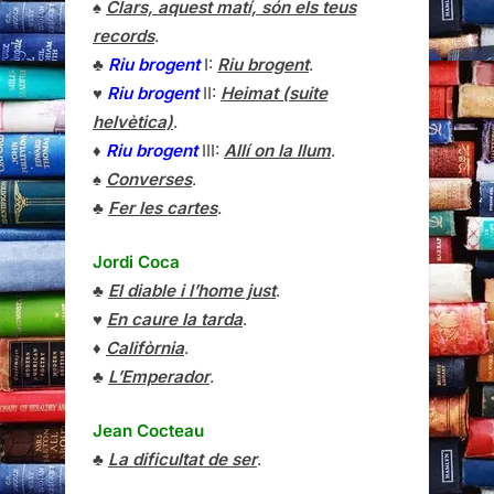
♠
Clars, aquest matí, són els teus
records
.
♣
Riu brogent
I:
Riu brogent
.
♥
Riu brogent
II:
Heimat (suite
helvètica)
.
♦
Riu brogent
III:
Allí on la llum
.
♠
Converses
.
♣
Fer les cartes
.
Jordi Coca
♣
El diable i l’home just
.
♥
En caure la tarda
.
♦
Califòrnia
.
♣
L’Emperador
.
Jean Cocteau
♣
La dificultat de ser
.