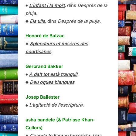
♠
L’infant i la mort
, dins
Després de la
pluja
.
♣
Els ulls
, dins
Després de la pluja
.
Honoré de Balzac
♣
Splendeurs et misères des
courtisanes
.
Gerbrand Bakker
♠
A dalt tot està tranquil
.
♣
Deu oques blanques
.
Josep Ballester
♠
L’agitació de l’escriptura
.
asha bandele (& Patrisse Khan-
Cullors)
♣
Cuando te llaman terrorista: Una