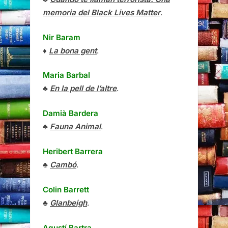
memoria del Black Lives Matter
.
Nir Baram
♦
La bona gent
.
Maria Barbal
♣
En la pell de l’altre
.
Damià Bardera
♣
Fauna Animal
.
Heribert Barrera
♣
Cambó
.
Colin Barrett
♣
Glanbeigh
.
Agustí Bartra