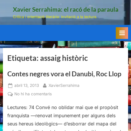
Skip
Xavier Serrahima: el racó de la paraula
to
Crítica i orientació literària: invitació a la lectura.
content
Etiqueta:
assaig històric
Contes negres vora el Danubi, Roc Llop
Posted
By
abril 13, 2013
XavierSerrahima
on
a
No hi ha comentaris
Contes
Lectures: 74 Convé no oblidar mai que el propòsit
negres
vora
franquista —renovat impunement per alguns dels
el
seus hereus ideològics— d’esborrar del mapa del
Danubi,