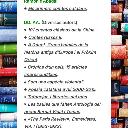
Ramon d’Abadal
♣
Els primers comtes catalans
.
DD. AA.
(Diversos autors)
♥
101 cuentos clásicos de la China
.
♣
Contes russos II
.
♥
A l’atac!, Grans batalles de la
història antiga d’Europa i el Pròxim
Orient
.
♦
Crònica d’un país, 15 articles
imprescindibles
.
♠
Som una espècie violenta?
.
♣
Poesia catalana avui 2000-2015
.
♦
Tafanejar. Llibreries del món
.
♥
Les baules que falten Antologia del
premi Bernat Vidal i Tomàs
.
♠
«The Paris Review», Entrevistas,
Vol. I (1953-1983)
.