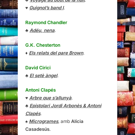
♥
Guignol’s band I
.
Raymond Chandler
♣
Adéu, nena
.
G.K. Chesterton
♦
Els relats del pare Brown
.
David Cirici
♣
El setè àngel
.
Antoni Clapés
♥
Arbre que s’allunyà
.
♣
Epistolari Jordi Arbonès & Antoni
Clapés
.
♠
Microgrames
, amb
Alícia
Casadesús
.