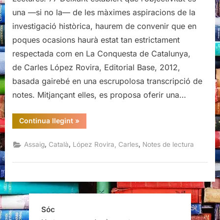
de
una —si no la— de les màximes aspiracions de la
Catalunya,
investigació històrica, haurem de convenir que en
de
poques ocasions haurà estat tan estrictament
Carles
respectada com en La Conquesta de Catalunya,
López
Rovira
de Carles López Rovira, Editorial Base, 2012,
basada gairebé en una escrupolosa transcripció de
notes. Mitjançant elles, es proposa oferir una…
“La
Continua llegint
»
conquesta
de
Catalunya,
,
,
,
Assaig
Català
López Rovira, Carles
Notes de lectura
de
Carles
López
Rovira”
Sóc