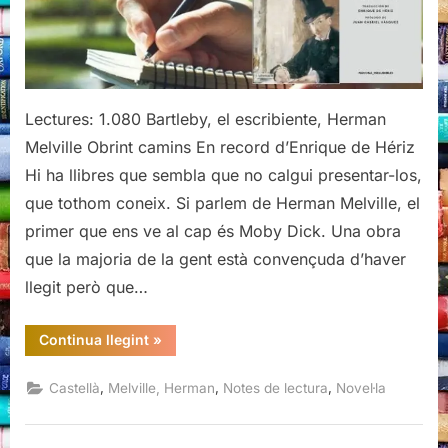
Melville
Lectures: 1.080 Bartleby, el escribiente, Herman
Melville Obrint camins En record d’Enrique de Hériz
Hi ha llibres que sembla que no calgui presentar-los,
que tothom coneix. Si parlem de Herman Melville, el
primer que ens ve al cap és Moby Dick. Una obra
que la majoria de la gent està convençuda d’haver
llegit però que…
“Bartleby,
Continua llegint
»
el
escribiente,
Herman
,
,
,
Castellà
Melville, Herman
Notes de lectura
Novel·la
Melville”