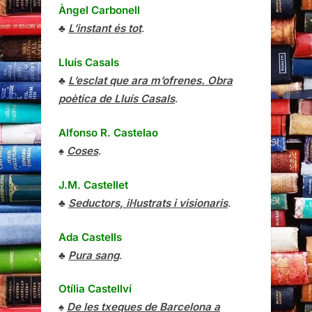
Àngel Carbonell
♣
L’instant és tot
.
Lluís Casals
♣
L’esclat que ara m’ofrenes. Obra
poètica de Lluís Casals
.
Alfonso R. Castelao
♠
Coses
.
J.M. Castellet
♣
Seductors, il·lustrats i visionaris
.
Ada Castells
♣
Pura sang
.
Otília Castellví
♠
De les txeques de Barcelona a