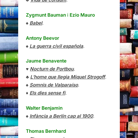
Zygmunt Bauman
i
Ezio Mauro
♠
Babel
.
Antony Beevor
♠
La guerra civil española
.
Jaume Benavente
♥
Nocturn de Portbou
.
♣
L’home que llegia Miquel Strogoff
.
♠
Somnis de Valparaíso
.
♦
Els dies sense fi
.
Walter Benjamin
♠
Infància a Berlín cap al 1900
.
Thomas Bernhard