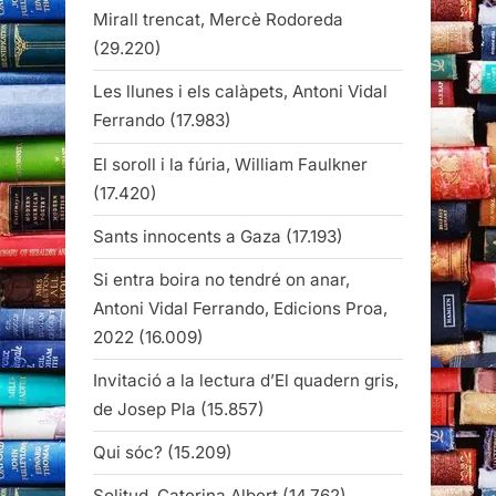
Mirall trencat, Mercè Rodoreda
(29.220)
Les llunes i els calàpets, Antoni Vidal
Ferrando
(17.983)
El soroll i la fúria, William Faulkner
(17.420)
Sants innocents a Gaza
(17.193)
Si entra boira no tendré on anar,
Antoni Vidal Ferrando, Edicions Proa,
2022
(16.009)
Invitació a la lectura d’El quadern gris,
de Josep Pla
(15.857)
Qui sóc?
(15.209)
Solitud, Caterina Albert
(14.762)