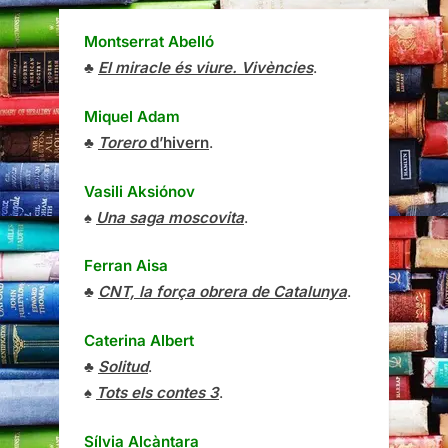
Montserrat Abelló
♣
El miracle és viure. Vivències
.
Miquel Adam
♣
Torero
d’hivern
.
Vasili Aksiónov
♠
Una saga moscovita
.
Ferran Aisa
♣
CNT, la força obrera de Catalunya
.
Caterina Albert
♣
Solitud
.
♠
Tots els contes 3
.
Sílvia Alcàntara