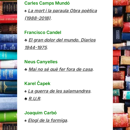
Carles Camps Mundó
♠
La mort i la paraula Obra poètica
(1988-2018)
.
Francisco Candel
♣
El gran dolor del mundo. Diarios
1944-1975
.
Neus Canyelles
♣
Mai no sé què fer fora de casa
.
Karel Čapek
♠
La guerra de les salamandres
.
♣
R.U.R
.
Joaquim Carbó
♠
Elogi de la formiga
.