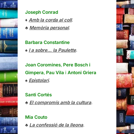
Joseph Conrad
♦
Amb la corda al coll
.
♣
Memòria personal
.
Barbara Constantine
♠
I a sobre… la Paulette
.
Joan Coromines
,
Pere Bosch i
Gimpera
,
Pau Vila
i
Antoni Griera
♠
Epistolari
.
Santi Cortés
♣
El compromís amb la cultura
.
Mia Couto
♣
La confessió de la lleona
.