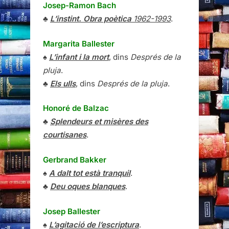
Josep-Ramon Bach
♣
L’instint. Obra poètica
1962-1993
.
Margarita Ballester
♠
L’infant i la mort
, dins
Després de la
pluja
.
♣
Els ulls
, dins
Després de la pluja
.
Honoré de Balzac
♣
Splendeurs et misères des
courtisanes
.
Gerbrand Bakker
♠
A dalt tot està tranquil
.
♣
Deu oques blanques
.
Josep Ballester
♠
L’agitació de l’escriptura
.