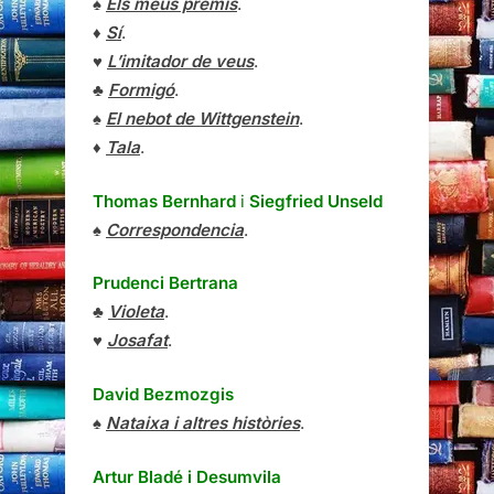
♠
Els meus premis
.
♦
Sí
.
♥
L’imitador de veus
.
♣
Formigó
.
♠
El nebot de Wittgenstein
.
♦
Tala
.
Thomas Bernhard
i
Siegfried Unseld
♠
Correspondencia
.
Prudenci Bertrana
♣
Violeta
.
♥
Josafat
.
David Bezmozgis
♠
Nataixa i altres històries
.
Artur Bladé i Desumvila