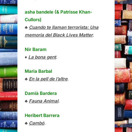
asha bandele (& Patrisse Khan-
Cullors)
♣
Cuando te llaman terrorista: Una
memoria del Black Lives Matter
.
Nir Baram
♦
La bona gent
.
Maria Barbal
♣
En la pell de l’altre
.
Damià Bardera
♣
Fauna Animal
.
Heribert Barrera
♣
Cambó
.