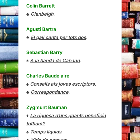
Colin Barrett
♣
Glanbeigh
.
Agustí Bartra
♣
El gall canta per tots dos
.
Sebastian Barry
♠
A la banda de Canaan
.
Charles Baudelaire
♠
Consells als joves escriptors
.
♣
Correspondance
.
Zygmunt Bauman
♦
La riquesa d’uns quants beneficia
tothom?
.
♠
Temps líquids
.
♣
Vida de consum
.