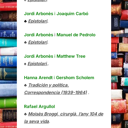
Jordi Arbonès
i
Joaquim Carbó
♣
Epistolari
.
Jordi Arbonès
i
Manuel de Pedrolo
♣
Epistolari
.
Jordi Arbonès
i
Matthew Tree
♠
Epistolari
,.
Hanna Arendt
i
Gershom Scholem
♣
Tradición y política.
Correspondencia (1939-1964)
.
Rafael Argullol
♣
Moisès Broggi, cirurgià, l’any 104 de
la seva vida
.