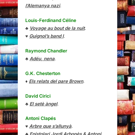
l’Alemanya nazi
.
Louis-Ferdinand Céline
♣
Voyage au bout de la nuit
.
♥
Guignol’s band I
.
Raymond Chandler
♣
Adéu, nena
.
G.K. Chesterton
♦
Els relats del pare Brown
.
David Cirici
♣
El setè àngel
.
Antoni Clapés
♥
Arbre que s’allunyà
.
♣
Epistolari Jordi Arbonès & Antoni