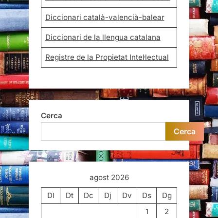
Diccionari català-valencià-balear
Diccionari de la llengua catalana
Registre de la Propietat Intel·lectual
Cerca
Cerca
agost 2026
Dl
Dt
Dc
Dj
Dv
Ds
Dg
1
2