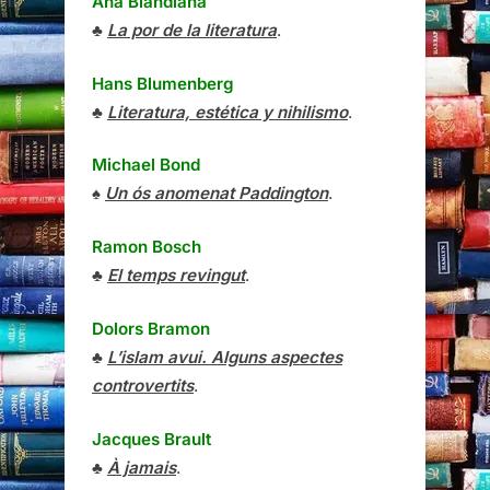
Ana Blandiana
♣
La por de la literatura
.
Hans Blumenberg
♣
Literatura, estética y nihilismo
.
Michael Bond
♠
Un ós anomenat Paddington
.
Ramon Bosch
♣
El temps revingut
.
Dolors Bramon
♣
L’islam avui. Alguns aspectes
controvertits
.
Jacques Brault
♣
À jamais
.