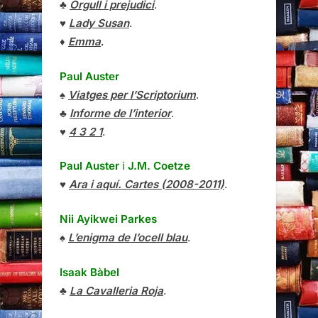
♣
Orgull i prejudici
.
♥
Lady Susan
.
♦
Emma
.
Paul Auster
♠
Viatges per l’Scriptorium
.
♣
Informe de l’interior
.
♥
4 3 2 1
.
Paul Auster
i
J.M. Coetze
♥
Ara i aquí. Cartes (2008-2011)
.
Nii Ayikwei Parkes
♠
L’enigma de l’ocell blau
.
Isaak Bàbel
♣
La Cavalleria Roja
.