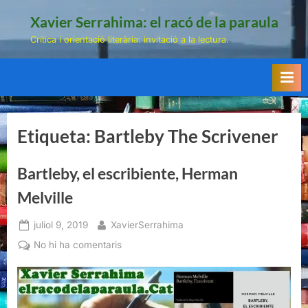
Skip
Xavier Serrahima: el racó de la paraula
to
Crítica i orientació literària: invitació a la lectura.
content
Etiqueta:
Bartleby The Scrivener
Bartleby, el escribiente, Herman
Melville
Posted
By
juliol 9, 2019
XavierSerrahima
on
a
No hi ha comentaris
Bartleby,
el
escribiente,
Herman