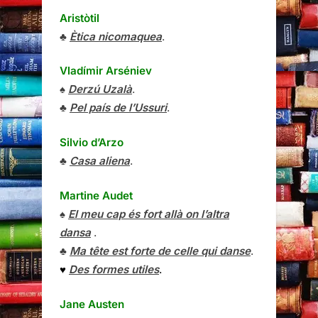
Aristòtil
♣
Ètica nicomaquea
.
Vladímir Arséniev
♠
Derzú Uzalà
.
♣
Pel país de l’Ussuri
.
Silvio d’Arzo
♣
Casa aliena
.
Martine Audet
♠
El meu cap és fort allà on l’altra
dansa
.
♣
Ma tête est forte de celle qui danse
.
♥
Des formes utiles
.
Jane Austen