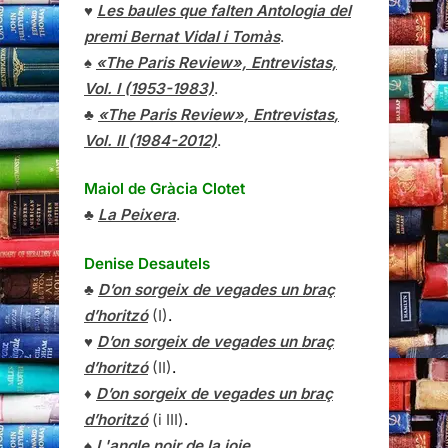
♥
Les baules que falten Antologia del
premi Bernat Vidal i Tomàs
.
♠
«The Paris Review», Entrevistas,
Vol. I (1953-1983)
.
♣
«The Paris Review»,
Entrevistas
,
Vol. II (1984-2012)
.
Maiol de Gràcia Clotet
♣
La Peixera
.
Denise Desautels
♣
D’on sorgeix de vegades un braç
d’horitzó
(I)
.
♥
D’on sorgeix de vegades un braç
d’horitzó
(II)
.
♦
D’on sorgeix de vegades un braç
d’horitzó
(i III)
.
♠
L'angle noir de la joie
.