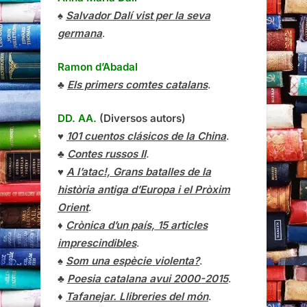
♠
Salvador Dalí vist per la seva
germana
.
Ramon d’Abadal
♣
Els primers comtes catalans
.
DD. AA.
(Diversos autors)
♥
101 cuentos clásicos de la China
.
♣
Contes russos II
.
♥
A l’atac!, Grans batalles de la
història antiga d’Europa i el Pròxim
Orient
.
♦
Crònica d’un país, 15 articles
imprescindibles
.
♠
Som una espècie violenta?
.
♣
Poesia catalana avui 2000-2015
.
♦
Tafanejar. Llibreries del món
.