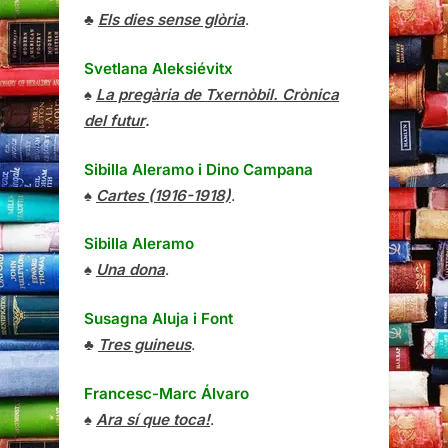
♣
Els dies sense glòria
.
Svetlana Aleksiévitx
♠
La pregària de Txernòbil. Crònica
del futur
.
Sibilla Aleramo
i
Dino Campana
♠
Cartes (1916-1918)
.
Sibilla Aleramo
♠
Una dona
.
Susagna Aluja i Font
♣
Tres guineus
.
Francesc-Marc Álvaro
♠
Ara sí que toca!
.