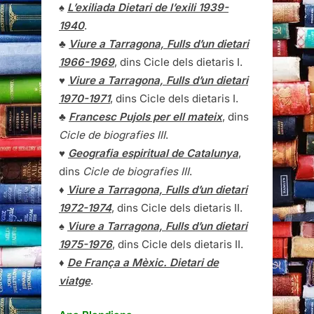
♠
L’exiliada Dietari de l’exili 1939-
1940
.
♣
Viure a Tarragona, Fulls d’un dietari
1966-1969
, dins Cicle dels dietaris I.
♥
Viure a Tarragona, Fulls d’un dietari
1970-1971
, dins Cicle dels dietaris I.
♣
Francesc Pujols per ell mateix
, dins
Cicle de biografies III
.
♥
Geografia espiritual de Catalunya
,
dins
Cicle de biografies III
.
♦
Viure a Tarragona, Fulls d’un dietari
1972-1974
, dins Cicle dels dietaris II.
♠
Viure a Tarragona, Fulls d’un dietari
1975-1976
, dins Cicle dels dietaris II.
♦
De França a Mèxic. Dietari de
viatge
.