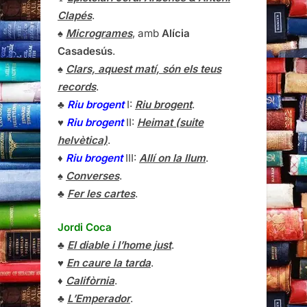
Clapés
.
♠
Microgrames
, amb
Alícia
Casadesús
.
♠
Clars, aquest matí, són els teus
records
.
♣
Riu brogent
I:
Riu brogent
.
♥
Riu brogent
II:
Heimat (suite
helvètica)
.
♦
Riu brogent
III:
Allí on la llum
.
♠
Converses
.
♣
Fer les cartes
.
Jordi Coca
♣
El diable i l’home just
.
♥
En caure la tarda
.
♦
Califòrnia
.
♣
L’Emperador
.