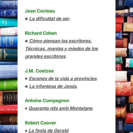
Jean Cocteau
♣
La dificultat de ser
.
Richard Cohen
♣
Cómo piensan los escritores.
Técnicas, manías y miedos de los
grandes escritores
.
J.M. Coetzee
♥
Escenes de la vida a províncies
.
♣
La infantesa de Jesús
.
Antoine Compagnon
♦
Quaranta nits amb Montaigne
.
Robert Coover
♠
La festa de Gerald
.