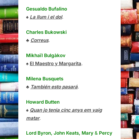
Gesualdo Bufalino
♠
La llum i el dol
.
Charles Bukowski
♣
Correus
.
Mikhaïl Bulgàkov
♠
El Maestro y Margarita
.
Milena Busquets
♣
También esto pasará
.
Howard Butten
♠
Quan jo tenia cinc anys em vaig
matar
.
Lord Byron, John Keats, Mary
&
Percy