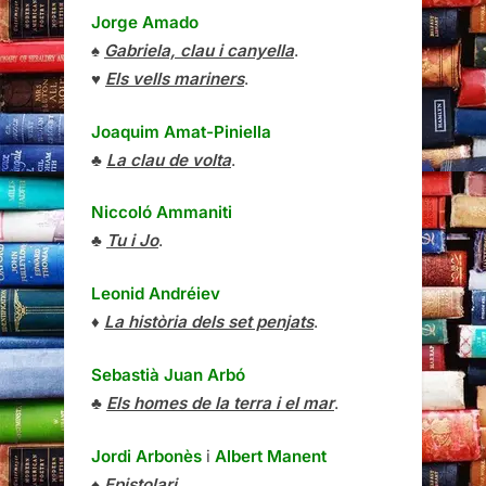
Jorge Amado
♠
Gabriela, clau i canyella
.
♥
Els vells mariners
.
Joaquim Amat-Piniella
♣
La clau de volta
.
Niccoló Ammaniti
♣
Tu i Jo
.
Leonid Andréiev
♦
La història dels set penjats
.
Sebastià Juan Arbó
♣
Els homes de la terra i el mar
.
Jordi Arbonès
i
Albert Manent
♠
Epistolari
.