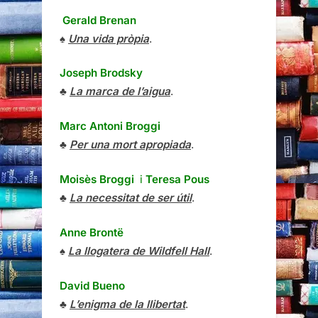
Gerald Brenan
♠
Una vida pròpia
.
Joseph Brodsky
♣
La marca de l’aigua
.
Marc Antoni Broggi
♣
Per una mort apropiada
.
Moisès Broggi
i
Teresa Pous
♣
La necessitat de ser útil
.
Anne Brontë
♠
La llogatera de Wildfell Hall
.
David Bueno
♣
L’enigma de la llibertat
.