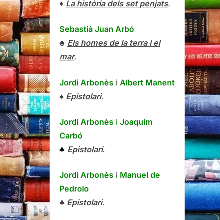
♦
La història dels set penjats
.
Sebastià Juan Arbó
♣
Els homes de la terra i el
mar
.
Jordi Arbonès
i
Albert Manent
♠
Epistolari
.
Jordi Arbonès
i
Joaquim
Carbó
♣
Epistolari
.
Jordi Arbonès
i
Manuel de
Pedrolo
♣
Epistolari
.