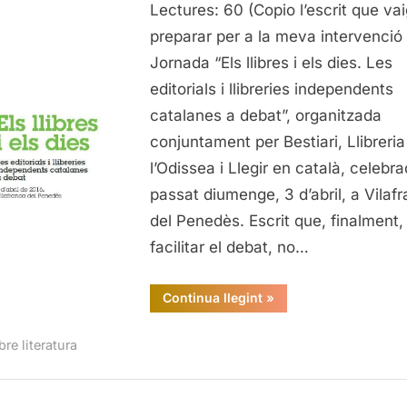
Lectures: 60 (Copio l’escrit que vai
llibreria
com
preparar per a la meva intervenció 
espai
Jornada “Els llibres i els dies. Les
cultural
editorials i llibreries independents
i
catalanes a debat”, organitzada
social
conjuntament per Bestiari, Llibreria
l’Odissea i Llegir en català, celebra
passat diumenge, 3 d’abril, a Vilaf
del Penedès. Escrit que, finalment,
facilitar el debat, no…
“La
Continua llegint
»
llibreria
com
espai
re literatura
cultural
i
social”