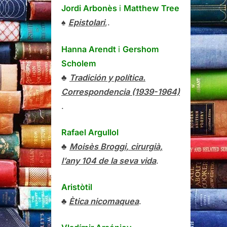
Jordi Arbonès
i
Matthew Tree
♠
Epistolari
,.
Hanna Arendt
i
Gershom
Scholem
♣
Tradición y política.
Correspondencia (1939-1964)
.
Rafael Argullol
♣
Moisès Broggi, cirurgià,
l’any 104 de la seva vida
.
Aristòtil
♣
Ètica nicomaquea
.