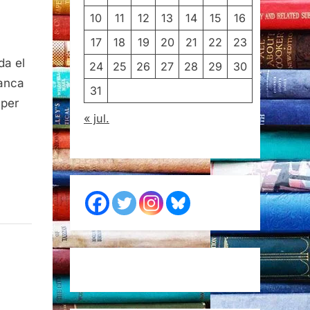
10
11
12
13
14
15
16
17
18
19
20
21
22
23
da el
24
25
26
27
28
29
30
ranca
31
 per
« jul.