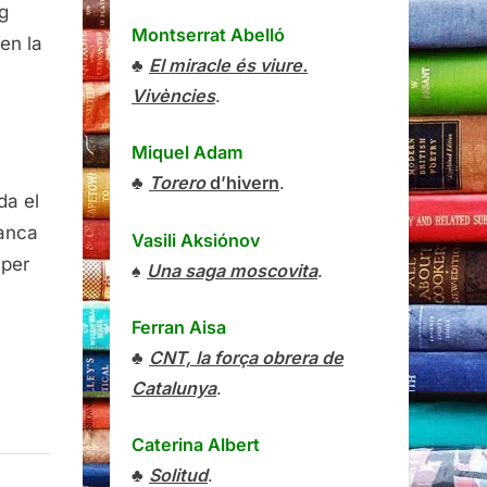
g
Montserrat Abelló
en la
♣
El miracle és viure.
Vivències
.
Miquel Adam
♣
Torero
d’hivern
.
da el
ranca
Vasili Aksiónov
 per
♠
Una saga moscovita
.
Ferran Aisa
♣
CNT, la força obrera de
Catalunya
.
Caterina Albert
♣
Solitud
.