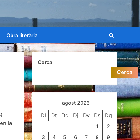
Obra literària
Toggle
search
form
Cerca
Cerca
agost 2026
g
Dl
Dt
Dc
Dj
Dv
Ds
Dg
en la
1
2
3
4
5
6
7
8
9