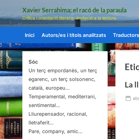
Skip
Xavier Serrahima: el racó de la paraula
to
Crítica i orientació literària: invitació a la lectura.
content
Inici
Autors/es i títols analitzats
Traductors/
Sóc
Eti
Un terç empordanès, un terç
egarenc, un terç solsonenc,
La l
català, europeu…
Temperamental, mediterrani,
Po
abr
sentimental…
on
Lliurepensador, racional,
lletraferit…
Pare, company, amic…