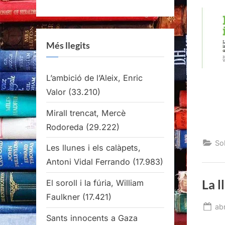
Més llegits
L’ambició de l’Aleix, Enric
Valor
(33.210)
Mirall trencat, Mercè
Rodoreda
(29.222)
Sob
Les llunes i els calàpets,
Antoni Vidal Ferrando
(17.983)
La l
El soroll i la fúria, William
Faulkner
(17.421)
Po
abr
Sants innocents a Gaza
on