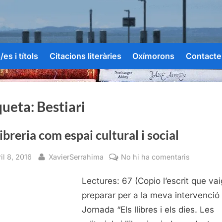
es i títols
Citacions literàries
Oxímorons
Contacte
queta:
Bestiari
libreria com espai cultural i social
sted
By
a
il 8, 2016
XavierSerrahima
No hi ha comentaris
La
Lectures: 67 (Copio l’escrit que vai
llibreria
com
preparar per a la meva intervenció 
espai
Jornada “Els llibres i els dies. Les
cultural