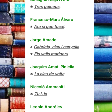
♣
Tres guineus
.
Francesc-Marc Álvaro
♠
Ara sí que toca!
.
Jorge Amado
♠
Gabriela, clau i canyella
.
♥
Els vells mariners
.
Joaquim Amat-Piniella
♣
La clau de volta
.
Niccoló Ammaniti
♣
Tu i Jo
.
Leonid Andréiev