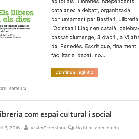
editorials i llibreries independents
i
catalanes a debat”, organitzada
social
conjuntament per Bestiari, Llibreria
l’Odissea i Llegir en català, celebra
passat diumenge, 3 d’abril, a Vilaf
del Penedès. Escrit que, finalment,
facilitar el debat, no…
“La
Continua llegint
»
llibreria
com
espai
re literatura
cultural
i
social”
libreria com espai cultural i social
sted
By
a
il 8, 2016
XavierSerrahima
No hi ha comentaris
La