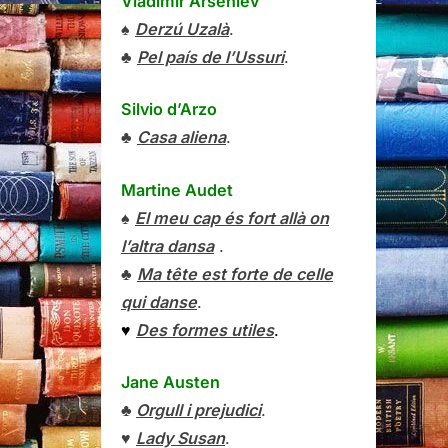
Vladímir Arséniev
♠
Derzú Uzalà
.
♣
Pel país de l’Ussuri
.
Silvio d’Arzo
♣
Casa aliena
.
Martine Audet
♠
El meu cap és fort allà on
l’altra dansa
.
♣
Ma tête est forte de celle
qui danse
.
♥
Des formes utiles
.
Jane Austen
♣
Orgull i prejudici
.
♥
Lady Susan
.