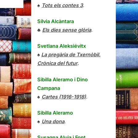
♠
Tots els contes 3
.
Sílvia Alcàntara
♣
Els dies sense glòria
.
Svetlana Aleksiévitx
♠
La pregària de Txernòbil.
Crònica del futur
.
Sibilla Aleramo
i
Dino
Campana
♠
Cartes (1916-1918)
.
Sibilla Aleramo
♠
Una dona
.
Susagna Aluja i Font