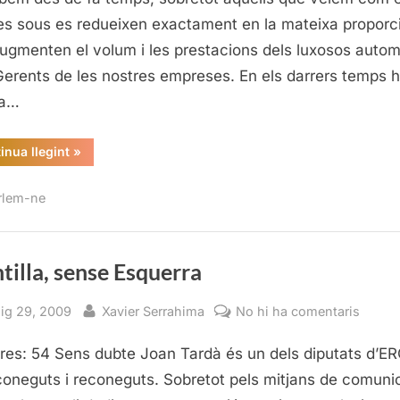
del
es sous es redueixen exactament en la mateixa proporc
10
ugmenten el volum i les prestacions dels luxosos autom
de
Gerents de les nostres empreses. En els darrers temps 
juliol,
sa…
n’érem
50.000
“A
inua llegint
»
la
manifestació
del
rlem-ne
10
de
juliol,
n’érem
50.000?”
illa, sense Esquerra
sted
By
a
ig 29, 2009
Xavier Serrahima
No hi ha comentaris
Montil
res: 54 Sens dubte Joan Tardà és un dels diputats d’E
sense
Esque
oneguts i reconeguts. Sobretot pels mitjans de comuni