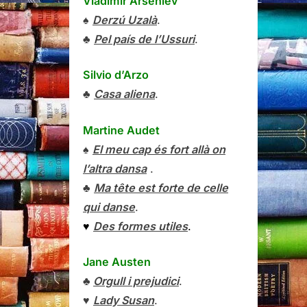
Vladímir Arséniev
♠
Derzú Uzalà
.
♣
Pel país de l’Ussuri
.
Silvio d’Arzo
♣
Casa aliena
.
Martine Audet
♠
El meu cap és fort allà on
l’altra dansa
.
♣
Ma tête est forte de celle
qui danse
.
♥
Des formes utiles
.
Jane Austen
♣
Orgull i prejudici
.
♥
Lady Susan
.