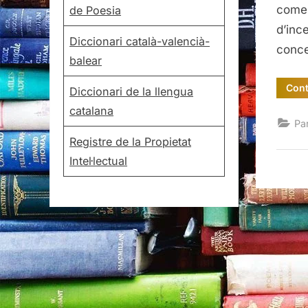
comen
de Poesia
d’inc
Diccionari català-valencià-
conce
balear
Cont
Diccionari de la llengua
catalana
Pa
Registre de la Propietat
Intel·lectual