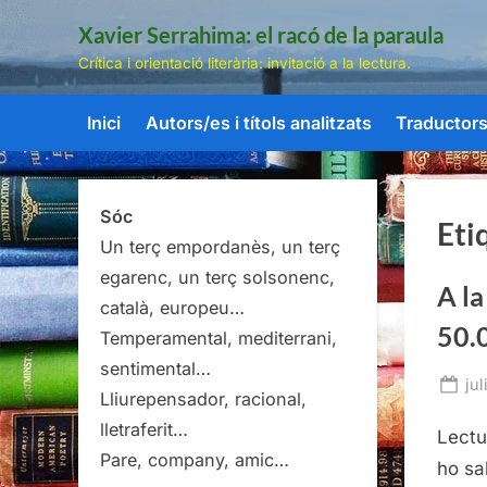
Skip
Xavier Serrahima: el racó de la paraula
to
Crítica i orientació literària: invitació a la lectura.
content
Inici
Autors/es i títols analitzats
Traductors/
Sóc
Eti
Un terç empordanès, un terç
egarenc, un terç solsonenc,
A la
català, europeu…
50.
Temperamental, mediterrani,
sentimental…
Po
jul
Lliurepensador, racional,
on
lletraferit…
Lectu
Pare, company, amic…
ho sa