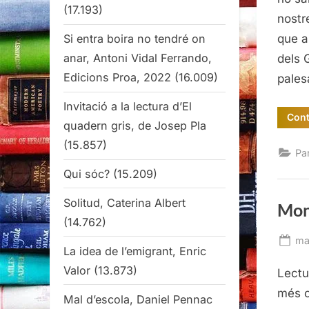
(17.193)
nostr
Si entra boira no tendré on
que a
anar, Antoni Vidal Ferrando,
dels 
Edicions Proa, 2022
(16.009)
pale
Invitació a la lectura d’El
Cont
quadern gris, de Josep Pla
(15.857)
Pa
Qui sóc?
(15.209)
Solitud, Caterina Albert
Mont
(14.762)
Po
ma
La idea de l’emigrant, Enric
on
Valor
(13.873)
Lectu
més c
Mal d’escola, Daniel Pennac