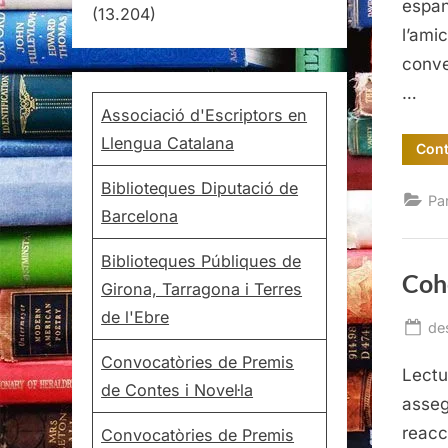
espan
(13.204)
l’ami
conve
…
Associació d'Escriptors en
Llengua Catalana
Cont
Biblioteques Diputació de
Pa
Barcelona
Biblioteques Públiques de
Coh
Girona, Tarragona i Terres
de l'Ebre
Po
de
on
Convocatòries de Premis
Lectur
de Contes i Novel·la
asseg
reacc
Convocatòries de Premis