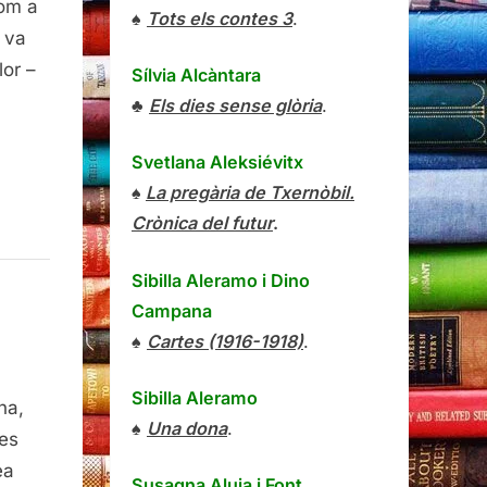
com a
♠
Tots els contes 3
.
 va
lor –
Sílvia Alcàntara
♣
Els dies sense glòria
.
Svetlana Aleksiévitx
♠
La pregària de Txernòbil.
Crònica del futur
.
Sibilla Aleramo
i
Dino
Campana
♠
Cartes (1916-1918)
.
oherència
Sibilla Aleramo
na,
opular
♠
Una dona
.
des
ea
Susagna Aluja i Font