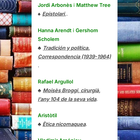
Jordi Arbonès
i
Matthew Tree
♠
Epistolari
,.
Hanna Arendt
i
Gershom
Scholem
♣
Tradición y política.
Correspondencia (1939-1964)
.
Rafael Argullol
♣
Moisès Broggi, cirurgià,
l’any 104 de la seva vida
.
Aristòtil
♣
Ètica nicomaquea
.