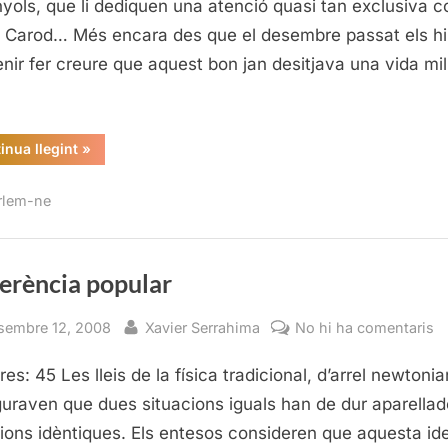
yols, que li dediquen una atenció quasi tan exclusiva 
c Carod… Més encara des que el desembre passat els hi
nir fer creure que aquest bon jan desitjava una vida mil
“Montilla,
inua llegint
»
sense
Esquerra”
rlem-ne
erència popular
sted
By
a
sembre 12, 2008
Xavier Serrahima
No hi ha comentaris
C
es: 45 Les lleis de la física tradicional, d’arrel newtonia
p
uraven que dues situacions iguals han de dur aparella
ions idèntiques. Els entesos consideren que aquesta id