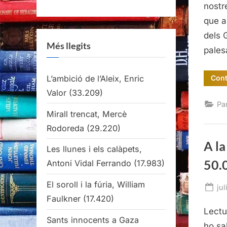
nostr
que a
dels 
Més llegits
pale
L’ambició de l’Aleix, Enric
Cont
Valor
(33.209)
Pa
Mirall trencat, Mercè
Rodoreda
(29.220)
A la
Les llunes i els calàpets,
50.
Antoni Vidal Ferrando
(17.983)
El soroll i la fúria, William
Po
jul
Faulkner
(17.420)
on
Lectu
Sants innocents a Gaza
ho sa