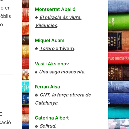
ió en
Montserrat Abelló
òbils
♣
El miracle és viure.
ho
Vivències
.
Miquel Adam
?
♣
Torero
d’hivern
.
Vasili Aksiónov
♠
Una saga moscovita
.
Ferran Aisa
♣
CNT, la força obrera de
Catalunya
.
la,
RC
Caterina Albert
rra
cació
♣
Solitud
.