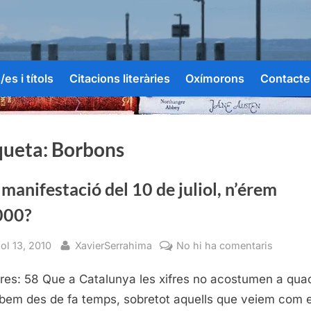
es i títols
Citacions literàries
Oxímorons
Contacte
queta:
Borbons
 manifestació del 10 de juliol, n’érem
000?
sted
By
a
iol 13, 2010
XavierSerrahima
No hi ha comentaris
A
res: 58 Que a Catalunya les xifres no acostumen a qua
la
manifes
bem des de fa temps, sobretot aquells que veiem com e