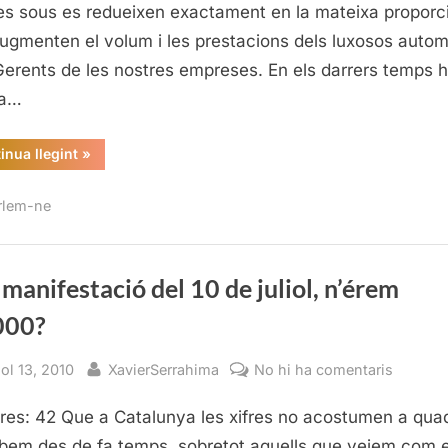
del
es sous es redueixen exactament en la mateixa proporc
10
ugmenten el volum i les prestacions dels luxosos autom
de
Gerents de les nostres empreses. En els darrers temps 
juliol,
sa…
n’érem
50.000
“A
inua llegint
»
la
manifestació
del
rlem-ne
10
de
juliol,
n’érem
50.000?”
 manifestació del 10 de juliol, n’érem
000?
sted
By
a
iol 13, 2010
XavierSerrahima
No hi ha comentaris
A
res: 42 Que a Catalunya les xifres no acostumen a qua
la
manifes
bem des de fa temps, sobretot aquells que veiem com e