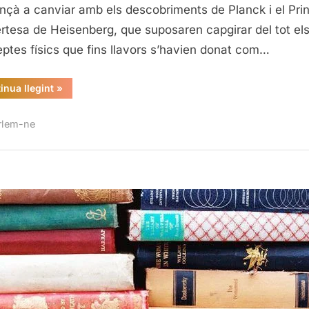
çà a canviar amb els descobriments de Planck i el Prin
ertesa de Heisenberg, que suposaren capgirar del tot el
ptes físics que fins llavors s’havien donat com…
“Coherència
inua llegint
»
popular”
rlem-ne