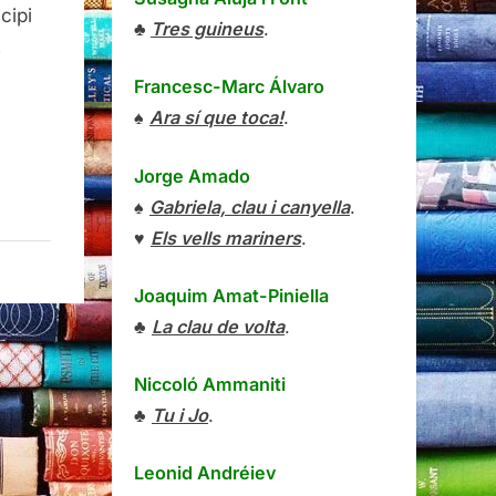
cipi
♣
Tres guineus
.
s
Francesc-Marc Álvaro
♠
Ara sí que toca!
.
Jorge Amado
♠
Gabriela, clau i canyella
.
♥
Els vells mariners
.
Joaquim Amat-Piniella
♣
La clau de volta
.
Niccoló Ammaniti
♣
Tu i Jo
.
Leonid Andréiev