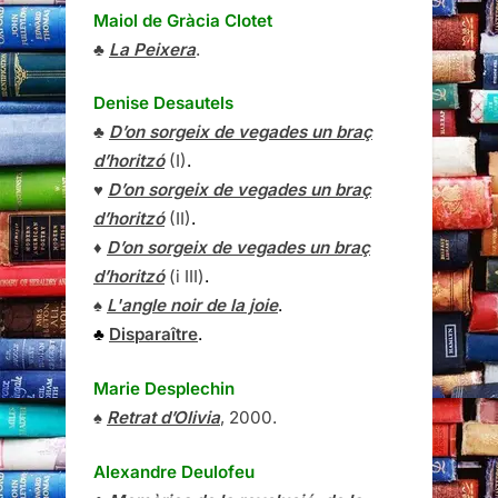
Maiol de Gràcia Clotet
♣
La Peixera
.
Denise Desautels
♣
D’on sorgeix de vegades un braç
d’horitzó
(I)
.
♥
D’on sorgeix de vegades un braç
d’horitzó
(II)
.
♦
D’on sorgeix de vegades un braç
d’horitzó
(i III)
.
♠
L'angle noir de la joie
.
♣
Disparaître
.
Marie Desplechin
♠
Retrat d’Olivia
, 2000.
Alexandre Deulofeu