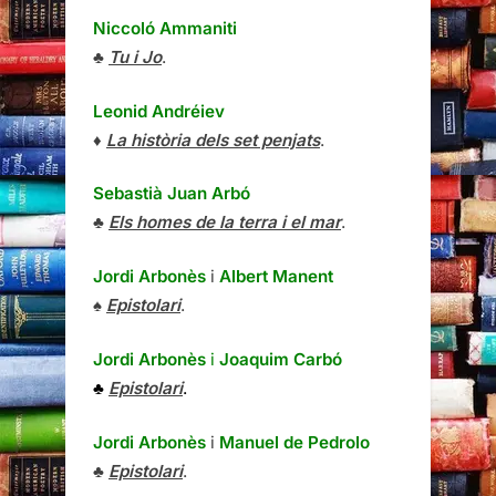
Niccoló Ammaniti
♣
Tu i Jo
.
Leonid Andréiev
♦
La història dels set penjats
.
Sebastià Juan Arbó
♣
Els homes de la terra i el mar
.
Jordi Arbonès
i
Albert Manent
♠
Epistolari
.
Jordi Arbonès
i
Joaquim Carbó
♣
Epistolari
.
Jordi Arbonès
i
Manuel de Pedrolo
♣
Epistolari
.