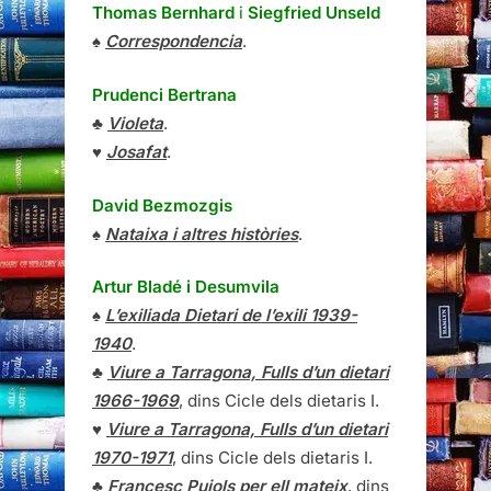
Thomas Bernhard
i
Siegfried Unseld
♠
Correspondencia
.
Prudenci Bertrana
♣
Violeta
.
♥
Josafat
.
David Bezmozgis
♠
Nataixa i altres històries
.
Artur Bladé i Desumvila
♠
L’exiliada Dietari de l’exili 1939-
1940
.
♣
Viure a Tarragona, Fulls d’un dietari
1966-1969
, dins Cicle dels dietaris I.
♥
Viure a Tarragona, Fulls d’un dietari
1970-1971
, dins Cicle dels dietaris I.
♣
Francesc Pujols per ell mateix
, dins