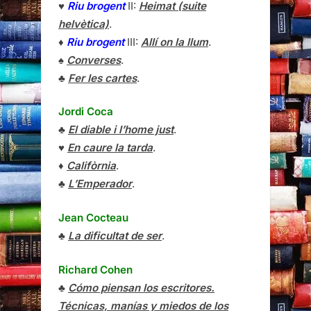
♥
Riu brogent
II:
Heimat (suite
helvètica)
.
♦
Riu brogent
III:
Allí on la llum
.
♠
Converses
.
♣
Fer les cartes
.
Jordi Coca
♣
El diable i l’home just
.
♥
En caure la tarda
.
♦
Califòrnia
.
♣
L’Emperador
.
Jean Cocteau
♣
La dificultat de ser
.
Richard Cohen
♣
Cómo piensan los escritores.
Técnicas, manías y miedos de los