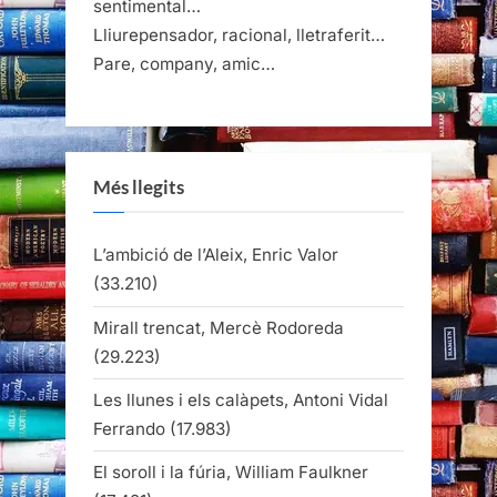
sentimental…
Lliurepensador, racional, lletraferit…
Pare, company, amic…
Més llegits
L’ambició de l’Aleix, Enric Valor
(33.210)
Mirall trencat, Mercè Rodoreda
(29.223)
Les llunes i els calàpets, Antoni Vidal
Ferrando
(17.983)
El soroll i la fúria, William Faulkner