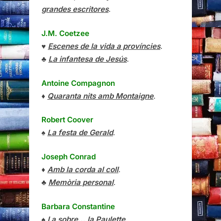
grandes escritores
.
J.M. Coetzee
♥
Escenes de la vida a províncies
.
♣
La infantesa de Jesús
.
Antoine Compagnon
♦
Quaranta nits amb Montaigne
.
Robert Coover
♠
La festa de Gerald
.
Joseph Conrad
♦
Amb la corda al coll
.
♣
Memòria personal
.
Barbara Constantine
♠
I a sobre… la Paulette
.