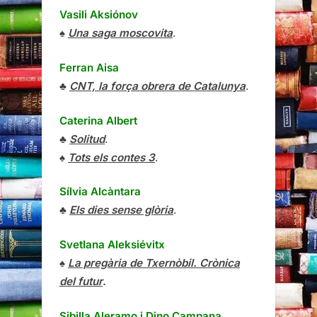
Vasili Aksiónov
♠
Una saga moscovita
.
Ferran Aisa
♣
CNT, la força obrera de Catalunya
.
Caterina Albert
♣
Solitud
.
♠
Tots els contes 3
.
Sílvia Alcàntara
♣
Els dies sense glòria
.
Svetlana Aleksiévitx
♠
La pregària de Txernòbil. Crònica
del futur
.
Sibilla Aleramo
i
Dino Campana