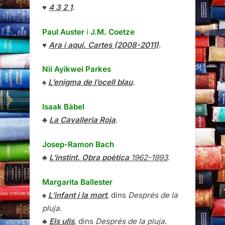
♥
4 3 2 1
.
Paul Auster
i
J.M. Coetze
♥
Ara i aquí. Cartes (2008-2011)
.
Nii Ayikwei Parkes
♠
L’enigma de l’ocell blau
.
Isaak Bàbel
♣
La Cavalleria Roja
.
Josep-Ramon Bach
♣
L’instint. Obra poètica
1962-1993
.
Margarita Ballester
♠
L’infant i la mort
, dins
Després de la
pluja
.
♣
Els ulls
, dins
Després de la pluja
.