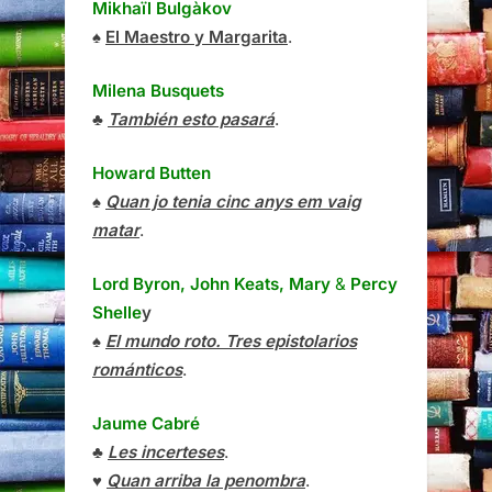
Mikhaïl Bulgàkov
♠
El Maestro y Margarita
.
Milena Busquets
♣
También esto pasará
.
Howard Butten
♠
Quan jo tenia cinc anys em vaig
matar
.
Lord Byron, John Keats, Mary
&
Percy
Shelle
y
♠
El mundo roto. Tres epistolarios
románticos
.
Jaume Cabré
♣
Les incerteses
.
♥
Quan arriba la penombra
.