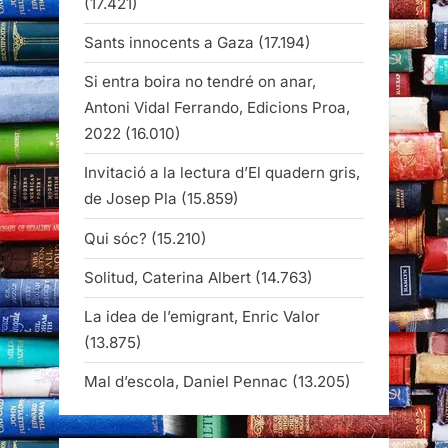
(17.421)
Sants innocents a Gaza
(17.194)
Si entra boira no tendré on anar,
Antoni Vidal Ferrando, Edicions Proa,
2022
(16.010)
Invitació a la lectura d’El quadern gris,
de Josep Pla
(15.859)
Qui sóc?
(15.210)
Solitud, Caterina Albert
(14.763)
La idea de l’emigrant, Enric Valor
(13.875)
Mal d’escola, Daniel Pennac
(13.205)