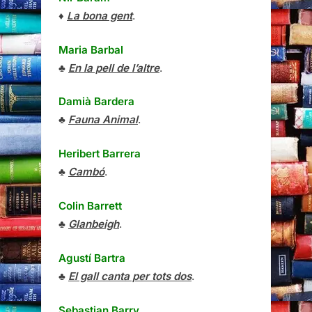
♦
La bona gent
.
Maria Barbal
♣
En la pell de l’altre
.
Damià Bardera
♣
Fauna Animal
.
Heribert Barrera
♣
Cambó
.
Colin Barrett
♣
Glanbeigh
.
Agustí Bartra
♣
El gall canta per tots dos
.
Sebastian Barry