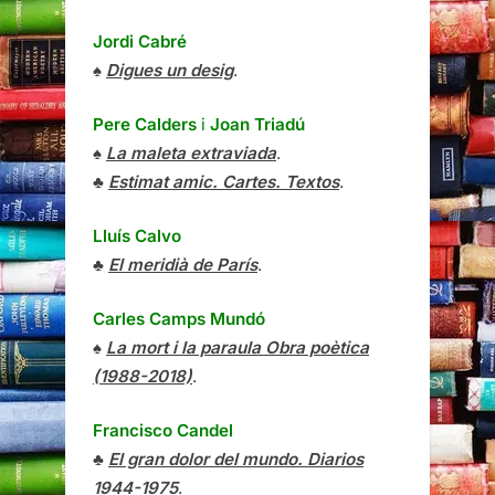
Jordi Cabré
♠
Digues un desig
.
Pere Calders
i
Joan Triadú
♠
La maleta extraviada
.
♣
Estimat amic. Cartes. Textos
.
Lluís Calvo
♣
El meridià de París
.
Carles Camps Mundó
♠
La mort i la paraula Obra poètica
(1988-2018)
.
Francisco Candel
♣
El gran dolor del mundo. Diarios
1944-1975
.