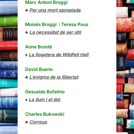
Marc Antoni Broggi
♣
Per una mort apropiada
.
Moisès Broggi
i
Teresa Pous
♣
La necessitat de ser útil
.
Anne Brontë
♠
La llogatera de Wildfell Hall
.
David Bueno
♣
L’enigma de la llibertat
.
Gesualdo Bufalino
♠
La llum i el dol
.
Charles Bukowski
♣
Correus
.