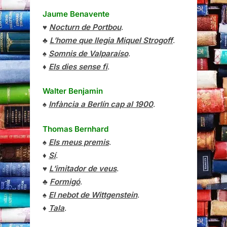
Jaume Benavente
♥
Nocturn de Portbou
.
♣
L’home que llegia Miquel Strogoff
.
♠
Somnis de Valparaíso
.
♦
Els dies sense fi
.
Walter Benjamin
♠
Infància a Berlín cap al 1900
.
Thomas Bernhard
♠
Els meus premis
.
♦
Sí
.
♥
L’imitador de veus
.
♣
Formigó
.
♠
El nebot de Wittgenstein
.
♦
Tala
.