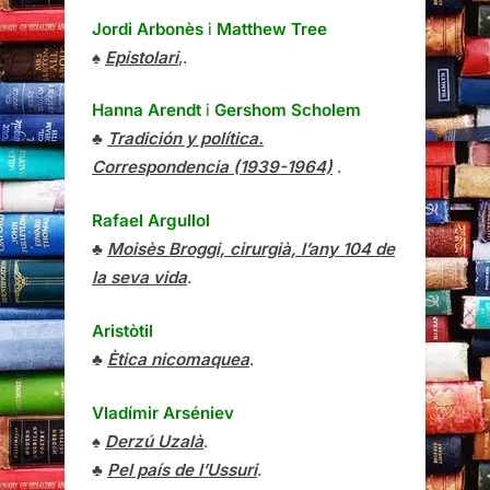
Jordi Arbonès
i
Matthew Tree
♠
Epistolari
,.
Hanna Arendt
i
Gershom Scholem
♣
Tradición y política.
Correspondencia (1939-1964)
.
Rafael Argullol
♣
Moisès Broggi, cirurgià, l’any 104 de
la seva vida
.
Aristòtil
♣
Ètica nicomaquea
.
Vladímir Arséniev
♠
Derzú Uzalà
.
♣
Pel país de l’Ussuri
.