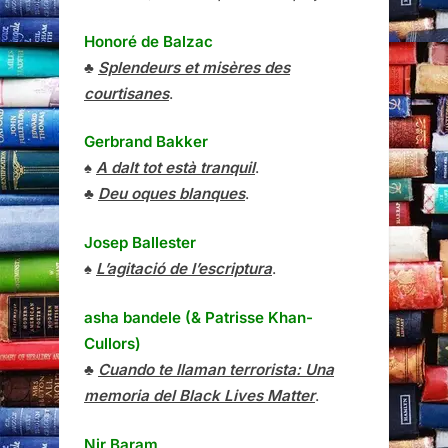
Honoré de Balzac
♣
Splendeurs et misères des
courtisanes
.
Gerbrand Bakker
♠
A dalt tot està tranquil
.
♣
Deu oques blanques
.
Josep Ballester
♠
L’agitació de l’escriptura
.
asha bandele (& Patrisse Khan-
Cullors)
♣
Cuando te llaman terrorista: Una
memoria del Black Lives Matter
.
Nir Baram