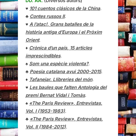
DD. AA.
(Diversos autors)
♥
101 cuentos clásicos de la China
.
♣
Contes russos II
.
♥
A l’atac!, Grans batalles de la
història antiga d’Europa i el Pròxim
Orient
.
♦
Crònica d’un país, 15 articles
imprescindibles
.
♠
Som una espècie violenta?
.
♣
Poesia catalana avui 2000-2015
.
♦
Tafanejar. Llibreries del món
.
♥
Les baules que falten Antologia del
premi Bernat Vidal i Tomàs
.
♠
«The Paris Review», Entrevistas,
Vol. I (1953-1983)
.
♣
«The Paris Review»,
Entrevistas
,
Vol. II (1984-2012)
.