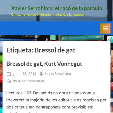
Skip
Xavier Serrahima: el racó de la paraula
to
Crítica i orientació literària: invitació a la lectura.
content
Etiqueta:
Bressol de gat
Bressol de gat, Kurt Vonnegut
Posted
By
gener 18, 2013
XavierSerrahima
on
a
No hi ha comentaris
Bressol
de
Lectures: 105 Davant d’una obra titllada com a
gat,
irreverent la majoria de les editorials es regeixen per
Kurt
dos criteris tan contraposats com previsibles:
Vonnegut