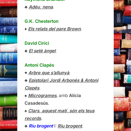
♣
Adéu, nena
.
G.K. Chesterton
♦
Els relats del pare Brown
.
David Cirici
♣
El setè àngel
.
Antoni Clapés
♥
Arbre que s’allunyà
.
♣
Epistolari Jordi Arbonès & Antoni
Clapés
.
♠
Microgrames
, amb
Alícia
Casadesús
.
♠
Clars, aquest matí, són els teus
records
.
♣
Riu brogent
I:
Riu brogent
.