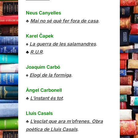
Neus Canyelles
♣
Mai no sé què fer fora de casa
.
Karel Čapek
♠
La guerra de les salamandres
.
♣
R.U.R
.
Joaquim Carbó
♠
Elogi de la formiga
.
Àngel Carbonell
♣
L’instant és tot
.
Lluís Casals
♣
L’esclat que ara m’ofrenes. Obra
poètica de Lluís Casals
.