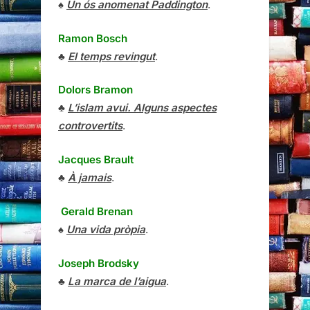
♠
Un ós anomenat Paddington
.
Ramon Bosch
♣
El temps revingut
.
Dolors Bramon
♣
L’islam avui. Alguns aspectes
controvertits
.
Jacques Brault
♣
À jamais
.
Gerald Brenan
♠
Una vida pròpia
.
Joseph Brodsky
♣
La marca de l’aigua
.