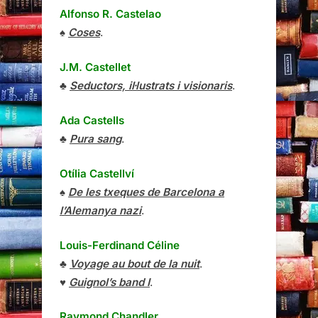
Alfonso R. Castelao
♠
Coses
.
J.M. Castellet
♣
Seductors, il·lustrats i visionaris
.
Ada Castells
♣
Pura sang
.
Otília Castellví
♠
De les txeques de Barcelona a
l’Alemanya nazi
.
Louis-Ferdinand Céline
♣
Voyage au bout de la nuit
.
♥
Guignol’s band I
.
Raymond Chandler