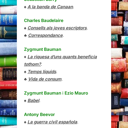
♠
A la banda de Canaan
.
Charles Baudelaire
♠
Consells als joves escriptors
.
♣
Correspondance
.
Zygmunt Bauman
♦
La riquesa d’uns quants beneficia
tothom?
.
♠
Temps líquids
.
♣
Vida de consum
.
Zygmunt Bauman
i
Ezio Mauro
♠
Babel
.
Antony Beevor
♠
La guerra civil española
.