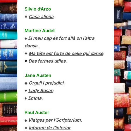
Silvio d’Arzo
♣
Casa aliena
.
Martine Audet
♠
El meu cap és fort allà on l’altra
dansa
.
♣
Ma tête est forte de celle qui danse
.
♥
Des formes utiles
.
Jane Austen
♣
Orgull i prejudici
.
♥
Lady Susan
.
♦
Emma
.
Paul Auster
♠
Viatges per l’Scriptorium
.
♣
Informe de l’interior
.