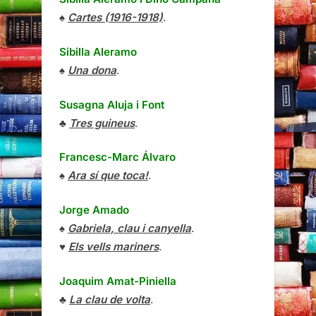
♠
Cartes (1916-1918)
.
Sibilla Aleramo
♠
Una dona
.
Susagna Aluja i Font
♣
Tres guineus
.
Francesc-Marc Álvaro
♠
Ara sí que toca!
.
Jorge Amado
♠
Gabriela, clau i canyella
.
♥
Els vells mariners
.
Joaquim Amat-Piniella
♣
La clau de volta
.