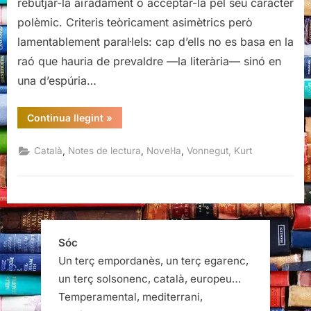
rebutjar-la aïradament o acceptar-la pel seu caràcter
polèmic. Criteris teòricament asimètrics però
lamentablement paral·lels: cap d’ells no es basa en la
raó que hauria de prevaldre —la literària— sinó en
una d’espúria…
“Bressol
Continua llegint
»
de
gat,
Kurt
,
,
,
Català
Notes de lectura
Novel·la
Vonnegut, Kurt
Vonnegut”
Sóc
Un terç empordanès, un terç egarenc,
un terç solsonenc, català, europeu…
Temperamental, mediterrani,