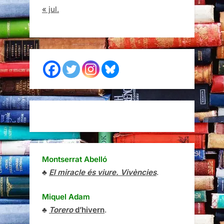
« jul.
Montserrat Abelló
♣
El miracle és viure. Vivències
.
Miquel Adam
♣
Torero
d’hivern
.