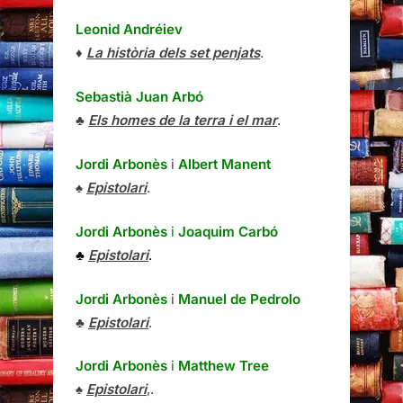
Leonid Andréiev
♦
La història dels set penjats
.
Sebastià Juan Arbó
♣
Els homes de la terra i el mar
.
Jordi Arbonès
i
Albert Manent
♠
Epistolari
.
Jordi Arbonès
i
Joaquim Carbó
♣
Epistolari
.
Jordi Arbonès
i
Manuel de Pedrolo
♣
Epistolari
.
Jordi Arbonès
i
Matthew Tree
♠
Epistolari
,.