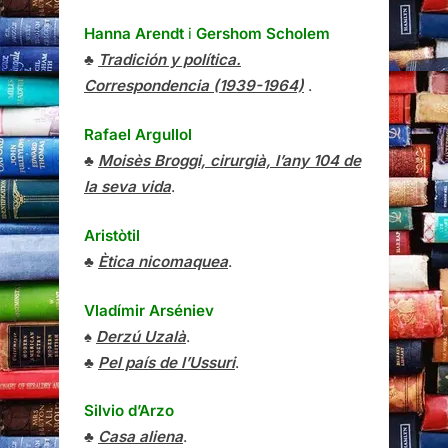
Hanna Arendt
i
Gershom Scholem
♣
Tradición y política.
Correspondencia (1939-1964)
.
Rafael Argullol
♣
Moisès Broggi, cirurgià, l’any 104 de
la seva vida
.
Aristòtil
♣
Ètica nicomaquea
.
Vladímir Arséniev
♠
Derzú Uzalà
.
♣
Pel país de l’Ussuri
.
Silvio d’Arzo
♣
Casa aliena
.