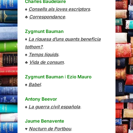
Charles Baudelaire
♠
Consells als joves escriptors
.
♣
Correspondance
.
Zygmunt Bauman
♦
La riquesa d’uns quants beneficia
tothom?
.
♠
Temps líquids
.
♣
Vida de consum
.
Zygmunt Bauman
i
Ezio Mauro
♠
Babel
.
Antony Beevor
♠
La guerra civil española
.
Jaume Benavente
♥
Nocturn de Portbou
.