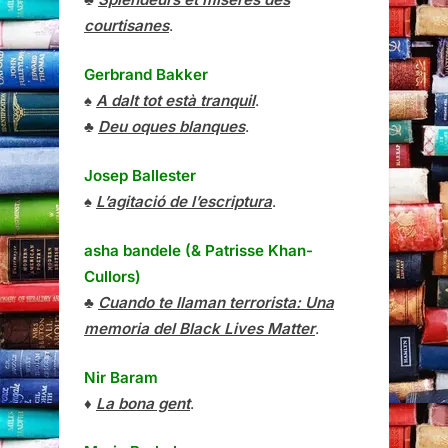
courtisanes
.
Gerbrand Bakker
♠
A dalt tot està tranquil
.
♣
Deu oques blanques
.
Josep Ballester
♠
L’agitació de l’escriptura
.
asha bandele (& Patrisse Khan-
Cullors)
♣
Cuando te llaman terrorista: Una
memoria del Black Lives Matter
.
Nir Baram
♦
La bona gent
.