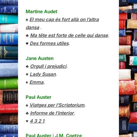
Martine Audet
♠
El meu cap és fort allà on l’altra
dansa
.
♣
Ma tête est forte de celle qui danse
.
♥
Des formes utiles
.
Jane Austen
♣
Orgull i prejudici
.
♥
Lady Susan
.
♦
Emma
.
Paul Auster
♠
Viatges per l’Scriptorium
.
♣
Informe de l’interior
.
♥
4 3 2 1
.
Paul Auster
i
J.M. Coetze