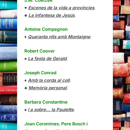
J.M. Coetzee
♥
Escenes de la vida a províncies
.
♣
La infantesa de Jesús
.
Antoine Compagnon
♦
Quaranta nits amb Montaigne
.
Robert Coover
♠
La festa de Gerald
.
Joseph Conrad
♦
Amb la corda al coll
.
♣
Memòria personal
.
Barbara Constantine
♠
I a sobre… la Paulette
.
Joan Coromines
,
Pere Bosch i