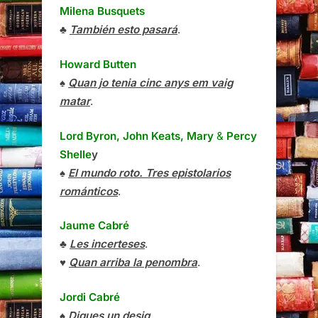
Milena Busquets
♣
También esto pasará
.
Howard Butten
♠
Quan jo tenia cinc anys em vaig
matar
.
Lord Byron, John Keats, Mary
&
Percy
Shelle
y
♠
El mundo roto. Tres epistolarios
románticos
.
Jaume Cabré
♣
Les incerteses
.
♥
Quan arriba la penombra
.
Jordi Cabré
♠
Digues un desig
.