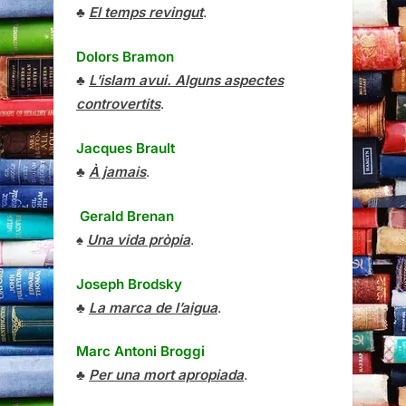
♣
El temps revingut
.
Dolors Bramon
♣
L’islam avui. Alguns aspectes
controvertits
.
Jacques Brault
♣
À jamais
.
Gerald Brenan
♠
Una vida pròpia
.
Joseph Brodsky
♣
La marca de l’aigua
.
Marc Antoni Broggi
♣
Per una mort apropiada
.