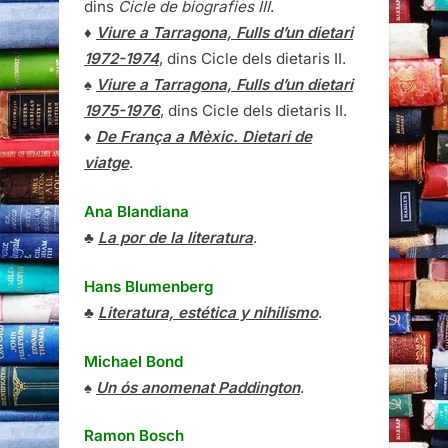
dins
Cicle de biografies III
.
♦
Viure a Tarragona, Fulls d’un dietari
1972-1974
, dins Cicle dels dietaris II.
♠
Viure a Tarragona, Fulls d’un dietari
1975-1976
, dins Cicle dels dietaris II.
♦
De França a Mèxic. Dietari de
viatge
.
Ana Blandiana
♣
La por de la literatura
.
Hans Blumenberg
♣
Literatura, estética y nihilismo
.
Michael Bond
♠
Un ós anomenat Paddington
.
Ramon Bosch