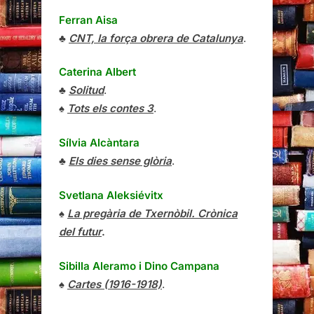
Ferran Aisa
♣
CNT, la força obrera de Catalunya
.
Caterina Albert
♣
Solitud
.
♠
Tots els contes 3
.
Sílvia Alcàntara
♣
Els dies sense glòria
.
Svetlana Aleksiévitx
♠
La pregària de Txernòbil. Crònica
del futur
.
Sibilla Aleramo
i
Dino Campana
♠
Cartes (1916-1918)
.