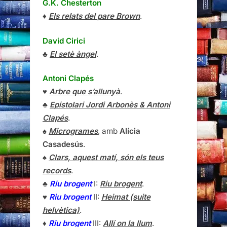
G.K. Chesterton
♦
Els relats del pare Brown
.
David Cirici
♣
El setè àngel
.
Antoni Clapés
♥
Arbre que s’allunyà
.
♣
Epistolari Jordi Arbonès & Antoni
Clapés
.
♠
Microgrames
, amb
Alícia
Casadesús
.
♠
Clars, aquest matí, són els teus
records
.
♣
Riu brogent
I:
Riu brogent
.
♥
Riu brogent
II:
Heimat (suite
helvètica)
.
♦
Riu brogent
III:
Allí on la llum
.