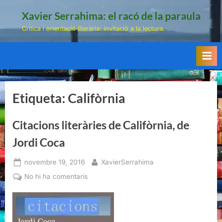
Skip
Xavier Serrahima: el racó de la paraula
to
Crítica i orientació literària: invitació a la lectura.
content
Etiqueta:
Califòrnia
Citacions literàries de Califòrnia, de
Jordi Coca
Posted
By
novembre 19, 2016
XavierSerrahima
on
a
No hi ha comentaris
Citacions
literàries
de
Califòrnia,