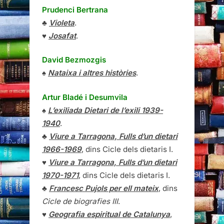
Prudenci Bertrana
♣
Violeta
.
♥
Josafat
.
David Bezmozgis
♠
Nataixa i altres històries
.
Artur Bladé i Desumvila
♠
L’exiliada Dietari de l’exili 1939-
1940
.
♣
Viure a Tarragona, Fulls d’un dietari
1966-1969
, dins Cicle dels dietaris I.
♥
Viure a Tarragona, Fulls d’un dietari
1970-1971
, dins Cicle dels dietaris I.
♣
Francesc Pujols per ell mateix
, dins
Cicle de biografies III
.
♥
Geografia espiritual de Catalunya
,