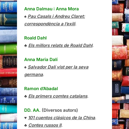
Anna Dalmau
i
Anna Mora
♠
Pau Casals i Andreu Claret:
correspondència a l’exili
.
Roald Dahl
♣
Els millors relats de Roald Dahl
.
Anna Maria Dalí
♠
Salvador Dalí vist per la seva
germana
.
Ramon d’Abadal
♣
Els primers comtes catalans
.
DD. AA.
(Diversos autors)
♥
101 cuentos clásicos de la China
.
♣
Contes russos II
.