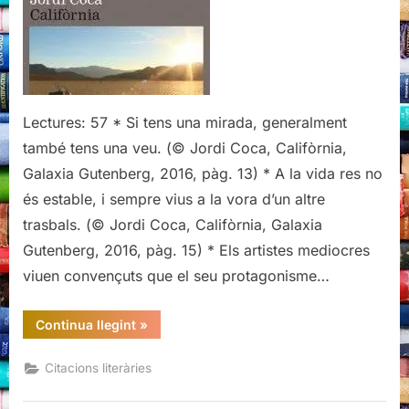
de
Jordi
Coca
Lectures: 57 * Si tens una mirada, generalment
també tens una veu. (© Jordi Coca, Califòrnia,
Galaxia Gutenberg, 2016, pàg. 13) * A la vida res no
és estable, i sempre vius a la vora d’un altre
trasbals. (© Jordi Coca, Califòrnia, Galaxia
Gutenberg, 2016, pàg. 15) * Els artistes mediocres
viuen convençuts que el seu protagonisme…
“Citacions
Continua llegint
»
literàries
de
Califòrnia,
Citacions literàries
de
Jordi
Coca”