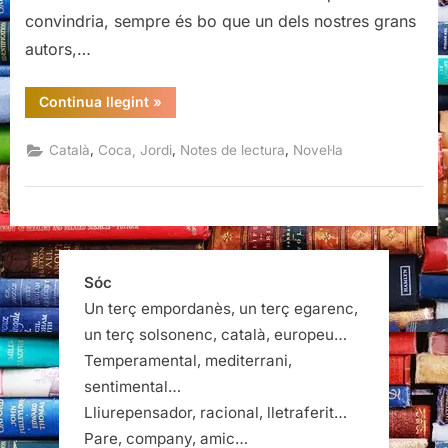
convindria, sempre és bo que un dels nostres grans
autors,…
“Califòrnia,
Continua llegint
»
Jordi
Coca”
,
,
,
Català
Coca, Jordi
Notes de lectura
Novel·la
Sóc
Un terç empordanès, un terç egarenc,
un terç solsonenc, català, europeu…
Temperamental, mediterrani,
sentimental…
Lliurepensador, racional, lletraferit…
Pare, company, amic…