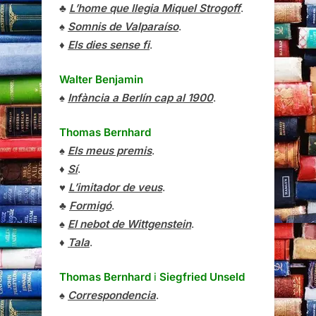
♣
L’home que llegia Miquel Strogoff
.
♠
Somnis de Valparaíso
.
♦
Els dies sense fi
.
Walter Benjamin
♠
Infància a Berlín cap al 1900
.
Thomas Bernhard
♠
Els meus premis
.
♦
Sí
.
♥
L’imitador de veus
.
♣
Formigó
.
♠
El nebot de Wittgenstein
.
♦
Tala
.
Thomas Bernhard
i
Siegfried Unseld
♠
Correspondencia
.