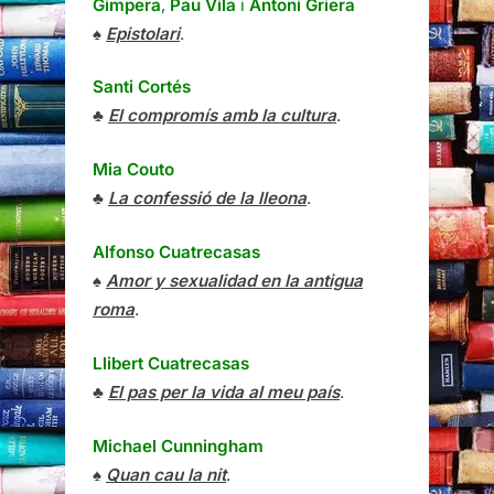
Gimpera
,
Pau Vila
i
Antoni Griera
♠
Epistolari
.
Santi Cortés
♣
El compromís amb la cultura
.
Mia Couto
♣
La confessió de la lleona
.
Alfonso Cuatrecasas
♠
Amor y sexualidad en la antigua
roma
.
Llibert Cuatrecasas
♣
El pas per la vida al meu país
.
Michael Cunningham
♠
Quan cau la nit
.