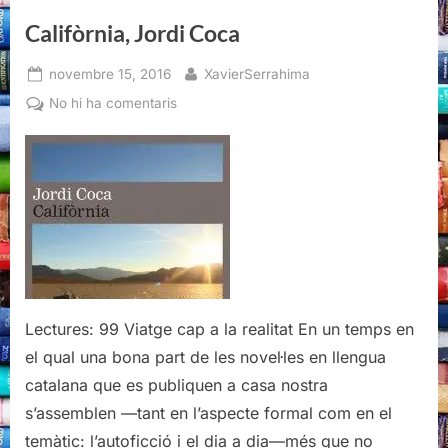
Califòrnia, Jordi Coca
Posted
By
novembre 15, 2016
XavierSerrahima
on
a
No hi ha comentaris
Califòrnia,
Jordi
Coca
Lectures: 99 Viatge cap a la realitat En un temps en
el qual una bona part de les novel·les en llengua
catalana que es publiquen a casa nostra
s’assemblen —tant en l’aspecte formal com en el
temàtic: l’autoficció i el dia a dia—més que no