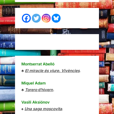
Montserrat Abelló
♣
El miracle és viure. Vivències
.
Miquel Adam
♣
Torero
d’hivern
.
Vasili Aksiónov
♠
Una saga moscovita
.