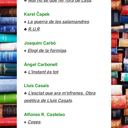
♣
Mai no sé què fer fora de casa
.
Karel Čapek
♠
La guerra de les salamandres
.
♣
R.U.R
.
Joaquim Carbó
♠
Elogi de la formiga
.
Àngel Carbonell
♣
L’instant és tot
.
Lluís Casals
♣
L’esclat que ara m’ofrenes. Obra
poètica de Lluís Casals
.
Alfonso R. Castelao
♠
Coses
.