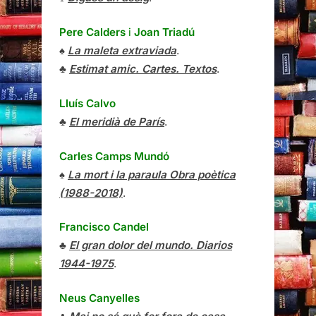
Pere Calders
i
Joan Triadú
♠
La maleta extraviada
.
♣
Estimat amic. Cartes. Textos
.
Lluís Calvo
♣
El meridià de París
.
Carles Camps Mundó
♠
La mort i la paraula Obra poètica
(1988-2018)
.
Francisco Candel
♣
El gran dolor del mundo. Diarios
1944-1975
.
Neus Canyelles