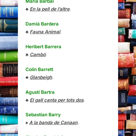
Maria Barbal
♣
En la pell de l’altre
.
Damià Bardera
♣
Fauna Animal
.
Heribert Barrera
♣
Cambó
.
Colin Barrett
♣
Glanbeigh
.
Agustí Bartra
♣
El gall canta per tots dos
.
Sebastian Barry
♠
A la banda de Canaan
.