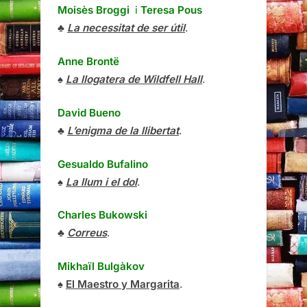
Moisès Broggi
i
Teresa Pous
♣
La necessitat de ser útil
.
Anne Brontë
♠
La llogatera de Wildfell Hall
.
David Bueno
♣
L’enigma de la llibertat
.
Gesualdo Bufalino
♠
La llum i el dol
.
Charles Bukowski
♣
Correus
.
Mikhaïl Bulgàkov
♠
El Maestro y Margarita
.