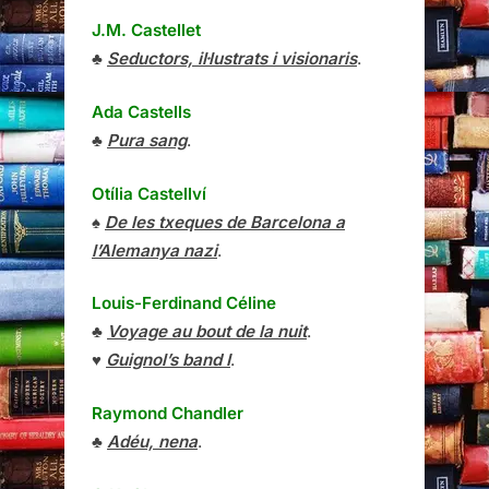
J.M. Castellet
♣
Seductors, il·lustrats i visionaris
.
Ada Castells
♣
Pura sang
.
Otília Castellví
♠
De les txeques de Barcelona a
l’Alemanya nazi
.
Louis-Ferdinand Céline
♣
Voyage au bout de la nuit
.
♥
Guignol’s band I
.
Raymond Chandler
♣
Adéu, nena
.