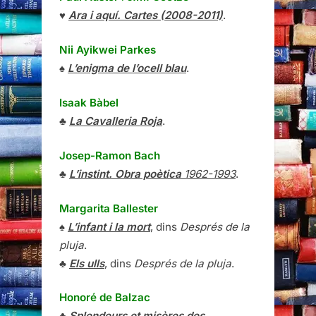
♥
Ara i aquí. Cartes (2008-2011)
.
Nii Ayikwei Parkes
♠
L’enigma de l’ocell blau
.
Isaak Bàbel
♣
La Cavalleria Roja
.
Josep-Ramon Bach
♣
L’instint. Obra poètica
1962-1993
.
Margarita Ballester
♠
L’infant i la mort
, dins
Després de la
pluja
.
♣
Els ulls
, dins
Després de la pluja
.
Honoré de Balzac
♣
Splendeurs et misères des