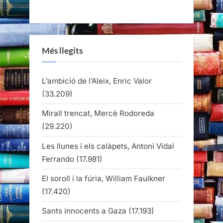
Més llegits
L’ambició de l’Aleix, Enric Valor
(33.209)
Mirall trencat, Mercè Rodoreda
(29.220)
Les llunes i els calàpets, Antoni Vidal
Ferrando
(17.981)
El soroll i la fúria, William Faulkner
(17.420)
Sants innocents a Gaza
(17.193)