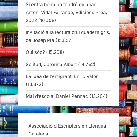
Si entra boira no tendré on anar,
Antoni Vidal Ferrando, Edicions Proa,
2022
(16.009)
Invitació a la lectura d’El quadern gris,
de Josep Pla
(15.857)
Qui sóc?
(15.208)
Solitud, Caterina Albert
(14.762)
La idea de l’emigrant, Enric Valor
(13.872)
Mal d’escola, Daniel Pennac
(13.204)
Associació d'Escriptors en Llengua
Catalana