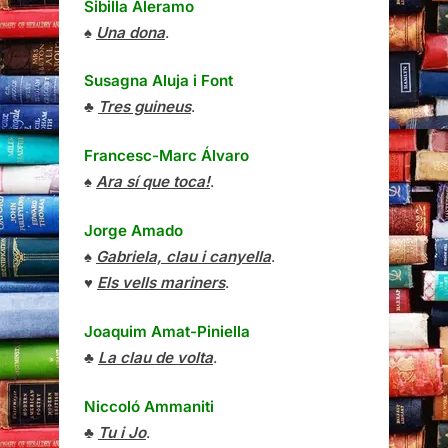
Sibilla Aleramo
♠
Una dona
.
Susagna Aluja i Font
♣
Tres guineus
.
Francesc-Marc Álvaro
♠
Ara sí que toca!
.
Jorge Amado
♠
Gabriela, clau i canyella
.
♥
Els vells mariners
.
Joaquim Amat-Piniella
♣
La clau de volta
.
Niccoló Ammaniti
♣
Tu i Jo
.