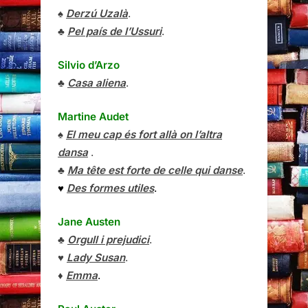
♠
Derzú Uzalà
.
♣
Pel país de l’Ussuri
.
Silvio d’Arzo
♣
Casa aliena
.
Martine Audet
♠
El meu cap és fort allà on l’altra
dansa
.
♣
Ma tête est forte de celle qui danse
.
♥
Des formes utiles
.
Jane Austen
♣
Orgull i prejudici
.
♥
Lady Susan
.
♦
Emma
.