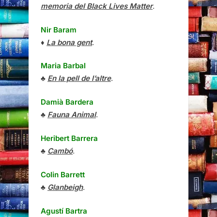
memoria del Black Lives Matter
.
Nir Baram
♦
La bona gent
.
Maria Barbal
♣
En la pell de l’altre
.
Damià Bardera
♣
Fauna Animal
.
Heribert Barrera
♣
Cambó
.
Colin Barrett
♣
Glanbeigh
.
Agustí Bartra