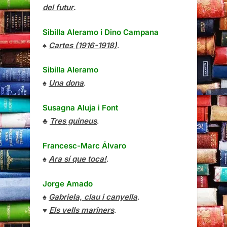
del futur
.
Sibilla Aleramo
i
Dino Campana
♠
Cartes (1916-1918)
.
Sibilla Aleramo
♠
Una dona
.
Susagna Aluja i Font
♣
Tres guineus
.
Francesc-Marc Álvaro
♠
Ara sí que toca!
.
Jorge Amado
♠
Gabriela, clau i canyella
.
♥
Els vells mariners
.