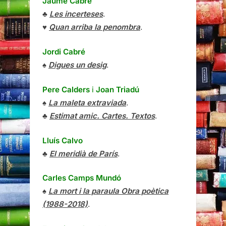
Jaume Cabré
♣
Les incerteses
.
♥
Quan arriba la penombra
.
Jordi Cabré
♠
Digues un desig
.
Pere Calders
i
Joan Triadú
♠
La maleta extraviada
.
♣
Estimat amic. Cartes. Textos
.
Lluís Calvo
♣
El meridià de París
.
Carles Camps Mundó
♠
La mort i la paraula Obra poètica
(1988-2018)
.