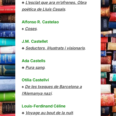
♣
L’esclat que ara m’ofrenes. Obra
poètica de Lluís Casals
.
Alfonso R. Castelao
♠
Coses
.
J.M. Castellet
♣
Seductors, il·lustrats i visionaris
.
Ada Castells
♣
Pura sang
.
Otília Castellví
♠
De les txeques de Barcelona a
l’Alemanya nazi
.
Louis-Ferdinand Céline
♣
Voyage au bout de la nuit
.