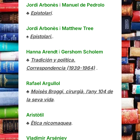
Jordi Arbonès
i
Manuel de Pedrolo
♣
Epistolari
.
Jordi Arbonès
i
Matthew Tree
♠
Epistolari
,.
Hanna Arendt
i
Gershom Scholem
♣
Tradición y política.
Correspondencia (1939-1964)
.
Rafael Argullol
♣
Moisès Broggi, cirurgià, l’any 104 de
la seva vida
.
Aristòtil
♣
Ètica nicomaquea
.
Vladímir Arséniev