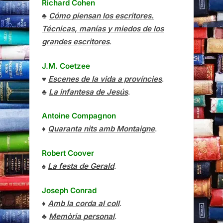
Richard Cohen
♣
Cómo piensan los escritores.
Técnicas, manías y miedos de los
grandes escritores
.
J.M. Coetzee
♥
Escenes de la vida a províncies
.
♣
La infantesa de Jesús
.
Antoine Compagnon
♦
Quaranta nits amb Montaigne
.
Robert Coover
♠
La festa de Gerald
.
Joseph Conrad
♦
Amb la corda al coll
.
♣
Memòria personal
.