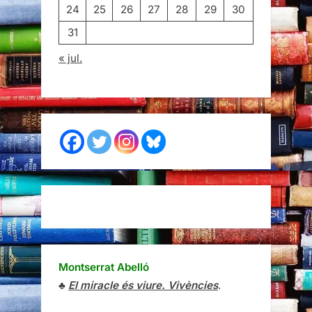
24
25
26
27
28
29
30
31
« jul.
Montserrat Abelló
♣
El miracle és viure. Vivències
.