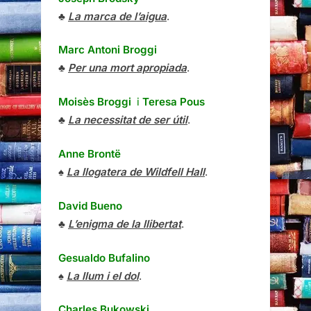
♣
La marca de l’aigua
.
Marc Antoni Broggi
♣
Per una mort apropiada
.
Moisès Broggi
i
Teresa Pous
♣
La necessitat de ser útil
.
Anne Brontë
♠
La llogatera de Wildfell Hall
.
David Bueno
♣
L’enigma de la llibertat
.
Gesualdo Bufalino
♠
La llum i el dol
.
Charles Bukowski