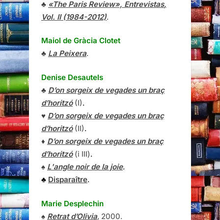
♣
«The Paris Review»,
Entrevistas
,
Vol. II (1984-2012)
.
Maiol de Gràcia Clotet
♣
La Peixera
.
Denise Desautels
♣
D’on sorgeix de vegades un braç
d’horitzó
(I)
.
♥
D’on sorgeix de vegades un braç
d’horitzó
(II)
.
♦
D’on sorgeix de vegades un braç
d’horitzó
(i III)
.
♠
L'angle noir de la joie
.
♣
Disparaître
.
Marie Desplechin
♠
Retrat d’Olivia
, 2000.