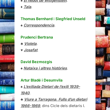
♠
El nebot de Wittgenstein
.
♦
Tala
.
Thomas Bernhard
i
Siegfried Unseld
♠
Correspondencia
.
Prudenci Bertrana
♣
Violeta
.
♥
Josafat
.
David Bezmozgis
♠
Nataixa i altres històries
.
Artur Bladé i Desumvila
♠
L’exiliada Dietari de l’exili 1939-
1940
.
♣
Viure a Tarragona, Fulls d’un dietari
1966-1969
, dins Cicle dels dietaris I.