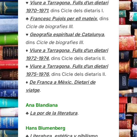
♥
Viure a Tarragona, Fulls d’un dietari
1970-1971
, dins Cicle dels dietaris I.
♣
Francesc Pujols per ell mateix
, dins
Cicle de biografies III
.
♥
Geografia espiritual de Catalunya
,
dins
Cicle de biografies III
.
♦
Viure a Tarragona, Fulls d’un dietari
1972-1974
, dins Cicle dels dietaris II.
♠
Viure a Tarragona, Fulls d’un dietari
1975-1976
, dins Cicle dels dietaris II.
♦
De França a Mèxic. Dietari de
viatge
.
Ana Blandiana
♣
La por de la literatura
.
Hans Blumenberg
♣
Literatura, estética y nihilismo
.