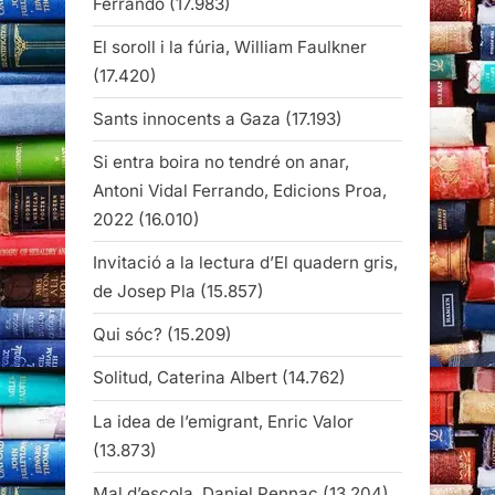
Ferrando
(17.983)
El soroll i la fúria, William Faulkner
(17.420)
Sants innocents a Gaza
(17.193)
Si entra boira no tendré on anar,
Antoni Vidal Ferrando, Edicions Proa,
2022
(16.010)
Invitació a la lectura d’El quadern gris,
de Josep Pla
(15.857)
Qui sóc?
(15.209)
Solitud, Caterina Albert
(14.762)
La idea de l’emigrant, Enric Valor
(13.873)
Mal d’escola, Daniel Pennac
(13.204)