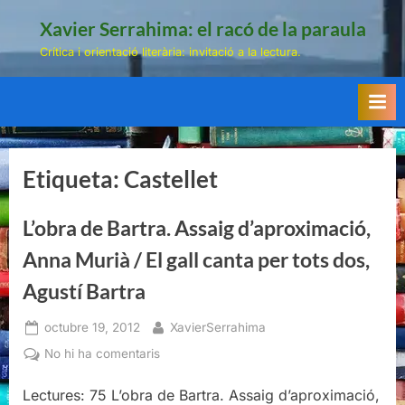
Skip
Xavier Serrahima: el racó de la paraula
to
Crítica i orientació literària: invitació a la lectura.
content
Etiqueta:
Castellet
L’obra de Bartra. Assaig d’aproximació,
Anna Murià / El gall canta per tots dos,
Agustí Bartra
Posted
By
octubre 19, 2012
XavierSerrahima
on
a
No hi ha comentaris
L’obra
Lectures: 75 L’obra de Bartra. Assaig d’aproximació,
de