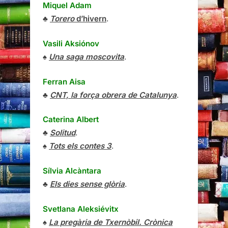
Miquel Adam
♣
Torero
d’hivern
.
Vasili Aksiónov
♠
Una saga moscovita
.
Ferran Aisa
♣
CNT, la força obrera de Catalunya
.
Caterina Albert
♣
Solitud
.
♠
Tots els contes 3
.
Sílvia Alcàntara
♣
Els dies sense glòria
.
Svetlana Aleksiévitx
♠
La pregària de Txernòbil. Crònica