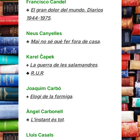
Francisco Candel
♣
El gran dolor del mundo. Diarios
1944-1975
.
Neus Canyelles
♣
Mai no sé què fer fora de casa
.
Karel Čapek
♠
La guerra de les salamandres
.
♣
R.U.R
.
Joaquim Carbó
♠
Elogi de la formiga
.
Àngel Carbonell
♣
L’instant és tot
.
Lluís Casals