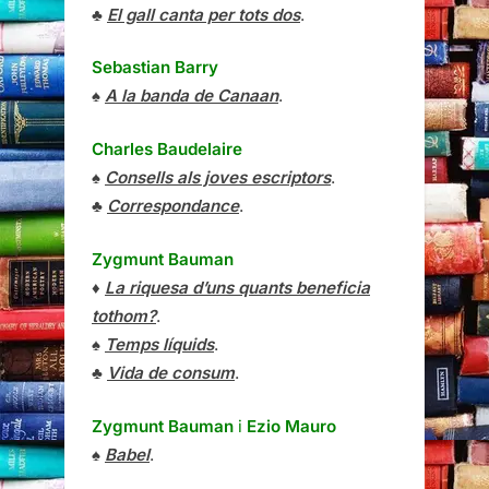
♣
El gall canta per tots dos
.
Sebastian Barry
♠
A la banda de Canaan
.
Charles Baudelaire
♠
Consells als joves escriptors
.
♣
Correspondance
.
Zygmunt Bauman
♦
La riquesa d’uns quants beneficia
tothom?
.
♠
Temps líquids
.
♣
Vida de consum
.
Zygmunt Bauman
i
Ezio Mauro
♠
Babel
.