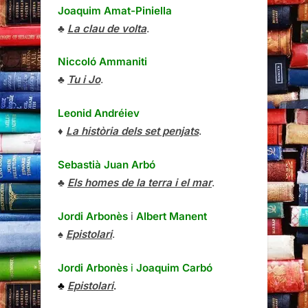
Joaquim Amat-Piniella
♣
La clau de volta
.
Niccoló Ammaniti
♣
Tu i Jo
.
Leonid Andréiev
♦
La història dels set penjats
.
Sebastià Juan Arbó
♣
Els homes de la terra i el mar
.
Jordi Arbonès
i
Albert Manent
♠
Epistolari
.
Jordi Arbonès
i
Joaquim Carbó
♣
Epistolari
.