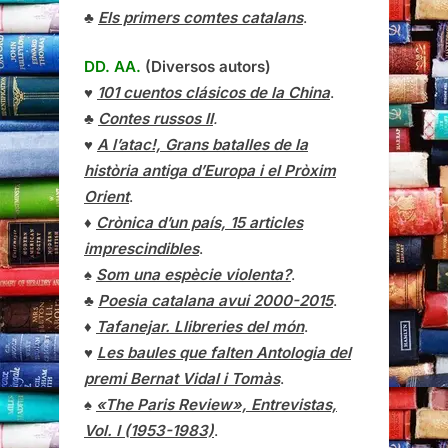
♣
Els primers comtes catalans
.
DD. AA.
(Diversos autors)
♥
101 cuentos clásicos de la China
.
♣
Contes russos II
.
♥
A l’atac!, Grans batalles de la
història antiga d’Europa i el Pròxim
Orient
.
♦
Crònica d’un país, 15 articles
imprescindibles
.
♠
Som una espècie violenta?
.
♣
Poesia catalana avui 2000-2015
.
♦
Tafanejar. Llibreries del món
.
♥
Les baules que falten Antologia del
premi Bernat Vidal i Tomàs
.
♠
«The Paris Review», Entrevistas,
Vol. I (1953-1983)
.