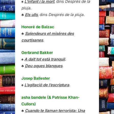
♠
L’infant i la mort
, dins
Després de la
pluja
.
♣
Els ulls
, dins
Després de la pluja
.
Honoré de Balzac
♣
Splendeurs et misères des
courtisanes
.
Gerbrand Bakker
♠
A dalt tot està tranquil
.
♣
Deu oques blanques
.
Josep Ballester
♠
L’agitació de l’escriptura
.
asha bandele (& Patrisse Khan-
Cullors)
♣
Cuando te llaman terrorista: Una