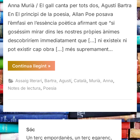
Bartra.
Anna Murià / El gall canta per tots dos, Agustí Bartra
Assaig
En El principi de la poesia, Allan Poe posava
d’aproximació,
l’èmfasi en l’essència poètica afirmant que “si
Anna
goséssim mirar dins les nostres pròpies ànimes
Murià
/
descobriríem immediatament que […] ni existeix ni
El
pot existir cap obra […] més supremament…
gall
canta
“L’obra
Continua llegint
»
per
de
Bartra.
tots
Assaig
,
,
,
,
Assaig literari
Bartra, Agustí
Català
Murià, Anna
dos,
d’aproximació,
Anna
,
Notes de lectura
Poesia
Agustí
Murià
/
Bartra
El
gall
canta
per
tots
dos,
Agustí
Sóc
Bartra”
Un terç empordanès, un terç egarenc,