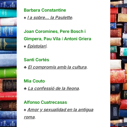
Barbara Constantine
♠
I a sobre… la Paulette
.
Joan Coromines
,
Pere Bosch i
Gimpera
,
Pau Vila
i
Antoni Griera
♠
Epistolari
.
Santi Cortés
♣
El compromís amb la cultura
.
Mia Couto
♣
La confessió de la lleona
.
Alfonso Cuatrecasas
♠
Amor y sexualidad en la antigua
roma
.