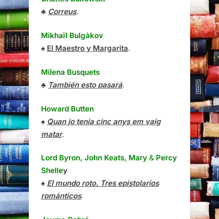
♣
Correus
.
Mikhaïl Bulgàkov
♠
El Maestro y Margarita
.
Milena Busquets
♣
También esto pasará
.
Howard Butten
♠
Quan jo tenia cinc anys em vaig
matar
.
Lord Byron, John Keats, Mary
&
Percy
Shelle
y
♠
El mundo roto. Tres epistolarios
románticos
.