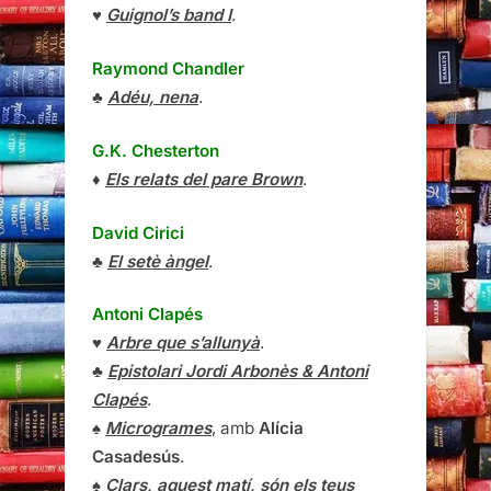
♥
Guignol’s band I
.
Raymond Chandler
♣
Adéu, nena
.
G.K. Chesterton
♦
Els relats del pare Brown
.
David Cirici
♣
El setè àngel
.
Antoni Clapés
♥
Arbre que s’allunyà
.
♣
Epistolari Jordi Arbonès & Antoni
Clapés
.
♠
Microgrames
, amb
Alícia
Casadesús
.
♠
Clars, aquest matí, són els teus