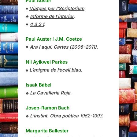
Paul Auster
♠
Viatges per l’Scriptorium
.
♣
Informe de l’interior
.
♥
4 3 2 1
.
Paul Auster
i
J.M. Coetze
♥
Ara i aquí. Cartes (2008-2011)
.
Nii Ayikwei Parkes
♠
L’enigma de l’ocell blau
.
Isaak Bàbel
♣
La Cavalleria Roja
.
Josep-Ramon Bach
♣
L’instint. Obra poètica
1962-1993
.
Margarita Ballester