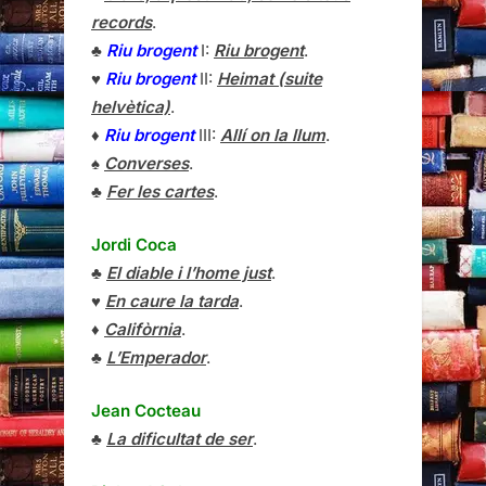
records
.
♣
Riu brogent
I:
Riu brogent
.
♥
Riu brogent
II:
Heimat (suite
helvètica)
.
♦
Riu brogent
III:
Allí on la llum
.
♠
Converses
.
♣
Fer les cartes
.
Jordi Coca
♣
El diable i l’home just
.
♥
En caure la tarda
.
♦
Califòrnia
.
♣
L’Emperador
.
Jean Cocteau
♣
La dificultat de ser
.