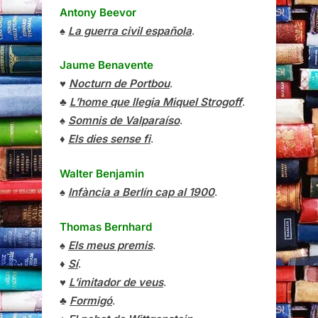
Antony Beevor
♠
La guerra civil española
.
Jaume Benavente
♥
Nocturn de Portbou
.
♣
L’home que llegia Miquel Strogoff
.
♠
Somnis de Valparaíso
.
♦
Els dies sense fi
.
Walter Benjamin
♠
Infància a Berlín cap al 1900
.
Thomas Bernhard
♠
Els meus premis
.
♦
Sí
.
♥
L’imitador de veus
.
♣
Formigó
.