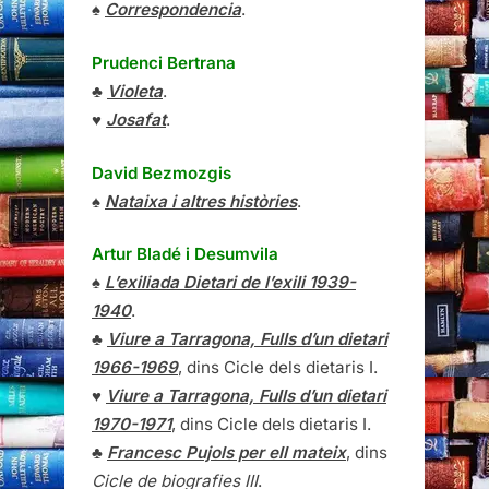
♠
Correspondencia
.
Prudenci Bertrana
♣
Violeta
.
♥
Josafat
.
David Bezmozgis
♠
Nataixa i altres històries
.
Artur Bladé i Desumvila
♠
L’exiliada Dietari de l’exili 1939-
1940
.
♣
Viure a Tarragona, Fulls d’un dietari
1966-1969
, dins Cicle dels dietaris I.
♥
Viure a Tarragona, Fulls d’un dietari
1970-1971
, dins Cicle dels dietaris I.
♣
Francesc Pujols per ell mateix
, dins
Cicle de biografies III
.