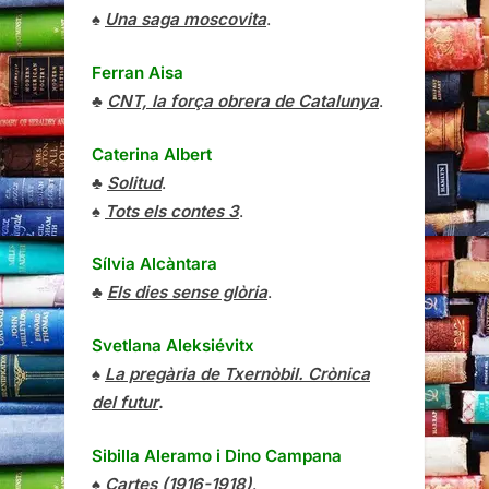
♠
Una saga moscovita
.
Ferran Aisa
♣
CNT, la força obrera de Catalunya
.
Caterina Albert
♣
Solitud
.
♠
Tots els contes 3
.
Sílvia Alcàntara
♣
Els dies sense glòria
.
Svetlana Aleksiévitx
♠
La pregària de Txernòbil. Crònica
del futur
.
Sibilla Aleramo
i
Dino Campana
♠
Cartes (1916-1918)
.