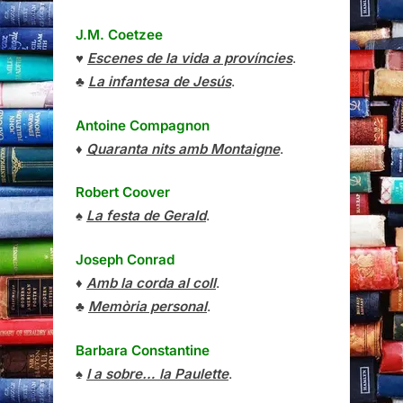
J.M. Coetzee
♥
Escenes de la vida a províncies
.
♣
La infantesa de Jesús
.
Antoine Compagnon
♦
Quaranta nits amb Montaigne
.
Robert Coover
♠
La festa de Gerald
.
Joseph Conrad
♦
Amb la corda al coll
.
♣
Memòria personal
.
Barbara Constantine
♠
I a sobre… la Paulette
.