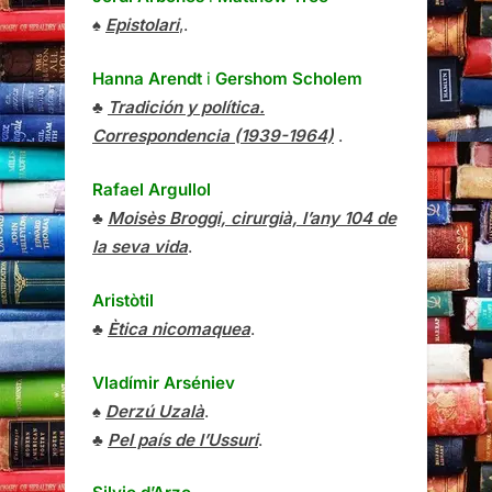
♠
Epistolari
,.
Hanna Arendt
i
Gershom Scholem
♣
Tradición y política.
Correspondencia (1939-1964)
.
Rafael Argullol
♣
Moisès Broggi, cirurgià, l’any 104 de
la seva vida
.
Aristòtil
♣
Ètica nicomaquea
.
Vladímir Arséniev
♠
Derzú Uzalà
.
♣
Pel país de l’Ussuri
.