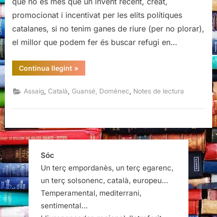
que no és més que un invent recent, creat,
promocionat i incentivat per les elits polítiques
catalanes, si no tenim ganes de riure (per no plorar),
el millor que podem fer és buscar refugi en…
“Catalunya
Continua llegint
»
a
l’exili,
Domènec
,
,
,
Assaig
Català
Guansé, Domènec
Notes de lectura
Guansé”
Sóc
Un terç empordanès, un terç egarenc,
un terç solsonenc, català, europeu…
Temperamental, mediterrani,
sentimental…