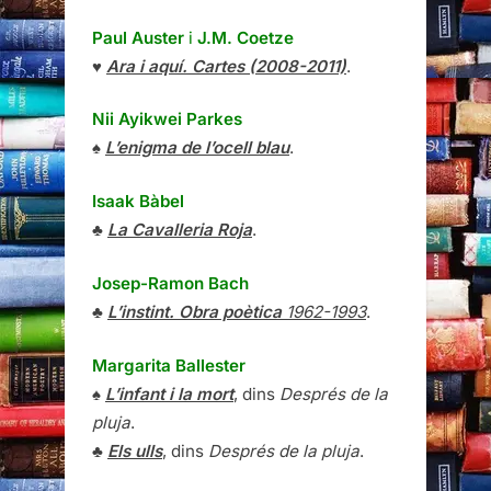
Paul Auster
i
J.M. Coetze
♥
Ara i aquí. Cartes (2008-2011)
.
Nii Ayikwei Parkes
♠
L’enigma de l’ocell blau
.
Isaak Bàbel
♣
La Cavalleria Roja
.
Josep-Ramon Bach
♣
L’instint. Obra poètica
1962-1993
.
Margarita Ballester
♠
L’infant i la mort
, dins
Després de la
pluja
.
♣
Els ulls
, dins
Després de la pluja
.