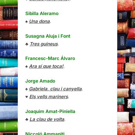
Sibilla Aleramo
♠
Una dona
.
Susagna Aluja i Font
♣
Tres guineus
.
Francesc-Marc Álvaro
♠
Ara sí que toca!
.
Jorge Amado
♠
Gabriela, clau i canyella
.
♥
Els vells mariners
.
Joaquim Amat-Piniella
♣
La clau de volta
.
Niccoló Ammaniti