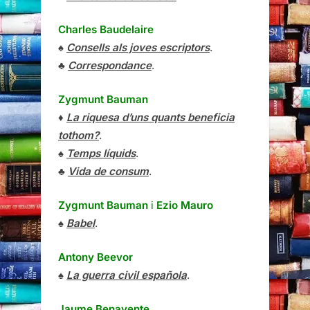
Charles Baudelaire
♠
Consells als joves escriptors
.
♣
Correspondance
.
Zygmunt Bauman
♦
La riquesa d’uns quants beneficia
tothom?
.
♠
Temps líquids
.
♣
Vida de consum
.
Zygmunt Bauman
i
Ezio Mauro
♠
Babel
.
Antony Beevor
♠
La guerra civil española
.
Jaume Benavente