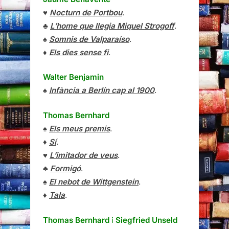
♥
Nocturn de Portbou
.
♣
L’home que llegia Miquel Strogoff
.
♠
Somnis de Valparaíso
.
♦
Els dies sense fi
.
Walter Benjamin
♠
Infància a Berlín cap al 1900
.
Thomas Bernhard
♠
Els meus premis
.
♦
Sí
.
♥
L’imitador de veus
.
♣
Formigó
.
♠
El nebot de Wittgenstein
.
♦
Tala
.
Thomas Bernhard
i
Siegfried Unseld