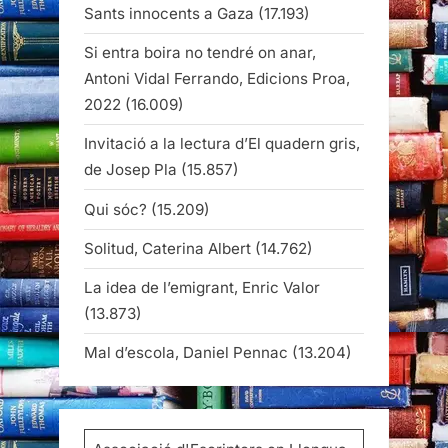
Sants innocents a Gaza
(17.193)
Si entra boira no tendré on anar,
Antoni Vidal Ferrando, Edicions Proa,
2022
(16.009)
Invitació a la lectura d’El quadern gris,
de Josep Pla
(15.857)
Qui sóc?
(15.209)
Solitud, Caterina Albert
(14.762)
La idea de l’emigrant, Enric Valor
(13.873)
Mal d’escola, Daniel Pennac
(13.204)