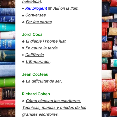
helvètica)
.
♦
Riu brogent
III:
Allí on la llum
.
♠
Converses
.
♣
Fer les cartes
.
Jordi Coca
♣
El diable i l’home just
.
♥
En caure la tarda
.
♦
Califòrnia
.
♣
L’Emperador
.
Jean Cocteau
♣
La dificultat de ser
.
Richard Cohen
♣
Cómo piensan los escritores.
Técnicas, manías y miedos de los
grandes escritores
.