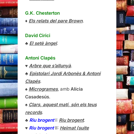
G.K. Chesterton
♦
Els relats del pare Brown
.
David Cirici
♣
El setè àngel
.
Antoni Clapés
♥
Arbre que s’allunyà
.
♣
Epistolari Jordi Arbonès & Antoni
Clapés
.
♠
Microgrames
, amb
Alícia
Casadesús
.
♠
Clars, aquest matí, són els teus
records
.
♣
Riu brogent
I:
Riu brogent
.
♥
Riu brogent
II:
Heimat (suite