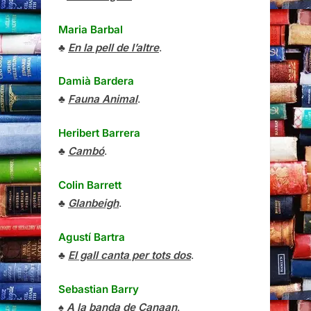
Maria Barbal
♣
En la pell de l’altre
.
Damià Bardera
♣
Fauna Animal
.
Heribert Barrera
♣
Cambó
.
Colin Barrett
♣
Glanbeigh
.
Agustí Bartra
♣
El gall canta per tots dos
.
Sebastian Barry
♠
A la banda de Canaan
.