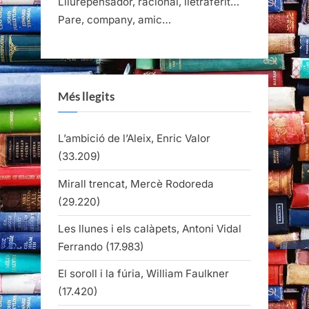
Lliurepensador, racional, lletraferit…
Pare, company, amic…
Més llegits
L’ambició de l’Aleix, Enric Valor
(33.209)
Mirall trencat, Mercè Rodoreda
(29.220)
Les llunes i els calàpets, Antoni Vidal
Ferrando
(17.983)
El soroll i la fúria, William Faulkner
(17.420)