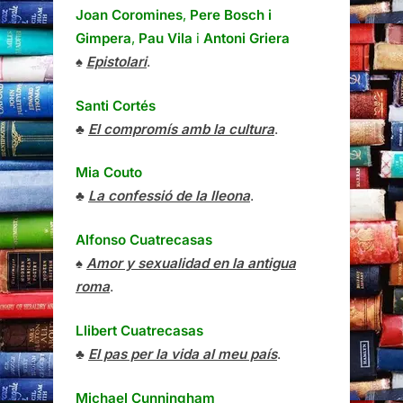
Joan Coromines
,
Pere Bosch i
Gimpera
,
Pau Vila
i
Antoni Griera
♠
Epistolari
.
Santi Cortés
♣
El compromís amb la cultura
.
Mia Couto
♣
La confessió de la lleona
.
Alfonso Cuatrecasas
♠
Amor y sexualidad en la antigua
roma
.
Llibert Cuatrecasas
♣
El pas per la vida al meu país
.
Michael Cunningham