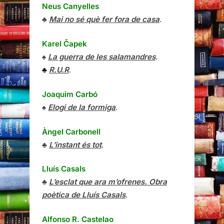
Neus Canyelles
♣
Mai no sé què fer fora de casa
.
Karel Čapek
♠
La guerra de les salamandres
.
♣
R.U.R
.
Joaquim Carbó
♠
Elogi de la formiga
.
Àngel Carbonell
♣
L’instant és tot
.
Lluís Casals
♣
L’esclat que ara m’ofrenes. Obra
poètica de Lluís Casals
.
Alfonso R. Castelao