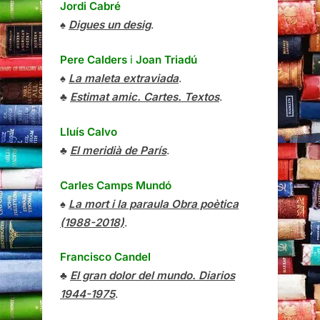
Jordi Cabré
♠
Digues un desig
.
Pere Calders
i
Joan Triadú
♠
La maleta extraviada
.
♣
Estimat amic. Cartes. Textos
.
Lluís Calvo
♣
El meridià de París
.
Carles Camps Mundó
♠
La mort i la paraula Obra poètica
(1988-2018)
.
Francisco Candel
♣
El gran dolor del mundo. Diarios
1944-1975
.