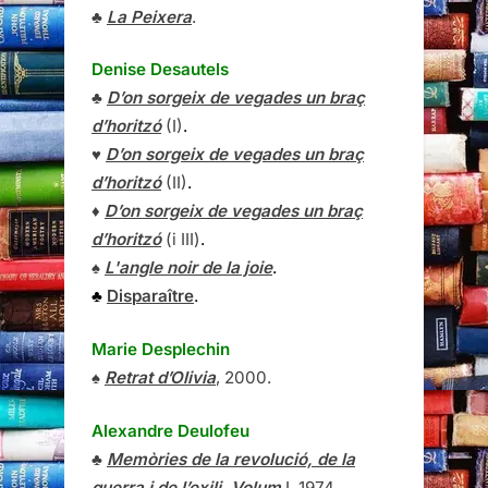
♣
La Peixera
.
Denise Desautels
♣
D’on sorgeix de vegades un braç
d’horitzó
(I)
.
♥
D’on sorgeix de vegades un braç
d’horitzó
(II)
.
♦
D’on sorgeix de vegades un braç
d’horitzó
(i III)
.
♠
L'angle noir de la joie
.
♣
Disparaître
.
Marie Desplechin
♠
Retrat d’Olivia
, 2000.
Alexandre Deulofeu
♣
Memòries de la revolució, de la
guerra i de l’exili, Volum
I
, 1974.