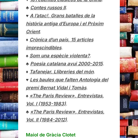
♣
Contes russos II
.
♥
A l’atac!, Grans batalles de la
història antiga d’Europa i el Pròxim
Orient
.
♦
Crònica d’un país, 15 articles
imprescindibles
.
♠
Som una espècie violenta?
.
♣
Poesia catalana avui 2000-2015
.
♦
Tafanejar. Llibreries del món
.
♥
Les baules que falten Antologia del
premi Bernat Vidal i Tomàs
.
♠
«The Paris Review», Entrevistas,
Vol. I (1953-1983)
.
♣
«The Paris Review»,
Entrevistas
,
Vol. II (1984-2012)
.
Maiol de Gràcia Clotet