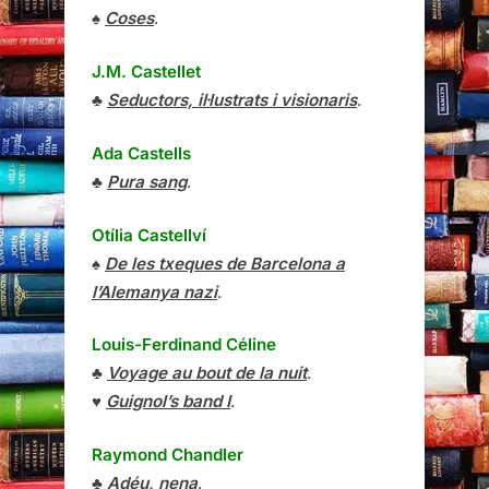
♠
Coses
.
J.M. Castellet
♣
Seductors, il·lustrats i visionaris
.
Ada Castells
♣
Pura sang
.
Otília Castellví
♠
De les txeques de Barcelona a
l’Alemanya nazi
.
Louis-Ferdinand Céline
♣
Voyage au bout de la nuit
.
♥
Guignol’s band I
.
Raymond Chandler
♣
Adéu, nena
.