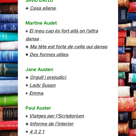
Silvio d’Arzo
♣
Casa aliena
.
Martine Audet
♠
El meu cap és fort allà on l’altra
dansa
.
♣
Ma tête est forte de celle qui danse
.
♥
Des formes utiles
.
Jane Austen
♣
Orgull i prejudici
.
♥
Lady Susan
.
♦
Emma
.
Paul Auster
♠
Viatges per l’Scriptorium
.
♣
Informe de l’interior
.
♥
4 3 2 1
.