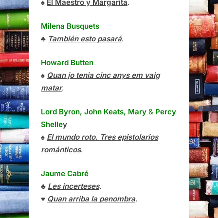
♠
El Maestro y Margarita
.
Milena Busquets
♣
También esto pasará
.
Howard Butten
♠
Quan jo tenia cinc anys em vaig
matar
.
Lord Byron, John Keats, Mary
&
Percy
Shelle
y
♠
El mundo roto. Tres epistolarios
románticos
.
Jaume Cabré
♣
Les incerteses
.
♥
Quan arriba la penombra
.