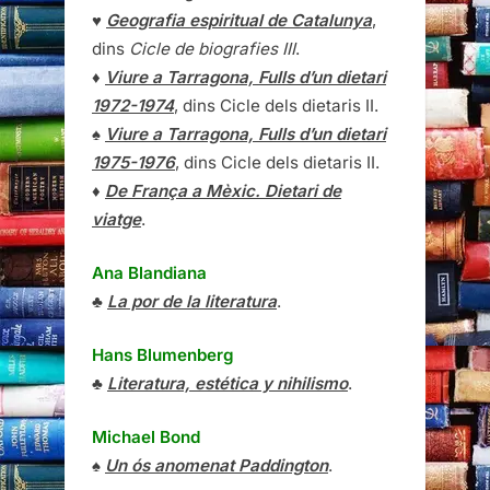
♥
Geografia espiritual de Catalunya
,
dins
Cicle de biografies III
.
♦
Viure a Tarragona, Fulls d’un dietari
1972-1974
, dins Cicle dels dietaris II.
♠
Viure a Tarragona, Fulls d’un dietari
1975-1976
, dins Cicle dels dietaris II.
♦
De França a Mèxic. Dietari de
viatge
.
Ana Blandiana
♣
La por de la literatura
.
Hans Blumenberg
♣
Literatura, estética y nihilismo
.
Michael Bond
♠
Un ós anomenat Paddington
.