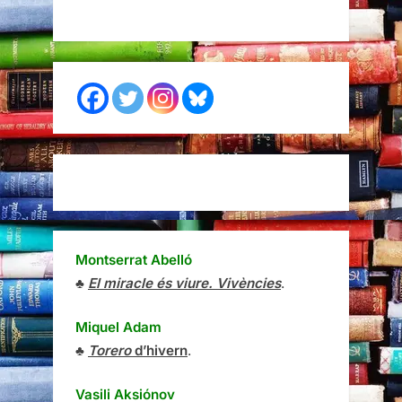
Montserrat Abelló
♣
El miracle és viure. Vivències
.
Miquel Adam
♣
Torero
d’hivern
.
Vasili Aksiónov