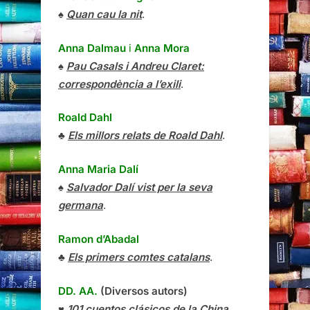
♠
Quan cau la nit
.
Anna Dalmau
i
Anna Mora
♠
Pau Casals i Andreu Claret:
correspondència a l’exili
.
Roald Dahl
♣
Els millors relats de Roald Dahl
.
Anna Maria Dalí
♠
Salvador Dalí vist per la seva
germana
.
Ramon d’Abadal
♣
Els primers comtes catalans
.
DD. AA.
(Diversos autors)
♥
101 cuentos clásicos de la China
.