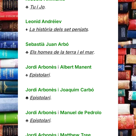
♣
Tu i Jo
.
Leonid Andréiev
♦
La història dels set penjats
.
Sebastià Juan Arbó
♣
Els homes de la terra i el mar
.
Jordi Arbonès
i
Albert Manent
♠
Epistolari
.
Jordi Arbonès
i
Joaquim Carbó
♣
Epistolari
.
Jordi Arbonès
i
Manuel de Pedrolo
♣
Epistolari
.
Jordi Arbonès
i
Matthew Tree