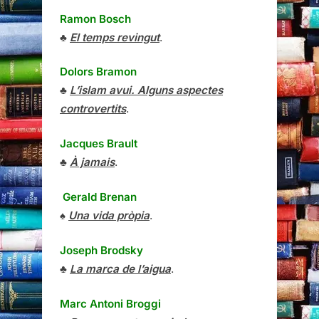
Ramon Bosch
♣
El temps revingut
.
Dolors Bramon
♣
L’islam avui. Alguns aspectes
controvertits
.
Jacques Brault
♣
À jamais
.
Gerald Brenan
♠
Una vida pròpia
.
Joseph Brodsky
♣
La marca de l’aigua
.
Marc Antoni Broggi