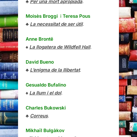
♣
Per una mort apropiada
.
Moisès Broggi
i
Teresa Pous
♣
La necessitat de ser útil
.
Anne Brontë
♠
La llogatera de Wildfell Hall
.
David Bueno
♣
L’enigma de la llibertat
.
Gesualdo Bufalino
♠
La llum i el dol
.
Charles Bukowski
♣
Correus
.
Mikhaïl Bulgàkov