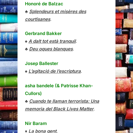
Honoré de Balzac
♣
Splendeurs et misères des
courtisanes
.
Gerbrand Bakker
♠
A dalt tot està tranquil
.
♣
Deu oques blanques
.
Josep Ballester
♠
L’agitació de l’escriptura
.
asha bandele (& Patrisse Khan-
Cullors)
♣
Cuando te llaman terrorista: Una
memoria del Black Lives Matter
.
Nir Baram
♦
La bona gent
.