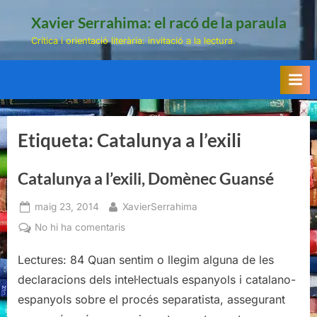
Skip
Xavier Serrahima: el racó de la paraula
to
Crítica i orientació literària: invitació a la lectura.
content
Etiqueta:
Catalunya a l’exili
Catalunya a l’exili, Domènec Guansé
Posted
By
maig 23, 2014
XavierSerrahima
on
a
No hi ha comentaris
Catalunya
Lectures: 84 Quan sentim o llegim alguna de les
a
l’exili,
declaracions dels intel·lectuals espanyols i catalano-
Domènec
espanyols sobre el procés separatista, assegurant
Guansé