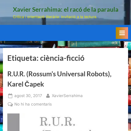
Skip
Xavier Serrahima: el racó de la paraula
to
Crítica i orientació literària: invitació a la lectura.
content
Etiqueta:
ciència-ficció
R.U.R. (Rossum’s Universal Robots),
Karel Čapek
Posted
By
agost 30, 2017
XavierSerrahima
on
a
No hi ha comentaris
R.U.R.
(Rossum’s
Universal
Robots),