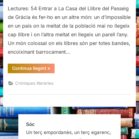
Presentació
Lectures: 54 Entrar a La Casa del Llibre del Passeig
de
Barcelona
de Gràcia és fer-ho en un altre món: un d’impossible
no
en un país on la meitat de la població mai no llegeix
existeix,
cap llibre i on l’altra meitat en llegeix un parell l’any.
de
Un món colossal on els llibres són per totes bandes,
David
Castillo
encoixinant barrocament…
“Presentació
Continua llegint
»
de
Barcelona
no
Cròniques literàries
existeix,
de
David
Castillo”
Sóc
Un terç empordanès, un terç egarenc,