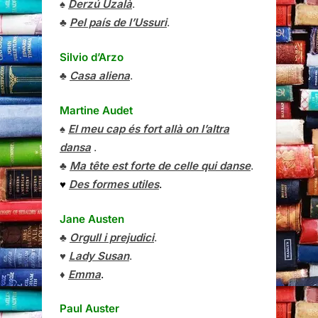
♠
Derzú Uzalà
.
♣
Pel país de l’Ussuri
.
Silvio d’Arzo
♣
Casa aliena
.
Martine Audet
♠
El meu cap és fort allà on l’altra
dansa
.
♣
Ma tête est forte de celle qui danse
.
♥
Des formes utiles
.
Jane Austen
♣
Orgull i prejudici
.
♥
Lady Susan
.
♦
Emma
.
Paul Auster