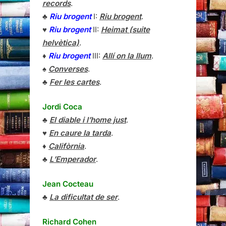
records
.
♣
Riu brogent
I:
Riu brogent
.
♥
Riu brogent
II:
Heimat (suite
helvètica)
.
♦
Riu brogent
III:
Allí on la llum
.
♠
Converses
.
♣
Fer les cartes
.
Jordi Coca
♣
El diable i l’home just
.
♥
En caure la tarda
.
♦
Califòrnia
.
♣
L’Emperador
.
Jean Cocteau
♣
La dificultat de ser
.
Richard Cohen