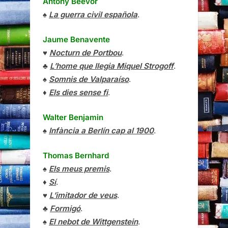
Antony Beevor
♠
La guerra civil española
.
Jaume Benavente
♥
Nocturn de Portbou
.
♣
L’home que llegia Miquel Strogoff
.
♠
Somnis de Valparaíso
.
♦
Els dies sense fi
.
Walter Benjamin
♠
Infància a Berlín cap al 1900
.
Thomas Bernhard
♠
Els meus premis
.
♦
Sí
.
♥
L’imitador de veus
.
♣
Formigó
.
♠
El nebot de Wittgenstein
.