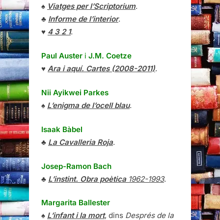
♠
Viatges per l’Scriptorium
.
♣
Informe de l’interior
.
♥
4 3 2 1
.
Paul Auster
i
J.M. Coetze
♥
Ara i aquí. Cartes (2008-2011)
.
Nii Ayikwei Parkes
♠
L’enigma de l’ocell blau
.
Isaak Bàbel
♣
La Cavalleria Roja
.
Josep-Ramon Bach
♣
L’instint. Obra poètica
1962-1993
.
Margarita Ballester
♠
L’infant i la mort
, dins
Després de la