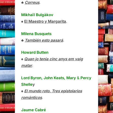
♣
Correus
.
Mikhaïl Bulgàkov
♠
El Maestro y Margarita
.
Milena Busquets
♣
También esto pasará
.
Howard Butten
♠
Quan jo tenia cinc anys em vaig
matar
.
Lord Byron, John Keats, Mary
&
Percy
Shelle
y
♠
El mundo roto. Tres epistolarios
románticos
.
Jaume Cabré