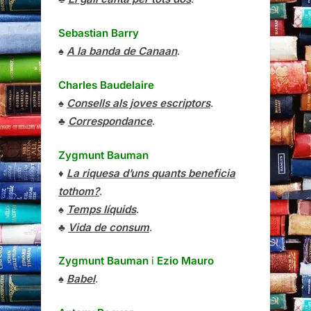
Sebastian Barry
♠
A la banda de Canaan
.
Charles Baudelaire
♠
Consells als joves escriptors
.
♣
Correspondance
.
Zygmunt Bauman
♦
La riquesa d’uns quants beneficia
tothom?
.
♠
Temps líquids
.
♣
Vida de consum
.
Zygmunt Bauman
i
Ezio Mauro
♠
Babel
.