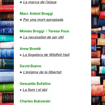
♣
La marca de l’aigua
.
Marc Antoni Broggi
♣
Per una mort apropiada
.
Moisès Broggi
i
Teresa Pous
♣
La necessitat de ser útil
.
Anne Brontë
♠
La llogatera de Wildfell Hall
.
David Bueno
♣
L’enigma de la llibertat
.
Gesualdo Bufalino
♠
La llum i el dol
.
Charles Bukowski