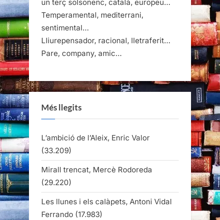
un terç solsonenc, català, europeu…
Temperamental, mediterrani,
sentimental…
Lliurepensador, racional, lletraferit…
Pare, company, amic…
Més llegits
L’ambició de l’Aleix, Enric Valor
(33.209)
Mirall trencat, Mercè Rodoreda
(29.220)
Les llunes i els calàpets, Antoni Vidal
Ferrando
(17.983)