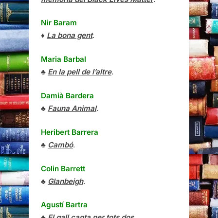
Nir Baram
♦
La bona gent
.
Maria Barbal
♣
En la pell de l’altre
.
Damià Bardera
♣
Fauna Animal
.
Heribert Barrera
♣
Cambó
.
Colin Barrett
♣
Glanbeigh
.
Agustí Bartra
♣
El gall canta per tots dos
.