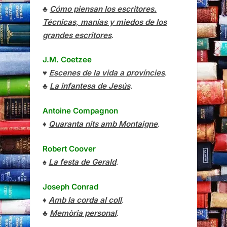
♣
Cómo piensan los escritores.
Técnicas, manías y miedos de los
grandes escritores
.
J.M. Coetzee
♥
Escenes de la vida a províncies
.
♣
La infantesa de Jesús
.
Antoine Compagnon
♦
Quaranta nits amb Montaigne
.
Robert Coover
♠
La festa de Gerald
.
Joseph Conrad
♦
Amb la corda al coll
.
♣
Memòria personal
.