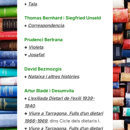
♦
Tala
.
Thomas Bernhard
i
Siegfried Unseld
♠
Correspondencia
.
Prudenci Bertrana
♣
Violeta
.
♥
Josafat
.
David Bezmozgis
♠
Nataixa i altres històries
.
Artur Bladé i Desumvila
♠
L’exiliada Dietari de l’exili 1939-
1940
.
♣
Viure a Tarragona, Fulls d’un dietari
1966-1969
, dins Cicle dels dietaris I.
♥
Viure a Tarragona, Fulls d’un dietari