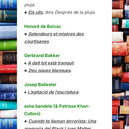
pluja
.
♣
Els ulls
, dins
Després de la pluja
.
Honoré de Balzac
♣
Splendeurs et misères des
courtisanes
.
Gerbrand Bakker
♠
A dalt tot està tranquil
.
♣
Deu oques blanques
.
Josep Ballester
♠
L’agitació de l’escriptura
.
asha bandele (& Patrisse Khan-
Cullors)
♣
Cuando te llaman terrorista: Una
memoria del Black Lives Matter
.