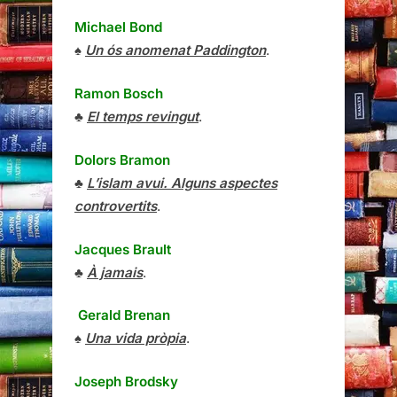
Michael Bond
♠
Un ós anomenat Paddington
.
Ramon Bosch
♣
El temps revingut
.
Dolors Bramon
♣
L’islam avui. Alguns aspectes
controvertits
.
Jacques Brault
♣
À jamais
.
Gerald Brenan
♠
Una vida pròpia
.
Joseph Brodsky