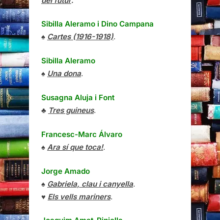
del futur
.
Sibilla Aleramo
i
Dino Campana
♠
Cartes (1916-1918)
.
Sibilla Aleramo
♠
Una dona
.
Susagna Aluja i Font
♣
Tres guineus
.
Francesc-Marc Álvaro
♠
Ara sí que toca!
.
Jorge Amado
♠
Gabriela, clau i canyella
.
♥
Els vells mariners
.