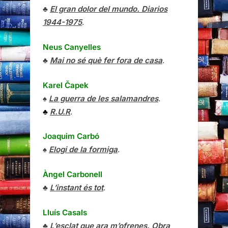
♣
El gran dolor del mundo. Diarios
1944-1975
.
Neus Canyelles
♣
Mai no sé què fer fora de casa
.
Karel Čapek
♠
La guerra de les salamandres
.
♣
R.U.R
.
Joaquim Carbó
♠
Elogi de la formiga
.
Àngel Carbonell
♣
L’instant és tot
.
Lluís Casals
♣
L’esclat que ara m’ofrenes. Obra