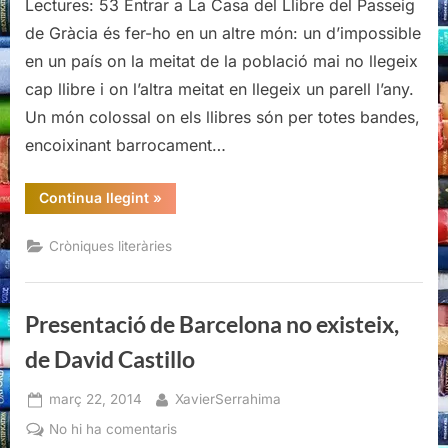
Lectures: 53 Entrar a La Casa del Llibre del Passeig
de
Barcelona
de Gràcia és fer-ho en un altre món: un d’impossible
no
en un país on la meitat de la població mai no llegeix
existeix,
cap llibre i on l’altra meitat en llegeix un parell l’any.
de
Un món colossal on els llibres són per totes bandes,
David
Castillo
encoixinant barrocament…
“Presentació
Continua llegint
»
de
Barcelona
no
Cròniques literàries
existeix,
de
David
Castillo”
Presentació de Barcelona no existeix,
de David Castillo
Posted
By
març 22, 2014
XavierSerrahima
on
a
No hi ha comentaris