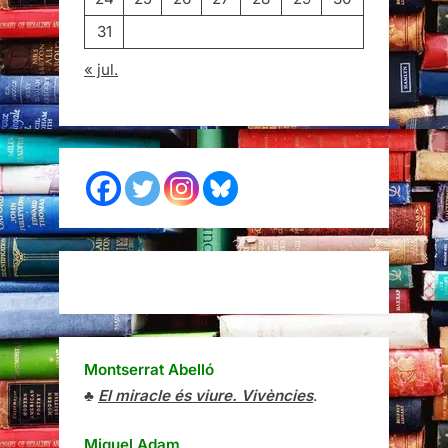
31
« jul.
Montserrat Abelló
♣
El miracle és viure. Vivències
.
Miquel Adam