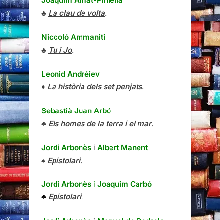
Joaquim Amat-Piniella
♣
La clau de volta
.
Niccoló Ammaniti
♣
Tu i Jo
.
Leonid Andréiev
♦
La història dels set penjats
.
Sebastià Juan Arbó
♣
Els homes de la terra i el mar
.
Jordi Arbonès
i
Albert Manent
♠
Epistolari
.
Jordi Arbonès
i
Joaquim Carbó
♣
Epistolari
.