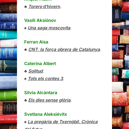
♣
Torero
d’hivern
.
Vasili Aksiónov
♠
Una saga moscovita
.
Ferran Aisa
♣
CNT, la força obrera de Catalunya
.
Caterina Albert
♣
Solitud
.
♠
Tots els contes 3
.
Sílvia Alcàntara
♣
Els dies sense glòria
.
Svetlana Aleksiévitx
♠
La pregària de Txernòbil. Crònica