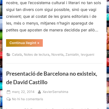
nostre, que l’ecosistema cultural i literari no tan sols
sigui tan divers com sigui possible, sinó que vagi
creixent; que al costat de les grans editorials i de
les, més o menys, mitjanes n’hagin aparegut de
petites que aposten de manera decidida per allò…
“Nosaltres,
Continua llegint
»
Ievgueni
Zamiatin”
,
,
,
Català
Notes de lectura
Novel·la
Zamiatin, Ievgueni
Presentació de Barcelona no existeix,
de David Castillo
Posted
By
març 22, 2014
XavierSerrahima
on
a
No hi ha comentaris
Presentació