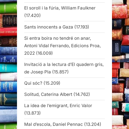
El soroll i la fúria, William Faulkner
(17.420)
Sants innocents a Gaza
(17.193)
Si entra boira no tendré on anar,
Antoni Vidal Ferrando, Edicions Proa,
2022
(16.009)
Invitació a la lectura d’El quadern gris,
de Josep Pla
(15.857)
Qui sóc?
(15.209)
Solitud, Caterina Albert
(14.762)
La idea de l’emigrant, Enric Valor
(13.873)
Mal d’escola, Daniel Pennac
(13.204)