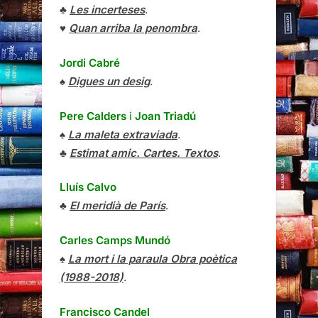
♣
Les incerteses
.
♥
Quan arriba la penombra
.
Jordi Cabré
♠
Digues un desig
.
Pere Calders
i
Joan Triadú
♠
La maleta extraviada
.
♣
Estimat amic. Cartes. Textos
.
Lluís Calvo
♣
El meridià de París
.
Carles Camps Mundó
♠
La mort i la paraula Obra poètica
(1988-2018)
.
Francisco Candel