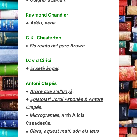
Raymond Chandler
♣
Adéu, nena
.
G.K. Chesterton
♦
Els relats del pare Brown
.
David Cirici
♣
El setè àngel
.
Antoni Clapés
♥
Arbre que s’allunyà
.
♣
Epistolari Jordi Arbonès & Antoni
Clapés
.
♠
Microgrames
, amb
Alícia
Casadesús
.
♠
Clars, aquest matí, són els teus