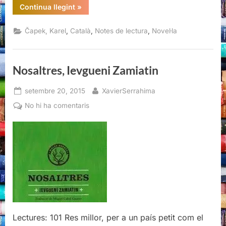
“R.U.R.
Continua llegint
»
(Rossum’s
Universal
Robots),
,
,
,
Čapek, Karel
Català
Notes de lectura
Novel·la
Karel
Čapek”
Nosaltres, Ievgueni Zamiatin
Posted
By
setembre 20, 2015
XavierSerrahima
on
a
No hi ha comentaris
Nosaltres,
Ievgueni
Zamiatin
Lectures: 101 Res millor, per a un país petit com el