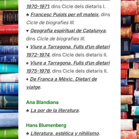
1970-1971
, dins Cicle dels dietaris I.
♣
Francesc Pujols per ell mateix
, dins
Cicle de biografies III
.
♥
Geografia espiritual de Catalunya
,
dins
Cicle de biografies III
.
♦
Viure a Tarragona, Fulls d’un dietari
1972-1974
, dins Cicle dels dietaris II.
♠
Viure a Tarragona, Fulls d’un dietari
1975-1976
, dins Cicle dels dietaris II.
♦
De França a Mèxic. Dietari de
viatge
.
Ana Blandiana
♣
La por de la literatura
.
Hans Blumenberg
♣
Literatura, estética y nihilismo
.