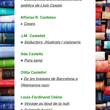
poètica de Lluís Casals
.
Alfonso R. Castelao
♠
Coses
.
J.M. Castellet
♣
Seductors, il·lustrats i visionaris
.
Ada Castells
♣
Pura sang
.
Otília Castellví
♠
De les txeques de Barcelona a
l’Alemanya nazi
.
Louis-Ferdinand Céline
♣
Voyage au bout de la nuit
.
♥
Guignol’s band I
.