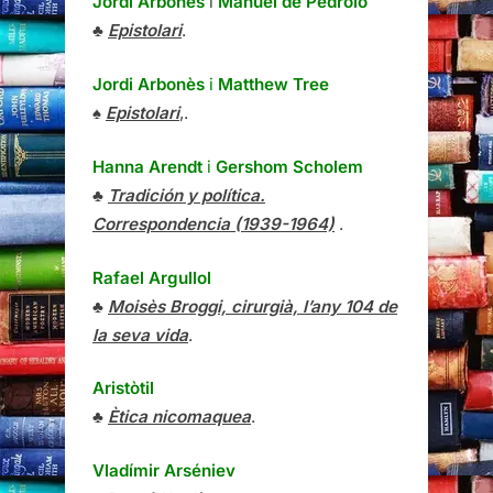
Jordi Arbonès
i
Manuel de Pedrolo
♣
Epistolari
.
Jordi Arbonès
i
Matthew Tree
♠
Epistolari
,.
Hanna Arendt
i
Gershom Scholem
♣
Tradición y política.
Correspondencia (1939-1964)
.
Rafael Argullol
♣
Moisès Broggi, cirurgià, l’any 104 de
la seva vida
.
Aristòtil
♣
Ètica nicomaquea
.
Vladímir Arséniev