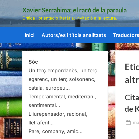
Skip
Xavier Serrahima: el racó de la paraula
to
Crítica i orientació literària: invitació a la lectura.
content
Inici
Autors/es i títols analitzats
Traductors/
Sóc
Eti
Un terç empordanès, un terç
alt
egarenc, un terç solsonenc,
català, europeu…
Cita
Temperamental, mediterrani,
sentimental…
de 
Lliurepensador, racional,
lletraferit…
Po
ma
on
Pare, company, amic…