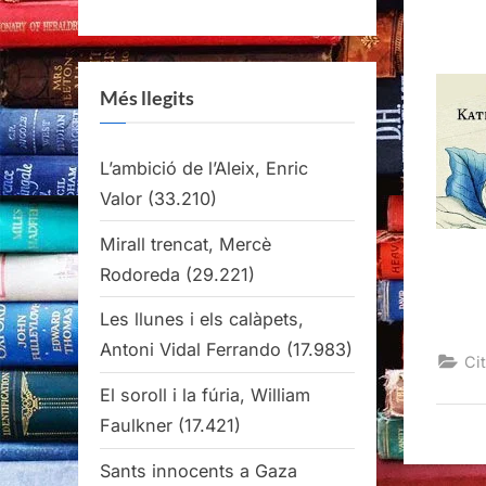
Més llegits
L’ambició de l’Aleix, Enric
Valor
(33.210)
Mirall trencat, Mercè
Rodoreda
(29.221)
Les llunes i els calàpets,
Antoni Vidal Ferrando
(17.983)
Cit
El soroll i la fúria, William
Faulkner
(17.421)
Sants innocents a Gaza