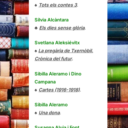
♠
Tots els contes 3
.
Sílvia Alcàntara
♣
Els dies sense glòria
.
Svetlana Aleksiévitx
♠
La pregària de Txernòbil.
Crònica del futur
.
Sibilla Aleramo
i
Dino
Campana
♠
Cartes (1916-1918)
.
Sibilla Aleramo
♠
Una dona
.
Susagna Aluja i Font