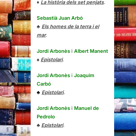
♦
La història dels set penjats
.
Sebastià Juan Arbó
♣
Els homes de la terra i el
mar
.
Jordi Arbonès
i
Albert Manent
♠
Epistolari
.
Jordi Arbonès
i
Joaquim
Carbó
♣
Epistolari
.
Jordi Arbonès
i
Manuel de
Pedrolo
♣
Epistolari
.