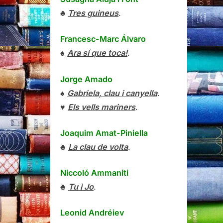
♣
Tres guineus
.
Francesc-Marc Álvaro
♠
Ara sí que toca!
.
Jorge Amado
♠
Gabriela, clau i canyella
.
♥
Els vells mariners
.
Joaquim Amat-Piniella
♣
La clau de volta
.
Niccoló Ammaniti
♣
Tu i Jo
.
Leonid Andréiev