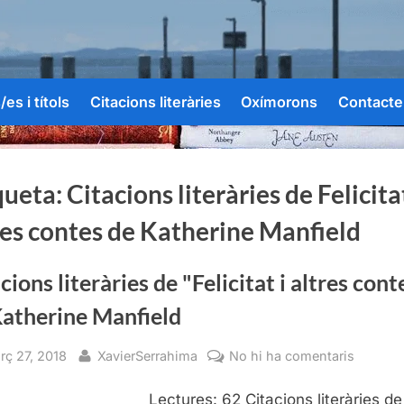
es i títols
Citacions literàries
Oxímorons
Contacte
queta:
Citacions literàries de Felicitat
res contes de Katherine Manfield
cions literàries de "Felicitat i altres cont
Katherine Manfield
sted
By
a
rç 27, 2018
XavierSerrahima
No hi ha comentaris
Citacio
Lectures: 62 Citacions literàries de
literàrie