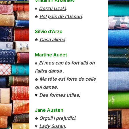
Vladímir Arséniev
♠
Derzú Uzalà
.
♣
Pel país de l’Ussuri
.
Silvio d’Arzo
♣
Casa aliena
.
Martine Audet
♠
El meu cap és fort allà on
l’altra dansa
.
♣
Ma tête est forte de celle
qui danse
.
♥
Des formes utiles
.
Jane Austen
♣
Orgull i prejudici
.
♥
Lady Susan
.