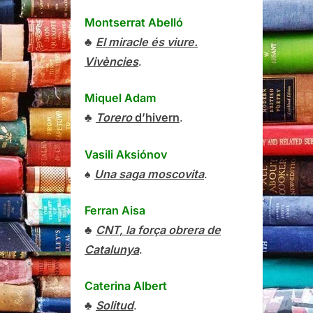
Montserrat Abelló
♣
El miracle és viure.
Vivències
.
Miquel Adam
♣
Torero
d’hivern
.
Vasili Aksiónov
♠
Una saga moscovita
.
Ferran Aisa
♣
CNT, la força obrera de
Catalunya
.
Caterina Albert
♣
Solitud
.