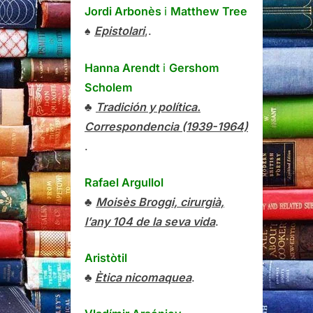
Jordi Arbonès
i
Matthew Tree
♠
Epistolari
,.
Hanna Arendt
i
Gershom
Scholem
♣
Tradición y política.
Correspondencia (1939-1964)
.
Rafael Argullol
♣
Moisès Broggi, cirurgià,
l’any 104 de la seva vida
.
Aristòtil
♣
Ètica nicomaquea
.