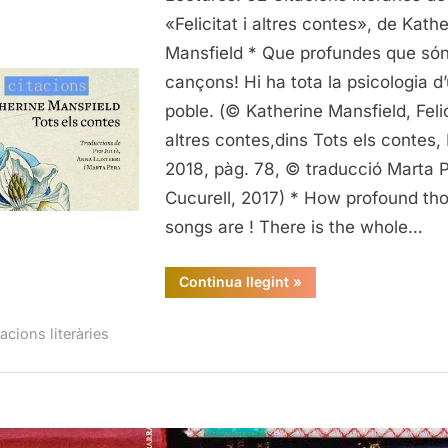
de
«Felicitat i altres contes», de Kath
"Felicita
Mansfield * Que profundes que són
i
cançons! Hi ha tota la psicologia d
altres
poble. (© Katherine Mansfield, Felic
contes"
altres contes,dins Tots els contes,
de
2018, pàg. 78, © traducció Marta 
Katheri
Manfiel
Cucurell, 2017) * How profound th
songs are ! There is the whole…
“Citacions
Continua llegint
»
literàries
de
"Felicitat
acions literàries
i
altres
contes",
de
Katherine
Manfield”