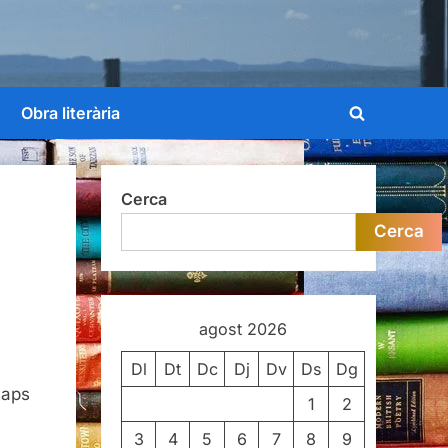
Obra literària
Toggle
search
form
Cerca
Cerca
agost 2026
Dl
Dt
Dc
Dj
Dv
Ds
Dg
saps
1
2
3
4
5
6
7
8
9