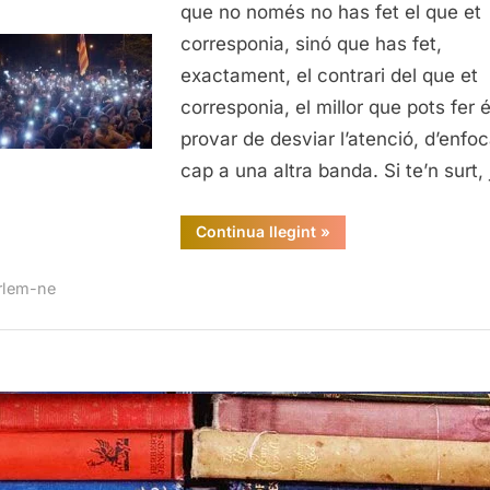
com
que no només no has fet el que et
hi
corresponia, sinó que has fet,
hem
exactament, el contrari del que et
arrib
corresponia, el millor que pots fer 
(III)
provar de desviar l’atenció, d’enfoc
cap a una altra banda. Si te’n surt,
“On
Continua llegint
»
som
i
com
rlem-ne
hi
hem
arribat
(III)”