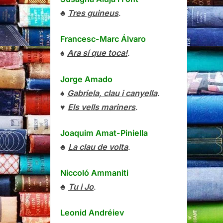
♣
Tres guineus
.
Francesc-Marc Álvaro
♠
Ara sí que toca!
.
Jorge Amado
♠
Gabriela, clau i canyella
.
♥
Els vells mariners
.
Joaquim Amat-Piniella
♣
La clau de volta
.
Niccoló Ammaniti
♣
Tu i Jo
.
Leonid Andréiev