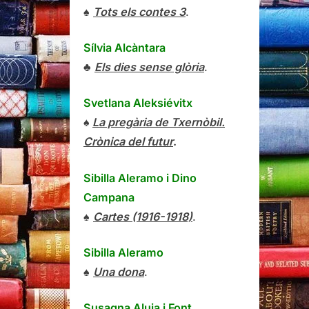
♠
Tots els contes 3
.
Sílvia Alcàntara
♣
Els dies sense glòria
.
Svetlana Aleksiévitx
♠
La pregària de Txernòbil.
Crònica del futur
.
Sibilla Aleramo
i
Dino
Campana
♠
Cartes (1916-1918)
.
Sibilla Aleramo
♠
Una dona
.
Susagna Aluja i Font