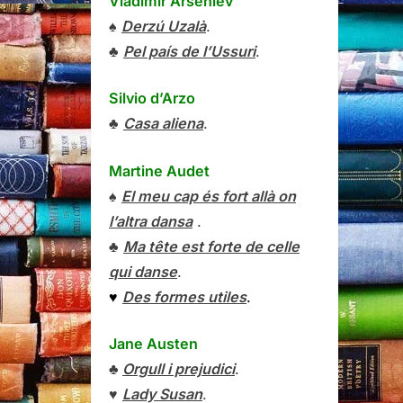
Vladímir Arséniev
♠
Derzú Uzalà
.
♣
Pel país de l’Ussuri
.
Silvio d’Arzo
♣
Casa aliena
.
Martine Audet
♠
El meu cap és fort allà on
l’altra dansa
.
♣
Ma tête est forte de celle
qui danse
.
♥
Des formes utiles
.
Jane Austen
♣
Orgull i prejudici
.
♥
Lady Susan
.