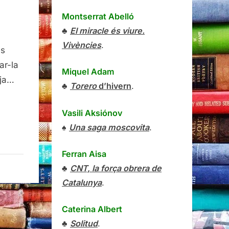
Montserrat Abelló
♣
El miracle és viure.
at
Vivències
.
és
ar-la
Miquel Adam
 ja…
♣
Torero
d’hivern
.
Vasili Aksiónov
♠
Una saga moscovita
.
Ferran Aisa
♣
CNT, la força obrera de
Catalunya
.
Caterina Albert
♣
Solitud
.