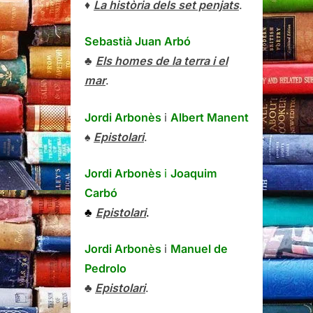
♦
La història dels set penjats
.
Sebastià Juan Arbó
♣
Els homes de la terra i el
mar
.
Jordi Arbonès
i
Albert Manent
♠
Epistolari
.
Jordi Arbonès
i
Joaquim
Carbó
♣
Epistolari
.
Jordi Arbonès
i
Manuel de
Pedrolo
♣
Epistolari
.