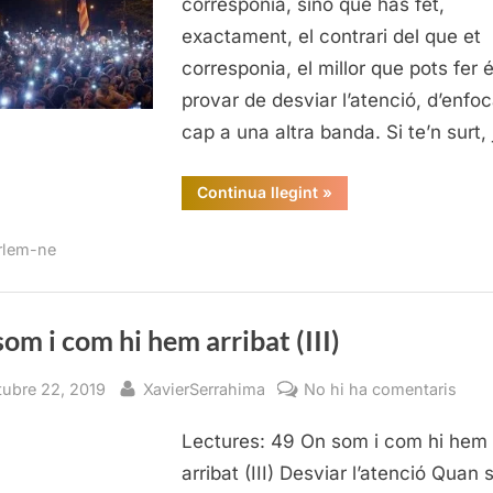
corresponia, sinó que has fet,
hem
exactament, el contrari del que et
arrib
corresponia, el millor que pots fer 
(III)
provar de desviar l’atenció, d’enfoc
cap a una altra banda. Si te’n surt,
“On
Continua llegint
»
som
i
com
rlem-ne
hi
hem
arribat
(III)”
om i com hi hem arribat (III)
sted
By
a
tubre 22, 2019
XavierSerrahima
No hi ha comentaris
On
Lectures: 49 On som i com hi hem
som
i
arribat (III) Desviar l’atenció Quan 