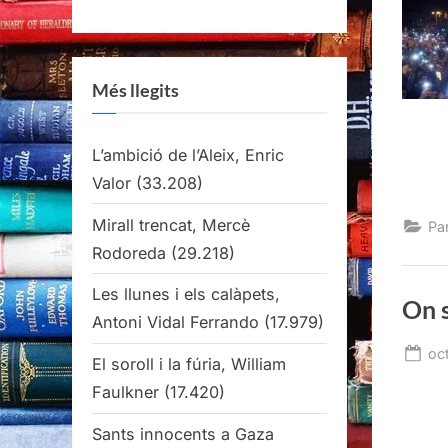
Més llegits
L’ambició de l’Aleix, Enric
Valor
(33.208)
Mirall trencat, Mercè
Pa
Rodoreda
(29.218)
Les llunes i els calàpets,
On s
Antoni Vidal Ferrando
(17.979)
Po
oc
El soroll i la fúria, William
on
Faulkner
(17.420)
Sants innocents a Gaza