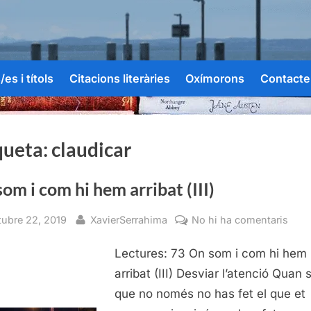
es i títols
Citacions literàries
Oxímorons
Contacte
queta:
claudicar
om i com hi hem arribat (III)
sted
By
a
tubre 22, 2019
XavierSerrahima
No hi ha comentaris
On
Lectures: 73 On som i com hi hem
som
i
arribat (III) Desviar l’atenció Quan 
com
que no només no has fet el que et
hi