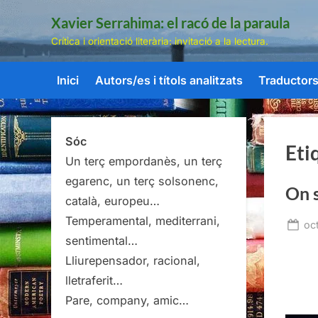
Skip
Xavier Serrahima: el racó de la paraula
to
Crítica i orientació literària: invitació a la lectura.
content
Inici
Autors/es i títols analitzats
Traductors/
Sóc
Eti
Un terç empordanès, un terç
egarenc, un terç solsonenc,
On s
català, europeu…
Temperamental, mediterrani,
Po
oc
sentimental…
on
Lliurepensador, racional,
lletraferit…
Pare, company, amic…