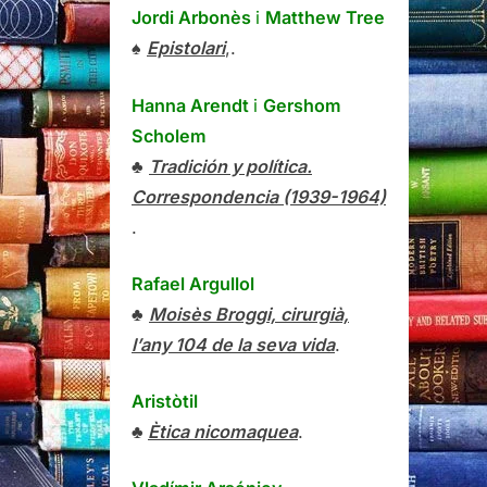
Jordi Arbonès
i
Matthew Tree
♠
Epistolari
,.
Hanna Arendt
i
Gershom
Scholem
♣
Tradición y política.
Correspondencia (1939-1964)
.
Rafael Argullol
♣
Moisès Broggi, cirurgià,
l’any 104 de la seva vida
.
Aristòtil
♣
Ètica nicomaquea
.