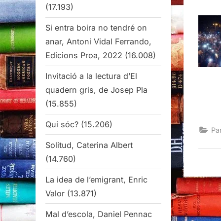
(17.193)
Si entra boira no tendré on
anar, Antoni Vidal Ferrando,
Edicions Proa, 2022
(16.008)
Invitació a la lectura d’El
quadern gris, de Josep Pla
(15.855)
Qui sóc?
(15.206)
Pa
Solitud, Caterina Albert
(14.760)
La idea de l’emigrant, Enric
Valor
(13.871)
Mal d’escola, Daniel Pennac