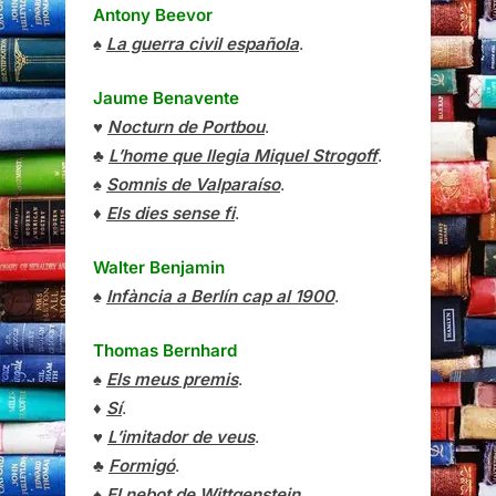
Antony Beevor
♠
La guerra civil española
.
Jaume Benavente
♥
Nocturn de Portbou
.
♣
L’home que llegia Miquel Strogoff
.
♠
Somnis de Valparaíso
.
♦
Els dies sense fi
.
Walter Benjamin
♠
Infància a Berlín cap al 1900
.
Thomas Bernhard
♠
Els meus premis
.
♦
Sí
.
♥
L’imitador de veus
.
♣
Formigó
.
♠
El nebot de Wittgenstein
.