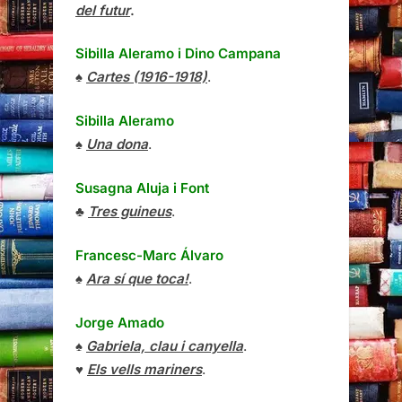
del futur
.
Sibilla Aleramo
i
Dino Campana
♠
Cartes (1916-1918)
.
Sibilla Aleramo
♠
Una dona
.
Susagna Aluja i Font
♣
Tres guineus
.
Francesc-Marc Álvaro
♠
Ara sí que toca!
.
Jorge Amado
♠
Gabriela, clau i canyella
.
♥
Els vells mariners
.