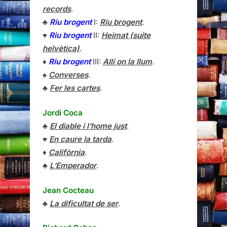
records
.
♣
Riu brogent
I:
Riu brogent
.
♥
Riu brogent
II:
Heimat (suite
helvètica)
.
♦
Riu brogent
III:
Allí on la llum
.
♠
Converses
.
♣
Fer les cartes
.
Jordi Coca
♣
El diable i l’home just
.
♥
En caure la tarda
.
♦
Califòrnia
.
♣
L’Emperador
.
Jean Cocteau
♣
La dificultat de ser
.