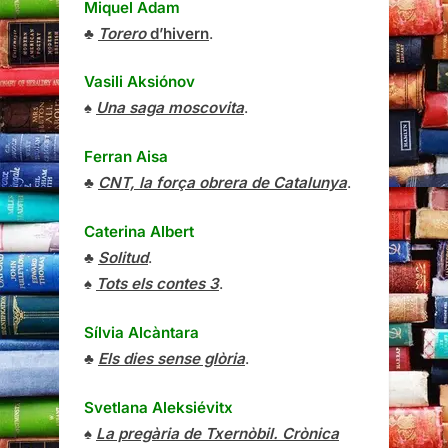
Miquel Adam
♣
Torero
d’hivern
.
Vasili Aksiónov
♠
Una saga moscovita
.
Ferran Aisa
♣
CNT, la força obrera de Catalunya
.
Caterina Albert
♣
Solitud
.
♠
Tots els contes 3
.
Sílvia Alcàntara
♣
Els dies sense glòria
.
Svetlana Aleksiévitx
♠
La pregària de Txernòbil. Crònica