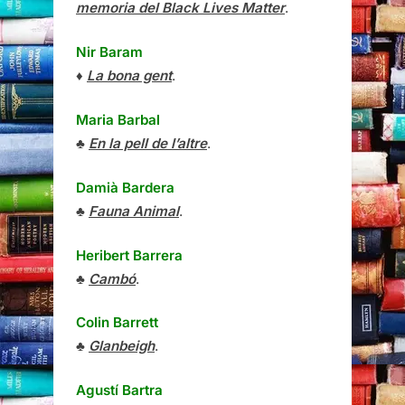
memoria del Black Lives Matter
.
Nir Baram
♦
La bona gent
.
Maria Barbal
♣
En la pell de l’altre
.
Damià Bardera
♣
Fauna Animal
.
Heribert Barrera
♣
Cambó
.
Colin Barrett
♣
Glanbeigh
.
Agustí Bartra