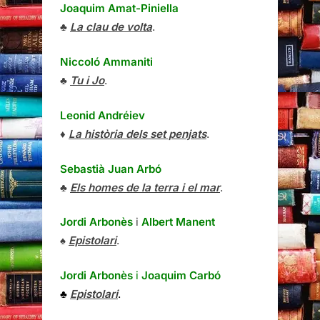
Joaquim Amat-Piniella
♣
La clau de volta
.
Niccoló Ammaniti
♣
Tu i Jo
.
Leonid Andréiev
♦
La història dels set penjats
.
Sebastià Juan Arbó
♣
Els homes de la terra i el mar
.
Jordi Arbonès
i
Albert Manent
♠
Epistolari
.
Jordi Arbonès
i
Joaquim Carbó
♣
Epistolari
.