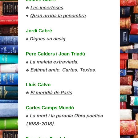
♣
Les incerteses
.
♥
Quan arriba la penombra
.
Jordi Cabré
♠
Digues un desig
.
Pere Calders
i
Joan Triadú
♠
La maleta extraviada
.
♣
Estimat amic. Cartes. Textos
.
Lluís Calvo
♣
El meridià de París
.
Carles Camps Mundó
♠
La mort i la paraula Obra poètica
(1988-2018)
.