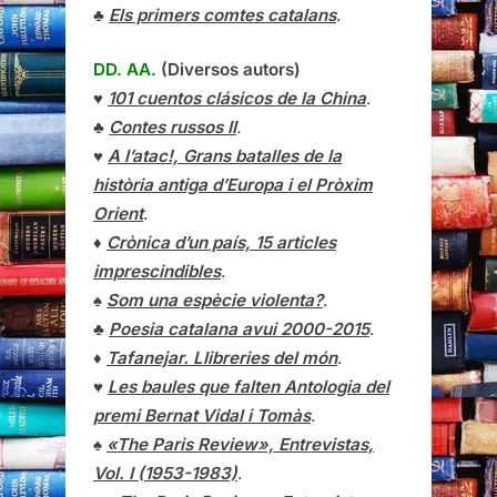
♣
Els primers comtes catalans
.
DD. AA.
(Diversos autors)
♥
101 cuentos clásicos de la China
.
♣
Contes russos II
.
♥
A l’atac!, Grans batalles de la
història antiga d’Europa i el Pròxim
Orient
.
♦
Crònica d’un país, 15 articles
imprescindibles
.
♠
Som una espècie violenta?
.
♣
Poesia catalana avui 2000-2015
.
♦
Tafanejar. Llibreries del món
.
♥
Les baules que falten Antologia del
premi Bernat Vidal i Tomàs
.
♠
«The Paris Review», Entrevistas,
Vol. I (1953-1983)
.