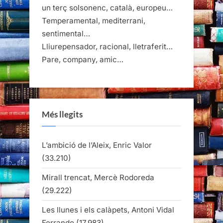
un terç solsonenc, català, europeu…
Temperamental, mediterrani,
sentimental…
Lliurepensador, racional, lletraferit…
Pare, company, amic…
Més llegits
L’ambició de l’Aleix, Enric Valor
(33.210)
Mirall trencat, Mercè Rodoreda
(29.222)
Les llunes i els calàpets, Antoni Vidal
Ferrando
(17.983)