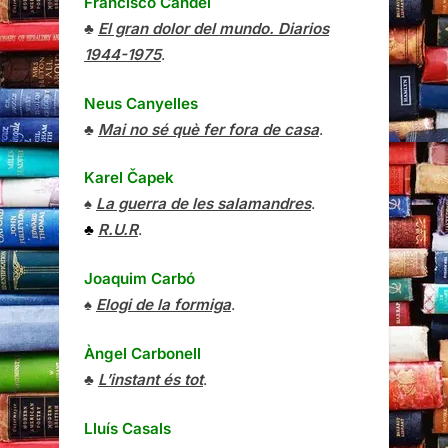
Francisco Candel
♣
El gran dolor del mundo. Diarios
1944-1975
.
Neus Canyelles
♣
Mai no sé què fer fora de casa
.
Karel Čapek
♠
La guerra de les salamandres
.
♣
R.U.R
.
Joaquim Carbó
♠
Elogi de la formiga
.
Àngel Carbonell
♣
L’instant és tot
.
Lluís Casals