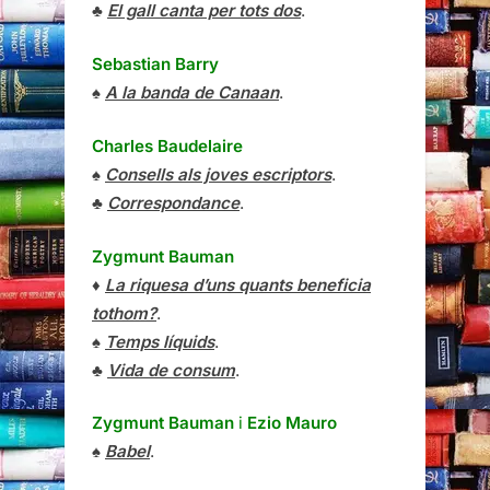
♣
El gall canta per tots dos
.
Sebastian Barry
♠
A la banda de Canaan
.
Charles Baudelaire
♠
Consells als joves escriptors
.
♣
Correspondance
.
Zygmunt Bauman
♦
La riquesa d’uns quants beneficia
tothom?
.
♠
Temps líquids
.
♣
Vida de consum
.
Zygmunt Bauman
i
Ezio Mauro
♠
Babel
.