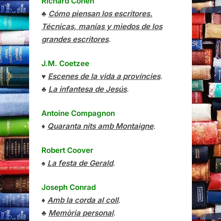
Richard Cohen
♣
Cómo piensan los escritores.
Técnicas, manías y miedos de los
grandes escritores
.
J.M. Coetzee
♥
Escenes de la vida a províncies
.
♣
La infantesa de Jesús
.
Antoine Compagnon
♦
Quaranta nits amb Montaigne
.
Robert Coover
♠
La festa de Gerald
.
Joseph Conrad
♦
Amb la corda al coll
.
♣
Memòria personal
.