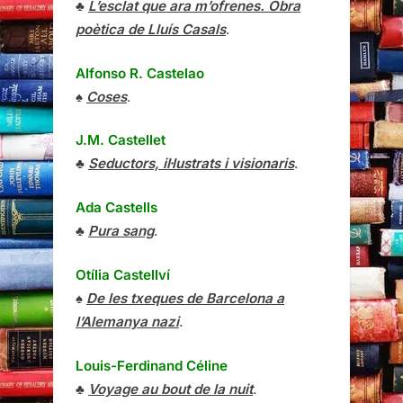
♣
L’esclat que ara m’ofrenes. Obra
poètica de Lluís Casals
.
Alfonso R. Castelao
♠
Coses
.
J.M. Castellet
♣
Seductors, il·lustrats i visionaris
.
Ada Castells
♣
Pura sang
.
Otília Castellví
♠
De les txeques de Barcelona a
l’Alemanya nazi
.
Louis-Ferdinand Céline
♣
Voyage au bout de la nuit
.