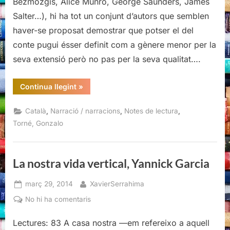
Bezmozgis, Alice Munro, George Saunders, James
Torné
Salter…), hi ha tot un conjunt d’autors que semblen
haver-se proposat demostrar que potser el del
conte pugui ésser definit com a gènere menor per la
seva extensió però no pas per la seva qualitat….
“Les
Continua llegint
»
parelles
dels
altres,
,
,
,
Català
Narració / narracions
Notes de lectura
Gonzalo
Torné”
Torné, Gonzalo
La nostra vida vertical, Yannick Garcia
Posted
By
març 29, 2014
XavierSerrahima
on
a
No hi ha comentaris
La
Lectures: 83 A casa nostra —em refereixo a aquell
nostra