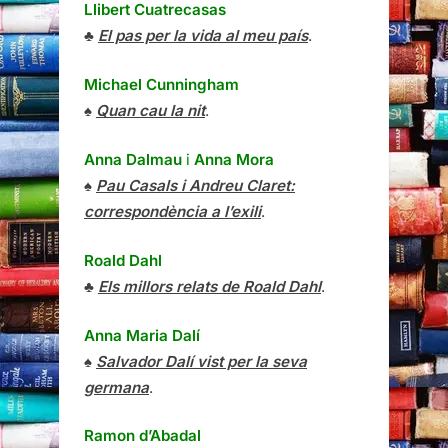
Llibert Cuatrecasas
♣
El pas per la vida al meu país
.
Michael Cunningham
♠
Quan cau la nit
.
Anna Dalmau
i
Anna Mora
♠
Pau Casals i Andreu Claret:
correspondència a l’exili
.
Roald Dahl
♣
Els millors relats de Roald Dahl
.
Anna Maria Dalí
♠
Salvador Dalí vist per la seva
germana
.
Ramon d’Abadal