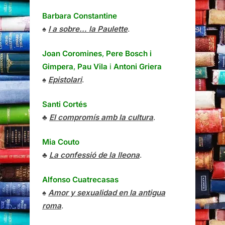
Barbara Constantine
♠
I a sobre… la Paulette
.
Joan Coromines
,
Pere Bosch i
Gimpera
,
Pau Vila
i
Antoni Griera
♠
Epistolari
.
Santi Cortés
♣
El compromís amb la cultura
.
Mia Couto
♣
La confessió de la lleona
.
Alfonso Cuatrecasas
♠
Amor y sexualidad en la antigua
roma
.