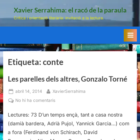
Skip
Xavier Serrahima: el racó de la paraula
to
Crítica i orientació literària: invitació a la lectura.
content
Etiqueta:
conte
Les parelles dels altres, Gonzalo Torné
Posted
By
abril 14, 2014
XavierSerrahima
on
a
No hi ha comentaris
Les
Lectures: 73 D’un temps ençà, tant a casa nostra
parelles
dels
(damià bardera, Adrià Pujol, Yannick Garcia…) com
altres,
a fora (Ferdinand von Schirach, David
Gonzalo