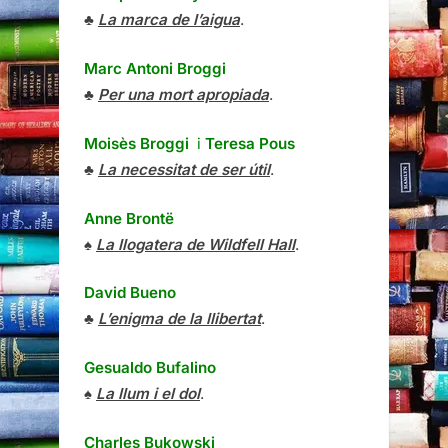
♣
La marca de l’aigua
.
Marc Antoni Broggi
♣
Per una mort apropiada
.
Moisès Broggi
i
Teresa Pous
♣
La necessitat de ser útil
.
Anne Brontë
♠
La llogatera de Wildfell Hall
.
David Bueno
♣
L’enigma de la llibertat
.
Gesualdo Bufalino
♠
La llum i el dol
.
Charles Bukowski