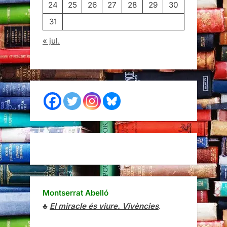
24
25
26
27
28
29
30
31
« jul.
Montserrat Abelló
♣
El miracle és viure. Vivències
.