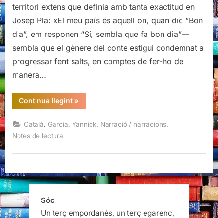
vida
territori extens que definia amb tanta exactitud en
vertical,
Josep Pla: «El meu país és aquell on, quan dic “Bon
Yannick
dia”, em responen “Sí, sembla que fa bon dia”—
Garcia
sembla que el gènere del conte estigui condemnat a
progressar fent salts, en comptes de fer-ho de
manera…
“La
Continua llegint
»
nostra
vida
vertical,
,
,
,
Català
Garcia, Yannick
Narració / narracions
Yannick
Garcia”
Notes de lectura
Sóc
Un terç empordanès, un terç egarenc,