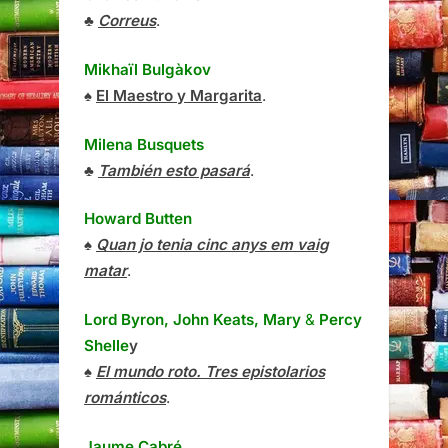
♣
Correus
.
Mikhaïl Bulgàkov
♠
El Maestro y Margarita
.
Milena Busquets
♣
También esto pasará
.
Howard Butten
♠
Quan jo tenia cinc anys em vaig
matar
.
Lord Byron, John Keats, Mary
&
Percy
Shelle
y
♠
El mundo roto. Tres epistolarios
románticos
.
Jaume Cabré