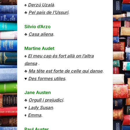
♠
Derzú Uzalà
.
♣
Pel país de l’Ussuri
.
Silvio d’Arzo
♣
Casa aliena
.
Martine Audet
♠
El meu cap és fort allà on l’altra
dansa
.
♣
Ma tête est forte de celle qui danse
.
♥
Des formes utiles
.
Jane Austen
♣
Orgull i prejudici
.
♥
Lady Susan
.
♦
Emma
.
Paul Auster