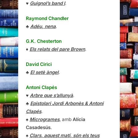
♥
Guignol’s band I
.
Raymond Chandler
♣
Adéu, nena
.
G.K. Chesterton
♦
Els relats del pare Brown
.
David Cirici
♣
El setè àngel
.
Antoni Clapés
♥
Arbre que s’allunyà
.
♣
Epistolari Jordi Arbonès & Antoni
Clapés
.
♠
Microgrames
, amb
Alícia
Casadesús
.
♠
Clars, aquest matí, són els teus