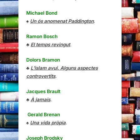
Michael Bond
♠
Un ós anomenat Paddington
.
Ramon Bosch
♣
El temps revingut
.
Dolors Bramon
♣
L’islam avui. Alguns aspectes
controvertits
.
Jacques Brault
♣
À jamais
.
Gerald Brenan
♠
Una vida pròpia
.
Joseph Brodsky