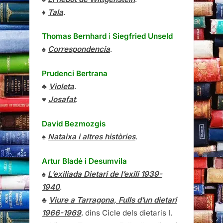
♦
Tala
.
Thomas Bernhard
i
Siegfried Unseld
♠
Correspondencia
.
Prudenci Bertrana
♣
Violeta
.
♥
Josafat
.
David Bezmozgis
♠
Nataixa i altres històries
.
Artur Bladé i Desumvila
♠
L’exiliada Dietari de l’exili 1939-
1940
.
♣
Viure a Tarragona, Fulls d’un dietari
1966-1969
, dins Cicle dels dietaris I.