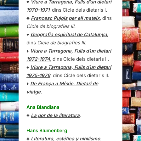
♥
Viure a Tarragona, Fulls d’un dietari
1970-1971
, dins Cicle dels dietaris I.
♣
Francesc Pujols per ell mateix
, dins
Cicle de biografies III
.
♥
Geografia espiritual de Catalunya
,
dins
Cicle de biografies III
.
♦
Viure a Tarragona, Fulls d’un dietari
1972-1974
, dins Cicle dels dietaris II.
♠
Viure a Tarragona, Fulls d’un dietari
1975-1976
, dins Cicle dels dietaris II.
♦
De França a Mèxic. Dietari de
viatge
.
Ana Blandiana
♣
La por de la literatura
.
Hans Blumenberg
♣
Literatura, estética y nihilismo
.