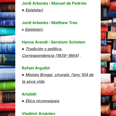
Jordi Arbonès
i
Manuel de Pedrolo
♣
Epistolari
.
Jordi Arbonès
i
Matthew Tree
♠
Epistolari
,.
Hanna Arendt
i
Gershom Scholem
♣
Tradición y política.
Correspondencia (1939-1964)
.
Rafael Argullol
♣
Moisès Broggi, cirurgià, l’any 104 de
la seva vida
.
Aristòtil
♣
Ètica nicomaquea
.
Vladímir Arséniev