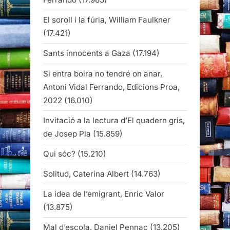
El soroll i la fúria, William Faulkner
(17.421)
Sants innocents a Gaza
(17.194)
Si entra boira no tendré on anar,
Antoni Vidal Ferrando, Edicions Proa,
2022
(16.010)
Invitació a la lectura d’El quadern gris,
de Josep Pla
(15.859)
Qui sóc?
(15.210)
Solitud, Caterina Albert
(14.763)
La idea de l’emigrant, Enric Valor
(13.875)
Mal d’escola, Daniel Pennac
(13.205)