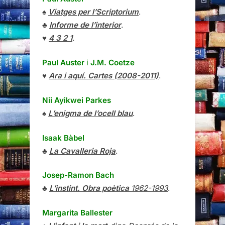
♠
Viatges per l’Scriptorium
.
♣
Informe de l’interior
.
♥
4 3 2 1
.
Paul Auster
i
J.M. Coetze
♥
Ara i aquí. Cartes (2008-2011)
.
Nii Ayikwei Parkes
♠
L’enigma de l’ocell blau
.
Isaak Bàbel
♣
La Cavalleria Roja
.
Josep-Ramon Bach
♣
L’instint. Obra poètica
1962-1993
.
Margarita Ballester