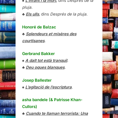
♠
L’infant i la mort
, dins
Després de la
pluja
.
♣
Els ulls
, dins
Després de la pluja
.
Honoré de Balzac
♣
Splendeurs et misères des
courtisanes
.
Gerbrand Bakker
♠
A dalt tot està tranquil
.
♣
Deu oques blanques
.
Josep Ballester
♠
L’agitació de l’escriptura
.
asha bandele (& Patrisse Khan-
Cullors)
♣
Cuando te llaman terrorista: Una