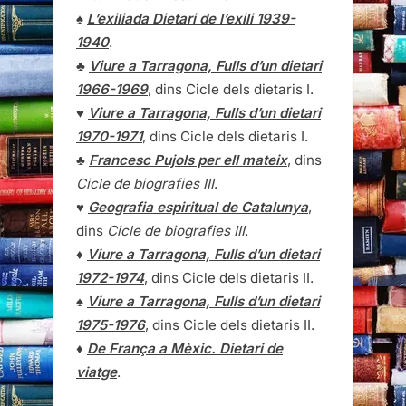
♠
L’exiliada Dietari de l’exili 1939-
1940
.
♣
Viure a Tarragona, Fulls d’un dietari
1966-1969
, dins Cicle dels dietaris I.
♥
Viure a Tarragona, Fulls d’un dietari
1970-1971
, dins Cicle dels dietaris I.
♣
Francesc Pujols per ell mateix
, dins
Cicle de biografies III
.
♥
Geografia espiritual de Catalunya
,
dins
Cicle de biografies III
.
♦
Viure a Tarragona, Fulls d’un dietari
1972-1974
, dins Cicle dels dietaris II.
♠
Viure a Tarragona, Fulls d’un dietari
1975-1976
, dins Cicle dels dietaris II.
♦
De França a Mèxic. Dietari de
viatge
.