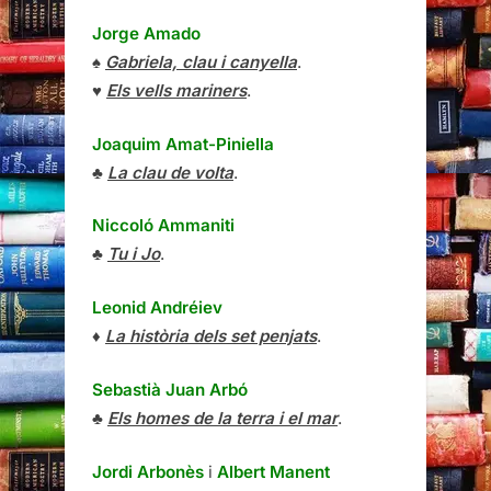
Jorge Amado
♠
Gabriela, clau i canyella
.
♥
Els vells mariners
.
Joaquim Amat-Piniella
♣
La clau de volta
.
Niccoló Ammaniti
♣
Tu i Jo
.
Leonid Andréiev
♦
La història dels set penjats
.
Sebastià Juan Arbó
♣
Els homes de la terra i el mar
.
Jordi Arbonès
i
Albert Manent