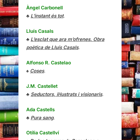
Àngel Carbonell
♣
L’instant és tot
.
Lluís Casals
♣
L’esclat que ara m’ofrenes. Obra
poètica de Lluís Casals
.
Alfonso R. Castelao
♠
Coses
.
J.M. Castellet
♣
Seductors, il·lustrats i visionaris
.
Ada Castells
♣
Pura sang
.
Otília Castellví