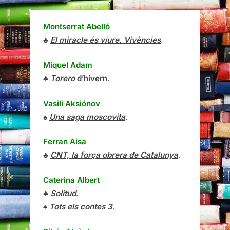
Montserrat Abelló
♣
El miracle és viure. Vivències
.
Miquel Adam
♣
Torero
d’hivern
.
Vasili Aksiónov
♠
Una saga moscovita
.
Ferran Aisa
♣
CNT, la força obrera de Catalunya
.
Caterina Albert
♣
Solitud
.
♠
Tots els contes 3
.