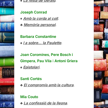
♠
La festa de Gerald
.
Joseph Conrad
♦
Amb la corda al coll
.
♣
Memòria personal
.
Barbara Constantine
♠
I a sobre… la Paulette
.
Joan Coromines
,
Pere Bosch i
Gimpera
,
Pau Vila
i
Antoni Griera
♠
Epistolari
.
Santi Cortés
♣
El compromís amb la cultura
.
Mia Couto
♣
La confessió de la lleona
.