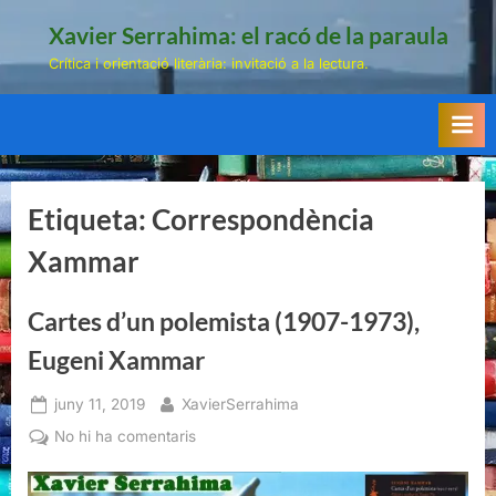
Skip
Xavier Serrahima: el racó de la paraula
to
Crítica i orientació literària: invitació a la lectura.
content
Etiqueta:
Correspondència
Xammar
Cartes d’un polemista (1907-1973),
Eugeni Xammar
Posted
By
juny 11, 2019
XavierSerrahima
on
a
No hi ha comentaris
Cartes
d’un