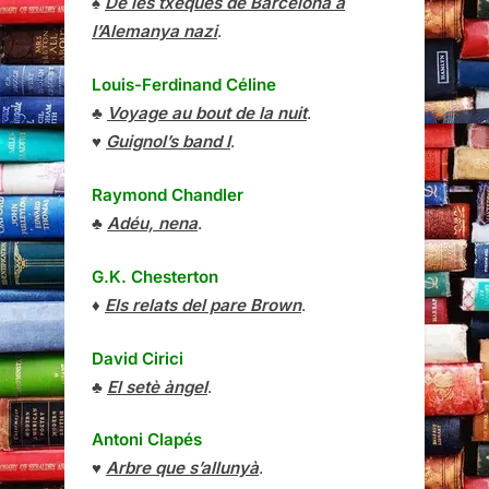
♠
De les txeques de Barcelona a
l’Alemanya nazi
.
Louis-Ferdinand Céline
♣
Voyage au bout de la nuit
.
♥
Guignol’s band I
.
Raymond Chandler
♣
Adéu, nena
.
G.K. Chesterton
♦
Els relats del pare Brown
.
David Cirici
♣
El setè àngel
.
Antoni Clapés
♥
Arbre que s’allunyà
.