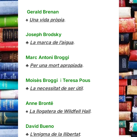
Gerald Brenan
♠
Una vida pròpia
.
Joseph Brodsky
♣
La marca de l’aigua
.
Marc Antoni Broggi
♣
Per una mort apropiada
.
Moisès Broggi
i
Teresa Pous
♣
La necessitat de ser útil
.
Anne Brontë
♠
La llogatera de Wildfell Hall
.
David Bueno
♣
L’enigma de la llibertat
.