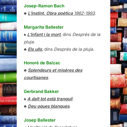
Josep-Ramon Bach
♣
L’instint. Obra poètica
1962-1993
.
Margarita Ballester
♠
L’infant i la mort
, dins
Després de la
pluja
.
♣
Els ulls
, dins
Després de la pluja
.
Honoré de Balzac
♣
Splendeurs et misères des
courtisanes
.
Gerbrand Bakker
♠
A dalt tot està tranquil
.
♣
Deu oques blanques
.
Josep Ballester