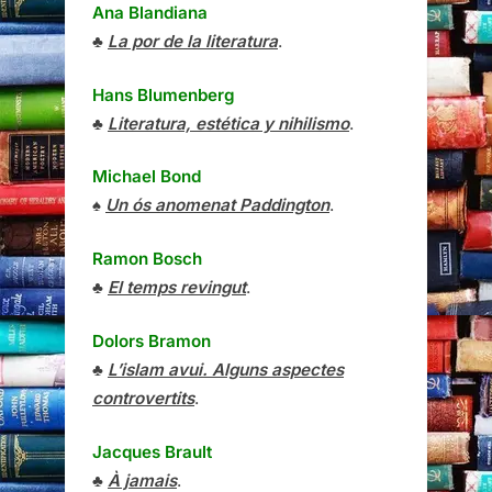
Ana Blandiana
♣
La por de la literatura
.
Hans Blumenberg
♣
Literatura, estética y nihilismo
.
Michael Bond
♠
Un ós anomenat Paddington
.
Ramon Bosch
♣
El temps revingut
.
Dolors Bramon
♣
L’islam avui. Alguns aspectes
controvertits
.
Jacques Brault
♣
À jamais
.