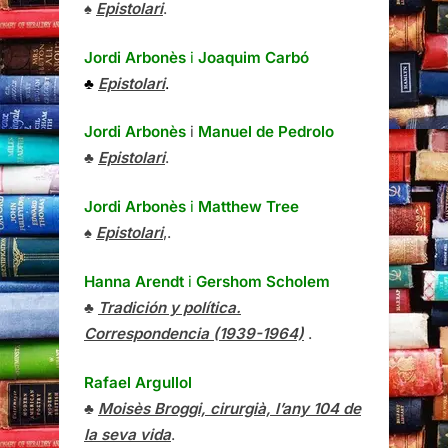
♠
Epistolari
.
Jordi Arbonès
i
Joaquim Carbó
♣
Epistolari
.
Jordi Arbonès
i
Manuel de Pedrolo
♣
Epistolari
.
Jordi Arbonès
i
Matthew Tree
♠
Epistolari
,.
Hanna Arendt
i
Gershom Scholem
♣
Tradición y política.
Correspondencia (1939-1964)
.
Rafael Argullol
♣
Moisès Broggi, cirurgià, l’any 104 de
la seva vida
.