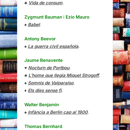
♣
Vida de consum
.
Zygmunt Bauman
i
Ezio Mauro
♠
Babel
.
Antony Beevor
♠
La guerra civil española
.
Jaume Benavente
♥
Nocturn de Portbou
.
♣
L’home que llegia Miquel Strogoff
.
♠
Somnis de Valparaíso
.
♦
Els dies sense fi
.
Walter Benjamin
♠
Infància a Berlín cap al 1900
.
Thomas Bernhard