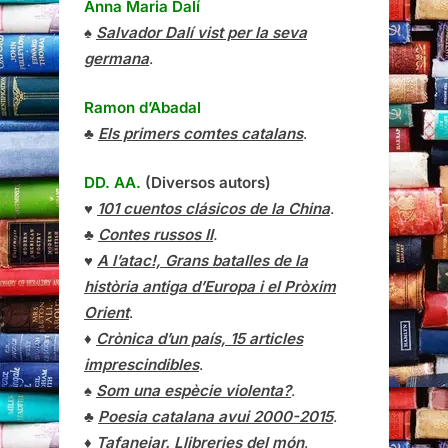
Anna Maria Dalí
♠
Salvador Dalí vist per la seva
germana
.
Ramon d’Abadal
♣
Els primers comtes catalans
.
DD. AA.
(Diversos autors)
♥
101 cuentos clásicos de la China
.
♣
Contes russos II
.
♥
A l’atac!, Grans batalles de la
història antiga d’Europa i el Pròxim
Orient
.
♦
Crònica d’un país, 15 articles
imprescindibles
.
♠
Som una espècie violenta?
.
♣
Poesia catalana avui 2000-2015
.
♦
Tafanejar. Llibreries del món
.