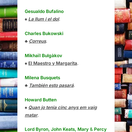
Gesualdo Bufalino
♠
La llum i el dol
.
Charles Bukowski
♣
Correus
.
Mikhaïl Bulgàkov
♠
El Maestro y Margarita
.
Milena Busquets
♣
También esto pasará
.
Howard Butten
♠
Quan jo tenia cinc anys em vaig
matar
.
Lord Byron, John Keats, Mary
&
Percy