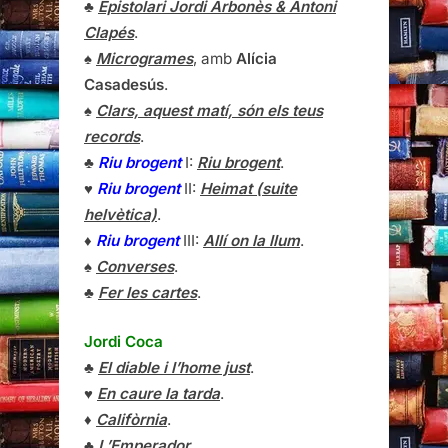
♣
Epistolari Jordi Arbonès & Antoni
Clapés
.
♠
Microgrames
, amb
Alícia
Casadesús
.
♠
Clars, aquest matí, són els teus
records
.
♣
Riu brogent
I:
Riu brogent
.
♥
Riu brogent
II:
Heimat (suite
helvètica)
.
♦
Riu brogent
III:
Allí on la llum
.
♠
Converses
.
♣
Fer les cartes
.
Jordi Coca
♣
El diable i l’home just
.
♥
En caure la tarda
.
♦
Califòrnia
.
♣
L’Emperador
.