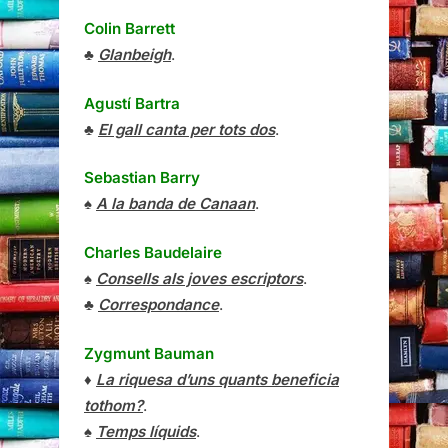
Colin Barrett
♣
Glanbeigh
.
Agustí Bartra
♣
El gall canta per tots dos
.
Sebastian Barry
♠
A la banda de Canaan
.
Charles Baudelaire
♠
Consells als joves escriptors
.
♣
Correspondance
.
Zygmunt Bauman
♦
La riquesa d’uns quants beneficia
tothom?
.
♠
Temps líquids
.