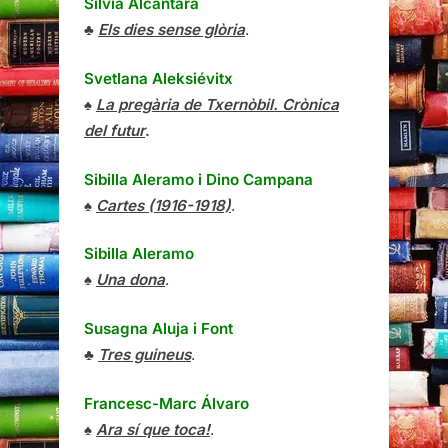
Sílvia Alcàntara
♣
Els dies sense glòria
.
Svetlana Aleksiévitx
♠
La pregària de Txernòbil. Crònica
del futur
.
Sibilla Aleramo
i
Dino Campana
♠
Cartes (1916-1918)
.
Sibilla Aleramo
♠
Una dona
.
Susagna Aluja i Font
♣
Tres guineus
.
Francesc-Marc Álvaro
♠
Ara sí que toca!
.