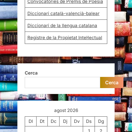
Convocatòries de Premis de Poesia
Diccionari català-valencià-balear
Diccionari de la llengua catalana
Registre de la Propietat Intel·lectual
Cerca
Cerca
agost 2026
Dl
Dt
Dc
Dj
Dv
Ds
Dg
1
2