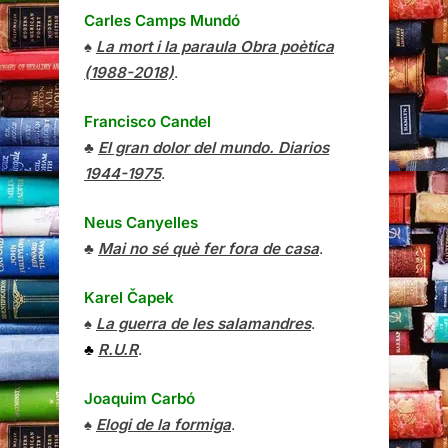
Carles Camps Mundó
♠
La mort i la paraula Obra poètica
(1988-2018)
.
Francisco Candel
♣
El gran dolor del mundo. Diarios
1944-1975
.
Neus Canyelles
♣
Mai no sé què fer fora de casa
.
Karel Čapek
♠
La guerra de les salamandres
.
♣
R.U.R
.
Joaquim Carbó
♠
Elogi de la formiga
.