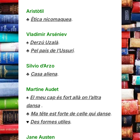
Aristòtil
♣
Ètica nicomaquea
.
Vladímir Arséniev
♠
Derzú Uzalà
.
♣
Pel país de l’Ussuri
.
Silvio d’Arzo
♣
Casa aliena
.
Martine Audet
♠
El meu cap és fort allà on l’altra
dansa
.
♣
Ma tête est forte de celle qui danse
.
♥
Des formes utiles
.
Jane Austen