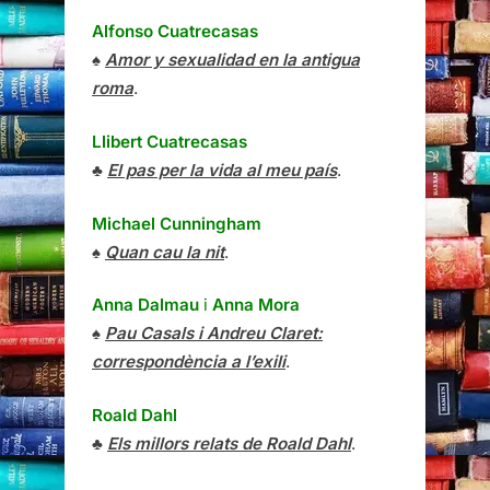
Alfonso Cuatrecasas
♠
Amor y sexualidad en la antigua
roma
.
Llibert Cuatrecasas
♣
El pas per la vida al meu país
.
Michael Cunningham
♠
Quan cau la nit
.
Anna Dalmau
i
Anna Mora
♠
Pau Casals i Andreu Claret:
correspondència a l’exili
.
Roald Dahl
♣
Els millors relats de Roald Dahl
.