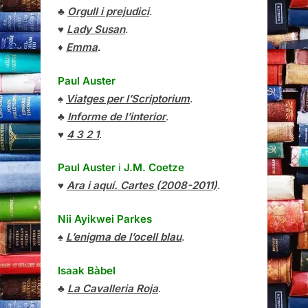
♣
Orgull i prejudici
.
♥
Lady Susan
.
♦
Emma
.
Paul Auster
♠
Viatges per l’Scriptorium
.
♣
Informe de l’interior
.
♥
4 3 2 1
.
Paul Auster
i
J.M. Coetze
♥
Ara i aquí. Cartes (2008-2011)
.
Nii Ayikwei Parkes
♠
L’enigma de l’ocell blau
.
Isaak Bàbel
♣
La Cavalleria Roja
.