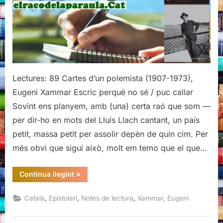
polemista
(1907-
1973),
Eugeni
Xammar
Lectures: 89 Cartes d’un polemista (1907-1973),
Eugeni Xammar Escric perquè no sé / puc callar
Sovint ens planyem, amb (una) certa raó que som —
per dir-ho en mots del Lluís Llach cantant, un país
petit, massa petit per assolir depèn de quin cim. Per
més obvi que sigui això, molt em temo que el que…
“Cartes
Continua llegint
»
d’un
polemista
(1907-
,
,
,
Català
Epistolari
Notes de lectura
Xammar, Eugeni
1973),
Eugeni
Xammar”