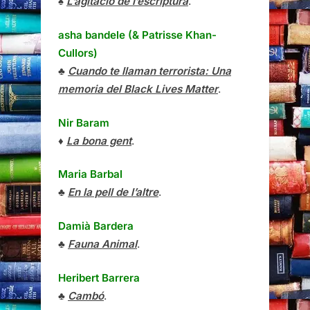
♠
L’agitació de l’escriptura
.
asha bandele (& Patrisse Khan-
Cullors)
♣
Cuando te llaman terrorista: Una
memoria del Black Lives Matter
.
Nir Baram
♦
La bona gent
.
Maria Barbal
♣
En la pell de l’altre
.
Damià Bardera
♣
Fauna Animal
.
Heribert Barrera
♣
Cambó
.