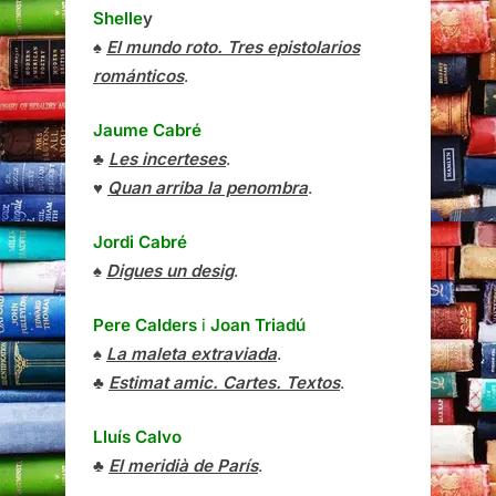
Shelle
y
♠
El mundo roto. Tres epistolarios
románticos
.
Jaume Cabré
♣
Les incerteses
.
♥
Quan arriba la penombra
.
Jordi Cabré
♠
Digues un desig
.
Pere Calders
i
Joan Triadú
♠
La maleta extraviada
.
♣
Estimat amic. Cartes. Textos
.
Lluís Calvo
♣
El meridià de París
.