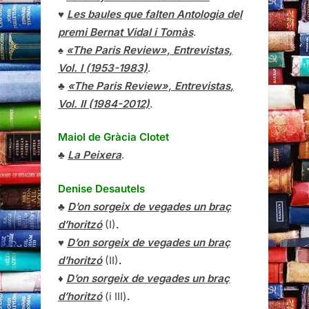
♥
Les baules que falten Antologia del
premi Bernat Vidal i Tomàs
.
♠
«The Paris Review», Entrevistas,
Vol. I (1953-1983)
.
♣
«The Paris Review»,
Entrevistas
,
Vol. II (1984-2012)
.
Maiol de Gràcia Clotet
♣
La Peixera
.
Denise Desautels
♣
D’on sorgeix de vegades un braç
d’horitzó
(I)
.
♥
D’on sorgeix de vegades un braç
d’horitzó
(II)
.
♦
D’on sorgeix de vegades un braç
d’horitzó
(i III)
.