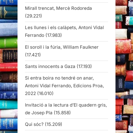
Mirall trencat, Mercè Rodoreda
(29.221)
Les llunes i els calàpets, Antoni Vidal
Ferrando
(17.983)
El soroll i la fúria, William Faulkner
(17.421)
Sants innocents a Gaza
(17.193)
Si entra boira no tendré on anar,
Antoni Vidal Ferrando, Edicions Proa,
2022
(16.010)
Invitació a la lectura d’El quadern gris,
de Josep Pla
(15.858)
Qui sóc?
(15.209)