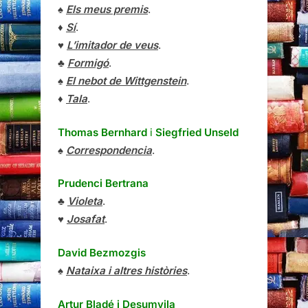
♠
Els meus premis
.
♦
Sí
.
♥
L’imitador de veus
.
♣
Formigó
.
♠
El nebot de Wittgenstein
.
♦
Tala
.
Thomas Bernhard
i
Siegfried Unseld
♠
Correspondencia
.
Prudenci Bertrana
♣
Violeta
.
♥
Josafat
.
David Bezmozgis
♠
Nataixa i altres històries
.
Artur Bladé i Desumvila