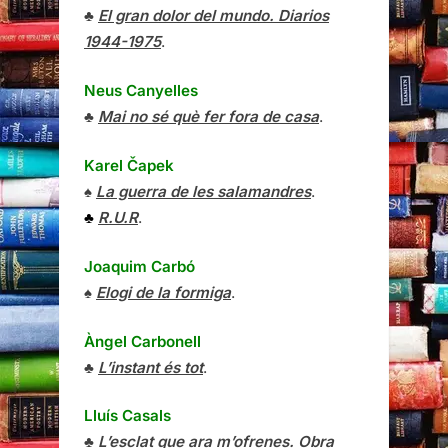
♣
El gran dolor del mundo. Diarios
1944-1975
.
Neus Canyelles
♣
Mai no sé què fer fora de casa
.
Karel Čapek
♠
La guerra de les salamandres
.
♣
R.U.R
.
Joaquim Carbó
♠
Elogi de la formiga
.
Àngel Carbonell
♣
L’instant és tot
.
Lluís Casals
♣
L’esclat que ara m’ofrenes. Obra