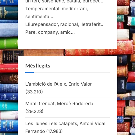
un terç solsonenc, català, europeu…
Temperamental, mediterrani,
sentimental…
Lliurepensador, racional, lletraferit…
Pare, company, amic…
Més llegits
L’ambició de l’Aleix, Enric Valor
(33.210)
Mirall trencat, Mercè Rodoreda
(29.223)
Les llunes i els calàpets, Antoni Vidal
Ferrando
(17.983)