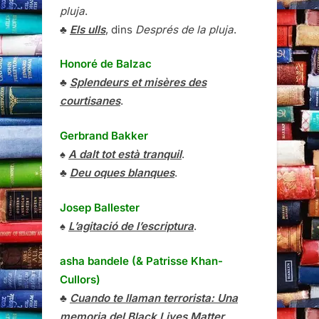
pluja
.
♣
Els ulls
, dins
Després de la pluja
.
Honoré de Balzac
♣
Splendeurs et misères des
courtisanes
.
Gerbrand Bakker
♠
A dalt tot està tranquil
.
♣
Deu oques blanques
.
Josep Ballester
♠
L’agitació de l’escriptura
.
asha bandele (& Patrisse Khan-
Cullors)
♣
Cuando te llaman terrorista: Una
memoria del Black Lives Matter
.