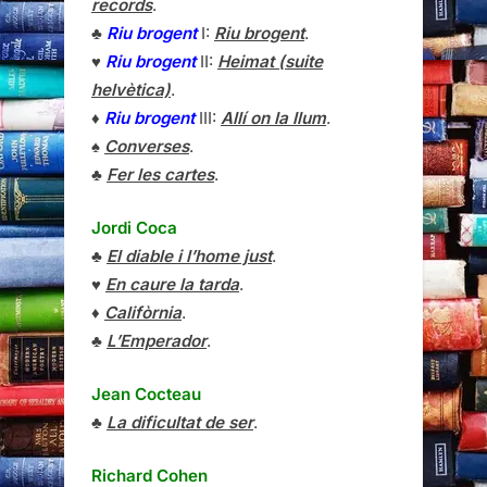
records
.
♣
Riu brogent
I:
Riu brogent
.
♥
Riu brogent
II:
Heimat (suite
helvètica)
.
♦
Riu brogent
III:
Allí on la llum
.
♠
Converses
.
♣
Fer les cartes
.
Jordi Coca
♣
El diable i l’home just
.
♥
En caure la tarda
.
♦
Califòrnia
.
♣
L’Emperador
.
Jean Cocteau
♣
La dificultat de ser
.
Richard Cohen