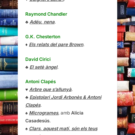
Raymond Chandler
♣
Adéu, nena
.
G.K. Chesterton
♦
Els relats del pare Brown
.
David Cirici
♣
El setè àngel
.
Antoni Clapés
♥
Arbre que s’allunyà
.
♣
Epistolari Jordi Arbonès & Antoni
Clapés
.
♠
Microgrames
, amb
Alícia
Casadesús
.
♠
Clars, aquest matí, són els teus