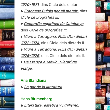
1970-1971
, dins Cicle dels dietaris I.
♣
Francesc Pujols per ell mateix
, dins
Cicle de biografies III
.
♥
Geografia espiritual de Catalunya
,
dins
Cicle de biografies III
.
♦
Viure a Tarragona, Fulls d’un dietari
1972-1974
, dins Cicle dels dietaris II.
♠
Viure a Tarragona, Fulls d’un dietari
1975-1976
, dins Cicle dels dietaris II.
♦
De França a Mèxic. Dietari de
viatge
.
Ana Blandiana
♣
La por de la literatura
.
Hans Blumenberg
♣
Literatura, estética y nihilismo
.