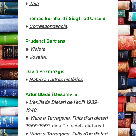
♦
Tala
.
Thomas Bernhard
i
Siegfried Unseld
♠
Correspondencia
.
Prudenci Bertrana
♣
Violeta
.
♥
Josafat
.
David Bezmozgis
♠
Nataixa i altres històries
.
Artur Bladé i Desumvila
♠
L’exiliada Dietari de l’exili 1939-
1940
.
♣
Viure a Tarragona, Fulls d’un dietari
1966-1969
, dins Cicle dels dietaris I.
♥
Viure a Tarragona, Fulls d’un dietari