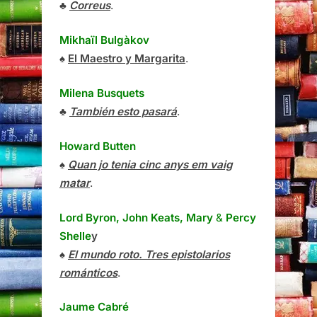
♣
Correus
.
Mikhaïl Bulgàkov
♠
El Maestro y Margarita
.
Milena Busquets
♣
También esto pasará
.
Howard Butten
♠
Quan jo tenia cinc anys em vaig
matar
.
Lord Byron, John Keats, Mary
&
Percy
Shelle
y
♠
El mundo roto. Tres epistolarios
románticos
.
Jaume Cabré