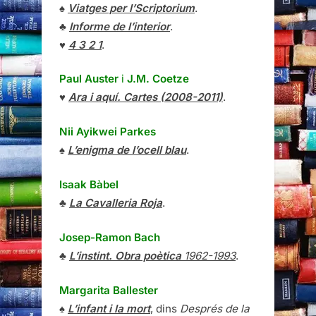
♠
Viatges per l’Scriptorium
.
♣
Informe de l’interior
.
♥
4 3 2 1
.
Paul Auster
i
J.M. Coetze
♥
Ara i aquí. Cartes (2008-2011)
.
Nii Ayikwei Parkes
♠
L’enigma de l’ocell blau
.
Isaak Bàbel
♣
La Cavalleria Roja
.
Josep-Ramon Bach
♣
L’instint. Obra poètica
1962-1993
.
Margarita Ballester
♠
L’infant i la mort
, dins
Després de la