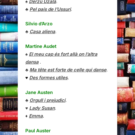
♠
Derzú Uzalà
.
♣
Pel país de l’Ussuri
.
Silvio d’Arzo
♣
Casa aliena
.
Martine Audet
♠
El meu cap és fort allà on l’altra
dansa
.
♣
Ma tête est forte de celle qui danse
.
♥
Des formes utiles
.
Jane Austen
♣
Orgull i prejudici
.
♥
Lady Susan
.
♦
Emma
.
Paul Auster