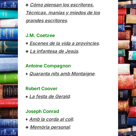
♣
Cómo piensan los escritores.
Técnicas, manías y miedos de los
grandes escritores
.
J.M. Coetzee
♥
Escenes de la vida a províncies
.
♣
La infantesa de Jesús
.
Antoine Compagnon
♦
Quaranta nits amb Montaigne
.
Robert Coover
♠
La festa de Gerald
.
Joseph Conrad
♦
Amb la corda al coll
.
♣
Memòria personal
.