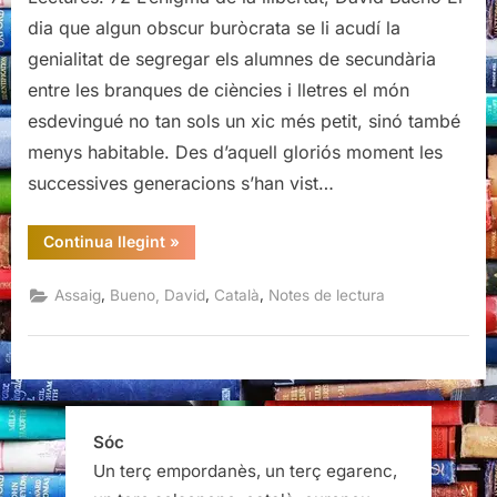
la
dia que algun obscur buròcrata se li acudí la
llibertat,
genialitat de segregar els alumnes de secundària
David
entre les branques de ciències i lletres el món
Bueno
esdevingué no tan sols un xic més petit, sinó també
menys habitable. Des d’aquell gloriós moment les
successives generacions s’han vist…
“L’enigma
Continua llegint
»
de
la
llibertat,
,
,
,
Assaig
Bueno, David
Català
Notes de lectura
David
Bueno”
Sóc
Un terç empordanès, un terç egarenc,