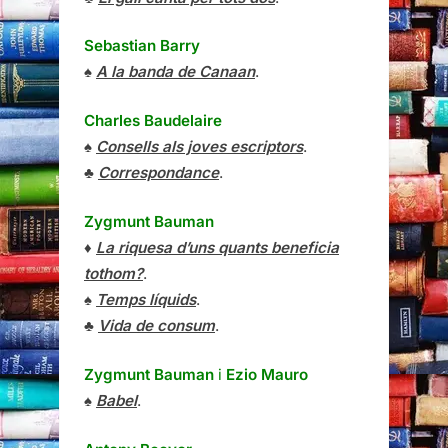
Sebastian Barry
♠
A la banda de Canaan
.
Charles Baudelaire
♠
Consells als joves escriptors
.
♣
Correspondance
.
Zygmunt Bauman
♦
La riquesa d’uns quants beneficia
tothom?
.
♠
Temps líquids
.
♣
Vida de consum
.
Zygmunt Bauman
i
Ezio Mauro
♠
Babel
.