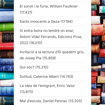
El soroll i la fúria, William Faulkner
(17.421)
Sants innocents a Gaza
(17.194)
Si entra boira no tendré on anar,
Antoni Vidal Ferrando, Edicions Proa,
2022
(16.010)
Invitació a la lectura d’El quadern gris,
de Josep Pla
(15.859)
Qui sóc?
(15.210)
Solitud, Caterina Albert
(14.763)
La idea de l’emigrant, Enric Valor
(13.875)
Mal d’escola, Daniel Pennac
(13.205)