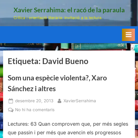
Skip
Xavier Serrahima: el racó de la paraula
to
Crítica i orientació literària: invitació a la lectura.
content
Etiqueta:
David Bueno
Som una espècie violenta?, Xaro
Sánchez i altres
Posted
By
desembre 20, 2013
XavierSerrahima
on
a
No hi ha comentaris
Som
Lectures: 63 Quan comprovem que, per més segles
una
espècie
que passin i per més que avencin els progressos
violenta?,