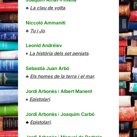
♣
La clau de volta
.
Niccoló Ammaniti
♣
Tu i Jo
.
Leonid Andréiev
♦
La història dels set penjats
.
Sebastià Juan Arbó
♣
Els homes de la terra i el mar
.
Jordi Arbonès
i
Albert Manent
♠
Epistolari
.
Jordi Arbonès
i
Joaquim Carbó
♣
Epistolari
.