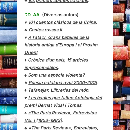
♣
Els primers comtes catalans
.
DD. AA.
(Diversos autors)
♥
101 cuentos clásicos de la China
.
♣
Contes russos II
.
♥
A l’atac!, Grans batalles de la
història antiga d’Europa i el Pròxim
Orient
.
♦
Crònica d’un país, 15 articles
imprescindibles
.
♠
Som una espècie violenta?
.
♣
Poesia catalana avui 2000-2015
.
♦
Tafanejar. Llibreries del món
.
♥
Les baules que falten Antologia del
premi Bernat Vidal i Tomàs
.
♠
«The Paris Review», Entrevistas,
Vol. I (1953-1983)
.
♣
«The Paris Review»,
Entrevistas
,