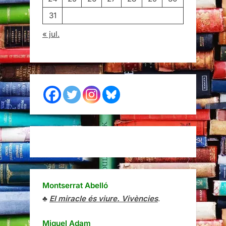
31
« jul.
Montserrat Abelló
♣
El miracle és viure. Vivències
.
Miquel Adam