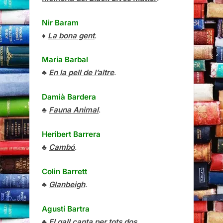
Nir Baram
♦
La bona gent
.
Maria Barbal
♣
En la pell de l’altre
.
Damià Bardera
♣
Fauna Animal
.
Heribert Barrera
♣
Cambó
.
Colin Barrett
♣
Glanbeigh
.
Agustí Bartra
♣
El gall canta per tots dos
.