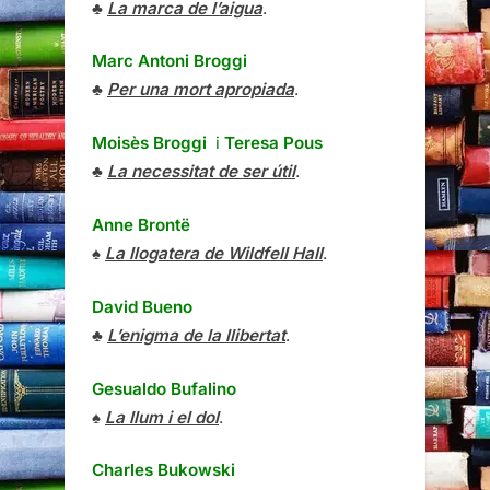
♣
La marca de l’aigua
.
Marc Antoni Broggi
♣
Per una mort apropiada
.
Moisès Broggi
i
Teresa Pous
♣
La necessitat de ser útil
.
Anne Brontë
♠
La llogatera de Wildfell Hall
.
David Bueno
♣
L’enigma de la llibertat
.
Gesualdo Bufalino
♠
La llum i el dol
.
Charles Bukowski