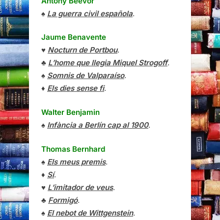
Antony Beevor
♠
La guerra civil española
.
Jaume Benavente
♥
Nocturn de Portbou
.
♣
L’home que llegia Miquel Strogoff
.
♠
Somnis de Valparaíso
.
♦
Els dies sense fi
.
Walter Benjamin
♠
Infància a Berlín cap al 1900
.
Thomas Bernhard
♠
Els meus premis
.
♦
Sí
.
♥
L’imitador de veus
.
♣
Formigó
.
♠
El nebot de Wittgenstein
.