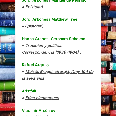
Jordi Arbonès
i
Manuel de Pedrolo
♣
Epistolari
.
Jordi Arbonès
i
Matthew Tree
♠
Epistolari
,.
Hanna Arendt
i
Gershom Scholem
♣
Tradición y política.
Correspondencia (1939-1964)
.
Rafael Argullol
♣
Moisès Broggi, cirurgià, l’any 104 de
la seva vida
.
Aristòtil
♣
Ètica nicomaquea
.
Vladímir Arséniev