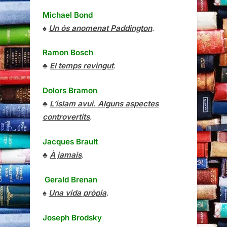
Michael Bond
♠
Un ós anomenat Paddington
.
Ramon Bosch
♣
El temps revingut
.
Dolors Bramon
♣
L’islam avui. Alguns aspectes
controvertits
.
Jacques Brault
♣
À jamais
.
Gerald Brenan
♠
Una vida pròpia
.
Joseph Brodsky