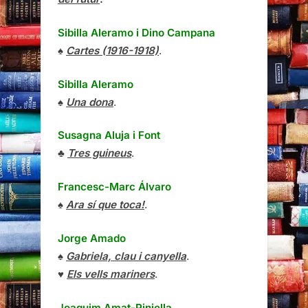
Sibilla Aleramo
i
Dino Campana
♠
Cartes (1916-1918)
.
Sibilla Aleramo
♠
Una dona
.
Susagna Aluja i Font
♣
Tres guineus
.
Francesc-Marc Álvaro
♠
Ara sí que toca!
.
Jorge Amado
♠
Gabriela, clau i canyella
.
♥
Els vells mariners
.
Joaquim Amat-Piniella