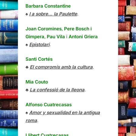
Barbara Constantine
♠
I a sobre… la Paulette
.
Joan Coromines
,
Pere Bosch i
Gimpera
,
Pau Vila
i
Antoni Griera
♠
Epistolari
.
Santi Cortés
♣
El compromís amb la cultura
.
Mia Couto
♣
La confessió de la lleona
.
Alfonso Cuatrecasas
♠
Amor y sexualidad en la antigua
roma
.
Llibert Cuatrecasas