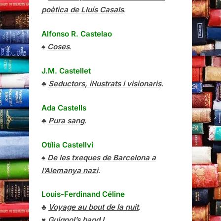
poètica de Lluís Casals
.
Alfonso R. Castelao
♠
Coses
.
J.M. Castellet
♣
Seductors, il·lustrats i visionaris
.
Ada Castells
♣
Pura sang
.
Otília Castellví
♠
De les txeques de Barcelona a
l’Alemanya nazi
.
Louis-Ferdinand Céline
♣
Voyage au bout de la nuit
.
♥
Guignol’s band I
.