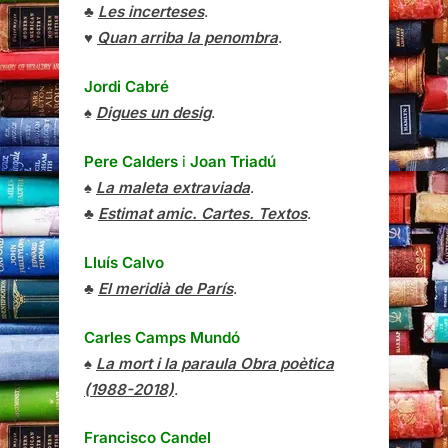
♣
Les incerteses
.
♥
Quan arriba la penombra
.
Jordi Cabré
♠
Digues un desig
.
Pere Calders
i
Joan Triadú
♠
La maleta extraviada
.
♣
Estimat amic. Cartes. Textos
.
Lluís Calvo
♣
El meridià de París
.
Carles Camps Mundó
♠
La mort i la paraula Obra poètica
(1988-2018)
.
Francisco Candel