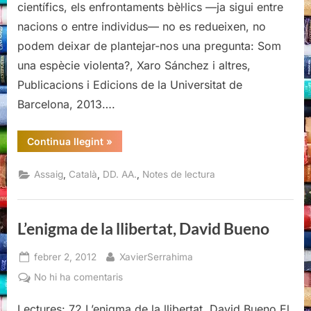
científics, els enfrontaments bèl·lics —ja sigui entre
Xaro
nacions o entre individus— no es redueixen, no
Sánchez
podem deixar de plantejar-nos una pregunta: Som
i
altres
una espècie violenta?, Xaro Sánchez i altres,
Publicacions i Edicions de la Universitat de
Barcelona, 2013….
“Som
Continua llegint
»
una
espècie
violenta?,
,
,
,
Assaig
Català
DD. AA.
Notes de lectura
Xaro
Sánchez
i
altres”
L’enigma de la llibertat, David Bueno
Posted
By
febrer 2, 2012
XavierSerrahima
on
a
No hi ha comentaris
L’enigma
Lectures: 72 L’enigma de la llibertat, David Bueno El
de