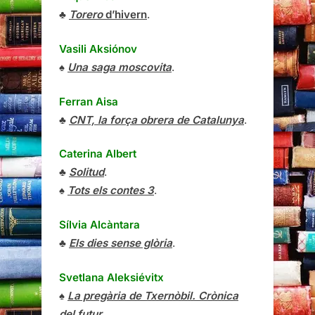
♣
Torero
d’hivern
.
Vasili Aksiónov
♠
Una saga moscovita
.
Ferran Aisa
♣
CNT, la força obrera de Catalunya
.
Caterina Albert
♣
Solitud
.
♠
Tots els contes 3
.
Sílvia Alcàntara
♣
Els dies sense glòria
.
Svetlana Aleksiévitx
♠
La pregària de Txernòbil. Crònica
del futur
.