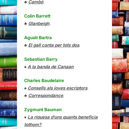
♣
Cambó
.
Colin Barrett
♣
Glanbeigh
.
Agustí Bartra
♣
El gall canta per tots dos
.
Sebastian Barry
♠
A la banda de Canaan
.
Charles Baudelaire
♠
Consells als joves escriptors
.
♣
Correspondance
.
Zygmunt Bauman
♦
La riquesa d’uns quants beneficia
tothom?
.