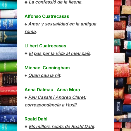
♣
La confessió de la lleona
.
Alfonso Cuatrecasas
♠
Amor y sexualidad en la antigua
roma
.
Llibert Cuatrecasas
♣
El pas per la vida al meu país
.
Michael Cunningham
♠
Quan cau la nit
.
Anna Dalmau
i
Anna Mora
♠
Pau Casals i Andreu Claret:
correspondència a l’exili
.
Roald Dahl
♣
Els millors relats de Roald Dahl
.