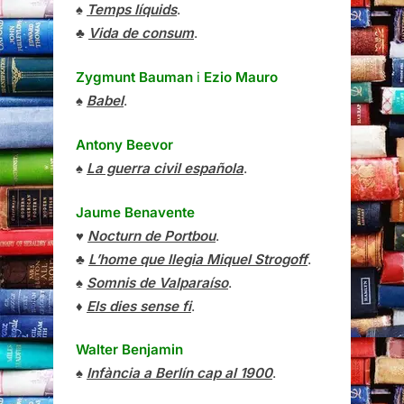
♠
Temps líquids
.
♣
Vida de consum
.
Zygmunt Bauman
i
Ezio Mauro
♠
Babel
.
Antony Beevor
♠
La guerra civil española
.
Jaume Benavente
♥
Nocturn de Portbou
.
♣
L’home que llegia Miquel Strogoff
.
♠
Somnis de Valparaíso
.
♦
Els dies sense fi
.
Walter Benjamin
♠
Infància a Berlín cap al 1900
.