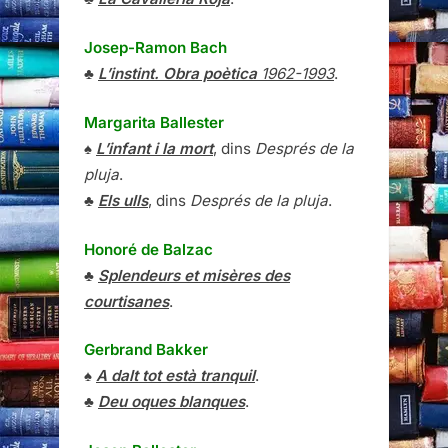
Josep-Ramon Bach
♣
L’instint. Obra poètica
1962-1993
.
Margarita Ballester
♠
L’infant i la mort
, dins
Després de la
pluja
.
♣
Els ulls
, dins
Després de la pluja
.
Honoré de Balzac
♣
Splendeurs et misères des
courtisanes
.
Gerbrand Bakker
♠
A dalt tot està tranquil
.
♣
Deu oques blanques
.