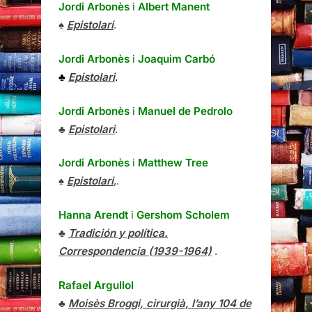
Jordi Arbonès
i
Albert Manent
♠
Epistolari
.
Jordi Arbonès
i
Joaquim Carbó
♣
Epistolari
.
Jordi Arbonès
i
Manuel de Pedrolo
♣
Epistolari
.
Jordi Arbonès
i
Matthew Tree
♠
Epistolari
,.
Hanna Arendt
i
Gershom Scholem
♣
Tradición y política.
Correspondencia (1939-1964)
.
Rafael Argullol
♣
Moisès Broggi, cirurgià, l’any 104 de