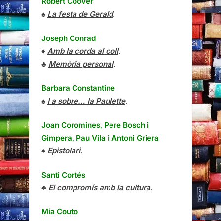
Robert Coover
♠
La festa de Gerald
.
Joseph Conrad
♦
Amb la corda al coll
.
♣
Memòria personal
.
Barbara Constantine
♠
I a sobre… la Paulette
.
Joan Coromines
,
Pere Bosch i
Gimpera
,
Pau Vila
i
Antoni Griera
♠
Epistolari
.
Santi Cortés
♣
El compromís amb la cultura
.
Mia Couto