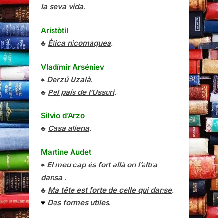
la seva vida
.
Aristòtil
♣
Ètica nicomaquea
.
Vladímir Arséniev
♠
Derzú Uzalà
.
♣
Pel país de l’Ussuri
.
Silvio d’Arzo
♣
Casa aliena
.
Martine Audet
♠
El meu cap és fort allà on l’altra
dansa
.
♣
Ma tête est forte de celle qui danse
.
♥
Des formes utiles
.