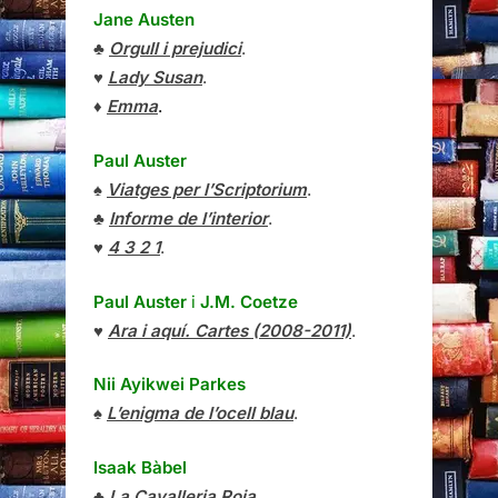
Jane Austen
♣
Orgull i prejudici
.
♥
Lady Susan
.
♦
Emma
.
Paul Auster
♠
Viatges per l’Scriptorium
.
♣
Informe de l’interior
.
♥
4 3 2 1
.
Paul Auster
i
J.M. Coetze
♥
Ara i aquí. Cartes (2008-2011)
.
Nii Ayikwei Parkes
♠
L’enigma de l’ocell blau
.
Isaak Bàbel
♣
La Cavalleria Roja
.