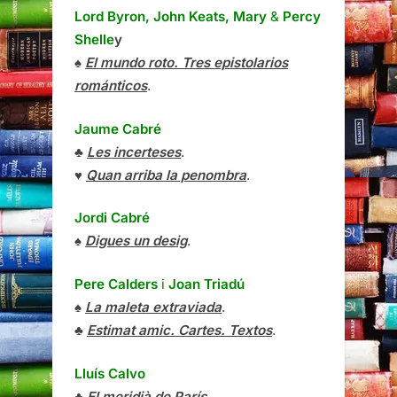
Lord Byron, John Keats, Mary
&
Percy
Shelle
y
♠
El mundo roto. Tres epistolarios
románticos
.
Jaume Cabré
♣
Les incerteses
.
♥
Quan arriba la penombra
.
Jordi Cabré
♠
Digues un desig
.
Pere Calders
i
Joan Triadú
♠
La maleta extraviada
.
♣
Estimat amic. Cartes. Textos
.
Lluís Calvo
♣
El meridià de París
.