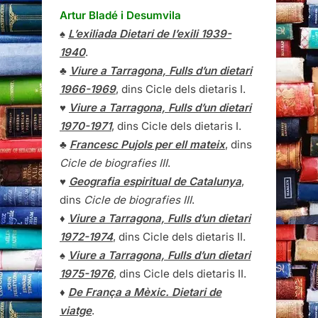
Artur Bladé i Desumvila
♠
L’exiliada Dietari de l’exili 1939-
1940
.
♣
Viure a Tarragona, Fulls d’un dietari
1966-1969
, dins Cicle dels dietaris I.
♥
Viure a Tarragona, Fulls d’un dietari
1970-1971
, dins Cicle dels dietaris I.
♣
Francesc Pujols per ell mateix
, dins
Cicle de biografies III
.
♥
Geografia espiritual de Catalunya
,
dins
Cicle de biografies III
.
♦
Viure a Tarragona, Fulls d’un dietari
1972-1974
, dins Cicle dels dietaris II.
♠
Viure a Tarragona, Fulls d’un dietari
1975-1976
, dins Cicle dels dietaris II.
♦
De França a Mèxic. Dietari de
viatge
.