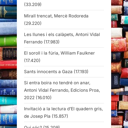
(33.209)
Mirall trencat, Mercè Rodoreda
(29.220)
Les llunes i els calàpets, Antoni Vidal
Ferrando
(17.983)
El soroll i la fúria, William Faulkner
(17.420)
Sants innocents a Gaza
(17.193)
Si entra boira no tendré on anar,
Antoni Vidal Ferrando, Edicions Proa,
2022
(16.010)
Invitació a la lectura d’El quadern gris,
de Josep Pla
(15.857)
Qui sóc?
(15.209)