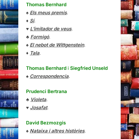
Thomas Bernhard
♠
Els meus premis
.
♦
Sí
.
♥
L’imitador de veus
.
♣
Formigó
.
♠
El nebot de Wittgenstein
.
♦
Tala
.
Thomas Bernhard
i
Siegfried Unseld
♠
Correspondencia
.
Prudenci Bertrana
♣
Violeta
.
♥
Josafat
.
David Bezmozgis
♠
Nataixa i altres històries
.