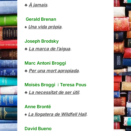
♣
À jamais
.
Gerald Brenan
♠
Una vida pròpia
.
Joseph Brodsky
♣
La marca de l’aigua
.
Marc Antoni Broggi
♣
Per una mort apropiada
.
Moisès Broggi
i
Teresa Pous
♣
La necessitat de ser útil
.
Anne Brontë
♠
La llogatera de Wildfell Hall
.
David Bueno