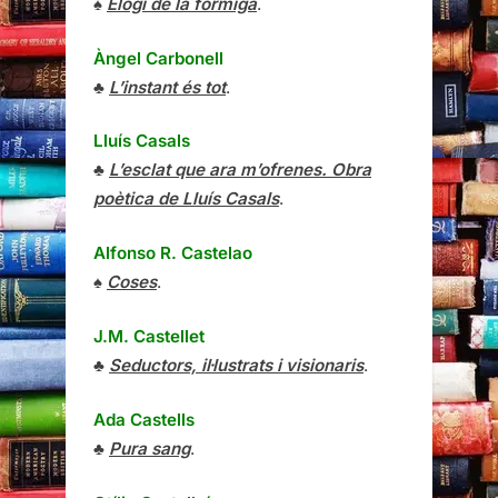
♠
Elogi de la formiga
.
Àngel Carbonell
♣
L’instant és tot
.
Lluís Casals
♣
L’esclat que ara m’ofrenes. Obra
poètica de Lluís Casals
.
Alfonso R. Castelao
♠
Coses
.
J.M. Castellet
♣
Seductors, il·lustrats i visionaris
.
Ada Castells
♣
Pura sang
.