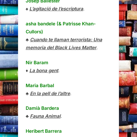
Josep Ballester
♠
L’agitació de l’escriptura
.
asha bandele (& Patrisse Khan-
Cullors)
♣
Cuando te llaman terrorista: Una
memoria del Black Lives Matter
.
Nir Baram
♦
La bona gent
.
Maria Barbal
♣
En la pell de l’altre
.
Damià Bardera
♣
Fauna Animal
.
Heribert Barrera