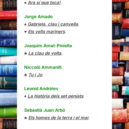
♠
Ara sí que toca!
.
Jorge Amado
♠
Gabriela, clau i canyella
.
♥
Els vells mariners
.
Joaquim Amat-Piniella
♣
La clau de volta
.
Niccoló Ammaniti
♣
Tu i Jo
.
Leonid Andréiev
♦
La història dels set penjats
.
Sebastià Juan Arbó
♣
Els homes de la terra i el mar
.