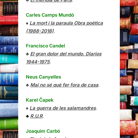
Carles Camps Mundó
♠
La mort i la paraula Obra poètica
(1988-2018)
.
Francisco Candel
♣
El gran dolor del mundo. Diarios
1944-1975
.
Neus Canyelles
♣
Mai no sé què fer fora de casa
.
Karel Čapek
♠
La guerra de les salamandres
.
♣
R.U.R
.
Joaquim Carbó