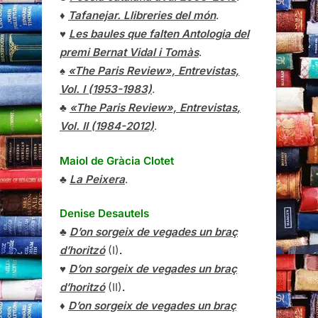
♦
Tafanejar. Llibreries del món
.
♥
Les baules que falten Antologia del
premi Bernat Vidal i Tomàs
.
♠
«The Paris Review», Entrevistas,
Vol. I (1953-1983)
.
♣
«The Paris Review»,
Entrevistas
,
Vol. II (1984-2012)
.
Maiol de Gràcia Clotet
♣
La Peixera
.
Denise Desautels
♣
D’on sorgeix de vegades un braç
d’horitzó
(I)
.
♥
D’on sorgeix de vegades un braç
d’horitzó
(II)
.
♦
D’on sorgeix de vegades un braç