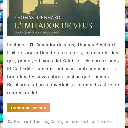
Lectures: 91 L’imitador de veus, Thomas Bernhard
L’ull de l’agulla Des de fa un temps, en concret, des
que, primer, Edicions del Salobre i, els darrers anys,
El Gall Editor han anat publicant amb continuïtat i a
bon ritme les seves obres, sostinc que Thomas
Bernhard acabarà convertint-se en un dels autors de
referència del…
“L’imitador
Continua llegint
»
de
veus,
Thomas
,
,
,
Bernhard, Thomas
Català
Notes de lectura
Novel·la
Bernhard”