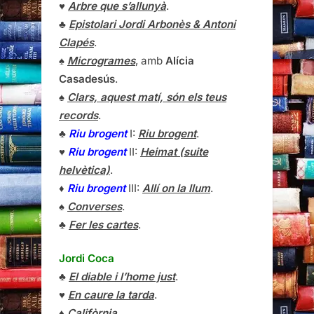
♥
Arbre que s’allunyà
.
♣
Epistolari Jordi Arbonès & Antoni
Clapés
.
♠
Microgrames
, amb
Alícia
Casadesús
.
♠
Clars, aquest matí, són els teus
records
.
♣
Riu brogent
I:
Riu brogent
.
♥
Riu brogent
II:
Heimat (suite
helvètica)
.
♦
Riu brogent
III:
Allí on la llum
.
♠
Converses
.
♣
Fer les cartes
.
Jordi Coca
♣
El diable i l’home just
.
♥
En caure la tarda
.
♦
Califòrnia
.