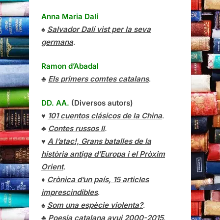
Anna Maria Dalí
♠
Salvador Dalí vist per la seva
germana
.
Ramon d’Abadal
♣
Els primers comtes catalans
.
DD. AA.
(Diversos autors)
♥
101 cuentos clásicos de la China
.
♣
Contes russos II
.
♥
A l’atac!, Grans batalles de la
història antiga d’Europa i el Pròxim
Orient
.
♦
Crònica d’un país, 15 articles
imprescindibles
.
♠
Som una espècie violenta?
.
♣
Poesia catalana avui 2000-2015
.