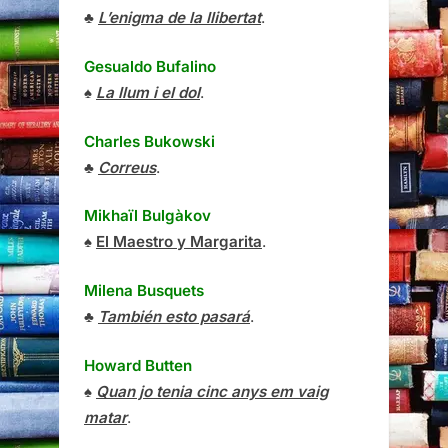
♣
L’enigma de la llibertat
.
Gesualdo Bufalino
♠
La llum i el dol
.
Charles Bukowski
♣
Correus
.
Mikhaïl Bulgàkov
♠
El Maestro y Margarita
.
Milena Busquets
♣
También esto pasará
.
Howard Butten
♠
Quan jo tenia cinc anys em vaig
matar
.