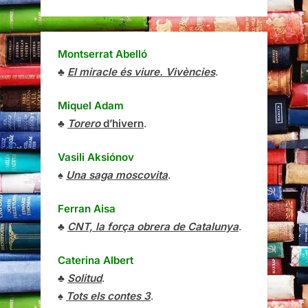
Montserrat Abelló
♣
El miracle és viure. Vivències
.
Miquel Adam
♣
Torero
d’hivern
.
Vasili Aksiónov
♠
Una saga moscovita
.
Ferran Aisa
♣
CNT, la força obrera de Catalunya
.
Caterina Albert
♣
Solitud
.
♠
Tots els contes 3
.