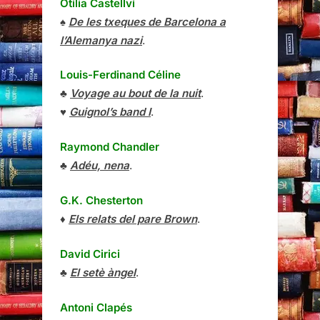
Otília Castellví
♠
De les txeques de Barcelona a
l’Alemanya nazi
.
Louis-Ferdinand Céline
♣
Voyage au bout de la nuit
.
♥
Guignol’s band I
.
Raymond Chandler
♣
Adéu, nena
.
G.K. Chesterton
♦
Els relats del pare Brown
.
David Cirici
♣
El setè àngel
.
Antoni Clapés