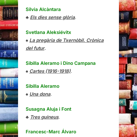
Sílvia Alcàntara
♣
Els dies sense glòria
.
Svetlana Aleksiévitx
♠
La pregària de Txernòbil. Crònica
del futur
.
Sibilla Aleramo
i
Dino Campana
♠
Cartes (1916-1918)
.
Sibilla Aleramo
♠
Una dona
.
Susagna Aluja i Font
♣
Tres guineus
.
Francesc-Marc Álvaro