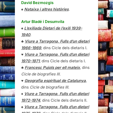
David Bezmozgis
♠
Nataixa i altres històries
.
Artur Bladé i Desumvila
♠
L’exiliada Dietari de l’exili 1939-
1940
.
♣
Viure a Tarragona, Fulls d’un dietari
1966-1969
, dins Cicle dels dietaris I.
♥
Viure a Tarragona, Fulls d’un dietari
1970-1971
, dins Cicle dels dietaris I.
♣
Francesc Pujols per ell mateix
, dins
Cicle de biografies III
.
♥
Geografia espiritual de Catalunya
,
dins
Cicle de biografies III
.
♦
Viure a Tarragona, Fulls d’un dietari
1972-1974
, dins Cicle dels dietaris II.
♠
Viure a Tarragona, Fulls d’un dietari