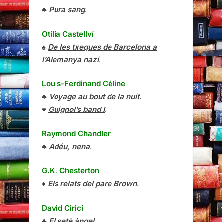
♣
Pura sang
.
Otília Castellví
♠
De les txeques de Barcelona a
l’Alemanya nazi
.
Louis-Ferdinand Céline
♣
Voyage au bout de la nuit
.
♥
Guignol’s band I
.
Raymond Chandler
♣
Adéu, nena
.
G.K. Chesterton
♦
Els relats del pare Brown
.
David Cirici
♣
El setè àngel
.