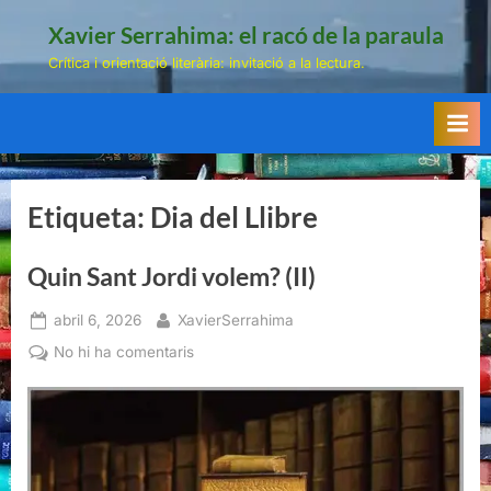
Skip
Xavier Serrahima: el racó de la paraula
to
Crítica i orientació literària: invitació a la lectura.
content
Etiqueta:
Dia del Llibre
Quin Sant Jordi volem? (II)
Posted
By
abril 6, 2026
XavierSerrahima
on
a
No hi ha comentaris
Quin
Sant
Jordi
volem?
(II)