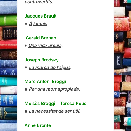
controvertits
.
Jacques Brault
♣
À jamais
.
Gerald Brenan
♠
Una vida pròpia
.
Joseph Brodsky
♣
La marca de l’aigua
.
Marc Antoni Broggi
♣
Per una mort apropiada
.
Moisès Broggi
i
Teresa Pous
♣
La necessitat de ser útil
.
Anne Brontë