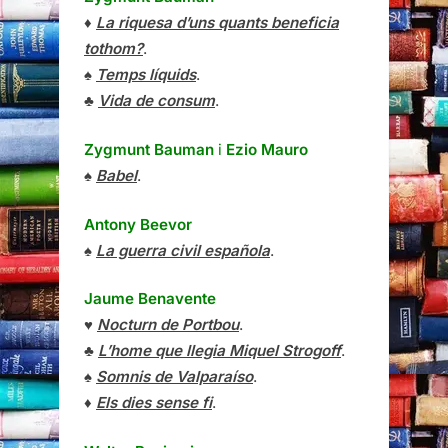
♦
La riquesa d’uns quants beneficia
tothom?
.
♠
Temps líquids
.
♣
Vida de consum
.
Zygmunt Bauman
i
Ezio Mauro
♠
Babel
.
Antony Beevor
♠
La guerra civil española
.
Jaume Benavente
♥
Nocturn de Portbou
.
♣
L’home que llegia Miquel Strogoff
.
♠
Somnis de Valparaíso
.
♦
Els dies sense fi
.