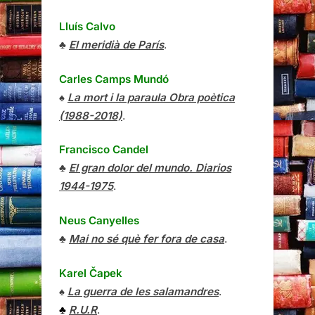
Lluís Calvo
♣
El meridià de París
.
Carles Camps Mundó
♠
La mort i la paraula Obra poètica
(1988-2018)
.
Francisco Candel
♣
El gran dolor del mundo. Diarios
1944-1975
.
Neus Canyelles
♣
Mai no sé què fer fora de casa
.
Karel Čapek
♠
La guerra de les salamandres
.
♣
R.U.R
.