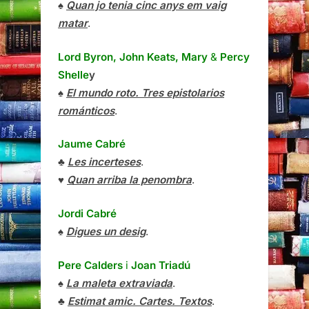
♠
Quan jo tenia cinc anys em vaig
matar
.
Lord Byron, John Keats, Mary
&
Percy
Shelle
y
♠
El mundo roto. Tres epistolarios
románticos
.
Jaume Cabré
♣
Les incerteses
.
♥
Quan arriba la penombra
.
Jordi Cabré
♠
Digues un desig
.
Pere Calders
i
Joan Triadú
♠
La maleta extraviada
.
♣
Estimat amic. Cartes. Textos
.