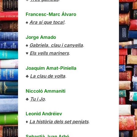
Francesc-Marc Álvaro
♠
Ara sí que toca!
.
Jorge Amado
♠
Gabriela, clau i canyella
.
♥
Els vells mariners
.
Joaquim Amat-Piniella
♣
La clau de volta
.
Niccoló Ammaniti
♣
Tu i Jo
.
Leonid Andréiev
♦
La història dels set penjats
.
Sebastià Juan Arbó