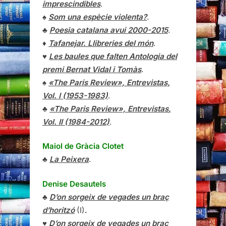
imprescindibles
.
♠
Som una espècie violenta?
.
♣
Poesia catalana avui 2000-2015
.
♦
Tafanejar. Llibreries del món
.
♥
Les baules que falten Antologia del
premi Bernat Vidal i Tomàs
.
♠
«The Paris Review», Entrevistas,
Vol. I (1953-1983)
.
♣
«The Paris Review»,
Entrevistas
,
Vol. II (1984-2012)
.
Maiol de Gràcia Clotet
♣
La Peixera
.
Denise Desautels
♣
D’on sorgeix de vegades un braç
d’horitzó
(I)
.
♥
D’on sorgeix de vegades un braç