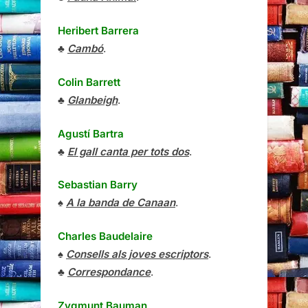
Heribert Barrera
♣
Cambó
.
Colin Barrett
♣
Glanbeigh
.
Agustí Bartra
♣
El gall canta per tots dos
.
Sebastian Barry
♠
A la banda de Canaan
.
Charles Baudelaire
♠
Consells als joves escriptors
.
♣
Correspondance
.
Zygmunt Bauman