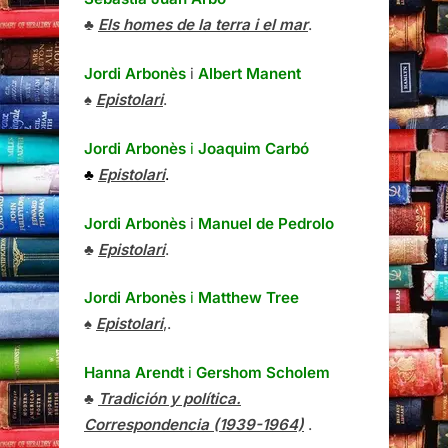
♣
Els homes de la terra i el mar
.
Jordi Arbonès
i
Albert Manent
♠
Epistolari
.
Jordi Arbonès
i
Joaquim Carbó
♣
Epistolari
.
Jordi Arbonès
i
Manuel de Pedrolo
♣
Epistolari
.
Jordi Arbonès
i
Matthew Tree
♠
Epistolari
,.
Hanna Arendt
i
Gershom Scholem
♣
Tradición y política.
Correspondencia (1939-1964)
.