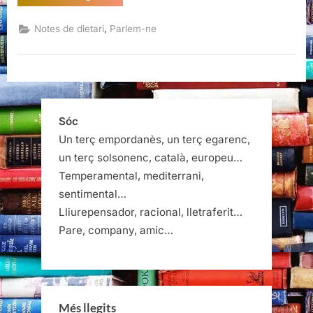
Sant
Jordi
volem?
,
Notes de dietari
Parlem-ne
(II)”
Sóc
Un terç empordanès, un terç egarenc,
un terç solsonenc, català, europeu…
Temperamental, mediterrani,
sentimental…
Lliurepensador, racional, lletraferit…
Pare, company, amic…
Més llegits