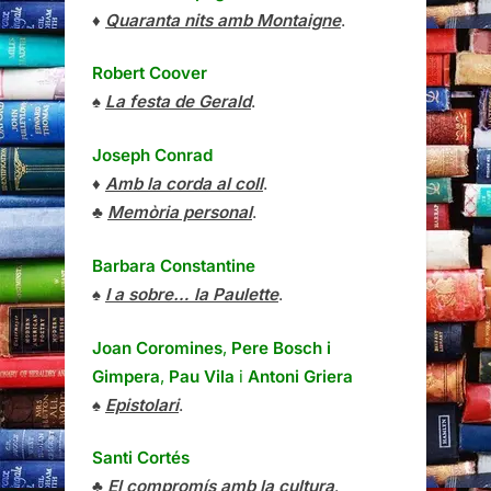
♦
Quaranta nits amb Montaigne
.
Robert Coover
♠
La festa de Gerald
.
Joseph Conrad
♦
Amb la corda al coll
.
♣
Memòria personal
.
Barbara Constantine
♠
I a sobre… la Paulette
.
Joan Coromines
,
Pere Bosch i
Gimpera
,
Pau Vila
i
Antoni Griera
♠
Epistolari
.
Santi Cortés
♣
El compromís amb la cultura
.