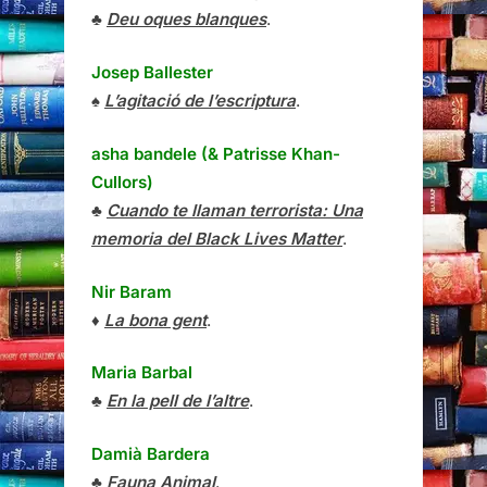
♣
Deu oques blanques
.
Josep Ballester
♠
L’agitació de l’escriptura
.
asha bandele (& Patrisse Khan-
Cullors)
♣
Cuando te llaman terrorista: Una
memoria del Black Lives Matter
.
Nir Baram
♦
La bona gent
.
Maria Barbal
♣
En la pell de l’altre
.
Damià Bardera
♣
Fauna Animal
.