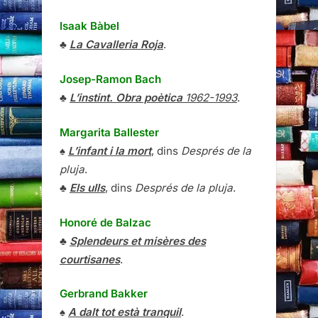
Isaak Bàbel
♣
La Cavalleria Roja
.
Josep-Ramon Bach
♣
L’instint. Obra poètica
1962-1993
.
Margarita Ballester
♠
L’infant i la mort
, dins
Després de la
pluja
.
♣
Els ulls
, dins
Després de la pluja
.
Honoré de Balzac
♣
Splendeurs et misères des
courtisanes
.
Gerbrand Bakker
♠
A dalt tot està tranquil
.