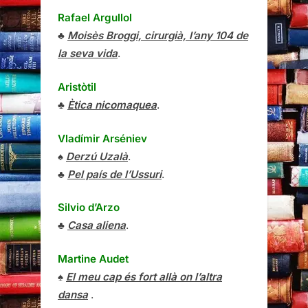
Rafael Argullol
♣
Moisès Broggi, cirurgià, l’any 104 de
la seva vida
.
Aristòtil
♣
Ètica nicomaquea
.
Vladímir Arséniev
♠
Derzú Uzalà
.
♣
Pel país de l’Ussuri
.
Silvio d’Arzo
♣
Casa aliena
.
Martine Audet
♠
El meu cap és fort allà on l’altra
dansa
.