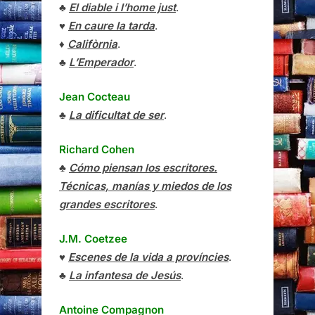
♣
El diable i l’home just
.
♥
En caure la tarda
.
♦
Califòrnia
.
♣
L’Emperador
.
Jean Cocteau
♣
La dificultat de ser
.
Richard Cohen
♣
Cómo piensan los escritores.
Técnicas, manías y miedos de los
grandes escritores
.
J.M. Coetzee
♥
Escenes de la vida a províncies
.
♣
La infantesa de Jesús
.
Antoine Compagnon