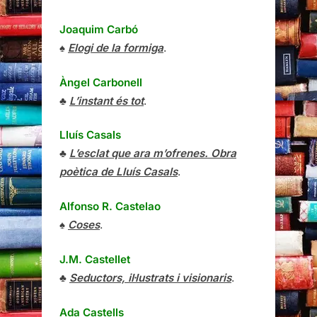
Joaquim Carbó
♠
Elogi de la formiga
.
Àngel Carbonell
♣
L’instant és tot
.
Lluís Casals
♣
L’esclat que ara m’ofrenes. Obra
poètica de Lluís Casals
.
Alfonso R. Castelao
♠
Coses
.
J.M. Castellet
♣
Seductors, il·lustrats i visionaris
.
Ada Castells