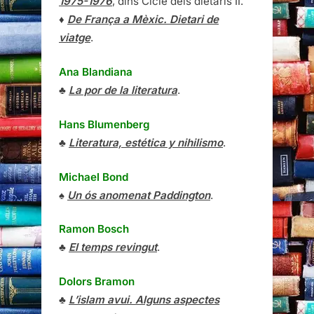
1975-1976
, dins Cicle dels dietaris II.
♦
De França a Mèxic. Dietari de
viatge
.
Ana Blandiana
♣
La por de la literatura
.
Hans Blumenberg
♣
Literatura, estética y nihilismo
.
Michael Bond
♠
Un ós anomenat Paddington
.
Ramon Bosch
♣
El temps revingut
.
Dolors Bramon
♣
L’islam avui. Alguns aspectes