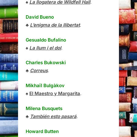
♠
La llogatera de Wildfell Hall
.
David Bueno
♣
L’enigma de la llibertat
.
Gesualdo Bufalino
♠
La llum i el dol
.
Charles Bukowski
♣
Correus
.
Mikhaïl Bulgàkov
♠
El Maestro y Margarita
.
Milena Busquets
♣
También esto pasará
.
Howard Butten