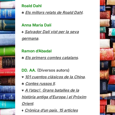
Roald Dahl
♣
Els millors relats de Roald Dahl
.
Anna Maria Dalí
♠
Salvador Dalí vist per la seva
germana
.
Ramon d’Abadal
♣
Els primers comtes catalans
.
DD. AA.
(Diversos autors)
♥
101 cuentos clásicos de la China
.
♣
Contes russos II
.
♥
A l’atac!, Grans batalles de la
història antiga d’Europa i el Pròxim
Orient
.
♦
Crònica d’un país, 15 articles