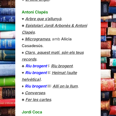
Antoni Clapés
♥
Arbre que s’allunyà
.
♣
Epistolari Jordi Arbonès & Antoni
Clapés
.
♠
Microgrames
, amb
Alícia
Casadesús
.
♠
Clars, aquest matí, són els teus
records
.
♣
Riu brogent
I:
Riu brogent
.
♥
Riu brogent
II:
Heimat (suite
helvètica)
.
♦
Riu brogent
III:
Allí on la llum
.
♠
Converses
.
♣
Fer les cartes
.
Jordi Coca