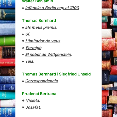
Walter Benjamin
♠
Infància a Berlín cap al 1900
.
Thomas Bernhard
♠
Els meus premis
.
♦
Sí
.
♥
L’imitador de veus
.
♣
Formigó
.
♠
El nebot de Wittgenstein
.
♦
Tala
.
Thomas Bernhard
i
Siegfried Unseld
♠
Correspondencia
.
Prudenci Bertrana
♣
Violeta
.
♥
Josafat
.