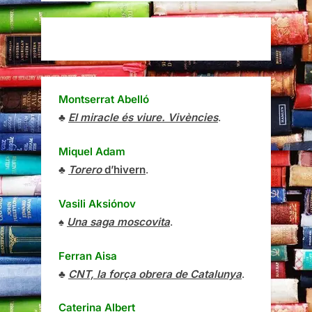
Montserrat Abelló
♣
El miracle és viure. Vivències
.
Miquel Adam
♣
Torero
d’hivern
.
Vasili Aksiónov
♠
Una saga moscovita
.
Ferran Aisa
♣
CNT, la força obrera de Catalunya
.
Caterina Albert