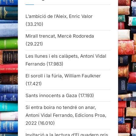
L’ambició de l’Aleix, Enric Valor
(33.210)
Mirall trencat, Mercè Rodoreda
(29.221)
Les llunes i els calàpets, Antoni Vidal
Ferrando
(17.983)
El soroll i la fúria, William Faulkner
(17.421)
Sants innocents a Gaza
(17.193)
Si entra boira no tendré on anar,
Antoni Vidal Ferrando, Edicions Proa,
2022
(16.010)
Invitació a la lectura d’El quadern gris,