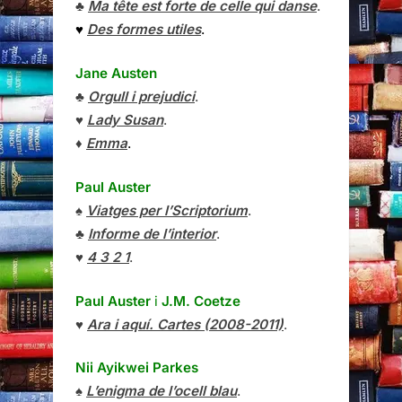
♣
Ma tête est forte de celle qui danse
.
♥
Des formes utiles
.
Jane Austen
♣
Orgull i prejudici
.
♥
Lady Susan
.
♦
Emma
.
Paul Auster
♠
Viatges per l’Scriptorium
.
♣
Informe de l’interior
.
♥
4 3 2 1
.
Paul Auster
i
J.M. Coetze
♥
Ara i aquí. Cartes (2008-2011)
.
Nii Ayikwei Parkes
♠
L’enigma de l’ocell blau
.