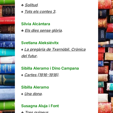
♣
Solitud
.
♠
Tots els contes 3
.
Sílvia Alcàntara
♣
Els dies sense glòria
.
Svetlana Aleksiévitx
♠
La pregària de Txernòbil. Crònica
del futur
.
Sibilla Aleramo
i
Dino Campana
♠
Cartes (1916-1918)
.
Sibilla Aleramo
♠
Una dona
.
Susagna Aluja i Font
♣
Tres guineus
.