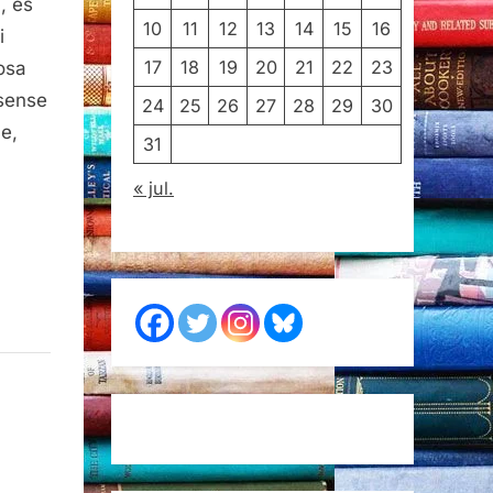
, és
10
11
12
13
14
15
16
i
17
18
19
20
21
22
23
osa
 sense
24
25
26
27
28
29
30
e,
31
« jul.