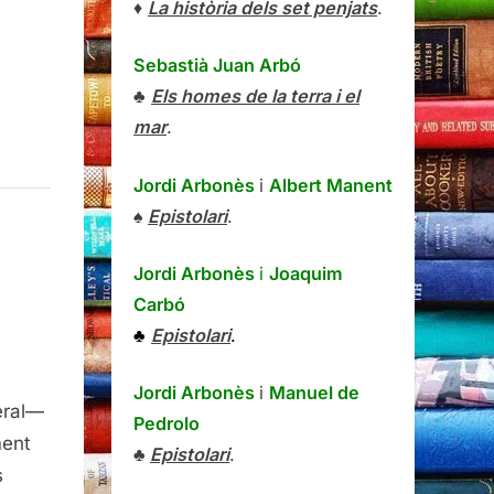
♦
La història dels set penjats
.
tes
sperses
Sebastià Juan Arbó
♣
Els homes de la terra i el
mar
.
Jordi Arbonès
i
Albert Manent
♠
Epistolari
.
Jordi Arbonès
i
Joaquim
Carbó
♣
Epistolari
.
n
Jordi Arbonès
i
Manuel de
r
eral—
Pedrolo
ment
♣
Epistolari
.
do.
s
ios