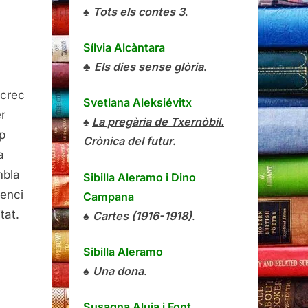
♠
Tots els contes 3
.
Sílvia Alcàntara
♣
Els dies sense glòria
.
esentació
 crec
Svetlana Aleksiévitx
r-
r
♠
La pregària de Txernòbil.
p
Crònica del futur
.
tes
a
s
mbla
Sibilla Aleramo
i
Dino
lusions
lenci
Campana
ssibles
tat.
♠
Cartes (1916-1918)
.
tres
tes
Sibilla Aleramo
sperses
♠
Una dona
.
Susagna Aluja i Font