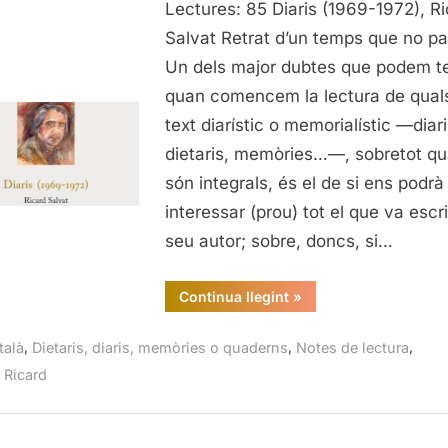
Lectures: 85 Diaris (1969-1972), R
(1969-
1972),
Salvat Retrat d’un temps que no p
Ricard
Un dels major dubtes que podem te
Salvat
quan comencem la lectura de qual
text diarístic o memorialístic —diari
dietaris, memòries…—, sobretot q
són integrals, és el de si ens podrà
interessar (prou) tot el que va escri
seu autor; sobre, doncs, si…
“Diaris
Continua llegint
»
(1969-
1972),
Ricard
,
,
,
talà
Dietaris, diaris, memòries o quaderns
Notes de lectura
Salvat”
, Ricard