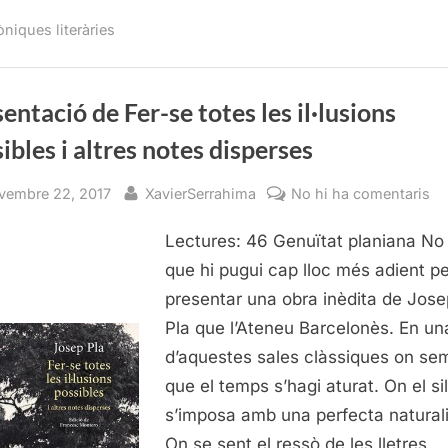
Fer-
se
òniques literàries
totes
les
il·lusions
possibles
i
altres
entació de Fer-se totes les il·lusions
notes
disperses”
ibles i altres notes disperses
sted
By
a
vembre 22, 2017
XavierSerrahima
No hi ha comentaris
Pr
Lectures: 46 Genuïtat planiana No
de
Fe
que hi pugui cap lloc més adient pe
se
presentar una obra inèdita de Jose
to
Pla que l’Ateneu Barcelonès. En un
le
d’aquestes sales clàssiques on se
il·
que el temps s’hagi aturat. On el si
po
s’imposa amb una perfecta naturali
i
al
On se sent el ressò de les lletres