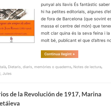
són
punyal als llavis És fantàstic saber
sempre
hi ha petites editorials, algunes d’el
els
de fora de Barcelona (que sovint e
altres,
massa el centre del món) que tene
Jules
molt clar quina és la seva feina i la
Renard
molt bé, publicant el que d’altres 
“Els
Continua llegint
»
burgesos
són
sempre
,
,
,
talà
Dietaris, diaris, memòries o quaderns
Notes de lectura
els
altres,
, Jules
Jules
Renard”
ios de la Revolución de 1917, Marina
etáieva