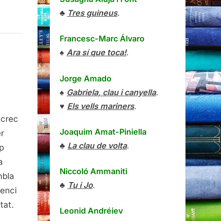
♣
Tres guineus
.
Francesc-Marc Álvaro
♠
Ara sí que toca!
.
Jorge Amado
♠
Gabriela, clau i canyella
.
♥
Els vells mariners
.
esentació
 crec
Joaquim Amat-Piniella
r-
r
♣
La clau de volta
.
p
tes
a
s
Niccoló Ammaniti
mbla
lusions
♣
Tu i Jo
.
lenci
ssibles
tat.
Leonid Andréiev
tres