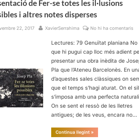
entació de Fer-se totes les il·lusions
ibles i altres notes disperses
sted
By
a
vembre 22, 2017
XavierSerrahima
No hi ha comentaris
Pr
Lectures: 79 Genuïtat planiana No
de
Fe
que hi pugui cap lloc més adient pe
se
presentar una obra inèdita de Jose
to
Pla que l’Ateneu Barcelonès. En un
le
d’aquestes sales clàssiques on se
il·
que el temps s’hagi aturat. On el si
po
s’imposa amb una perfecta naturali
i
al
On se sent el ressò de les lletres
no
antigues; de les veus, encara no…
di
“Presentació
Continua llegint
»
de