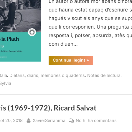
un autor o autora mor abans d’hora
Cràter
què hauria estat capaç d’escriure s
hagués viscut els anys que se sup
que li corresponien. Una pregunta
resposta i, potser, absurda, atès qu
com diuen…
“Sylvia
Continua llegint
»
Plath,
Diaris,
Editorial
,
,
,
talà
Dietaris, diaris, memòries o quaderns
Notes de lectura
del
Cràter”
Sylvia
is (1969-1972), Ricard Salvat
sted
By
a
iol 20, 2018
XavierSerrahima
No hi ha comentaris
Diaris