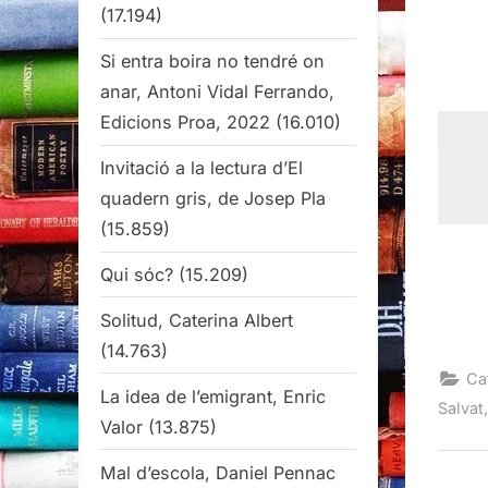
(17.194)
Si entra boira no tendré on
anar, Antoni Vidal Ferrando,
Edicions Proa, 2022
(16.010)
Invitació a la lectura d’El
quadern gris, de Josep Pla
(15.859)
Qui sóc?
(15.209)
Solitud, Caterina Albert
(14.763)
Ca
La idea de l’emigrant, Enric
Salvat
Valor
(13.875)
Mal d’escola, Daniel Pennac