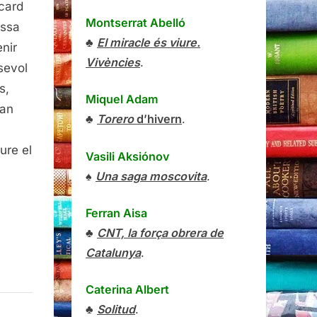
icard
Montserrat Abelló
assa
♣
El miracle és viure.
nir
Vivències
.
sevol
s,
Miquel Adam
uan
♣
Torero
d’hivern
.
ure el
Vasili Aksiónov
♠
Una saga moscovita
.
Ferran Aisa
♣
CNT, la força obrera de
Catalunya
.
Caterina Albert
♣
Solitud
.