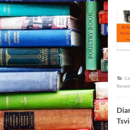
Ca
Renard
Diar
Tsvi