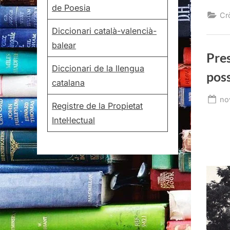
de Poesia
Cr
Diccionari català-valencià-
balear
Pres
Diccionari de la llengua
poss
catalana
Po
no
Registre de la Propietat
on
Intel·lectual