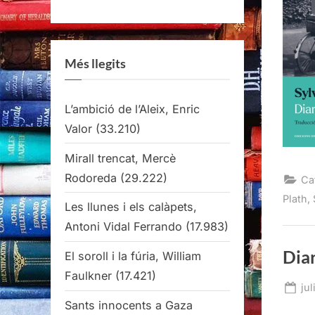
Més llegits
L’ambició de l’Aleix, Enric
Valor
(33.210)
Mirall trencat, Mercè
Rodoreda
(29.222)
Ca
Plath, 
Les llunes i els calàpets,
Antoni Vidal Ferrando
(17.983)
Diar
El soroll i la fúria, William
Faulkner
(17.421)
Po
jul
Sants innocents a Gaza
on