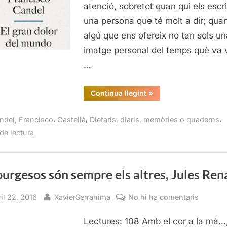
atenció, sobretot quan qui els escr
194
una persona que té molt a dir; qua
1975
algú que ens ofereix no tan sols un
Fra
Can
imatge personal del temps què va v
…
“El
Continua llegint
»
gran
dolor
del
,
,
,
ndel, Francisco
Castellà
Dietaris, diaris, memòries o quaderns
mundo.
Diarios
de lectura
1944-
1975,
Francisco
Candel”
burgesos són sempre els altres, Jules Ren
sted
By
a
il 22, 2016
XavierSerrahima
No hi ha comentaris
Els
Lectures: 108 Amb el cor a la mà…, 
burges