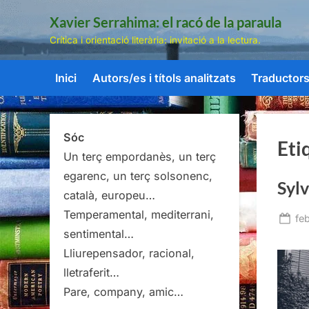
Skip
Xavier Serrahima: el racó de la paraula
to
Crítica i orientació literària: invitació a la lectura.
content
Inici
Autors/es i títols analitzats
Traductors/
Sóc
Eti
Un terç empordanès, un terç
egarenc, un terç solsonenc,
Sylv
català, europeu…
Temperamental, mediterrani,
Po
fe
sentimental…
on
Lliurepensador, racional,
lletraferit…
Pare, company, amic…