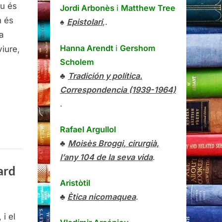
iu és
Jordi Arbonès
i
Matthew Tree
4-
n és
♠
Epistolari
,.
,
a
ncisco
Hanna Arendt
i
Gershom
del
iure,
Scholem
♣
Tradición y política.
Correspondencia (1939-1964)
.
Rafael Argullol
♣
Moisès Broggi, cirurgià,
l’any 104 de la seva vida
.
ard
Aristòtil
♣
Ètica nicomaquea
.
i el
os