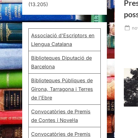
Pres
(13.205)
poss
Po
no
Associació d'Escriptors en
on
Llengua Catalana
Biblioteques Diputació de
Barcelona
Biblioteques Públiques de
Girona, Tarragona i Terres
de l'Ebre
Convocatòries de Premis
de Contes i Novel·la
Convocatòries de Premis