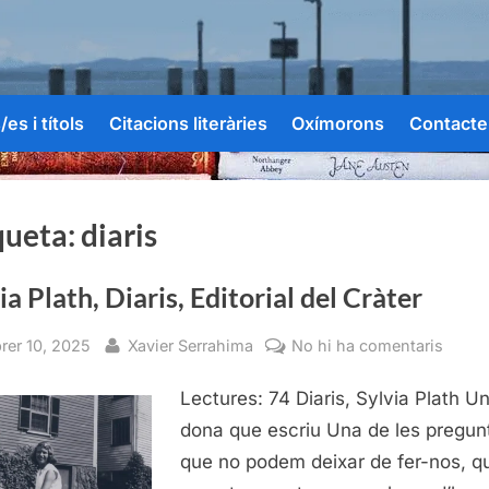
es i títols
Citacions literàries
Oxímorons
Contacte
queta:
diaris
ia Plath, Diaris, Editorial del Cràter
sted
By
a
brer 10, 2025
Xavier Serrahima
No hi ha comentaris
Sylvia
Lectures: 74 Diaris, Sylvia Plath U
Plath,
Diaris
dona que escriu Una de les pregun
Editor
que no podem deixar de fer-nos, q
del