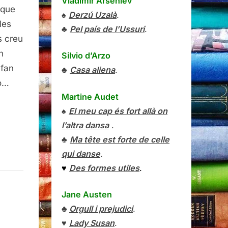
Vladímir Arséniev
 que
♠
Derzú Uzalà
.
les
♣
Pel país de l’Ussuri
.
s creu
n
Silvio d’Arzo
 fan
♣
Casa aliena
.
no…
Martine Audet
♠
El meu cap és fort allà on
l’altra dansa
.
♣
Ma tête est forte de celle
qui danse
.
♥
Des formes utiles
.
Jane Austen
♣
Orgull i prejudici
.
♥
Lady Susan
.