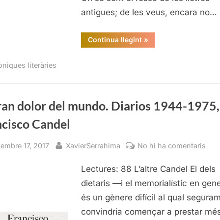
no
antigues; de les veus, encara no…
di
“Presentació
Continua llegint
»
de
Fer-
se
òniques literàries
totes
les
il·lusions
possibles
i
altres
ran dolor del mundo. Diarios 1944-1975,
notes
disperses”
ncisco Candel
sted
By
a
tembre 17, 2017
XavierSerrahima
No hi ha comentaris
El
Lectures: 88 L’altre Candel El dels
gra
dolo
dietaris —i el memorialístic en gen
del
és un gènere difícil al qual segura
mun
convindria començar a prestar mé
Diar