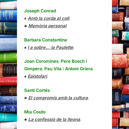
Joseph Conrad
♦
Amb la corda al coll
.
♣
Memòria personal
.
Barbara Constantine
♠
I a sobre… la Paulette
.
Joan Coromines
,
Pere Bosch i
Gimpera
,
Pau Vila
i
Antoni Griera
♠
Epistolari
.
Santi Cortés
♣
El compromís amb la cultura
.
Mia Couto
♣
La confessió de la lleona
.