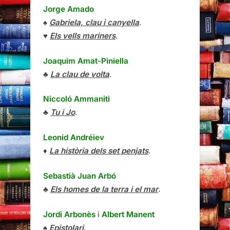
Jorge Amado
♠
Gabriela, clau i canyella
.
♥
Els vells mariners
.
Joaquim Amat-Piniella
♣
La clau de volta
.
Niccoló Ammaniti
♣
Tu i Jo
.
Leonid Andréiev
♦
La història dels set penjats
.
Sebastià Juan Arbó
♣
Els homes de la terra i el mar
.
Jordi Arbonès
i
Albert Manent
♠
Epistolari
.