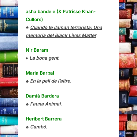
asha bandele (& Patrisse Khan-
Cullors)
♣
Cuando te llaman terrorista: Una
memoria del Black Lives Matter
.
Nir Baram
♦
La bona gent
.
Maria Barbal
♣
En la pell de l’altre
.
Damià Bardera
♣
Fauna Animal
.
Heribert Barrera
♣
Cambó
.