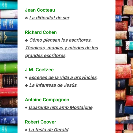
Jean Cocteau
♣
La dificultat de ser
.
Richard Cohen
♣
Cómo piensan los escritores.
Técnicas, manías y miedos de los
grandes escritores
.
J.M. Coetzee
♥
Escenes de la vida a províncies
.
♣
La infantesa de Jesús
.
Antoine Compagnon
♦
Quaranta nits amb Montaigne
.
Robert Coover
♠
La festa de Gerald
.