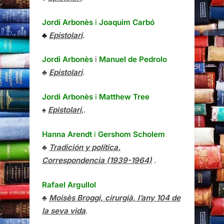
Jordi Arbonès
i
Joaquim Carbó
♣
Epistolari
.
Jordi Arbonès
i
Manuel de Pedrolo
♣
Epistolari
.
Jordi Arbonès
i
Matthew Tree
♠
Epistolari
,.
Hanna Arendt
i
Gershom Scholem
♣
Tradición y política.
Correspondencia (1939-1964)
.
Rafael Argullol
♣
Moisès Broggi, cirurgià, l’any 104 de
la seva vida
.