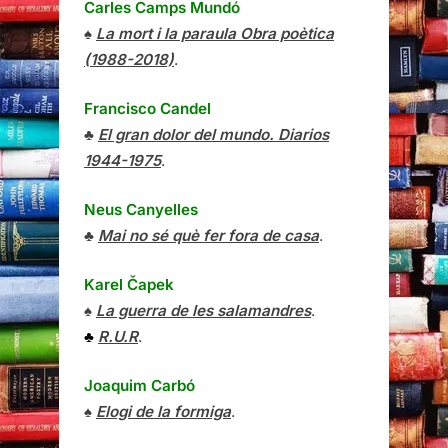
Carles Camps Mundó
♠
La mort i la paraula Obra poètica
(1988-2018)
.
Francisco Candel
♣
El gran dolor del mundo. Diarios
1944-1975
.
Neus Canyelles
♣
Mai no sé què fer fora de casa
.
Karel Čapek
♠
La guerra de les salamandres
.
♣
R.U.R
.
Joaquim Carbó
♠
Elogi de la formiga
.