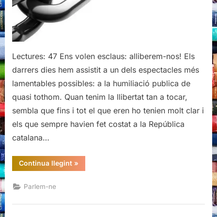
Lectures: 47 Ens volen esclaus: alliberem-nos! Els
darrers dies hem assistit a un dels espectacles més
lamentables possibles: a la humiliació publica de
quasi tothom. Quan tenim la llibertat tan a tocar,
sembla que fins i tot el que eren ho tenien molt clar i
els que sempre havien fet costat a la República
catalana…
“Ens
Continua llegint
»
volen
esclaus:
alliberem-
Parlem-ne
nos!”