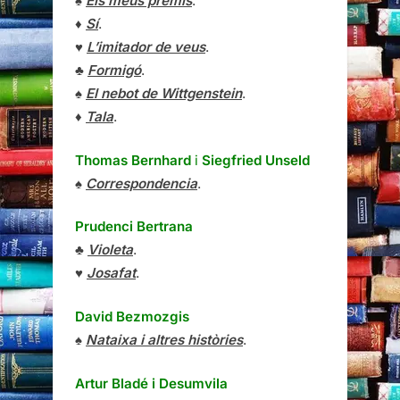
♠
Els meus premis
.
♦
Sí
.
♥
L’imitador de veus
.
♣
Formigó
.
♠
El nebot de Wittgenstein
.
♦
Tala
.
Thomas Bernhard
i
Siegfried Unseld
♠
Correspondencia
.
Prudenci Bertrana
♣
Violeta
.
♥
Josafat
.
David Bezmozgis
♠
Nataixa i altres històries
.
Artur Bladé i Desumvila