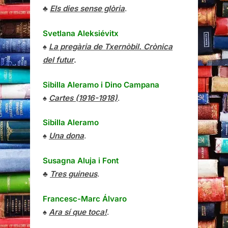
♣
Els dies sense glòria
.
Svetlana Aleksiévitx
♠
La pregària de Txernòbil. Crònica
del futur
.
Sibilla Aleramo
i
Dino Campana
♠
Cartes (1916-1918)
.
Sibilla Aleramo
♠
Una dona
.
Susagna Aluja i Font
♣
Tres guineus
.
Francesc-Marc Álvaro
♠
Ara sí que toca!
.