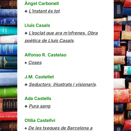
Àngel Carbonell
♣
L’instant és tot
.
Lluís Casals
♣
L’esclat que ara m’ofrenes. Obra
poètica de Lluís Casals
.
Alfonso R. Castelao
♠
Coses
.
J.M. Castellet
♣
Seductors, il·lustrats i visionaris
.
Ada Castells
♣
Pura sang
.
Otília Castellví
♠
De les txeques de Barcelona a