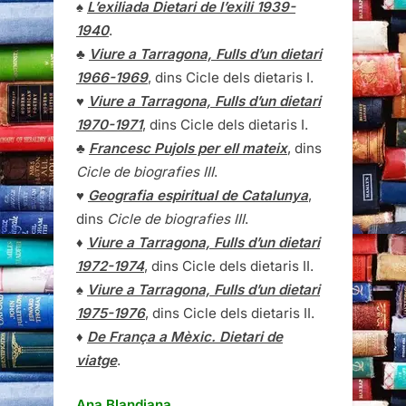
♠
L’exiliada Dietari de l’exili 1939-
1940
.
♣
Viure a Tarragona, Fulls d’un dietari
1966-1969
, dins Cicle dels dietaris I.
♥
Viure a Tarragona, Fulls d’un dietari
1970-1971
, dins Cicle dels dietaris I.
♣
Francesc Pujols per ell mateix
, dins
Cicle de biografies III
.
♥
Geografia espiritual de Catalunya
,
dins
Cicle de biografies III
.
♦
Viure a Tarragona, Fulls d’un dietari
1972-1974
, dins Cicle dels dietaris II.
♠
Viure a Tarragona, Fulls d’un dietari
1975-1976
, dins Cicle dels dietaris II.
♦
De França a Mèxic. Dietari de
viatge
.
Ana Blandiana