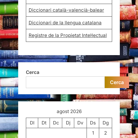
Diccionari català-valencià-balear
Diccionari de la llengua catalana
Registre de la Propietat Intel·lectual
Cerca
Cerca
agost 2026
Dl
Dt
Dc
Dj
Dv
Ds
Dg
1
2