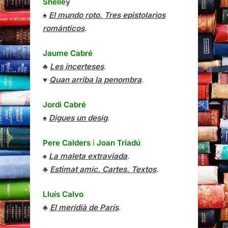
Shelle
y
♠
El mundo roto. Tres epistolarios
románticos
.
Jaume Cabré
♣
Les incerteses
.
♥
Quan arriba la penombra
.
Jordi Cabré
♠
Digues un desig
.
Pere Calders
i
Joan Triadú
♠
La maleta extraviada
.
♣
Estimat amic. Cartes. Textos
.
Lluís Calvo
♣
El meridià de París
.