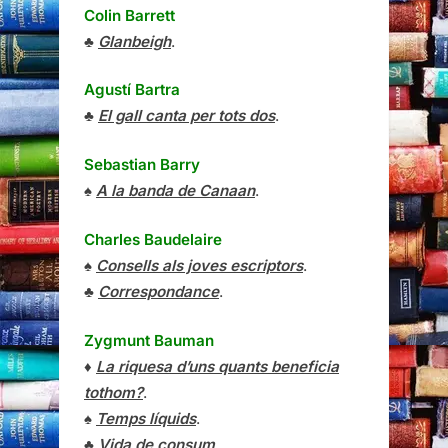
Colin Barrett
♣
Glanbeigh
.
Agustí Bartra
♣
El gall canta per tots dos
.
Sebastian Barry
♠
A la banda de Canaan
.
Charles Baudelaire
♠
Consells als joves escriptors
.
♣
Correspondance
.
Zygmunt Bauman
♦
La riquesa d’uns quants beneficia
tothom?
.
♠
Temps líquids
.
♣
Vida de consum
.