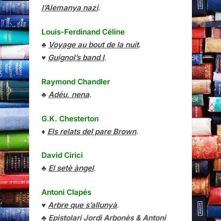
l’Alemanya nazi
.
Louis-Ferdinand Céline
♣
Voyage au bout de la nuit
.
♥
Guignol’s band I
.
Raymond Chandler
♣
Adéu, nena
.
G.K. Chesterton
♦
Els relats del pare Brown
.
David Cirici
♣
El setè àngel
.
Antoni Clapés
♥
Arbre que s’allunyà
.
♣
Epistolari Jordi Arbonès & Antoni