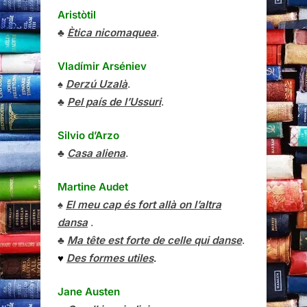
Aristòtil
♣
Ètica nicomaquea
.
Vladímir Arséniev
♠
Derzú Uzalà
.
♣
Pel país de l’Ussuri
.
Silvio d’Arzo
♣
Casa aliena
.
Martine Audet
♠
El meu cap és fort allà on l’altra
dansa
.
♣
Ma tête est forte de celle qui danse
.
♥
Des formes utiles
.
Jane Austen