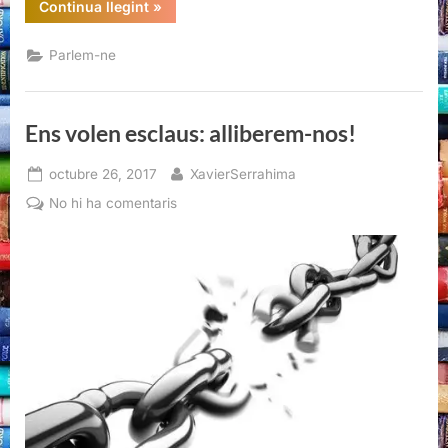
“Ens
Continua llegint
»
volen
esclaus:
alliberem-
Parlem-ne
nos!”
Ens volen esclaus: alliberem-nos!
Posted
By
octubre 26, 2017
XavierSerrahima
on
a
No hi ha comentaris
Ens
volen
esclaus:
alliberem-
nos!