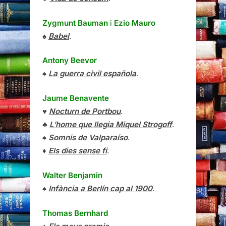
Zygmunt Bauman
i
Ezio Mauro
♠
Babel
.
Antony Beevor
♠
La guerra civil española
.
Jaume Benavente
♥
Nocturn de Portbou
.
♣
L’home que llegia Miquel Strogoff
.
♠
Somnis de Valparaíso
.
♦
Els dies sense fi
.
Walter Benjamin
♠
Infància a Berlín cap al 1900
.
Thomas Bernhard