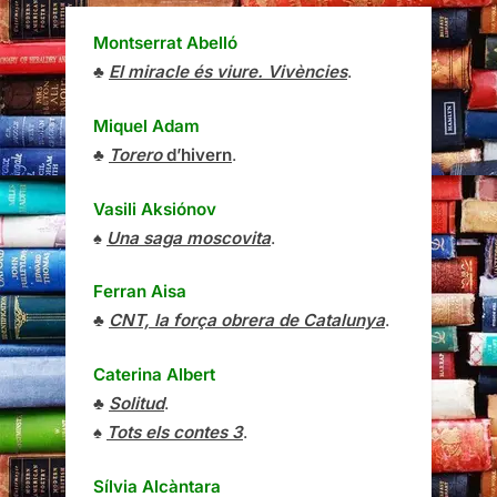
Montserrat Abelló
♣
El miracle és viure. Vivències
.
Miquel Adam
♣
Torero
d’hivern
.
Vasili Aksiónov
♠
Una saga moscovita
.
Ferran Aisa
♣
CNT, la força obrera de Catalunya
.
Caterina Albert
♣
Solitud
.
♠
Tots els contes 3
.
Sílvia Alcàntara