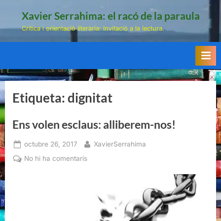
Skip
Xavier Serrahima: el racó de la paraula
to
Crítica i orientació literària: invitació a la lectura.
content
Etiqueta:
dignitat
Ens volen esclaus: alliberem-nos!
Posted
By
octubre 26, 2017
XavierSerrahima
on
a
No hi ha comentaris
Ens
volen
esclaus:
alliberem-
nos!