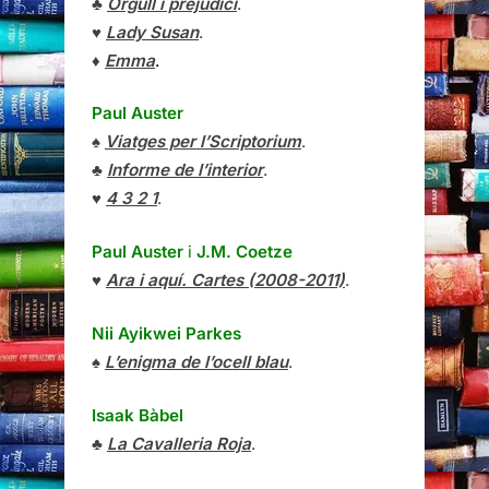
♣
Orgull i prejudici
.
♥
Lady Susan
.
♦
Emma
.
Paul Auster
♠
Viatges per l’Scriptorium
.
♣
Informe de l’interior
.
♥
4 3 2 1
.
Paul Auster
i
J.M. Coetze
♥
Ara i aquí. Cartes (2008-2011)
.
Nii Ayikwei Parkes
♠
L’enigma de l’ocell blau
.
Isaak Bàbel
♣
La Cavalleria Roja
.