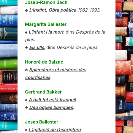
Josep-Ramon Bach
♣
L’instint. Obra poètica
1962-1993
.
Margarita Ballester
♠
L’infant i la mort
, dins
Després de la
pluja
.
♣
Els ulls
, dins
Després de la pluja
.
Honoré de Balzac
♣
Splendeurs et misères des
courtisanes
.
Gerbrand Bakker
♠
A dalt tot està tranquil
.
♣
Deu oques blanques
.
Josep Ballester
♠
L’agitació de l’escriptura
.