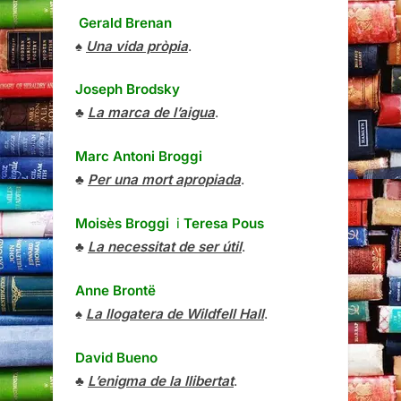
Gerald Brenan
♠
Una vida pròpia
.
Joseph Brodsky
♣
La marca de l’aigua
.
Marc Antoni Broggi
♣
Per una mort apropiada
.
Moisès Broggi
i
Teresa Pous
♣
La necessitat de ser útil
.
Anne Brontë
♠
La llogatera de Wildfell Hall
.
David Bueno
♣
L’enigma de la llibertat
.