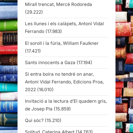
Mirall trencat, Mercè Rodoreda
(29.222)
Les llunes i els calàpets, Antoni Vidal
Ferrando
(17.983)
El soroll i la fúria, William Faulkner
(17.421)
Sants innocents a Gaza
(17.194)
Si entra boira no tendré on anar,
Antoni Vidal Ferrando, Edicions Proa,
2022
(16.010)
Invitació a la lectura d’El quadern gris,
de Josep Pla
(15.859)
Qui sóc?
(15.210)
Solitud, Caterina Albert
(14.763)