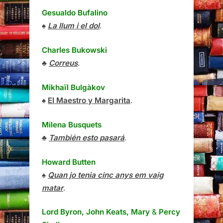
Gesualdo Bufalino
♠
La llum i el dol
.
Charles Bukowski
♣
Correus
.
Mikhaïl Bulgàkov
♠
El Maestro y Margarita
.
Milena Busquets
♣
También esto pasará
.
Howard Butten
♠
Quan jo tenia cinc anys em vaig
matar
.
Lord Byron, John Keats, Mary
&
Percy