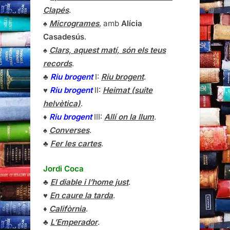
Clapés
.
♠
Microgrames
, amb
Alícia
Casadesús
.
♠
Clars, aquest matí, són els teus
records
.
♣
Riu brogent
I:
Riu brogent
.
♥
Riu brogent
II:
Heimat (suite
helvètica)
.
♦
Riu brogent
III:
Allí on la llum
.
♠
Converses
.
♣
Fer les cartes
.
Jordi Coca
♣
El diable i l’home just
.
♥
En caure la tarda
.
♦
Califòrnia
.
♣
L’Emperador
.