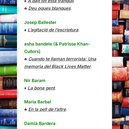
♠
A dalt tot està tranquil
.
♣
Deu oques blanques
.
Josep Ballester
♠
L’agitació de l’escriptura
.
asha bandele (& Patrisse Khan-
Cullors)
♣
Cuando te llaman terrorista: Una
memoria del Black Lives Matter
.
Nir Baram
♦
La bona gent
.
Maria Barbal
♣
En la pell de l’altre
.
Damià Bardera