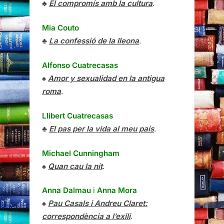
♣
El compromís amb la cultura
.
Mia Couto
♣
La confessió de la lleona
.
Alfonso Cuatrecasas
♠
Amor y sexualidad en la antigua
roma
.
Llibert Cuatrecasas
♣
El pas per la vida al meu país
.
Michael Cunningham
♠
Quan cau la nit
.
Anna Dalmau
i
Anna Mora
♠
Pau Casals i Andreu Claret:
correspondència a l’exili
.