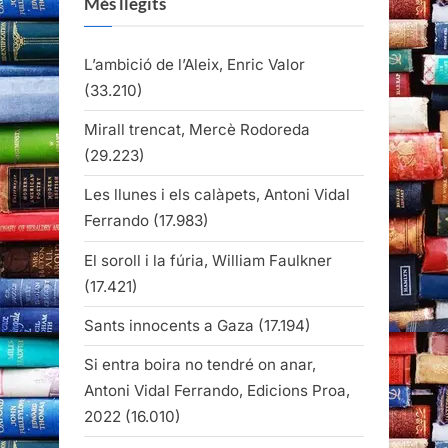
Més llegits
L’ambició de l’Aleix, Enric Valor
(33.210)
Mirall trencat, Mercè Rodoreda
(29.223)
Les llunes i els calàpets, Antoni Vidal
Ferrando
(17.983)
El soroll i la fúria, William Faulkner
(17.421)
Sants innocents a Gaza
(17.194)
Si entra boira no tendré on anar,
Antoni Vidal Ferrando, Edicions Proa,
2022
(16.010)