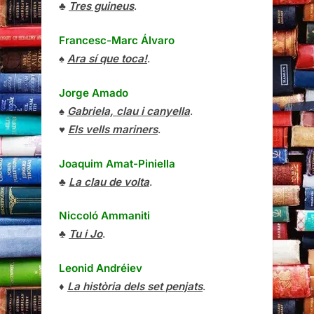
♣
Tres guineus
.
Francesc-Marc Álvaro
♠
Ara sí que toca!
.
Jorge Amado
♠
Gabriela, clau i canyella
.
♥
Els vells mariners
.
Joaquim Amat-Piniella
♣
La clau de volta
.
Niccoló Ammaniti
♣
Tu i Jo
.
Leonid Andréiev
♦
La història dels set penjats
.