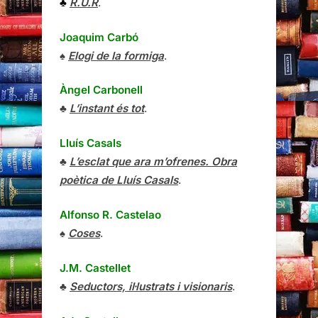
♣
R.U.R
.
Joaquim Carbó
♠
Elogi de la formiga
.
Àngel Carbonell
♣
L’instant és tot
.
Lluís Casals
♣
L’esclat que ara m’ofrenes. Obra
poètica de Lluís Casals
.
Alfonso R. Castelao
♠
Coses
.
J.M. Castellet
♣
Seductors, il·lustrats i visionaris
.