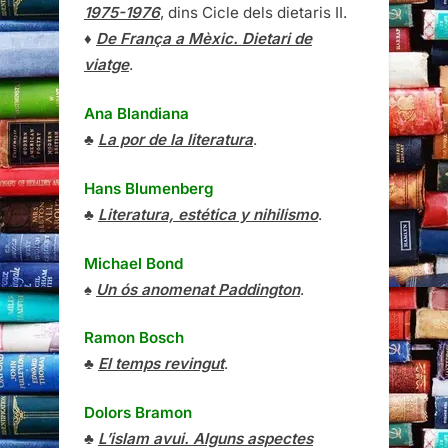
1975-1976
, dins Cicle dels dietaris II.
♦
De França a Mèxic. Dietari de
viatge
.
Ana Blandiana
♣
La por de la literatura
.
Hans Blumenberg
♣
Literatura, estética y nihilismo
.
Michael Bond
♠
Un ós anomenat Paddington
.
Ramon Bosch
♣
El temps revingut
.
Dolors Bramon
♣
L’islam avui. Alguns aspectes