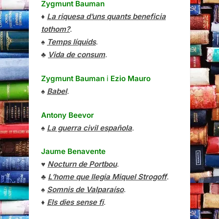
Zygmunt Bauman
♦
La riquesa d’uns quants beneficia
tothom?
.
♠
Temps líquids
.
♣
Vida de consum
.
Zygmunt Bauman
i
Ezio Mauro
♠
Babel
.
Antony Beevor
♠
La guerra civil española
.
Jaume Benavente
♥
Nocturn de Portbou
.
♣
L’home que llegia Miquel Strogoff
.
♠
Somnis de Valparaíso
.
♦
Els dies sense fi
.