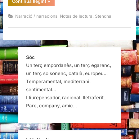
“Cròniques
Continua llegint
»
italianes,
Stendhal”
,
,
Narració / narracions
Notes de lectura
Stendhal
Sóc
Un terç empordanès, un terç egarenc,
un terç solsonenc, català, europeu…
Temperamental, mediterrani,
sentimental…
Lliurepensador, racional, lletraferit…
Pare, company, amic…