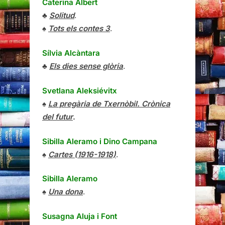
Caterina Albert
♣
Solitud
.
♠
Tots els contes 3
.
Sílvia Alcàntara
♣
Els dies sense glòria
.
Svetlana Aleksiévitx
♠
La pregària de Txernòbil. Crònica
del futur
.
Sibilla Aleramo
i
Dino Campana
♠
Cartes (1916-1918)
.
Sibilla Aleramo
♠
Una dona
.
Susagna Aluja i Font