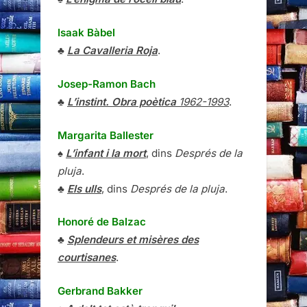
Isaak Bàbel
♣
La Cavalleria Roja
.
Josep-Ramon Bach
♣
L’instint. Obra poètica
1962-1993
.
Margarita Ballester
♠
L’infant i la mort
, dins
Després de la
pluja
.
♣
Els ulls
, dins
Després de la pluja
.
Honoré de Balzac
♣
Splendeurs et misères des
courtisanes
.
Gerbrand Bakker