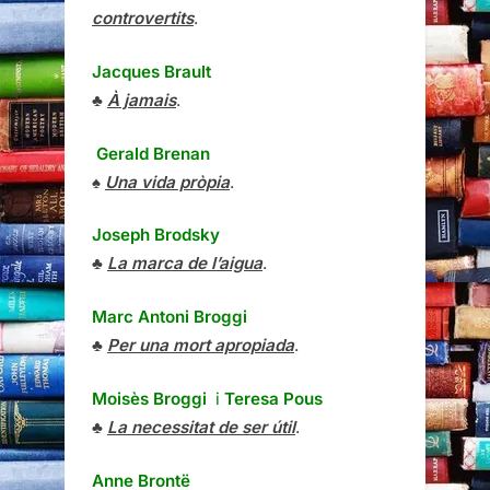
controvertits
.
Jacques Brault
♣
À jamais
.
Gerald Brenan
♠
Una vida pròpia
.
Joseph Brodsky
♣
La marca de l’aigua
.
Marc Antoni Broggi
♣
Per una mort apropiada
.
Moisès Broggi
i
Teresa Pous
♣
La necessitat de ser útil
.
Anne Brontë