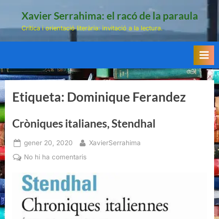
Skip
Xavier Serrahima: el racó de la paraula
to
Crítica i orientació literària: invitació a la lectura.
content
Etiqueta:
Dominique Ferandez
Cròniques italianes, Stendhal
Posted
By
gener 20, 2020
XavierSerrahima
on
a
No hi ha comentaris
Cròniques
italianes,
Stendhal