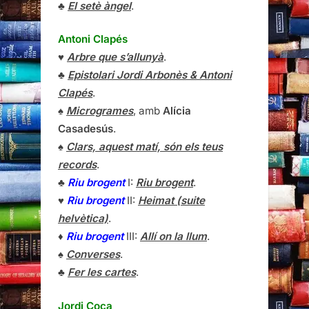
♣
El setè àngel
.
Antoni Clapés
♥
Arbre que s’allunyà
.
♣
Epistolari Jordi Arbonès & Antoni
Clapés
.
♠
Microgrames
, amb
Alícia
Casadesús
.
♠
Clars, aquest matí, són els teus
records
.
♣
Riu brogent
I:
Riu brogent
.
♥
Riu brogent
II:
Heimat (suite
helvètica)
.
♦
Riu brogent
III:
Allí on la llum
.
♠
Converses
.
♣
Fer les cartes
.
Jordi Coca