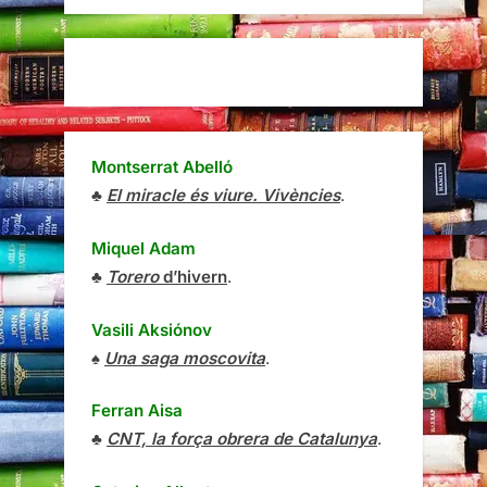
Montserrat Abelló
♣
El miracle és viure. Vivències
.
Miquel Adam
♣
Torero
d’hivern
.
Vasili Aksiónov
♠
Una saga moscovita
.
Ferran Aisa
♣
CNT, la força obrera de Catalunya
.