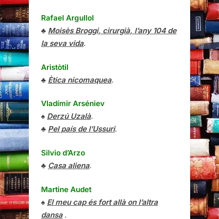
Rafael Argullol
♣
Moisès Broggi, cirurgià, l’any 104 de
la seva vida
.
Aristòtil
♣
Ètica nicomaquea
.
Vladímir Arséniev
♠
Derzú Uzalà
.
♣
Pel país de l’Ussuri
.
Silvio d’Arzo
♣
Casa aliena
.
Martine Audet
♠
El meu cap és fort allà on l’altra
dansa
.