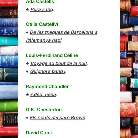
Ada Castells
♣
Pura sang
.
Otília Castellví
♠
De les txeques de Barcelona a
l’Alemanya nazi
.
Louis-Ferdinand Céline
♣
Voyage au bout de la nuit
.
♥
Guignol’s band I
.
Raymond Chandler
♣
Adéu, nena
.
G.K. Chesterton
♦
Els relats del pare Brown
.
David Cirici