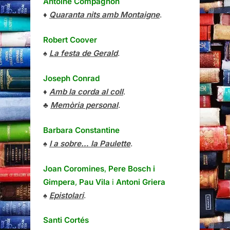
Antoine Compagnon
♦
Quaranta nits amb Montaigne
.
Robert Coover
♠
La festa de Gerald
.
Joseph Conrad
♦
Amb la corda al coll
.
♣
Memòria personal
.
Barbara Constantine
♠
I a sobre… la Paulette
.
Joan Coromines
,
Pere Bosch i
Gimpera
,
Pau Vila
i
Antoni Griera
♠
Epistolari
.
Santi Cortés