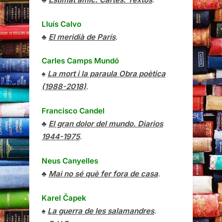
Lluís Calvo
♣
El meridià de París
.
Carles Camps Mundó
♠
La mort i la paraula Obra poètica
(1988-2018)
.
Francisco Candel
♣
El gran dolor del mundo. Diarios
1944-1975
.
Neus Canyelles
♣
Mai no sé què fer fora de casa
.
Karel Čapek
♠
La guerra de les salamandres
.