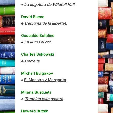
♠
La llogatera de Wildfell Hall
.
David Bueno
♣
L’enigma de la llibertat
.
Gesualdo Bufalino
♠
La llum i el dol
.
Charles Bukowski
♣
Correus
.
Mikhaïl Bulgàkov
♠
El Maestro y Margarita
.
Milena Busquets
♣
También esto pasará
.
Howard Butten