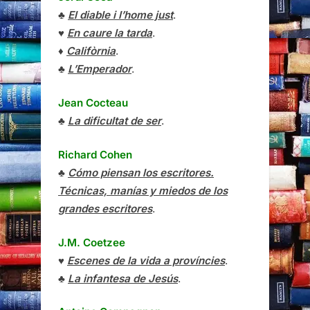
♣
El diable i l’home just
.
♥
En caure la tarda
.
♦
Califòrnia
.
♣
L’Emperador
.
Jean Cocteau
♣
La dificultat de ser
.
Richard Cohen
♣
Cómo piensan los escritores.
Técnicas, manías y miedos de los
grandes escritores
.
J.M. Coetzee
♥
Escenes de la vida a províncies
.
♣
La infantesa de Jesús
.