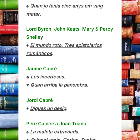
♠
Quan jo tenia cinc anys em vaig
matar
.
Lord Byron, John Keats, Mary
&
Percy
Shelle
y
♠
El mundo roto. Tres epistolarios
románticos
.
Jaume Cabré
♣
Les incerteses
.
♥
Quan arriba la penombra
.
Jordi Cabré
♠
Digues un desig
.
Pere Calders
i
Joan Triadú
♠
La maleta extraviada
.
♣
Estimat amic. Cartes. Textos
.