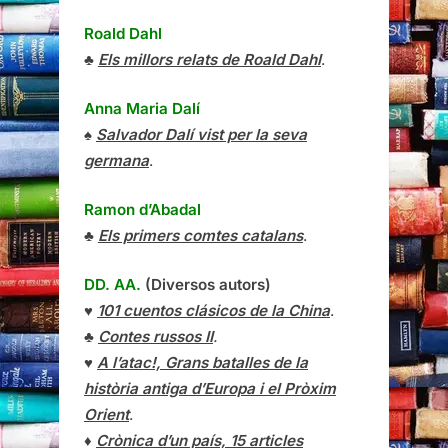
Roald Dahl
♣
Els millors relats de Roald Dahl
.
Anna Maria Dalí
♠
Salvador Dalí vist per la seva
germana
.
Ramon d’Abadal
♣
Els primers comtes catalans
.
DD. AA.
(Diversos autors)
♥
101 cuentos clásicos de la China
.
♣
Contes russos II
.
♥
A l’atac!, Grans batalles de la
història antiga d’Europa i el Pròxim
Orient
.
♦
Crònica d’un país, 15 articles