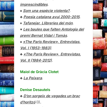
imprescindibles
.
♠
Som una espècie violenta?
.
♣
Poesia catalana avui 2000-2015
.
♦
Tafanejar. Llibreries del món
.
♥
Les baules que falten Antologia del
premi Bernat Vidal i Tomàs
.
♠
«The Paris Review», Entrevistas,
Vol. I (1953-1983)
.
♣
«The Paris Review»,
Entrevistas
,
Vol. II (1984-2012)
.
Maiol de Gràcia Clotet
♣
La Peixera
.
Denise Desautels
♣
D’on sorgeix de vegades un braç
d’horitzó
(I)
.