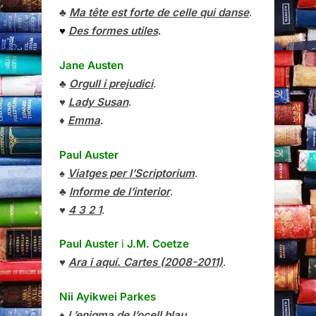
♣
Ma tête est forte de celle qui danse
.
♥
Des formes utiles
.
Jane Austen
♣
Orgull i prejudici
.
♥
Lady Susan
.
♦
Emma
.
Paul Auster
♠
Viatges per l’Scriptorium
.
♣
Informe de l’interior
.
♥
4 3 2 1
.
Paul Auster
i
J.M. Coetze
♥
Ara i aquí. Cartes (2008-2011)
.
Nii Ayikwei Parkes
♠
L’enigma de l’ocell blau
.