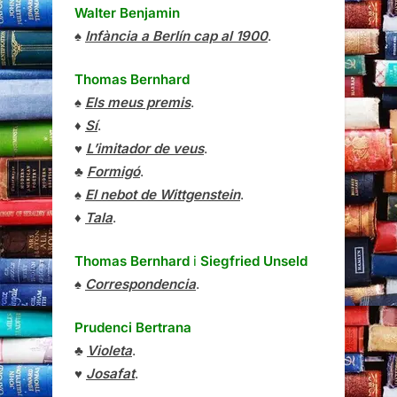
Walter Benjamin
♠
Infància a Berlín cap al 1900
.
Thomas Bernhard
♠
Els meus premis
.
♦
Sí
.
♥
L’imitador de veus
.
♣
Formigó
.
♠
El nebot de Wittgenstein
.
♦
Tala
.
Thomas Bernhard
i
Siegfried Unseld
♠
Correspondencia
.
Prudenci Bertrana
♣
Violeta
.
♥
Josafat
.