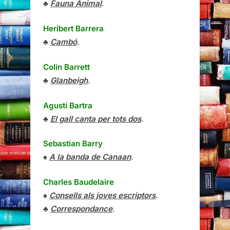
♣
Fauna Animal
.
Heribert Barrera
♣
Cambó
.
Colin Barrett
♣
Glanbeigh
.
Agustí Bartra
♣
El gall canta per tots dos
.
Sebastian Barry
♠
A la banda de Canaan
.
Charles Baudelaire
♠
Consells als joves escriptors
.
♣
Correspondance
.