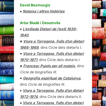
David Bezmozgis
♠
Nataixa i altres històries
.
Artur Bladé i Desumvila
♠
L’exiliada Dietari de l’exili 1939-
1940
.
♣
Viure a Tarragona, Fulls d’un dietari
1966-1969
, dins Cicle dels dietaris I.
♥
Viure a Tarragona, Fulls d’un dietari
1970-1971
, dins Cicle dels dietaris I.
♣
Francesc Pujols per ell mateix
, dins
Cicle de biografies III
.
♥
Geografia espiritual de Catalunya
,
dins
Cicle de biografies III
.
♦
Viure a Tarragona, Fulls d’un dietari
1972-1974
, dins Cicle dels dietaris II.
♠
Viure a Tarragona, Fulls d’un dietari