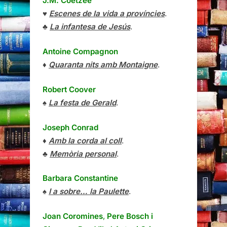
J.M. Coetzee
♥
Escenes de la vida a províncies
.
♣
La infantesa de Jesús
.
Antoine Compagnon
♦
Quaranta nits amb Montaigne
.
Robert Coover
♠
La festa de Gerald
.
Joseph Conrad
♦
Amb la corda al coll
.
♣
Memòria personal
.
Barbara Constantine
♠
I a sobre… la Paulette
.
Joan Coromines
,
Pere Bosch i