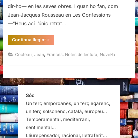
dir-ho— en les seves obres. I quan ho fan, com
Jean-Jacques Rousseau en Les Confessions
—“Heus ací l’únic retrat…
“La
Continua llegint
»
dificultat
de
ser,
,
,
,
Cocteau, Jean
Francès
Notes de lectura
Novel·la
Jean
Cocteau”
Sóc
Un terç empordanès, un terç egarenc,
un terç solsonenc, català, europeu…
Temperamental, mediterrani,
sentimental…
Lliurepensador, racional, lletraferit…