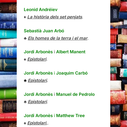
Leonid Andréiev
♦
La història dels set penjats
.
Sebastià Juan Arbó
♣
Els homes de la terra i el mar
.
Jordi Arbonès
i
Albert Manent
♠
Epistolari
.
Jordi Arbonès
i
Joaquim Carbó
♣
Epistolari
.
Jordi Arbonès
i
Manuel de Pedrolo
♣
Epistolari
.
Jordi Arbonès
i
Matthew Tree
♠
Epistolari
,.