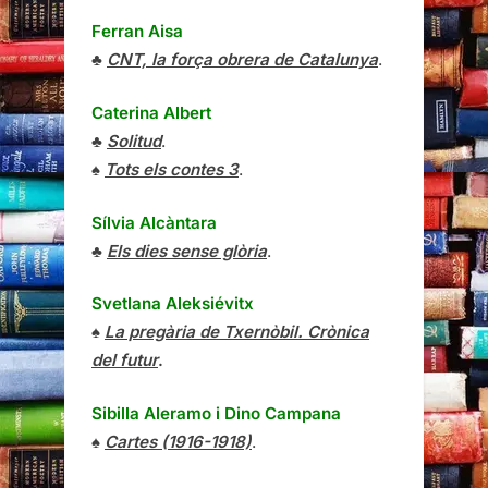
Ferran Aisa
♣
CNT, la força obrera de Catalunya
.
Caterina Albert
♣
Solitud
.
♠
Tots els contes 3
.
Sílvia Alcàntara
♣
Els dies sense glòria
.
Svetlana Aleksiévitx
♠
La pregària de Txernòbil. Crònica
del futur
.
Sibilla Aleramo
i
Dino Campana
♠
Cartes (1916-1918)
.