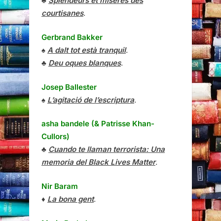
♣
Splendeurs et misères des
courtisanes
.
Gerbrand Bakker
♠
A dalt tot està tranquil
.
♣
Deu oques blanques
.
Josep Ballester
♠
L’agitació de l’escriptura
.
asha bandele (& Patrisse Khan-
Cullors)
♣
Cuando te llaman terrorista: Una
memoria del Black Lives Matter
.
Nir Baram
♦
La bona gent
.