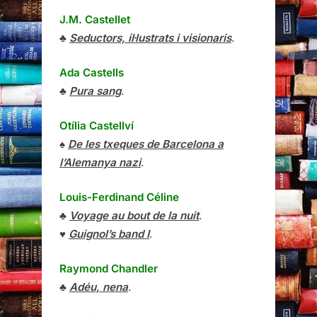
J.M. Castellet
♣
Seductors, il·lustrats i visionaris
.
Ada Castells
♣
Pura sang
.
Otília Castellví
♠
De les txeques de Barcelona a
l’Alemanya nazi
.
Louis-Ferdinand Céline
♣
Voyage au bout de la nuit
.
♥
Guignol’s band I
.
Raymond Chandler
♣
Adéu, nena
.