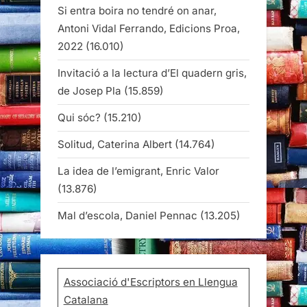
Si entra boira no tendré on anar,
Antoni Vidal Ferrando, Edicions Proa,
2022
(16.010)
Invitació a la lectura d’El quadern gris,
de Josep Pla
(15.859)
Qui sóc?
(15.210)
Solitud, Caterina Albert
(14.764)
La idea de l’emigrant, Enric Valor
(13.876)
Mal d’escola, Daniel Pennac
(13.205)
Associació d'Escriptors en Llengua
Catalana