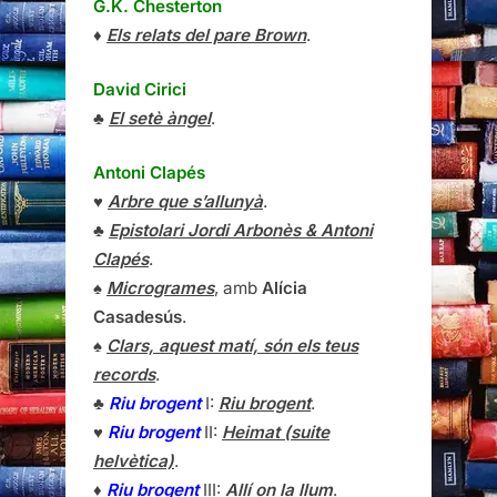
G.K. Chesterton
♦
Els relats del pare Brown
.
David Cirici
♣
El setè àngel
.
Antoni Clapés
♥
Arbre que s’allunyà
.
♣
Epistolari Jordi Arbonès & Antoni
Clapés
.
♠
Microgrames
, amb
Alícia
Casadesús
.
♠
Clars, aquest matí, són els teus
records
.
♣
Riu brogent
I:
Riu brogent
.
♥
Riu brogent
II:
Heimat (suite
helvètica)
.
♦
Riu brogent
III:
Allí on la llum
.