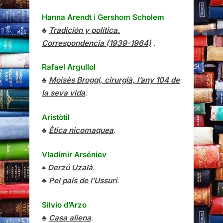
Hanna Arendt
i
Gershom Scholem
♣
Tradición y política.
Correspondencia (1939-1964)
.
Rafael Argullol
♣
Moisès Broggi, cirurgià, l’any 104 de
la seva vida
.
Aristòtil
♣
Ètica nicomaquea
.
Vladímir Arséniev
♠
Derzú Uzalà
.
♣
Pel país de l’Ussuri
.
Silvio d’Arzo
♣
Casa aliena
.