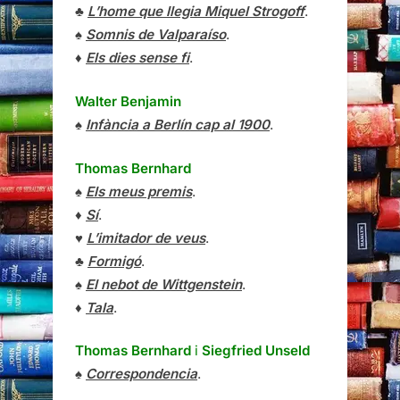
♣
L’home que llegia Miquel Strogoff
.
♠
Somnis de Valparaíso
.
♦
Els dies sense fi
.
Walter Benjamin
♠
Infància a Berlín cap al 1900
.
Thomas Bernhard
♠
Els meus premis
.
♦
Sí
.
♥
L’imitador de veus
.
♣
Formigó
.
♠
El nebot de Wittgenstein
.
♦
Tala
.
Thomas Bernhard
i
Siegfried Unseld
♠
Correspondencia
.