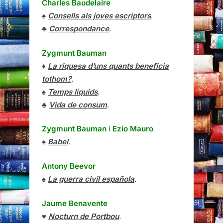
Charles Baudelaire
♠
Consells als joves escriptors
.
♣
Correspondance
.
Zygmunt Bauman
♦
La riquesa d’uns quants beneficia
tothom?
.
♠
Temps líquids
.
♣
Vida de consum
.
Zygmunt Bauman
i
Ezio Mauro
♠
Babel
.
Antony Beevor
♠
La guerra civil española
.
Jaume Benavente
♥
Nocturn de Portbou
.