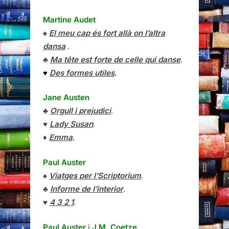
Martine Audet
♠
El meu cap és fort allà on l’altra
dansa
.
♣
Ma tête est forte de celle qui danse
.
♥
Des formes utiles
.
Jane Austen
♣
Orgull i prejudici
.
♥
Lady Susan
.
♦
Emma
.
Paul Auster
♠
Viatges per l’Scriptorium
.
♣
Informe de l’interior
.
♥
4 3 2 1
.
Paul Auster
i
J.M. Coetze