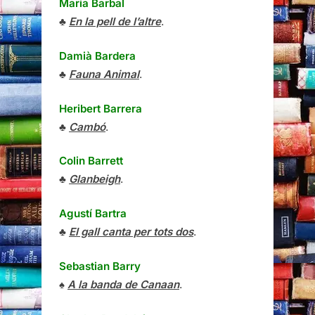
Maria Barbal
♣
En la pell de l’altre
.
Damià Bardera
♣
Fauna Animal
.
Heribert Barrera
♣
Cambó
.
Colin Barrett
♣
Glanbeigh
.
Agustí Bartra
♣
El gall canta per tots dos
.
Sebastian Barry
♠
A la banda de Canaan
.