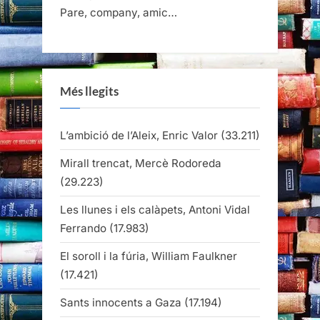
Pare, company, amic…
Més llegits
L’ambició de l’Aleix, Enric Valor
(33.211)
Mirall trencat, Mercè Rodoreda
(29.223)
Les llunes i els calàpets, Antoni Vidal
Ferrando
(17.983)
El soroll i la fúria, William Faulkner
(17.421)
Sants innocents a Gaza
(17.194)