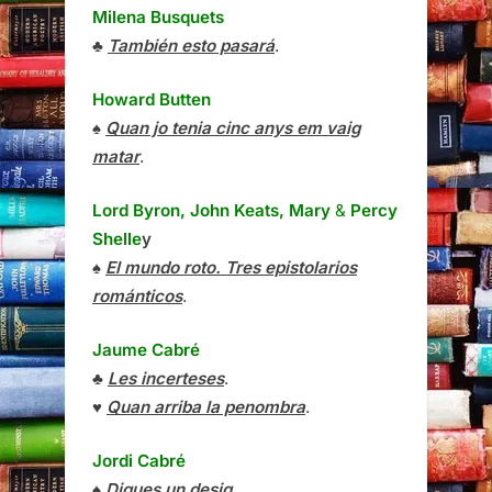
Milena Busquets
♣
También esto pasará
.
Howard Butten
♠
Quan jo tenia cinc anys em vaig
matar
.
Lord Byron, John Keats, Mary
&
Percy
Shelle
y
♠
El mundo roto. Tres epistolarios
románticos
.
Jaume Cabré
♣
Les incerteses
.
♥
Quan arriba la penombra
.
Jordi Cabré
♠
Digues un desig
.