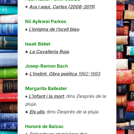
♥
Ara i aquí. Cartes (2008-2011)
.
Nii Ayikwei Parkes
♠
L’enigma de l’ocell blau
.
Isaak Bàbel
♣
La Cavalleria Roja
.
Josep-Ramon Bach
♣
L’instint. Obra poètica
1962-1993
.
Margarita Ballester
♠
L’infant i la mort
, dins
Després de la
pluja
.
♣
Els ulls
, dins
Després de la pluja
.
Honoré de Balzac