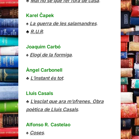
♣
Mai no sé què fer fora de casa
.
Karel Čapek
♠
La guerra de les salamandres
.
♣
R.U.R
.
Joaquim Carbó
♠
Elogi de la formiga
.
Àngel Carbonell
♣
L’instant és tot
.
Lluís Casals
♣
L’esclat que ara m’ofrenes. Obra
poètica de Lluís Casals
.
Alfonso R. Castelao
♠
Coses
.