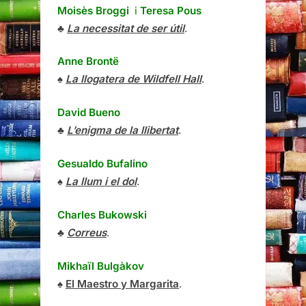
Moisès Broggi
i
Teresa Pous
♣
La necessitat de ser útil
.
Anne Brontë
♠
La llogatera de Wildfell Hall
.
David Bueno
♣
L’enigma de la llibertat
.
Gesualdo Bufalino
♠
La llum i el dol
.
Charles Bukowski
♣
Correus
.
Mikhaïl Bulgàkov
♠
El Maestro y Margarita
.