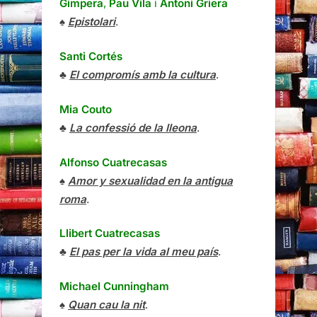
Gimpera
,
Pau Vila
i
Antoni Griera
♠
Epistolari
.
Santi Cortés
♣
El compromís amb la cultura
.
Mia Couto
♣
La confessió de la lleona
.
Alfonso Cuatrecasas
♠
Amor y sexualidad en la antigua
roma
.
Llibert Cuatrecasas
♣
El pas per la vida al meu país
.
Michael Cunningham
♠
Quan cau la nit
.