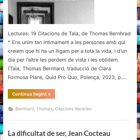
Lectures: 19 Citacions de Tala, de Thomas Bernhrad
* Ens unim tan íntimament a les persones amb qui
creiem que hi ha un lligam per a tota la vida, i d’un
dia per l’altre les perdem de vista i les oblidem.
(Tala, Thomas Bernhard, traducció de Clara
Formosa Plans, Quid Pro Quo, Polença, 2023, p….
“Citacions
Continua llegint
»
de
‘Tala’,
Thomas
,
Bernhard, Thomas
Citacions literàries
Bernhard”
La dificultat de ser, Jean Cocteau