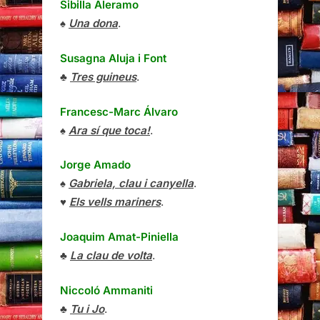
Sibilla Aleramo
♠
Una dona
.
Susagna Aluja i Font
♣
Tres guineus
.
Francesc-Marc Álvaro
♠
Ara sí que toca!
.
Jorge Amado
♠
Gabriela, clau i canyella
.
♥
Els vells mariners
.
Joaquim Amat-Piniella
♣
La clau de volta
.
Niccoló Ammaniti
♣
Tu i Jo
.