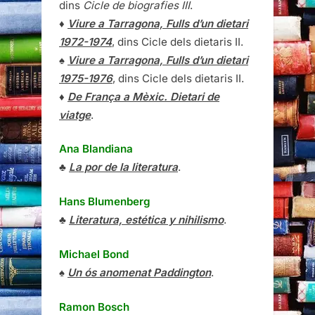
dins
Cicle de biografies III
.
♦
Viure a Tarragona, Fulls d’un dietari
1972-1974
, dins Cicle dels dietaris II.
♠
Viure a Tarragona, Fulls d’un dietari
1975-1976
, dins Cicle dels dietaris II.
♦
De França a Mèxic. Dietari de
viatge
.
Ana Blandiana
♣
La por de la literatura
.
Hans Blumenberg
♣
Literatura, estética y nihilismo
.
Michael Bond
♠
Un ós anomenat Paddington
.
Ramon Bosch