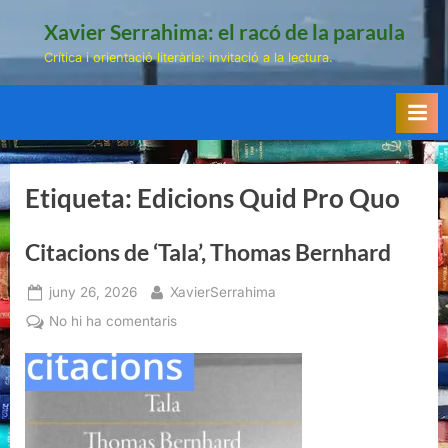
Skip
Xavier Serrahima: el racó de la paraula
to
Crítica i orientació literària: invitació a la lectura.
content
Etiqueta:
Edicions Quid Pro Quo
Citacions de ‘Tala’, Thomas Bernhard
Posted
By
juny 26, 2026
XavierSerrahima
on
a
No hi ha comentaris
Citacions
de
‘Tala’,
Thomas
Bernhard