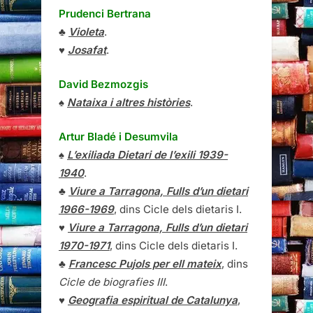
Prudenci Bertrana
♣
Violeta
.
♥
Josafat
.
David Bezmozgis
♠
Nataixa i altres històries
.
Artur Bladé i Desumvila
♠
L’exiliada Dietari de l’exili 1939-
1940
.
♣
Viure a Tarragona, Fulls d’un dietari
1966-1969
, dins Cicle dels dietaris I.
♥
Viure a Tarragona, Fulls d’un dietari
1970-1971
, dins Cicle dels dietaris I.
♣
Francesc Pujols per ell mateix
, dins
Cicle de biografies III
.
♥
Geografia espiritual de Catalunya
,