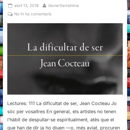
Posted
By
abril 13, 2018
XavierSerrahima
on
a
No hi ha comentaris
La
dificultat
de
ser,
Jean
Cocteau
Lectures: 111 La dificultat de ser, Jean Cocteau Jo
sóc per vosaltres En general, els artistes no tenen
l’hàbit de despullar-se espiritualment, atès que el
que han de dir ja ho diuen —o, més aviat, procuren