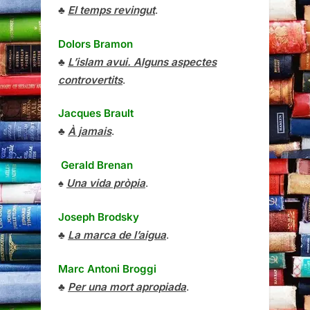
♣
El temps revingut
.
Dolors Bramon
♣
L’islam avui. Alguns aspectes
controvertits
.
Jacques Brault
♣
À jamais
.
Gerald Brenan
♠
Una vida pròpia
.
Joseph Brodsky
♣
La marca de l’aigua
.
Marc Antoni Broggi
♣
Per una mort apropiada
.