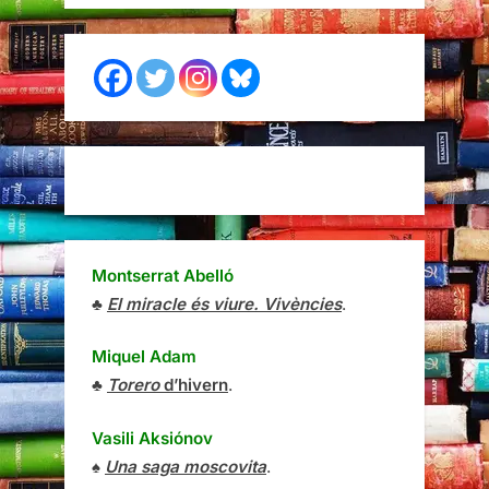
Montserrat Abelló
♣
El miracle és viure. Vivències
.
Miquel Adam
♣
Torero
d’hivern
.
Vasili Aksiónov
♠
Una saga moscovita
.