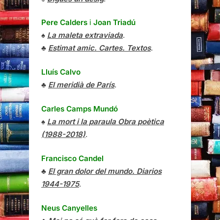
Pere Calders
i
Joan Triadú
♠
La maleta extraviada
.
♣
Estimat amic. Cartes. Textos
.
Lluís Calvo
♣
El meridià de París
.
Carles Camps Mundó
♠
La mort i la paraula Obra poètica
(1988-2018)
.
Francisco Candel
♣
El gran dolor del mundo. Diarios
1944-1975
.
Neus Canyelles