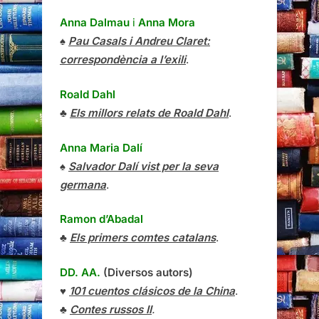
Anna Dalmau
i
Anna Mora
♠
Pau Casals i Andreu Claret:
correspondència a l’exili
.
Roald Dahl
♣
Els millors relats de Roald Dahl
.
Anna Maria Dalí
♠
Salvador Dalí vist per la seva
germana
.
Ramon d’Abadal
♣
Els primers comtes catalans
.
DD. AA.
(Diversos autors)
♥
101 cuentos clásicos de la China
.
♣
Contes russos II
.