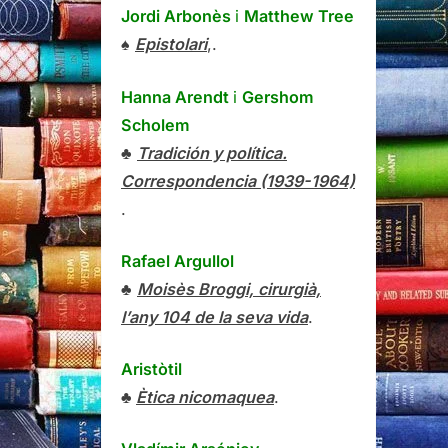
Jordi Arbonès
i
Matthew Tree
♠
Epistolari
,.
Hanna Arendt
i
Gershom
Scholem
♣
Tradición y política.
Correspondencia (1939-1964)
.
Rafael Argullol
♣
Moisès Broggi, cirurgià,
l’any 104 de la seva vida
.
Aristòtil
♣
Ètica nicomaquea
.