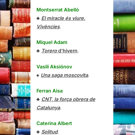
Montserrat Abelló
♣
El miracle és viure.
Vivències
.
Miquel Adam
♣
Torero
d’hivern
.
Vasili Aksiónov
♠
Una saga moscovita
.
Ferran Aisa
♣
CNT, la força obrera de
Catalunya
.
Caterina Albert
♣
Solitud
.