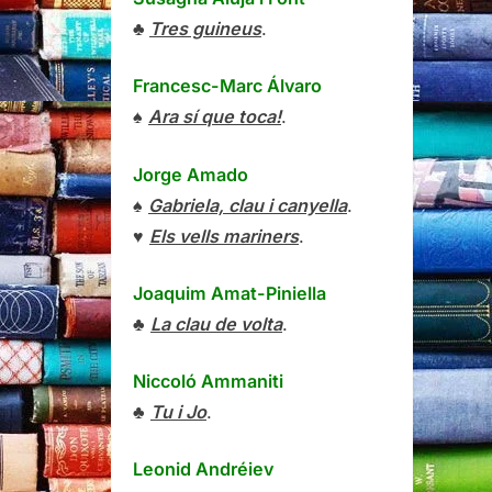
♣
Tres guineus
.
Francesc-Marc Álvaro
♠
Ara sí que toca!
.
Jorge Amado
♠
Gabriela, clau i canyella
.
♥
Els vells mariners
.
Joaquim Amat-Piniella
♣
La clau de volta
.
Niccoló Ammaniti
♣
Tu i Jo
.
Leonid Andréiev