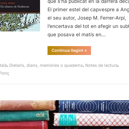
que s’ha publicat en la darrera dèc
Pons
El primer estel del capvespre a Ang
el seu autor, Josep M. Ferrer-Arpí,
l’encertava del tot en afegir un subt
que posava el matís en…
“Els
Continua llegint
»
ullastres
de
Manhattan,
,
,
,
talà
Dietaris, diaris, memòries o quaderns
Notes de lectura
Ponç
Pons”
 Ponç