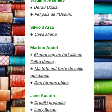
Vladímir Arséniev
♠
Derzú Uzalà
.
♣
Pel país de l’Ussuri
.
Silvio d’Arzo
♣
Casa aliena
.
Martine Audet
♠
El meu cap és fort allà on
l’altra dansa
.
♣
Ma tête est forte de celle
qui danse
.
♥
Des formes utiles
.
Jane Austen
♣
Orgull i prejudici
.
♥
Lady Susan
.