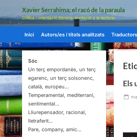
Skip
Xavier Serrahima: el racó de la paraula
to
Crítica i orientació literària: invitació a la lectura.
content
Inici
Autors/es i títols analitzats
Traductors/
Sóc
Eti
Un terç empordanès, un terç
egarenc, un terç solsonenc,
Els 
català, europeu…
Temperamental, mediterrani,
Po
ma
sentimental…
on
Lliurepensador, racional,
lletraferit…
Pare, company, amic…