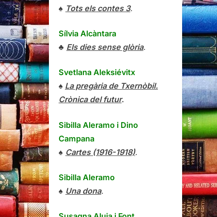
♠
Tots els contes 3
.
Sílvia Alcàntara
♣
Els dies sense glòria
.
Svetlana Aleksiévitx
♠
La pregària de Txernòbil.
Crònica del futur
.
Sibilla Aleramo
i
Dino
Campana
♠
Cartes (1916-1918)
.
Sibilla Aleramo
♠
Una dona
.
Susagna Aluja i Font