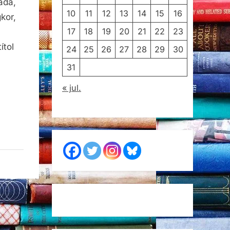
ada,
10
11
12
13
14
15
16
kor,
17
18
19
20
21
22
23
ítol
24
25
26
27
28
29
30
31
« jul.