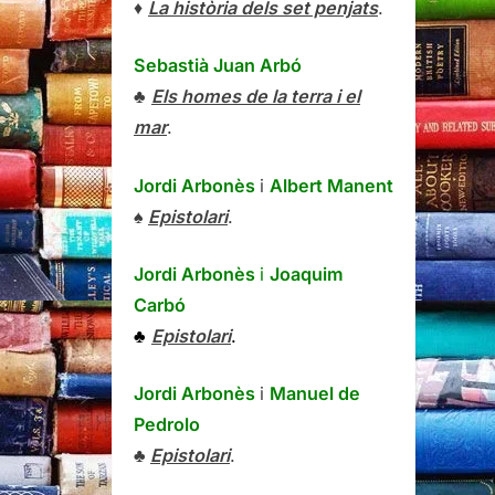
♦
La història dels set penjats
.
Sebastià Juan Arbó
♣
Els homes de la terra i el
mar
.
Jordi Arbonès
i
Albert Manent
♠
Epistolari
.
Jordi Arbonès
i
Joaquim
Carbó
♣
Epistolari
.
Jordi Arbonès
i
Manuel de
Pedrolo
♣
Epistolari
.