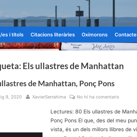
es i títols
Citacions literàries
Oxímorons
Contacte
queta:
Els ullastres de Manhattan
ullastres de Manhattan, Ponç Pons
sted
By
a
ig 9, 2020
XavierSerrahima
No hi ha comentaris
Els
Lectures: 80 Els ullastres de Manh
ullastre
de
Ponç Pons El que, des del meu pun
Manhatt
vista, és un dels millors llibres de 
Ponç