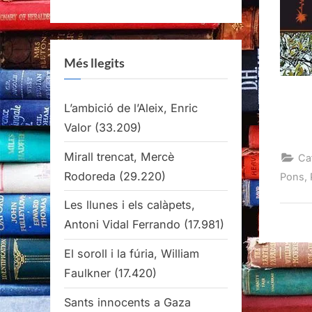
Més llegits
L’ambició de l’Aleix, Enric
Valor
(33.209)
Mirall trencat, Mercè
Ca
Rodoreda
(29.220)
Pons,
Les llunes i els calàpets,
Antoni Vidal Ferrando
(17.981)
El soroll i la fúria, William
Faulkner
(17.420)
Sants innocents a Gaza