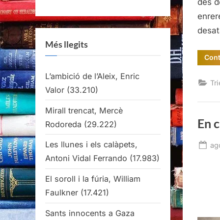
des d
enrer
desa
Més llegits
Cont
L’ambició de l’Aleix, Enric
Tri
Valor
(33.210)
Mirall trencat, Mercè
En c
Rodoreda
(29.222)
Les llunes i els calàpets,
Po
ag
on
Antoni Vidal Ferrando
(17.983)
El soroll i la fúria, William
Faulkner
(17.421)
Sants innocents a Gaza