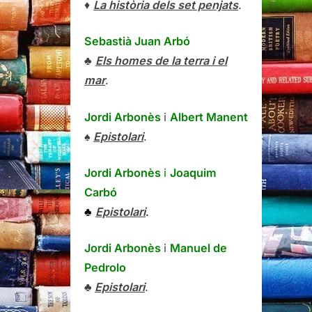
♦
La història dels set penjats
.
Sebastià Juan Arbó
♣
Els homes de la terra i el
mar
.
Jordi Arbonès
i
Albert Manent
♠
Epistolari
.
Jordi Arbonès
i
Joaquim
Carbó
♣
Epistolari
.
Jordi Arbonès
i
Manuel de
Pedrolo
♣
Epistolari
.