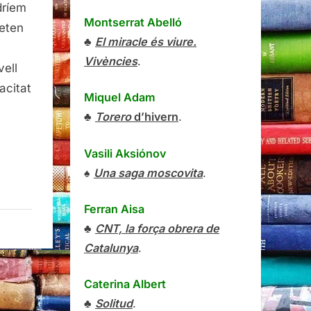
dríem
Montserrat Abelló
meten
♣
El miracle és viure.
Vivències
.
vell
acitat
Miquel Adam
♣
Torero
d’hivern
.
Vasili Aksiónov
♠
Una saga moscovita
.
Ferran Aisa
♣
CNT, la força obrera de
Catalunya
.
Caterina Albert
♣
Solitud
.