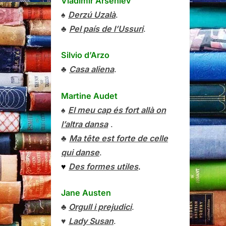
Vladímir Arséniev
♠
Derzú Uzalà
.
♣
Pel país de l’Ussuri
.
Silvio d’Arzo
♣
Casa aliena
.
Martine Audet
♠
El meu cap és fort allà on
l’altra dansa
.
♣
Ma tête est forte de celle
qui danse
.
♥
Des formes utiles
.
Jane Austen
♣
Orgull i prejudici
.
♥
Lady Susan
.