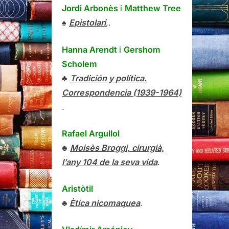
Jordi Arbonès
i
Matthew Tree
♠
Epistolari
,.
Hanna Arendt
i
Gershom
Scholem
♣
Tradición y política.
Correspondencia (1939-1964)
.
Rafael Argullol
♣
Moisès Broggi, cirurgià,
l’any 104 de la seva vida
.
Aristòtil
♣
Ètica nicomaquea
.