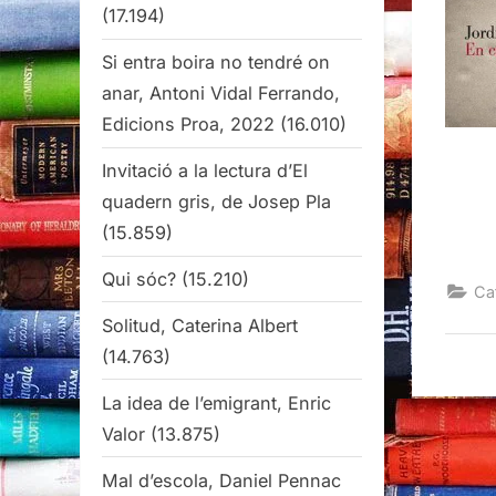
(17.194)
Si entra boira no tendré on
anar, Antoni Vidal Ferrando,
Edicions Proa, 2022
(16.010)
Invitació a la lectura d’El
quadern gris, de Josep Pla
(15.859)
Qui sóc?
(15.210)
Ca
Solitud, Caterina Albert
(14.763)
La idea de l’emigrant, Enric
Valor
(13.875)
Mal d’escola, Daniel Pennac