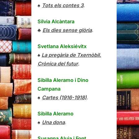
♠
Tots els contes 3
.
Sílvia Alcàntara
♣
Els dies sense glòria
.
Svetlana Aleksiévitx
♠
La pregària de Txernòbil.
Crònica del futur
.
Sibilla Aleramo
i
Dino
Campana
♠
Cartes (1916-1918)
.
Sibilla Aleramo
♠
Una dona
.
Susagna Aluja i Font