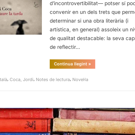
d’incontrovertibilitat— potser sí po
convenir en un dels trets que per
determinar si una obra literària (i
artística, en general) assoleix un ni
de qualitat destacable: la seva cap
de reflectir…
“En
Continua llegint
»
caure
la
tarda,
,
,
,
talà
Coca, Jordi
Notes de lectura
Novel·la
Jordi
Coca”