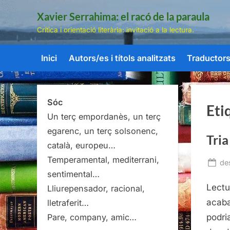
Skip
Xavier Serrahima: el racó de la paraula
to
Crítica i orientació literària: invitació a la lectura.
content
Inici
Autors/es i títols analitzats
Traductors/
Sóc
Eti
Un terç empordanès, un terç
egarenc, un terç solsonenc,
Tria
català, europeu…
Temperamental, mediterrani,
Po
de
sentimental…
on
Lectu
Lliurepensador, racional,
acaba
lletraferit…
podri
Pare, company, amic…