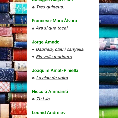
♣
Tres guineus
.
Francesc-Marc Álvaro
♠
Ara sí que toca!
.
Jorge Amado
♠
Gabriela, clau i canyella
.
♥
Els vells mariners
.
Joaquim Amat-Piniella
♣
La clau de volta
.
Niccoló Ammaniti
♣
Tu i Jo
.
Leonid Andréiev