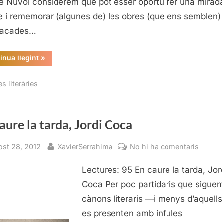
e Núvol considerem que pot ésser oportú fer una mirad
20
e i rememorar (algunes de) les obres (que ens semblen
tacades…
“Tria
inua llegint
»
personal:
els
llibres
es literàries
del
2012”
aure la tarda, Jordi Coca
sted
By
a
ost 28, 2012
XavierSerrahima
No hi ha comentaris
En
Lectures: 95 En caure la tarda, Jor
caure
la
Coca Per poc partidaris que sigue
tarda,
cànons literaris —i menys d’aquell
Jordi
es presenten amb ínfules
Coca