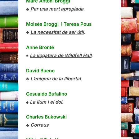
Marc Antoni Broggi
♣
Per una mort apropiada
.
Moisès Broggi
i
Teresa Pous
♣
La necessitat de ser útil
.
Anne Brontë
♠
La llogatera de Wildfell Hall
.
David Bueno
♣
L’enigma de la llibertat
.
Gesualdo Bufalino
♠
La llum i el dol
.
Charles Bukowski
♣
Correus
.