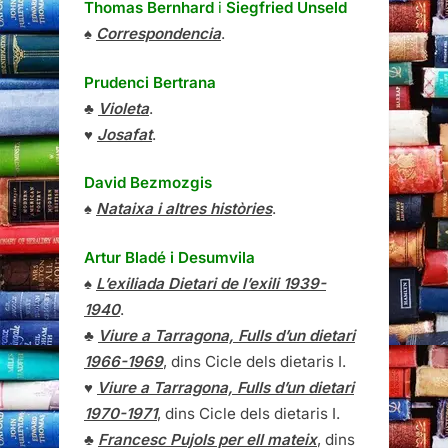
Thomas Bernhard
i
Siegfried Unseld
♠
Correspondencia
.
Prudenci Bertrana
♣
Violeta
.
♥
Josafat
.
David Bezmozgis
♠
Nataixa i altres històries
.
Artur Bladé i Desumvila
♠
L’exiliada Dietari de l’exili 1939-
1940
.
♣
Viure a Tarragona, Fulls d’un dietari
1966-1969
, dins Cicle dels dietaris I.
♥
Viure a Tarragona, Fulls d’un dietari
1970-1971
, dins Cicle dels dietaris I.
♣
Francesc Pujols per ell mateix
, dins