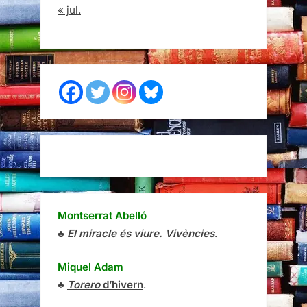
« jul.
Montserrat Abelló
♣
El miracle és viure. Vivències
.
Miquel Adam
♣
Torero
d’hivern
.