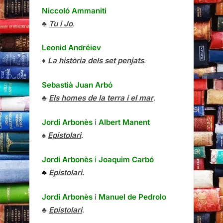
Niccoló Ammaniti
♣
Tu i Jo
.
Leonid Andréiev
♦
La història dels set penjats
.
Sebastià Juan Arbó
♣
Els homes de la terra i el mar
.
Jordi Arbonès
i
Albert Manent
♠
Epistolari
.
Jordi Arbonès
i
Joaquim Carbó
♣
Epistolari
.
Jordi Arbonès
i
Manuel de Pedrolo
♣
Epistolari
.