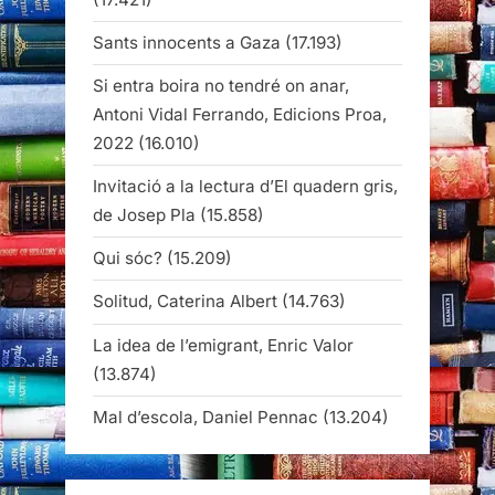
Sants innocents a Gaza
(17.193)
Si entra boira no tendré on anar,
Antoni Vidal Ferrando, Edicions Proa,
2022
(16.010)
Invitació a la lectura d’El quadern gris,
de Josep Pla
(15.858)
Qui sóc?
(15.209)
Solitud, Caterina Albert
(14.763)
La idea de l’emigrant, Enric Valor
(13.874)
Mal d’escola, Daniel Pennac
(13.204)