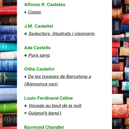
Alfonso R. Castelao
♠
Coses
.
J.M. Castellet
♣
Seductors, il·lustrats i visionaris
.
Ada Castells
♣
Pura sang
.
Otília Castellví
♠
De les txeques de Barcelona a
l’Alemanya nazi
.
Louis-Ferdinand Céline
♣
Voyage au bout de la nuit
.
♥
Guignol’s band I
.
Raymond Chandler