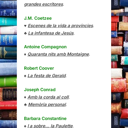
grandes escritores
.
J.M. Coetzee
♥
Escenes de la vida a províncies
.
♣
La infantesa de Jesús
.
Antoine Compagnon
♦
Quaranta nits amb Montaigne
.
Robert Coover
♠
La festa de Gerald
.
Joseph Conrad
♦
Amb la corda al coll
.
♣
Memòria personal
.
Barbara Constantine
♠
I a sobre… la Paulette
.