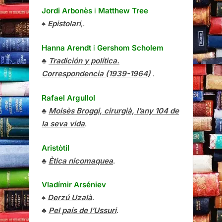
Jordi Arbonès
i
Matthew Tree
♠
Epistolari
,.
Hanna Arendt
i
Gershom Scholem
♣
Tradición y política.
Correspondencia (1939-1964)
.
Rafael Argullol
♣
Moisès Broggi, cirurgià, l’any 104 de
la seva vida
.
Aristòtil
♣
Ètica nicomaquea
.
Vladímir Arséniev
♠
Derzú Uzalà
.
♣
Pel país de l’Ussuri
.