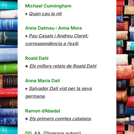
Michael Cunningham
♠
Quan cau la nit
.
Anna Dalmau
i
Anna Mora
♠
Pau Casals i Andreu Claret:
correspondència a l’exili
.
Roald Dahl
♣
Els millors relats de Roald Dahl
.
Anna Maria Dalí
♠
Salvador Dalí vist per la seva
germana
.
Ramon d’Abadal
♣
Els primers comtes catalans
.
DD. AA.
(Diversos autors)