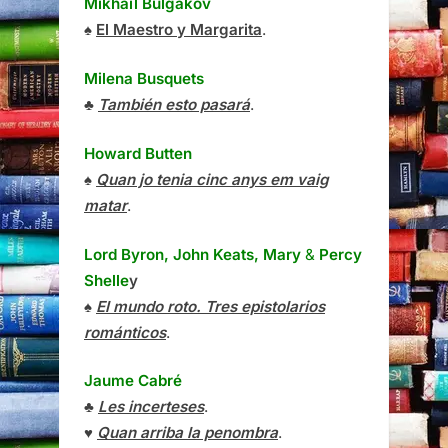
Mikhaïl Bulgàkov
♠
El Maestro y Margarita
.
Milena Busquets
♣
También esto pasará
.
Howard Butten
♠
Quan jo tenia cinc anys em vaig
matar
.
Lord Byron, John Keats, Mary
&
Percy
Shelle
y
♠
El mundo roto. Tres epistolarios
románticos
.
Jaume Cabré
♣
Les incerteses
.
♥
Quan arriba la penombra
.