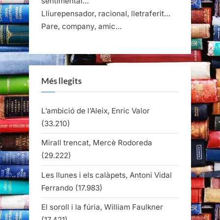
sentimental…
Lliurepensador, racional, lletraferit…
Pare, company, amic…
Més llegits
L’ambició de l’Aleix, Enric Valor
(33.210)
Mirall trencat, Mercè Rodoreda
(29.222)
Les llunes i els calàpets, Antoni Vidal
Ferrando
(17.983)
El soroll i la fúria, William Faulkner
(17.421)