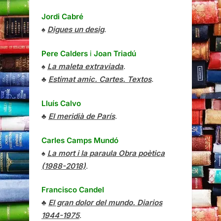
Jordi Cabré
♠
Digues un desig
.
Pere Calders
i
Joan Triadú
♠
La maleta extraviada
.
♣
Estimat amic. Cartes. Textos
.
Lluís Calvo
♣
El meridià de París
.
Carles Camps Mundó
♠
La mort i la paraula Obra poètica
(1988-2018)
.
Francisco Candel
♣
El gran dolor del mundo. Diarios
1944-1975
.