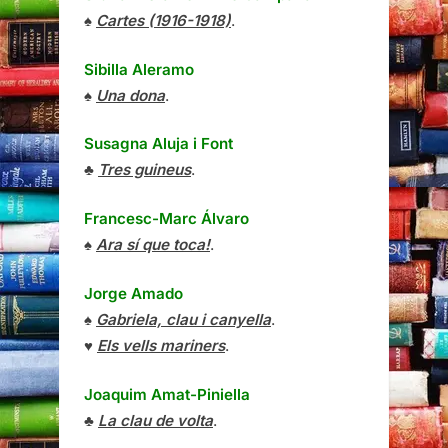
♠
Cartes (1916-1918)
.
Sibilla Aleramo
♠
Una dona
.
Susagna Aluja i Font
♣
Tres guineus
.
Francesc-Marc Álvaro
♠
Ara sí que toca!
.
Jorge Amado
♠
Gabriela, clau i canyella
.
♥
Els vells mariners
.
Joaquim Amat-Piniella
♣
La clau de volta
.