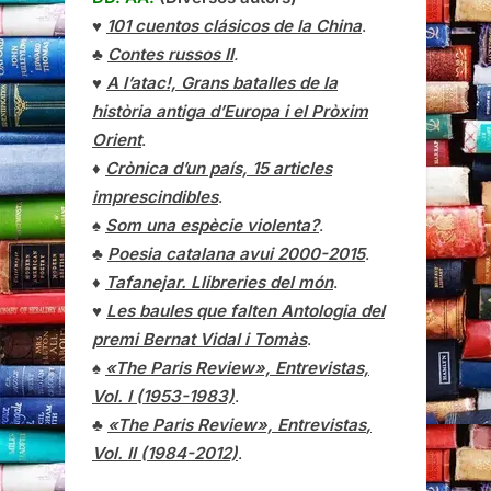
♥
101 cuentos clásicos de la China
.
♣
Contes russos II
.
♥
A l’atac!, Grans batalles de la
història antiga d’Europa i el Pròxim
Orient
.
♦
Crònica d’un país, 15 articles
imprescindibles
.
♠
Som una espècie violenta?
.
♣
Poesia catalana avui 2000-2015
.
♦
Tafanejar. Llibreries del món
.
♥
Les baules que falten Antologia del
premi Bernat Vidal i Tomàs
.
♠
«The Paris Review», Entrevistas,
Vol. I (1953-1983)
.
♣
«The Paris Review»,
Entrevistas
,
Vol. II (1984-2012)
.