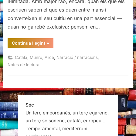
il·limitada. Amb major raó, encara, quan els que els
escriuen saben el què es duen entre mans i
converteixen el seu cultiu en una part essencial —
quan no gairebé exclusiva: pensem en…
“Estimada
Continua llegint
»
vida,
Alice
Munro”
,
,
,
Català
Munro, Alice
Narració / narracions
Notes de lectura
Sóc
Un terç empordanès, un terç egarenc,
un terç solsonenc, català, europeu…
Temperamental, mediterrani,