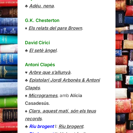
♣
Adéu, nena
.
G.K. Chesterton
♦
Els relats del pare Brown
.
David Cirici
♣
El setè àngel
.
Antoni Clapés
♥
Arbre que s’allunyà
.
♣
Epistolari Jordi Arbonès & Antoni
Clapés
.
♠
Microgrames
, amb
Alícia
Casadesús
.
♠
Clars, aquest matí, són els teus
records
.
♣
Riu brogent
I:
Riu brogent
.