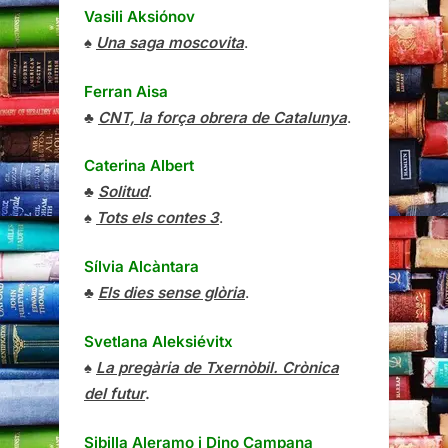
Vasili Aksiónov
♠
Una saga moscovita
.
Ferran Aisa
♣
CNT, la força obrera de Catalunya
.
Caterina Albert
♣
Solitud
.
♠
Tots els contes 3
.
Sílvia Alcàntara
♣
Els dies sense glòria
.
Svetlana Aleksiévitx
♠
La pregària de Txernòbil. Crònica
del futur
.
Sibilla Aleramo
i
Dino Campana