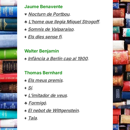
Jaume Benavente
♥
Nocturn de Portbou
.
♣
L’home que llegia Miquel Strogoff
.
♠
Somnis de Valparaíso
.
♦
Els dies sense fi
.
Walter Benjamin
♠
Infància a Berlín cap al 1900
.
Thomas Bernhard
♠
Els meus premis
.
♦
Sí
.
♥
L’imitador de veus
.
♣
Formigó
.
♠
El nebot de Wittgenstein
.
♦
Tala
.