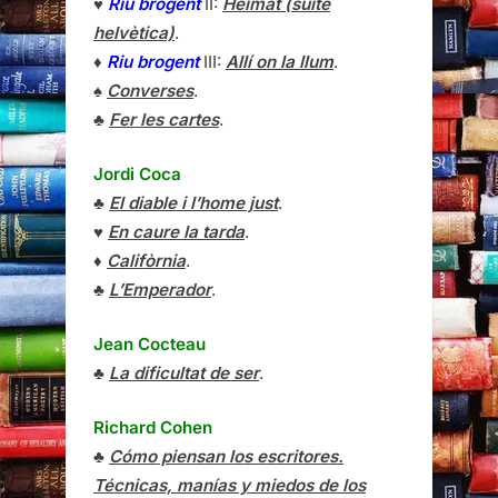
♥
Riu brogent
II:
Heimat (suite
helvètica)
.
♦
Riu brogent
III:
Allí on la llum
.
♠
Converses
.
♣
Fer les cartes
.
Jordi Coca
♣
El diable i l’home just
.
♥
En caure la tarda
.
♦
Califòrnia
.
♣
L’Emperador
.
Jean Cocteau
♣
La dificultat de ser
.
Richard Cohen
♣
Cómo piensan los escritores.
Técnicas, manías y miedos de los