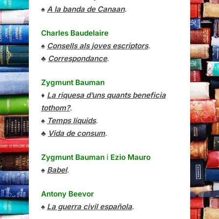
♠
A la banda de Canaan
.
Charles Baudelaire
♠
Consells als joves escriptors
.
♣
Correspondance
.
Zygmunt Bauman
♦
La riquesa d’uns quants beneficia
tothom?
.
♠
Temps líquids
.
♣
Vida de consum
.
Zygmunt Bauman
i
Ezio Mauro
♠
Babel
.
Antony Beevor
♠
La guerra civil española
.