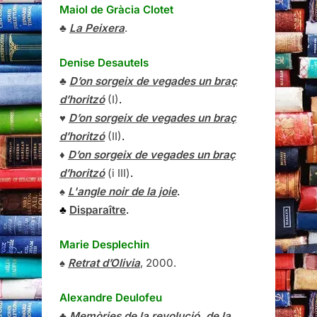
Maiol de Gràcia Clotet
♣
La Peixera
.
Denise Desautels
♣
D’on sorgeix de vegades un braç
d’horitzó
(I)
.
♥
D’on sorgeix de vegades un braç
d’horitzó
(II)
.
♦
D’on sorgeix de vegades un braç
d’horitzó
(i III)
.
♠
L'angle noir de la joie
.
♣
Disparaître
.
Marie Desplechin
♠
Retrat d’Olivia
, 2000.
Alexandre Deulofeu
♣
Memòries de la revolució, de la