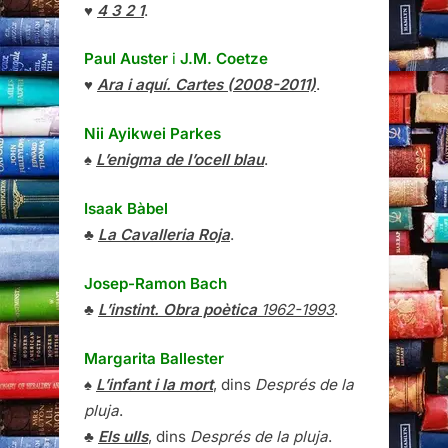
♥
4 3 2 1
.
Paul Auster
i
J.M. Coetze
♥
Ara i aquí. Cartes (2008-2011)
.
Nii Ayikwei Parkes
♠
L’enigma de l’ocell blau
.
Isaak Bàbel
♣
La Cavalleria Roja
.
Josep-Ramon Bach
♣
L’instint. Obra poètica
1962-1993
.
Margarita Ballester
♠
L’infant i la mort
, dins
Després de la
pluja
.
♣
Els ulls
, dins
Després de la pluja
.