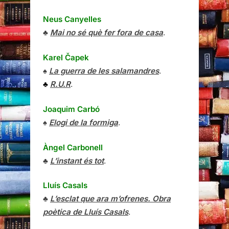
Neus Canyelles
♣
Mai no sé què fer fora de casa
.
Karel Čapek
♠
La guerra de les salamandres
.
♣
R.U.R
.
Joaquim Carbó
♠
Elogi de la formiga
.
Àngel Carbonell
♣
L’instant és tot
.
Lluís Casals
♣
L’esclat que ara m’ofrenes. Obra
poètica de Lluís Casals
.