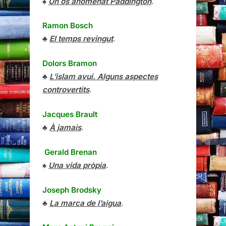
♠
Un ós anomenat Paddington
.
Ramon Bosch
♣
El temps revingut
.
Dolors Bramon
♣
L’islam avui. Alguns aspectes
controvertits
.
Jacques Brault
♣
À jamais
.
Gerald Brenan
♠
Una vida pròpia
.
Joseph Brodsky
♣
La marca de l’aigua
.