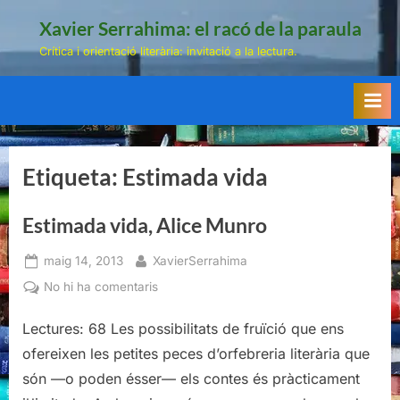
Skip
Xavier Serrahima: el racó de la paraula
to
Crítica i orientació literària: invitació a la lectura.
content
Etiqueta:
Estimada vida
Estimada vida, Alice Munro
Posted
By
maig 14, 2013
XavierSerrahima
on
a
No hi ha comentaris
Estimada
vida,
Lectures: 68 Les possibilitats de fruïció que ens
Alice
ofereixen les petites peces d’orfebreria literària que
Munro
són —o poden ésser— els contes és pràcticament