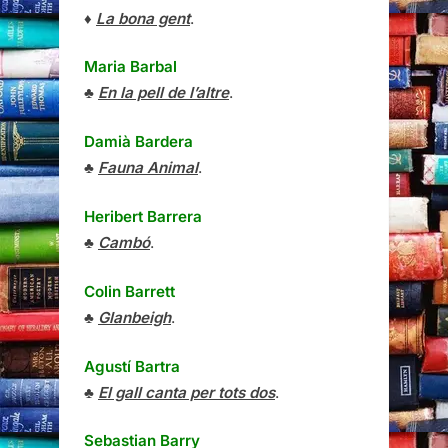
♦
La bona gent
.
Maria Barbal
♣
En la pell de l’altre
.
Damià Bardera
♣
Fauna Animal
.
Heribert Barrera
♣
Cambó
.
Colin Barrett
♣
Glanbeigh
.
Agustí Bartra
♣
El gall canta per tots dos
.
Sebastian Barry