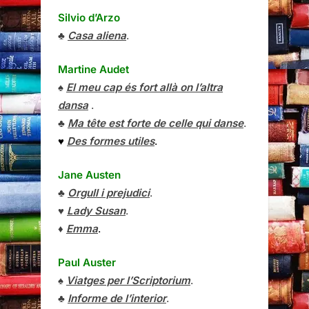
Silvio d’Arzo
♣
Casa aliena
.
Martine Audet
♠
El meu cap és fort allà on l’altra
dansa
.
♣
Ma tête est forte de celle qui danse
.
♥
Des formes utiles
.
Jane Austen
♣
Orgull i prejudici
.
♥
Lady Susan
.
♦
Emma
.
Paul Auster
♠
Viatges per l’Scriptorium
.
♣
Informe de l’interior
.