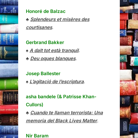
Honoré de Balzac
♣
Splendeurs et misères des
courtisanes
.
Gerbrand Bakker
♠
A dalt tot està tranquil
.
♣
Deu oques blanques
.
Josep Ballester
♠
L’agitació de l’escriptura
.
asha bandele (& Patrisse Khan-
Cullors)
♣
Cuando te llaman terrorista: Una
memoria del Black Lives Matter
.
Nir Baram