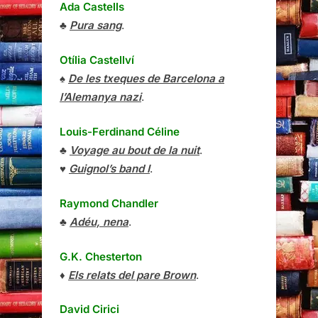
Ada Castells
♣
Pura sang
.
Otília Castellví
♠
De les txeques de Barcelona a
l’Alemanya nazi
.
Louis-Ferdinand Céline
♣
Voyage au bout de la nuit
.
♥
Guignol’s band I
.
Raymond Chandler
♣
Adéu, nena
.
G.K. Chesterton
♦
Els relats del pare Brown
.
David Cirici