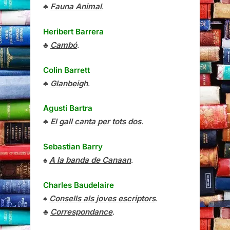
♣
Fauna Animal
.
Heribert Barrera
♣
Cambó
.
Colin Barrett
♣
Glanbeigh
.
Agustí Bartra
♣
El gall canta per tots dos
.
Sebastian Barry
♠
A la banda de Canaan
.
Charles Baudelaire
♠
Consells als joves escriptors
.
♣
Correspondance
.