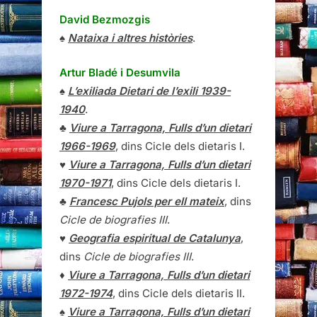
David Bezmozgis
♠
Nataixa i altres històries
.
Artur Bladé i Desumvila
♠
L’exiliada Dietari de l’exili 1939-
1940
.
♣
Viure a Tarragona, Fulls d’un dietari
1966-1969
, dins Cicle dels dietaris I.
♥
Viure a Tarragona, Fulls d’un dietari
1970-1971
, dins Cicle dels dietaris I.
♣
Francesc Pujols per ell mateix
, dins
Cicle de biografies III
.
♥
Geografia espiritual de Catalunya
,
dins
Cicle de biografies III
.
♦
Viure a Tarragona, Fulls d’un dietari
1972-1974
, dins Cicle dels dietaris II.
♠
Viure a Tarragona, Fulls d’un dietari