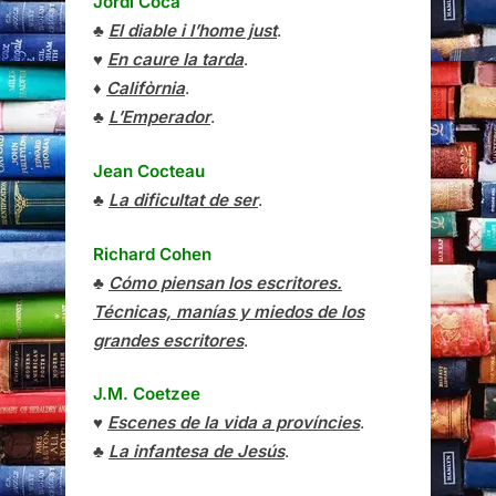
Jordi Coca
♣
El diable i l’home just
.
♥
En caure la tarda
.
♦
Califòrnia
.
♣
L’Emperador
.
Jean Cocteau
♣
La dificultat de ser
.
Richard Cohen
♣
Cómo piensan los escritores.
Técnicas, manías y miedos de los
grandes escritores
.
J.M. Coetzee
♥
Escenes de la vida a províncies
.
♣
La infantesa de Jesús
.