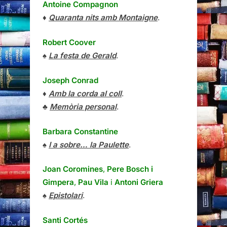
Antoine Compagnon
♦
Quaranta nits amb Montaigne
.
Robert Coover
♠
La festa de Gerald
.
Joseph Conrad
♦
Amb la corda al coll
.
♣
Memòria personal
.
Barbara Constantine
♠
I a sobre… la Paulette
.
Joan Coromines
,
Pere Bosch i
Gimpera
,
Pau Vila
i
Antoni Griera
♠
Epistolari
.
Santi Cortés