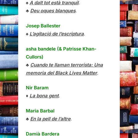
♠
A dalt tot està tranquil
.
♣
Deu oques blanques
.
Josep Ballester
♠
L’agitació de l’escriptura
.
asha bandele (& Patrisse Khan-
Cullors)
♣
Cuando te llaman terrorista: Una
memoria del Black Lives Matter
.
Nir Baram
♦
La bona gent
.
Maria Barbal
♣
En la pell de l’altre
.
Damià Bardera