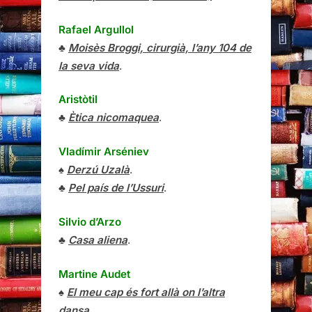
Rafael Argullol
♣
Moisès Broggi, cirurgià, l’any 104 de
la seva vida
.
Aristòtil
♣
Ètica nicomaquea
.
Vladímir Arséniev
♠
Derzú Uzalà
.
♣
Pel país de l’Ussuri
.
Silvio d’Arzo
♣
Casa aliena
.
Martine Audet
♠
El meu cap és fort allà on l’altra
dansa
.