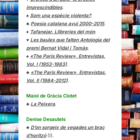
imprescindibles
.
♠
Som una espècie violenta?
.
♣
Poesia catalana avui 2000-2015
.
♦
Tafanejar. Llibreries del món
.
♥
Les baules que falten Antologia del
premi Bernat Vidal i Tomàs
.
♠
«The Paris Review», Entrevistas,
Vol. I (1953-1983)
.
♣
«The Paris Review»,
Entrevistas
,
Vol. II (1984-2012)
.
Maiol de Gràcia Clotet
♣
La Peixera
.
Denise Desautels
♣
D’on sorgeix de vegades un braç
d’horitzó
(I)
.