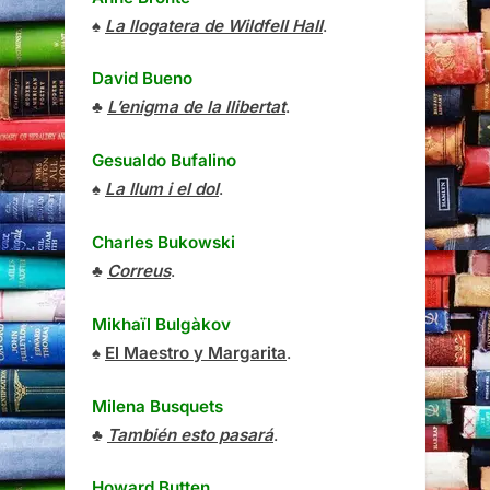
♠
La llogatera de Wildfell Hall
.
David Bueno
♣
L’enigma de la llibertat
.
Gesualdo Bufalino
♠
La llum i el dol
.
Charles Bukowski
♣
Correus
.
Mikhaïl Bulgàkov
♠
El Maestro y Margarita
.
Milena Busquets
♣
También esto pasará
.
Howard Butten