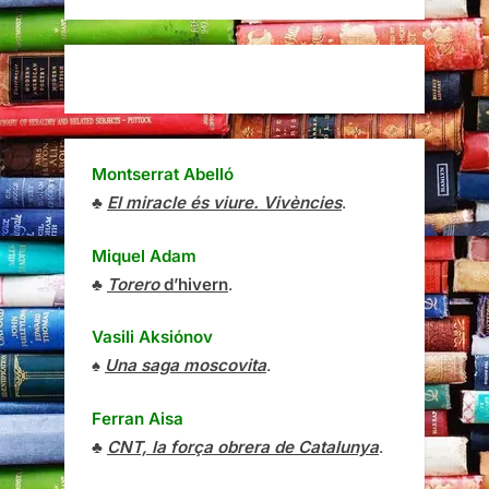
Montserrat Abelló
♣
El miracle és viure. Vivències
.
Miquel Adam
♣
Torero
d’hivern
.
Vasili Aksiónov
♠
Una saga moscovita
.
Ferran Aisa
♣
CNT, la força obrera de Catalunya
.