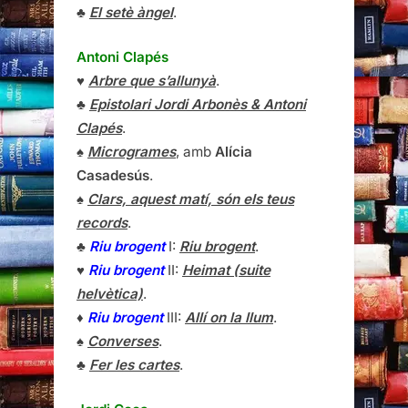
♣
El setè àngel
.
Antoni Clapés
♥
Arbre que s’allunyà
.
♣
Epistolari Jordi Arbonès & Antoni
Clapés
.
♠
Microgrames
, amb
Alícia
Casadesús
.
♠
Clars, aquest matí, són els teus
records
.
♣
Riu brogent
I:
Riu brogent
.
♥
Riu brogent
II:
Heimat (suite
helvètica)
.
♦
Riu brogent
III:
Allí on la llum
.
♠
Converses
.
♣
Fer les cartes
.