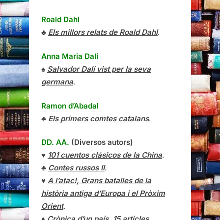
Roald Dahl
♣
Els millors relats de Roald Dahl
.
Anna Maria Dalí
♠
Salvador Dalí vist per la seva
germana
.
Ramon d’Abadal
♣
Els primers comtes catalans
.
DD. AA.
(Diversos autors)
♥
101 cuentos clásicos de la China
.
♣
Contes russos II
.
♥
A l’atac!, Grans batalles de la
història antiga d’Europa i el Pròxim
Orient
.
♦
Crònica d’un país, 15 articles