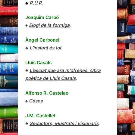
♣
R.U.R
.
Joaquim Carbó
♠
Elogi de la formiga
.
Àngel Carbonell
♣
L’instant és tot
.
Lluís Casals
♣
L’esclat que ara m’ofrenes. Obra
poètica de Lluís Casals
.
Alfonso R. Castelao
♠
Coses
.
J.M. Castellet
♣
Seductors, il·lustrats i visionaris
.