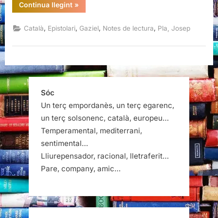
“Estimat
Continua llegint
»
amic.
Correspondència
(1946-
,
,
,
,
Català
Epistolari
Gaziel
Notes de lectura
Pla, Josep
1964),
Gaziel
i
Josep
Pla”
Sóc
Un terç empordanès, un terç egarenc,
un terç solsonenc, català, europeu…
Temperamental, mediterrani,
sentimental…
Lliurepensador, racional, lletraferit…
Pare, company, amic…