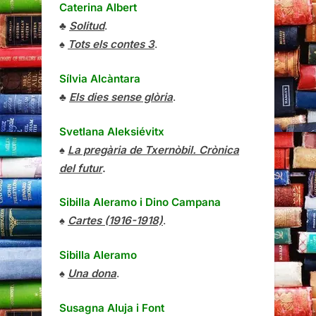
Caterina Albert
♣
Solitud
.
♠
Tots els contes 3
.
Sílvia Alcàntara
♣
Els dies sense glòria
.
Svetlana Aleksiévitx
♠
La pregària de Txernòbil. Crònica
del futur
.
Sibilla Aleramo
i
Dino Campana
♠
Cartes (1916-1918)
.
Sibilla Aleramo
♠
Una dona
.
Susagna Aluja i Font