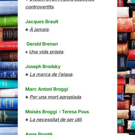
controvertits
.
Jacques Brault
♣
À jamais
.
Gerald Brenan
♠
Una vida pròpia
.
Joseph Brodsky
♣
La marca de l’aigua
.
Marc Antoni Broggi
♣
Per una mort apropiada
.
Moisès Broggi
i
Teresa Pous
♣
La necessitat de ser útil
.
Anne Brontë