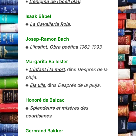
♠
L’enigma de l’ocell blau
.
Isaak Bàbel
♣
La Cavalleria Roja
.
Josep-Ramon Bach
♣
L’instint. Obra poètica
1962-1993
.
Margarita Ballester
♠
L’infant i la mort
, dins
Després de la
pluja
.
♣
Els ulls
, dins
Després de la pluja
.
Honoré de Balzac
♣
Splendeurs et misères des
courtisanes
.
Gerbrand Bakker