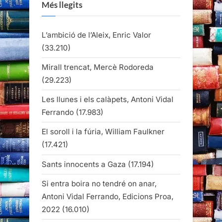
Més llegits
L’ambició de l’Aleix, Enric Valor
(33.210)
Mirall trencat, Mercè Rodoreda
(29.223)
Les llunes i els calàpets, Antoni Vidal
Ferrando
(17.983)
El soroll i la fúria, William Faulkner
(17.421)
Sants innocents a Gaza
(17.194)
Si entra boira no tendré on anar,
Antoni Vidal Ferrando, Edicions Proa,
2022
(16.010)