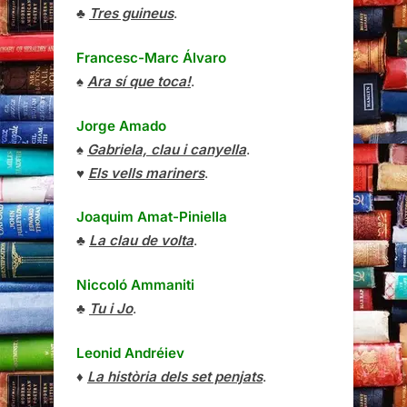
♣
Tres guineus
.
Francesc-Marc Álvaro
♠
Ara sí que toca!
.
Jorge Amado
♠
Gabriela, clau i canyella
.
♥
Els vells mariners
.
Joaquim Amat-Piniella
♣
La clau de volta
.
Niccoló Ammaniti
♣
Tu i Jo
.
Leonid Andréiev
♦
La història dels set penjats
.