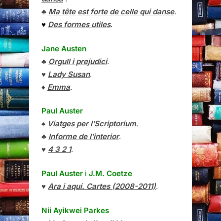
♣
Ma tête est forte de celle qui danse
.
♥
Des formes utiles
.
Jane Austen
♣
Orgull i prejudici
.
♥
Lady Susan
.
♦
Emma
.
Paul Auster
♠
Viatges per l’Scriptorium
.
♣
Informe de l’interior
.
♥
4 3 2 1
.
Paul Auster
i
J.M. Coetze
♥
Ara i aquí. Cartes (2008-2011)
.
Nii Ayikwei Parkes