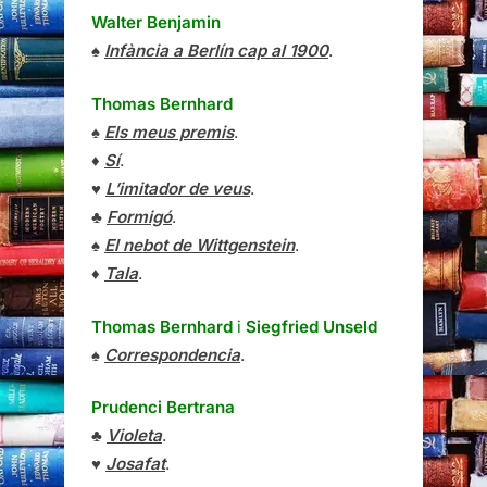
Walter Benjamin
♠
Infància a Berlín cap al 1900
.
Thomas Bernhard
♠
Els meus premis
.
♦
Sí
.
♥
L’imitador de veus
.
♣
Formigó
.
♠
El nebot de Wittgenstein
.
♦
Tala
.
Thomas Bernhard
i
Siegfried Unseld
♠
Correspondencia
.
Prudenci Bertrana
♣
Violeta
.
♥
Josafat
.