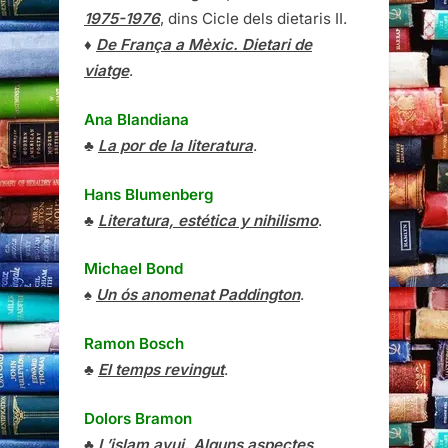
1975-1976
, dins Cicle dels dietaris II.
♦
De França a Mèxic. Dietari de
viatge
.
Ana Blandiana
♣
La por de la literatura
.
Hans Blumenberg
♣
Literatura, estética y nihilismo
.
Michael Bond
♠
Un ós anomenat Paddington
.
Ramon Bosch
♣
El temps revingut
.
Dolors Bramon
♣
L’islam avui. Alguns aspectes