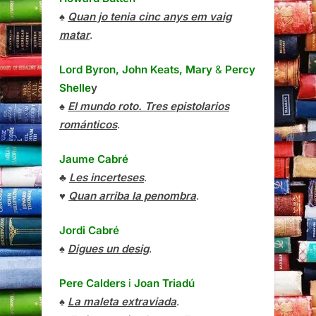
♠
Quan jo tenia cinc anys em vaig
matar
.
Lord Byron, John Keats, Mary
&
Percy
Shelle
y
♠
El mundo roto. Tres epistolarios
románticos
.
Jaume Cabré
♣
Les incerteses
.
♥
Quan arriba la penombra
.
Jordi Cabré
♠
Digues un desig
.
Pere Calders
i
Joan Triadú
♠
La maleta extraviada
.