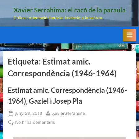
Skip
Xavier Serrahima: el racó de la paraula
to
Crítica i orientació literària: invitació a la lectura.
content
Etiqueta:
Estimat amic.
Correspondència (1946-1964)
Estimat amic. Correspondència (1946-
1964), Gaziel i Josep Pla
Posted
By
juny 28, 2018
XavierSerrahima
on
a
No hi ha comentaris
Estimat
amic.