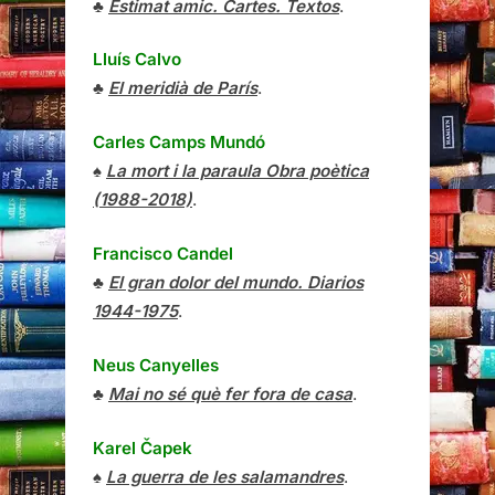
♣
Estimat amic. Cartes. Textos
.
Lluís Calvo
♣
El meridià de París
.
Carles Camps Mundó
♠
La mort i la paraula Obra poètica
(1988-2018)
.
Francisco Candel
♣
El gran dolor del mundo. Diarios
1944-1975
.
Neus Canyelles
♣
Mai no sé què fer fora de casa
.
Karel Čapek
♠
La guerra de les salamandres
.