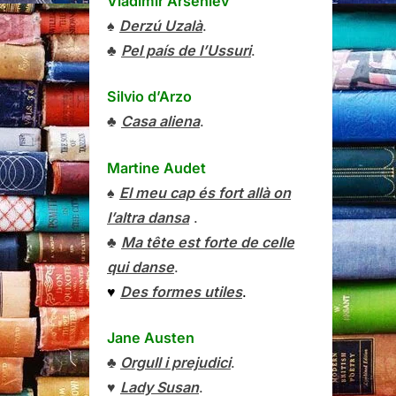
Vladímir Arséniev
♠
Derzú Uzalà
.
♣
Pel país de l’Ussuri
.
Silvio d’Arzo
♣
Casa aliena
.
Martine Audet
♠
El meu cap és fort allà on
l’altra dansa
.
♣
Ma tête est forte de celle
qui danse
.
♥
Des formes utiles
.
Jane Austen
♣
Orgull i prejudici
.
♥
Lady Susan
.