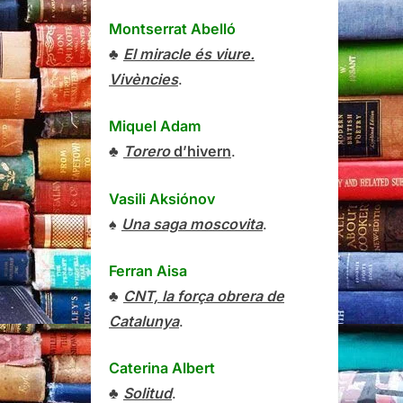
Montserrat Abelló
♣
El miracle és viure.
Vivències
.
Miquel Adam
♣
Torero
d’hivern
.
Vasili Aksiónov
♠
Una saga moscovita
.
Ferran Aisa
♣
CNT, la força obrera de
Catalunya
.
Caterina Albert
♣
Solitud
.