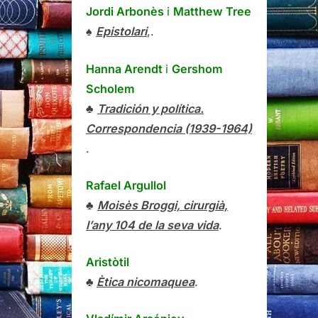
Jordi Arbonès
i
Matthew Tree
♠
Epistolari
,.
Hanna Arendt
i
Gershom
Scholem
♣
Tradición y política.
Correspondencia (1939-1964)
.
Rafael Argullol
♣
Moisès Broggi, cirurgià,
l’any 104 de la seva vida
.
Aristòtil
♣
Ètica nicomaquea
.