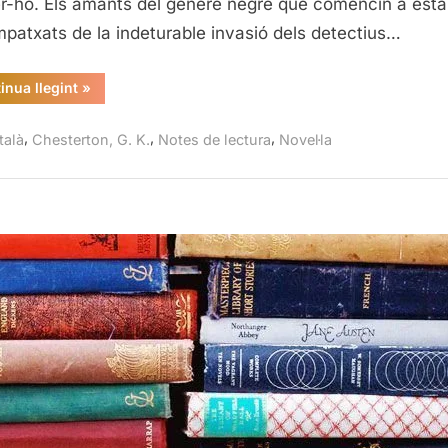
er-ho. Els amants del gènere negre que comencin a esta
G.
mpatxats de la indeturable invasió dels detectius…
K.
Chester
“Els
inua llegint
»
relats
del
pare
,
,
,
talà
Chesterton, G. K.
Notes de lectura
Novel·la
Brown,
G.
K.
Chesterton”