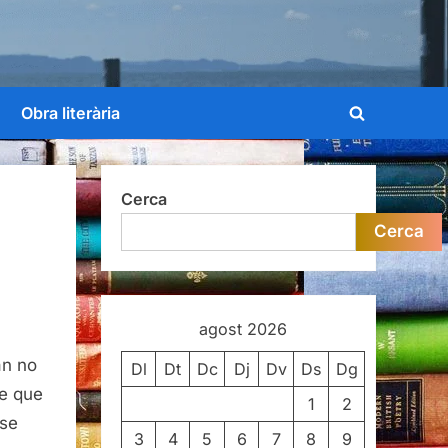
Obra literària
Toggle
search
form
Cerca
Cerca
agost 2026
an no
Dl
Dt
Dc
Dj
Dv
Ds
Dg
re que
1
2
-se
3
4
5
6
7
8
9