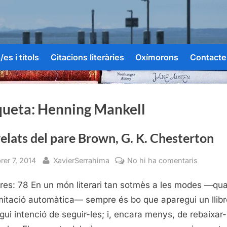
es i títols
Citacions literàries
Oxímorons
Contacte
queta:
Henning Mankell
relats del pare Brown, G. K. Chesterton
sted
By
a
rer 7, 2014
XavierSerrahima
No hi ha comentaris
Els
res: 78 En un món literari tan sotmès a les modes —qu
relats
del
imitació automàtica— sempre és bo que aparegui un llib
pare
ngui intenció de seguir-les; i, encara menys, de rebaixar
Brown,