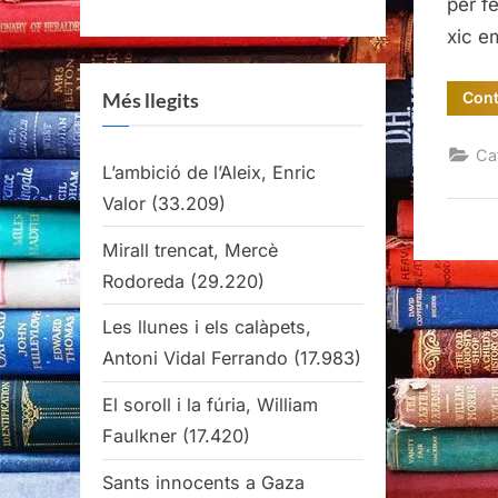
per f
xic e
Cont
Més llegits
Ca
L’ambició de l’Aleix, Enric
Valor
(33.209)
Mirall trencat, Mercè
Rodoreda
(29.220)
Les llunes i els calàpets,
Antoni Vidal Ferrando
(17.983)
El soroll i la fúria, William
Faulkner
(17.420)
Sants innocents a Gaza