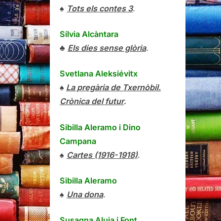
♠
Tots els contes 3
.
Sílvia Alcàntara
♣
Els dies sense glòria
.
Svetlana Aleksiévitx
♠
La pregària de Txernòbil.
Crònica del futur
.
Sibilla Aleramo
i
Dino
Campana
♠
Cartes (1916-1918)
.
Sibilla Aleramo
♠
Una dona
.
Susagna Aluja i Font