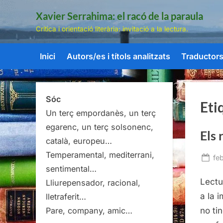
Skip
Xavier Serrahima: el racó de la paraula
to
Crítica i orientació literària: invitació a la lectura.
content
Inici
Autors/es i títols analitzats
Traductors/
Sóc
Eti
Un terç empordanès, un terç
egarenc, un terç solsonenc,
Els 
català, europeu…
Temperamental, mediterrani,
Po
feb
sentimental…
on
Lectu
Lliurepensador, racional,
a la 
lletraferit…
no ti
Pare, company, amic…