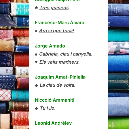
♣
Tres guineus
.
Francesc-Marc Álvaro
♠
Ara sí que toca!
.
Jorge Amado
♠
Gabriela, clau i canyella
.
♥
Els vells mariners
.
Joaquim Amat-Piniella
♣
La clau de volta
.
Niccoló Ammaniti
♣
Tu i Jo
.
Leonid Andréiev