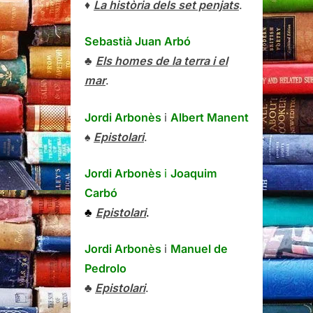
♦
La història dels set penjats
.
Sebastià Juan Arbó
♣
Els homes de la terra i el
mar
.
Jordi Arbonès
i
Albert Manent
♠
Epistolari
.
Jordi Arbonès
i
Joaquim
Carbó
♣
Epistolari
.
Jordi Arbonès
i
Manuel de
Pedrolo
♣
Epistolari
.