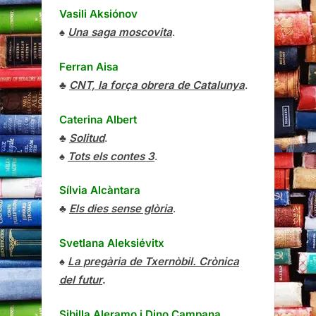
Vasili Aksiónov
♠
Una saga moscovita
.
Ferran Aisa
♣
CNT, la força obrera de Catalunya
.
Caterina Albert
♣
Solitud
.
♠
Tots els contes 3
.
Sílvia Alcàntara
♣
Els dies sense glòria
.
Svetlana Aleksiévitx
♠
La pregària de Txernòbil. Crònica
del futur
.
Sibilla Aleramo
i
Dino Campana