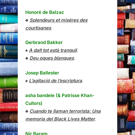
Honoré de Balzac
♣
Splendeurs et misères des
courtisanes
.
Gerbrand Bakker
♠
A dalt tot està tranquil
.
♣
Deu oques blanques
.
Josep Ballester
♠
L’agitació de l’escriptura
.
asha bandele (& Patrisse Khan-
Cullors)
♣
Cuando te llaman terrorista: Una
memoria del Black Lives Matter
.
Nir Baram