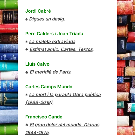
Jordi Cabré
♠
Digues un desig
.
Pere Calders
i
Joan Triadú
♠
La maleta extraviada
.
♣
Estimat amic. Cartes. Textos
.
Lluís Calvo
♣
El meridià de París
.
Carles Camps Mundó
♠
La mort i la paraula Obra poètica
(1988-2018)
.
Francisco Candel
♣
El gran dolor del mundo. Diarios
1944-1975
.