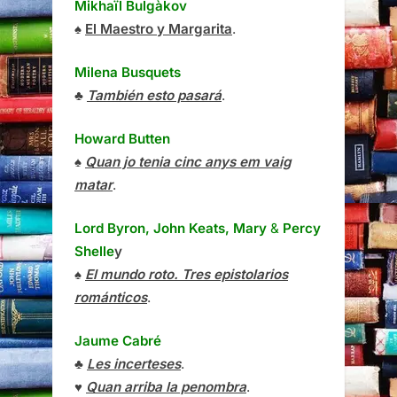
Mikhaïl Bulgàkov
♠
El Maestro y Margarita
.
Milena Busquets
♣
También esto pasará
.
Howard Butten
♠
Quan jo tenia cinc anys em vaig
matar
.
Lord Byron, John Keats, Mary
&
Percy
Shelle
y
♠
El mundo roto. Tres epistolarios
románticos
.
Jaume Cabré
♣
Les incerteses
.
♥
Quan arriba la penombra
.