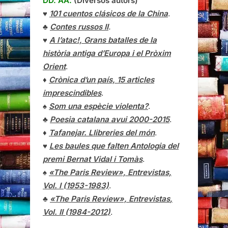
DD. AA.
(Diversos autors)
♥
101 cuentos clásicos de la China
.
♣
Contes russos II
.
♥
A l’atac!, Grans batalles de la
història antiga d’Europa i el Pròxim
Orient
.
♦
Crònica d’un país, 15 articles
imprescindibles
.
♠
Som una espècie violenta?
.
♣
Poesia catalana avui 2000-2015
.
♦
Tafanejar. Llibreries del món
.
♥
Les baules que falten Antologia del
premi Bernat Vidal i Tomàs
.
♠
«The Paris Review», Entrevistas,
Vol. I (1953-1983)
.
♣
«The Paris Review»,
Entrevistas
,
Vol. II (1984-2012)
.