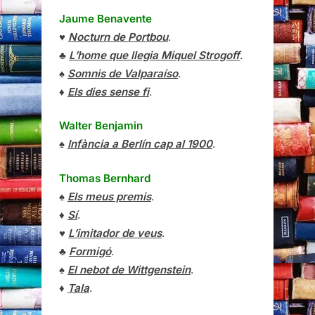
Jaume Benavente
♥
Nocturn de Portbou
.
♣
L’home que llegia Miquel Strogoff
.
♠
Somnis de Valparaíso
.
♦
Els dies sense fi
.
Walter Benjamin
♠
Infància a Berlín cap al 1900
.
Thomas Bernhard
♠
Els meus premis
.
♦
Sí
.
♥
L’imitador de veus
.
♣
Formigó
.
♠
El nebot de Wittgenstein
.
♦
Tala
.