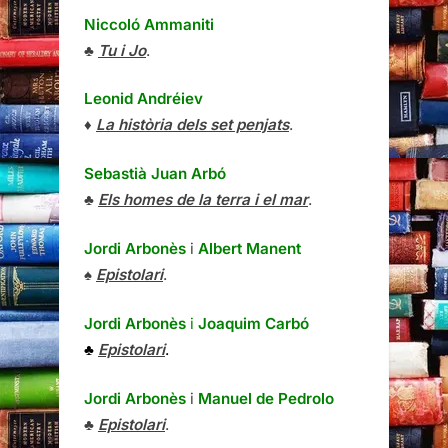
Niccoló Ammaniti
♣
Tu i Jo
.
Leonid Andréiev
♦
La història dels set penjats
.
Sebastià Juan Arbó
♣
Els homes de la terra i el mar
.
Jordi Arbonès
i
Albert Manent
♠
Epistolari
.
Jordi Arbonès
i
Joaquim Carbó
♣
Epistolari
.
Jordi Arbonès
i
Manuel de Pedrolo
♣
Epistolari
.