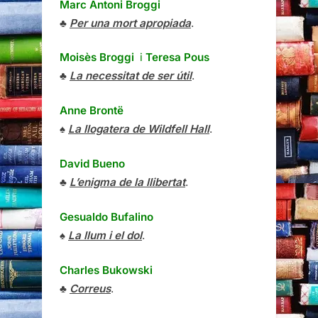
Marc Antoni Broggi
♣
Per una mort apropiada
.
Moisès Broggi
i
Teresa Pous
♣
La necessitat de ser útil
.
Anne Brontë
♠
La llogatera de Wildfell Hall
.
David Bueno
♣
L’enigma de la llibertat
.
Gesualdo Bufalino
♠
La llum i el dol
.
Charles Bukowski
♣
Correus
.