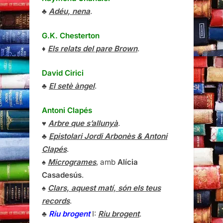
♣
Adéu, nena
.
G.K. Chesterton
♦
Els relats del pare Brown
.
David Cirici
♣
El setè àngel
.
Antoni Clapés
♥
Arbre que s’allunyà
.
♣
Epistolari Jordi Arbonès & Antoni
Clapés
.
♠
Microgrames
, amb
Alícia
Casadesús
.
♠
Clars, aquest matí, són els teus
records
.
♣
Riu brogent
I:
Riu brogent
.