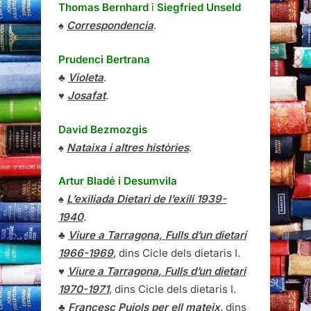
Thomas Bernhard
i
Siegfried Unseld
♠
Correspondencia
.
Prudenci Bertrana
♣
Violeta
.
♥
Josafat
.
David Bezmozgis
♠
Nataixa i altres històries
.
Artur Bladé i Desumvila
♠
L’exiliada Dietari de l’exili 1939-
1940
.
♣
Viure a Tarragona, Fulls d’un dietari
1966-1969
, dins Cicle dels dietaris I.
♥
Viure a Tarragona, Fulls d’un dietari
1970-1971
, dins Cicle dels dietaris I.
♣
Francesc Pujols per ell mateix
, dins