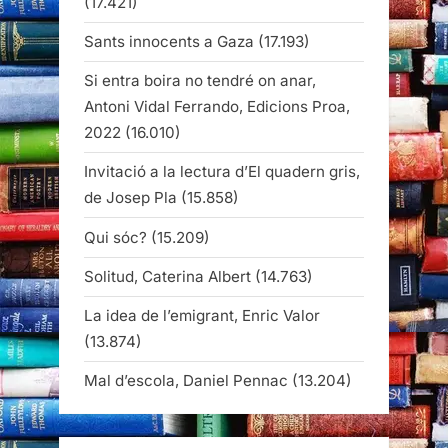
(17.421)
Sants innocents a Gaza
(17.193)
Si entra boira no tendré on anar,
Antoni Vidal Ferrando, Edicions Proa,
2022
(16.010)
Invitació a la lectura d’El quadern gris,
de Josep Pla
(15.858)
Qui sóc?
(15.209)
Solitud, Caterina Albert
(14.763)
La idea de l’emigrant, Enric Valor
(13.874)
Mal d’escola, Daniel Pennac
(13.204)