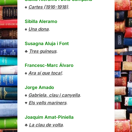
♠
Cartes (1916-1918)
.
Sibilla Aleramo
♠
Una dona
.
Susagna Aluja i Font
♣
Tres guineus
.
Francesc-Marc Álvaro
♠
Ara sí que toca!
.
Jorge Amado
♠
Gabriela, clau i canyella
.
♥
Els vells mariners
.
Joaquim Amat-Piniella
♣
La clau de volta
.