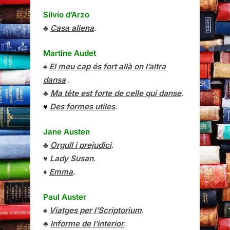
Silvio d’Arzo
♣
Casa aliena
.
Martine Audet
♠
El meu cap és fort allà on l’altra
dansa
.
♣
Ma tête est forte de celle qui danse
.
♥
Des formes utiles
.
Jane Austen
♣
Orgull i prejudici
.
♥
Lady Susan
.
♦
Emma
.
Paul Auster
♠
Viatges per l’Scriptorium
.
♣
Informe de l’interior
.