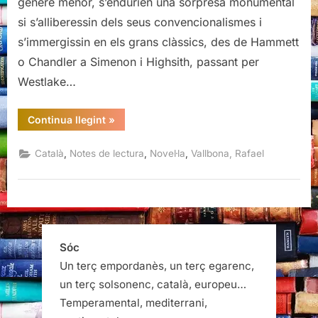
gènere menor, s’endurien una sorpresa monumental
Vallbona
si s’alliberessin dels seus convencionalismes i
s’immergissin en els grans clàssics, des de Hammett
o Chandler a Simenon i Highsith, passant per
Westlake…
“El
Continua llegint
»
tant
per
cent,
,
,
,
Català
Notes de lectura
Novel·la
Vallbona, Rafael
Rafael
Vallbona”
Sóc
Un terç empordanès, un terç egarenc,
un terç solsonenc, català, europeu…
Temperamental, mediterrani,