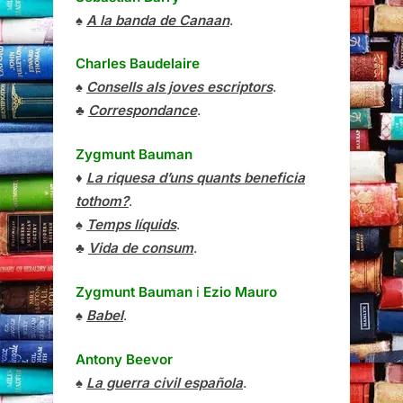
♠
A la banda de Canaan
.
Charles Baudelaire
♠
Consells als joves escriptors
.
♣
Correspondance
.
Zygmunt Bauman
♦
La riquesa d’uns quants beneficia
tothom?
.
♠
Temps líquids
.
♣
Vida de consum
.
Zygmunt Bauman
i
Ezio Mauro
♠
Babel
.
Antony Beevor
♠
La guerra civil española
.