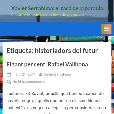
Skip
Xavier Serrahima: el racó de la paraula
to
Crítica i orientació literària: invitació a la lectura.
content
Etiqueta:
historiadors del futur
El tant per cent, Rafael Vallbona
Posted
By
març 21, 2014
XavierSerrahima
on
a
No hi ha comentaris
El
Lectures: 73 Sovint, aquells que ben poc saben de
tant
per
novel·la negra, aquells que per un elitisme literari
cent,
mal entès, es neguen a llegir-la per considerar-la un
Rafael