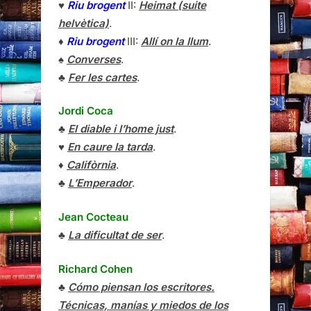
♥
Riu brogent
II:
Heimat (suite
helvètica)
.
♦
Riu brogent
III:
Allí on la llum
.
♠
Converses
.
♣
Fer les cartes
.
Jordi Coca
♣
El diable i l’home just
.
♥
En caure la tarda
.
♦
Califòrnia
.
♣
L’Emperador
.
Jean Cocteau
♣
La dificultat de ser
.
Richard Cohen
♣
Cómo piensan los escritores.
Técnicas, manías y miedos de los