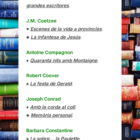
grandes escritores
.
J.M. Coetzee
♥
Escenes de la vida a províncies
.
♣
La infantesa de Jesús
.
Antoine Compagnon
♦
Quaranta nits amb Montaigne
.
Robert Coover
♠
La festa de Gerald
.
Joseph Conrad
♦
Amb la corda al coll
.
♣
Memòria personal
.
Barbara Constantine
♠
I a sobre… la Paulette
.