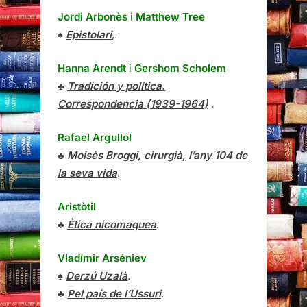
Jordi Arbonès
i
Matthew Tree
♠
Epistolari
,.
Hanna Arendt
i
Gershom Scholem
♣
Tradición y política.
Correspondencia (1939-1964)
.
Rafael Argullol
♣
Moisès Broggi, cirurgià, l’any 104 de
la seva vida
.
Aristòtil
♣
Ètica nicomaquea
.
Vladímir Arséniev
♠
Derzú Uzalà
.
♣
Pel país de l’Ussuri
.