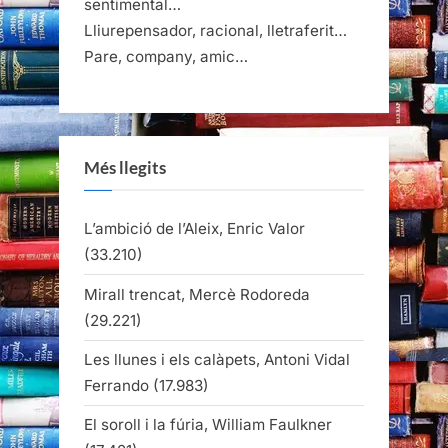
sentimental…
Lliurepensador, racional, lletraferit…
Pare, company, amic…
Més llegits
L’ambició de l’Aleix, Enric Valor
(33.210)
Mirall trencat, Mercè Rodoreda
(29.221)
Les llunes i els calàpets, Antoni Vidal
Ferrando
(17.983)
El soroll i la fúria, William Faulkner