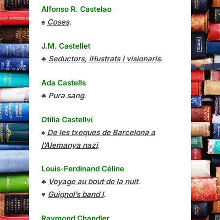
Alfonso R. Castelao
♠
Coses
.
J.M. Castellet
♣
Seductors, il·lustrats i visionaris
.
Ada Castells
♣
Pura sang
.
Otília Castellví
♠
De les txeques de Barcelona a
l’Alemanya nazi
.
Louis-Ferdinand Céline
♣
Voyage au bout de la nuit
.
♥
Guignol’s band I
.
Raymond Chandler