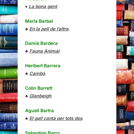
♦
La bona gent
.
Maria Barbal
♣
En la pell de l’altre
.
Damià Bardera
♣
Fauna Animal
.
Heribert Barrera
♣
Cambó
.
Colin Barrett
♣
Glanbeigh
.
Agustí Bartra
♣
El gall canta per tots dos
.
Sebastian Barry