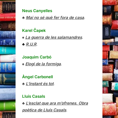
Neus Canyelles
♣
Mai no sé què fer fora de casa
.
Karel Čapek
♠
La guerra de les salamandres
.
♣
R.U.R
.
Joaquim Carbó
♠
Elogi de la formiga
.
Àngel Carbonell
♣
L’instant és tot
.
Lluís Casals
♣
L’esclat que ara m’ofrenes. Obra
poètica de Lluís Casals
.