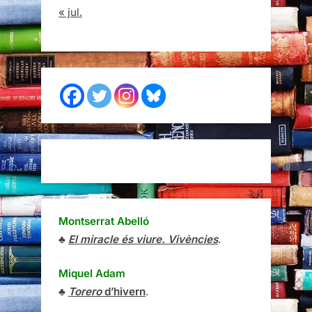
« jul.
Montserrat Abelló
♣
El miracle és viure. Vivències
.
Miquel Adam
♣
Torero
d’hivern
.