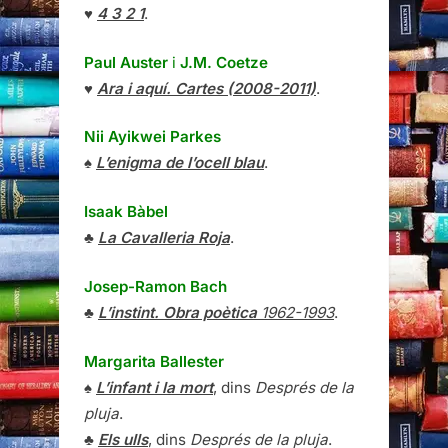
♥
4 3 2 1
.
Paul Auster
i
J.M. Coetze
♥
Ara i aquí. Cartes (2008-2011)
.
Nii Ayikwei Parkes
♠
L’enigma de l’ocell blau
.
Isaak Bàbel
♣
La Cavalleria Roja
.
Josep-Ramon Bach
♣
L’instint. Obra poètica
1962-1993
.
Margarita Ballester
♠
L’infant i la mort
, dins
Després de la
pluja
.
♣
Els ulls
, dins
Després de la pluja
.