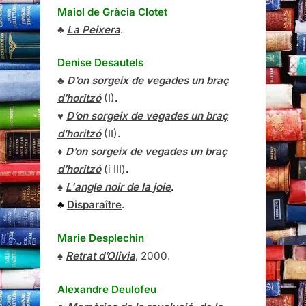
Maiol de Gràcia Clotet
♣
La Peixera
.
Denise Desautels
♣
D’on sorgeix de vegades un braç
d’horitzó
(I)
.
♥
D’on sorgeix de vegades un braç
d’horitzó
(II)
.
♦
D’on sorgeix de vegades un braç
d’horitzó
(i III)
.
♠
L'angle noir de la joie
.
♣
Disparaître
.
Marie Desplechin
♠
Retrat d’Olivia
, 2000.
Alexandre Deulofeu