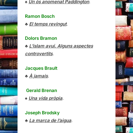
♠
Un ós anomenat Paddington
.
Ramon Bosch
♣
El temps revingut
.
Dolors Bramon
♣
L’islam avui. Alguns aspectes
controvertits
.
Jacques Brault
♣
À jamais
.
Gerald Brenan
♠
Una vida pròpia
.
Joseph Brodsky
♣
La marca de l’aigua
.