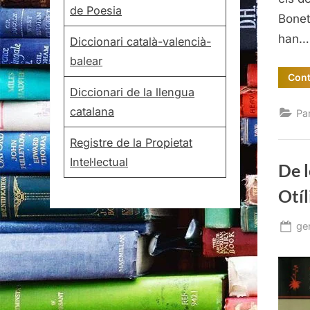
de Poesia
Bonet
han…
Diccionari català-valencià-
balear
Cont
Diccionari de la llengua
catalana
Pa
Registre de la Propietat
Intel·lectual
De l
Otíl
Po
ge
on