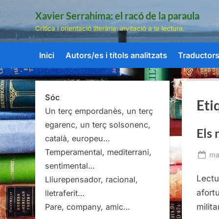
Skip
Xavier Serrahima: el racó de la paraula
to
Crítica i orientació literària: invitació a la lectura.
content
Inici
Autors/es i títols analitzats
Traductors/
Sóc
Eti
Un terç empordanès, un terç
egarenc, un terç solsonenc,
Els 
català, europeu…
Temperamental, mediterrani,
Po
ma
sentimental…
on
Lectu
Lliurepensador, racional,
afort
lletraferit…
milit
Pare, company, amic…