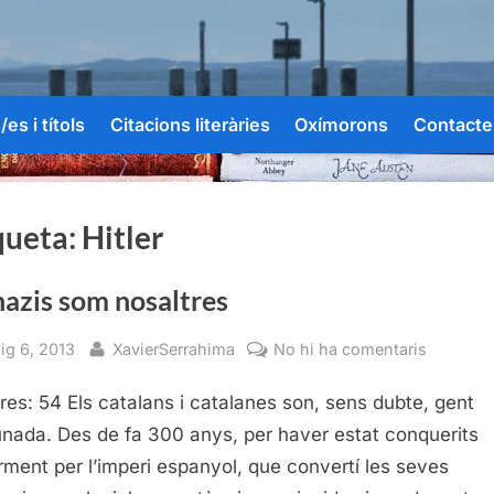
es i títols
Citacions literàries
Oxímorons
Contacte
queta:
Hitler
nazis som nosaltres
sted
By
a
ig 6, 2013
XavierSerrahima
No hi ha comentaris
Els
res: 54 Els catalans i catalanes son, sens dubte, gent
nazis
som
unada. Des de fa 300 anys, per haver estat conquerits
nosaltre
arment per l’imperi espanyol, que convertí les seves