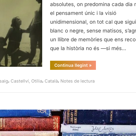
Barcel
absolutes, on predomina cada dia
a
el pensament únic i la visió
l’Alem
unidimensional, on tot cal que sigui
nazi,
blanc o negre, sense matisos, s’ag
Otília
Castell
un llibre de memòries que ens reco
Quade
que la història no és —si més…
Crema
2003
“De
Continua llegint
»
les
txeques
de
,
,
,
saig
Castellví, Otília
Català
Notes de lectura
Barcelona
a
l’Alemanya
nazi,
Otília
Castellví,
Quaderns
Crema,
2003”