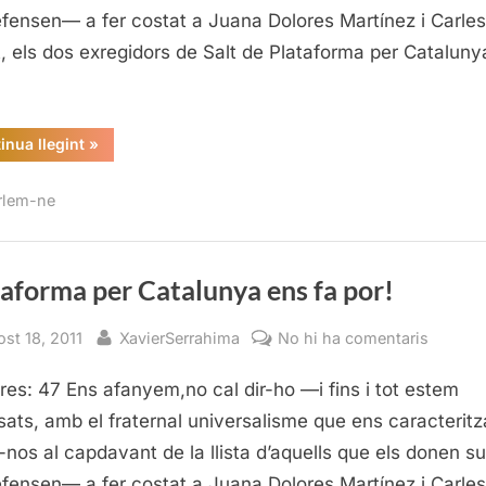
fa
efensen— a fer costat a Juana Dolores Martínez i Carles
por!
, els dos exregidors de Salt de Plataforma per Cataluny
“Plataforma
inua llegint
»
per
Catalunya
ens
rlem-ne
fa
por!”
aforma per Catalunya ens fa por!
sted
By
a
ost 18, 2011
XavierSerrahima
No hi ha comentaris
Platafo
res: 47 Ens afanyem,no cal dir-ho —i fins i tot estem
per
Catalu
sats, amb el fraternal universalisme que ens caracteritz
ens
-nos al capdavant de la llista d’aquells que els donen su
fa
efensen— a fer costat a Juana Dolores Martínez i Carles