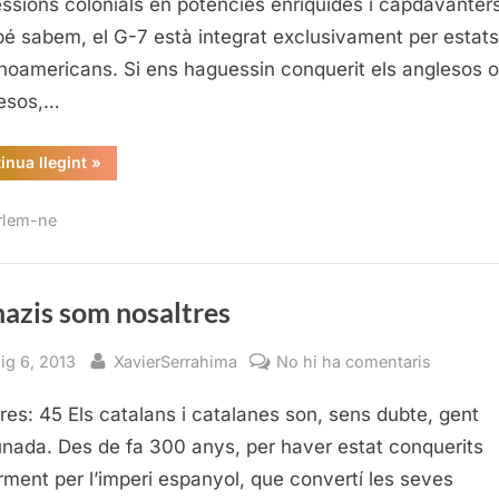
ssions colonials en potències enriquides i capdavanters
é sabem, el G-7 està integrat exclusivament per estats
noamericans. Si ens haguessin conquerit els anglesos o
esos,…
“Els
inua llegint
»
nazis
som
nosaltres”
rlem-ne
nazis som nosaltres
sted
By
a
ig 6, 2013
XavierSerrahima
No hi ha comentaris
Els
res: 45 Els catalans i catalanes son, sens dubte, gent
nazis
som
unada. Des de fa 300 anys, per haver estat conquerits
nosaltre
arment per l’imperi espanyol, que convertí les seves