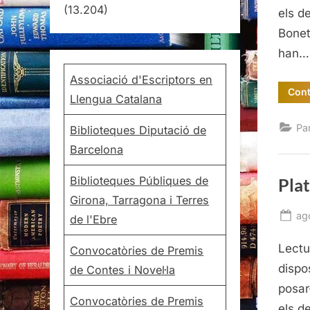
(13.204)
els d
Bonet
han…
Associació d'Escriptors en
Cont
Llengua Catalana
Pa
Biblioteques Diputació de
Barcelona
Biblioteques Públiques de
Plat
Girona, Tarragona i Terres
Po
ag
de l'Ebre
on
Lectu
Convocatòries de Premis
dispo
de Contes i Novel·la
posar
Convocatòries de Premis
els d