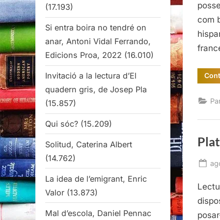
posse
(17.193)
com b
Si entra boira no tendré on
hispa
anar, Antoni Vidal Ferrando,
franc
Edicions Proa, 2022
(16.010)
Invitació a la lectura d’El
Cont
quadern gris, de Josep Pla
Pa
(15.857)
Qui sóc?
(15.209)
Plat
Solitud, Caterina Albert
(14.762)
Po
ag
on
La idea de l’emigrant, Enric
Lectu
Valor
(13.873)
dispo
Mal d’escola, Daniel Pennac
posar