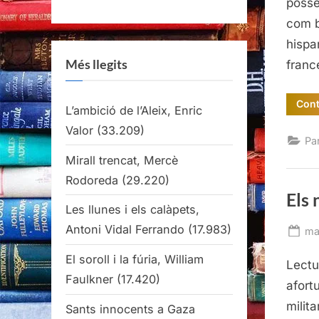
posse
com b
hispa
Més llegits
franc
Cont
L’ambició de l’Aleix, Enric
Valor
(33.209)
Pa
Mirall trencat, Mercè
Rodoreda
(29.220)
Els 
Les llunes i els calàpets,
Antoni Vidal Ferrando
(17.983)
Po
ma
on
El soroll i la fúria, William
Lectu
Faulkner
(17.420)
afort
milit
Sants innocents a Gaza