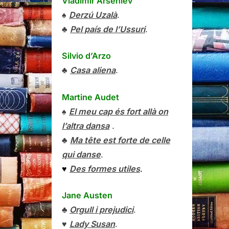
Vladímir Arséniev
♠
Derzú Uzalà
.
♣
Pel país de l’Ussuri
.
Silvio d’Arzo
♣
Casa aliena
.
Martine Audet
♠
El meu cap és fort allà on
l’altra dansa
.
♣
Ma tête est forte de celle
qui danse
.
♥
Des formes utiles
.
Jane Austen
♣
Orgull i prejudici
.
♥
Lady Susan
.