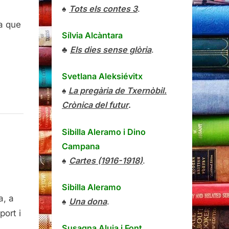
♠
Tots els contes 3
.
a que
Sílvia Alcàntara
♣
Els dies sense glòria
.
Svetlana Aleksiévitx
♠
La pregària de Txernòbil.
Crònica del futur
.
Sibilla Aleramo
i
Dino
Campana
♠
Cartes (1916-1918)
.
rma
Sibilla Aleramo
nya
a, a
♠
Una dona
.
port i
Susagna Aluja i Font