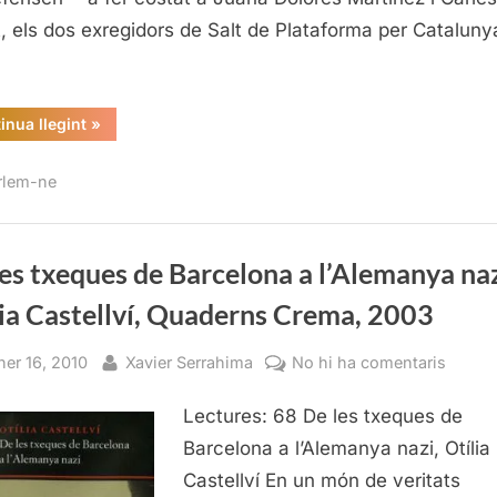
por!
, els dos exregidors de Salt de Plataforma per Cataluny
“Plataforma
inua llegint
»
per
Catalunya
ens
rlem-ne
fa
por!”
es txeques de Barcelona a l’Alemanya naz
ia Castellví, Quaderns Crema, 2003
sted
By
a
ner 16, 2010
Xavier Serrahima
No hi ha comentaris
De
Lectures: 68 De les txeques de
les
txequ
Barcelona a l’Alemanya nazi, Otília
de
Castellví En un món de veritats