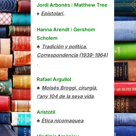
Jordi Arbonès
i
Matthew Tree
♠
Epistolari
,.
Hanna Arendt
i
Gershom
Scholem
♣
Tradición y política.
Correspondencia (1939-1964)
.
Rafael Argullol
♣
Moisès Broggi, cirurgià,
l’any 104 de la seva vida
.
Aristòtil
♣
Ètica nicomaquea
.