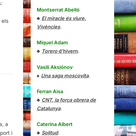
:
Montserrat Abelló
♣
El miracle és viure.
 els
Vivències
.
Miquel Adam
♣
Torero
d’hivern
.
Vasili Aksiónov
♠
Una saga moscovita
.
Ferran Aisa
♣
CNT, la força obrera de
Catalunya
.
rma
nya
Caterina Albert
a, a
♣
Solitud
.
port i