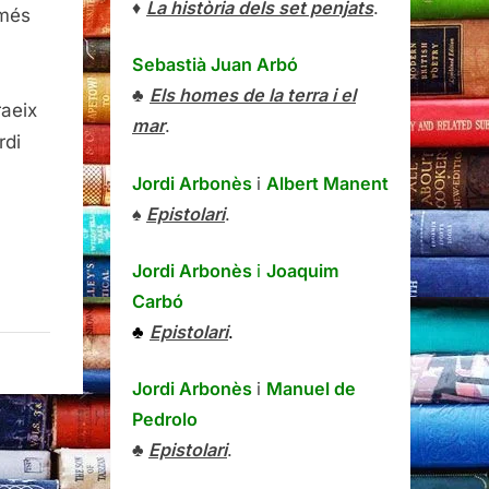
ona
♦
La història dels set penjats
.
 més
anya
Sebastià Juan Arbó
♣
Els homes de la terra i el
raeix
mar
.
ví,
rdi
rns
Jordi Arbonès
i
Albert Manent
,
♠
Epistolari
.
Jordi Arbonès
i
Joaquim
Carbó
♣
Epistolari
.
Jordi Arbonès
i
Manuel de
Pedrolo
♣
Epistolari
.