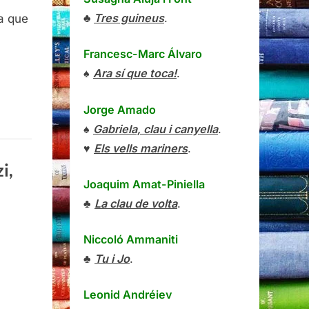
♣
Tres guineus
.
a que
Francesc-Marc Álvaro
♠
Ara sí que toca!
.
Jorge Amado
♠
Gabriela, clau i canyella
.
♥
Els vells mariners
.
i,
Joaquim Amat-Piniella
♣
La clau de volta
.
Niccoló Ammaniti
♣
Tu i Jo
.
es
Leonid Andréiev