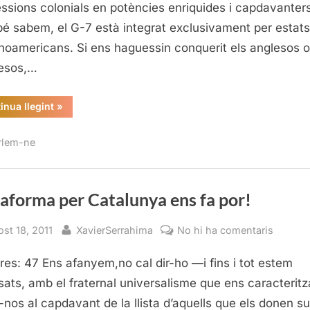
ssions colonials en potències enriquides i capdavanters
é sabem, el G-7 està integrat exclusivament per estats
noamericans. Si ens haguessin conquerit els anglesos o
esos,…
“Els
inua llegint
»
nazis
som
nosaltres”
rlem-ne
aforma per Catalunya ens fa por!
sted
By
a
ost 18, 2011
XavierSerrahima
No hi ha comentaris
Platafo
res: 47 Ens afanyem,no cal dir-ho —i fins i tot estem
per
Catalu
sats, amb el fraternal universalisme que ens caracteritz
ens
-nos al capdavant de la llista d’aquells que els donen su