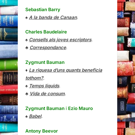
Sebastian Barry
♠
A la banda de Canaan
.
Charles Baudelaire
♠
Consells als joves escriptors
.
♣
Correspondance
.
Zygmunt Bauman
♦
La riquesa d’uns quants beneficia
tothom?
.
♠
Temps líquids
.
♣
Vida de consum
.
Zygmunt Bauman
i
Ezio Mauro
♠
Babel
.
Antony Beevor