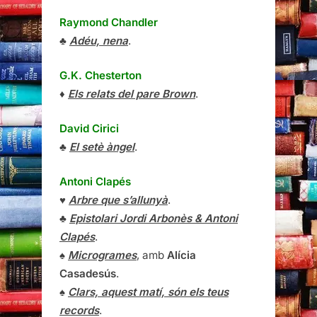
Raymond Chandler
♣
Adéu, nena
.
G.K. Chesterton
♦
Els relats del pare Brown
.
David Cirici
♣
El setè àngel
.
Antoni Clapés
♥
Arbre que s’allunyà
.
♣
Epistolari Jordi Arbonès & Antoni
Clapés
.
♠
Microgrames
, amb
Alícia
Casadesús
.
♠
Clars, aquest matí, són els teus
records
.