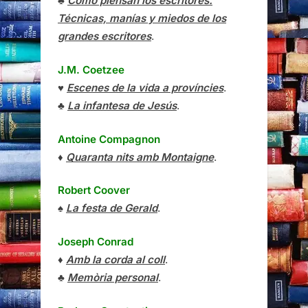
♣
Cómo piensan los escritores.
Técnicas, manías y miedos de los
grandes escritores
.
J.M. Coetzee
♥
Escenes de la vida a províncies
.
♣
La infantesa de Jesús
.
Antoine Compagnon
♦
Quaranta nits amb Montaigne
.
Robert Coover
♠
La festa de Gerald
.
Joseph Conrad
♦
Amb la corda al coll
.
♣
Memòria personal
.