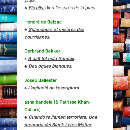
pluja
.
♣
Els ulls
, dins
Després de la pluja
.
Honoré de Balzac
♣
Splendeurs et misères des
courtisanes
.
Gerbrand Bakker
♠
A dalt tot està tranquil
.
♣
Deu oques blanques
.
Josep Ballester
♠
L’agitació de l’escriptura
.
asha bandele (& Patrisse Khan-
Cullors)
♣
Cuando te llaman terrorista: Una
memoria del Black Lives Matter
.