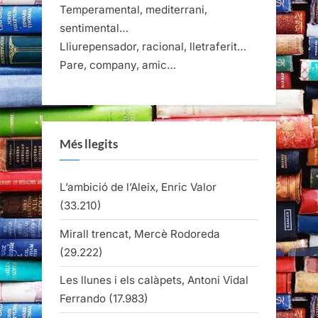
Temperamental, mediterrani,
sentimental…
Lliurepensador, racional, lletraferit…
Pare, company, amic…
Més llegits
L’ambició de l’Aleix, Enric Valor
(33.210)
Mirall trencat, Mercè Rodoreda
(29.222)
Les llunes i els calàpets, Antoni Vidal
Ferrando
(17.983)