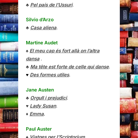
♣
Pel país de l’Ussuri
.
Silvio d’Arzo
♣
Casa aliena
.
Martine Audet
♠
El meu cap és fort allà on l’altra
dansa
.
♣
Ma tête est forte de celle qui danse
.
♥
Des formes utiles
.
Jane Austen
♣
Orgull i prejudici
.
♥
Lady Susan
.
♦
Emma
.
Paul Auster
♠
Viatges per l’Scriptorium
.