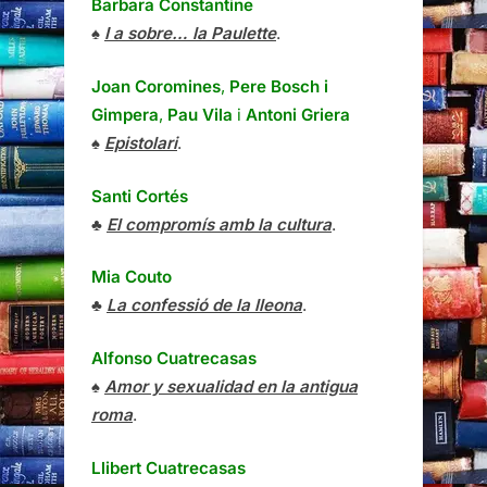
Barbara Constantine
♠
I a sobre… la Paulette
.
Joan Coromines
,
Pere Bosch i
Gimpera
,
Pau Vila
i
Antoni Griera
♠
Epistolari
.
Santi Cortés
♣
El compromís amb la cultura
.
Mia Couto
♣
La confessió de la lleona
.
Alfonso Cuatrecasas
♠
Amor y sexualidad en la antigua
roma
.
Llibert Cuatrecasas