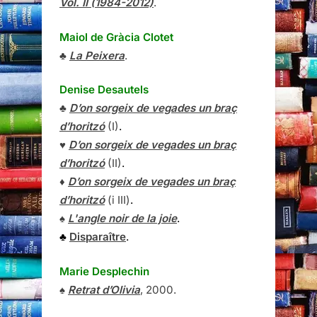
Vol. II (1984-2012)
.
Maiol de Gràcia Clotet
♣
La Peixera
.
Denise Desautels
♣
D’on sorgeix de vegades un braç
d’horitzó
(I)
.
♥
D’on sorgeix de vegades un braç
d’horitzó
(II)
.
♦
D’on sorgeix de vegades un braç
d’horitzó
(i III)
.
♠
L'angle noir de la joie
.
♣
Disparaître
.
Marie Desplechin
♠
Retrat d’Olivia
, 2000.