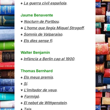
♠
La guerra civil española
.
Jaume Benavente
♥
Nocturn de Portbou
.
♣
L’home que llegia Miquel Strogoff
.
♠
Somnis de Valparaíso
.
♦
Els dies sense fi
.
Walter Benjamin
♠
Infància a Berlín cap al 1900
.
Thomas Bernhard
♠
Els meus premis
.
♦
Sí
.
♥
L’imitador de veus
.
♣
Formigó
.
♠
El nebot de Wittgenstein
.
♦
Tala
.