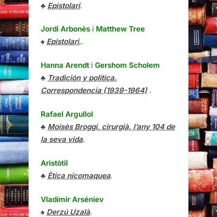
♣
Epistolari
.
Jordi Arbonès
i
Matthew Tree
♠
Epistolari
,.
Hanna Arendt
i
Gershom Scholem
♣
Tradición y política.
Correspondencia (1939-1964)
.
Rafael Argullol
♣
Moisès Broggi, cirurgià, l’any 104 de
la seva vida
.
Aristòtil
♣
Ètica nicomaquea
.
Vladímir Arséniev
♠
Derzú Uzalà
.