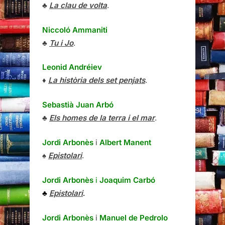
♣
La clau de volta
.
Niccoló Ammaniti
♣
Tu i Jo
.
Leonid Andréiev
♦
La història dels set penjats
.
Sebastià Juan Arbó
♣
Els homes de la terra i el mar
.
Jordi Arbonès
i
Albert Manent
♠
Epistolari
.
Jordi Arbonès
i
Joaquim Carbó
♣
Epistolari
.
Jordi Arbonès
i
Manuel de Pedrolo