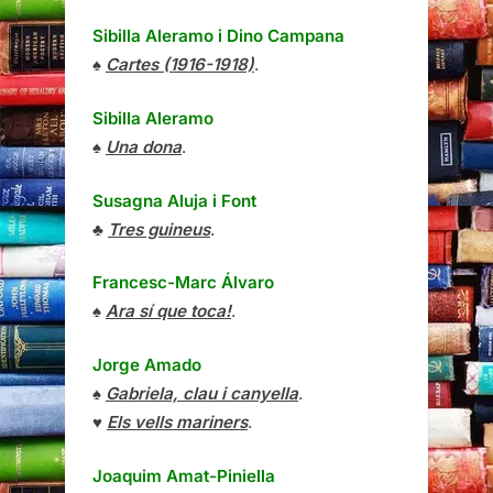
Sibilla Aleramo
i
Dino Campana
♠
Cartes (1916-1918)
.
Sibilla Aleramo
♠
Una dona
.
Susagna Aluja i Font
♣
Tres guineus
.
Francesc-Marc Álvaro
♠
Ara sí que toca!
.
Jorge Amado
♠
Gabriela, clau i canyella
.
♥
Els vells mariners
.
Joaquim Amat-Piniella