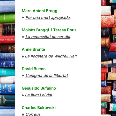
Marc Antoni Broggi
♣
Per una mort apropiada
.
Moisès Broggi
i
Teresa Pous
♣
La necessitat de ser útil
.
Anne Brontë
♠
La llogatera de Wildfell Hall
.
David Bueno
♣
L’enigma de la llibertat
.
Gesualdo Bufalino
♠
La llum i el dol
.
Charles Bukowski
♣
Correus
.