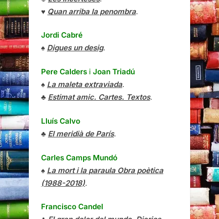
♥
Quan arriba la penombra
.
Jordi Cabré
♠
Digues un desig
.
Pere Calders
i
Joan Triadú
♠
La maleta extraviada
.
♣
Estimat amic. Cartes. Textos
.
Lluís Calvo
♣
El meridià de París
.
Carles Camps Mundó
♠
La mort i la paraula Obra poètica
(1988-2018)
.
Francisco Candel