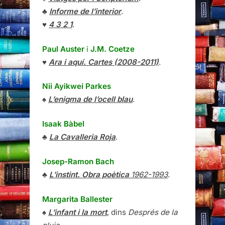
♣
Informe de l’interior
.
♥
4 3 2 1
.
Paul Auster
i
J.M. Coetze
♥
Ara i aquí. Cartes (2008-2011)
.
Nii Ayikwei Parkes
♠
L’enigma de l’ocell blau
.
Isaak Bàbel
♣
La Cavalleria Roja
.
Josep-Ramon Bach
♣
L’instint. Obra poètica
1962-1993
.
Margarita Ballester
♠
L’infant i la mort
, dins
Després de la