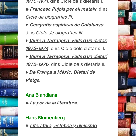
1970-1971
, dins Cicle dels dietaris I.
♣
Francesc Pujols per ell mateix
, dins
Cicle de biografies III
.
♥
Geografia espiritual de Catalunya
,
dins
Cicle de biografies III
.
♦
Viure a Tarragona, Fulls d’un dietari
1972-1974
, dins Cicle dels dietaris II.
♠
Viure a Tarragona, Fulls d’un dietari
1975-1976
, dins Cicle dels dietaris II.
♦
De França a Mèxic. Dietari de
viatge
.
Ana Blandiana
♣
La por de la literatura
.
Hans Blumenberg
♣
Literatura, estética y nihilismo
.