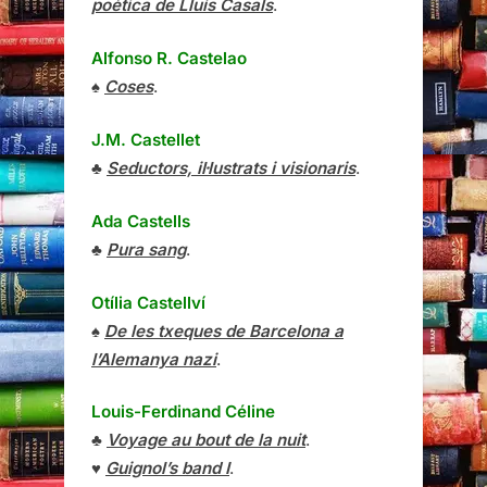
poètica de Lluís Casals
.
Alfonso R. Castelao
♠
Coses
.
J.M. Castellet
♣
Seductors, il·lustrats i visionaris
.
Ada Castells
♣
Pura sang
.
Otília Castellví
♠
De les txeques de Barcelona a
l’Alemanya nazi
.
Louis-Ferdinand Céline
♣
Voyage au bout de la nuit
.
♥
Guignol’s band I
.