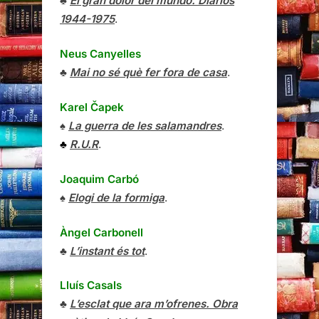
♣
El gran dolor del mundo. Diarios
1944-1975
.
Neus Canyelles
♣
Mai no sé què fer fora de casa
.
Karel Čapek
♠
La guerra de les salamandres
.
♣
R.U.R
.
Joaquim Carbó
♠
Elogi de la formiga
.
Àngel Carbonell
♣
L’instant és tot
.
Lluís Casals
♣
L’esclat que ara m’ofrenes. Obra