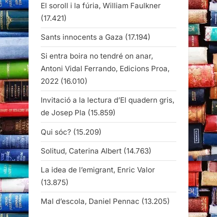
El soroll i la fúria, William Faulkner
(17.421)
Sants innocents a Gaza
(17.194)
Si entra boira no tendré on anar,
Antoni Vidal Ferrando, Edicions Proa,
2022
(16.010)
Invitació a la lectura d’El quadern gris,
de Josep Pla
(15.859)
Qui sóc?
(15.209)
Solitud, Caterina Albert
(14.763)
La idea de l’emigrant, Enric Valor
(13.875)
Mal d’escola, Daniel Pennac
(13.205)