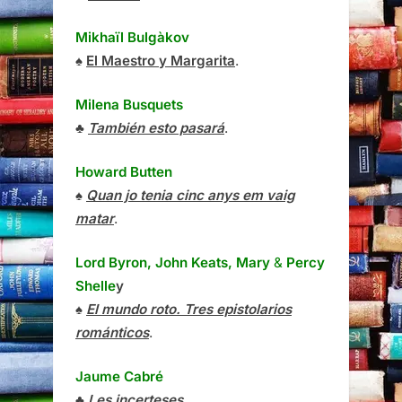
Mikhaïl Bulgàkov
♠
El Maestro y Margarita
.
Milena Busquets
♣
También esto pasará
.
Howard Butten
♠
Quan jo tenia cinc anys em vaig
matar
.
Lord Byron, John Keats, Mary
&
Percy
Shelle
y
♠
El mundo roto. Tres epistolarios
románticos
.
Jaume Cabré
♣
Les incerteses
.