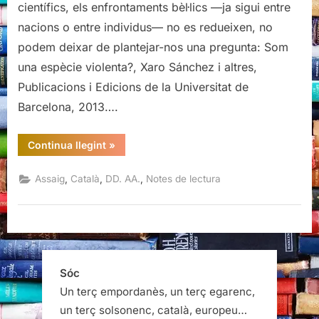
científics, els enfrontaments bèl·lics —ja sigui entre
Xaro
nacions o entre individus— no es redueixen, no
Sánchez
podem deixar de plantejar-nos una pregunta: Som
i
altres
una espècie violenta?, Xaro Sánchez i altres,
Publicacions i Edicions de la Universitat de
Barcelona, 2013….
“Som
Continua llegint
»
una
espècie
violenta?,
,
,
,
Assaig
Català
DD. AA.
Notes de lectura
Xaro
Sánchez
i
altres”
Sóc
Un terç empordanès, un terç egarenc,
un terç solsonenc, català, europeu…