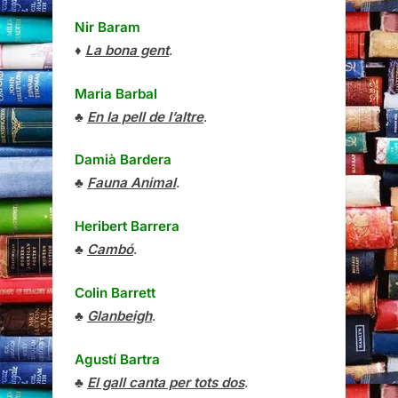
Nir Baram
♦
La bona gent
.
Maria Barbal
♣
En la pell de l’altre
.
Damià Bardera
♣
Fauna Animal
.
Heribert Barrera
♣
Cambó
.
Colin Barrett
♣
Glanbeigh
.
Agustí Bartra
♣
El gall canta per tots dos
.