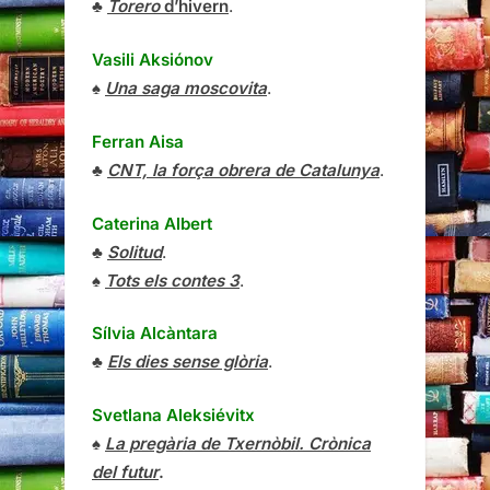
♣
Torero
d’hivern
.
Vasili Aksiónov
♠
Una saga moscovita
.
Ferran Aisa
♣
CNT, la força obrera de Catalunya
.
Caterina Albert
♣
Solitud
.
♠
Tots els contes 3
.
Sílvia Alcàntara
♣
Els dies sense glòria
.
Svetlana Aleksiévitx
♠
La pregària de Txernòbil. Crònica
del futur
.