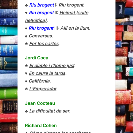
♣
Riu brogent
I:
Riu brogent
.
♥
Riu brogent
II:
Heimat (suite
helvètica)
.
♦
Riu brogent
III:
Allí on la llum
.
♠
Converses
.
♣
Fer les cartes
.
Jordi Coca
♣
El diable i l’home just
.
♥
En caure la tarda
.
♦
Califòrnia
.
♣
L’Emperador
.
Jean Cocteau
♣
La dificultat de ser
.
Richard Cohen