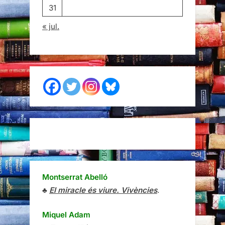
31
« jul.
Montserrat Abelló
♣
El miracle és viure. Vivències
.
Miquel Adam