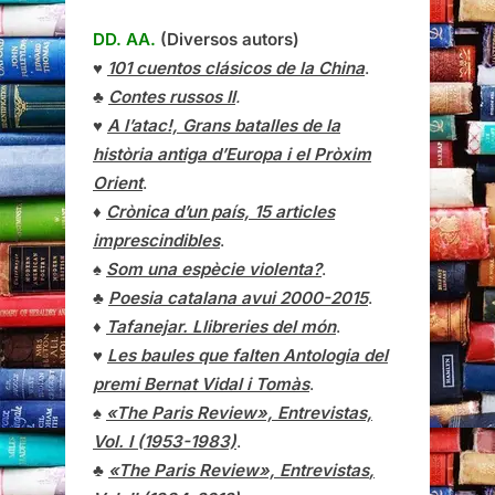
DD. AA.
(Diversos autors)
♥
101 cuentos clásicos de la China
.
♣
Contes russos II
.
♥
A l’atac!, Grans batalles de la
història antiga d’Europa i el Pròxim
Orient
.
♦
Crònica d’un país, 15 articles
imprescindibles
.
♠
Som una espècie violenta?
.
♣
Poesia catalana avui 2000-2015
.
♦
Tafanejar. Llibreries del món
.
♥
Les baules que falten Antologia del
premi Bernat Vidal i Tomàs
.
♠
«The Paris Review», Entrevistas,
Vol. I (1953-1983)
.
♣
«The Paris Review»,
Entrevistas
,