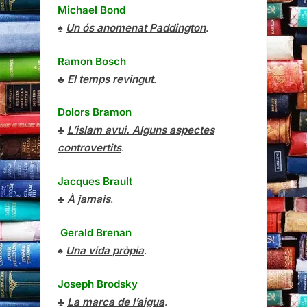
Michael Bond
♠
Un ós anomenat Paddington
.
Ramon Bosch
♣
El temps revingut
.
Dolors Bramon
♣
L’islam avui. Alguns aspectes
controvertits
.
Jacques Brault
♣
À jamais
.
Gerald Brenan
♠
Una vida pròpia
.
Joseph Brodsky
♣
La marca de l’aigua
.