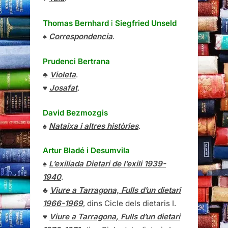
Thomas Bernhard
i
Siegfried Unseld
♠
Correspondencia
.
Prudenci Bertrana
♣
Violeta
.
♥
Josafat
.
David Bezmozgis
♠
Nataixa i altres històries
.
Artur Bladé i Desumvila
♠
L’exiliada Dietari de l’exili 1939-
1940
.
♣
Viure a Tarragona, Fulls d’un dietari
1966-1969
, dins Cicle dels dietaris I.
♥
Viure a Tarragona, Fulls d’un dietari