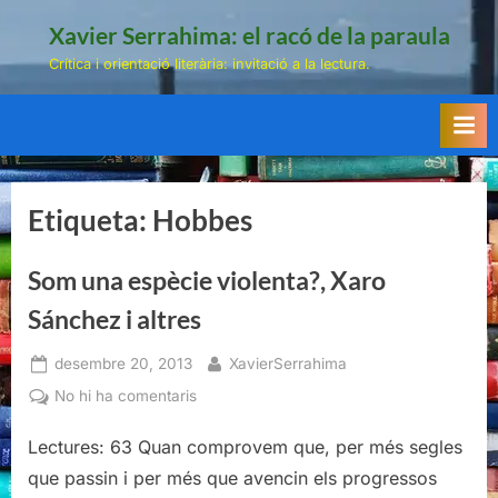
Skip
Xavier Serrahima: el racó de la paraula
to
Crítica i orientació literària: invitació a la lectura.
content
Etiqueta:
Hobbes
Som una espècie violenta?, Xaro
Sánchez i altres
Posted
By
desembre 20, 2013
XavierSerrahima
on
a
No hi ha comentaris
Som
Lectures: 63 Quan comprovem que, per més segles
una
espècie
que passin i per més que avencin els progressos
violenta?,