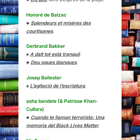
Honoré de Balzac
♣
Splendeurs et misères des
courtisanes
.
Gerbrand Bakker
♠
A dalt tot està tranquil
.
♣
Deu oques blanques
.
Josep Ballester
♠
L’agitació de l’escriptura
.
asha bandele (& Patrisse Khan-
Cullors)
♣
Cuando te llaman terrorista: Una
memoria del Black Lives Matter
.