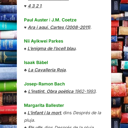
♥
4 3 2 1
.
Paul Auster
i
J.M. Coetze
♥
Ara i aquí. Cartes (2008-2011)
.
Nii Ayikwei Parkes
♠
L’enigma de l’ocell blau
.
Isaak Bàbel
♣
La Cavalleria Roja
.
Josep-Ramon Bach
♣
L’instint. Obra poètica
1962-1993
.
Margarita Ballester
♠
L’infant i la mort
, dins
Després de la
pluja
.
♣
Els ulls
, dins
Després de la pluja
.