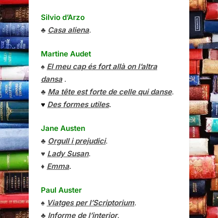
Silvio d’Arzo
♣
Casa aliena
.
Martine Audet
♠
El meu cap és fort allà on l’altra
dansa
.
♣
Ma tête est forte de celle qui danse
.
♥
Des formes utiles
.
Jane Austen
♣
Orgull i prejudici
.
♥
Lady Susan
.
♦
Emma
.
Paul Auster
♠
Viatges per l’Scriptorium
.
♣
Informe de l’interior
.