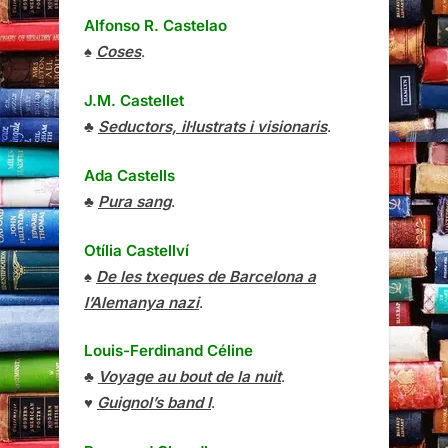
Alfonso R. Castelao
♠
Coses
.
J.M. Castellet
♣
Seductors, il·lustrats i visionaris
.
Ada Castells
♣
Pura sang
.
Otília Castellví
♠
De les txeques de Barcelona a
l’Alemanya nazi
.
Louis-Ferdinand Céline
♣
Voyage au bout de la nuit
.
♥
Guignol’s band I
.