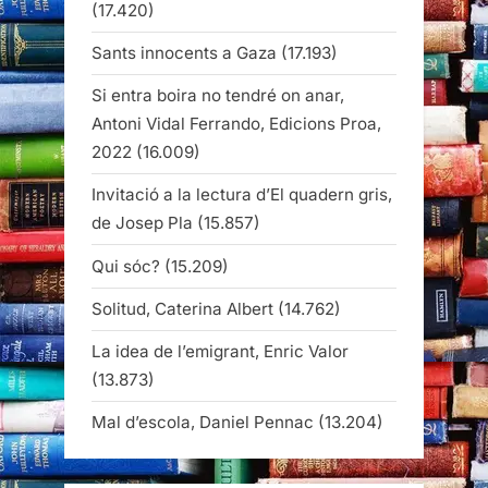
(17.420)
Sants innocents a Gaza
(17.193)
Si entra boira no tendré on anar,
Antoni Vidal Ferrando, Edicions Proa,
2022
(16.009)
Invitació a la lectura d’El quadern gris,
de Josep Pla
(15.857)
Qui sóc?
(15.209)
Solitud, Caterina Albert
(14.762)
La idea de l’emigrant, Enric Valor
(13.873)
Mal d’escola, Daniel Pennac
(13.204)