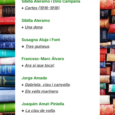
Sibilla Aleramo
i
Dino Campana
♠
Cartes (1916-1918)
.
Sibilla Aleramo
♠
Una dona
.
Susagna Aluja i Font
♣
Tres guineus
.
Francesc-Marc Álvaro
♠
Ara sí que toca!
.
Jorge Amado
♠
Gabriela, clau i canyella
.
♥
Els vells mariners
.
Joaquim Amat-Piniella
♣
La clau de volta
.