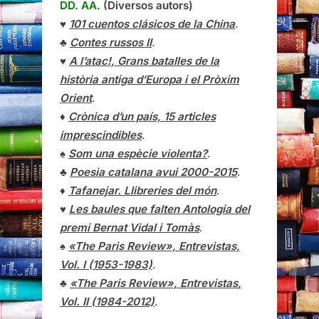
DD. AA.
(Diversos autors)
♥
101 cuentos clásicos de la China
.
♣
Contes russos II
.
♥
A l’atac!, Grans batalles de la
història antiga d’Europa i el Pròxim
Orient
.
♦
Crònica d’un país, 15 articles
imprescindibles
.
♠
Som una espècie violenta?
.
♣
Poesia catalana avui 2000-2015
.
♦
Tafanejar. Llibreries del món
.
♥
Les baules que falten Antologia del
premi Bernat Vidal i Tomàs
.
♠
«The Paris Review», Entrevistas,
Vol. I (1953-1983)
.
♣
«The Paris Review»,
Entrevistas
,
Vol. II (1984-2012)
.