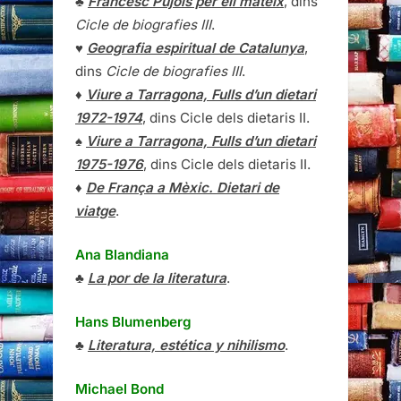
♣
Francesc Pujols per ell mateix
, dins
Cicle de biografies III
.
♥
Geografia espiritual de Catalunya
,
dins
Cicle de biografies III
.
♦
Viure a Tarragona, Fulls d’un dietari
1972-1974
, dins Cicle dels dietaris II.
♠
Viure a Tarragona, Fulls d’un dietari
1975-1976
, dins Cicle dels dietaris II.
♦
De França a Mèxic. Dietari de
viatge
.
Ana Blandiana
♣
La por de la literatura
.
Hans Blumenberg
♣
Literatura, estética y nihilismo
.
Michael Bond