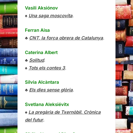
Vasili Aksiónov
♠
Una saga moscovita
.
Ferran Aisa
♣
CNT, la força obrera de Catalunya
.
Caterina Albert
♣
Solitud
.
♠
Tots els contes 3
.
Sílvia Alcàntara
♣
Els dies sense glòria
.
Svetlana Aleksiévitx
♠
La pregària de Txernòbil. Crònica
del futur
.