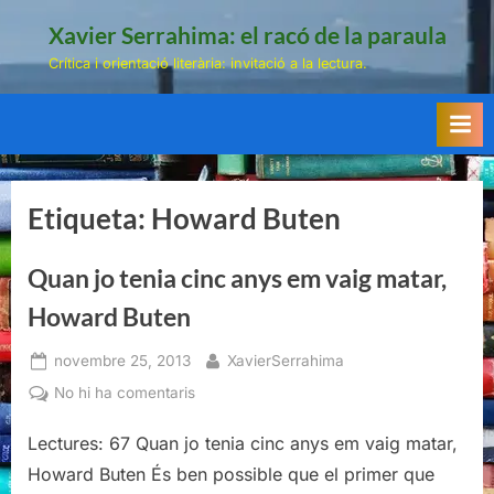
Skip
Xavier Serrahima: el racó de la paraula
to
Crítica i orientació literària: invitació a la lectura.
content
Etiqueta:
Howard Buten
Quan jo tenia cinc anys em vaig matar,
Howard Buten
Posted
By
novembre 25, 2013
XavierSerrahima
on
a
No hi ha comentaris
Quan
Lectures: 67 Quan jo tenia cinc anys em vaig matar,
jo
tenia
Howard Buten És ben possible que el primer que
cinc