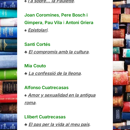
♠
I a sobre… la Paulette
.
Joan Coromines
,
Pere Bosch i
Gimpera
,
Pau Vila
i
Antoni Griera
♠
Epistolari
.
Santi Cortés
♣
El compromís amb la cultura
.
Mia Couto
♣
La confessió de la lleona
.
Alfonso Cuatrecasas
♠
Amor y sexualidad en la antigua
roma
.
Llibert Cuatrecasas
♣
El pas per la vida al meu país
.