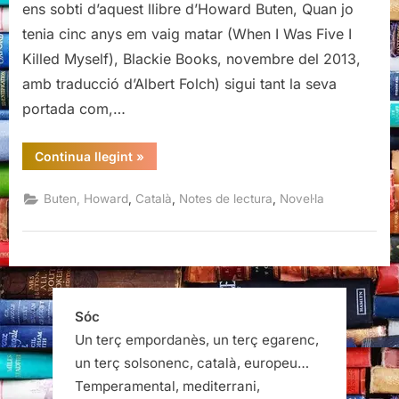
ens sobti d’aquest llibre d’Howard Buten, Quan jo
anys
tenia cinc anys em vaig matar (When I Was Five I
em
Killed Myself), Blackie Books, novembre del 2013,
vaig
matar,
amb traducció d’Albert Folch) sigui tant la seva
Howard
portada com,…
Buten
“Quan
Continua llegint
»
jo
tenia
cinc
,
,
,
Buten, Howard
Català
Notes de lectura
Novel·la
anys
em
vaig
matar,
Howard
Buten”
Sóc
Un terç empordanès, un terç egarenc,
un terç solsonenc, català, europeu…
Temperamental, mediterrani,