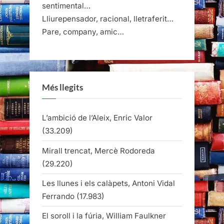
sentimental…
Lliurepensador, racional, lletraferit…
Pare, company, amic…
Més llegits
L’ambició de l’Aleix, Enric Valor
(33.209)
Mirall trencat, Mercè Rodoreda
(29.220)
Les llunes i els calàpets, Antoni Vidal
Ferrando
(17.983)
El soroll i la fúria, William Faulkner