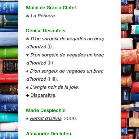
Maiol de Gràcia Clotet
♣
La Peixera
.
Denise Desautels
♣
D’on sorgeix de vegades un braç
d’horitzó
(I)
.
♥
D’on sorgeix de vegades un braç
d’horitzó
(II)
.
♦
D’on sorgeix de vegades un braç
d’horitzó
(i III)
.
♠
L'angle noir de la joie
.
♣
Disparaître
.
Marie Desplechin
♠
Retrat d’Olivia
, 2000.
Alexandre Deulofeu