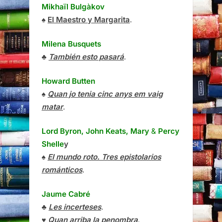
Mikhaïl Bulgàkov
♠
El Maestro y Margarita
.
Milena Busquets
♣
También esto pasará
.
Howard Butten
♠
Quan jo tenia cinc anys em vaig
matar
.
Lord Byron, John Keats, Mary
&
Percy
Shelle
y
♠
El mundo roto. Tres epistolarios
románticos
.
Jaume Cabré
♣
Les incerteses
.
♥
Quan arriba la penombra
.