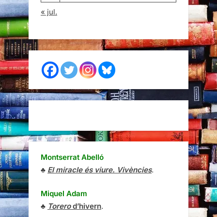
« jul.
Montserrat Abelló
♣
El miracle és viure. Vivències
.
Miquel Adam
♣
Torero
d’hivern
.