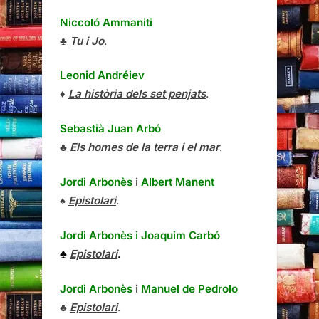
Niccoló Ammaniti
♣
Tu i Jo
.
Leonid Andréiev
♦
La història dels set penjats
.
Sebastià Juan Arbó
♣
Els homes de la terra i el mar
.
Jordi Arbonès
i
Albert Manent
♠
Epistolari
.
Jordi Arbonès
i
Joaquim Carbó
♣
Epistolari
.
Jordi Arbonès
i
Manuel de Pedrolo
♣
Epistolari
.