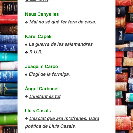
Neus Canyelles
♣
Mai no sé què fer fora de casa
.
Karel Čapek
♠
La guerra de les salamandres
.
♣
R.U.R
.
Joaquim Carbó
♠
Elogi de la formiga
.
Àngel Carbonell
♣
L’instant és tot
.
Lluís Casals
♣
L’esclat que ara m’ofrenes. Obra
poètica de Lluís Casals
.