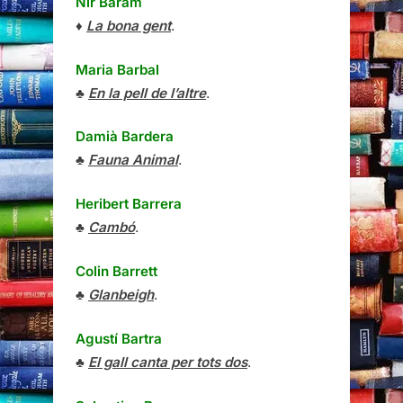
Nir Baram
♦
La bona gent
.
Maria Barbal
♣
En la pell de l’altre
.
Damià Bardera
♣
Fauna Animal
.
Heribert Barrera
♣
Cambó
.
Colin Barrett
♣
Glanbeigh
.
Agustí Bartra
♣
El gall canta per tots dos
.