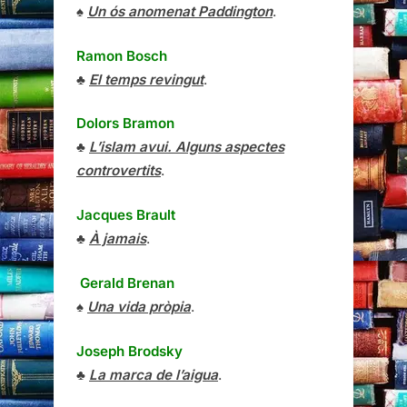
♠
Un ós anomenat Paddington
.
Ramon Bosch
♣
El temps revingut
.
Dolors Bramon
♣
L’islam avui. Alguns aspectes
controvertits
.
Jacques Brault
♣
À jamais
.
Gerald Brenan
♠
Una vida pròpia
.
Joseph Brodsky
♣
La marca de l’aigua
.