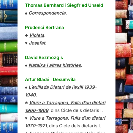
Thomas Bernhard
i
Siegfried Unseld
♠
Correspondencia
.
Prudenci Bertrana
♣
Violeta
.
♥
Josafat
.
David Bezmozgis
♠
Nataixa i altres històries
.
Artur Bladé i Desumvila
♠
L’exiliada Dietari de l’exili 1939-
1940
.
♣
Viure a Tarragona, Fulls d’un dietari
1966-1969
, dins Cicle dels dietaris I.
♥
Viure a Tarragona, Fulls d’un dietari
1970-1971
, dins Cicle dels dietaris I.