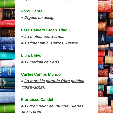
Jordi Cabré
♠
Digues un desig
.
Pere Calders
i
Joan Triadú
♠
La maleta extraviada
.
♣
Estimat amic. Cartes. Textos
.
Lluís Calvo
♣
El meridià de París
.
Carles Camps Mundó
♠
La mort i la paraula Obra poètica
(1988-2018)
.
Francisco Candel
♣
El gran dolor del mundo. Diarios
1944-1975
.