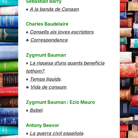
Sebastian Barry
♠
A la banda de Canaan
.
Charles Baudelaire
♠
Consells als joves escriptors
.
♣
Correspondance
.
Zygmunt Bauman
♦
La riquesa d’uns quants beneficia
tothom?
.
♠
Temps líquids
.
♣
Vida de consum
.
Zygmunt Bauman
i
Ezio Mauro
♠
Babel
.
Antony Beevor
♠
La guerra civil española
.