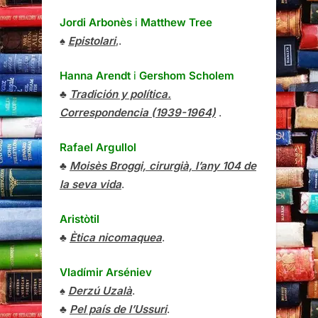
Jordi Arbonès
i
Matthew Tree
♠
Epistolari
,.
Hanna Arendt
i
Gershom Scholem
♣
Tradición y política.
Correspondencia (1939-1964)
.
Rafael Argullol
♣
Moisès Broggi, cirurgià, l’any 104 de
la seva vida
.
Aristòtil
♣
Ètica nicomaquea
.
Vladímir Arséniev
♠
Derzú Uzalà
.
♣
Pel país de l’Ussuri
.