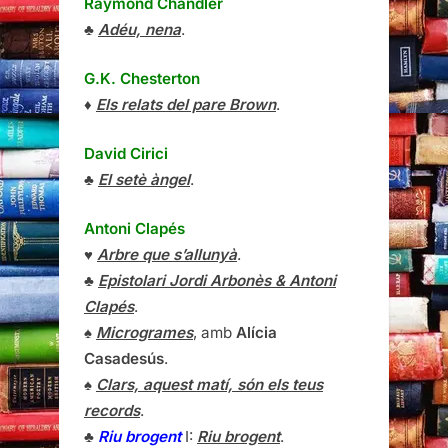
Raymond Chandler
♣
Adéu, nena
.
G.K. Chesterton
♦
Els relats del pare Brown
.
David Cirici
♣
El setè àngel
.
Antoni Clapés
♥
Arbre que s’allunyà
.
♣
Epistolari Jordi Arbonès & Antoni
Clapés
.
♠
Microgrames
, amb
Alícia
Casadesús
.
♠
Clars, aquest matí, són els teus
records
.
♣
Riu brogent
I:
Riu brogent
.