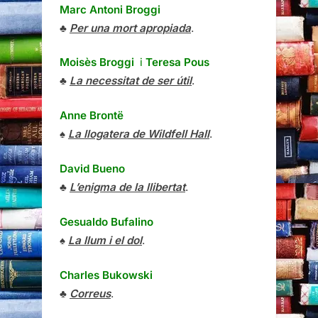
Marc Antoni Broggi
♣
Per una mort apropiada
.
Moisès Broggi
i
Teresa Pous
♣
La necessitat de ser útil
.
Anne Brontë
♠
La llogatera de Wildfell Hall
.
David Bueno
♣
L’enigma de la llibertat
.
Gesualdo Bufalino
♠
La llum i el dol
.
Charles Bukowski
♣
Correus
.