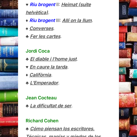
♥
Riu brogent
II:
Heimat (suite
helvètica)
.
♦
Riu brogent
III:
Allí on la llum
.
♠
Converses
.
♣
Fer les cartes
.
Jordi Coca
♣
El diable i l’home just
.
♥
En caure la tarda
.
♦
Califòrnia
.
♣
L’Emperador
.
Jean Cocteau
♣
La dificultat de ser
.
Richard Cohen
♣
Cómo piensan los escritores.
Técnicas, manías y miedos de los