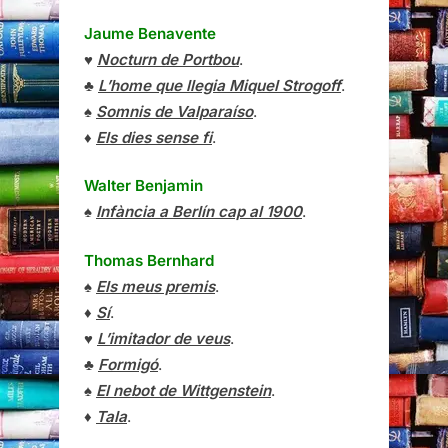
Jaume Benavente
♥
Nocturn de Portbou
.
♣
L’home que llegia Miquel Strogoff
.
♠
Somnis de Valparaíso
.
♦
Els dies sense fi
.
Walter Benjamin
♠
Infància a Berlín cap al 1900
.
Thomas Bernhard
♠
Els meus premis
.
♦
Sí
.
♥
L’imitador de veus
.
♣
Formigó
.
♠
El nebot de Wittgenstein
.
♦
Tala
.