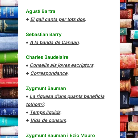
Agustí Bartra
♣
El gall canta per tots dos
.
Sebastian Barry
♠
A la banda de Canaan
.
Charles Baudelaire
♠
Consells als joves escriptors
.
♣
Correspondance
.
Zygmunt Bauman
♦
La riquesa d’uns quants beneficia
tothom?
.
♠
Temps líquids
.
♣
Vida de consum
.
Zygmunt Bauman
i
Ezio Mauro