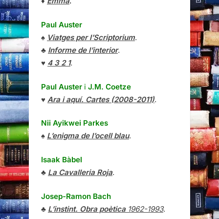
♦
Emma
.
Paul Auster
♠
Viatges per l’Scriptorium
.
♣
Informe de l’interior
.
♥
4 3 2 1
.
Paul Auster
i
J.M. Coetze
♥
Ara i aquí. Cartes (2008-2011)
.
Nii Ayikwei Parkes
♠
L’enigma de l’ocell blau
.
Isaak Bàbel
♣
La Cavalleria Roja
.
Josep-Ramon Bach
♣
L’instint. Obra poètica
1962-1993
.