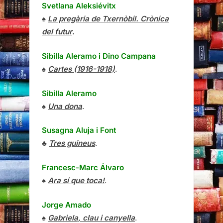
Svetlana Aleksiévitx
♠
La pregària de Txernòbil. Crònica
del futur
.
Sibilla Aleramo
i
Dino Campana
♠
Cartes (1916-1918)
.
Sibilla Aleramo
♠
Una dona
.
Susagna Aluja i Font
♣
Tres guineus
.
Francesc-Marc Álvaro
♠
Ara sí que toca!
.
Jorge Amado
♠
Gabriela, clau i canyella
.