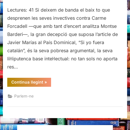
Resposta
a
Lectures: 41 Si deixem de banda el baix to que
Javier
desprenen les seves invectives contra Carme
Marías:
Forcadell —que amb tant d’encert analitza Montse
molt
Barderi—, la gran decepció que suposa l’article de
soroll
Javier Marías al País Dominical, “Si yo fuera
per
no
catalán”, és la seva pobresa argumental, la seva
res
lil·liputenca base intel·lectual: no tan sols no aporta
res…
“Resposta
Continua llegint
»
a
Javier
Marías:
Parlem-ne
molt
soroll
per
no
res”