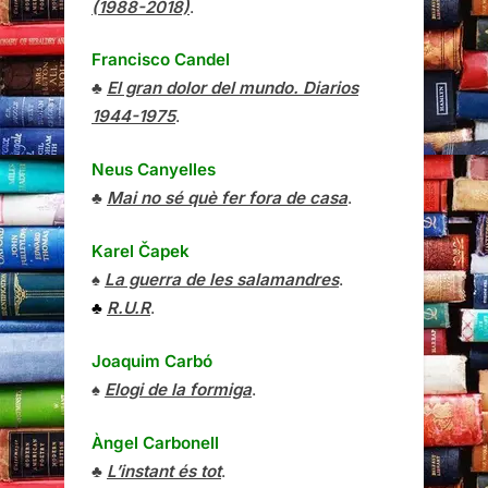
(1988-2018)
.
Francisco Candel
♣
El gran dolor del mundo. Diarios
1944-1975
.
Neus Canyelles
♣
Mai no sé què fer fora de casa
.
Karel Čapek
♠
La guerra de les salamandres
.
♣
R.U.R
.
Joaquim Carbó
♠
Elogi de la formiga
.
Àngel Carbonell
♣
L’instant és tot
.