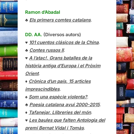
Ramon d’Abadal
♣
Els primers comtes catalans
.
DD. AA.
(Diversos autors)
♥
101 cuentos clásicos de la China
.
♣
Contes russos II
.
♥
A l’atac!, Grans batalles de la
història antiga d’Europa i el Pròxim
Orient
.
♦
Crònica d’un país, 15 articles
imprescindibles
.
♠
Som una espècie violenta?
.
♣
Poesia catalana avui 2000-2015
.
♦
Tafanejar. Llibreries del món
.
♥
Les baules que falten Antologia del
premi Bernat Vidal i Tomàs
.