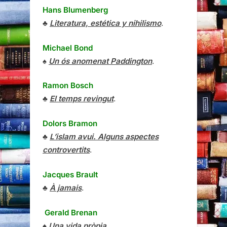
Hans Blumenberg
♣
Literatura, estética y nihilismo
.
Michael Bond
♠
Un ós anomenat Paddington
.
Ramon Bosch
♣
El temps revingut
.
Dolors Bramon
♣
L’islam avui. Alguns aspectes
controvertits
.
Jacques Brault
♣
À jamais
.
Gerald Brenan
♠
Una vida pròpia
.