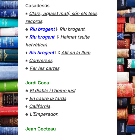
Casadesús
.
♠
Clars, aquest matí, són els teus
records
.
♣
Riu brogent
I:
Riu brogent
.
♥
Riu brogent
II:
Heimat (suite
helvètica)
.
♦
Riu brogent
III:
Allí on la llum
.
♠
Converses
.
♣
Fer les cartes
.
Jordi Coca
♣
El diable i l’home just
.
♥
En caure la tarda
.
♦
Califòrnia
.
♣
L’Emperador
.
Jean Cocteau