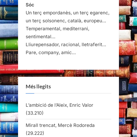
Sóc
Un terç empordanès, un terç egarenc,
un terç solsonenc, català, europeu…
Temperamental, mediterrani,
sentimental…
Lliurepensador, racional, lletraferit…
Pare, company, amic…
Més llegits
L’ambició de l’Aleix, Enric Valor
(33.210)
Mirall trencat, Mercè Rodoreda
(29.222)