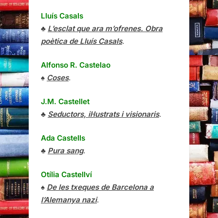
Lluís Casals
♣
L’esclat que ara m’ofrenes. Obra
poètica de Lluís Casals
.
Alfonso R. Castelao
♠
Coses
.
J.M. Castellet
♣
Seductors, il·lustrats i visionaris
.
Ada Castells
♣
Pura sang
.
Otília Castellví
♠
De les txeques de Barcelona a
l’Alemanya nazi
.