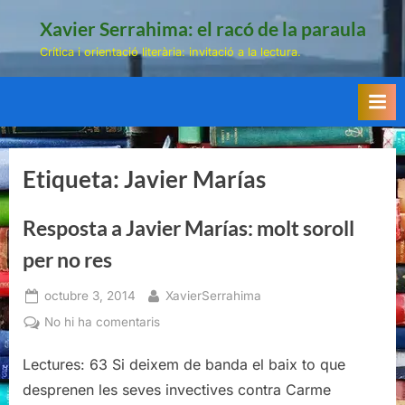
Skip
Xavier Serrahima: el racó de la paraula
to
Crítica i orientació literària: invitació a la lectura.
content
Etiqueta:
Javier Marías
Resposta a Javier Marías: molt soroll
per no res
Posted
By
octubre 3, 2014
XavierSerrahima
on
a
No hi ha comentaris
Resposta
a
Lectures: 63 Si deixem de banda el baix to que
Javier
desprenen les seves invectives contra Carme
Marías: