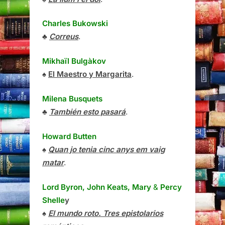
Charles Bukowski
♣
Correus
.
Mikhaïl Bulgàkov
♠
El Maestro y Margarita
.
Milena Busquets
♣
También esto pasará
.
Howard Butten
♠
Quan jo tenia cinc anys em vaig
matar
.
Lord Byron, John Keats, Mary
&
Percy
Shelle
y
♠
El mundo roto. Tres epistolarios