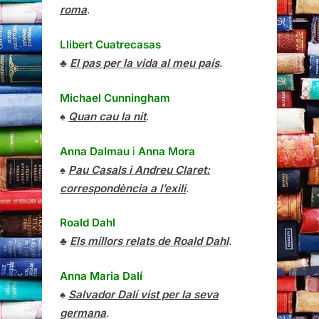
roma
.
Llibert Cuatrecasas
♣
El pas per la vida al meu país
.
Michael Cunningham
♠
Quan cau la nit
.
Anna Dalmau
i
Anna Mora
♠
Pau Casals i Andreu Claret:
correspondència a l’exili
.
Roald Dahl
♣
Els millors relats de Roald Dahl
.
Anna Maria Dalí
♠
Salvador Dalí vist per la seva
germana
.