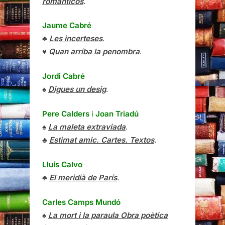
románticos
.
Jaume Cabré
♣
Les incerteses
.
♥
Quan arriba la penombra
.
Jordi Cabré
♠
Digues un desig
.
Pere Calders
i
Joan Triadú
♠
La maleta extraviada
.
♣
Estimat amic. Cartes. Textos
.
Lluís Calvo
♣
El meridià de París
.
Carles Camps Mundó
♠
La mort i la paraula Obra poètica