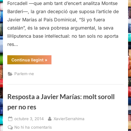
Forcadell —que amb tant d’encert analitza Montse
molt
Barderi—, la gran decepció que suposa l’article de
soroll
Javier Marías al País Dominical, “Si yo fuera
per
no
catalán”, és la seva pobresa argumental, la seva
res
lil·liputenca base intel·lectual: no tan sols no aporta
res…
“Resposta
Continua llegint
»
a
Javier
Marías:
Parlem-ne
molt
soroll
per
no
res”
Resposta a Javier Marías: molt soroll
per no res
Posted
By
octubre 3, 2014
XavierSerrahima
on
a
No hi ha comentaris