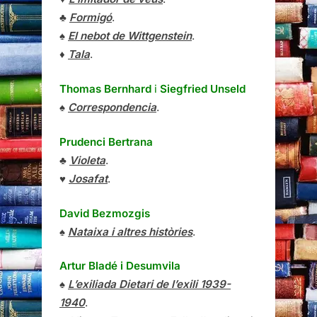
♣
Formigó
.
♠
El nebot de Wittgenstein
.
♦
Tala
.
Thomas Bernhard
i
Siegfried Unseld
♠
Correspondencia
.
Prudenci Bertrana
♣
Violeta
.
♥
Josafat
.
David Bezmozgis
♠
Nataixa i altres històries
.
Artur Bladé i Desumvila
♠
L’exiliada Dietari de l’exili 1939-
1940
.