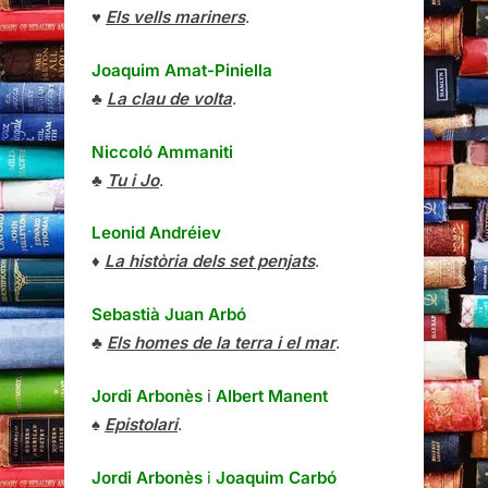
♥
Els vells mariners
.
Joaquim Amat-Piniella
♣
La clau de volta
.
Niccoló Ammaniti
♣
Tu i Jo
.
Leonid Andréiev
♦
La història dels set penjats
.
Sebastià Juan Arbó
♣
Els homes de la terra i el mar
.
Jordi Arbonès
i
Albert Manent
♠
Epistolari
.
Jordi Arbonès
i
Joaquim Carbó