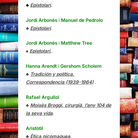
♣
Epistolari
.
Jordi Arbonès
i
Manuel de Pedrolo
♣
Epistolari
.
Jordi Arbonès
i
Matthew Tree
♠
Epistolari
,.
Hanna Arendt
i
Gershom Scholem
♣
Tradición y política.
Correspondencia (1939-1964)
.
Rafael Argullol
♣
Moisès Broggi, cirurgià, l’any 104 de
la seva vida
.
Aristòtil
♣
Ètica nicomaquea
.