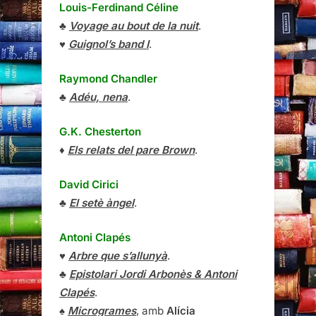
Louis-Ferdinand Céline
♣
Voyage au bout de la nuit
.
♥
Guignol’s band I
.
Raymond Chandler
♣
Adéu, nena
.
G.K. Chesterton
♦
Els relats del pare Brown
.
David Cirici
♣
El setè àngel
.
Antoni Clapés
♥
Arbre que s’allunyà
.
♣
Epistolari Jordi Arbonès & Antoni
Clapés
.
♠
Microgrames
, amb
Alícia