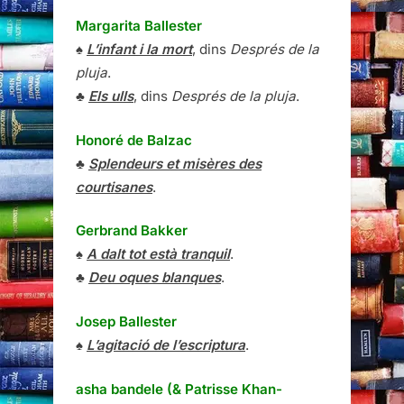
Margarita Ballester
♠
L’infant i la mort
, dins
Després de la
pluja
.
♣
Els ulls
, dins
Després de la pluja
.
Honoré de Balzac
♣
Splendeurs et misères des
courtisanes
.
Gerbrand Bakker
♠
A dalt tot està tranquil
.
♣
Deu oques blanques
.
Josep Ballester
♠
L’agitació de l’escriptura
.
asha bandele (& Patrisse Khan-