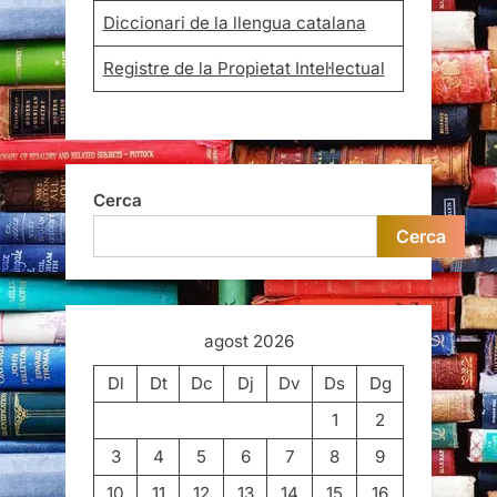
Diccionari de la llengua catalana
Registre de la Propietat Intel·lectual
Cerca
Cerca
agost 2026
Dl
Dt
Dc
Dj
Dv
Ds
Dg
1
2
3
4
5
6
7
8
9
10
11
12
13
14
15
16