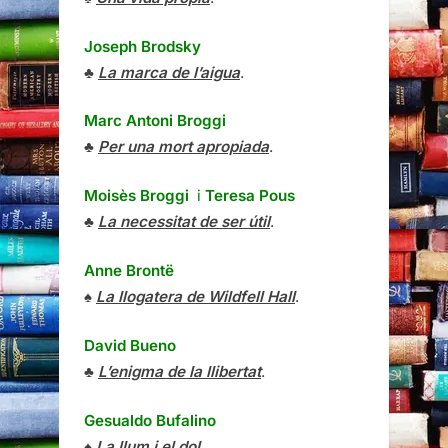
Joseph Brodsky
♣
La marca de l’aigua
.
Marc Antoni Broggi
♣
Per una mort apropiada
.
Moisès Broggi
i
Teresa Pous
♣
La necessitat de ser útil
.
Anne Brontë
♠
La llogatera de Wildfell Hall
.
David Bueno
♣
L’enigma de la llibertat
.
Gesualdo Bufalino
♠
La llum i el dol
.