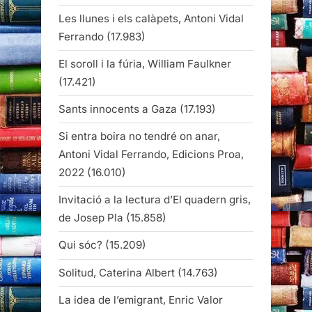
Les llunes i els calàpets, Antoni Vidal
Ferrando
(17.983)
El soroll i la fúria, William Faulkner
(17.421)
Sants innocents a Gaza
(17.193)
Si entra boira no tendré on anar,
Antoni Vidal Ferrando, Edicions Proa,
2022
(16.010)
Invitació a la lectura d’El quadern gris,
de Josep Pla
(15.858)
Qui sóc?
(15.209)
Solitud, Caterina Albert
(14.763)
La idea de l’emigrant, Enric Valor