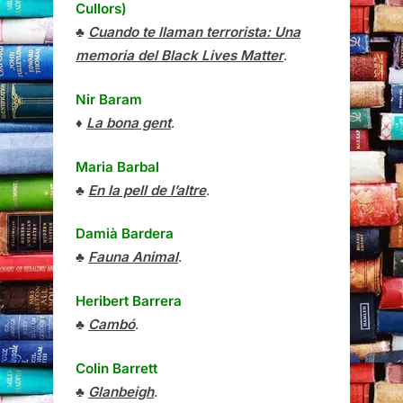
Cullors)
♣
Cuando te llaman terrorista: Una
memoria del Black Lives Matter
.
Nir Baram
♦
La bona gent
.
Maria Barbal
♣
En la pell de l’altre
.
Damià Bardera
♣
Fauna Animal
.
Heribert Barrera
♣
Cambó
.
Colin Barrett
♣
Glanbeigh
.