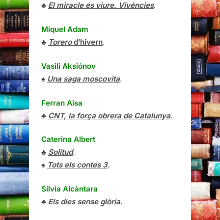
♣
El miracle és viure. Vivències
.
Miquel Adam
♣
Torero
d’hivern
.
Vasili Aksiónov
♠
Una saga moscovita
.
Ferran Aisa
♣
CNT, la força obrera de Catalunya
.
Caterina Albert
♣
Solitud
.
♠
Tots els contes 3
.
Sílvia Alcàntara
♣
Els dies sense glòria
.