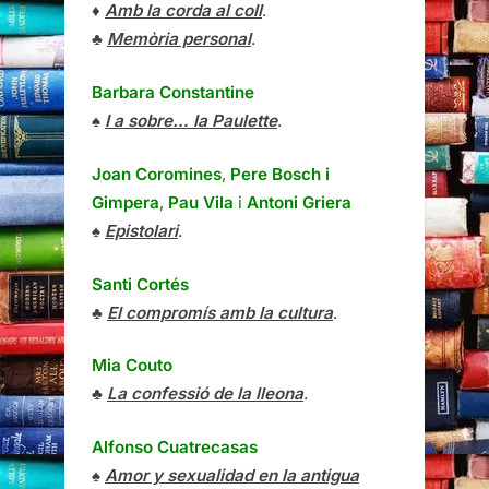
♦
Amb la corda al coll
.
♣
Memòria personal
.
Barbara Constantine
♠
I a sobre… la Paulette
.
Joan Coromines
,
Pere Bosch i
Gimpera
,
Pau Vila
i
Antoni Griera
♠
Epistolari
.
Santi Cortés
♣
El compromís amb la cultura
.
Mia Couto
♣
La confessió de la lleona
.
Alfonso Cuatrecasas
♠
Amor y sexualidad en la antigua