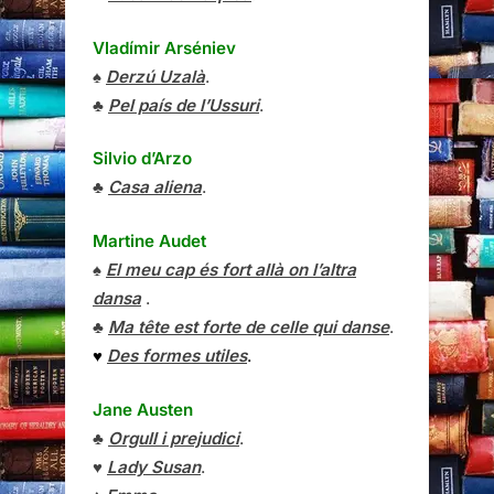
Vladímir Arséniev
♠
Derzú Uzalà
.
♣
Pel país de l’Ussuri
.
Silvio d’Arzo
♣
Casa aliena
.
Martine Audet
♠
El meu cap és fort allà on l’altra
dansa
.
♣
Ma tête est forte de celle qui danse
.
♥
Des formes utiles
.
Jane Austen
♣
Orgull i prejudici
.
♥
Lady Susan
.