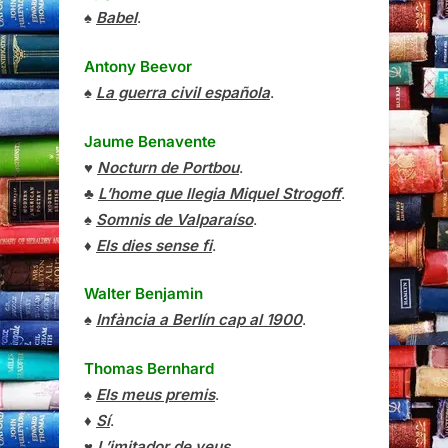
♠
Babel
.
Antony Beevor
♠
La guerra civil española
.
Jaume Benavente
♥
Nocturn de Portbou
.
♣
L’home que llegia Miquel Strogoff
.
♠
Somnis de Valparaíso
.
♦
Els dies sense fi
.
Walter Benjamin
♠
Infància a Berlín cap al 1900
.
Thomas Bernhard
♠
Els meus premis
.
♦
Sí
.
♥
L’imitador de veus
.