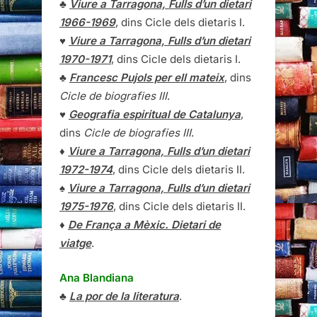
♣
Viure a Tarragona, Fulls d’un dietari
1966-1969
, dins Cicle dels dietaris I.
♥
Viure a Tarragona, Fulls d’un dietari
1970-1971
, dins Cicle dels dietaris I.
♣
Francesc Pujols per ell mateix
, dins
Cicle de biografies III
.
♥
Geografia espiritual de Catalunya
,
dins
Cicle de biografies III
.
♦
Viure a Tarragona, Fulls d’un dietari
1972-1974
, dins Cicle dels dietaris II.
♠
Viure a Tarragona, Fulls d’un dietari
1975-1976
, dins Cicle dels dietaris II.
♦
De França a Mèxic. Dietari de
viatge
.
Ana Blandiana
♣
La por de la literatura
.