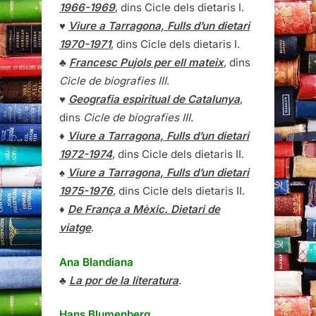
1966-1969
, dins Cicle dels dietaris I.
♥
Viure a Tarragona, Fulls d’un dietari
1970-1971
, dins Cicle dels dietaris I.
♣
Francesc Pujols per ell mateix
, dins
Cicle de biografies III
.
♥
Geografia espiritual de Catalunya
,
dins
Cicle de biografies III
.
♦
Viure a Tarragona, Fulls d’un dietari
1972-1974
, dins Cicle dels dietaris II.
♠
Viure a Tarragona, Fulls d’un dietari
1975-1976
, dins Cicle dels dietaris II.
♦
De França a Mèxic. Dietari de
viatge
.
Ana Blandiana
♣
La por de la literatura
.
Hans Blumenberg