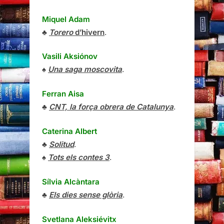
Miquel Adam
♣
Torero
d’hivern
.
Vasili Aksiónov
♠
Una saga moscovita
.
Ferran Aisa
♣
CNT, la força obrera de Catalunya
.
Caterina Albert
♣
Solitud
.
♠
Tots els contes 3
.
Sílvia Alcàntara
♣
Els dies sense glòria
.
Svetlana Aleksiévitx