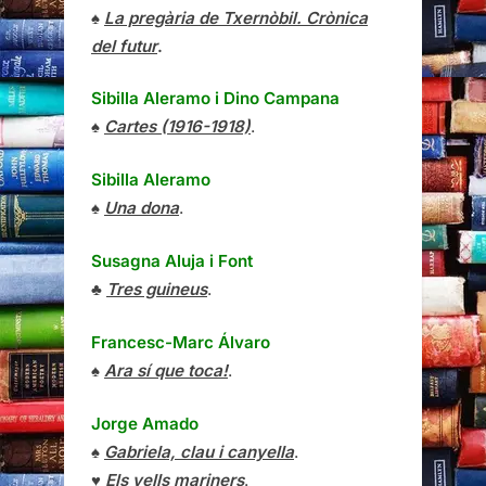
♠
La pregària de Txernòbil. Crònica
del futur
.
Sibilla Aleramo
i
Dino Campana
♠
Cartes (1916-1918)
.
Sibilla Aleramo
♠
Una dona
.
Susagna Aluja i Font
♣
Tres guineus
.
Francesc-Marc Álvaro
♠
Ara sí que toca!
.
Jorge Amado
♠
Gabriela, clau i canyella
.
♥
Els vells mariners
.