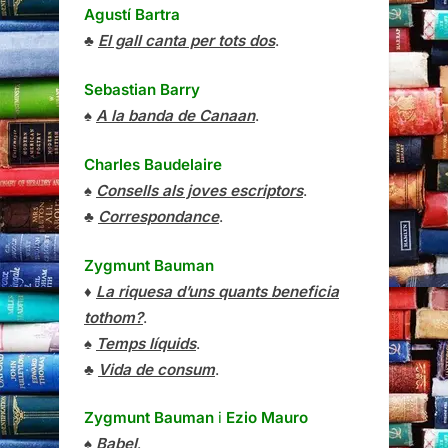
Agustí Bartra
♣
El gall canta per tots dos
.
Sebastian Barry
♠
A la banda de Canaan
.
Charles Baudelaire
♠
Consells als joves escriptors
.
♣
Correspondance
.
Zygmunt Bauman
♦
La riquesa d’uns quants beneficia
tothom?
.
♠
Temps líquids
.
♣
Vida de consum
.
Zygmunt Bauman
i
Ezio Mauro
♠
Babel
.