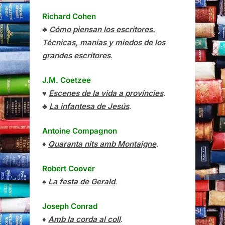
Richard Cohen
♣
Cómo piensan los escritores.
Técnicas, manías y miedos de los
grandes escritores
.
J.M. Coetzee
♥
Escenes de la vida a províncies
.
♣
La infantesa de Jesús
.
Antoine Compagnon
♦
Quaranta nits amb Montaigne
.
Robert Coover
♠
La festa de Gerald
.
Joseph Conrad
♦
Amb la corda al coll
.