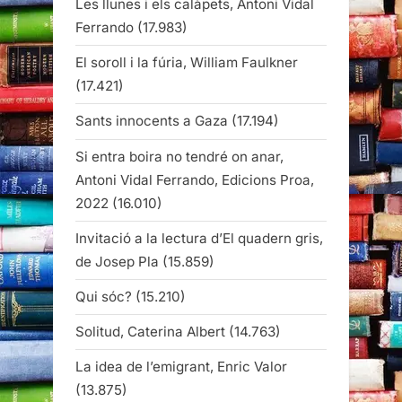
Les llunes i els calàpets, Antoni Vidal
Ferrando
(17.983)
El soroll i la fúria, William Faulkner
(17.421)
Sants innocents a Gaza
(17.194)
Si entra boira no tendré on anar,
Antoni Vidal Ferrando, Edicions Proa,
2022
(16.010)
Invitació a la lectura d’El quadern gris,
de Josep Pla
(15.859)
Qui sóc?
(15.210)
Solitud, Caterina Albert
(14.763)
La idea de l’emigrant, Enric Valor
(13.875)