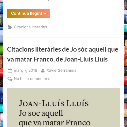
“Citacions
Continua llegint
»
literàries
de
Jo
Citacions literàries
sóc
aquell
que
va
matar
Citacions literàries de Jo sóc aquell que
Franco,
de
Joan-
va matar Franco, de Joan-Lluís Lluís
Lluís
Lluís”
Posted
By
març 7, 2018
XavierSerrahima
on
a
No hi ha comentaris
Citacions
literàries
de
Jo
sóc
aquell
que