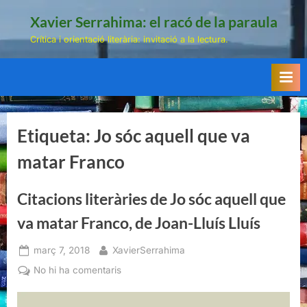
Skip
Xavier Serrahima: el racó de la paraula
to
Crítica i orientació literària: invitació a la lectura.
content
Etiqueta:
Jo sóc aquell que va
matar Franco
Citacions literàries de Jo sóc aquell que
va matar Franco, de Joan-Lluís Lluís
Posted
By
març 7, 2018
XavierSerrahima
on
a
No hi ha comentaris
Citacions
literàries