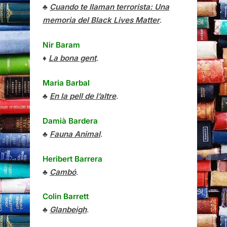
♣
Cuando te llaman terrorista: Una
memoria del Black Lives Matter
.
Nir Baram
♦
La bona gent
.
Maria Barbal
♣
En la pell de l’altre
.
Damià Bardera
♣
Fauna Animal
.
Heribert Barrera
♣
Cambó
.
Colin Barrett
♣
Glanbeigh
.