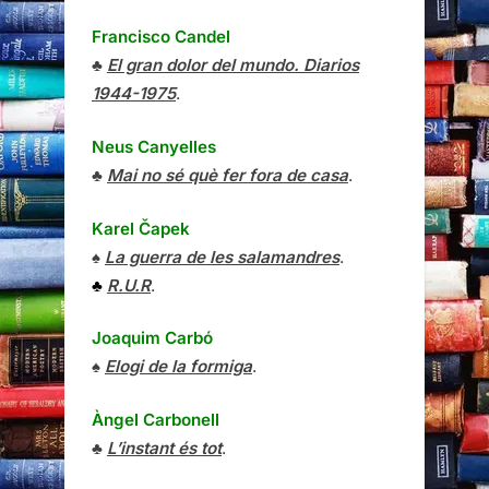
Francisco Candel
♣
El gran dolor del mundo. Diarios
1944-1975
.
Neus Canyelles
♣
Mai no sé què fer fora de casa
.
Karel Čapek
♠
La guerra de les salamandres
.
♣
R.U.R
.
Joaquim Carbó
♠
Elogi de la formiga
.
Àngel Carbonell
♣
L’instant és tot
.