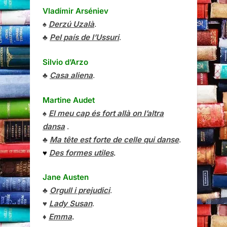
Vladímir Arséniev
♠
Derzú Uzalà
.
♣
Pel país de l’Ussuri
.
Silvio d’Arzo
♣
Casa aliena
.
Martine Audet
♠
El meu cap és fort allà on l’altra
dansa
.
♣
Ma tête est forte de celle qui danse
.
♥
Des formes utiles
.
Jane Austen
♣
Orgull i prejudici
.
♥
Lady Susan
.
♦
Emma
.