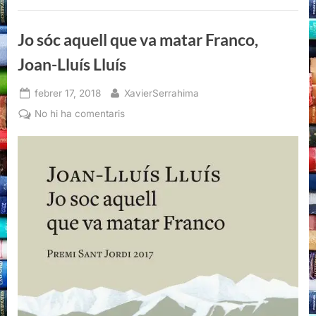
que
va
matar
Jo sóc aquell que va matar Franco,
Franco,
de
Joan-
Joan-Lluís Lluís
Lluís
Lluís”
Posted
By
febrer 17, 2018
XavierSerrahima
on
a
No hi ha comentaris
Jo
sóc
aquell
que
va
matar
Franco,
Joan-
Lluís
Lluís