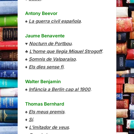
Antony Beevor
♠
La guerra civil española
.
Jaume Benavente
♥
Nocturn de Portbou
.
♣
L’home que llegia Miquel Strogoff
.
♠
Somnis de Valparaíso
.
♦
Els dies sense fi
.
Walter Benjamin
♠
Infància a Berlín cap al 1900
.
Thomas Bernhard
♠
Els meus premis
.
♦
Sí
.
♥
L’imitador de veus
.