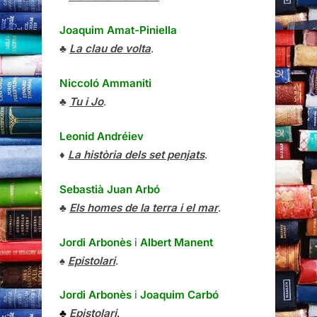
Joaquim Amat-Piniella
♣
La clau de volta
.
Niccoló Ammaniti
♣
Tu i Jo
.
Leonid Andréiev
♦
La història dels set penjats
.
Sebastià Juan Arbó
♣
Els homes de la terra i el mar
.
Jordi Arbonès
i
Albert Manent
♠
Epistolari
.
Jordi Arbonès
i
Joaquim Carbó
♣
Epistolari
.