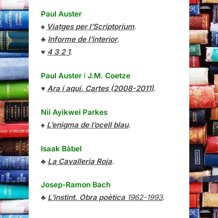
Paul Auster
♠
Viatges per l’Scriptorium
.
♣
Informe de l’interior
.
♥
4 3 2 1
.
Paul Auster
i
J.M. Coetze
♥
Ara i aquí. Cartes (2008-2011)
.
Nii Ayikwei Parkes
♠
L’enigma de l’ocell blau
.
Isaak Bàbel
♣
La Cavalleria Roja
.
Josep-Ramon Bach
♣
L’instint. Obra poètica
1962-1993
.