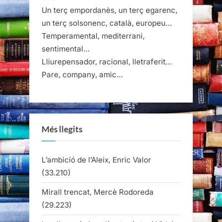
Un terç empordanès, un terç egarenc,
un terç solsonenc, català, europeu…
Temperamental, mediterrani,
sentimental…
Lliurepensador, racional, lletraferit…
Pare, company, amic…
Més llegits
L’ambició de l’Aleix, Enric Valor
(33.210)
Mirall trencat, Mercè Rodoreda
(29.223)