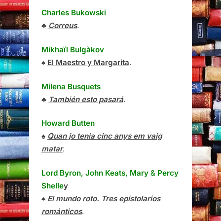
Charles Bukowski
♣
Correus
.
Mikhaïl Bulgàkov
♠
El Maestro y Margarita
.
Milena Busquets
♣
También esto pasará
.
Howard Butten
♠
Quan jo tenia cinc anys em vaig
matar
.
Lord Byron, John Keats, Mary
&
Percy
Shelle
y
♠
El mundo roto. Tres epistolarios
románticos
.