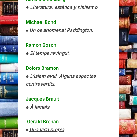
♣
Literatura, estética y nihilismo
.
Michael Bond
♠
Un ós anomenat Paddington
.
Ramon Bosch
♣
El temps revingut
.
Dolors Bramon
♣
L’islam avui. Alguns aspectes
controvertits
.
Jacques Brault
♣
À jamais
.
Gerald Brenan
♠
Una vida pròpia
.