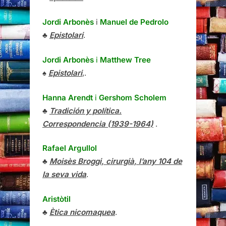
Jordi Arbonès
i
Manuel de Pedrolo
♣
Epistolari
.
Jordi Arbonès
i
Matthew Tree
♠
Epistolari
,.
Hanna Arendt
i
Gershom Scholem
♣
Tradición y política.
Correspondencia (1939-1964)
.
Rafael Argullol
♣
Moisès Broggi, cirurgià, l’any 104 de
la seva vida
.
Aristòtil
♣
Ètica nicomaquea
.