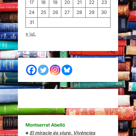
17
18
19
20
21
22
23
24
25
26
27
28
29
30
31
« jul.
Montserrat Abelló
♣
El miracle és viure. Vivències
.