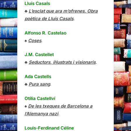
Lluís Casals
♣
L’esclat que ara m’ofrenes. Obra
poètica de Lluís Casals
.
Alfonso R. Castelao
♠
Coses
.
J.M. Castellet
♣
Seductors, il·lustrats i visionaris
.
Ada Castells
♣
Pura sang
.
Otília Castellví
♠
De les txeques de Barcelona a
l’Alemanya nazi
.
Louis-Ferdinand Céline