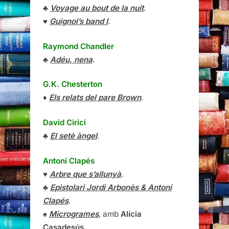
♣
Voyage au bout de la nuit
.
♥
Guignol’s band I
.
Raymond Chandler
♣
Adéu, nena
.
G.K. Chesterton
♦
Els relats del pare Brown
.
David Cirici
♣
El setè àngel
.
Antoni Clapés
♥
Arbre que s’allunyà
.
♣
Epistolari Jordi Arbonès & Antoni
Clapés
.
♠
Microgrames
, amb
Alícia
Casadesús
.