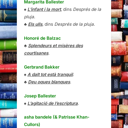
Margarita Ballester
♠
L’infant i la mort
, dins
Després de la
pluja
.
♣
Els ulls
, dins
Després de la pluja
.
Honoré de Balzac
♣
Splendeurs et misères des
courtisanes
.
Gerbrand Bakker
♠
A dalt tot està tranquil
.
♣
Deu oques blanques
.
Josep Ballester
♠
L’agitació de l’escriptura
.
asha bandele (& Patrisse Khan-
Cullors)