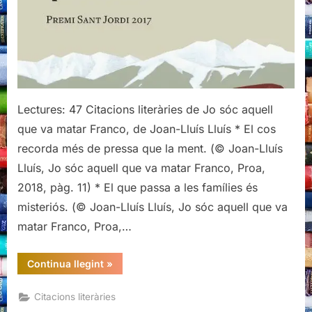
va
matar
Franco,
de
Joan-
Lluís
Lluís
Lectures: 47 Citacions literàries de Jo sóc aquell
que va matar Franco, de Joan-Lluís Lluís * El cos
recorda més de pressa que la ment. (© Joan-Lluís
Lluís, Jo sóc aquell que va matar Franco, Proa,
2018, pàg. 11) * El que passa a les famílies és
misteriós. (© Joan-Lluís Lluís, Jo sóc aquell que va
matar Franco, Proa,…
“Citacions
Continua llegint
»
literàries
de
Jo
Citacions literàries
sóc
aquell