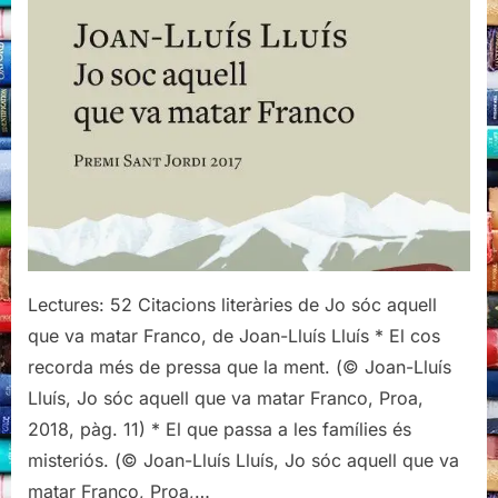
de
Jo
sóc
aquell
que
va
matar
Franco,
de
Joan-
Lluís
Lluís
Lectures: 52 Citacions literàries de Jo sóc aquell
que va matar Franco, de Joan-Lluís Lluís * El cos
recorda més de pressa que la ment. (© Joan-Lluís
Lluís, Jo sóc aquell que va matar Franco, Proa,
2018, pàg. 11) * El que passa a les famílies és
misteriós. (© Joan-Lluís Lluís, Jo sóc aquell que va
matar Franco, Proa,…