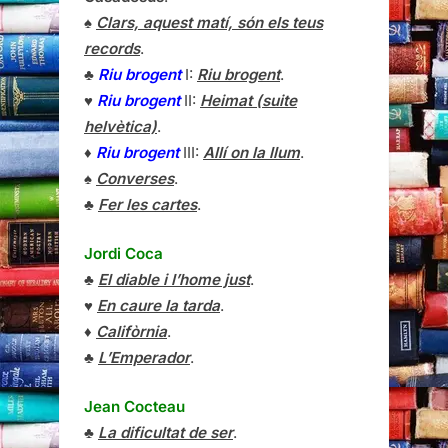
♠
Clars, aquest matí, són els teus
records
.
♣
Riu brogent
I:
Riu brogent
.
♥
Riu brogent
II:
Heimat (suite
helvètica)
.
♦
Riu brogent
III:
Allí on la llum
.
♠
Converses
.
♣
Fer les cartes
.
Jordi Coca
♣
El diable i l’home just
.
♥
En caure la tarda
.
♦
Califòrnia
.
♣
L’Emperador
.
Jean Cocteau
♣
La dificultat de ser
.