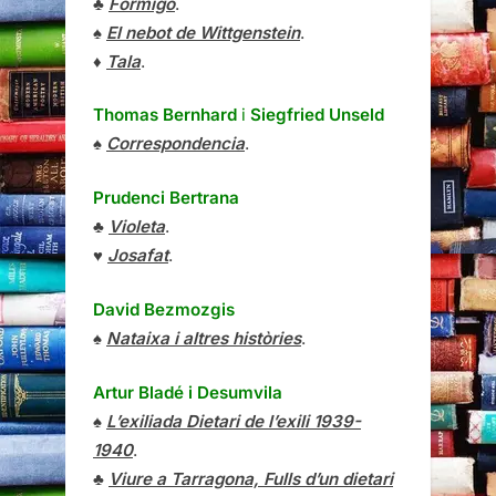
♣
Formigó
.
♠
El nebot de Wittgenstein
.
♦
Tala
.
Thomas Bernhard
i
Siegfried Unseld
♠
Correspondencia
.
Prudenci Bertrana
♣
Violeta
.
♥
Josafat
.
David Bezmozgis
♠
Nataixa i altres històries
.
Artur Bladé i Desumvila
♠
L’exiliada Dietari de l’exili 1939-
1940
.
♣
Viure a Tarragona, Fulls d’un dietari