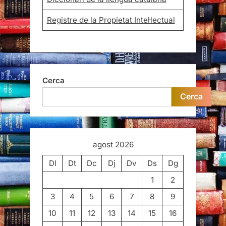
Registre de la Propietat Intel·lectual
Cerca
Cerca
agost 2026
Dl
Dt
Dc
Dj
Dv
Ds
Dg
1
2
3
4
5
6
7
8
9
10
11
12
13
14
15
16