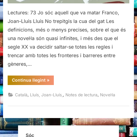
Lectures: 73 Jo sóc aquell que va matar Franco,
Joan-Lluís Lluís No trepitgis la cua del gat Les
definicions, més o menys precises, sobre el que és
una novel·la són quasi infinites, i més des que el
segle XX va decidir saltar-se totes les regles i
trencar amb totes les fronteres i barreres entre
gèneres,…
“Jo
Continua llegint
»
sóc
aquell
que
,
,
,
Català
Lluís, Joan-Lluís,
Notes de lectura
Novel·la
va
matar
Franco,
Joan-
Lluís
Lluís”
Sóc