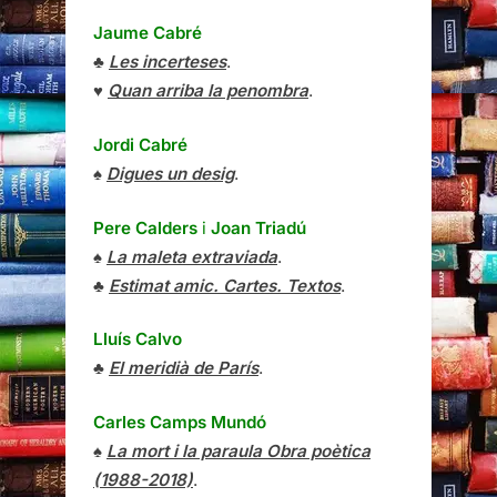
Jaume Cabré
♣
Les incerteses
.
♥
Quan arriba la penombra
.
Jordi Cabré
♠
Digues un desig
.
Pere Calders
i
Joan Triadú
♠
La maleta extraviada
.
♣
Estimat amic. Cartes. Textos
.
Lluís Calvo
♣
El meridià de París
.
Carles Camps Mundó
♠
La mort i la paraula Obra poètica
(1988-2018)
.