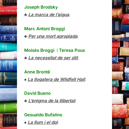
Joseph Brodsky
♣
La marca de l’aigua
.
Marc Antoni Broggi
♣
Per una mort apropiada
.
Moisès Broggi
i
Teresa Pous
♣
La necessitat de ser útil
.
Anne Brontë
♠
La llogatera de Wildfell Hall
.
David Bueno
♣
L’enigma de la llibertat
.
Gesualdo Bufalino
♠
La llum i el dol
.