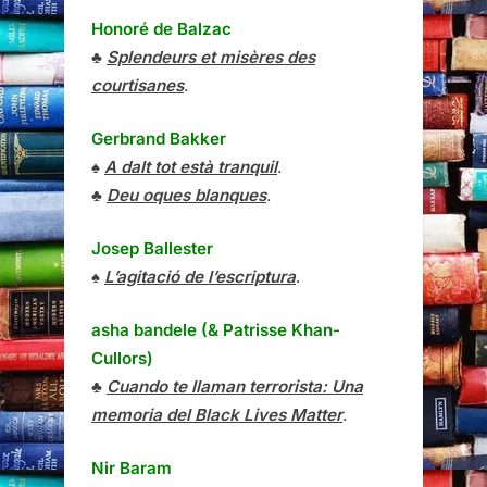
Honoré de Balzac
♣
Splendeurs et misères des
courtisanes
.
Gerbrand Bakker
♠
A dalt tot està tranquil
.
♣
Deu oques blanques
.
Josep Ballester
♠
L’agitació de l’escriptura
.
asha bandele (& Patrisse Khan-
Cullors)
♣
Cuando te llaman terrorista: Una
memoria del Black Lives Matter
.
Nir Baram