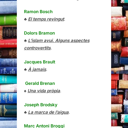
Ramon Bosch
♣
El temps revingut
.
Dolors Bramon
♣
L’islam avui. Alguns aspectes
controvertits
.
Jacques Brault
♣
À jamais
.
Gerald Brenan
♠
Una vida pròpia
.
Joseph Brodsky
♣
La marca de l’aigua
.
Marc Antoni Broggi