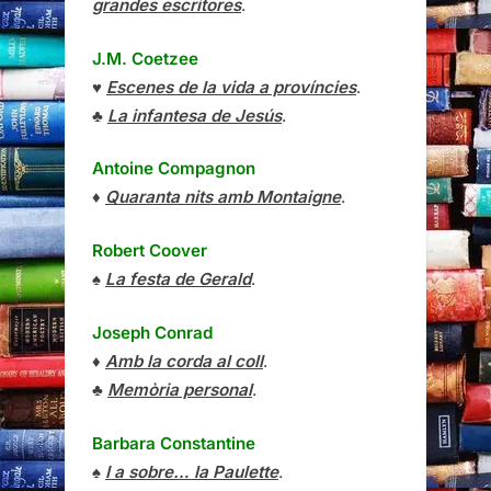
grandes escritores
.
J.M. Coetzee
♥
Escenes de la vida a províncies
.
♣
La infantesa de Jesús
.
Antoine Compagnon
♦
Quaranta nits amb Montaigne
.
Robert Coover
♠
La festa de Gerald
.
Joseph Conrad
♦
Amb la corda al coll
.
♣
Memòria personal
.
Barbara Constantine
♠
I a sobre… la Paulette
.