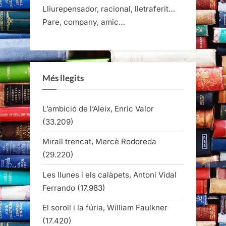
Lliurepensador, racional, lletraferit…
Pare, company, amic…
Més llegits
L’ambició de l’Aleix, Enric Valor
(33.209)
Mirall trencat, Mercè Rodoreda
(29.220)
Les llunes i els calàpets, Antoni Vidal
Ferrando
(17.983)
El soroll i la fúria, William Faulkner
(17.420)