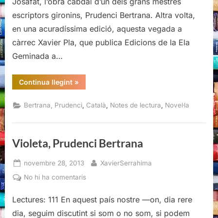
Josafat, l’obra cabdal d’un dels grans mestres
escriptors gironins, Prudenci Bertrana. Altra volta,
en una acuradíssima edició, aquesta vegada a
càrrec Xavier Pla, que publica Edicions de la Ela
Geminada a…
“Josafat,
Continua llegint
»
Prudenci
Bertrana”
,
,
,
Bertrana, Prudenci
Català
Notes de lectura
Novel·la
Violeta, Prudenci Bertrana
Posted
By
novembre 28, 2013
XavierSerrahima
on
a
No hi ha comentaris
Violeta,
Lectures: 111 En aquest país nostre —on, dia rere
Prudenci
Bertrana
dia, seguim discutint si som o no som, si podem