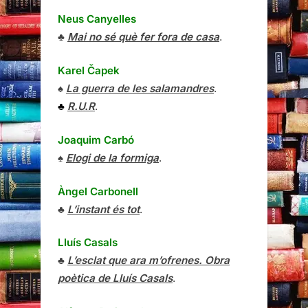
Neus Canyelles
♣
Mai no sé què fer fora de casa
.
Karel Čapek
♠
La guerra de les salamandres
.
♣
R.U.R
.
Joaquim Carbó
♠
Elogi de la formiga
.
Àngel Carbonell
♣
L’instant és tot
.
Lluís Casals
♣
L’esclat que ara m’ofrenes. Obra
poètica de Lluís Casals
.