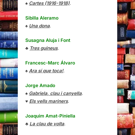
♠
Cartes (1916-1918)
.
Sibilla Aleramo
♠
Una dona
.
Susagna Aluja i Font
♣
Tres guineus
.
Francesc-Marc Álvaro
♠
Ara sí que toca!
.
Jorge Amado
♠
Gabriela, clau i canyella
.
♥
Els vells mariners
.
Joaquim Amat-Piniella
♣
La clau de volta
.