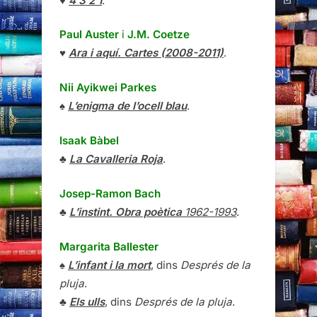
♥
4 3 2 1
.
Paul Auster
i
J.M. Coetze
♥
Ara i aquí. Cartes (2008-2011)
.
Nii Ayikwei Parkes
♠
L’enigma de l’ocell blau
.
Isaak Bàbel
♣
La Cavalleria Roja
.
Josep-Ramon Bach
♣
L’instint. Obra poètica
1962-1993
.
Margarita Ballester
♠
L’infant i la mort
, dins
Després de la
pluja
.
♣
Els ulls
, dins
Després de la pluja
.