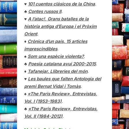
♥
101 cuentos clásicos de la China
.
♣
Contes russos II
.
♥
A l’atac!, Grans batalles de la
història antiga d’Europa i el Pròxim
Orient
.
♦
Crònica d’un país, 15 articles
imprescindibles
.
♠
Som una espècie violenta?
.
♣
Poesia catalana avui 2000-2015
.
♦
Tafanejar. Llibreries del món
.
♥
Les baules que falten Antologia del
premi Bernat Vidal i Tomàs
.
♠
«The Paris Review», Entrevistas,
Vol. I (1953-1983)
.
♣
«The Paris Review»,
Entrevistas
,
Vol. II (1984-2012)
.