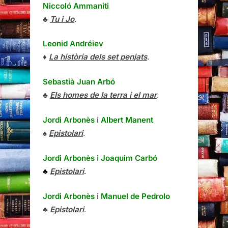
Niccoló Ammaniti
♣
Tu i Jo
.
Leonid Andréiev
♦
La història dels set penjats
.
Sebastià Juan Arbó
♣
Els homes de la terra i el mar
.
Jordi Arbonès
i
Albert Manent
♠
Epistolari
.
Jordi Arbonès
i
Joaquim Carbó
♣
Epistolari
.
Jordi Arbonès
i
Manuel de Pedrolo
♣
Epistolari
.