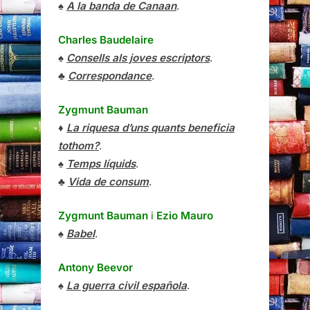
♠
A la banda de Canaan
.
Charles Baudelaire
♠
Consells als joves escriptors
.
♣
Correspondance
.
Zygmunt Bauman
♦
La riquesa d’uns quants beneficia
tothom?
.
♠
Temps líquids
.
♣
Vida de consum
.
Zygmunt Bauman
i
Ezio Mauro
♠
Babel
.
Antony Beevor
♠
La guerra civil española
.