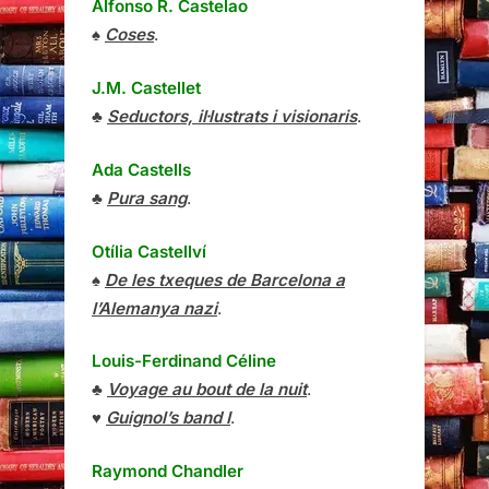
Alfonso R. Castelao
♠
Coses
.
J.M. Castellet
♣
Seductors, il·lustrats i visionaris
.
Ada Castells
♣
Pura sang
.
Otília Castellví
♠
De les txeques de Barcelona a
l’Alemanya nazi
.
Louis-Ferdinand Céline
♣
Voyage au bout de la nuit
.
♥
Guignol’s band I
.
Raymond Chandler