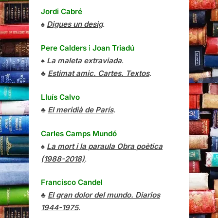
Jordi Cabré
♠
Digues un desig
.
Pere Calders
i
Joan Triadú
♠
La maleta extraviada
.
♣
Estimat amic. Cartes. Textos
.
Lluís Calvo
♣
El meridià de París
.
Carles Camps Mundó
♠
La mort i la paraula Obra poètica
(1988-2018)
.
Francisco Candel
♣
El gran dolor del mundo. Diarios
1944-1975
.