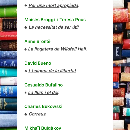
♣
Per una mort apropiada
.
Moisès Broggi
i
Teresa Pous
♣
La necessitat de ser útil
.
Anne Brontë
♠
La llogatera de Wildfell Hall
.
David Bueno
♣
L’enigma de la llibertat
.
Gesualdo Bufalino
♠
La llum i el dol
.
Charles Bukowski
♣
Correus
.
Mikhaïl Bulgàkov