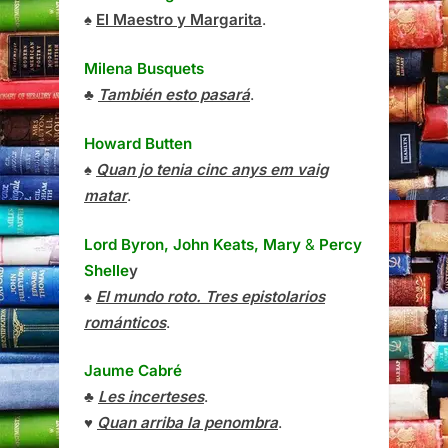
♠
El Maestro y Margarita
.
Milena Busquets
♣
También esto pasará
.
Howard Butten
♠
Quan jo tenia cinc anys em vaig
matar
.
Lord Byron, John Keats, Mary
&
Percy
Shelle
y
♠
El mundo roto. Tres epistolarios
románticos
.
Jaume Cabré
♣
Les incerteses
.
♥
Quan arriba la penombra
.