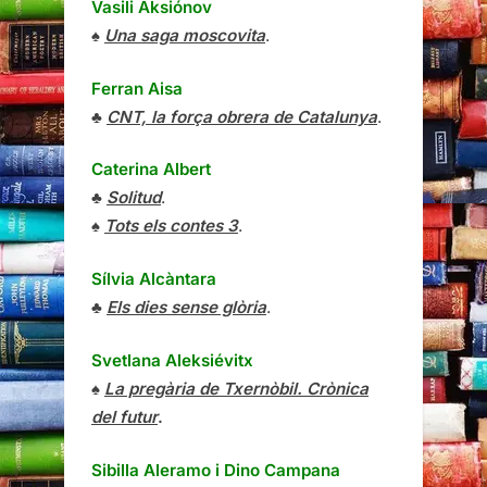
Vasili Aksiónov
♠
Una saga moscovita
.
Ferran Aisa
♣
CNT, la força obrera de Catalunya
.
Caterina Albert
♣
Solitud
.
♠
Tots els contes 3
.
Sílvia Alcàntara
♣
Els dies sense glòria
.
Svetlana Aleksiévitx
♠
La pregària de Txernòbil. Crònica
del futur
.
Sibilla Aleramo
i
Dino Campana