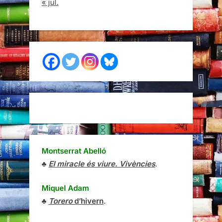
« jul.
Montserrat Abelló
♣
El miracle és viure. Vivències
.
Miquel Adam
♣
Torero
d’hivern
.