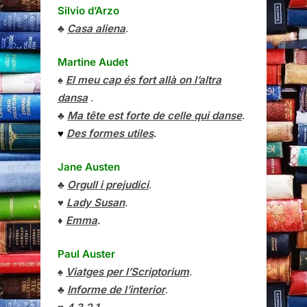
Silvio d’Arzo
♣
Casa aliena
.
Martine Audet
♠
El meu cap és fort allà on l’altra
dansa
.
♣
Ma tête est forte de celle qui danse
.
♥
Des formes utiles
.
Jane Austen
♣
Orgull i prejudici
.
♥
Lady Susan
.
♦
Emma
.
Paul Auster
♠
Viatges per l’Scriptorium
.
♣
Informe de l’interior
.