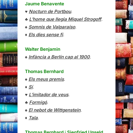
Jaume Benavente
♥
Nocturn de Portbou
.
♣
L’home que llegia Miquel Strogoff
.
♠
Somnis de Valparaíso
.
♦
Els dies sense fi
.
Walter Benjamin
♠
Infància a Berlín cap al 1900
.
Thomas Bernhard
♠
Els meus premis
.
♦
Sí
.
♥
L’imitador de veus
.
♣
Formigó
.
♠
El nebot de Wittgenstein
.
♦
Tala
.
Thomas Bernhard
i
Siegfried Unseld