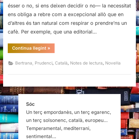
ésser o no, si ens deixen decidir o no— la necessitat
ens obliga a rebre com a excepcional allò que en
d’altres és tan natural com respirar o prendre’ns un
cafè. Per exemple, que una editorial…
“Violeta,
Continua llegint
»
Prudenci
Bertrana”
,
,
,
Bertrana, Prudenci
Català
Notes de lectura
Novel·la
Sóc
Un terç empordanès, un terç egarenc,
un terç solsonenc, català, europeu…
Temperamental, mediterrani,
sentimental…