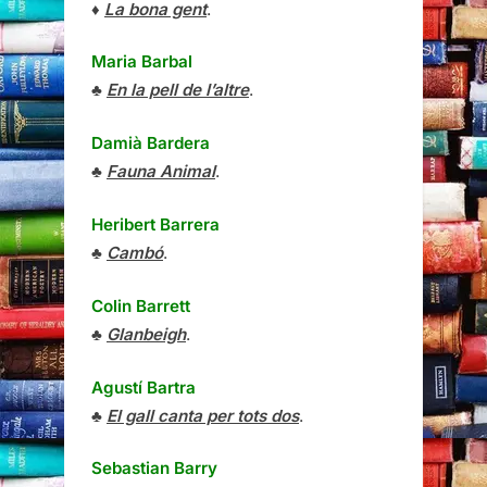
♦
La bona gent
.
Maria Barbal
♣
En la pell de l’altre
.
Damià Bardera
♣
Fauna Animal
.
Heribert Barrera
♣
Cambó
.
Colin Barrett
♣
Glanbeigh
.
Agustí Bartra
♣
El gall canta per tots dos
.
Sebastian Barry