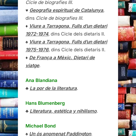
Cicle de biografies III
.
♥
Geografia espiritual de Catalunya
,
dins
Cicle de biografies III
.
♦
Viure a Tarragona, Fulls d’un dietari
1972-1974
, dins Cicle dels dietaris II.
♠
Viure a Tarragona, Fulls d’un dietari
1975-1976
, dins Cicle dels dietaris II.
♦
De França a Mèxic. Dietari de
viatge
.
Ana Blandiana
♣
La por de la literatura
.
Hans Blumenberg
♣
Literatura, estética y nihilismo
.
Michael Bond
♠
Un ós anomenat Paddington
.