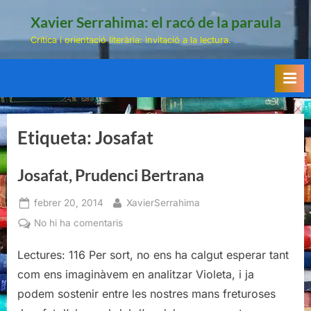
Skip
Xavier Serrahima: el racó de la paraula
to
Crítica i orientació literària: invitació a la lectura.
content
Etiqueta:
Josafat
Josafat, Prudenci Bertrana
Posted
By
febrer 20, 2014
XavierSerrahima
on
a
No hi ha comentaris
Josafat,
Lectures: 116 Per sort, no ens ha calgut esperar tant
Prudenci
Bertrana
com ens imaginàvem en analitzar Violeta, i ja
podem sostenir entre les nostres mans freturoses