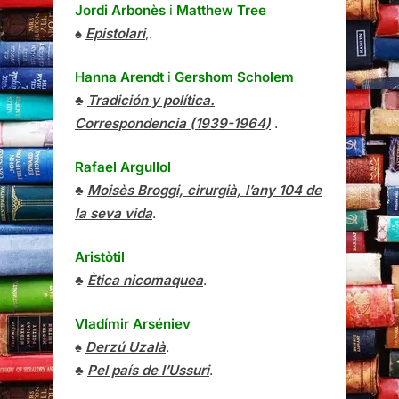
Jordi Arbonès
i
Matthew Tree
♠
Epistolari
,.
Hanna Arendt
i
Gershom Scholem
♣
Tradición y política.
Correspondencia (1939-1964)
.
Rafael Argullol
♣
Moisès Broggi, cirurgià, l’any 104 de
la seva vida
.
Aristòtil
♣
Ètica nicomaquea
.
Vladímir Arséniev
♠
Derzú Uzalà
.
♣
Pel país de l’Ussuri
.