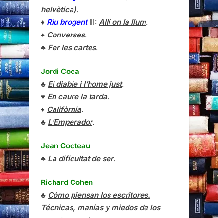
helvètica)
.
♦
Riu brogent
III:
Allí on la llum
.
♠
Converses
.
♣
Fer les cartes
.
Jordi Coca
♣
El diable i l’home just
.
♥
En caure la tarda
.
♦
Califòrnia
.
♣
L’Emperador
.
Jean Cocteau
♣
La dificultat de ser
.
Richard Cohen
♣
Cómo piensan los escritores.
Técnicas, manías y miedos de los