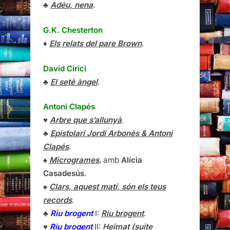
♣
Adéu, nena
.
G.K. Chesterton
♦
Els relats del pare Brown
.
David Cirici
♣
El setè àngel
.
Antoni Clapés
♥
Arbre que s’allunyà
.
♣
Epistolari Jordi Arbonès & Antoni
Clapés
.
♠
Microgrames
, amb
Alícia
Casadesús
.
♠
Clars, aquest matí, són els teus
records
.
♣
Riu brogent
I:
Riu brogent
.
♥
Riu brogent
II:
Heimat (suite