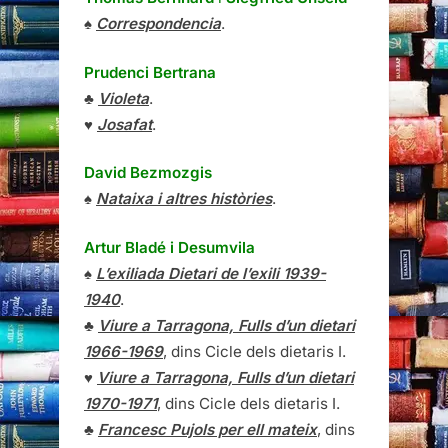
♠
Correspondencia
.
Prudenci Bertrana
♣
Violeta
.
♥
Josafat
.
David Bezmozgis
♠
Nataixa i altres històries
.
Artur Bladé i Desumvila
♠
L’exiliada Dietari de l’exili 1939-
1940
.
♣
Viure a Tarragona, Fulls d’un dietari
1966-1969
, dins Cicle dels dietaris I.
♥
Viure a Tarragona, Fulls d’un dietari
1970-1971
, dins Cicle dels dietaris I.
♣
Francesc Pujols per ell mateix
, dins