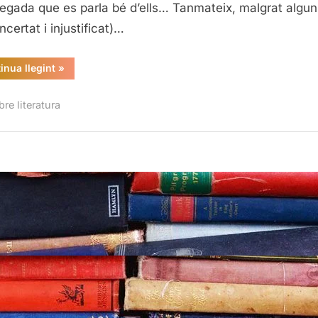
egada que es parla bé d’ells… Tanmateix, malgrat algun
certat i injustificat)…
“Sobre
inua llegint
»
traductors
i
traduccions
re literatura
(al
català)”