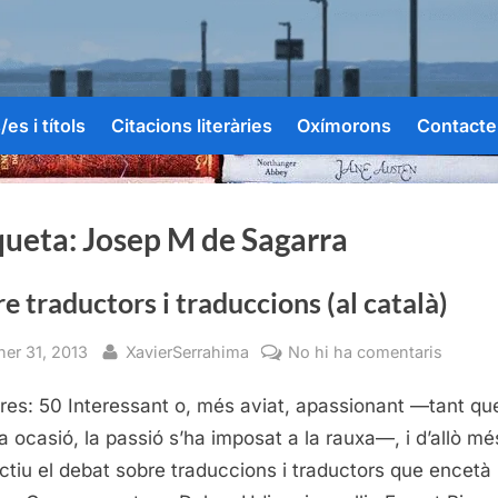
es i títols
Citacions literàries
Oxímorons
Contacte
queta:
Josep M de Sagarra
e traductors i traduccions (al català)
sted
By
a
ner 31, 2013
XavierSerrahima
No hi ha comentaris
Sobre
res: 50 Interessant o, més aviat, apassionant —tant qu
traduct
i
a ocasió, la passió s’ha imposat a la rauxa—, i d’allò mé
traduc
uctiu el debat sobre traduccions i traductors que encetà
(al