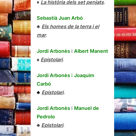
♦
La història dels set penjats
.
Sebastià Juan Arbó
♣
Els homes de la terra i el
mar
.
Jordi Arbonès
i
Albert Manent
♠
Epistolari
.
Jordi Arbonès
i
Joaquim
Carbó
♣
Epistolari
.
Jordi Arbonès
i
Manuel de
Pedrolo
♣
Epistolari
.