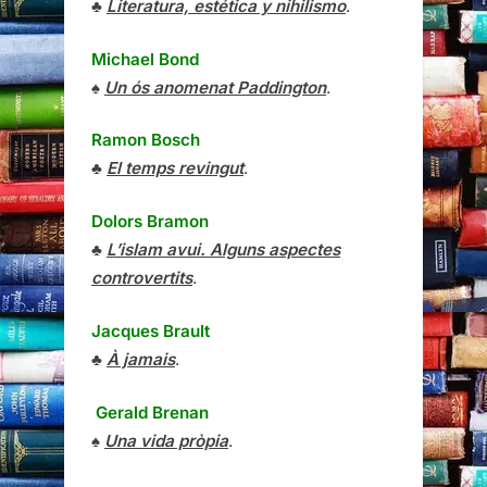
♣
Literatura, estética y nihilismo
.
Michael Bond
♠
Un ós anomenat Paddington
.
Ramon Bosch
♣
El temps revingut
.
Dolors Bramon
♣
L’islam avui. Alguns aspectes
controvertits
.
Jacques Brault
♣
À jamais
.
Gerald Brenan
♠
Una vida pròpia
.