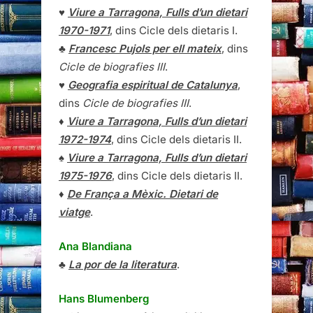
♥
Viure a Tarragona, Fulls d’un dietari
1970-1971
, dins Cicle dels dietaris I.
♣
Francesc Pujols per ell mateix
, dins
Cicle de biografies III
.
♥
Geografia espiritual de Catalunya
,
dins
Cicle de biografies III
.
♦
Viure a Tarragona, Fulls d’un dietari
1972-1974
, dins Cicle dels dietaris II.
♠
Viure a Tarragona, Fulls d’un dietari
1975-1976
, dins Cicle dels dietaris II.
♦
De França a Mèxic. Dietari de
viatge
.
Ana Blandiana
♣
La por de la literatura
.
Hans Blumenberg