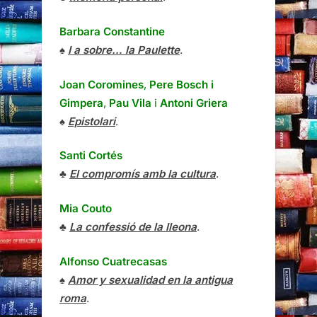
Barbara Constantine
♠
I a sobre… la Paulette
.
Joan Coromines
,
Pere Bosch i
Gimpera
,
Pau Vila
i
Antoni Griera
♠
Epistolari
.
Santi Cortés
♣
El compromís amb la cultura
.
Mia Couto
♣
La confessió de la lleona
.
Alfonso Cuatrecasas
♠
Amor y sexualidad en la antigua
roma
.