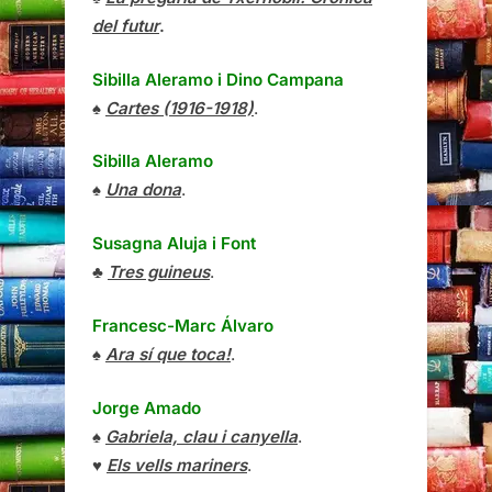
del futur
.
Sibilla Aleramo
i
Dino Campana
♠
Cartes (1916-1918)
.
Sibilla Aleramo
♠
Una dona
.
Susagna Aluja i Font
♣
Tres guineus
.
Francesc-Marc Álvaro
♠
Ara sí que toca!
.
Jorge Amado
♠
Gabriela, clau i canyella
.
♥
Els vells mariners
.