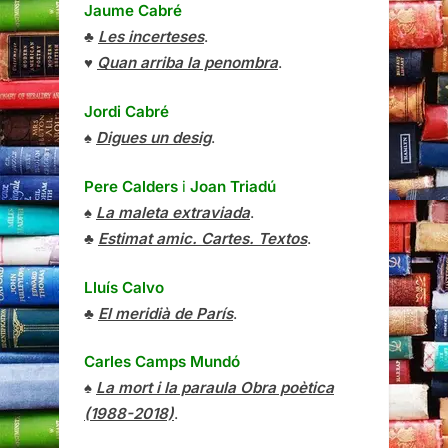
Jaume Cabré
♣
Les incerteses
.
♥
Quan arriba la penombra
.
Jordi Cabré
♠
Digues un desig
.
Pere Calders
i
Joan Triadú
♠
La maleta extraviada
.
♣
Estimat amic. Cartes. Textos
.
Lluís Calvo
♣
El meridià de París
.
Carles Camps Mundó
♠
La mort i la paraula Obra poètica
(1988-2018)
.