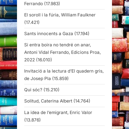
Ferrando
(17.983)
El soroll i la fúria, William Faulkner
(17.421)
Sants innocents a Gaza
(17.194)
Si entra boira no tendré on anar,
Antoni Vidal Ferrando, Edicions Proa,
2022
(16.010)
Invitació a la lectura d’El quadern gris,
de Josep Pla
(15.859)
Qui sóc?
(15.210)
Solitud, Caterina Albert
(14.764)
La idea de l’emigrant, Enric Valor
(13.876)