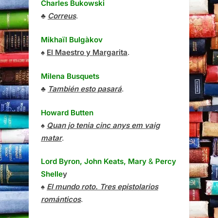
Charles Bukowski
♣
Correus
.
Mikhaïl Bulgàkov
♠
El Maestro y Margarita
.
Milena Busquets
♣
También esto pasará
.
Howard Butten
♠
Quan jo tenia cinc anys em vaig
matar
.
Lord Byron, John Keats, Mary
&
Percy
Shelle
y
♠
El mundo roto. Tres epistolarios
románticos
.