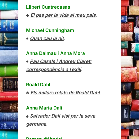
Llibert Cuatrecasas
♣
El pas per la vida al meu país
.
Michael Cunningham
♠
Quan cau la nit
.
Anna Dalmau
i
Anna Mora
♠
Pau Casals i Andreu Claret:
correspondència a l’exili
.
Roald Dahl
♣
Els millors relats de Roald Dahl
.
Anna Maria Dalí
♠
Salvador Dalí vist per la seva
germana
.