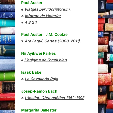
Paul Auster
♠
Viatges per l’Scriptorium
.
♣
Informe de l’interior
.
♥
4 3 2 1
.
Paul Auster
i
J.M. Coetze
♥
Ara i aquí. Cartes (2008-2011)
.
Nii Ayikwei Parkes
♠
L’enigma de l’ocell blau
.
Isaak Bàbel
♣
La Cavalleria Roja
.
Josep-Ramon Bach
♣
L’instint. Obra poètica
1962-1993
.
Margarita Ballester