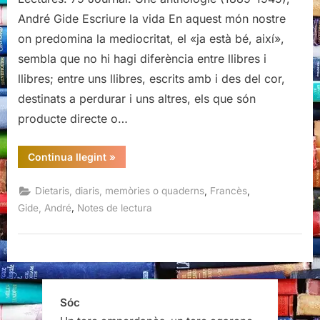
1945),
André Gide Escriure la vida En aquest món nostre
André
on predomina la mediocritat, el «ja està bé, així»,
Gide
sembla que no hi hagi diferència entre llibres i
llibres; entre uns llibres, escrits amb i des del cor,
destinats a perdurar i uns altres, els que són
producte directe o…
“Journal.
Continua llegint
»
Une
anthologie
(1889-
,
,
Dietaris, diaris, memòries o quaderns
Francès
1945),
André
,
Gide, André
Notes de lectura
Gide”
Sóc