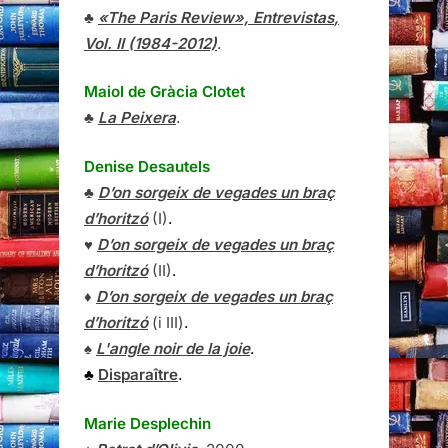
♣
«The Paris Review»,
Entrevistas
,
Vol. II (1984-2012)
.
Maiol de Gràcia Clotet
♣
La Peixera
.
Denise Desautels
♣
D’on sorgeix de vegades un braç
d’horitzó
(I)
.
♥
D’on sorgeix de vegades un braç
d’horitzó
(II)
.
♦
D’on sorgeix de vegades un braç
d’horitzó
(i III)
.
♠
L'angle noir de la joie
.
♣
Disparaître
.
Marie Desplechin