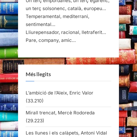
Un terç empordanès, un terç egarenc,
un terç solsonenc, català, europeu…
Temperamental, mediterrani,
sentimental…
Lliurepensador, racional, lletraferit…
Pare, company, amic…
Més llegits
L’ambició de l’Aleix, Enric Valor
(33.210)
Mirall trencat, Mercè Rodoreda
(29.223)
Les llunes i els calàpets, Antoni Vidal