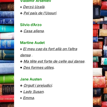
Vladímir Arséniev
♠
Derzú Uzalà
.
♣
Pel país de l’Ussuri
.
Silvio d’Arzo
♣
Casa aliena
.
Martine Audet
♠
El meu cap és fort allà on l’altra
dansa
.
♣
Ma tête est forte de celle qui danse
.
♥
Des formes utiles
.
Jane Austen
♣
Orgull i prejudici
.
♥
Lady Susan
.
♦
Emma
.