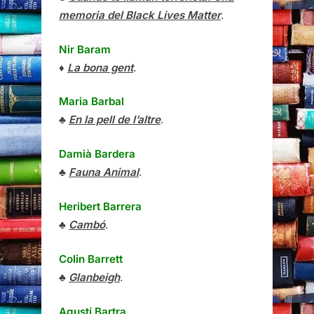
memoria del Black Lives Matter
.
Nir Baram
♦
La bona gent
.
Maria Barbal
♣
En la pell de l’altre
.
Damià Bardera
♣
Fauna Animal
.
Heribert Barrera
♣
Cambó
.
Colin Barrett
♣
Glanbeigh
.
Agustí Bartra