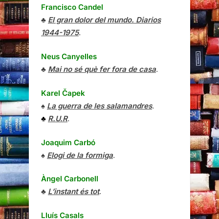
Francisco Candel
♣
El gran dolor del mundo. Diarios
1944-1975
.
Neus Canyelles
♣
Mai no sé què fer fora de casa
.
Karel Čapek
♠
La guerra de les salamandres
.
♣
R.U.R
.
Joaquim Carbó
♠
Elogi de la formiga
.
Àngel Carbonell
♣
L’instant és tot
.
Lluís Casals