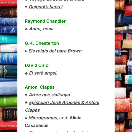
♥
Guignol’s band I
.
Raymond Chandler
♣
Adéu, nena
.
G.K. Chesterton
♦
Els relats del pare Brown
.
David Cirici
♣
El setè àngel
.
Antoni Clapés
♥
Arbre que s’allunyà
.
♣
Epistolari Jordi Arbonès & Antoni
Clapés
.
♠
Microgrames
, amb
Alícia
Casadesús
.