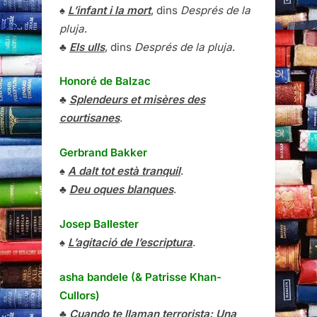
♠
L’infant i la mort
, dins
Després de la
pluja
.
♣
Els ulls
, dins
Després de la pluja
.
Honoré de Balzac
♣
Splendeurs et misères des
courtisanes
.
Gerbrand Bakker
♠
A dalt tot està tranquil
.
♣
Deu oques blanques
.
Josep Ballester
♠
L’agitació de l’escriptura
.
asha bandele (& Patrisse Khan-
Cullors)
♣
Cuando te llaman terrorista: Una