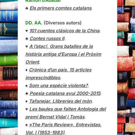
Ramon d’Abadal
♣
Els primers comtes catalans
.
DD. AA.
(Diversos autors)
♥
101 cuentos clásicos de la China
.
♣
Contes russos II
.
♥
A l’atac!, Grans batalles de la
història antiga d’Europa i el Pròxim
Orient
.
♦
Crònica d’un país, 15 articles
imprescindibles
.
♠
Som una espècie violenta?
.
♣
Poesia catalana avui 2000-2015
.
♦
Tafanejar. Llibreries del món
.
♥
Les baules que falten Antologia del
premi Bernat Vidal i Tomàs
.
♠
«The Paris Review», Entrevistas,
Vol. I (1953-1983)
.