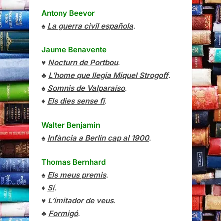
Antony Beevor
♠
La guerra civil española
.
Jaume Benavente
♥
Nocturn de Portbou
.
♣
L’home que llegia Miquel Strogoff
.
♠
Somnis de Valparaíso
.
♦
Els dies sense fi
.
Walter Benjamin
♠
Infància a Berlín cap al 1900
.
Thomas Bernhard
♠
Els meus premis
.
♦
Sí
.
♥
L’imitador de veus
.
♣
Formigó
.