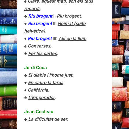
♠
Clars, aquest matí, són els teus
records
.
♣
Riu brogent
I:
Riu brogent
.
♥
Riu brogent
II:
Heimat (suite
helvètica)
.
♦
Riu brogent
III:
Allí on la llum
.
♠
Converses
.
♣
Fer les cartes
.
Jordi Coca
♣
El diable i l’home just
.
♥
En caure la tarda
.
♦
Califòrnia
.
♣
L’Emperador
.
Jean Cocteau
♣
La dificultat de ser
.