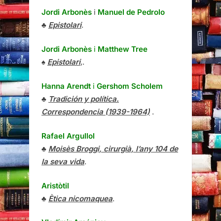
Jordi Arbonès
i
Manuel de Pedrolo
♣
Epistolari
.
Jordi Arbonès
i
Matthew Tree
♠
Epistolari
,.
Hanna Arendt
i
Gershom Scholem
♣
Tradición y política.
Correspondencia (1939-1964)
.
Rafael Argullol
♣
Moisès Broggi, cirurgià, l’any 104 de
la seva vida
.
Aristòtil
♣
Ètica nicomaquea
.