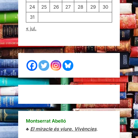
24
25
26
27
28
29
30
31
« jul.
Montserrat Abelló
♣
El miracle és viure. Vivències
.