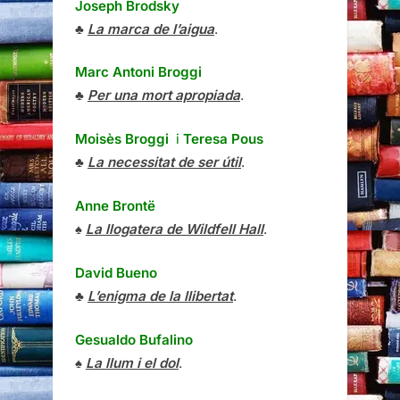
Joseph Brodsky
♣
La marca de l’aigua
.
Marc Antoni Broggi
♣
Per una mort apropiada
.
Moisès Broggi
i
Teresa Pous
♣
La necessitat de ser útil
.
Anne Brontë
♠
La llogatera de Wildfell Hall
.
David Bueno
♣
L’enigma de la llibertat
.
Gesualdo Bufalino
♠
La llum i el dol
.