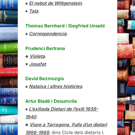
♠
El nebot de Wittgenstein
.
♦
Tala
.
Thomas Bernhard
i
Siegfried Unseld
♠
Correspondencia
.
Prudenci Bertrana
♣
Violeta
.
♥
Josafat
.
David Bezmozgis
♠
Nataixa i altres històries
.
Artur Bladé i Desumvila
♠
L’exiliada Dietari de l’exili 1939-
1940
.
♣
Viure a Tarragona, Fulls d’un dietari
1966-1969
, dins Cicle dels dietaris I.