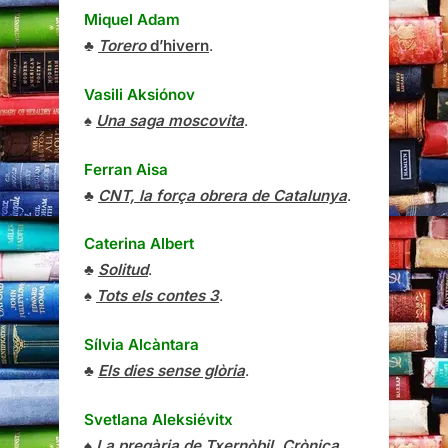
Miquel Adam
♣
Torero
d’hivern
.
Vasili Aksiónov
♠
Una saga moscovita
.
Ferran Aisa
♣
CNT, la força obrera de Catalunya
.
Caterina Albert
♣
Solitud
.
♠
Tots els contes 3
.
Sílvia Alcàntara
♣
Els dies sense glòria
.
Svetlana Aleksiévitx
♠
La pregària de Txernòbil. Crònica