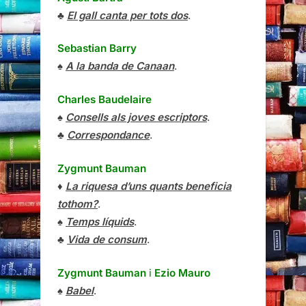
♣
El gall canta per tots dos
.
Sebastian Barry
♠
A la banda de Canaan
.
Charles Baudelaire
♠
Consells als joves escriptors
.
♣
Correspondance
.
Zygmunt Bauman
♦
La riquesa d’uns quants beneficia
tothom?
.
♠
Temps líquids
.
♣
Vida de consum
.
Zygmunt Bauman
i
Ezio Mauro
♠
Babel
.