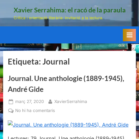
Skip
Xavier Serrahima: el racó de la paraula
to
Crítica i orientació literària: invitació a la lectura.
content
Etiqueta:
Journal
Journal. Une anthologie (1889-1945),
André Gide
Posted
By
març 27, 2020
XavierSerrahima
on
a
No hi ha comentaris
Journal.
Une
anthologie
Lectures: 79 Journal. Une anthologie (1889-1945),
(1889-