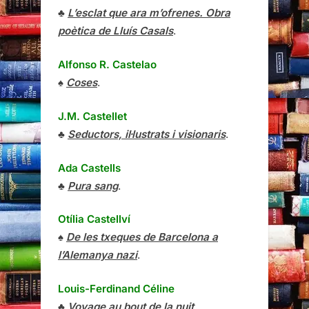
♣
L’esclat que ara m’ofrenes. Obra
poètica de Lluís Casals
.
Alfonso R. Castelao
♠
Coses
.
J.M. Castellet
♣
Seductors, il·lustrats i visionaris
.
Ada Castells
♣
Pura sang
.
Otília Castellví
♠
De les txeques de Barcelona a
l’Alemanya nazi
.
Louis-Ferdinand Céline
♣
Voyage au bout de la nuit
.