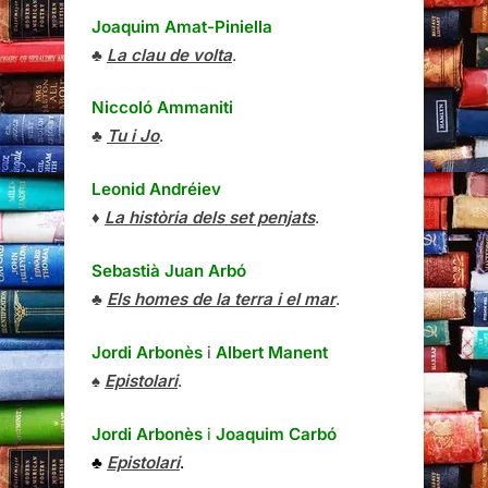
Joaquim Amat-Piniella
♣
La clau de volta
.
Niccoló Ammaniti
♣
Tu i Jo
.
Leonid Andréiev
♦
La història dels set penjats
.
Sebastià Juan Arbó
♣
Els homes de la terra i el mar
.
Jordi Arbonès
i
Albert Manent
♠
Epistolari
.
Jordi Arbonès
i
Joaquim Carbó
♣
Epistolari
.