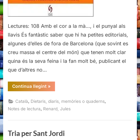
Renard
Lectures: 108 Amb el cor a la mà…, i el punyal als
llavis És fantàstic saber que hi ha petites editorials,
algunes d’elles de fora de Barcelona (que sovint es
creu massa el centre del món) que tenen molt clar
quina és la seva feina i la fan molt bé, publicant el
que d’altres no…
“Els
Continua llegint
»
burgesos
són
sempre
,
,
Català
Dietaris, diaris, memòries o quaderns
els
altres,
,
Notes de lectura
Renard, Jules
Jules
Renard”
Tria per Sant Jordi