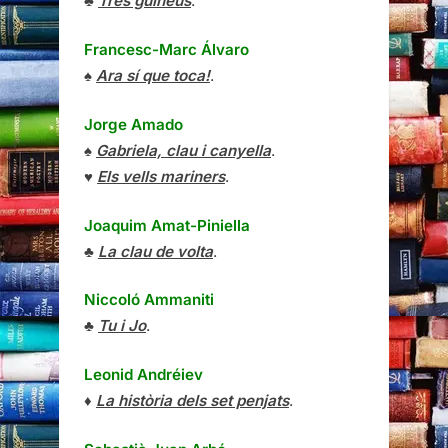
♣
Tres guineus
.
Francesc-Marc Álvaro
♠
Ara sí que toca!
.
Jorge Amado
♠
Gabriela, clau i canyella
.
♥
Els vells mariners
.
Joaquim Amat-Piniella
♣
La clau de volta
.
Niccoló Ammaniti
♣
Tu i Jo
.
Leonid Andréiev
♦
La història dels set penjats
.