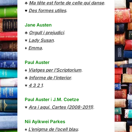
♣
Ma tête est forte de celle qui danse
.
♥
Des formes utiles
.
Jane Austen
♣
Orgull i prejudici
.
♥
Lady Susan
.
♦
Emma
.
Paul Auster
♠
Viatges per l’Scriptorium
.
♣
Informe de l’interior
.
♥
4 3 2 1
.
Paul Auster
i
J.M. Coetze
♥
Ara i aquí. Cartes (2008-2011)
.
Nii Ayikwei Parkes
♠
L’enigma de l’ocell blau
.