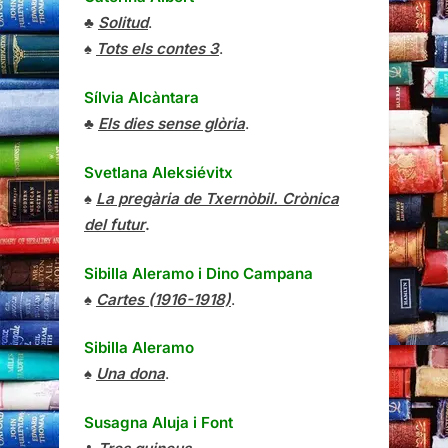
♣
Solitud
.
♠
Tots els contes 3
.
Sílvia Alcàntara
♣
Els dies sense glòria
.
Svetlana Aleksiévitx
♠
La pregària de Txernòbil. Crònica
del futur
.
Sibilla Aleramo
i
Dino Campana
♠
Cartes (1916-1918)
.
Sibilla Aleramo
♠
Una dona
.
Susagna Aluja i Font