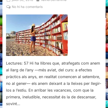
on
a
No hi ha comentaris
Recomanacions
literàries
per
aquest
estiu
Lectures: 57 Hi ha llibres que, atrafegats com anem
al llarg de l’any —més aviat, del curs: a efectes
pràctics als anys, en realitat comencen al setembre,
no al gener— els anem deixant a la lleixes per llegir-
los a l’estiu. En arribar les vacances, com que la
primera, ineludible, necessitat és la de descansar,
sovint…