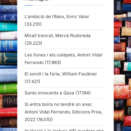
L’ambició de l’Aleix, Enric Valor
(33.210)
Mirall trencat, Mercè Rodoreda
(29.223)
Les llunes i els calàpets, Antoni Vidal
Ferrando
(17.983)
El soroll i la fúria, William Faulkner
(17.421)
Sants innocents a Gaza
(17.194)
Si entra boira no tendré on anar,
Antoni Vidal Ferrando, Edicions Proa,
2022
(16.010)
Invitació a la lectura d’El quadern gris,