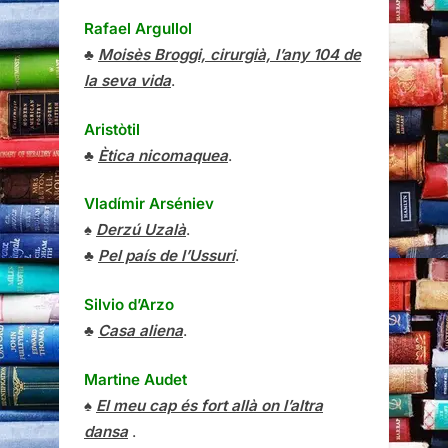
Rafael Argullol
♣
Moisès Broggi, cirurgià, l’any 104 de
la seva vida
.
Aristòtil
♣
Ètica nicomaquea
.
Vladímir Arséniev
♠
Derzú Uzalà
.
♣
Pel país de l’Ussuri
.
Silvio d’Arzo
♣
Casa aliena
.
Martine Audet
♠
El meu cap és fort allà on l’altra
dansa
.