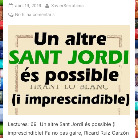
Posted
By
abril 19, 2016
XavierSerrahima
on
a
No hi ha comentaris
Tria
per
Sant
Jordi
Lectures: 69 Un altre Sant Jordi és possible (i
imprescindible) Fa no pas gaire, Ricard Ruiz Garzón