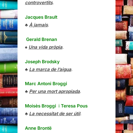
controvertits
.
Jacques Brault
♣
À jamais
.
Gerald Brenan
♠
Una vida pròpia
.
Joseph Brodsky
♣
La marca de l’aigua
.
Marc Antoni Broggi
♣
Per una mort apropiada
.
Moisès Broggi
i
Teresa Pous
♣
La necessitat de ser útil
.
Anne Brontë