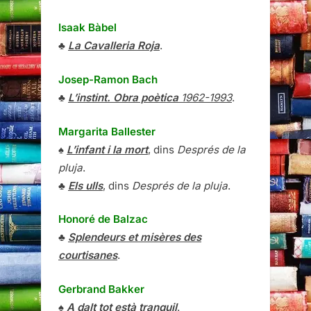
Isaak Bàbel
♣
La Cavalleria Roja
.
Josep-Ramon Bach
♣
L’instint. Obra poètica
1962-1993
.
Margarita Ballester
♠
L’infant i la mort
, dins
Després de la
pluja
.
♣
Els ulls
, dins
Després de la pluja
.
Honoré de Balzac
♣
Splendeurs et misères des
courtisanes
.
Gerbrand Bakker
♠
A dalt tot està tranquil
.