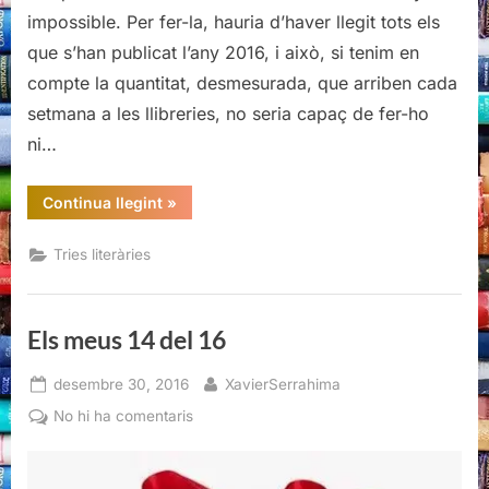
impossible. Per fer-la, hauria d’haver llegit tots els
que s’han publicat l’any 2016, i això, si tenim en
compte la quantitat, desmesurada, que arriben cada
setmana a les llibreries, no seria capaç de fer-ho
ni…
“Els
Continua llegint
»
meus
14
del
Tries literàries
16”
Els meus 14 del 16
Posted
By
desembre 30, 2016
XavierSerrahima
on
a
No hi ha comentaris
Els
meus