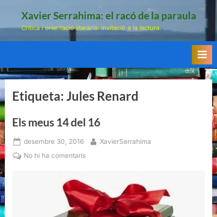
Skip
Xavier Serrahima: el racó de la paraula
to
Crítica i orientació literària: invitació a la lectura.
content
Etiqueta:
Jules Renard
Els meus 14 del 16
Posted
By
desembre 30, 2016
XavierSerrahima
on
a
No hi ha comentaris
Els
meus
14
del
16