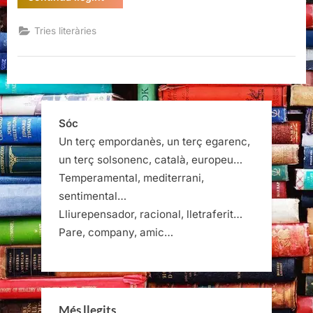
per
Sant
Jordi”
Tries literàries
Sóc
Un terç empordanès, un terç egarenc,
un terç solsonenc, català, europeu…
Temperamental, mediterrani,
sentimental…
Lliurepensador, racional, lletraferit…
Pare, company, amic…
Més llegits