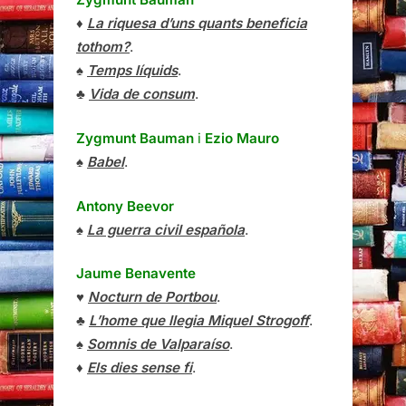
♦
La riquesa d’uns quants beneficia
tothom?
.
♠
Temps líquids
.
♣
Vida de consum
.
Zygmunt Bauman
i
Ezio Mauro
♠
Babel
.
Antony Beevor
♠
La guerra civil española
.
Jaume Benavente
♥
Nocturn de Portbou
.
♣
L’home que llegia Miquel Strogoff
.
♠
Somnis de Valparaíso
.
♦
Els dies sense fi
.