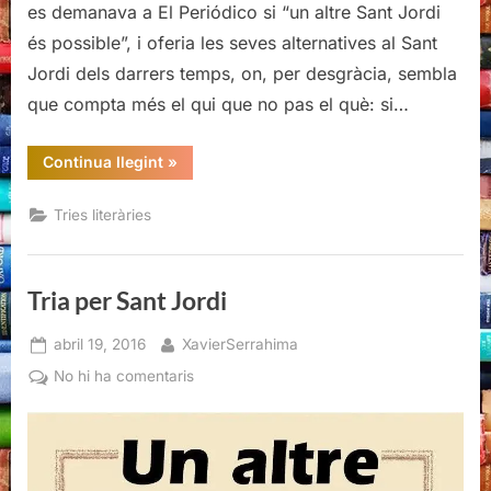
es demanava a El Periódico si “un altre Sant Jordi
és possible”, i oferia les seves alternatives al Sant
Jordi dels darrers temps, on, per desgràcia, sembla
que compta més el qui que no pas el què: si…
“Tria
Continua llegint
»
per
Sant
Jordi”
Tries literàries
Tria per Sant Jordi
Posted
By
abril 19, 2016
XavierSerrahima
on
a
No hi ha comentaris
Tria
per
Sant
Jordi