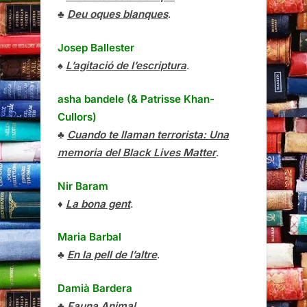
♣
Deu oques blanques
.
Josep Ballester
♠
L’agitació de l’escriptura
.
asha bandele (& Patrisse Khan-
Cullors)
♣
Cuando te llaman terrorista: Una
memoria del Black Lives Matter
.
Nir Baram
♦
La bona gent
.
Maria Barbal
♣
En la pell de l’altre
.
Damià Bardera
♣
Fauna Animal
.