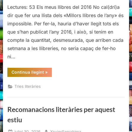
Lectures: 53 Els meus llibres del 2016 No cal(dri)a
dir que fer una llista dels «Millors llibres de l’any» és
impossible. Per fer-la, hauria d’haver llegit tots els
que s’han publicat l’any 2016, i això, si tenim en
compte la quantitat, desmesurada, que arriben cada
setmana a les llibreries, no seria capaç de fer-ho
ni…
“Els
Continua llegint
»
meus
14
del
Tries literàries
16”
Recomanacions literàries per aquest
estiu
Posted
By
juliol 30, 2016
XavierSerrahima