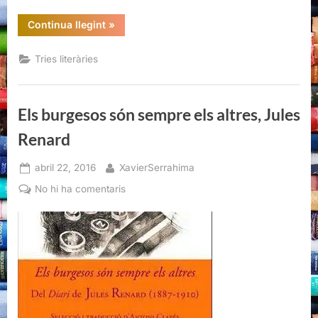
“Recomanacions
Continua llegint
»
literàries
per
aquest
Tries literàries
estiu”
Els burgesos són sempre els altres, Jules
Renard
Posted
By
abril 22, 2016
XavierSerrahima
on
a
No hi ha comentaris
Els
burgesos
són
sempre
els
altres,
Jules