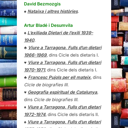
David Bezmozgis
♠
Nataixa i altres històries
.
Artur Bladé i Desumvila
♠
L’exiliada Dietari de l’exili 1939-
1940
.
♣
Viure a Tarragona, Fulls d’un dietari
1966-1969
, dins Cicle dels dietaris I.
♥
Viure a Tarragona, Fulls d’un dietari
1970-1971
, dins Cicle dels dietaris I.
♣
Francesc Pujols per ell mateix
, dins
Cicle de biografies III
.
♥
Geografia espiritual de Catalunya
,
dins
Cicle de biografies III
.
♦
Viure a Tarragona, Fulls d’un dietari
1972-1974
, dins Cicle dels dietaris II.
♠
Viure a Tarragona, Fulls d’un dietari