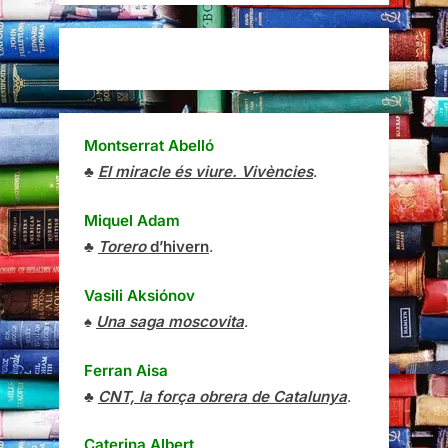
Montserrat Abelló
♣
El miracle és viure. Vivències
.
Miquel Adam
♣
Torero
d’hivern
.
Vasili Aksiónov
♠
Una saga moscovita
.
Ferran Aisa
♣
CNT, la força obrera de Catalunya
.
Caterina Albert