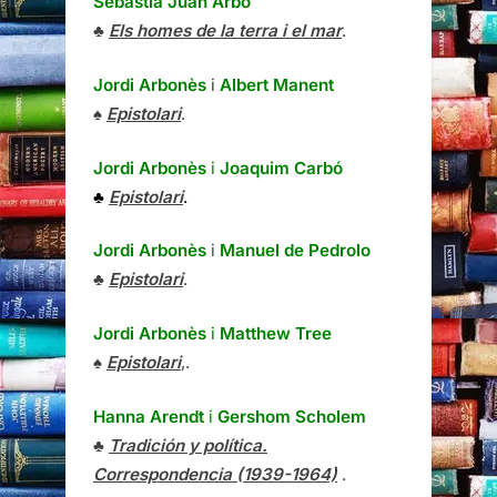
Sebastià Juan Arbó
♣
Els homes de la terra i el mar
.
Jordi Arbonès
i
Albert Manent
♠
Epistolari
.
Jordi Arbonès
i
Joaquim Carbó
♣
Epistolari
.
Jordi Arbonès
i
Manuel de Pedrolo
♣
Epistolari
.
Jordi Arbonès
i
Matthew Tree
♠
Epistolari
,.
Hanna Arendt
i
Gershom Scholem
♣
Tradición y política.
Correspondencia (1939-1964)
.