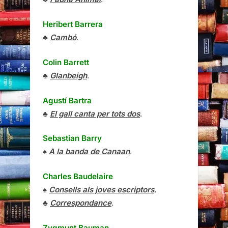
Heribert Barrera
♣
Cambó
.
Colin Barrett
♣
Glanbeigh
.
Agustí Bartra
♣
El gall canta per tots dos
.
Sebastian Barry
♠
A la banda de Canaan
.
Charles Baudelaire
♠
Consells als joves escriptors
.
♣
Correspondance
.
Zygmunt Bauman