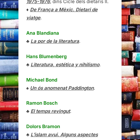
1975-1976
, dins Cicle dels dietaris II.
♦
De França a Mèxic. Dietari de
viatge
.
Ana Blandiana
♣
La por de la literatura
.
Hans Blumenberg
♣
Literatura, estética y nihilismo
.
Michael Bond
♠
Un ós anomenat Paddington
.
Ramon Bosch
♣
El temps revingut
.
Dolors Bramon
♣
L’islam avui. Alguns aspectes