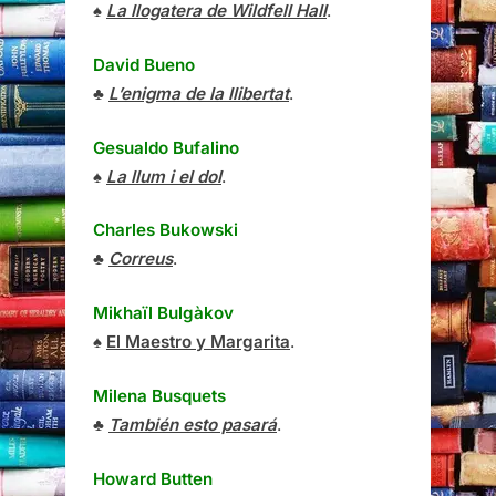
♠
La llogatera de Wildfell Hall
.
David Bueno
♣
L’enigma de la llibertat
.
Gesualdo Bufalino
♠
La llum i el dol
.
Charles Bukowski
♣
Correus
.
Mikhaïl Bulgàkov
♠
El Maestro y Margarita
.
Milena Busquets
♣
También esto pasará
.
Howard Butten