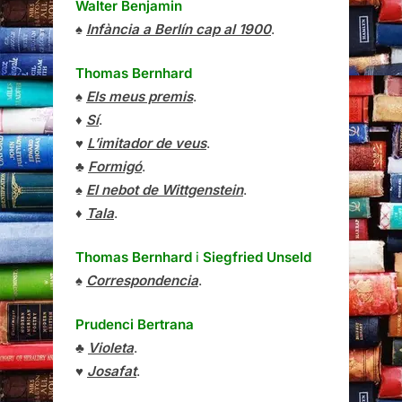
Walter Benjamin
♠
Infància a Berlín cap al 1900
.
Thomas Bernhard
♠
Els meus premis
.
♦
Sí
.
♥
L’imitador de veus
.
♣
Formigó
.
♠
El nebot de Wittgenstein
.
♦
Tala
.
Thomas Bernhard
i
Siegfried Unseld
♠
Correspondencia
.
Prudenci Bertrana
♣
Violeta
.
♥
Josafat
.