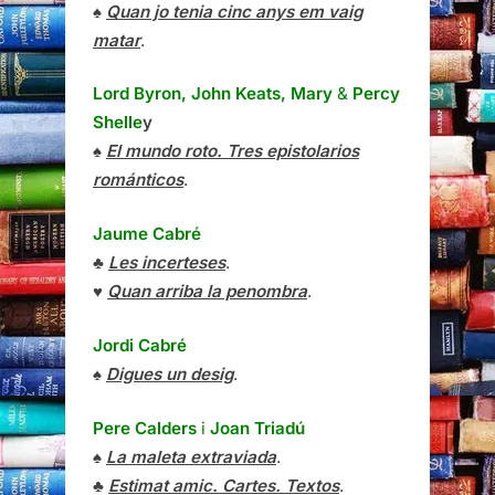
♠
Quan jo tenia cinc anys em vaig
matar
.
Lord Byron, John Keats, Mary
&
Percy
Shelle
y
♠
El mundo roto. Tres epistolarios
románticos
.
Jaume Cabré
♣
Les incerteses
.
♥
Quan arriba la penombra
.
Jordi Cabré
♠
Digues un desig
.
Pere Calders
i
Joan Triadú
♠
La maleta extraviada
.
♣
Estimat amic. Cartes. Textos
.