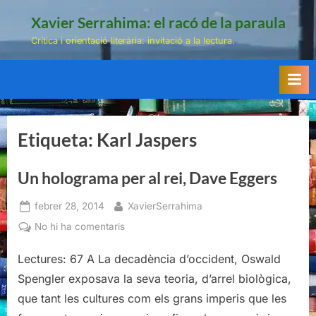
Skip
Xavier Serrahima: el racó de la paraula
to
Crítica i orientació literària: invitació a la lectura.
content
Etiqueta:
Karl Jaspers
Un holograma per al rei, Dave Eggers
Posted
By
febrer 28, 2014
XavierSerrahima
on
a
No hi ha comentaris
Un
Lectures: 67 A La decadència d’occident, Oswald
holograma
per
Spengler exposava la seva teoria, d’arrel biològica,
al
que tant les cultures com els grans imperis que les
rei,