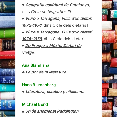
♥
Geografia espiritual de Catalunya
,
dins
Cicle de biografies III
.
♦
Viure a Tarragona, Fulls d’un dietari
1972-1974
, dins Cicle dels dietaris II.
♠
Viure a Tarragona, Fulls d’un dietari
1975-1976
, dins Cicle dels dietaris II.
♦
De França a Mèxic. Dietari de
viatge
.
Ana Blandiana
♣
La por de la literatura
.
Hans Blumenberg
♣
Literatura, estética y nihilismo
.
Michael Bond
♠
Un ós anomenat Paddington
.