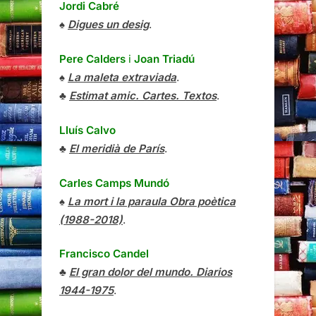
Jordi Cabré
♠
Digues un desig
.
Pere Calders
i
Joan Triadú
♠
La maleta extraviada
.
♣
Estimat amic. Cartes. Textos
.
Lluís Calvo
♣
El meridià de París
.
Carles Camps Mundó
♠
La mort i la paraula Obra poètica
(1988-2018)
.
Francisco Candel
♣
El gran dolor del mundo. Diarios
1944-1975
.