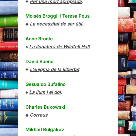
♣
Per una mort apropiada
.
Moisès Broggi
i
Teresa Pous
♣
La necessitat de ser útil
.
Anne Brontë
♠
La llogatera de Wildfell Hall
.
David Bueno
♣
L’enigma de la llibertat
.
Gesualdo Bufalino
♠
La llum i el dol
.
Charles Bukowski
♣
Correus
.
Mikhaïl Bulgàkov