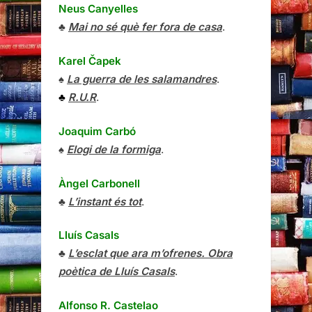
Neus Canyelles
♣
Mai no sé què fer fora de casa
.
Karel Čapek
♠
La guerra de les salamandres
.
♣
R.U.R
.
Joaquim Carbó
♠
Elogi de la formiga
.
Àngel Carbonell
♣
L’instant és tot
.
Lluís Casals
♣
L’esclat que ara m’ofrenes. Obra
poètica de Lluís Casals
.
Alfonso R. Castelao