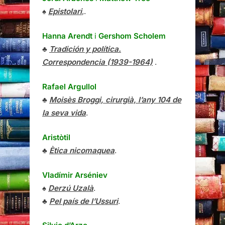
♠
Epistolari
,.
Hanna Arendt
i
Gershom Scholem
♣
Tradición y política.
Correspondencia (1939-1964)
.
Rafael Argullol
♣
Moisès Broggi, cirurgià, l’any 104 de
la seva vida
.
Aristòtil
♣
Ètica nicomaquea
.
Vladímir Arséniev
♠
Derzú Uzalà
.
♣
Pel país de l’Ussuri
.