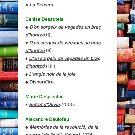
♣
La Peixera
.
Denise Desautels
♣
D’on sorgeix de vegades un braç
d’horitzó
(I)
.
♥
D’on sorgeix de vegades un braç
d’horitzó
(II)
.
♦
D’on sorgeix de vegades un braç
d’horitzó
(i III)
.
♠
L'angle noir de la joie
.
♣
Disparaître
.
Marie Desplechin
♠
Retrat d’Olivia
, 2000.
Alexandre Deulofeu
♣
Memòries de la revolució, de la
guerra i de l’exili, Volum
I
, 1974.