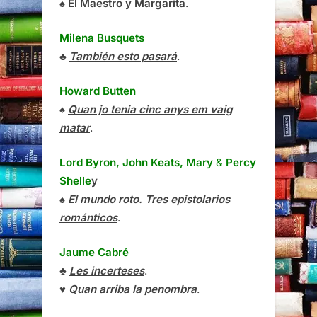
♠
El Maestro y Margarita
.
Milena Busquets
♣
También esto pasará
.
Howard Butten
♠
Quan jo tenia cinc anys em vaig
matar
.
Lord Byron, John Keats, Mary
&
Percy
Shelle
y
♠
El mundo roto. Tres epistolarios
románticos
.
Jaume Cabré
♣
Les incerteses
.
♥
Quan arriba la penombra
.