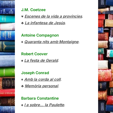
J.M. Coetzee
♥
Escenes de la vida a províncies
.
♣
La infantesa de Jesús
.
Antoine Compagnon
♦
Quaranta nits amb Montaigne
.
Robert Coover
♠
La festa de Gerald
.
Joseph Conrad
♦
Amb la corda al coll
.
♣
Memòria personal
.
Barbara Constantine
♠
I a sobre… la Paulette
.