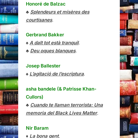
Honoré de Balzac
♣
Splendeurs et misères des
courtisanes
.
Gerbrand Bakker
♠
A dalt tot està tranquil
.
♣
Deu oques blanques
.
Josep Ballester
♠
L’agitació de l’escriptura
.
asha bandele (& Patrisse Khan-
Cullors)
♣
Cuando te llaman terrorista: Una
memoria del Black Lives Matter
.
Nir Baram
♦
La bona gent
.