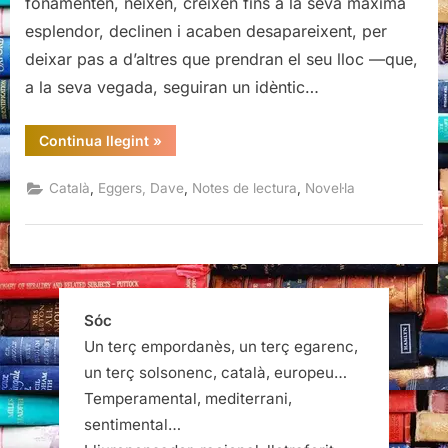
fonamenten, neixen, creixen fins a la seva màxima
Dave
esplendor, declinen i acaben desapareixent, per
Eggers
deixar pas a d’altres que prendran el seu lloc —que,
a la seva vegada, seguiran un idèntic…
“Un
Continua llegint
»
holograma
per
al
,
,
,
Català
Eggers, Dave
Notes de lectura
Novel·la
rei,
Dave
Eggers”
Sóc
Un terç empordanès, un terç egarenc,
un terç solsonenc, català, europeu…
Temperamental, mediterrani,
sentimental…