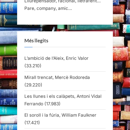
Lliurepensador, racional, lletraferit…
Pare, company, amic…
Més llegits
L’ambició de l’Aleix, Enric Valor
(33.210)
Mirall trencat, Mercè Rodoreda
(29.220)
Les llunes i els calàpets, Antoni Vidal
Ferrando
(17.983)
El soroll i la fúria, William Faulkner
(17.421)