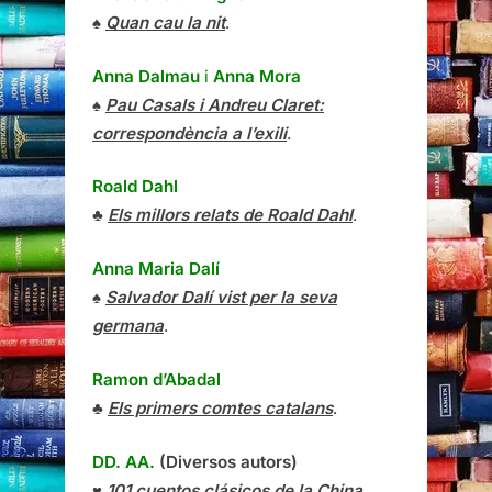
♠
Quan cau la nit
.
Anna Dalmau
i
Anna Mora
♠
Pau Casals i Andreu Claret:
correspondència a l’exili
.
Roald Dahl
♣
Els millors relats de Roald Dahl
.
Anna Maria Dalí
♠
Salvador Dalí vist per la seva
germana
.
Ramon d’Abadal
♣
Els primers comtes catalans
.
DD. AA.
(Diversos autors)
♥
101 cuentos clásicos de la China
.