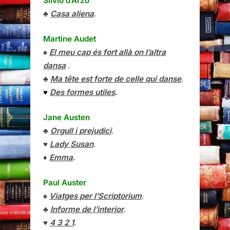
Silvio d’Arzo
♣
Casa aliena
.
Martine Audet
♠
El meu cap és fort allà on l’altra
dansa
.
♣
Ma tête est forte de celle qui danse
.
♥
Des formes utiles
.
Jane Austen
♣
Orgull i prejudici
.
♥
Lady Susan
.
♦
Emma
.
Paul Auster
♠
Viatges per l’Scriptorium
.
♣
Informe de l’interior
.
♥
4 3 2 1
.