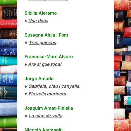
Sibilla Aleramo
♠
Una dona
.
Susagna Aluja i Font
♣
Tres guineus
.
Francesc-Marc Álvaro
♠
Ara sí que toca!
.
Jorge Amado
♠
Gabriela, clau i canyella
.
♥
Els vells mariners
.
Joaquim Amat-Piniella
♣
La clau de volta
.
Niccoló Ammaniti