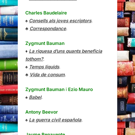
Charles Baudelaire
♠
Consells als joves escriptors
.
♣
Correspondance
.
Zygmunt Bauman
♦
La riquesa d’uns quants beneficia
tothom?
.
♠
Temps líquids
.
♣
Vida de consum
.
Zygmunt Bauman
i
Ezio Mauro
♠
Babel
.
Antony Beevor
♠
La guerra civil española
.
Jaume Benavente