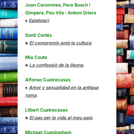
Joan Coromines
,
Pere Bosch i
Gimpera
,
Pau Vila
i
Antoni Griera
♠
Epistolari
.
Santi Cortés
♣
El compromís amb la cultura
.
Mia Couto
♣
La confessió de la lleona
.
Alfonso Cuatrecasas
♠
Amor y sexualidad en la antigua
roma
.
Llibert Cuatrecasas
♣
El pas per la vida al meu país
.
Michael Cunningham