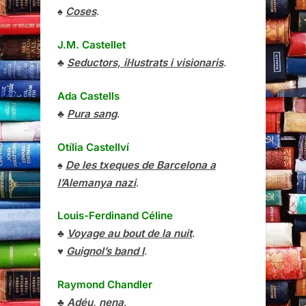
♠
Coses
.
J.M. Castellet
♣
Seductors, il·lustrats i visionaris
.
Ada Castells
♣
Pura sang
.
Otília Castellví
♠
De les txeques de Barcelona a
l’Alemanya nazi
.
Louis-Ferdinand Céline
♣
Voyage au bout de la nuit
.
♥
Guignol’s band I
.
Raymond Chandler
♣
Adéu, nena
.