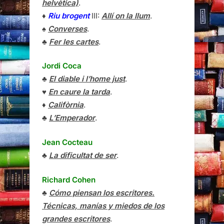
helvètica)
.
♦
Riu brogent
III:
Allí on la llum
.
♠
Converses
.
♣
Fer les cartes
.
Jordi Coca
♣
El diable i l’home just
.
♥
En caure la tarda
.
♦
Califòrnia
.
♣
L’Emperador
.
Jean Cocteau
♣
La dificultat de ser
.
Richard Cohen
♣
Cómo piensan los escritores.
Técnicas, manías y miedos de los
grandes escritores
.