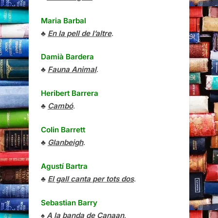
Maria Barbal
♣
En la pell de l’altre
.
Damià Bardera
♣
Fauna Animal
.
Heribert Barrera
♣
Cambó
.
Colin Barrett
♣
Glanbeigh
.
Agustí Bartra
♣
El gall canta per tots dos
.
Sebastian Barry
♠
A la banda de Canaan
.