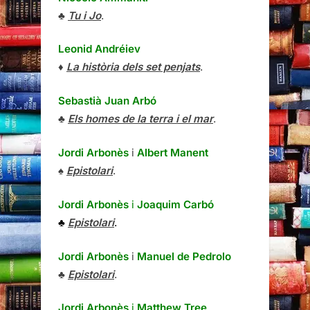
♣
Tu i Jo
.
Leonid Andréiev
♦
La història dels set penjats
.
Sebastià Juan Arbó
♣
Els homes de la terra i el mar
.
Jordi Arbonès
i
Albert Manent
♠
Epistolari
.
Jordi Arbonès
i
Joaquim Carbó
♣
Epistolari
.
Jordi Arbonès
i
Manuel de Pedrolo
♣
Epistolari
.
Jordi Arbonès
i
Matthew Tree