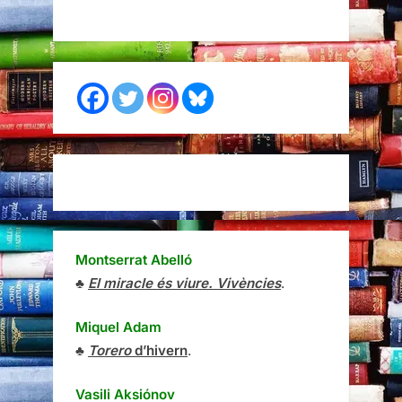
Montserrat Abelló
♣
El miracle és viure. Vivències
.
Miquel Adam
♣
Torero
d’hivern
.
Vasili Aksiónov