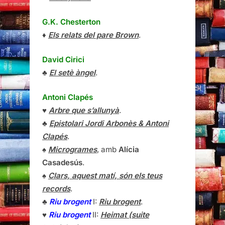
G.K. Chesterton
♦
Els relats del pare Brown
.
David Cirici
♣
El setè àngel
.
Antoni Clapés
♥
Arbre que s’allunyà
.
♣
Epistolari Jordi Arbonès & Antoni
Clapés
.
♠
Microgrames
, amb
Alícia
Casadesús
.
♠
Clars, aquest matí, són els teus
records
.
♣
Riu brogent
I:
Riu brogent
.
♥
Riu brogent
II:
Heimat (suite