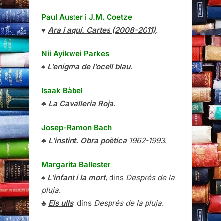
Paul Auster
i
J.M. Coetze
♥
Ara i aquí. Cartes (2008-2011)
.
Nii Ayikwei Parkes
♠
L’enigma de l’ocell blau
.
Isaak Bàbel
♣
La Cavalleria Roja
.
Josep-Ramon Bach
♣
L’instint. Obra poètica
1962-1993
.
Margarita Ballester
♠
L’infant i la mort
, dins
Després de la
pluja
.
♣
Els ulls
, dins
Després de la pluja
.