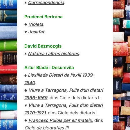
♠
Correspondencia
.
Prudenci Bertrana
♣
Violeta
.
♥
Josafat
.
David Bezmozgis
♠
Nataixa i altres històries
.
Artur Bladé i Desumvila
♠
L’exiliada Dietari de l’exili 1939-
1940
.
♣
Viure a Tarragona, Fulls d’un dietari
1966-1969
, dins Cicle dels dietaris I.
♥
Viure a Tarragona, Fulls d’un dietari
1970-1971
, dins Cicle dels dietaris I.
♣
Francesc Pujols per ell mateix
, dins
Cicle de biografies III
.