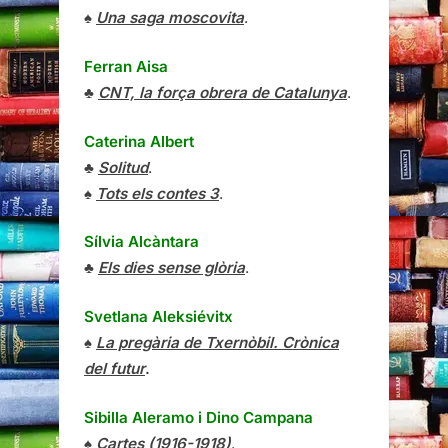
♠
Una saga moscovita
.
Ferran Aisa
♣
CNT, la força obrera de Catalunya
.
Caterina Albert
♣
Solitud
.
♠
Tots els contes 3
.
Sílvia Alcàntara
♣
Els dies sense glòria
.
Svetlana Aleksiévitx
♠
La pregària de Txernòbil. Crònica
del futur
.
Sibilla Aleramo
i
Dino Campana
♠
Cartes (1916-1918)
.