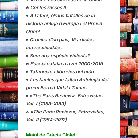
♣
Contes russos II
.
♥
A l’atac!, Grans batalles de la
història antiga d’Europa i el Pròxim
Orient
.
♦
Crònica d’un país, 15 articles
imprescindibles
.
♠
Som una espècie violenta?
.
♣
Poesia catalana avui 2000-2015
.
♦
Tafanejar. Llibreries del món
.
♥
Les baules que falten Antologia del
premi Bernat Vidal i Tomàs
.
♠
«The Paris Review», Entrevistas,
Vol. I (1953-1983)
.
♣
«The Paris Review»,
Entrevistas
,
Vol. II (1984-2012)
.
Maiol de Gràcia Clotet