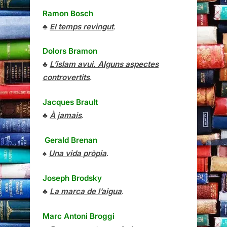
Ramon Bosch
♣
El temps revingut
.
Dolors Bramon
♣
L’islam avui. Alguns aspectes
controvertits
.
Jacques Brault
♣
À jamais
.
Gerald Brenan
♠
Una vida pròpia
.
Joseph Brodsky
♣
La marca de l’aigua
.
Marc Antoni Broggi