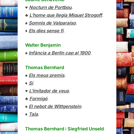
♥
Nocturn de Portbou
.
♣
L’home que llegia Miquel Strogoff
.
♠
Somnis de Valparaíso
.
♦
Els dies sense fi
.
Walter Benjamin
♠
Infància a Berlín cap al 1900
.
Thomas Bernhard
♠
Els meus premis
.
♦
Sí
.
♥
L’imitador de veus
.
♣
Formigó
.
♠
El nebot de Wittgenstein
.
♦
Tala
.
Thomas Bernhard
i
Siegfried Unseld