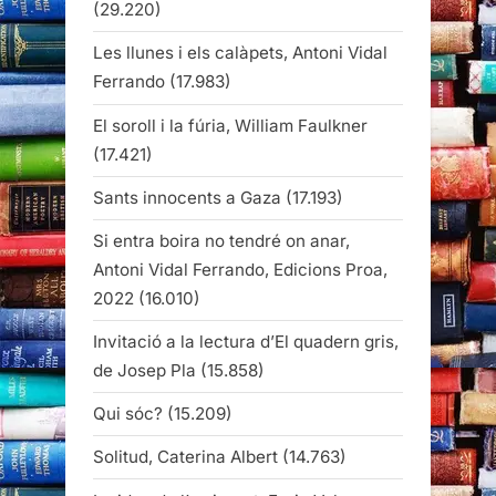
(29.220)
Les llunes i els calàpets, Antoni Vidal
Ferrando
(17.983)
El soroll i la fúria, William Faulkner
(17.421)
Sants innocents a Gaza
(17.193)
Si entra boira no tendré on anar,
Antoni Vidal Ferrando, Edicions Proa,
2022
(16.010)
Invitació a la lectura d’El quadern gris,
de Josep Pla
(15.858)
Qui sóc?
(15.209)
Solitud, Caterina Albert
(14.763)