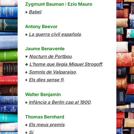
Zygmunt Bauman
i
Ezio Mauro
♠
Babel
.
Antony Beevor
♠
La guerra civil española
.
Jaume Benavente
♥
Nocturn de Portbou
.
♣
L’home que llegia Miquel Strogoff
.
♠
Somnis de Valparaíso
.
♦
Els dies sense fi
.
Walter Benjamin
♠
Infància a Berlín cap al 1900
.
Thomas Bernhard
♠
Els meus premis
.
♦
Sí
.