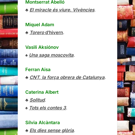
Montserrat Abelló
♣
El miracle és viure. Vivències
.
Miquel Adam
♣
Torero
d’hivern
.
Vasili Aksiónov
♠
Una saga moscovita
.
Ferran Aisa
♣
CNT, la força obrera de Catalunya
.
Caterina Albert
♣
Solitud
.
♠
Tots els contes 3
.
Sílvia Alcàntara
♣
Els dies sense glòria
.