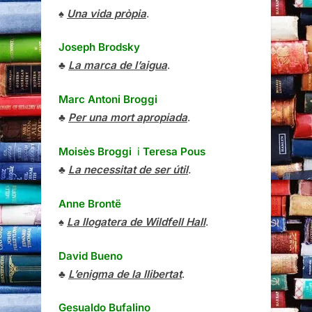
♠
Una vida pròpia
.
Joseph Brodsky
♣
La marca de l’aigua
.
Marc Antoni Broggi
♣
Per una mort apropiada
.
Moisès Broggi
i
Teresa Pous
♣
La necessitat de ser útil
.
Anne Brontë
♠
La llogatera de Wildfell Hall
.
David Bueno
♣
L’enigma de la llibertat
.
Gesualdo Bufalino