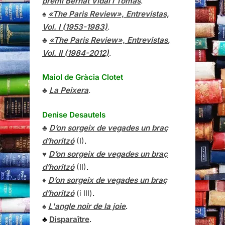
premi Bernat Vidal i Tomàs
.
♠
«The Paris Review», Entrevistas,
Vol. I (1953-1983)
.
♣
«The Paris Review»,
Entrevistas
,
Vol. II (1984-2012)
.
Maiol de Gràcia Clotet
♣
La Peixera
.
Denise Desautels
♣
D’on sorgeix de vegades un braç
d’horitzó
(I)
.
♥
D’on sorgeix de vegades un braç
d’horitzó
(II)
.
♦
D’on sorgeix de vegades un braç
d’horitzó
(i III)
.
♠
L'angle noir de la joie
.
♣
Disparaître
.