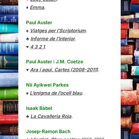
♦
Emma
.
Paul Auster
♠
Viatges per l’Scriptorium
.
♣
Informe de l’interior
.
♥
4 3 2 1
.
Paul Auster
i
J.M. Coetze
♥
Ara i aquí. Cartes (2008-2011)
.
Nii Ayikwei Parkes
♠
L’enigma de l’ocell blau
.
Isaak Bàbel
♣
La Cavalleria Roja
.
Josep-Ramon Bach