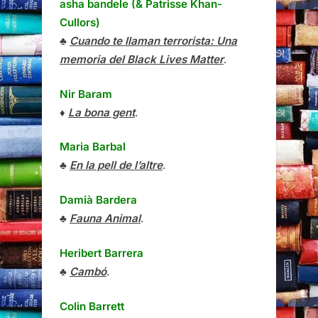
asha bandele (& Patrisse Khan-
Cullors)
♣
Cuando te llaman terrorista: Una
memoria del Black Lives Matter
.
Nir Baram
♦
La bona gent
.
Maria Barbal
♣
En la pell de l’altre
.
Damià Bardera
♣
Fauna Animal
.
Heribert Barrera
♣
Cambó
.
Colin Barrett