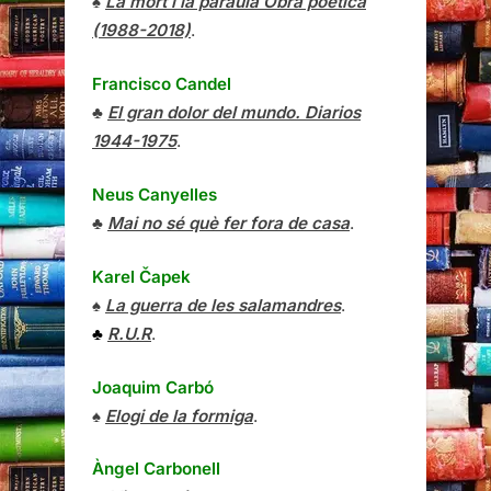
♠
La mort i la paraula Obra poètica
(1988-2018)
.
Francisco Candel
♣
El gran dolor del mundo. Diarios
1944-1975
.
Neus Canyelles
♣
Mai no sé què fer fora de casa
.
Karel Čapek
♠
La guerra de les salamandres
.
♣
R.U.R
.
Joaquim Carbó
♠
Elogi de la formiga
.
Àngel Carbonell