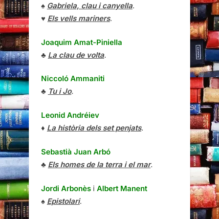
♠
Gabriela, clau i canyella
.
♥
Els vells mariners
.
Joaquim Amat-Piniella
♣
La clau de volta
.
Niccoló Ammaniti
♣
Tu i Jo
.
Leonid Andréiev
♦
La història dels set penjats
.
Sebastià Juan Arbó
♣
Els homes de la terra i el mar
.
Jordi Arbonès
i
Albert Manent
♠
Epistolari
.