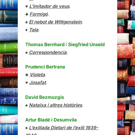
♥
L’imitador de veus
.
♣
Formigó
.
♠
El nebot de Wittgenstein
.
♦
Tala
.
Thomas Bernhard
i
Siegfried Unseld
♠
Correspondencia
.
Prudenci Bertrana
♣
Violeta
.
♥
Josafat
.
David Bezmozgis
♠
Nataixa i altres històries
.
Artur Bladé i Desumvila
♠
L’exiliada Dietari de l’exili 1939-