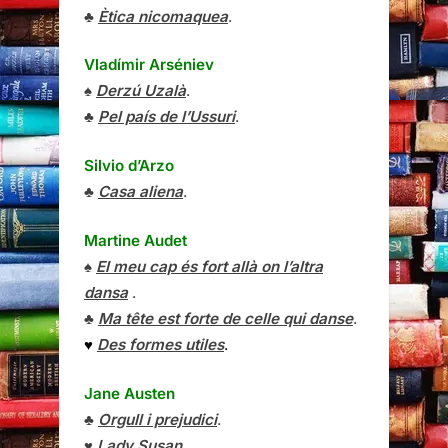
♣
Ètica nicomaquea
.
Vladímir Arséniev
♠
Derzú Uzalà
.
♣
Pel país de l’Ussuri
.
Silvio d’Arzo
♣
Casa aliena
.
Martine Audet
♠
El meu cap és fort allà on l’altra
dansa
.
♣
Ma tête est forte de celle qui danse
.
♥
Des formes utiles
.
Jane Austen
♣
Orgull i prejudici
.
♥
Lady Susan
.