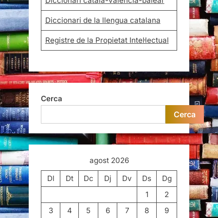
Diccionari català-valencià-balear
Diccionari de la llengua catalana
Registre de la Propietat Intel·lectual
Cerca
Cerca
agost 2026
Dl
Dt
Dc
Dj
Dv
Ds
Dg
1
2
3
4
5
6
7
8
9