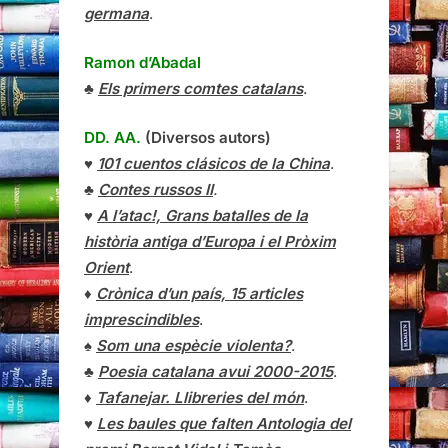
germana
.
Ramon d’Abadal
♣
Els primers comtes catalans
.
DD. AA.
(Diversos autors)
♥
101 cuentos clásicos de la China
.
♣
Contes russos II
.
♥
A l’atac!, Grans batalles de la
història antiga d’Europa i el Pròxim
Orient
.
♦
Crònica d’un país, 15 articles
imprescindibles
.
♠
Som una espècie violenta?
.
♣
Poesia catalana avui 2000-2015
.
♦
Tafanejar. Llibreries del món
.
♥
Les baules que falten Antologia del