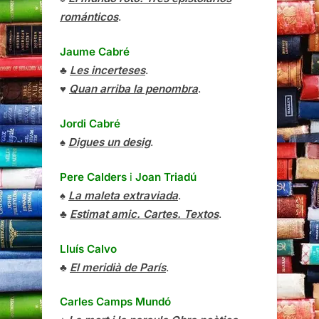
románticos
.
Jaume Cabré
♣
Les incerteses
.
♥
Quan arriba la penombra
.
Jordi Cabré
♠
Digues un desig
.
Pere Calders
i
Joan Triadú
♠
La maleta extraviada
.
♣
Estimat amic. Cartes. Textos
.
Lluís Calvo
♣
El meridià de París
.
Carles Camps Mundó