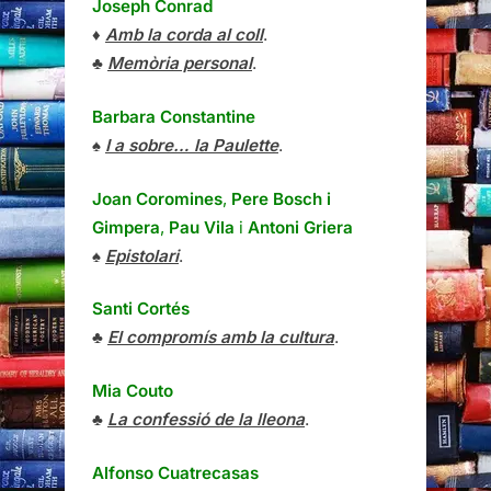
Joseph Conrad
♦
Amb la corda al coll
.
♣
Memòria personal
.
Barbara Constantine
♠
I a sobre… la Paulette
.
Joan Coromines
,
Pere Bosch i
Gimpera
,
Pau Vila
i
Antoni Griera
♠
Epistolari
.
Santi Cortés
♣
El compromís amb la cultura
.
Mia Couto
♣
La confessió de la lleona
.
Alfonso Cuatrecasas