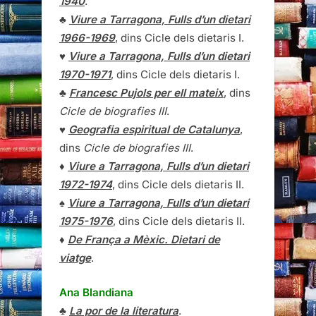
1940
.
♣
Viure a Tarragona, Fulls d’un dietari
1966-1969
, dins Cicle dels dietaris I.
♥
Viure a Tarragona, Fulls d’un dietari
1970-1971
, dins Cicle dels dietaris I.
♣
Francesc Pujols per ell mateix
, dins
Cicle de biografies III
.
♥
Geografia espiritual de Catalunya
,
dins
Cicle de biografies III
.
♦
Viure a Tarragona, Fulls d’un dietari
1972-1974
, dins Cicle dels dietaris II.
♠
Viure a Tarragona, Fulls d’un dietari
1975-1976
, dins Cicle dels dietaris II.
♦
De França a Mèxic. Dietari de
viatge
.
Ana Blandiana
♣
La por de la literatura
.