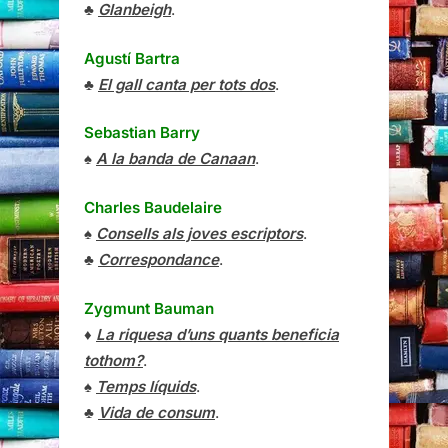
♣
Glanbeigh
.
Agustí Bartra
♣
El gall canta per tots dos
.
Sebastian Barry
♠
A la banda de Canaan
.
Charles Baudelaire
♠
Consells als joves escriptors
.
♣
Correspondance
.
Zygmunt Bauman
♦
La riquesa d’uns quants beneficia
tothom?
.
♠
Temps líquids
.
♣
Vida de consum
.