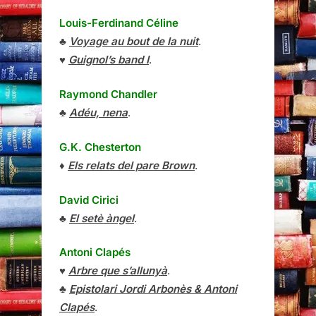
Louis-Ferdinand Céline
♣
Voyage au bout de la nuit
.
♥
Guignol’s band I
.
Raymond Chandler
♣
Adéu, nena
.
G.K. Chesterton
♦
Els relats del pare Brown
.
David Cirici
♣
El setè àngel
.
Antoni Clapés
♥
Arbre que s’allunyà
.
♣
Epistolari Jordi Arbonès & Antoni
Clapés
.