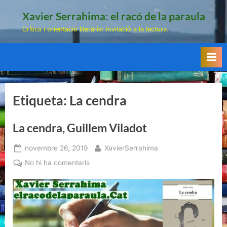
Skip
Xavier Serrahima: el racó de la paraula
to
Crítica i orientació literària: invitació a la lectura.
content
Etiqueta:
La cendra
La cendra, Guillem Viladot
Posted
By
novembre 26, 2019
XavierSerrahima
on
a
No hi ha comentaris
La
cendra,
Guillem
Viladot