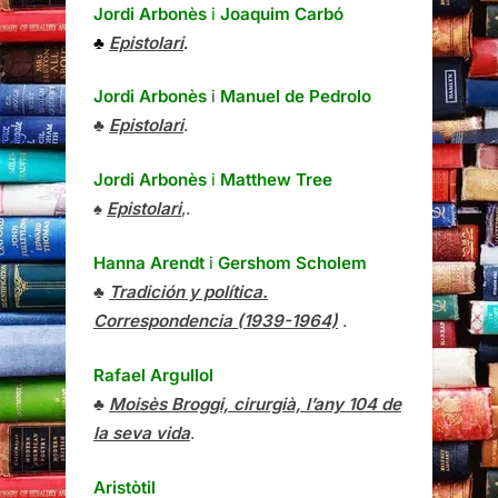
Jordi Arbonès
i
Joaquim Carbó
♣
Epistolari
.
Jordi Arbonès
i
Manuel de Pedrolo
♣
Epistolari
.
Jordi Arbonès
i
Matthew Tree
♠
Epistolari
,.
Hanna Arendt
i
Gershom Scholem
♣
Tradición y política.
Correspondencia (1939-1964)
.
Rafael Argullol
♣
Moisès Broggi, cirurgià, l’any 104 de
la seva vida
.
Aristòtil