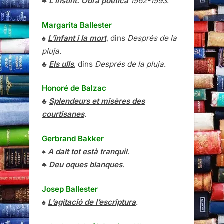
♣
L’instint. Obra poètica
1962-1993
.
Margarita Ballester
♠
L’infant i la mort
, dins
Després de la
pluja
.
♣
Els ulls
, dins
Després de la pluja
.
Honoré de Balzac
♣
Splendeurs et misères des
courtisanes
.
Gerbrand Bakker
♠
A dalt tot està tranquil
.
♣
Deu oques blanques
.
Josep Ballester
♠
L’agitació de l’escriptura
.