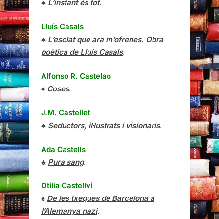
♣
L’instant és tot
.
Lluís Casals
♣
L’esclat que ara m’ofrenes. Obra
poètica de Lluís Casals
.
Alfonso R. Castelao
♠
Coses
.
J.M. Castellet
♣
Seductors, il·lustrats i visionaris
.
Ada Castells
♣
Pura sang
.
Otília Castellví
♠
De les txeques de Barcelona a
l’Alemanya nazi
.