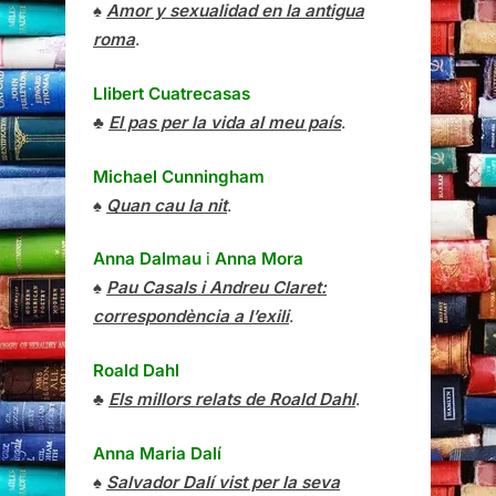
♠
Amor y sexualidad en la antigua
roma
.
Llibert Cuatrecasas
♣
El pas per la vida al meu país
.
Michael Cunningham
♠
Quan cau la nit
.
Anna Dalmau
i
Anna Mora
♠
Pau Casals i Andreu Claret:
correspondència a l’exili
.
Roald Dahl
♣
Els millors relats de Roald Dahl
.
Anna Maria Dalí
♠
Salvador Dalí vist per la seva