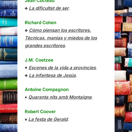
Jean Cocteau
♣
La dificultat de ser
.
Richard Cohen
♣
Cómo piensan los escritores.
Técnicas, manías y miedos de los
grandes escritores
.
J.M. Coetzee
♥
Escenes de la vida a províncies
.
♣
La infantesa de Jesús
.
Antoine Compagnon
♦
Quaranta nits amb Montaigne
.
Robert Coover
♠
La festa de Gerald
.