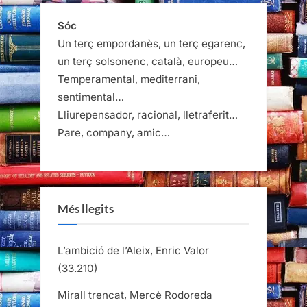
Sóc
Un terç empordanès, un terç egarenc,
un terç solsonenc, català, europeu…
Temperamental, mediterrani,
sentimental…
Lliurepensador, racional, lletraferit…
Pare, company, amic…
Més llegits
L’ambició de l’Aleix, Enric Valor
(33.210)
Mirall trencat, Mercè Rodoreda