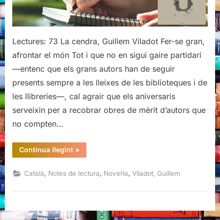
Lectures: 73 La cendra, Guillem Viladot Fer-se gran,
afrontar el món Tot i que no en sigui gaire partidari
—entenc que els grans autors han de seguir
presents sempre a les lleixes de les biblioteques i de
les llibreries—, cal agrair que els aniversaris
serveixin per a recobrar obres de mèrit d’autors que
no compten…
“La
Continua llegint
»
cendra,
Guillem
Viladot”
,
,
,
Català
Notes de lectura
Novel·la
Viladot, Guillem