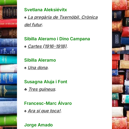
Svetlana Aleksiévitx
♠
La pregària de Txernòbil. Crònica
del futur
.
Sibilla Aleramo
i
Dino Campana
♠
Cartes (1916-1918)
.
Sibilla Aleramo
♠
Una dona
.
Susagna Aluja i Font
♣
Tres guineus
.
Francesc-Marc Álvaro
♠
Ara sí que toca!
.
Jorge Amado