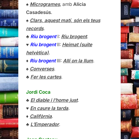
♠
Microgrames
, amb
Alícia
Casadesús
.
♠
Clars, aquest matí, són els teus
records
.
♣
Riu brogent
I:
Riu brogent
.
♥
Riu brogent
II:
Heimat (suite
helvètica)
.
♦
Riu brogent
III:
Allí on la llum
.
♠
Converses
.
♣
Fer les cartes
.
Jordi Coca
♣
El diable i l’home just
.
♥
En caure la tarda
.
♦
Califòrnia
.
♣
L’Emperador
.