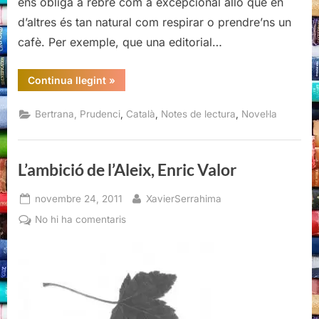
ens obliga a rebre com a excepcional allò que en
d’altres és tan natural com respirar o prendre’ns un
cafè. Per exemple, que una editorial…
“Violeta,
Continua llegint
»
Prudenci
Bertrana”
,
,
,
Bertrana, Prudenci
Català
Notes de lectura
Novel·la
L’ambició de l’Aleix, Enric Valor
Posted
By
novembre 24, 2011
XavierSerrahima
on
a
No hi ha comentaris
L’ambició
de
l’Aleix,
Enric
Valor