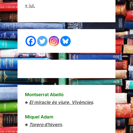
« jul.
Montserrat Abelló
♣
El miracle és viure. Vivències
.
Miquel Adam
♣
Torero
d’hivern
.