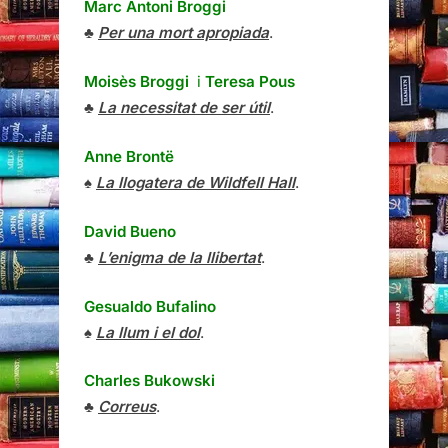
Marc Antoni Broggi
♣
Per una mort apropiada
.
Moisès Broggi
i
Teresa Pous
♣
La necessitat de ser útil
.
Anne Brontë
♠
La llogatera de Wildfell Hall
.
David Bueno
♣
L’enigma de la llibertat
.
Gesualdo Bufalino
♠
La llum i el dol
.
Charles Bukowski
♣
Correus
.