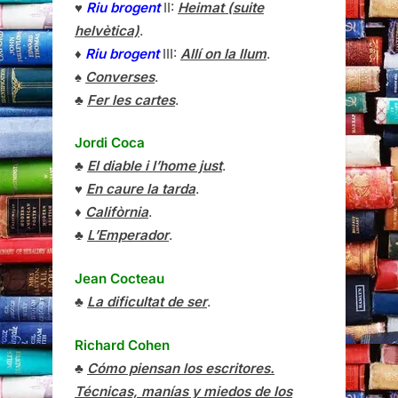
♥
Riu brogent
II:
Heimat (suite
helvètica)
.
♦
Riu brogent
III:
Allí on la llum
.
♠
Converses
.
♣
Fer les cartes
.
Jordi Coca
♣
El diable i l’home just
.
♥
En caure la tarda
.
♦
Califòrnia
.
♣
L’Emperador
.
Jean Cocteau
♣
La dificultat de ser
.
Richard Cohen
♣
Cómo piensan los escritores.
Técnicas, manías y miedos de los