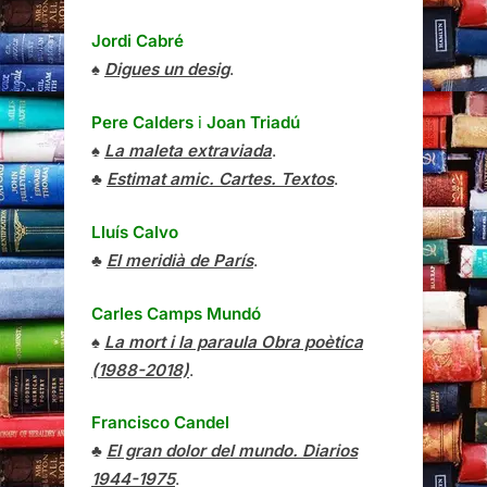
Jordi Cabré
♠
Digues un desig
.
Pere Calders
i
Joan Triadú
♠
La maleta extraviada
.
♣
Estimat amic. Cartes. Textos
.
Lluís Calvo
♣
El meridià de París
.
Carles Camps Mundó
♠
La mort i la paraula Obra poètica
(1988-2018)
.
Francisco Candel
♣
El gran dolor del mundo. Diarios
1944-1975
.