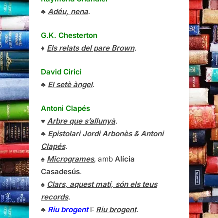
♣
Adéu, nena
.
G.K. Chesterton
♦
Els relats del pare Brown
.
David Cirici
♣
El setè àngel
.
Antoni Clapés
♥
Arbre que s’allunyà
.
♣
Epistolari Jordi Arbonès & Antoni
Clapés
.
♠
Microgrames
, amb
Alícia
Casadesús
.
♠
Clars, aquest matí, són els teus
records
.
♣
Riu brogent
I:
Riu brogent
.