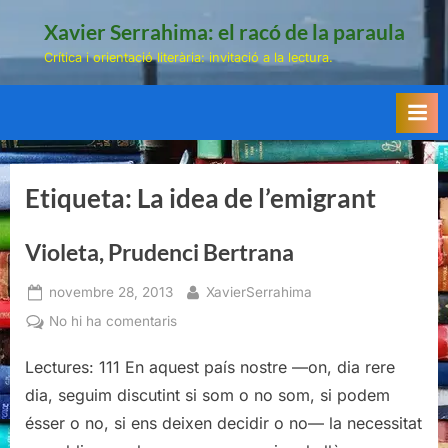
Skip
Xavier Serrahima: el racó de la paraula
to
Crítica i orientació literària: invitació a la lectura.
content
Etiqueta:
La idea de l’emigrant
Violeta, Prudenci Bertrana
Posted
By
novembre 28, 2013
XavierSerrahima
on
a
No hi ha comentaris
Violeta,
Lectures: 111 En aquest país nostre —on, dia rere
Prudenci
Bertrana
dia, seguim discutint si som o no som, si podem
ésser o no, si ens deixen decidir o no— la necessitat