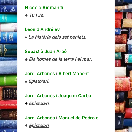
Niccoló Ammaniti
♣
Tu i Jo
.
Leonid Andréiev
♦
La història dels set penjats
.
Sebastià Juan Arbó
♣
Els homes de la terra i el mar
.
Jordi Arbonès
i
Albert Manent
♠
Epistolari
.
Jordi Arbonès
i
Joaquim Carbó
♣
Epistolari
.
Jordi Arbonès
i
Manuel de Pedrolo
♣
Epistolari
.