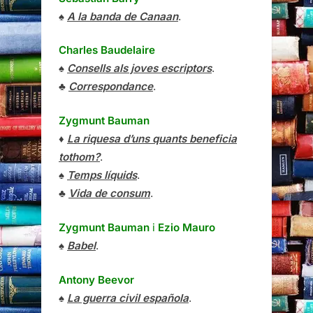
♠
A la banda de Canaan
.
Charles Baudelaire
♠
Consells als joves escriptors
.
♣
Correspondance
.
Zygmunt Bauman
♦
La riquesa d’uns quants beneficia
tothom?
.
♠
Temps líquids
.
♣
Vida de consum
.
Zygmunt Bauman
i
Ezio Mauro
♠
Babel
.
Antony Beevor
♠
La guerra civil española
.