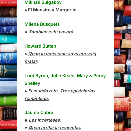
Mikhaïl Bulgàkov
♠
El Maestro y Margarita
.
Milena Busquets
♣
También esto pasará
.
Howard Butten
♠
Quan jo tenia cinc anys em vaig
matar
.
Lord Byron, John Keats, Mary
&
Percy
Shelle
y
♠
El mundo roto. Tres epistolarios
románticos
.
Jaume Cabré
♣
Les incerteses
.
♥
Quan arriba la penombra
.