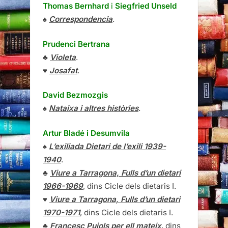
Thomas Bernhard
i
Siegfried Unseld
♠
Correspondencia
.
Prudenci Bertrana
♣
Violeta
.
♥
Josafat
.
David Bezmozgis
♠
Nataixa i altres històries
.
Artur Bladé i Desumvila
♠
L’exiliada Dietari de l’exili 1939-
1940
.
♣
Viure a Tarragona, Fulls d’un dietari
1966-1969
, dins Cicle dels dietaris I.
♥
Viure a Tarragona, Fulls d’un dietari
1970-1971
, dins Cicle dels dietaris I.
♣
Francesc Pujols per ell mateix
, dins