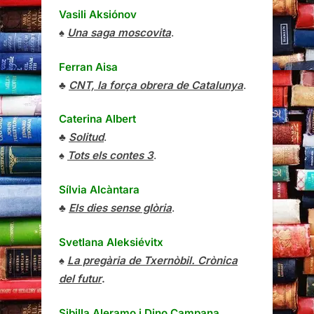
Vasili Aksiónov
♠
Una saga moscovita
.
Ferran Aisa
♣
CNT, la força obrera de Catalunya
.
Caterina Albert
♣
Solitud
.
♠
Tots els contes 3
.
Sílvia Alcàntara
♣
Els dies sense glòria
.
Svetlana Aleksiévitx
♠
La pregària de Txernòbil. Crònica
del futur
.
Sibilla Aleramo
i
Dino Campana