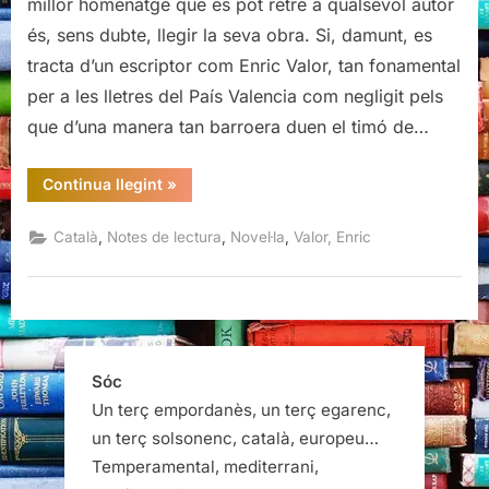
millor homenatge que es pot retre a qualsevol autor
és, sens dubte, llegir la seva obra. Si, damunt, es
tracta d’un escriptor com Enric Valor, tan fonamental
per a les lletres del País Valencia com negligit pels
que d’una manera tan barroera duen el timó de…
“La
Continua llegint
»
idea
de
l’emigrant,
,
,
,
Català
Notes de lectura
Novel·la
Valor, Enric
Enric
Valor”
Sóc
Un terç empordanès, un terç egarenc,
un terç solsonenc, català, europeu…
Temperamental, mediterrani,