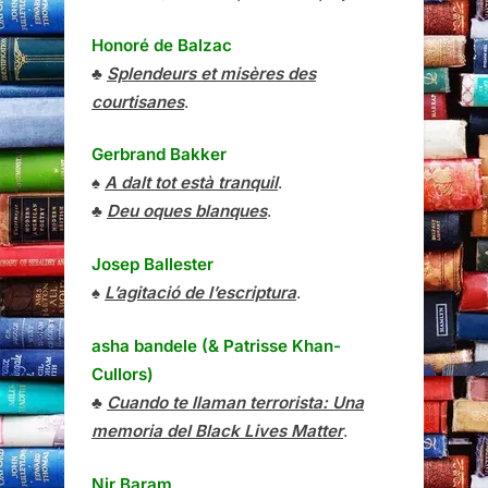
Honoré de Balzac
♣
Splendeurs et misères des
courtisanes
.
Gerbrand Bakker
♠
A dalt tot està tranquil
.
♣
Deu oques blanques
.
Josep Ballester
♠
L’agitació de l’escriptura
.
asha bandele (& Patrisse Khan-
Cullors)
♣
Cuando te llaman terrorista: Una
memoria del Black Lives Matter
.
Nir Baram