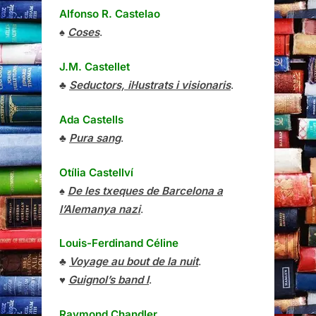
Alfonso R. Castelao
♠
Coses
.
J.M. Castellet
♣
Seductors, il·lustrats i visionaris
.
Ada Castells
♣
Pura sang
.
Otília Castellví
♠
De les txeques de Barcelona a
l’Alemanya nazi
.
Louis-Ferdinand Céline
♣
Voyage au bout de la nuit
.
♥
Guignol’s band I
.
Raymond Chandler