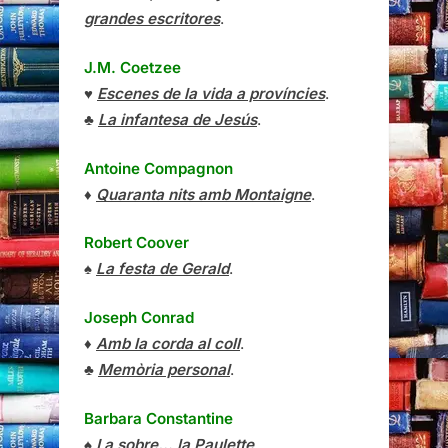
grandes escritores
.
J.M. Coetzee
♥
Escenes de la vida a províncies
.
♣
La infantesa de Jesús
.
Antoine Compagnon
♦
Quaranta nits amb Montaigne
.
Robert Coover
♠
La festa de Gerald
.
Joseph Conrad
♦
Amb la corda al coll
.
♣
Memòria personal
.
Barbara Constantine
♠
I a sobre… la Paulette
.