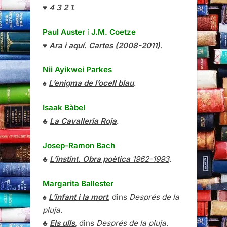
♥
4 3 2 1
.
Paul Auster
i
J.M. Coetze
♥
Ara i aquí. Cartes (2008-2011)
.
Nii Ayikwei Parkes
♠
L’enigma de l’ocell blau
.
Isaak Bàbel
♣
La Cavalleria Roja
.
Josep-Ramon Bach
♣
L’instint. Obra poètica
1962-1993
.
Margarita Ballester
♠
L’infant i la mort
, dins
Després de la
pluja
.
♣
Els ulls
, dins
Després de la pluja
.