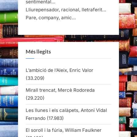
sentimental…
Lliurepensador, racional, lletraferit…
Pare, company, amic…
Més llegits
L’ambició de l’Aleix, Enric Valor
(33.209)
Mirall trencat, Mercè Rodoreda
(29.220)
Les llunes i els calàpets, Antoni Vidal
Ferrando
(17.983)
El soroll i la fúria, William Faulkner