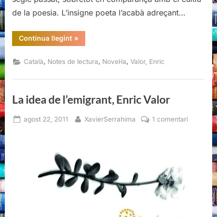
de la poesia. L’insigne poeta l’acabà adreçant…
“L’ambició
Continua llegint
»
de
l’Aleix,
Enric
,
,
,
Català
Notes de lectura
Novel·la
Valor, Enric
Valor”
La idea de l’emigrant, Enric Valor
Posted
By
a
agost 22, 2011
XavierSerrahima
1 comentari
on
La
idea
de
l’emigrant
Enric
Valor