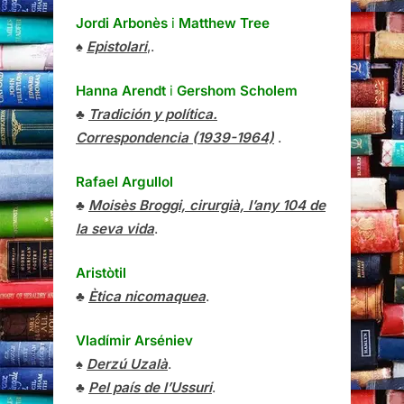
Jordi Arbonès
i
Matthew Tree
♠
Epistolari
,.
Hanna Arendt
i
Gershom Scholem
♣
Tradición y política.
Correspondencia (1939-1964)
.
Rafael Argullol
♣
Moisès Broggi, cirurgià, l’any 104 de
la seva vida
.
Aristòtil
♣
Ètica nicomaquea
.
Vladímir Arséniev
♠
Derzú Uzalà
.
♣
Pel país de l’Ussuri
.