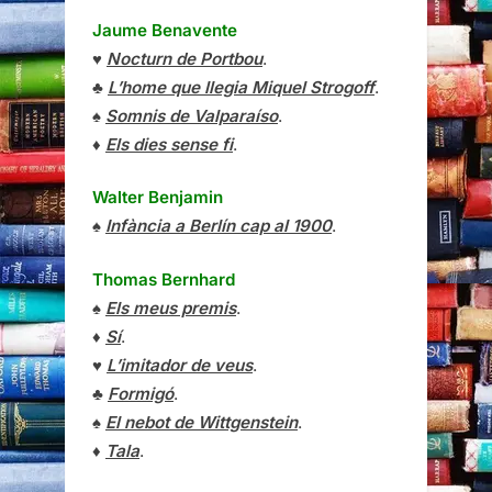
Jaume Benavente
♥
Nocturn de Portbou
.
♣
L’home que llegia Miquel Strogoff
.
♠
Somnis de Valparaíso
.
♦
Els dies sense fi
.
Walter Benjamin
♠
Infància a Berlín cap al 1900
.
Thomas Bernhard
♠
Els meus premis
.
♦
Sí
.
♥
L’imitador de veus
.
♣
Formigó
.
♠
El nebot de Wittgenstein
.
♦
Tala
.