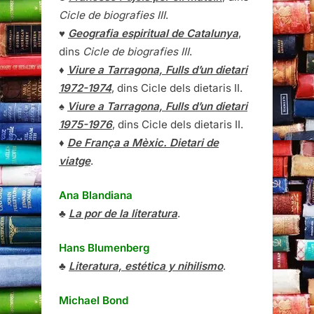
Cicle de biografies III
.
♥
Geografia espiritual de Catalunya
,
dins
Cicle de biografies III
.
♦
Viure a Tarragona, Fulls d’un dietari
1972-1974
, dins Cicle dels dietaris II.
♠
Viure a Tarragona, Fulls d’un dietari
1975-1976
, dins Cicle dels dietaris II.
♦
De França a Mèxic. Dietari de
viatge
.
Ana Blandiana
♣
La por de la literatura
.
Hans Blumenberg
♣
Literatura, estética y nihilismo
.
Michael Bond