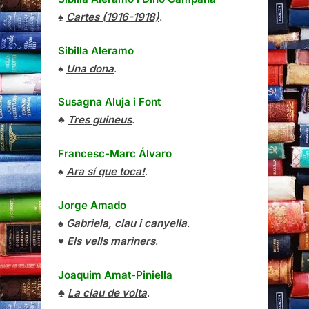
♠
Cartes (1916-1918)
.
Sibilla Aleramo
♠
Una dona
.
Susagna Aluja i Font
♣
Tres guineus
.
Francesc-Marc Álvaro
♠
Ara sí que toca!
.
Jorge Amado
♠
Gabriela, clau i canyella
.
♥
Els vells mariners
.
Joaquim Amat-Piniella
♣
La clau de volta
.