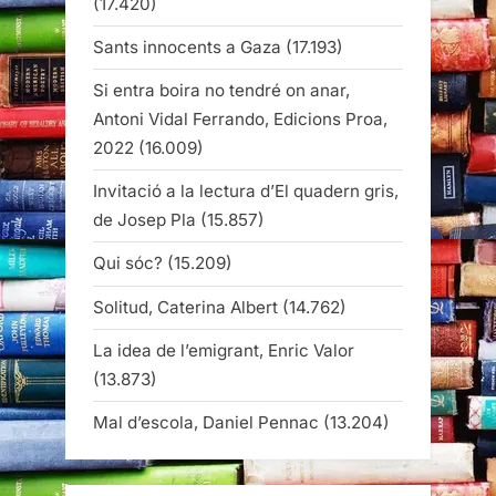
(17.420)
Sants innocents a Gaza
(17.193)
Si entra boira no tendré on anar,
Antoni Vidal Ferrando, Edicions Proa,
2022
(16.009)
Invitació a la lectura d’El quadern gris,
de Josep Pla
(15.857)
Qui sóc?
(15.209)
Solitud, Caterina Albert
(14.762)
La idea de l’emigrant, Enric Valor
(13.873)
Mal d’escola, Daniel Pennac
(13.204)