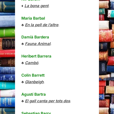
♦
La bona gent
.
Maria Barbal
♣
En la pell de l’altre
.
Damià Bardera
♣
Fauna Animal
.
Heribert Barrera
♣
Cambó
.
Colin Barrett
♣
Glanbeigh
.
Agustí Bartra
♣
El gall canta per tots dos
.
Sebastian Barry