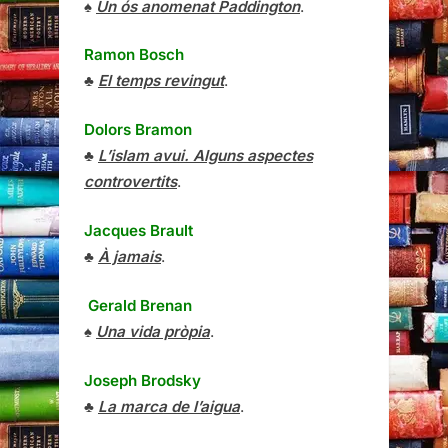
♠
Un ós anomenat Paddington
.
Ramon Bosch
♣
El temps revingut
.
Dolors Bramon
♣
L’islam avui. Alguns aspectes
controvertits
.
Jacques Brault
♣
À jamais
.
Gerald Brenan
♠
Una vida pròpia
.
Joseph Brodsky
♣
La marca de l’aigua
.