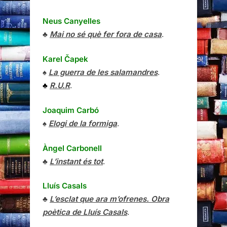
Neus Canyelles
♣
Mai no sé què fer fora de casa
.
Karel Čapek
♠
La guerra de les salamandres
.
♣
R.U.R
.
Joaquim Carbó
♠
Elogi de la formiga
.
Àngel Carbonell
♣
L’instant és tot
.
Lluís Casals
♣
L’esclat que ara m’ofrenes. Obra
poètica de Lluís Casals
.