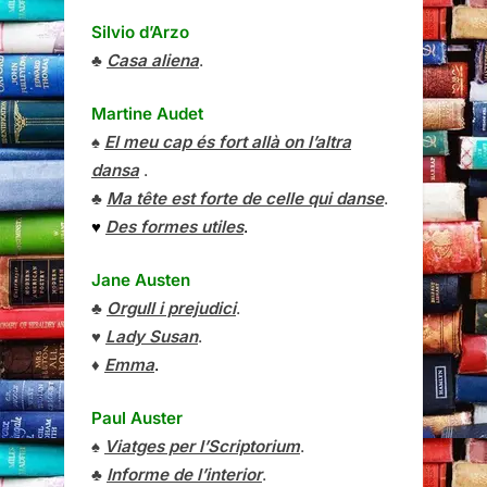
Silvio d’Arzo
♣
Casa aliena
.
Martine Audet
♠
El meu cap és fort allà on l’altra
dansa
.
♣
Ma tête est forte de celle qui danse
.
♥
Des formes utiles
.
Jane Austen
♣
Orgull i prejudici
.
♥
Lady Susan
.
♦
Emma
.
Paul Auster
♠
Viatges per l’Scriptorium
.
♣
Informe de l’interior
.