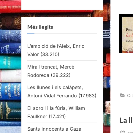
Més llegits
L’ambició de l’Aleix, Enric
Valor
(33.210)
Mirall trencat, Mercè
Rodoreda
(29.222)
Les llunes i els calàpets,
Antoni Vidal Ferrando
(17.983)
Cit
El soroll i la fúria, William
Faulkner
(17.421)
La l
Sants innocents a Gaza
Po