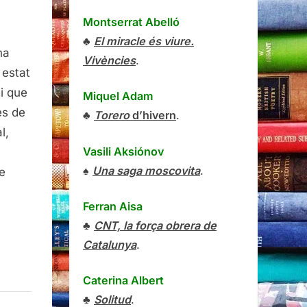
Montserrat Abelló
a,
♣
El miracle és viure.
ope
ha
Vivències
.
rald
 estat
 i que
Miquel Adam
es de
♣
Torero
d’hivern
.
l,
Vasili Aksiónov
♠
Una saga moscovita
.
e
Ferran Aisa
♣
CNT, la força obrera de
Catalunya
.
Caterina Albert
♣
Solitud
.