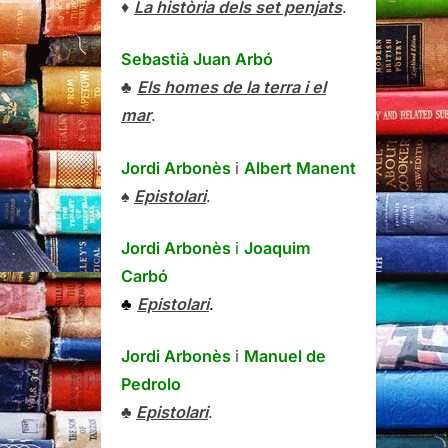
♦
La història dels set penjats
.
Sebastià Juan Arbó
♣
Els homes de la terra i el
mar
.
Jordi Arbonès
i
Albert Manent
♠
Epistolari
.
Jordi Arbonès
i
Joaquim
Carbó
♣
Epistolari
.
Jordi Arbonès
i
Manuel de
Pedrolo
♣
Epistolari
.