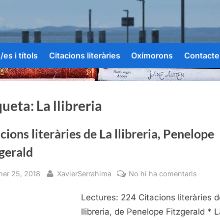
es i títols
Citacions literàries
Oxímorons
Contacte
queta:
La llibreria
cions literàries de La llibreria, Penelope
gerald
sted
By
a
ner 25, 2018
XavierSerrahima
No hi ha comentaris
Citaci
Lectures: 224 Citacions literàries 
literàri
de
llibreria, de Penelope Fitzgerald * 