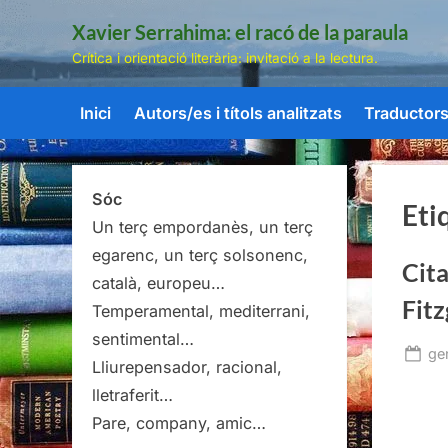
Skip
Xavier Serrahima: el racó de la paraula
to
Crítica i orientació literària: invitació a la lectura.
content
Inici
Autors/es i títols analitzats
Traductors/
Sóc
Eti
Un terç empordanès, un terç
egarenc, un terç solsonenc,
Cita
català, europeu…
Fitz
Temperamental, mediterrani,
sentimental…
Po
ge
Lliurepensador, racional,
on
lletraferit…
Pare, company, amic…