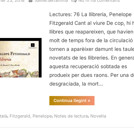
ner 23, 2018
XavierSerrahima
No hi ha comentaris
La
Lectures: 76 La llibreria, Penelope
llibreri
Penel
Fitzgerald Cant al viure De cop, hi 
Fitzge
llibres que reapareixen, que havien
molt de temps fora de la circulació
tornen a aparèixer damunt les taul
novetats de les llibreries. En genera
aquesta recuperació sobtada es
produeix per dues raons. Per una d
desgraciada, la mort…
“La
Continua llegint
»
llibreria,
Penelope
Fitzgerald”
,
,
,
talà
Fitzgerald, Penelope
Notes de lectura
Novel·la