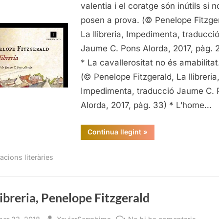
La
valentia i el coratge són inútils si n
llibreri
posen a prova. (© Penelope Fitzger
Penel
La llibreria, Impedimenta, traducci
Fitzge
Jaume C. Pons Alorda, 2017, pàg. 
* La cavallerositat no és amabilitat
(© Penelope Fitzgerald, La llibreria
Impedimenta, traducció Jaume C. 
Alorda, 2017, pàg. 33) * L’home…
“Citacions
Continua llegint
»
literàries
de
La
acions literàries
llibreria,
Penelope
Fitzgerald”
libreria, Penelope Fitzgerald
sted
By
a