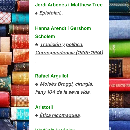
Jordi Arbonès
i
Matthew Tree
♠
Epistolari
,.
Hanna Arendt
i
Gershom
Scholem
♣
Tradición y política.
Correspondencia (1939-1964)
.
Rafael Argullol
♣
Moisès Broggi, cirurgià,
l’any 104 de la seva vida
.
Aristòtil
♣
Ètica nicomaquea
.