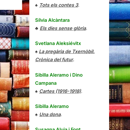
♠
Tots els contes 3
.
Sílvia Alcàntara
♣
Els dies sense glòria
.
Svetlana Aleksiévitx
♠
La pregària de Txernòbil.
Crònica del futur
.
Sibilla Aleramo
i
Dino
Campana
♠
Cartes (1916-1918)
.
Sibilla Aleramo
♠
Una dona
.
Susagna Aluja i Font