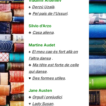
Vladímir Arséniev
♠
Derzú Uzalà
.
♣
Pel país de l’Ussuri
.
Silvio d’Arzo
♣
Casa aliena
.
Martine Audet
♠
El meu cap és fort allà on
l’altra dansa
.
♣
Ma tête est forte de celle
qui danse
.
♥
Des formes utiles
.
Jane Austen
♣
Orgull i prejudici
.
♥
Lady Susan
.