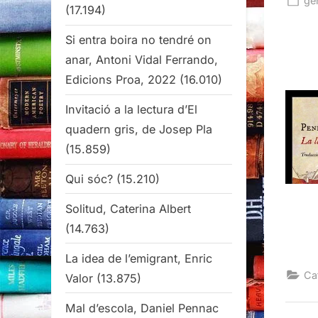
ge
(17.194)
on
Si entra boira no tendré on
anar, Antoni Vidal Ferrando,
Edicions Proa, 2022
(16.010)
Invitació a la lectura d’El
quadern gris, de Josep Pla
(15.859)
Qui sóc?
(15.210)
Solitud, Caterina Albert
(14.763)
La idea de l’emigrant, Enric
Ca
Valor
(13.875)
Mal d’escola, Daniel Pennac