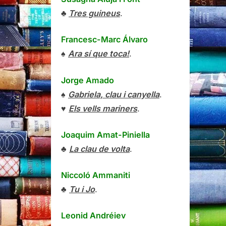
♣
Tres guineus
.
Francesc-Marc Álvaro
♠
Ara sí que toca!
.
Jorge Amado
♠
Gabriela, clau i canyella
.
♥
Els vells mariners
.
Joaquim Amat-Piniella
♣
La clau de volta
.
Niccoló Ammaniti
♣
Tu i Jo
.
Leonid Andréiev