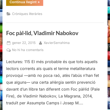
“Dracs
Continua llegint
»
de
tinta
a
Cròniques literàries
Catalunya
Ràdio”
Foc pàl·lid, Vladimir Nabokov
Posted
By
gener 22, 2015
XavierSerrahima
on
a
No hi ha comentaris
Foc
pàl·lid,
Lectures: 115 El més probable és que tots aquells
Vladimir
lectors corrents als quals el terme metaliteratura
Nabokov
provoqui —amb no poca raó, atès l’abús n’han fet
que alguns— una certa al·lèrgia sentin prevenció
davant d’un llibre tan diferent com Foc pàl·lid (Pale
Fire), de Vladimir Nabokov, La Magrana, 2014,
traduït per Assumpta Camps i Josep M….