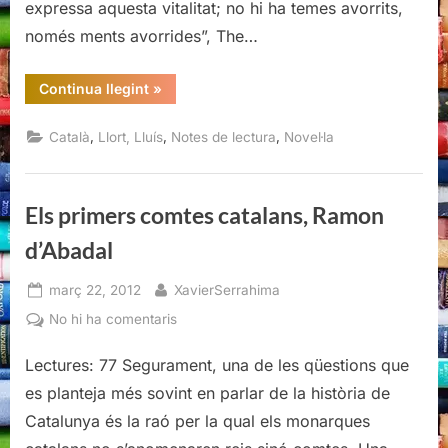
dia
expressa aquesta vitalitat; no hi ha temes avorrits,
tornes,
només ments avorrides”, The…
Llort
“Si
Continua llegint
»
quan
et
donen
,
,
,
Català
Llort, Lluís
Notes de lectura
Novel·la
per
mort
un
dia
tornes,
Els primers comtes catalans, Ramon
Llort”
d’Abadal
Posted
By
març 22, 2012
XavierSerrahima
on
a
No hi ha comentaris
Els
Lectures: 77 Segurament, una de les qüestions que
primers
comtes
es planteja més sovint en parlar de la història de
catalans,
Catalunya és la raó per la qual els monarques
Ramon