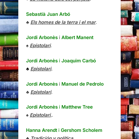
Sebastià Juan Arbó
♣
Els homes de la terra i el mar
.
Jordi Arbonès
i
Albert Manent
♠
Epistolari
.
Jordi Arbonès
i
Joaquim Carbó
♣
Epistolari
.
Jordi Arbonès
i
Manuel de Pedrolo
♣
Epistolari
.
Jordi Arbonès
i
Matthew Tree
♠
Epistolari
,.
Hanna Arendt
i
Gershom Scholem
♣
Tradición y política.