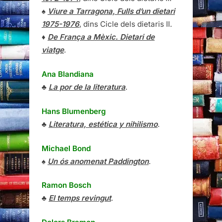
♠
Viure a Tarragona, Fulls d’un dietari
1975-1976
, dins Cicle dels dietaris II.
♦
De França a Mèxic. Dietari de
viatge
.
Ana Blandiana
♣
La por de la literatura
.
Hans Blumenberg
♣
Literatura, estética y nihilismo
.
Michael Bond
♠
Un ós anomenat Paddington
.
Ramon Bosch
♣
El temps revingut
.