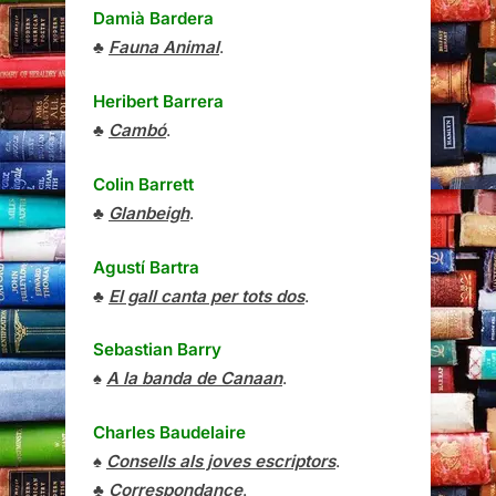
Damià Bardera
♣
Fauna Animal
.
Heribert Barrera
♣
Cambó
.
Colin Barrett
♣
Glanbeigh
.
Agustí Bartra
♣
El gall canta per tots dos
.
Sebastian Barry
♠
A la banda de Canaan
.
Charles Baudelaire
♠
Consells als joves escriptors
.
♣
Correspondance
.