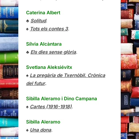
Caterina Albert
♣
Solitud
.
♠
Tots els contes 3
.
Sílvia Alcàntara
♣
Els dies sense glòria
.
Svetlana Aleksiévitx
♠
La pregària de Txernòbil. Crònica
del futur
.
Sibilla Aleramo
i
Dino Campana
♠
Cartes (1916-1918)
.
Sibilla Aleramo
♠
Una dona
.