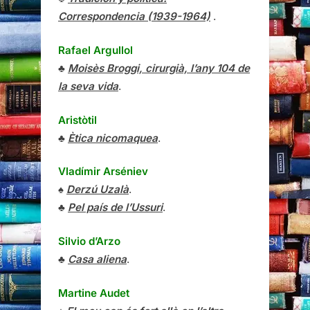
Correspondencia (1939-1964)
.
Rafael Argullol
♣
Moisès Broggi, cirurgià, l’any 104 de
la seva vida
.
Aristòtil
♣
Ètica nicomaquea
.
Vladímir Arséniev
♠
Derzú Uzalà
.
♣
Pel país de l’Ussuri
.
Silvio d’Arzo
♣
Casa aliena
.
Martine Audet