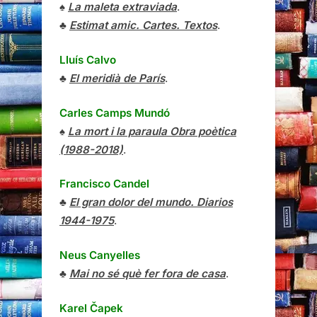
♠
La maleta extraviada
.
♣
Estimat amic. Cartes. Textos
.
Lluís Calvo
♣
El meridià de París
.
Carles Camps Mundó
♠
La mort i la paraula Obra poètica
(1988-2018)
.
Francisco Candel
♣
El gran dolor del mundo. Diarios
1944-1975
.
Neus Canyelles
♣
Mai no sé què fer fora de casa
.
Karel Čapek