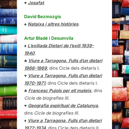
♥
Josafat
.
David Bezmozgis
♠
Nataixa i altres històries
.
Artur Bladé i Desumvila
♠
L’exiliada Dietari de l’exili 1939-
1940
.
♣
Viure a Tarragona, Fulls d’un dietari
1966-1969
, dins Cicle dels dietaris I.
♥
Viure a Tarragona, Fulls d’un dietari
1970-1971
, dins Cicle dels dietaris I.
♣
Francesc Pujols per ell mateix
, dins
Cicle de biografies III
.
♥
Geografia espiritual de Catalunya
,
dins
Cicle de biografies III
.
♦
Viure a Tarragona, Fulls d’un dietari
1972-1974
, dins Cicle dels dietaris II.