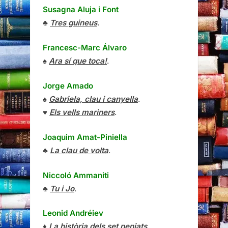
Susagna Aluja i Font
♣
Tres guineus
.
Francesc-Marc Álvaro
♠
Ara sí que toca!
.
Jorge Amado
♠
Gabriela, clau i canyella
.
♥
Els vells mariners
.
Joaquim Amat-Piniella
♣
La clau de volta
.
Niccoló Ammaniti
♣
Tu i Jo
.
Leonid Andréiev
♦
La història dels set penjats
.