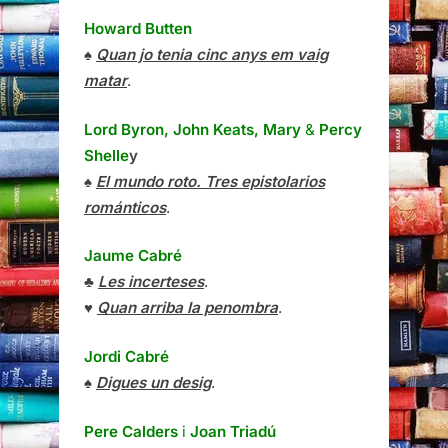
Howard Butten
♠
Quan jo tenia cinc anys em vaig
matar
.
Lord Byron, John Keats, Mary
&
Percy
Shelle
y
♠
El mundo roto. Tres epistolarios
románticos
.
Jaume Cabré
♣
Les incerteses
.
♥
Quan arriba la penombra
.
Jordi Cabré
♠
Digues un desig
.
Pere Calders
i
Joan Triadú