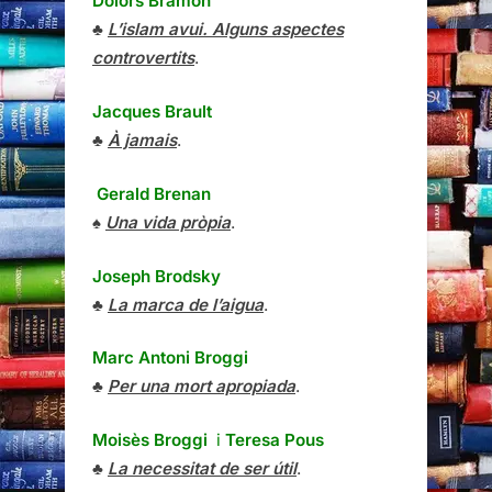
Dolors Bramon
♣
L’islam avui. Alguns aspectes
controvertits
.
Jacques Brault
♣
À jamais
.
Gerald Brenan
♠
Una vida pròpia
.
Joseph Brodsky
♣
La marca de l’aigua
.
Marc Antoni Broggi
♣
Per una mort apropiada
.
Moisès Broggi
i
Teresa Pous
♣
La necessitat de ser útil
.