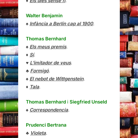
♦
Els dies sense fi
.
Walter Benjamin
♠
Infància a Berlín cap al 1900
.
Thomas Bernhard
♠
Els meus premis
.
♦
Sí
.
♥
L’imitador de veus
.
♣
Formigó
.
♠
El nebot de Wittgenstein
.
♦
Tala
.
Thomas Bernhard
i
Siegfried Unseld
♠
Correspondencia
.
Prudenci Bertrana
♣
Violeta
.