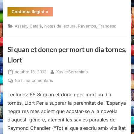
“Un
Continua llegint
»
futur
incert,
Francesc
,
,
,
Assaig
Català
Notes de lectura
Raventós, Francesc
Raventós”
Si quan et donen per mort un dia tornes,
Llort
Posted
By
octubre 13, 2012
XavierSerrahima
on
a
No hi ha comentaris
Si
Lectures: 65 Si quan et donen per mort un dia
quan
et
tornes, Llort Per a superar la perennitat de l’Espanya
donen
negra res mes adient que acostar-se a la novel·la
per
d’aquest gènere, atenent les sàvies paraules de
mort
Raymond Chandler (“Tot el que s’escriu amb vitalitat
un