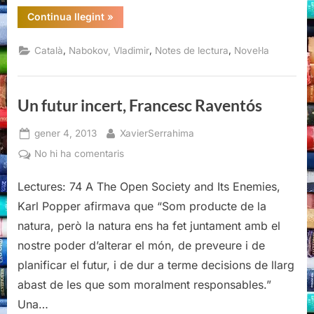
“Foc
Continua llegint
»
pàl·lid,
Vladimir
Nabokov”
,
,
,
Català
Nabokov, Vladimir
Notes de lectura
Novel·la
Un futur incert, Francesc Raventós
Posted
By
gener 4, 2013
XavierSerrahima
on
a
No hi ha comentaris
Un
Lectures: 74 A The Open Society and Its Enemies,
futur
incert,
Karl Popper afirmava que “Som producte de la
Francesc
natura, però la natura ens ha fet juntament amb el
Raventós
nostre poder d’alterar el món, de preveure i de
planificar el futur, i de dur a terme decisions de llarg
abast de les que som moralment responsables.”
Una…