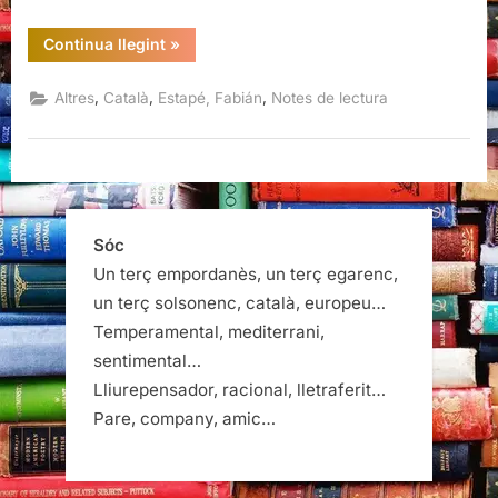
“El
Continua llegint
»
joc
de
viure,
,
,
,
Altres
Català
Estapé, Fabián
Notes de lectura
Fabián
Estapé”
Sóc
Un terç empordanès, un terç egarenc,
un terç solsonenc, català, europeu…
Temperamental, mediterrani,
sentimental…
Lliurepensador, racional, lletraferit…
Pare, company, amic…