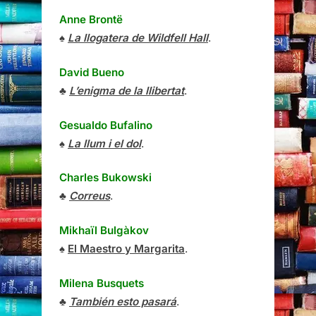
Anne Brontë
♠
La llogatera de Wildfell Hall
.
David Bueno
♣
L’enigma de la llibertat
.
Gesualdo Bufalino
♠
La llum i el dol
.
Charles Bukowski
♣
Correus
.
Mikhaïl Bulgàkov
♠
El Maestro y Margarita
.
Milena Busquets
♣
También esto pasará
.