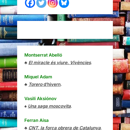
Montserrat Abelló
♣
El miracle és viure. Vivències
.
Miquel Adam
♣
Torero
d’hivern
.
Vasili Aksiónov
♠
Una saga moscovita
.
Ferran Aisa
♣
CNT, la força obrera de Catalunya
.