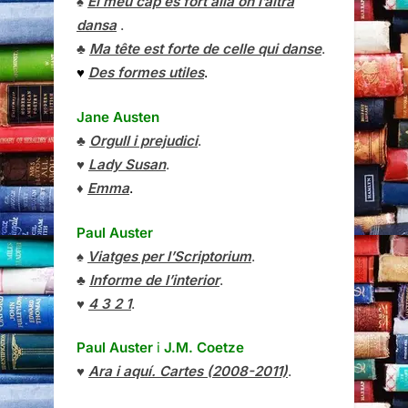
♠
El meu cap és fort allà on l’altra
dansa
.
♣
Ma tête est forte de celle qui danse
.
♥
Des formes utiles
.
Jane Austen
♣
Orgull i prejudici
.
♥
Lady Susan
.
♦
Emma
.
Paul Auster
♠
Viatges per l’Scriptorium
.
♣
Informe de l’interior
.
♥
4 3 2 1
.
Paul Auster
i
J.M. Coetze
♥
Ara i aquí. Cartes (2008-2011)
.