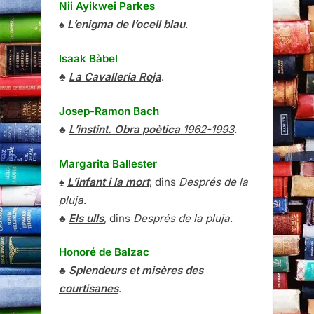
Nii Ayikwei Parkes
♠
L’enigma de l’ocell blau
.
Isaak Bàbel
♣
La Cavalleria Roja
.
Josep-Ramon Bach
♣
L’instint. Obra poètica
1962-1993
.
Margarita Ballester
♠
L’infant i la mort
, dins
Després de la
pluja
.
♣
Els ulls
, dins
Després de la pluja
.
Honoré de Balzac
♣
Splendeurs et misères des
courtisanes
.