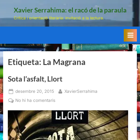
Skip
Xavier Serrahima: el racó de la paraula
to
Crítica i orientació literària: invitació a la lectura.
content
Etiqueta:
La Magrana
Sota l’asfalt, Llort
Posted
By
desembre 20, 2015
XavierSerrahima
on
a
No hi ha comentaris
Sota
l’asfalt,
Llort