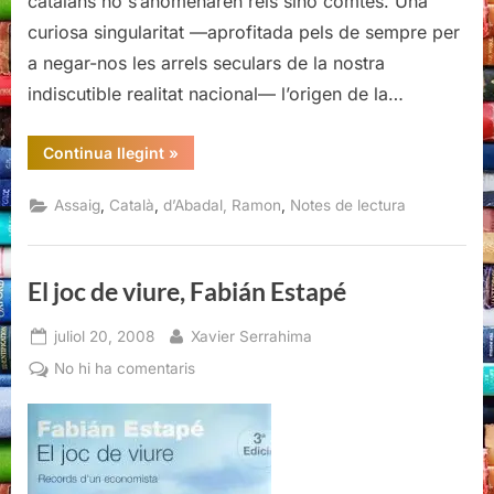
catalans no s’anomenaren reis sinó comtes. Una
d’Abadal
curiosa singularitat —aprofitada pels de sempre per
a negar-nos les arrels seculars de la nostra
indiscutible realitat nacional— l’origen de la…
“Els
Continua llegint
»
primers
comtes
catalans,
,
,
,
Assaig
Català
d’Abadal, Ramon
Notes de lectura
Ramon
d’Abadal”
El joc de viure, Fabián Estapé
Posted
By
juliol 20, 2008
Xavier Serrahima
on
a
No hi ha comentaris
El
joc
de
viure,
Fabián