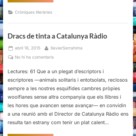
de
tinta
a
Cròniques literàries
Catalunya
Ràdio”
Dracs de tinta a Catalunya Ràdio
Posted
By
abril 16, 2015
XavierSerrahima
on
a
No hi ha comentaris
Dracs
de
Lectures: 61 Que a un plegat d’escriptors i
tinta
escriptores —animals solitaris i entotsolats, reclosos
a
sempre a les nostres esquifides cambres pròpies
Catalunya
woolfianes sense altra companyia que els llibres i
Ràdio
les hores que avancen sense avançar— en convidin
a una reunió amb el Director de Catalunya Ràdio ens
resulta tan estrany com tenir un plat calent…