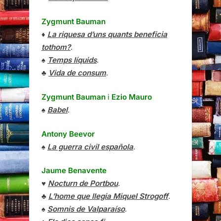
Zygmunt Bauman
♦
La riquesa d’uns quants beneficia
tothom?
.
♠
Temps líquids
.
♣
Vida de consum
.
Zygmunt Bauman
i
Ezio Mauro
♠
Babel
.
Antony Beevor
♠
La guerra civil española
.
Jaume Benavente
♥
Nocturn de Portbou
.
♣
L’home que llegia Miquel Strogoff
.
♠
Somnis de Valparaíso
.