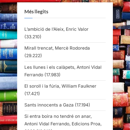
Més llegits
L’ambició de l’Aleix, Enric Valor
(33.210)
Mirall trencat, Mercè Rodoreda
(29.222)
Les llunes i els calàpets, Antoni Vidal
Ferrando
(17.983)
El soroll i la fúria, William Faulkner
(17.421)
Sants innocents a Gaza
(17.194)
Si entra boira no tendré on anar,
Antoni Vidal Ferrando, Edicions Proa,