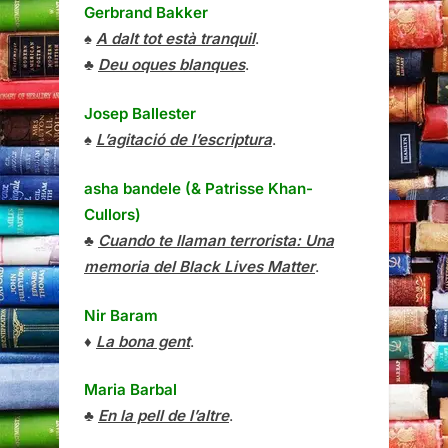
Gerbrand Bakker
♠
A dalt tot està tranquil
.
♣
Deu oques blanques
.
Josep Ballester
♠
L’agitació de l’escriptura
.
asha bandele (& Patrisse Khan-
Cullors)
♣
Cuando te llaman terrorista: Una
memoria del Black Lives Matter
.
Nir Baram
♦
La bona gent
.
Maria Barbal
♣
En la pell de l’altre
.