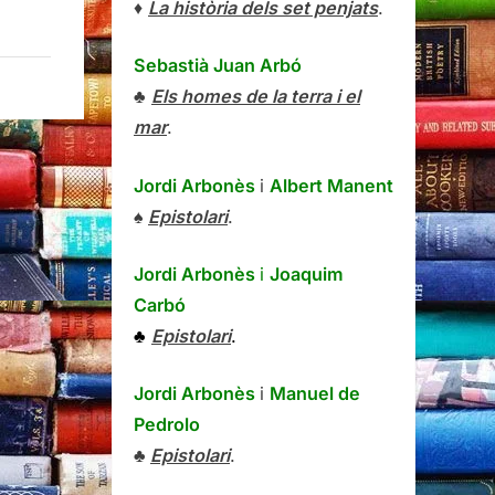
♦
La història dels set penjats
.
Sebastià Juan Arbó
♣
Els homes de la terra i el
mar
.
Jordi Arbonès
i
Albert Manent
♠
Epistolari
.
Jordi Arbonès
i
Joaquim
Carbó
♣
Epistolari
.
Jordi Arbonès
i
Manuel de
Pedrolo
♣
Epistolari
.