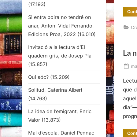
(17.193)
Cont
Si entra boira no tendré on
anar, Antoni Vidal Ferrando,
Cr
Edicions Proa, 2022
(16.010)
Invitació a la lectura d’El
La n
quadern gris, de Josep Pla
(15.857)
Po
ma
on
Qui sóc?
(15.209)
Lectu
que d
Solitud, Caterina Albert
(14.763)
aquel
dia”—
La idea de l’emigrant, Enric
progr
Valor
(13.873)
Mal d’escola, Daniel Pennac
Cont