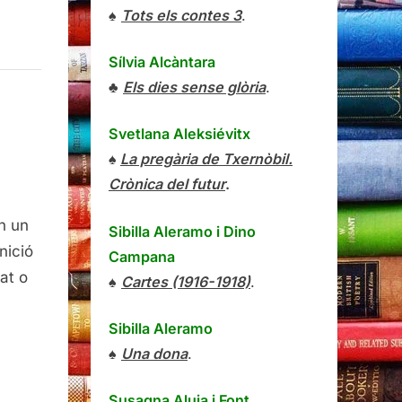
♠
Tots els contes 3
.
Sílvia Alcàntara
♣
Els dies sense glòria
.
Svetlana Aleksiévitx
♠
La pregària de Txernòbil.
Crònica del futur
.
ació
en un
Sibilla Aleramo
i
Dino
nició
Campana
at o
♠
Cartes (1916-1918)
.
Sibilla Aleramo
♠
Una dona
.
Susagna Aluja i Font