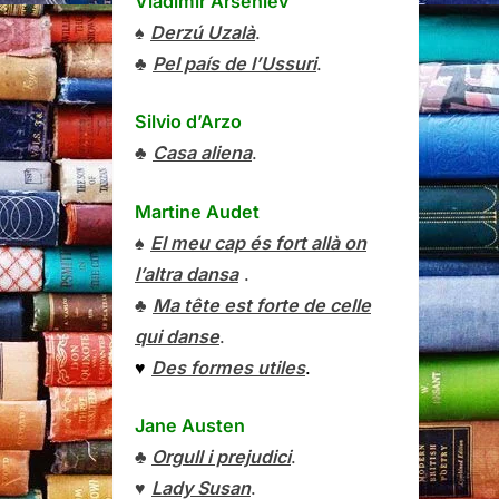
Vladímir Arséniev
♠
Derzú Uzalà
.
♣
Pel país de l’Ussuri
.
Silvio d’Arzo
♣
Casa aliena
.
Martine Audet
♠
El meu cap és fort allà on
l’altra dansa
.
♣
Ma tête est forte de celle
qui danse
.
♥
Des formes utiles
.
Jane Austen
♣
Orgull i prejudici
.
♥
Lady Susan
.