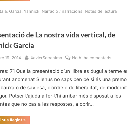
nostra
vida
vertical,
,
,
,
talà
Garcia, Yannick
Narració / narracions
Notes de lectura
Yannick
Garcia”
entació de La nostra vida vertical, de
nick Garcia
sted
By
a
rç 19, 2014
XavierSerrahima
No hi ha comentaris
Present
res: 71 Que la presentació d’un llibre es dugui a terme 
de
La
urant anomenat Silenus no saps ben bé si és una premo
nostra
sbauxa o de saviesa, d’ordre o de liberalitat, de modernit
vida
gor. Potser t’ajuda a fer-t’hi arribar més disposat a les
vertical,
ntes que no pas a les respostes, a obrir…
de
Yannick
“Presentació
inua llegint
»
Garcia
de