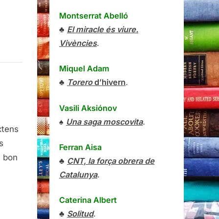
s
Montserrat Abelló
♣
El miracle és viure.
Vivències
.
Miquel Adam
♣
Torero
d’hivern
.
Vasili Aksiónov
♠
Una saga moscovita
.
xtens
s
Ferran Aisa
,
a bon
♣
CNT, la força obrera de
k
Catalunya
.
Caterina Albert
♣
Solitud
.