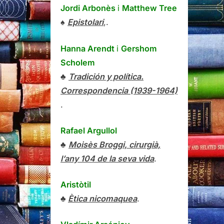
Jordi Arbonès
i
Matthew Tree
♠
Epistolari
,.
Hanna Arendt
i
Gershom
Scholem
♣
Tradición y política.
Correspondencia (1939-1964)
.
Rafael Argullol
♣
Moisès Broggi, cirurgià,
l’any 104 de la seva vida
.
Aristòtil
♣
Ètica nicomaquea
.