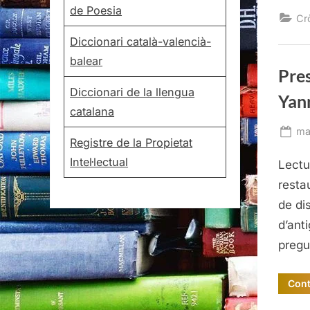
de Poesia
Cr
Diccionari català-valencià-
balear
Pres
Diccionari de la llengua
Yan
catalana
Po
ma
Registre de la Propietat
on
Intel·lectual
Lectu
resta
de di
d’anti
pregu
Cont