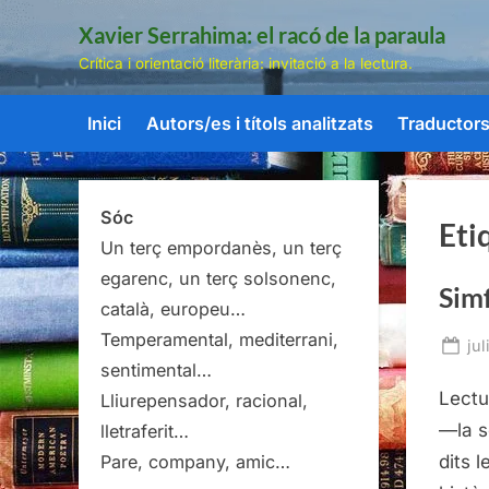
Skip
Xavier Serrahima: el racó de la paraula
to
Crítica i orientació literària: invitació a la lectura.
content
Inici
Autors/es i títols analitzats
Traductors/
Sóc
Eti
Un terç empordanès, un terç
egarenc, un terç solsonenc,
Simf
català, europeu…
Temperamental, mediterrani,
Po
jul
sentimental…
on
Lectu
Lliurepensador, racional,
—la s
lletraferit…
dits 
Pare, company, amic…