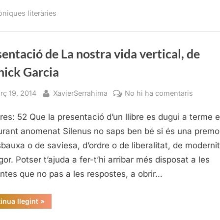
La
nostra
òniques literàries
vida
vertical,
de
Yannick
Garcia”
entació de La nostra vida vertical, de
nick Garcia
sted
By
a
rç 19, 2014
XavierSerrahima
No hi ha comentaris
Present
res: 52 Que la presentació d’un llibre es dugui a terme 
de
La
urant anomenat Silenus no saps ben bé si és una premo
nostra
sbauxa o de saviesa, d’ordre o de liberalitat, de modernit
vida
gor. Potser t’ajuda a fer-t’hi arribar més disposat a les
vertical,
ntes que no pas a les respostes, a obrir…
de
Yannick
“Presentació
inua llegint
»
Garcia
de
La