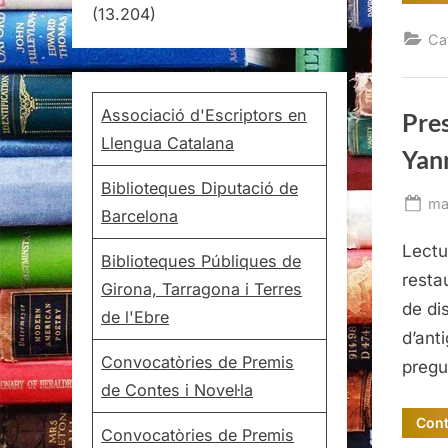
(13.204)
Ca
Associació d'Escriptors en
Pres
Llengua Catalana
Yan
Biblioteques Diputació de
Po
ma
Barcelona
on
Lectu
Biblioteques Públiques de
resta
Girona, Tarragona i Terres
de di
de l'Ebre
d’anti
Convocatòries de Premis
pregu
de Contes i Novel·la
Cont
Convocatòries de Premis