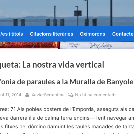
es i títols
Citacions literàries
Oxímorons
Contacte
queta:
La nostra vida vertical
onia de paraules a la Muralla de Banyole
sted
By
a
iol 11, 2014
XavierSerrahima
No hi ha comentaris
Simfoni
res: 71 Als pobles costers de l’Empordà, asseguts als c
de
paraule
eva darrera illa de calma terra endins— fent navegar a
a
les fitxes del dòmino damunt les taules macades de tant
la