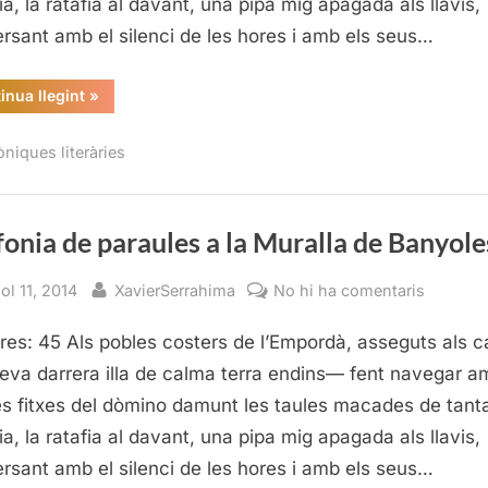
ia, la ratafia al davant, una pipa mig apagada als llavis,
Muralla
rsant amb el silenci de les hores i amb els seus…
de
Banyole
“Simfonia
inua llegint
»
de
paraules
a
òniques literàries
la
Muralla
de
Banyoles”
onia de paraules a la Muralla de Banyole
sted
By
a
iol 11, 2014
XavierSerrahima
No hi ha comentaris
Simfoni
res: 45 Als pobles costers de l’Empordà, asseguts als c
de
paraule
eva darrera illa de calma terra endins— fent navegar a
a
les fitxes del dòmino damunt les taules macades de tant
la
ia, la ratafia al davant, una pipa mig apagada als llavis,
Muralla
rsant amb el silenci de les hores i amb els seus…
de