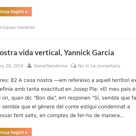
Banyole
“Simfonia
inua llegint
»
de
paraules
a
òniques literàries
la
Muralla
de
Banyoles”
ostra vida vertical, Yannick Garcia
sted
By
a
rç 29, 2014
XavierSerrahima
No hi ha comentaris
La
res: 82 A casa nostra —em refereixo a aquell territori e
nostra
vida
efinia amb tanta exactitud en Josep Pla: «El meu país é
vertical
l on, quan dic “Bon dia”, em responen “Sí, sembla que f
Yannic
 sembla que el gènere del conte estigui condemnat a
Garcia
essar fent salts, en comptes de fer-ho de manera…
“La
inua llegint
»