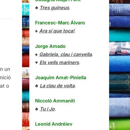
♣
Tres guineus
.
Francesc-Marc Álvaro
♠
Ara sí que toca!
.
Jorge Amado
♠
Gabriela, clau i canyella
.
♥
Els vells mariners
.
ació
en un
Joaquim Amat-Piniella
nició
♣
La clau de volta
.
at o
Niccoló Ammaniti
♣
Tu i Jo
.
Leonid Andréiev