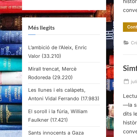
històr
conve
Cont
Més llegits
Cr
L’ambició de l’Aleix, Enric
Valor
(33.210)
Simf
Mirall trencat, Mercè
Rodoreda
(29.220)
Po
jul
on
Les llunes i els calàpets,
Lectu
Antoni Vidal Ferrando
(17.983)
—la s
El soroll i la fúria, William
dits 
Faulkner
(17.421)
històr
conve
Sants innocents a Gaza